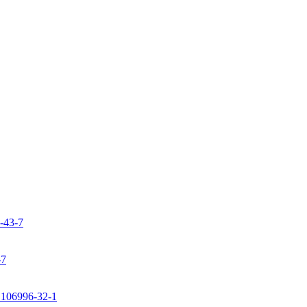
9-43-7
-7
: 106996-32-1