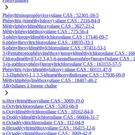
Phénylsilanes
Phényltrisisopropényloxysilane CAS : 52301-18-5
Phényltris (triméthylsiloxy) silane CAS : 2116-84-9
Méthylphényldiméthoxysilane CAS : 3027-21-2
Méthylphényldiéthoxysilane CAS : 775-56-4
3-phénylpropyldiméthylchlorosilane CAS : 17146-09-7
6-phénylhexyltrichlorosilane CAS : 18035-33-1
6-phénylhexyldiméthylchlorosilane CAS : 97451-53-1
3-(Pentabromophénylméthoxy)propyldiméthylchlorosilane CAS : 16
Chlorodiméthyl[3-(2,3,4,5,6-pentafluorophényl)propyl]silane CAS :
3-(p-méthoxyphényl)propyltrichlorosilane CAS : 163155-57-5
Phényltris (vinyldiméthylsiloxy) silane CAS : 60111-47-9
1,3-Diphényl-1,1,3,3-tétraméthoxydisiloxane CAS : 17938-09-9
Méthyldiphénylméthoxysilane CAS : 18407-48-2
Alkylsilanes à longue chaîne
n-Hexyltriméthoxysilane CAS : 3069-19-0
n-Octyltrichlorosilane CAS : 5283-66-9
n-Octyldiméthylchlorosilane CAS : 18162-84-0
n-Dodécyldiméthylchlorosilane CAS : 66604-31-7
n-Octadécyltrichlorosilane CAS : 112-04-9
n-Hexadécyltriméthoxysilane CAS : 16415-12-6
n-Octadécyltriméthoxysilane CAS : 3069-42-9