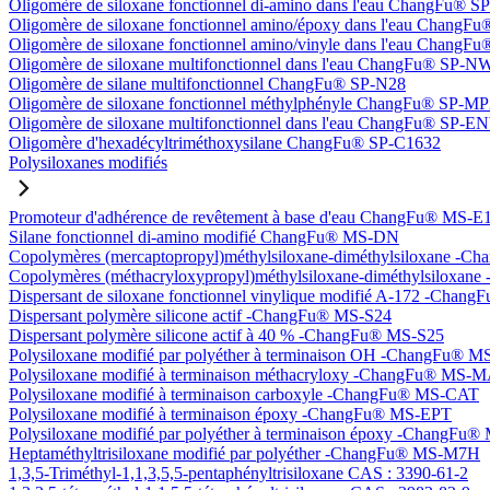
Oligomère de siloxane fonctionnel di-amino dans l'eau ChangFu® 
Oligomère de siloxane fonctionnel amino/époxy dans l'eau Chang
Oligomère de siloxane fonctionnel amino/vinyle dans l'eau Chan
Oligomère de siloxane multifonctionnel dans l'eau ChangFu® SP-N
Oligomère de silane multifonctionnel ChangFu® SP-N28
Oligomère de siloxane fonctionnel méthylphényle ChangFu® SP-M
Oligomère de siloxane multifonctionnel dans l'eau ChangFu® SP-
Oligomère d'hexadécyltriméthoxysilane ChangFu® SP-C1632
Polysiloxanes modifiés
Promoteur d'adhérence de revêtement à base d'eau ChangFu® MS-E
Silane fonctionnel di-amino modifié ChangFu® MS-DN
Copolymères (mercaptopropyl)méthylsiloxane-diméthylsiloxane -
Copolymères (méthacryloxypropyl)méthylsiloxane-diméthylsilox
Dispersant de siloxane fonctionnel vinylique modifié A-172 -Cha
Dispersant polymère silicone actif -ChangFu® MS-S24
Dispersant polymère silicone actif à 40 % -ChangFu® MS-S25
Polysiloxane modifié par polyéther à terminaison OH -ChangFu®
Polysiloxane modifié à terminaison méthacryloxy -ChangFu® MS-
Polysiloxane modifié à terminaison carboxyle -ChangFu® MS-CAT
Polysiloxane modifié à terminaison époxy -ChangFu® MS-EPT
Polysiloxane modifié par polyéther à terminaison époxy -ChangFu
Heptaméthyltrisiloxane modifié par polyéther -ChangFu® MS-M7H
1,3,5-Triméthyl-1,1,3,5,5-pentaphényltrisiloxane CAS : 3390-61-2