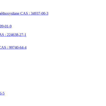
méthoxysilane CAS : 34937-00-3
709-01-9
AS : 224638-27-1
 CAS : 99740-64-4
6-5