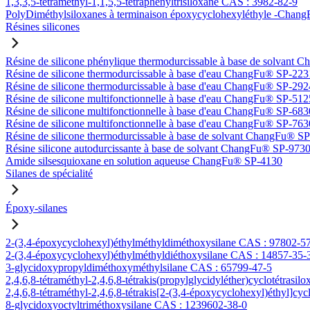
1,3,3,5-tétraméthyl-1,1,5,5-tétraphényltrisiloxane CAS : 3982-82-9
PolyDiméthylsiloxanes à terminaison époxycyclohexyléthyle -Ch
Résines silicones
Résine de silicone phénylique thermodurcissable à base de solvan
Résine de silicone thermodurcissable à base d'eau ChangFu® SP-223
Résine de silicone thermodurcissable à base d'eau ChangFu® SP-292
Résine de silicone multifonctionnelle à base d'eau ChangFu® SP-512
Résine de silicone multifonctionnelle à base d'eau ChangFu® SP-683
Résine de silicone multifonctionnelle à base d'eau ChangFu® SP-763
Résine de silicone thermodurcissable à base de solvant ChangFu® S
Résine silicone autodurcissante à base de solvant ChangFu® SP-973
Amide silsesquioxane en solution aqueuse ChangFu® SP-4130
Silanes de spécialité
Époxy-silanes
2-(3,4-époxycyclohexyl)éthylméthyldiméthoxysilane CAS : 97802-5
2-(3,4-époxycyclohexyl)éthylméthyldiéthoxysilane CAS : 14857-35-
3-glycidoxypropyldiméthoxyméthylsilane CAS : 65799-47-5
2,4,6,8-tétraméthyl-2,4,6,8-tétrakis(propylglycidyléther)cyclotétrasi
2,4,6,8-tétraméthyl-2,4,6,8-tétrakis[2-(3,4-époxycyclohexyl)éthyl]cy
8-glycidoxyoctyltriméthoxysilane CAS : 1239602-38-0