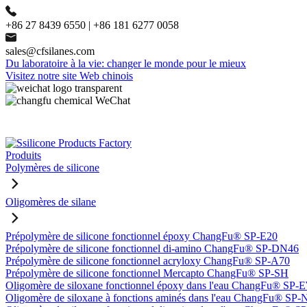
+86 27 8439 6550 | +86 181 6277 0058
sales@cfsilanes.com
Du laboratoire à la vie: changer le monde pour le mieux
Visitez notre site Web chinois
Produits
Polymères de silicone
Oligomères de silane
Prépolymère de silicone fonctionnel époxy ChangFu® SP-E20
Prépolymère de silicone fonctionnel di-amino ChangFu® SP-DN46
Prépolymère de silicone fonctionnel acryloxy ChangFu® SP-A70
Prépolymère de silicone fonctionnel Mercapto ChangFu® SP-SH
Oligomère de siloxane fonctionnel époxy dans l'eau ChangFu® SP
Oligomère de siloxane à fonctions aminés dans l'eau ChangFu® SP