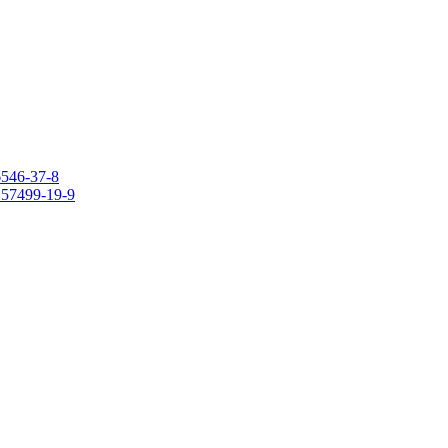
6546-37-8
 157499-19-9