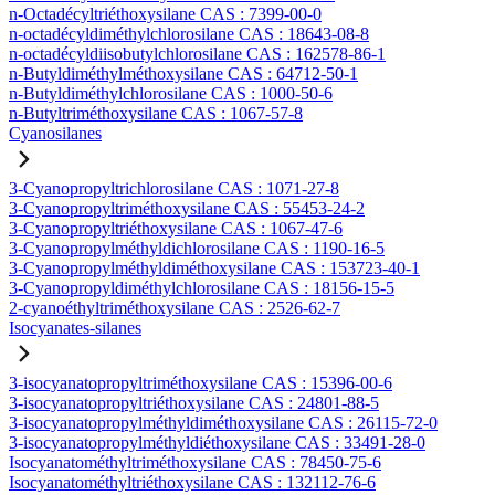
n-Octadécyltriéthoxysilane CAS : 7399-00-0
n-octadécyldiméthylchlorosilane CAS : 18643-08-8
n-octadécyldiisobutylchlorosilane CAS : 162578-86-1
n-Butyldiméthylméthoxysilane CAS : 64712-50-1
n-Butyldiméthylchlorosilane CAS : 1000-50-6
n-Butyltriméthoxysilane CAS : 1067-57-8
Cyanosilanes
3-Cyanopropyltrichlorosilane CAS : 1071-27-8
3-Cyanopropyltriméthoxysilane CAS : 55453-24-2
3-Cyanopropyltriéthoxysilane CAS : 1067-47-6
3-Cyanopropylméthyldichlorosilane CAS : 1190-16-5
3-Cyanopropylméthyldiméthoxysilane CAS : 153723-40-1
3-Cyanopropyldiméthylchlorosilane CAS : 18156-15-5
2-cyanoéthyltriméthoxysilane CAS : 2526-62-7
Isocyanates-silanes
3-isocyanatopropyltriméthoxysilane CAS : 15396-00-6
3-isocyanatopropyltriéthoxysilane CAS : 24801-88-5
3-isocyanatopropylméthyldiméthoxysilane CAS : 26115-72-0
3-isocyanatopropylméthyldiéthoxysilane CAS : 33491-28-0
Isocyanatométhyltriméthoxysilane CAS : 78450-75-6
Isocyanatométhyltriéthoxysilane CAS : 132112-76-6