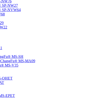
SP-NW76
Fu® SP-NW27
gFu® SP-NVW64
W68
P29
ENW22
11
ChangFu® MS-SH
ane -ChangFu® MS-MA09
ngFu® MS-V35
 MS-OHET
MAT
® MS-EPET