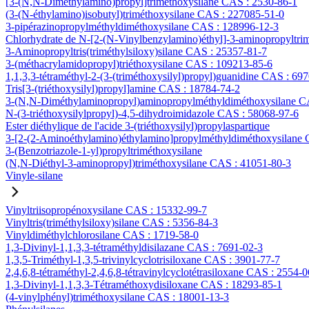
[3-(N,N-Diméthylamino)propyl]triméthoxysilane CAS : 2530-86-1
(3-(N-éthylamino)isobutyl)triméthoxysilane CAS : 227085-51-0
3-pipérazinopropylméthyldiméthoxysilane CAS : 128996-12-3
Chlorhydrate de N-[2-(N-Vinylbenzylamino)éthyl]-3-aminopropyltri
3-Aminopropyltris(triméthylsiloxy)silane CAS : 25357-81-7
3-(méthacrylamidopropyl)triéthoxysilane CAS : 109213-85-6
1,1,3,3-tétraméthyl-2-(3-(triméthoxysilyl)propyl)guanidine CAS : 69
Tris[3-(triéthoxysilyl)propyl]amine CAS : 18784-74-2
3-(N,N-Diméthylaminopropyl)aminopropylméthyldiméthoxysilane C
N-(3-triéthoxysilylpropyl)-4,5-dihydroimidazole CAS : 58068-97-6
Ester diéthylique de l'acide 3-(triéthoxysilyl)propylaspartique
3-[2-(2-Aminoéthylamino)éthylamino]propylméthyldiméthoxysilane
3-(Benzotriazole-1-yl)propyltriméthoxysilane
(N,N-Diéthyl-3-aminopropyl)triméthoxysilane CAS : 41051-80-3
Vinyle-silane
Vinyltriisopropénoxysilane CAS : 15332-99-7
Vinyltris(triméthylsiloxy)silane CAS : 5356-84-3
Vinyldiméthylchlorosilane CAS : 1719-58-0
1,3-Divinyl-1,1,3,3-tétraméthyldisilazane CAS : 7691-02-3
1,3,5-Triméthyl-1,3,5-trivinylcyclotrisiloxane CAS : 3901-77-7
2,4,6,8-tétraméthyl-2,4,6,8-tétravinylcyclotétrasiloxane CAS : 2554-0
1,3-Divinyl-1,1,3,3-Tétraméthoxydisiloxane CAS : 18293-85-1
(4-vinylphényl)triméthoxysilane CAS : 18001-13-3