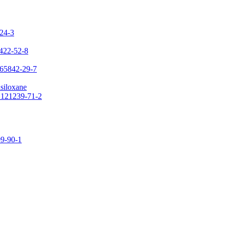
-24-3
7422-52-8
 65842-29-7
asiloxane
: 121239-71-2
09-90-1