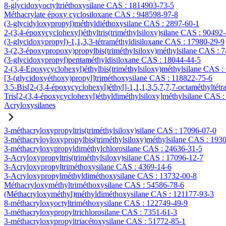
8-glycidoxyoctyltriéthoxysilane CAS : 1814903-73-5
Méthacrylate époxy cyclosiloxane CAS : 948598-97-8
(3-glycidyloxypropyl)méthyldiéthoxysilane CAS : 2897-60-1
2-(3,4-époxycyclohexyl)éthyltris(triméthylsiloxy)silane CAS : 90492
(3-glycidoxypropyl)-1,1,3,3-tétraméthyldisiloxane CAS : 17980-29-9
3-(2,3-époxypropoxy)propylbis(triméthylsiloxy)méthylsilane CAS : 
(3-glycidoxypropyl)pentaméthyldisiloxane CAS : 18044-44-5
2-(3,4-Epoxycyclohexyl)éthylbis(triméthylsiloxy)méthylsilane CAS :
[3-(glycidoxyéthoxy)propyl]triméthoxysilane CAS : 118822-75-6
3,5-Bis[2-(3,4-époxycyclohexyl)éthyl]-1,1,1,3,5,7,7,7-octaméthyltétr
Tris[2-(3,4-époxycyclohexyl)éthyldiméthylsiloxy]méthylsilane CAS 
Acryloxysilanes
3-méthacryloxypropyltris(triméthylsiloxy)silane CAS : 17096-07-0
3-méthacryloyloxypropylbis(triméthylsiloxy)méthylsilane CAS : 193
3-méthacryloxypropyldiméthylchlorosilane CAS : 24636-31-5
3-Acryloxypropyltris(triméthylsiloxy)silane CAS : 17096-12-7
3-Acryloxypropyltriméthoxysilane CAS : 4369-14-6
3-Acryloxypropylméthyldiméthoxysilane CAS : 13732-00-8
Méthacryloxyméthyltriméthoxysilane CAS : 54586-78-6
(Méthacryloxyméthyl)méthyldiméthoxysilane CAS : 121177-93-3
8-méthacryloxyoctyltriméthoxysilane CAS : 122749-49-9
3-méthacryloxypropyltrichlorosilane CAS : 7351-61-3
3-méthacryloxypropyltriacétoxysilane CAS : 51772-85-1