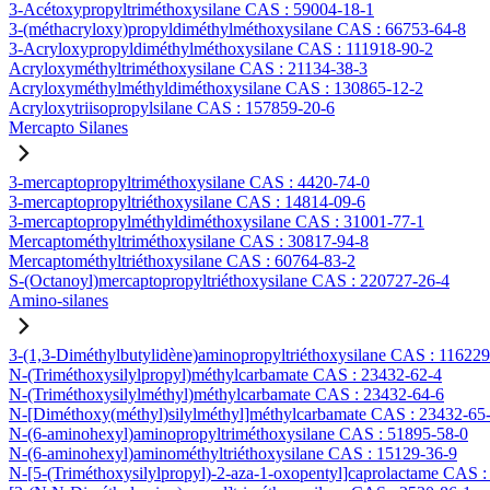
3-Acétoxypropyltriméthoxysilane CAS : 59004-18-1
3-(méthacryloxy)propyldiméthylméthoxysilane CAS : 66753-64-8
3-Acryloxypropyldiméthylméthoxysilane CAS : 111918-90-2
Acryloxyméthyltriméthoxysilane CAS : 21134-38-3
Acryloxyméthylméthyldiméthoxysilane CAS : 130865-12-2
Acryloxytriisopropylsilane CAS : 157859-20-6
Mercapto Silanes
3-mercaptopropyltriméthoxysilane CAS : 4420-74-0
3-mercaptopropyltriéthoxysilane CAS : 14814-09-6
3-mercaptopropylméthyldiméthoxysilane CAS : 31001-77-1
Mercaptométhyltriméthoxysilane CAS : 30817-94-8
Mercaptométhyltriéthoxysilane CAS : 60764-83-2
S-(Octanoyl)mercaptopropyltriéthoxysilane CAS : 220727-26-4
Amino-silanes
3-(1,3-Diméthylbutylidène)aminopropyltriéthoxysilane CAS : 11622
N-(Triméthoxysilylpropyl)méthylcarbamate CAS : 23432-62-4
N-(Triméthoxysilylméthyl)méthylcarbamate CAS : 23432-64-6
N-[Diméthoxy(méthyl)silylméthyl]méthylcarbamate CAS : 23432-65
N-(6-aminohexyl)aminopropyltriméthoxysilane CAS : 51895-58-0
N-(6-aminohexyl)aminométhyltriéthoxysilane CAS : 15129-36-9
N-[5-(Triméthoxysilylpropyl)-2-aza-1-oxopentyl]caprolactame CAS 