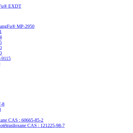
angFu® EXDT
t ChangFu® MP-2950
1
4
5
0
0
P-9115
0
7-8
3
loxane CAS : 60665-85-2
clotétrasiloxane CAS : 121225-98-7