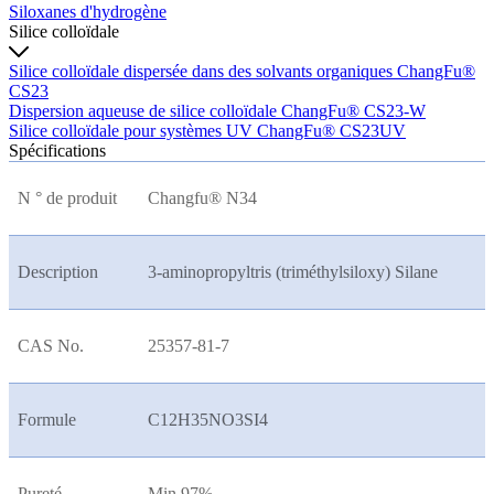
Siloxanes d'hydrogène
Silice colloïdale
Silice colloïdale dispersée dans des solvants organiques ChangFu®
CS23
Dispersion aqueuse de silice colloïdale ChangFu® CS23-W
Silice colloïdale pour systèmes UV ChangFu® CS23UV
Spécifications
N ° de produit
Changfu® N34
Description
3-aminopropyltris (triméthylsiloxy) Silane
CAS No.
25357-81-7
Formule
C12H35NO3SI4
Pureté
Min 97%