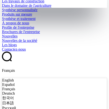
Les travaux de construction
Dans le domaine de l'agriculture
Synthèse personnalisée
Produits sur mesure
Synthèse et traitement
À propos de nous
Profile de l'entreprise
Brochures de l'entreprise
Nouvelles
Nouvelles de la société
Les blogs
Contactez-nous
Français
English
Español
Français
Deutsch
한국어
日本語
Русский