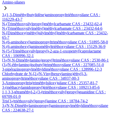
Amino-silanes
3-(1,3-Diméthylbutylidène)aminopropyltriéthoxysilane CAS :
116229-43-7
N-(Triméthoxysilylpropyl)méthylcarbamate CAS : 23432-62-4
N-(Triméthoxysilylméthyl)méthylcarbamate CAS : 23432-64-6
N-[Diméthoxy(méthyl)silylméthyl]méthylcarbamate CAS : 23432-
65-7
N-(6-aminohexyl)aminopropyltriméthoxysilane CAS : 51895-58-0
N-(6-aminohexyl)aminométhyltriéthoxysilane CAS : 15129-36-9
N-[5-(Triméthoxysilylpropyl)-2-aza-1-oxopentyl]caprolactame
CAS : 106996-32-1
[3-(N,N-Diméthylamino)propyl]triméthoxysilane CAS : 2530-86-1
(3-(N-éthylamino)isobutyl)triméthoxysilane CAS : 227085-51-0
3-pipérazinopropylméthyldiméthoxysilane CAS : 128996-12-3
Chlorhydrate de N-[2-(N-Vinylbenzylamino)éthyl]-3-
aminopropyltriméthoxysilane CAS : 34937-00-3
3-Aminopropyltris(triméthylsiloxy)silane CAS : 25357-81-7
3-(méthacrylamidopropyl)triéthoxysilane CAS : 109213-85-6
1,1,3,3-tétraméthyl-2-(3-(triméthoxysilyl)propyl)guanidine CAS :
69709-01-9
Tris[3-(triéthoxysilyl)propyl]amine CAS : 18784-74-2
3-(N,N-Diméthylaminopropyl)aminopropylméthyldiméthoxysilane
CAS : 224638-27-1