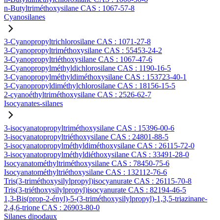
n-Butyltriméthoxysilane CAS : 1067-57-8
Cyanosilanes
3-Cyanopropyltrichlorosilane CAS : 1071-27-8
3-Cyanopropyltriméthoxysilane CAS : 55453-24-2
3-Cyanopropyltriéthoxysilane CAS : 1067-47-6
3-Cyanopropylméthyldichlorosilane CAS : 1190-16-5
3-Cyanopropylméthyldiméthoxysilane CAS : 153723-40-1
3-Cyanopropyldiméthylchlorosilane CAS : 18156-15-5
2-cyanoéthyltriméthoxysilane CAS : 2526-62-7
Isocyanates-silanes
3-isocyanatopropyltriméthoxysilane CAS : 15396-00-6
3-isocyanatopropyltriéthoxysilane CAS : 24801-88-5
3-isocyanatopropylméthyldiméthoxysilane CAS : 26115-72-0
3-isocyanatopropylméthyldiéthoxysilane CAS : 33491-28-0
Isocyanatométhyltriméthoxysilane CAS : 78450-75-6
Isocyanatométhyltriéthoxysilane CAS : 132112-76-6
Tris(3-triméthoxysilylpropyl)isocyanurate CAS : 26115-70-8
Tris(3-triéthoxysilylpropyl)isocyanurate CAS : 82194-46-5
1,3-Bis(prop-2-ényl)-5-(3-triméthoxysilylpropyl)-1,3,5-triazinane-
2,4,6-trione CAS : 26903-80-0
Silanes dipodaux