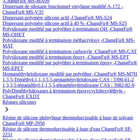
-ChangFu® MS-MA09
Dispersant de siloxane fonctionnel vinylique modifié A-172 -
ChangFu® MS-V35
Dispersant polymère silicone actif -ChangFu® MS-S24
Dispersant polymère silicone actif à 40 % -ChangFu® MS-S25
Polysiloxane modifié par polyéther à terminaison OH -ChangFu®
MS-OHET
Polysiloxane modifié à terminaison méthacryloxy -ChangFu® MS-
MAT
Polysiloxane modifié à terminaison carboxyle -ChangFu® MS-CAT
Polysiloxane modifié à terminaison époxy -ChangFu® MS-EPT
Polysiloxane modifié par polyéther à terminaison époxy -ChangFu®
MS-EPET
Heptaméthyltrisiloxane modifié par polyéther -ChangFu® MS-M7H
1,3,5-Triméthyl-1,1,3,5,5-pentaphényltrisiloxane CAS : 3390-61-2
1,3,3,5-tétraméthyl-1,1,5,5-tétraphényltrisiloxane CAS : 3982-82-9
PolyDiméthylsiloxanes à terminaison époxycyclohexyléthyle -
ChangFu® EXDT
Résines silicones
Résine de silicone phénylique thermodurcissable à base de solvant
ChangFu® MP-2950
Résine de silicone thermodurcissable à base d'eau ChangFu® SP-
2231