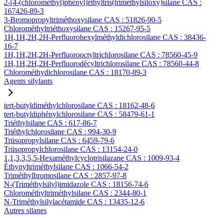
2-[4-(chlorométhyl)phényl]éthyltris(triméthylsiloxy)silane CAS :
167426-89-3
3-Bromopropyltriméthoxysilane CAS : 51826-90-5
Chlorométhyltriéthoxysilane CAS : 15267-95-5
1H,1H,2H,2H-Perfluorohexylméthyldichlorosilane CAS : 38436-
16-7
1H,1H,2H,2H-Perfluorooctyltrichlorosilane CAS : 78560-45-9
1H,1H,2H,2H-Perfluorodécyltrichlorosilane CAS : 78560-44-8
Chlorométhydichlorosilane CAS : 18170-89-3
Agents silylants
tert-butyldiméthylchlorosilane CAS : 18162-48-6
tert-butyldiphénylchlorosilane CAS : 58479-61-1
Triéthylsilane CAS : 617-86-7
Triéthylchlorosilane CAS : 994-30-9
Triisopropylsilane CAS : 6459-79-6
Triisopropylchlorosilane CAS : 13154-24-0
1,1,3,3,5,5-Hexaméthylcyclotrisilazane CAS : 1009-93-4
Éthynyltriméthylsilane CAS : 1066-54-2
Triméthylbromosilane CAS : 2857-97-8
N-(Triméthylsilyl)imidazole CAS : 18156-74-6
Chlorométhyltriméthylsilane CAS : 2344-80-1
N-Triméthylsilylacétamide CAS : 13435-12-6
Autres silanes