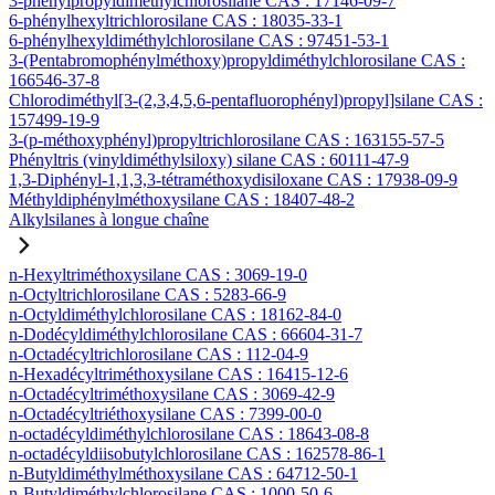
3-phénylpropyldiméthylchlorosilane CAS : 17146-09-7
6-phénylhexyltrichlorosilane CAS : 18035-33-1
6-phénylhexyldiméthylchlorosilane CAS : 97451-53-1
3-(Pentabromophénylméthoxy)propyldiméthylchlorosilane CAS :
166546-37-8
Chlorodiméthyl[3-(2,3,4,5,6-pentafluorophényl)propyl]silane CAS :
157499-19-9
3-(p-méthoxyphényl)propyltrichlorosilane CAS : 163155-57-5
Phényltris (vinyldiméthylsiloxy) silane CAS : 60111-47-9
1,3-Diphényl-1,1,3,3-tétraméthoxydisiloxane CAS : 17938-09-9
Méthyldiphénylméthoxysilane CAS : 18407-48-2
Alkylsilanes à longue chaîne
n-Hexyltriméthoxysilane CAS : 3069-19-0
n-Octyltrichlorosilane CAS : 5283-66-9
n-Octyldiméthylchlorosilane CAS : 18162-84-0
n-Dodécyldiméthylchlorosilane CAS : 66604-31-7
n-Octadécyltrichlorosilane CAS : 112-04-9
n-Hexadécyltriméthoxysilane CAS : 16415-12-6
n-Octadécyltriméthoxysilane CAS : 3069-42-9
n-Octadécyltriéthoxysilane CAS : 7399-00-0
n-octadécyldiméthylchlorosilane CAS : 18643-08-8
n-octadécyldiisobutylchlorosilane CAS : 162578-86-1
n-Butyldiméthylméthoxysilane CAS : 64712-50-1
n-Butyldiméthylchlorosilane CAS : 1000-50-6