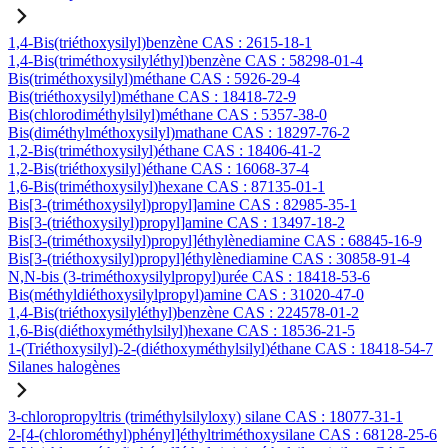
1,4-Bis(triéthoxysilyl)benzène CAS : 2615-18-1
1,4-Bis(triméthoxysilyléthyl)benzène CAS : 58298-01-4
Bis(triméthoxysilyl)méthane CAS : 5926-29-4
Bis(triéthoxysilyl)méthane CAS : 18418-72-9
Bis(chlorodiméthylsilyl)méthane CAS : 5357-38-0
Bis(diméthylméthoxysilyl)mathane CAS : 18297-76-2
1,2-Bis(triméthoxysilyl)éthane CAS : 18406-41-2
1,2-Bis(triéthoxysilyl)éthane CAS : 16068-37-4
1,6-Bis(triméthoxysilyl)hexane CAS : 87135-01-1
Bis[3-(triméthoxysilyl)propyl]amine CAS : 82985-35-1
Bis[3-(triéthoxysilyl)propyl]amine CAS : 13497-18-2
Bis[3-(triméthoxysilyl)propyl]éthylènediamine CAS : 68845-16-9
Bis[3-(triéthoxysilyl)propyl]éthylènediamine CAS : 30858-91-4
N,N-bis (3-triméthoxysilylpropyl)urée CAS : 18418-53-6
Bis(méthyldiéthoxysilylpropyl)amine CAS : 31020-47-0
1,4-Bis(triéthoxysilyléthyl)benzène CAS : 224578-01-2
1,6-Bis(diéthoxyméthylsilyl)hexane CAS : 18536-21-5
1-(Triéthoxysilyl)-2-(diéthoxyméthylsilyl)éthane CAS : 18418-54-7
Silanes halogènes
3-chloropropyltris (triméthylsilyloxy) silane CAS : 18077-31-1
2-[4-(chlorométhyl)phényl]éthyltriméthoxysilane CAS : 68128-25-6