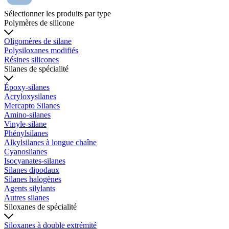
Sélectionner les produits par type
Polymères de silicone
Oligomères de silane
Polysiloxanes modifiés
Résines silicones
Silanes de spécialité
Époxy-silanes
Acryloxysilanes
Mercapto Silanes
Amino-silanes
Vinyle-silane
Phénylsilanes
Alkylsilanes à longue chaîne
Cyanosilanes
Isocyanates-silanes
Silanes dipodaux
Silanes halogènes
Agents silylants
Autres silanes
Siloxanes de spécialité
Siloxanes à double extrémité