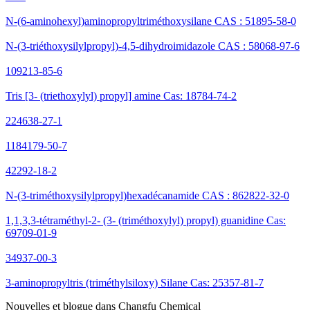
N-(6-aminohexyl)aminopropyltriméthoxysilane CAS : 51895-58-0
N-(3-triéthoxysilylpropyl)-4,5-dihydroimidazole CAS : 58068-97-6
109213-85-6
Tris [3- (triethoxylyl) propyl] amine Cas: 18784-74-2
224638-27-1
1184179-50-7
42292-18-2
N-(3-triméthoxysilylpropyl)hexadécanamide CAS : 862822-32-0
1,1,3,3-tétraméthyl-2- (3- (triméthoxylyl) propyl) guanidine Cas:
69709-01-9
34937-00-3
3-aminopropyltris (triméthylsiloxy) Silane Cas: 25357-81-7
Nouvelles et blogue dans Changfu Chemical