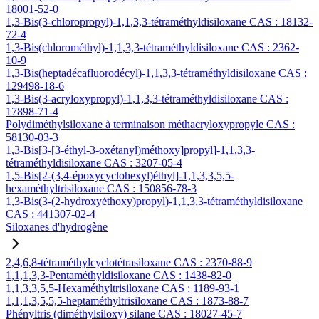
18001-52-0
1,3-Bis(3-chloropropyl)-1,1,3,3-tétraméthyldisiloxane CAS : 18132-
72-4
1,3-Bis(chlorométhyl)-1,1,3,3-tétraméthyldisiloxane CAS : 2362-
10-9
1,3-Bis(heptadécafluorodécyl)-1,1,3,3-tétraméthyldisiloxane CAS :
129498-18-6
1,3-Bis(3-acryloxypropyl)-1,1,3,3-tétraméthyldisiloxane CAS :
17898-71-4
Polydiméthylsiloxane à terminaison méthacryloxypropyle CAS :
58130-03-3
1,3-Bis[3-[3-éthyl-3-oxétanyl)méthoxy]propyl]-1,1,3,3-
tétraméthyldisiloxane CAS : 3207-05-4
1,5-Bis[2-(3,4-époxycyclohexyl)éthyl]-1,1,3,3,5,5-
hexaméthyltrisiloxane CAS : 150856-78-3
1,3-Bis(3-(2-hydroxyéthoxy)propyl)-1,1,3,3-tétraméthyldisiloxane
CAS : 441307-02-4
Siloxanes d'hydrogène
2,4,6,8-tétraméthylcyclotétrasiloxane CAS : 2370-88-9
1,1,1,3,3-Pentaméthyldisiloxane CAS : 1438-82-0
1,1,3,3,5,5-Hexaméthyltrisiloxane CAS : 1189-93-1
1,1,1,3,5,5,5-heptaméthyltrisiloxane CAS : 1873-88-7
Phényltris (diméthylsiloxy) silane CAS : 18027-45-7