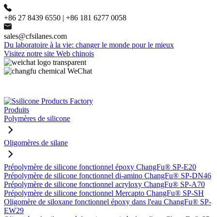
+86 27 8439 6550 | +86 181 6277 0058
sales@cfsilanes.com
Du laboratoire à la vie: changer le monde pour le mieux
Visitez notre site Web chinois
Produits
Polymères de silicone
Oligomères de silane
Prépolymère de silicone fonctionnel époxy ChangFu® SP-E20
Prépolymère de silicone fonctionnel di-amino ChangFu® SP-DN46
Prépolymère de silicone fonctionnel acryloxy ChangFu® SP-A70
Prépolymère de silicone fonctionnel Mercapto ChangFu® SP-SH
Oligomère de siloxane fonctionnel époxy dans l'eau ChangFu® SP-
EW29