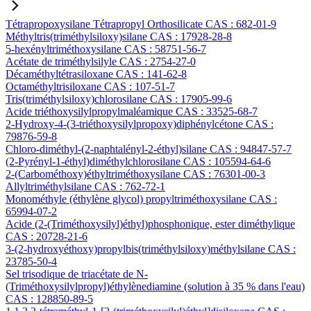
Tétrapropoxysilane Tétrapropyl Orthosilicate CAS : 682-01-9
Méthyltris(triméthylsiloxy)silane CAS : 17928-28-8
5-hexényltriméthoxysilane CAS : 58751-56-7
Acétate de triméthylsilyle CAS : 2754-27-0
Décaméthyltétrasiloxane CAS : 141-62-8
Octaméthyltrisiloxane CAS : 107-51-7
Tris(triméthylsiloxy)chlorosilane CAS : 17905-99-6
Acide triéthoxysilylpropylmaléamique CAS : 33525-68-7
2-Hydroxy-4-(3-triéthoxysilylpropoxy)diphénylcétone CAS :
79876-59-8
Chloro-diméthyl-(2-naphtalényl-2-éthyl)silane CAS : 94847-57-7
(2-Pyrényl-1-éthyl)diméthylchlorosilane CAS : 105594-64-6
2-(Carbométhoxy)éthyltriméthoxysilane CAS : 76301-00-3
Allyltriméthylsilane CAS : 762-72-1
Monométhyle (éthylène glycol) propyltriméthoxysilane CAS :
65994-07-2
Acide (2-(Triméthoxysilyl)éthyl)phosphonique, ester diméthylique
CAS : 20728-21-6
3-(2-hydroxyéthoxy)propylbis(triméthylsiloxy)méthylsilane CAS :
23785-50-4
Sel trisodique de triacétate de N-
(Triméthoxysilylpropyl)éthylènediamine (solution à 35 % dans l'eau)
CAS : 128850-89-5