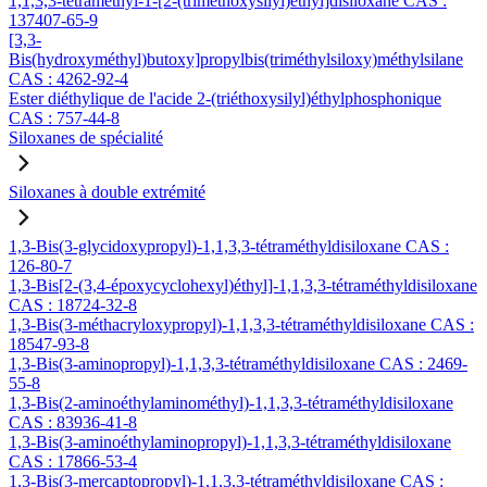
1,1,3,3-tétraméthyl-1-[2-(triméthoxysilyl)éthyl]disiloxane CAS :
137407-65-9
[3,3-
Bis(hydroxyméthyl)butoxy]propylbis(triméthylsiloxy)méthylsilane
CAS : 4262-92-4
Ester diéthylique de l'acide 2-(triéthoxysilyl)éthylphosphonique
CAS : 757-44-8
Siloxanes de spécialité
Siloxanes à double extrémité
1,3-Bis(3-glycidoxypropyl)-1,1,3,3-tétraméthyldisiloxane CAS :
126-80-7
1,3-Bis[2-(3,4-époxycyclohexyl)éthyl]-1,1,3,3-tétraméthyldisiloxane
CAS : 18724-32-8
1,3-Bis(3-méthacryloxypropyl)-1,1,3,3-tétraméthyldisiloxane CAS :
18547-93-8
1,3-Bis(3-aminopropyl)-1,1,3,3-tétraméthyldisiloxane CAS : 2469-
55-8
1,3-Bis(2-aminoéthylaminométhyl)-1,1,3,3-tétraméthyldisiloxane
CAS : 83936-41-8
1,3-Bis(3-aminoéthylaminopropyl)-1,1,3,3-tétraméthyldisiloxane
CAS : 17866-53-4
1,3-Bis(3-mercaptopropyl)-1,1,3,3-tétraméthyldisiloxane CAS :