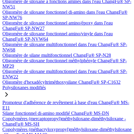
Oligomère de siloxane à fonctions aminés dans l'eau ChangFu® SP-
NW51
Oligomère de siloxane fonctionnel di-amino dans l'eau ChangFu®
SP-NW76
Oligomère de siloxane fonctionnel amino/époxy dans l'eau
ChangFu® SP-NW27
Oligomère de siloxane fonctionnel amino/vinyle dans l'eau
ChangFu® SP-NVW64
Oligomère de siloxane multifonctionnel dans l'eau ChangFu® SP-
NW68
Oligomère de silane multifonctionnel ChangFu® SP-N28
Oligomère de siloxane fonctionnel méthylphényle ChangFu® SP-
MP29
Oligomère de siloxane multifonctionnel dans l'eau ChangFu® SP-
ENW22
Oligomère d'hexadécyltriméthoxysilane ChangFu® SP-C1632
Polysiloxanes modifiés
Promoteur d'adhérence de revêtement à base d'eau ChangFu® MS-
E11
Silane fonctionnel di-amino modifié ChangFu® MS-DN
Copolymères (mercaptopropyl)méthylsiloxane-diméthylsiloxane -
ChangFu® MS-SH
Copolymères (méthacryloxypropyl)méthylsiloxane-diméthylsiloxane