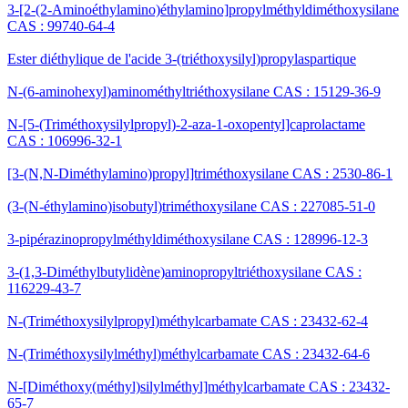
3-[2-(2-Aminoéthylamino)éthylamino]propylméthyldiméthoxysilane
CAS : 99740-64-4
Ester diéthylique de l'acide 3-(triéthoxysilyl)propylaspartique
N-(6-aminohexyl)aminométhyltriéthoxysilane CAS : 15129-36-9
N-[5-(Triméthoxysilylpropyl)-2-aza-1-oxopentyl]caprolactame
CAS : 106996-32-1
[3-(N,N-Diméthylamino)propyl]triméthoxysilane CAS : 2530-86-1
(3-(N-éthylamino)isobutyl)triméthoxysilane CAS : 227085-51-0
3-pipérazinopropylméthyldiméthoxysilane CAS : 128996-12-3
3-(1,3-Diméthylbutylidène)aminopropyltriéthoxysilane CAS :
116229-43-7
N-(Triméthoxysilylpropyl)méthylcarbamate CAS : 23432-62-4
N-(Triméthoxysilylméthyl)méthylcarbamate CAS : 23432-64-6
N-[Diméthoxy(méthyl)silylméthyl]méthylcarbamate CAS : 23432-
65-7