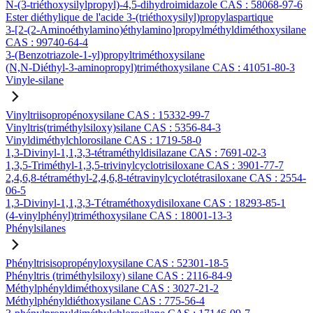
N-(3-triéthoxysilylpropyl)-4,5-dihydroimidazole CAS : 58068-97-6
Ester diéthylique de l'acide 3-(triéthoxysilyl)propylaspartique
3-[2-(2-Aminoéthylamino)éthylamino]propylméthyldiméthoxysilane
CAS : 99740-64-4
3-(Benzotriazole-1-yl)propyltriméthoxysilane
(N,N-Diéthyl-3-aminopropyl)triméthoxysilane CAS : 41051-80-3
Vinyle-silane
Vinyltriisopropénoxysilane CAS : 15332-99-7
Vinyltris(triméthylsiloxy)silane CAS : 5356-84-3
Vinyldiméthylchlorosilane CAS : 1719-58-0
1,3-Divinyl-1,1,3,3-tétraméthyldisilazane CAS : 7691-02-3
1,3,5-Triméthyl-1,3,5-trivinylcyclotrisiloxane CAS : 3901-77-7
2,4,6,8-tétraméthyl-2,4,6,8-tétravinylcyclotétrasiloxane CAS : 2554-
06-5
1,3-Divinyl-1,1,3,3-Tétraméthoxydisiloxane CAS : 18293-85-1
(4-vinylphényl)triméthoxysilane CAS : 18001-13-3
Phénylsilanes
Phényltrisisopropényloxysilane CAS : 52301-18-5
Phényltris (triméthylsiloxy) silane CAS : 2116-84-9
Méthylphényldiméthoxysilane CAS : 3027-21-2
Méthylphényldiéthoxysilane CAS : 775-56-4