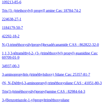
109213-85-6
Tris [3- (triethoxylyl) propyl] amine Cas: 18784-74-2
224638-27-1
1184179-50-7
42292-18-2
N-(3-triméthoxysilylpropyl)hexadécanamide CAS : 862822-32-0
1,1,3,3-tétraméthyl-2- (3- (triméthoxylyl) propyl) guanidine Cas:
69709-01-9
34937-00-3
3-aminopropyltris (triméthylsiloxy) Silane Cas: 25357-81-7
(N, N-Diéthyl-3-aminopropyl) triméthoxysilane CAS : 41051-80-3
Tris(3-(triméthoxysilyl)propyl)amine CAS : 82984-64-3
3-(Benzotriazole-1-yl)propyltriméthoxysilane