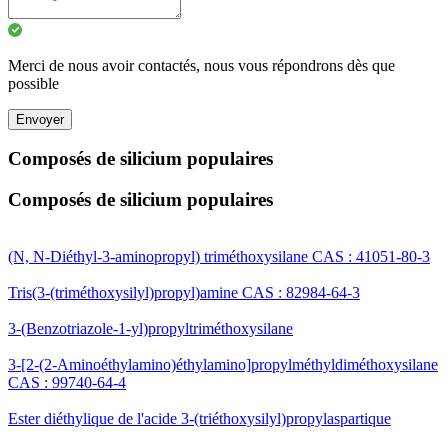
Merci de nous avoir contactés, nous vous répondrons dès que
possible
Envoyer
Composés de silicium populaires
Composés de silicium populaires
(N, N-Diéthyl-3-aminopropyl) triméthoxysilane CAS : 41051-80-3
Tris(3-(triméthoxysilyl)propyl)amine CAS : 82984-64-3
3-(Benzotriazole-1-yl)propyltriméthoxysilane
3-[2-(2-Aminoéthylamino)éthylamino]propylméthyldiméthoxysilane
CAS : 99740-64-4
Ester diéthylique de l'acide 3-(triéthoxysilyl)propylaspartique