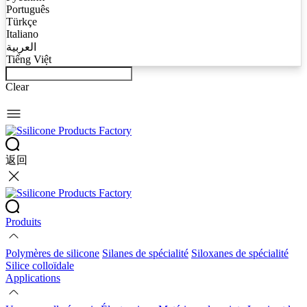
Português
Türkçe
Italiano
العربية
Tiếng Việt
Clear
返回
Produits
Polymères de silicone
Silanes de spécialité
Siloxanes de spécialité
Silice colloïdale
Applications