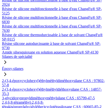
Résine de silicone thermodurcissable à base d'eau ChangFu® SP-
2924
Résine de silicone multifonctionnelle à base d'eau ChangFu® SP-
5125
Résine de silicone multifonctionnelle à base d'eau ChangFu® SP-
6830
Résine de silicone multifonctionnelle à base d'eau ChangFu® SP-
7630
Résine de silicone thermodurcissable à base de solvant ChangFu®
SP-9115
Résine silicone autodurcissante à base de solvant ChangFu® SP-
9730
Amide silsesquioxane en solution aqueuse ChangFu® SP-4130
Silanes de spécialité
Époxy-silanes
2-(3,4-époxycyclohexyl)éthylméthyldiméthoxysilane CAS : 97802-
57-8
2-(3,4-époxycyclohexyl)éthylméthyldiéthoxysilane CAS : 14857-
35-3
3-glycidoxypropyldiméthoxyméthylsilane CAS : 65799-47-5
2,4,6,8-tétraméthyl-2,4,6,8-
tétrakis(propylglycidyléther)cyclotétrasiloxane CAS : 60665-85-2