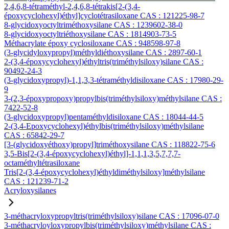
2,4,6,8-tétraméthyl-2,4,6,8-tétrakis[2-(3,4-
époxycyclohexyl)éthyl]cyclotétrasiloxane CAS : 121225-98-7
8-glycidoxyoctyltriméthoxysilane CAS : 1239602-38-0
8-glycidoxyoctyltriéthoxysilane CAS : 1814903-73-5
Méthacrylate époxy cyclosiloxane CAS : 948598-97-8
(3-glycidyloxypropyl)méthyldiéthoxysilane CAS : 2897-60-1
2-(3,4-époxycyclohexyl)éthyltris(triméthylsiloxy)silane CAS :
90492-24-3
(3-glycidoxypropyl)-1,1,3,3-tétraméthyldisiloxane CAS : 17980-29-
9
3-(2,3-époxypropoxy)propylbis(triméthylsiloxy)méthylsilane CAS :
7422-52-8
(3-glycidoxypropyl)pentaméthyldisiloxane CAS : 18044-44-5
2-(3,4-Epoxycyclohexyl)éthylbis(triméthylsiloxy)méthylsilane
CAS : 65842-29-7
[3-(glycidoxyéthoxy)propyl]triméthoxysilane CAS : 118822-75-6
3,5-Bis[2-(3,4-époxycyclohexyl)éthyl]-1,1,1,3,5,7,7,7-
octaméthyltétrasiloxane
Tris[2-(3,4-époxycyclohexyl)éthyldiméthylsiloxy]méthylsilane
CAS : 121239-71-2
Acryloxysilanes
3-méthacryloxypropyltris(triméthylsiloxy)silane CAS : 17096-07-0
3-méthacryloyloxypropylbis(triméthylsiloxy)méthylsilane CAS :