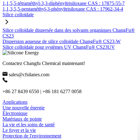
1,1,5,5-tétraméthyl-3,3-diphényltrisiloxane CAS : 17875-55-7
1,1,3,5,5-pentaméthyl-3-phényltrisiloxane CAS : 17962-34-4
Silice colloïdale
Silice colloïdale dispersée dans des solvants organiques ChangFu®
CS23
Dispersion aqueuse de silice colloïdale ChangFu® CS23-W
Silice colloïdale pour systèmes UV ChangFu® CS23UV
Contactez Changfu Chemical maintenant!
sales@cfsilanes.com
+86 27 8439 6550 | +86 181 6277 0058
Applications
Une nouvelle énergie
Électronique
Matériaux de pointe
La vie et les soins de santé
Le foyer et la vie
Protection de l'environnement