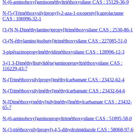
N-(6-aminohexyl)aminométhyltriéthoxysilane CAS : 15129-36-9
N-[5-(Triméthoxysilylpropyl)-2-aza-1-oxopentyl]caprolactame
CAS : 106996-32-1
[3-(N,N-Diméthylamino)propyl]triméthoxysilane CAS : 2530-86-1
(3-(N-éthylamino)isobutyl)triméthoxysilane CAS : 227085-51-0
3-pipérazinopropylméthyldiméthoxysilane CAS : 128996-12-3
3-(1,3-Diméthylbutylidène)aminopropyltriéthoxysilane CAS :
116229-43-7
N-(Triméthoxysilylpropyl)méthylcarbamate CAS : 23432-62-4
N-(Triméthoxysilylméthyl)méthylcarbamate CAS : 23432-64-6
N-[Diméthoxy(méthyl)silylméthyl]méthylcarbamate CAS : 23432-
65-7
N-(6-aminohexyl)aminopropyltriméthoxysilane CAS : 51895-58-0
N-(3-triéthoxysilylpropyl)-4,5-dihydroimidazole CAS : 58068-97-6