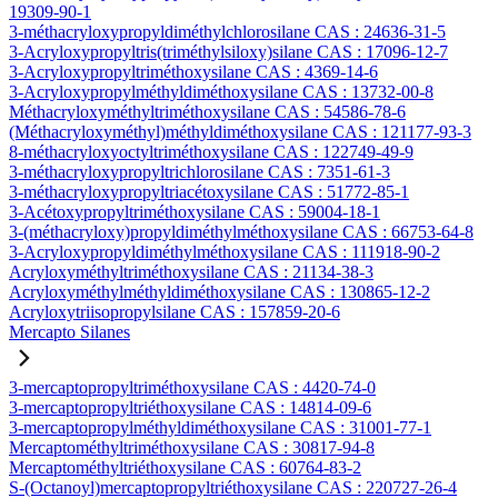
19309-90-1
3-méthacryloxypropyldiméthylchlorosilane CAS : 24636-31-5
3-Acryloxypropyltris(triméthylsiloxy)silane CAS : 17096-12-7
3-Acryloxypropyltriméthoxysilane CAS : 4369-14-6
3-Acryloxypropylméthyldiméthoxysilane CAS : 13732-00-8
Méthacryloxyméthyltriméthoxysilane CAS : 54586-78-6
(Méthacryloxyméthyl)méthyldiméthoxysilane CAS : 121177-93-3
8-méthacryloxyoctyltriméthoxysilane CAS : 122749-49-9
3-méthacryloxypropyltrichlorosilane CAS : 7351-61-3
3-méthacryloxypropyltriacétoxysilane CAS : 51772-85-1
3-Acétoxypropyltriméthoxysilane CAS : 59004-18-1
3-(méthacryloxy)propyldiméthylméthoxysilane CAS : 66753-64-8
3-Acryloxypropyldiméthylméthoxysilane CAS : 111918-90-2
Acryloxyméthyltriméthoxysilane CAS : 21134-38-3
Acryloxyméthylméthyldiméthoxysilane CAS : 130865-12-2
Acryloxytriisopropylsilane CAS : 157859-20-6
Mercapto Silanes
3-mercaptopropyltriméthoxysilane CAS : 4420-74-0
3-mercaptopropyltriéthoxysilane CAS : 14814-09-6
3-mercaptopropylméthyldiméthoxysilane CAS : 31001-77-1
Mercaptométhyltriméthoxysilane CAS : 30817-94-8
Mercaptométhyltriéthoxysilane CAS : 60764-83-2
S-(Octanoyl)mercaptopropyltriéthoxysilane CAS : 220727-26-4