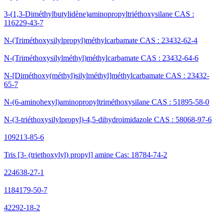
3-(1,3-Diméthylbutylidène)aminopropyltriéthoxysilane CAS :
116229-43-7
N-(Triméthoxysilylpropyl)méthylcarbamate CAS : 23432-62-4
N-(Triméthoxysilylméthyl)méthylcarbamate CAS : 23432-64-6
N-[Diméthoxy(méthyl)silylméthyl]méthylcarbamate CAS : 23432-
65-7
N-(6-aminohexyl)aminopropyltriméthoxysilane CAS : 51895-58-0
N-(3-triéthoxysilylpropyl)-4,5-dihydroimidazole CAS : 58068-97-6
109213-85-6
Tris [3- (triethoxylyl) propyl] amine Cas: 18784-74-2
224638-27-1
1184179-50-7
42292-18-2