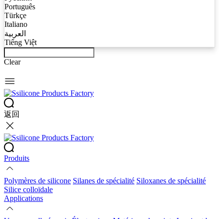
Português
Türkçe
Italiano
العربية
Tiếng Việt
Clear
返回
Produits
Polymères de silicone
Silanes de spécialité
Siloxanes de spécialité
Silice colloïdale
Applications