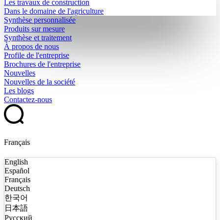
Les travaux de construction
Dans le domaine de l'agriculture
Synthèse personnalisée
Produits sur mesure
Synthèse et traitement
À propos de nous
Profile de l'entreprise
Brochures de l'entreprise
Nouvelles
Nouvelles de la société
Les blogs
Contactez-nous
Français
English
Español
Français
Deutsch
한국어
日本語
Русский