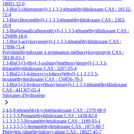
18001-52-0
1,3-Bis(3-chloropropyl)-1,1,3,3-tétraméthyldisiloxane CAS : 18132-
72-4
1,3-Bis(chlorométhyl)-1,1,3,3-tétraméthyldisiloxane CAS : 2362-
10-9
1,3-Bis(heptadécafluorodécyl)-1,1,3,3-tétraméthyldisiloxane CAS :
129498-18-6
1,3-Bis(3-acryloxypropyl)-1,1,3,3-tétraméthyldisiloxane CAS :
17898-71-4
Polydiméthylsiloxane à terminaison méthacryloxypropyle CAS :
58130-03-3
1,3-Bis[3-[3-éthyl-3-oxétanyl)méthoxy]propyl]-1,1,3,3-
tétraméthyldisiloxane CAS : 3207-05-4
1,5-Bis[2-(3,4-époxycyclohexyl)éthyl]-1,1,3,3,5,5-
hexaméthyltrisiloxane CAS : 150856-78-3
1,3-Bis(3-(2-hydroxyéthoxy)propyl)-1,1,3,3-tétraméthyldisiloxane
CAS : 441307-02-4
Siloxanes d'hydrogène
2,4,6,8-tétraméthylcyclotétrasiloxane CAS : 2370-88-9
1,1,1,3,3-Pentaméthyldisiloxane CAS : 1438-82-0
1,1,3,3,5,5-Hexaméthyltrisiloxane CAS : 1189-93-1
1,1,1,3,5,5,5-heptaméthyltrisiloxane CAS : 1873-88-7
Phényltris (diméthylsiloxy) silane CAS : 18027-45-7