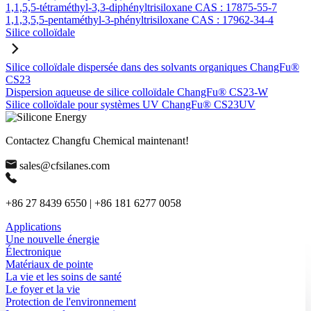
1,1,5,5-tétraméthyl-3,3-diphényltrisiloxane CAS : 17875-55-7
1,1,3,5,5-pentaméthyl-3-phényltrisiloxane CAS : 17962-34-4
Silice colloïdale
Silice colloïdale dispersée dans des solvants organiques ChangFu®
CS23
Dispersion aqueuse de silice colloïdale ChangFu® CS23-W
Silice colloïdale pour systèmes UV ChangFu® CS23UV
Contactez Changfu Chemical maintenant!
sales@cfsilanes.com
+86 27 8439 6550 | +86 181 6277 0058
Applications
Une nouvelle énergie
Électronique
Matériaux de pointe
La vie et les soins de santé
Le foyer et la vie
Protection de l'environnement