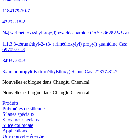
1184179-50-7
42292-18-2
N-(3-triméthoxysilylpropyl)hexadécanamide CAS : 862822-32-0
1,1,3,3-tétraméthyl-2- (3- (triméthoxylyl) propyl) guanidine Cas:
69709-01-9
34937-00-3
3-aminopropyltris (triméthylsiloxy) Silane Cas: 25357-81-7
Nouvelles et blogue dans Changfu Chemical
Nouvelles et blogue dans Changfu Chemical
Produits
Polymères de silicone
Silanes spéciaux
Siloxanes spéciaux
Silice colloïdale
Applications
Une nouvelle énergie