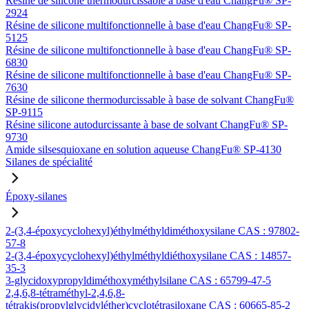
Résine de silicone thermodurcissable à base d'eau ChangFu® SP-
2924
Résine de silicone multifonctionnelle à base d'eau ChangFu® SP-
5125
Résine de silicone multifonctionnelle à base d'eau ChangFu® SP-
6830
Résine de silicone multifonctionnelle à base d'eau ChangFu® SP-
7630
Résine de silicone thermodurcissable à base de solvant ChangFu®
SP-9115
Résine silicone autodurcissante à base de solvant ChangFu® SP-
9730
Amide silsesquioxane en solution aqueuse ChangFu® SP-4130
Silanes de spécialité
Époxy-silanes
2-(3,4-époxycyclohexyl)éthylméthyldiméthoxysilane CAS : 97802-
57-8
2-(3,4-époxycyclohexyl)éthylméthyldiéthoxysilane CAS : 14857-
35-3
3-glycidoxypropyldiméthoxyméthylsilane CAS : 65799-47-5
2,4,6,8-tétraméthyl-2,4,6,8-
tétrakis(propylglycidyléther)cyclotétrasiloxane CAS : 60665-85-2