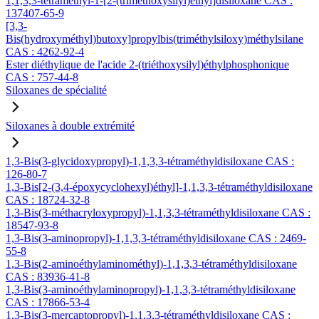
1,1,3,3-tétraméthyl-1-[2-(triméthoxysilyl)éthyl]disiloxane CAS :
137407-65-9
[3,3-
Bis(hydroxyméthyl)butoxy]propylbis(triméthylsiloxy)méthylsilane
CAS : 4262-92-4
Ester diéthylique de l'acide 2-(triéthoxysilyl)éthylphosphonique
CAS : 757-44-8
Siloxanes de spécialité
Siloxanes à double extrémité
1,3-Bis(3-glycidoxypropyl)-1,1,3,3-tétraméthyldisiloxane CAS :
126-80-7
1,3-Bis[2-(3,4-époxycyclohexyl)éthyl]-1,1,3,3-tétraméthyldisiloxane
CAS : 18724-32-8
1,3-Bis(3-méthacryloxypropyl)-1,1,3,3-tétraméthyldisiloxane CAS :
18547-93-8
1,3-Bis(3-aminopropyl)-1,1,3,3-tétraméthyldisiloxane CAS : 2469-
55-8
1,3-Bis(2-aminoéthylaminométhyl)-1,1,3,3-tétraméthyldisiloxane
CAS : 83936-41-8
1,3-Bis(3-aminoéthylaminopropyl)-1,1,3,3-tétraméthyldisiloxane
CAS : 17866-53-4
1,3-Bis(3-mercaptopropyl)-1,1,3,3-tétraméthyldisiloxane CAS :