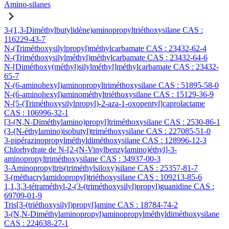
Amino-silanes
3-(1,3-Diméthylbutylidène)aminopropyltriéthoxysilane CAS :
116229-43-7
N-(Triméthoxysilylpropyl)méthylcarbamate CAS : 23432-62-4
N-(Triméthoxysilylméthyl)méthylcarbamate CAS : 23432-64-6
N-[Diméthoxy(méthyl)silylméthyl]méthylcarbamate CAS : 23432-
65-7
N-(6-aminohexyl)aminopropyltriméthoxysilane CAS : 51895-58-0
N-(6-aminohexyl)aminométhyltriéthoxysilane CAS : 15129-36-9
N-[5-(Triméthoxysilylpropyl)-2-aza-1-oxopentyl]caprolactame
CAS : 106996-32-1
[3-(N,N-Diméthylamino)propyl]triméthoxysilane CAS : 2530-86-1
(3-(N-éthylamino)isobutyl)triméthoxysilane CAS : 227085-51-0
3-pipérazinopropylméthyldiméthoxysilane CAS : 128996-12-3
Chlorhydrate de N-[2-(N-Vinylbenzylamino)éthyl]-3-
aminopropyltriméthoxysilane CAS : 34937-00-3
3-Aminopropyltris(triméthylsiloxy)silane CAS : 25357-81-7
3-(méthacrylamidopropyl)triéthoxysilane CAS : 109213-85-6
1,1,3,3-tétraméthyl-2-(3-(triméthoxysilyl)propyl)guanidine CAS :
69709-01-9
Tris[3-(triéthoxysilyl)propyl]amine CAS : 18784-74-2
3-(N,N-Diméthylaminopropyl)aminopropylméthyldiméthoxysilane
CAS : 224638-27-1