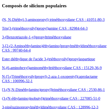
Composés de silicium populaires
(N, N-Diéthyl-3-aminopropyl) triméthoxysilane CAS : 41051-80-3
Tris(3-(triméthoxysilyl)propyl)amine CAS : 82984-64-3
3-(Benzotriazole-1-yl)propyltriméthoxysilane
3-[2-(2-Aminoéthylamino)éthylamino]propylméthyldiméthoxysilane
CAS : 99740-64-4
Ester diéthylique de l'acide 3-(triéthoxysilyl)propylaspartique
N-(6-aminohexyl)aminométhyltriéthoxysilane CAS : 15129-36-9
N-[5-(Triméthoxysilylpropyl)-2-aza-1-oxopentyl]caprolactame
CAS : 106996-32-1
[3-(N,N-Diméthylamino)propyl]triméthoxysilane CAS : 2530-86-1
(3-(N-éthylamino)isobutyl)triméthoxysilane CAS : 227085-51-0
3-pipérazinopropylméthyldiméthoxysilane CAS : 128996-12-3