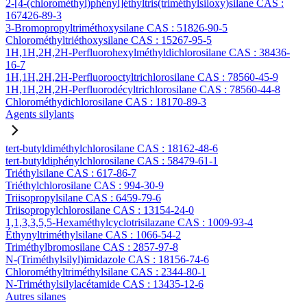
2-[4-(chlorométhyl)phényl]éthyltris(triméthylsiloxy)silane CAS :
167426-89-3
3-Bromopropyltriméthoxysilane CAS : 51826-90-5
Chlorométhyltriéthoxysilane CAS : 15267-95-5
1H,1H,2H,2H-Perfluorohexylméthyldichlorosilane CAS : 38436-
16-7
1H,1H,2H,2H-Perfluorooctyltrichlorosilane CAS : 78560-45-9
1H,1H,2H,2H-Perfluorodécyltrichlorosilane CAS : 78560-44-8
Chlorométhydichlorosilane CAS : 18170-89-3
Agents silylants
tert-butyldiméthylchlorosilane CAS : 18162-48-6
tert-butyldiphénylchlorosilane CAS : 58479-61-1
Triéthylsilane CAS : 617-86-7
Triéthylchlorosilane CAS : 994-30-9
Triisopropylsilane CAS : 6459-79-6
Triisopropylchlorosilane CAS : 13154-24-0
1,1,3,3,5,5-Hexaméthylcyclotrisilazane CAS : 1009-93-4
Éthynyltriméthylsilane CAS : 1066-54-2
Triméthylbromosilane CAS : 2857-97-8
N-(Triméthylsilyl)imidazole CAS : 18156-74-6
Chlorométhyltriméthylsilane CAS : 2344-80-1
N-Triméthylsilylacétamide CAS : 13435-12-6
Autres silanes