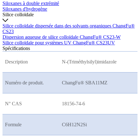
Siloxanes à double extrémité
Siloxanes d'hydrogène
Silice colloïdale
Silice colloïdale dispersée dans des solvants organiques ChangFu®
CS23
Dispersion aqueuse de silice colloïdale ChangFu® CS23-W
Silice colloïdale pour systèmes UV ChangFu® CS23UV
Spécifications
Description
N-(Triméthylsilyl)imidazole
Numéro de produit.
ChangFu® SBA11MZ
N° CAS
18156-74-6
Formule
C6H12N2Si