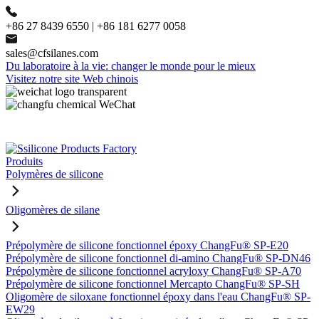
+86 27 8439 6550 | +86 181 6277 0058
sales@cfsilanes.com
Du laboratoire à la vie: changer le monde pour le mieux
Visitez notre site Web chinois
Produits
Polymères de silicone
Oligomères de silane
Prépolymère de silicone fonctionnel époxy ChangFu® SP-E20
Prépolymère de silicone fonctionnel di-amino ChangFu® SP-DN46
Prépolymère de silicone fonctionnel acryloxy ChangFu® SP-A70
Prépolymère de silicone fonctionnel Mercapto ChangFu® SP-SH
Oligomère de siloxane fonctionnel époxy dans l'eau ChangFu® SP-
EW29