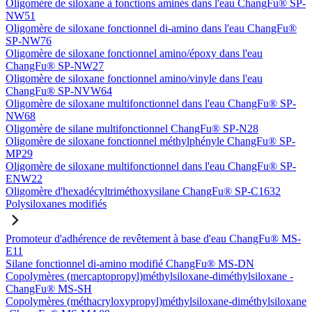
Oligomère de siloxane à fonctions aminés dans l'eau ChangFu® SP-
NW51
Oligomère de siloxane fonctionnel di-amino dans l'eau ChangFu®
SP-NW76
Oligomère de siloxane fonctionnel amino/époxy dans l'eau
ChangFu® SP-NW27
Oligomère de siloxane fonctionnel amino/vinyle dans l'eau
ChangFu® SP-NVW64
Oligomère de siloxane multifonctionnel dans l'eau ChangFu® SP-
NW68
Oligomère de silane multifonctionnel ChangFu® SP-N28
Oligomère de siloxane fonctionnel méthylphényle ChangFu® SP-
MP29
Oligomère de siloxane multifonctionnel dans l'eau ChangFu® SP-
ENW22
Oligomère d'hexadécyltriméthoxysilane ChangFu® SP-C1632
Polysiloxanes modifiés
Promoteur d'adhérence de revêtement à base d'eau ChangFu® MS-
E11
Silane fonctionnel di-amino modifié ChangFu® MS-DN
Copolymères (mercaptopropyl)méthylsiloxane-diméthylsiloxane -
ChangFu® MS-SH
Copolymères (méthacryloxypropyl)méthylsiloxane-diméthylsiloxane