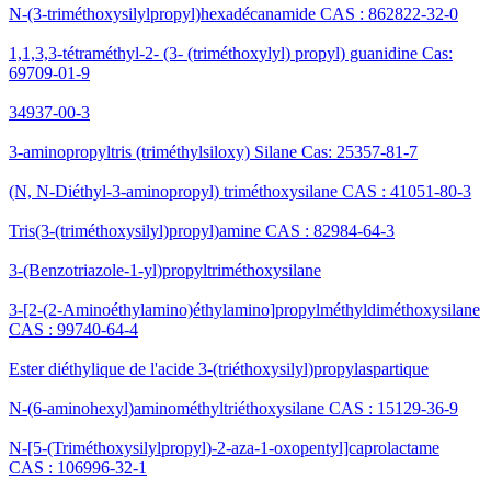
N-(3-triméthoxysilylpropyl)hexadécanamide CAS : 862822-32-0
1,1,3,3-tétraméthyl-2- (3- (triméthoxylyl) propyl) guanidine Cas:
69709-01-9
34937-00-3
3-aminopropyltris (triméthylsiloxy) Silane Cas: 25357-81-7
(N, N-Diéthyl-3-aminopropyl) triméthoxysilane CAS : 41051-80-3
Tris(3-(triméthoxysilyl)propyl)amine CAS : 82984-64-3
3-(Benzotriazole-1-yl)propyltriméthoxysilane
3-[2-(2-Aminoéthylamino)éthylamino]propylméthyldiméthoxysilane
CAS : 99740-64-4
Ester diéthylique de l'acide 3-(triéthoxysilyl)propylaspartique
N-(6-aminohexyl)aminométhyltriéthoxysilane CAS : 15129-36-9
N-[5-(Triméthoxysilylpropyl)-2-aza-1-oxopentyl]caprolactame
CAS : 106996-32-1