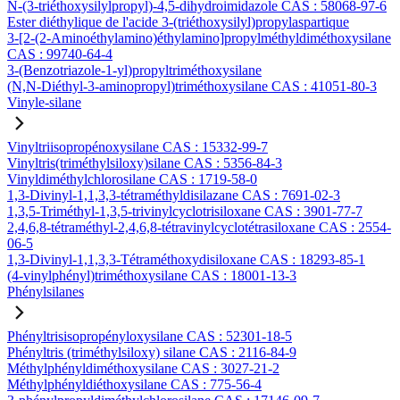
N-(3-triéthoxysilylpropyl)-4,5-dihydroimidazole CAS : 58068-97-6
Ester diéthylique de l'acide 3-(triéthoxysilyl)propylaspartique
3-[2-(2-Aminoéthylamino)éthylamino]propylméthyldiméthoxysilane
CAS : 99740-64-4
3-(Benzotriazole-1-yl)propyltriméthoxysilane
(N,N-Diéthyl-3-aminopropyl)triméthoxysilane CAS : 41051-80-3
Vinyle-silane
Vinyltriisopropénoxysilane CAS : 15332-99-7
Vinyltris(triméthylsiloxy)silane CAS : 5356-84-3
Vinyldiméthylchlorosilane CAS : 1719-58-0
1,3-Divinyl-1,1,3,3-tétraméthyldisilazane CAS : 7691-02-3
1,3,5-Triméthyl-1,3,5-trivinylcyclotrisiloxane CAS : 3901-77-7
2,4,6,8-tétraméthyl-2,4,6,8-tétravinylcyclotétrasiloxane CAS : 2554-
06-5
1,3-Divinyl-1,1,3,3-Tétraméthoxydisiloxane CAS : 18293-85-1
(4-vinylphényl)triméthoxysilane CAS : 18001-13-3
Phénylsilanes
Phényltrisisopropényloxysilane CAS : 52301-18-5
Phényltris (triméthylsiloxy) silane CAS : 2116-84-9
Méthylphényldiméthoxysilane CAS : 3027-21-2
Méthylphényldiéthoxysilane CAS : 775-56-4