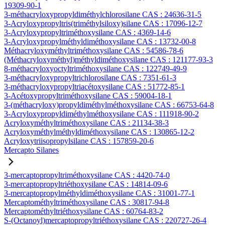
19309-90-1
3-méthacryloxypropyldiméthylchlorosilane CAS : 24636-31-5
3-Acryloxypropyltris(triméthylsiloxy)silane CAS : 17096-12-7
3-Acryloxypropyltriméthoxysilane CAS : 4369-14-6
3-Acryloxypropylméthyldiméthoxysilane CAS : 13732-00-8
Méthacryloxyméthyltriméthoxysilane CAS : 54586-78-6
(Méthacryloxyméthyl)méthyldiméthoxysilane CAS : 121177-93-3
8-méthacryloxyoctyltriméthoxysilane CAS : 122749-49-9
3-méthacryloxypropyltrichlorosilane CAS : 7351-61-3
3-méthacryloxypropyltriacétoxysilane CAS : 51772-85-1
3-Acétoxypropyltriméthoxysilane CAS : 59004-18-1
3-(méthacryloxy)propyldiméthylméthoxysilane CAS : 66753-64-8
3-Acryloxypropyldiméthylméthoxysilane CAS : 111918-90-2
Acryloxyméthyltriméthoxysilane CAS : 21134-38-3
Acryloxyméthylméthyldiméthoxysilane CAS : 130865-12-2
Acryloxytriisopropylsilane CAS : 157859-20-6
Mercapto Silanes
3-mercaptopropyltriméthoxysilane CAS : 4420-74-0
3-mercaptopropyltriéthoxysilane CAS : 14814-09-6
3-mercaptopropylméthyldiméthoxysilane CAS : 31001-77-1
Mercaptométhyltriméthoxysilane CAS : 30817-94-8
Mercaptométhyltriéthoxysilane CAS : 60764-83-2
S-(Octanoyl)mercaptopropyltriéthoxysilane CAS : 220727-26-4