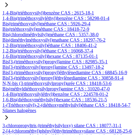
1,4-Bis(triéthoxysilyl)benzène CAS : 2615-18-1
1,4-Bis(triméthoxysilyléthyl)benzène CAS : 58298-01-4
Bis(triméthoxysilyl)méthane CAS : 5926-29-4
Bis(triéthoxysilyl)méthane CAS : 18418-72-9
Bis(chlorodiméthylsilyl)méthane CAS : 5357-38-0
Bis(diméthylméthoxysilyl)mathane CAS : 18297-76-2
1,2-Bis(triméthoxysilyl)éthane CAS : 18406-41-2
1,2-Bis(triéthoxysilyl)éthane CAS : 16068-37-4
1,6-Bis(triméthoxysilyl)hexane CAS : 87135-01-1
Bis[3-(triméthoxysilyl)propyl]amine CAS : 82985-35-1
Bis[3-(triéthoxysilyl)propyl]amine CAS : 13497-18-2
Bis[3-(triméthoxysilyl)propyl]éthylènediamine CAS : 68845-16-9
Bis[3-(triéthoxysilyl)propyl]éthylènediamine CAS : 30858-91-4
N,N-bis (3-triméthoxysilylpropyl)urée CAS : 18418-53-6
Bis(méthyldiéthoxysilylpropyl)amine CAS : 31020-47-0
1,4-Bis(triéthoxysilyléthyl)benzène CAS : 224578-01-2
1,6-Bis(diéthoxyméthylsilyl)hexane CAS : 18536-21-5
1-(Triéthoxysilyl)-2-(diéthoxyméthylsilyl)éthane CAS : 18418-54-7
Silanes halogènes
3-chloropropyltris (triméthylsilyloxy) silane CAS : 18077-31-1
2-[4-(chlorométhyl)phényl]éthyltriméthoxysilane CAS : 68128-25-6