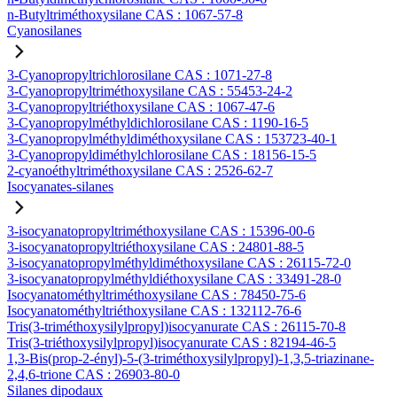
n-Butyltriméthoxysilane CAS : 1067-57-8
Cyanosilanes
3-Cyanopropyltrichlorosilane CAS : 1071-27-8
3-Cyanopropyltriméthoxysilane CAS : 55453-24-2
3-Cyanopropyltriéthoxysilane CAS : 1067-47-6
3-Cyanopropylméthyldichlorosilane CAS : 1190-16-5
3-Cyanopropylméthyldiméthoxysilane CAS : 153723-40-1
3-Cyanopropyldiméthylchlorosilane CAS : 18156-15-5
2-cyanoéthyltriméthoxysilane CAS : 2526-62-7
Isocyanates-silanes
3-isocyanatopropyltriméthoxysilane CAS : 15396-00-6
3-isocyanatopropyltriéthoxysilane CAS : 24801-88-5
3-isocyanatopropylméthyldiméthoxysilane CAS : 26115-72-0
3-isocyanatopropylméthyldiéthoxysilane CAS : 33491-28-0
Isocyanatométhyltriméthoxysilane CAS : 78450-75-6
Isocyanatométhyltriéthoxysilane CAS : 132112-76-6
Tris(3-triméthoxysilylpropyl)isocyanurate CAS : 26115-70-8
Tris(3-triéthoxysilylpropyl)isocyanurate CAS : 82194-46-5
1,3-Bis(prop-2-ényl)-5-(3-triméthoxysilylpropyl)-1,3,5-triazinane-
2,4,6-trione CAS : 26903-80-0
Silanes dipodaux