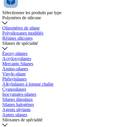
Sélectionner les produits par type
Polymères de silicone
Oligomères de silane
Polysiloxanes modifiés
Résines silicones
Silanes de spécialité
Époxy-silanes
Acryloxysilanes
Mercapto Silanes
Amino-silanes
Vinyle-silane
Phénylsilanes
Alkylsilanes à longue chaîne
Cyanosilanes
Isocyanates-silanes
Silanes dipodaux
Silanes halogènes
Agents silylants
Autres silanes
Siloxanes de spécialité