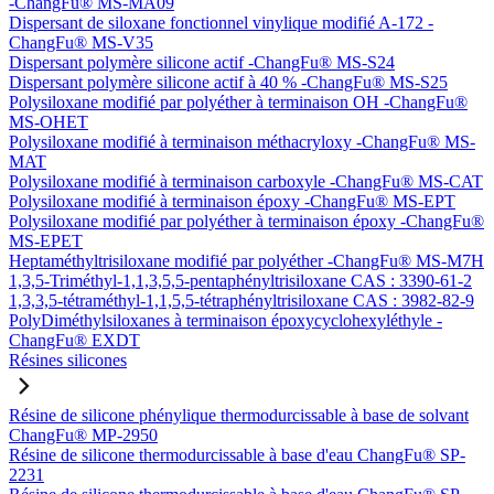
-ChangFu® MS-MA09
Dispersant de siloxane fonctionnel vinylique modifié A-172 -
ChangFu® MS-V35
Dispersant polymère silicone actif -ChangFu® MS-S24
Dispersant polymère silicone actif à 40 % -ChangFu® MS-S25
Polysiloxane modifié par polyéther à terminaison OH -ChangFu®
MS-OHET
Polysiloxane modifié à terminaison méthacryloxy -ChangFu® MS-
MAT
Polysiloxane modifié à terminaison carboxyle -ChangFu® MS-CAT
Polysiloxane modifié à terminaison époxy -ChangFu® MS-EPT
Polysiloxane modifié par polyéther à terminaison époxy -ChangFu®
MS-EPET
Heptaméthyltrisiloxane modifié par polyéther -ChangFu® MS-M7H
1,3,5-Triméthyl-1,1,3,5,5-pentaphényltrisiloxane CAS : 3390-61-2
1,3,3,5-tétraméthyl-1,1,5,5-tétraphényltrisiloxane CAS : 3982-82-9
PolyDiméthylsiloxanes à terminaison époxycyclohexyléthyle -
ChangFu® EXDT
Résines silicones
Résine de silicone phénylique thermodurcissable à base de solvant
ChangFu® MP-2950
Résine de silicone thermodurcissable à base d'eau ChangFu® SP-
2231