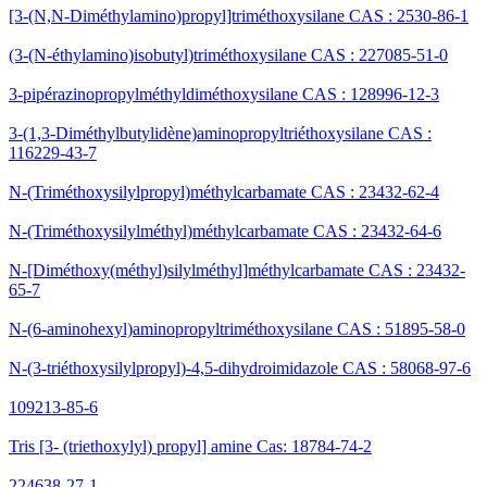
[3-(N,N-Diméthylamino)propyl]triméthoxysilane CAS : 2530-86-1
(3-(N-éthylamino)isobutyl)triméthoxysilane CAS : 227085-51-0
3-pipérazinopropylméthyldiméthoxysilane CAS : 128996-12-3
3-(1,3-Diméthylbutylidène)aminopropyltriéthoxysilane CAS :
116229-43-7
N-(Triméthoxysilylpropyl)méthylcarbamate CAS : 23432-62-4
N-(Triméthoxysilylméthyl)méthylcarbamate CAS : 23432-64-6
N-[Diméthoxy(méthyl)silylméthyl]méthylcarbamate CAS : 23432-
65-7
N-(6-aminohexyl)aminopropyltriméthoxysilane CAS : 51895-58-0
N-(3-triéthoxysilylpropyl)-4,5-dihydroimidazole CAS : 58068-97-6
109213-85-6
Tris [3- (triethoxylyl) propyl] amine Cas: 18784-74-2
224638-27-1