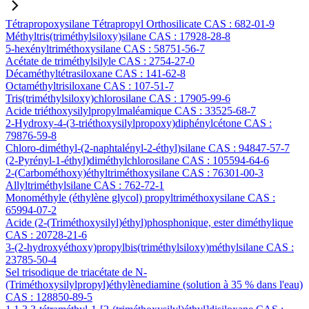
Tétrapropoxysilane Tétrapropyl Orthosilicate CAS : 682-01-9
Méthyltris(triméthylsiloxy)silane CAS : 17928-28-8
5-hexényltriméthoxysilane CAS : 58751-56-7
Acétate de triméthylsilyle CAS : 2754-27-0
Décaméthyltétrasiloxane CAS : 141-62-8
Octaméthyltrisiloxane CAS : 107-51-7
Tris(triméthylsiloxy)chlorosilane CAS : 17905-99-6
Acide triéthoxysilylpropylmaléamique CAS : 33525-68-7
2-Hydroxy-4-(3-triéthoxysilylpropoxy)diphénylcétone CAS :
79876-59-8
Chloro-diméthyl-(2-naphtalényl-2-éthyl)silane CAS : 94847-57-7
(2-Pyrényl-1-éthyl)diméthylchlorosilane CAS : 105594-64-6
2-(Carbométhoxy)éthyltriméthoxysilane CAS : 76301-00-3
Allyltriméthylsilane CAS : 762-72-1
Monométhyle (éthylène glycol) propyltriméthoxysilane CAS :
65994-07-2
Acide (2-(Triméthoxysilyl)éthyl)phosphonique, ester diméthylique
CAS : 20728-21-6
3-(2-hydroxyéthoxy)propylbis(triméthylsiloxy)méthylsilane CAS :
23785-50-4
Sel trisodique de triacétate de N-
(Triméthoxysilylpropyl)éthylènediamine (solution à 35 % dans l'eau)
CAS : 128850-89-5