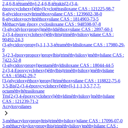
2,4,6,8-tétraméthyl-2,4,6,8-tétrakis[2-(3,4-
époxycyclohexyl)éthyl]cyclotétrasiloxane CAS : 121225-98-7
8-glycidoxyoctyltriméthoxysilane CAS : 1239602-38-0
8-glycidoxyoctyltriéthoxysilane CAS : 1814903-73-5
Méthacrylate époxy cyclosiloxane CAS : 948598-97-8
(3-glycidyloxypropyl)méthyldiéthoxysilane CAS : 2897-60-1
2-(3,4-époxycyclohexyl)éthyltris(triméthylsiloxy)silane CAS :
90492-24-3
(3-glycidoxypropyl)-1,1,3,3-tétraméthyldisiloxane CAS : 17980-29-
9
3-(2,3-époxypropoxy)propylbis(triméthylsiloxy)méthylsilane CAS :
7422-52-8
(3-glycidoxypropyl)pentaméthyldisiloxane CAS : 18044-44-5
2-(3,4-Epoxycyclohexyl)éthylbis(triméthylsiloxy)méthylsilane
CAS : 65842-29-7
[3-(glycidoxyéthoxy)propyl]triméthoxysilane CAS : 118822-75-6
3,5-Bis[2-(3,4-époxycyclohexyl)éthyl]-1,1,1,3,5,7,7,7-
octaméthyltétrasiloxane
Tris[2-(3,4-époxycyclohexyl)éthyldiméthylsiloxy]méthylsilane
CAS : 121239-71-2
Acryloxysilanes
3-méthacryloxypropyltris(triméthylsiloxy)silane CAS : 17096-07-0
3-méthacryloyloxypropylbis(triméthylsiloxy)méthylsilane CAS :