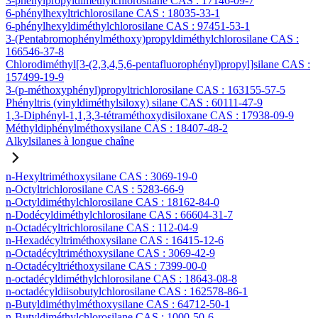
3-phénylpropyldiméthylchlorosilane CAS : 17146-09-7
6-phénylhexyltrichlorosilane CAS : 18035-33-1
6-phénylhexyldiméthylchlorosilane CAS : 97451-53-1
3-(Pentabromophénylméthoxy)propyldiméthylchlorosilane CAS :
166546-37-8
Chlorodiméthyl[3-(2,3,4,5,6-pentafluorophényl)propyl]silane CAS :
157499-19-9
3-(p-méthoxyphényl)propyltrichlorosilane CAS : 163155-57-5
Phényltris (vinyldiméthylsiloxy) silane CAS : 60111-47-9
1,3-Diphényl-1,1,3,3-tétraméthoxydisiloxane CAS : 17938-09-9
Méthyldiphénylméthoxysilane CAS : 18407-48-2
Alkylsilanes à longue chaîne
n-Hexyltriméthoxysilane CAS : 3069-19-0
n-Octyltrichlorosilane CAS : 5283-66-9
n-Octyldiméthylchlorosilane CAS : 18162-84-0
n-Dodécyldiméthylchlorosilane CAS : 66604-31-7
n-Octadécyltrichlorosilane CAS : 112-04-9
n-Hexadécyltriméthoxysilane CAS : 16415-12-6
n-Octadécyltriméthoxysilane CAS : 3069-42-9
n-Octadécyltriéthoxysilane CAS : 7399-00-0
n-octadécyldiméthylchlorosilane CAS : 18643-08-8
n-octadécyldiisobutylchlorosilane CAS : 162578-86-1
n-Butyldiméthylméthoxysilane CAS : 64712-50-1
n-Butyldiméthylchlorosilane CAS : 1000-50-6