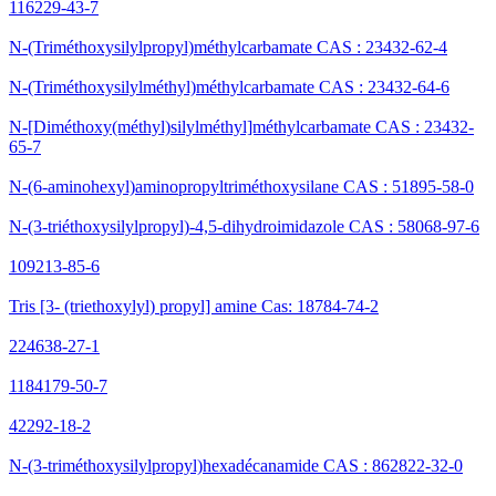
116229-43-7
N-(Triméthoxysilylpropyl)méthylcarbamate CAS : 23432-62-4
N-(Triméthoxysilylméthyl)méthylcarbamate CAS : 23432-64-6
N-[Diméthoxy(méthyl)silylméthyl]méthylcarbamate CAS : 23432-
65-7
N-(6-aminohexyl)aminopropyltriméthoxysilane CAS : 51895-58-0
N-(3-triéthoxysilylpropyl)-4,5-dihydroimidazole CAS : 58068-97-6
109213-85-6
Tris [3- (triethoxylyl) propyl] amine Cas: 18784-74-2
224638-27-1
1184179-50-7
42292-18-2
N-(3-triméthoxysilylpropyl)hexadécanamide CAS : 862822-32-0