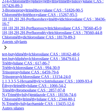
2-[4-(chlorométhyl)phényl]éthyltris(triméthylsiloxy)silane CAS :
167426-89-3
3-Bromopropyltriméthoxysilane CAS : 51826-90-5
Chlorométhyltriéthoxysilane CAS : 15267-95-5
1H,1H,2H,2H-Perfluorohexylméthyldichlorosilane CAS : 38436-
16-7
1H,1H,2H,2H-Perfluorooctyltrichlorosilane CAS : 78560-45-9
1H,1H,2H,2H-Perfluorodécyltrichlorosilane CAS : 78560-44-8
Chlorométhydichlorosilane CAS : 18170-89-3
Agents silylants
tert-butyldiméthylchlorosilane CAS : 18162-48-6
tert-butyldiphénylchlorosilane CAS : 58479-61-1
Triéthylsilane CAS : 617-86-7
Triéthylchlorosilane CAS : 994-30-9
Triisopropylsilane CAS : 6459-79-6
Triisopropylchlorosilane CAS : 13154-24-0
1,1,3,3,5,5-Hexaméthylcyclotrisilazane CAS : 1009-93-4
Éthynyltriméthylsilane CAS : 1066-54-2
Triméthylbromosilane CAS : 2857-97-8
N-(Triméthylsilyl)imidazole CAS : 18156-74-6
Chlorométhyltriméthylsilane CAS : 2344-80-1
N-Triméthylsilylacétamide CAS : 13435-12-6
Autres silanes