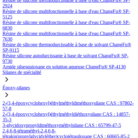
Résine de silicone thermodurcissable à base d'eau ChangFu® SP-
2924
Résine de silicone multifonctionnelle à base d'eau ChangFu® SP-
5125
Résine de silicone multifonctionnelle à base d'eau ChangFu® SP-
6830
Résine de silicone multifonctionnelle à base d'eau ChangFu® SP-
7630
Résine de silicone thermodurcissable à base de solvant ChangFu®
SP-9115
Résine silicone autodurcissante à base de solvant ChangFu® SP-
9730
Amide silsesquioxane en solution aqueuse ChangFu® SP-4130
Silanes de spécialité
Époxy-silanes
2-(3,4-époxycyclohexyl)éthylméthyldiméthoxysilane CAS : 97802-
57-8
2-(3,4-époxycyclohexyl)éthylméthyldiéthoxysilane CAS : 14857-
35-3
3-glycidoxypropyldiméthoxyméthylsilane CAS : 65799-47-5
2,4,6,8-tétraméthyl-2,4,6,8-
tétrakis(propylglycidyléther)cyclotétrasiloxane CAS : 60665-85-2