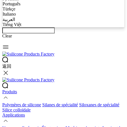
Português
Türkçe
Italiano
العربية
Tiếng Việt
Clear
返回
Produits
Polymères de silicone
Silanes de spécialité
Siloxanes de spécialité
Silice colloïdale
Applications