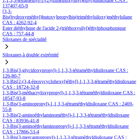
1,1,3,3-tétraméthyl-1-[2-(triméthoxysilyl)éthyl]disiloxane CAS :
137407-65-9
[3,3-
Bis(hydroxyméthyl)butoxy]propylbis(triméthylsiloxy)méthylsilane
CAS : 4262-92-4
Ester diéthylique de l'acide 2-(triéthoxysilyl)éthylphosphonique
CAS : 757-44-8
Siloxanes de spécialité
Siloxanes à double extrémité
1,3-Bis(3-glycidoxypropyl)-1,1,3,3-tétraméthyldisiloxane CAS :
126-80-7
1,3-Bis[2-(3,4-époxycyclohexyl)éthyl]-1,1,3,3-tétraméthyldisiloxane
CAS : 18724-32-8
1,3-Bis(3-méthacryloxypropyl)-1,1,3,3-tétraméthyldisiloxane CAS :
18547-93-8
1,3-Bis(3-aminopropyl)-1,1,3,3-tétraméthyldisiloxane CAS : 2469-
55-8
1,3-Bis(2-aminoéthylaminométhyl)-1,1,3,3-tétraméthyldisiloxane
CAS : 83936-41-8
1,3-Bis(3-aminoéthylaminopropyl)-1,1,3,3-tétraméthyldisiloxane
CAS : 17866-53-4
1,3-Bis(3-mercaptopropyl)-1,1,3,3-tétraméthyldisiloxane CAS :