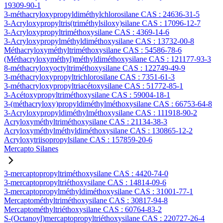
19309-90-1
3-méthacryloxypropyldiméthylchlorosilane CAS : 24636-31-5
3-Acryloxypropyltris(triméthylsiloxy)silane CAS : 17096-12-7
3-Acryloxypropyltriméthoxysilane CAS : 4369-14-6
3-Acryloxypropylméthyldiméthoxysilane CAS : 13732-00-8
Méthacryloxyméthyltriméthoxysilane CAS : 54586-78-6
(Méthacryloxyméthyl)méthyldiméthoxysilane CAS : 121177-93-3
8-méthacryloxyoctyltriméthoxysilane CAS : 122749-49-9
3-méthacryloxypropyltrichlorosilane CAS : 7351-61-3
3-méthacryloxypropyltriacétoxysilane CAS : 51772-85-1
3-Acétoxypropyltriméthoxysilane CAS : 59004-18-1
3-(méthacryloxy)propyldiméthylméthoxysilane CAS : 66753-64-8
3-Acryloxypropyldiméthylméthoxysilane CAS : 111918-90-2
Acryloxyméthyltriméthoxysilane CAS : 21134-38-3
Acryloxyméthylméthyldiméthoxysilane CAS : 130865-12-2
Acryloxytriisopropylsilane CAS : 157859-20-6
Mercapto Silanes
3-mercaptopropyltriméthoxysilane CAS : 4420-74-0
3-mercaptopropyltriéthoxysilane CAS : 14814-09-6
3-mercaptopropylméthyldiméthoxysilane CAS : 31001-77-1
Mercaptométhyltriméthoxysilane CAS : 30817-94-8
Mercaptométhyltriéthoxysilane CAS : 60764-83-2
S-(Octanoyl)mercaptopropyltriéthoxysilane CAS : 220727-26-4