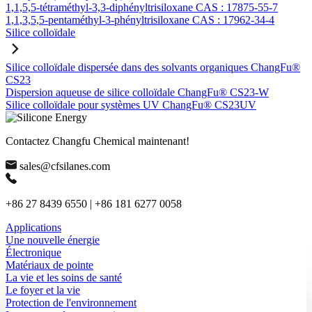
1,1,5,5-tétraméthyl-3,3-diphényltrisiloxane CAS : 17875-55-7
1,1,3,5,5-pentaméthyl-3-phényltrisiloxane CAS : 17962-34-4
Silice colloïdale
Silice colloïdale dispersée dans des solvants organiques ChangFu®
CS23
Dispersion aqueuse de silice colloïdale ChangFu® CS23-W
Silice colloïdale pour systèmes UV ChangFu® CS23UV
Contactez Changfu Chemical maintenant!
sales@cfsilanes.com
+86 27 8439 6550 | +86 181 6277 0058
Applications
Une nouvelle énergie
Électronique
Matériaux de pointe
La vie et les soins de santé
Le foyer et la vie
Protection de l'environnement