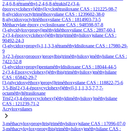
2,4,6,8-tétraméthyl-2,4,6,8-tétrakis[2-(3,4-
époxycyclohexyl)éthyl]cyclotétrasiloxane CAS : 121225-98-7
8-glycidoxyoctyltriméthoxysilane CAS : 1239602-38-0
8-glycidoxyoctyltriéthoxysilane CAS : 1814903-73-5
Méthacrylate époxy cyclosiloxane CAS : 948598-97-8
(3-glycidyloxypropyl)méthyldiéthoxysilane CAS : 2897-60-1
2-(3,4-époxycyclohexyl)éthyltris(triméthylsiloxy)silane CAS :
90492-24-3
(3-glycidoxypropyl)-1,1,3,3-tétraméthyldisiloxane CAS : 17980-29-
9
3-(2,3-époxypropoxy)propylbis(triméthylsiloxy)méthylsilane CAS :
7422-52-8
(3-glycidoxypropyl)pentaméthyldisiloxane CAS : 18044-44-5
2-(3,4-Epoxycyclohexyl)éthylbis(triméthylsiloxy)méthylsilane
CAS : 65842-29-7
[3-(glycidoxyéthoxy)propyl]triméthoxysilane CAS : 118822-75-6
3,5-Bis[2-(3,4-époxycyclohexyl)éthyl]-1,1,1,3,5,7,7,7-
octaméthyltétrasiloxane
Tris[2-(3,4-époxycyclohexyl)éthyldiméthylsiloxy]méthylsilane
CAS : 121239-71-2
Acryloxysilanes
3-méthacryloxypropyltris(triméthylsiloxy)silane CAS : 17096-07-0
3-méthacryloyloxypropylbis(triméthylsiloxy)méthylsilane CAS :