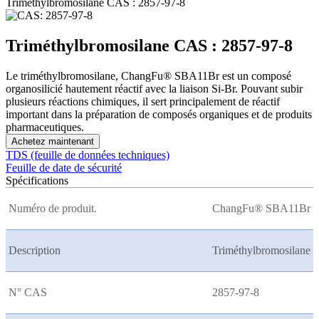
Triméthylbromosilane CAS : 2857-97-8
Triméthylbromosilane CAS : 2857-97-8
Le triméthylbromosilane, ChangFu® SBA11Br est un composé
organosilicié hautement réactif avec la liaison Si-Br. Pouvant subir
plusieurs réactions chimiques, il sert principalement de réactif
important dans la préparation de composés organiques et de produits
pharmaceutiques.
Achetez maintenant
TDS (feuille de données techniques)
Feuille de date de sécurité
Spécifications
Numéro de produit.
ChangFu® SBA11Br
Description
Triméthylbromosilane
N° CAS
2857-97-8