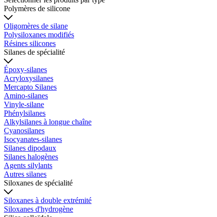
Polymères de silicone
Oligomères de silane
Polysiloxanes modifiés
Résines silicones
Silanes de spécialité
Époxy-silanes
Acryloxysilanes
Mercapto Silanes
Amino-silanes
Vinyle-silane
Phénylsilanes
Alkylsilanes à longue chaîne
Cyanosilanes
Isocyanates-silanes
Silanes dipodaux
Silanes halogènes
Agents silylants
Autres silanes
Siloxanes de spécialité
Siloxanes à double extrémité
Siloxanes d'hydrogène