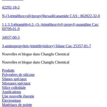
42292-18-2
N-(3-triméthoxysilylpropyl)hexadécanamide CAS : 862822-32-0
1,1,3,3-tétraméthyl-2- (3- (triméthoxylyl) propyl) guanidine Cas:
69709-01-9
34937-00-3
3-aminopropyltris (triméthylsiloxy) Silane Cas: 25357-81-7
Nouvelles et blogue dans Changfu Chemical
Nouvelles et blogue dans Changfu Chemical
Produits
Polymères de silicone
Silanes spéciaux
Siloxanes spéciaux
Silice colloïdale
Applications
Une nouvelle énergie
Électronique
Matériaux de pointe