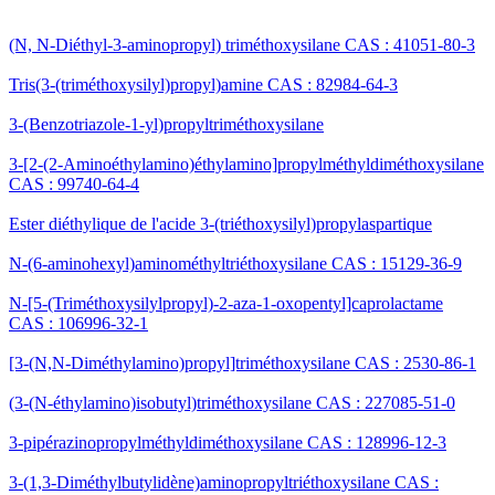
(N, N-Diéthyl-3-aminopropyl) triméthoxysilane CAS : 41051-80-3
Tris(3-(triméthoxysilyl)propyl)amine CAS : 82984-64-3
3-(Benzotriazole-1-yl)propyltriméthoxysilane
3-[2-(2-Aminoéthylamino)éthylamino]propylméthyldiméthoxysilane
CAS : 99740-64-4
Ester diéthylique de l'acide 3-(triéthoxysilyl)propylaspartique
N-(6-aminohexyl)aminométhyltriéthoxysilane CAS : 15129-36-9
N-[5-(Triméthoxysilylpropyl)-2-aza-1-oxopentyl]caprolactame
CAS : 106996-32-1
[3-(N,N-Diméthylamino)propyl]triméthoxysilane CAS : 2530-86-1
(3-(N-éthylamino)isobutyl)triméthoxysilane CAS : 227085-51-0
3-pipérazinopropylméthyldiméthoxysilane CAS : 128996-12-3
3-(1,3-Diméthylbutylidène)aminopropyltriéthoxysilane CAS :