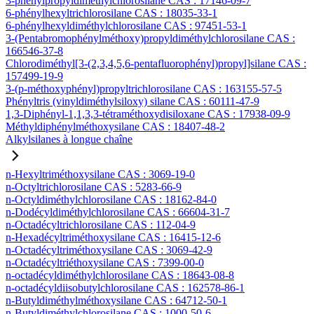
3-phénylpropyldiméthylchlorosilane CAS : 17146-09-7
6-phénylhexyltrichlorosilane CAS : 18035-33-1
6-phénylhexyldiméthylchlorosilane CAS : 97451-53-1
3-(Pentabromophénylméthoxy)propyldiméthylchlorosilane CAS :
166546-37-8
Chlorodiméthyl[3-(2,3,4,5,6-pentafluorophényl)propyl]silane CAS :
157499-19-9
3-(p-méthoxyphényl)propyltrichlorosilane CAS : 163155-57-5
Phényltris (vinyldiméthylsiloxy) silane CAS : 60111-47-9
1,3-Diphényl-1,1,3,3-tétraméthoxydisiloxane CAS : 17938-09-9
Méthyldiphénylméthoxysilane CAS : 18407-48-2
Alkylsilanes à longue chaîne
n-Hexyltriméthoxysilane CAS : 3069-19-0
n-Octyltrichlorosilane CAS : 5283-66-9
n-Octyldiméthylchlorosilane CAS : 18162-84-0
n-Dodécyldiméthylchlorosilane CAS : 66604-31-7
n-Octadécyltrichlorosilane CAS : 112-04-9
n-Hexadécyltriméthoxysilane CAS : 16415-12-6
n-Octadécyltriméthoxysilane CAS : 3069-42-9
n-Octadécyltriéthoxysilane CAS : 7399-00-0
n-octadécyldiméthylchlorosilane CAS : 18643-08-8
n-octadécyldiisobutylchlorosilane CAS : 162578-86-1
n-Butyldiméthylméthoxysilane CAS : 64712-50-1
n-Butyldiméthylchlorosilane CAS : 1000-50-6