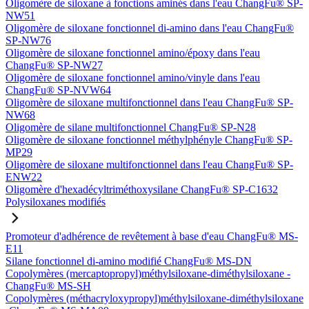
Oligomère de siloxane à fonctions aminés dans l'eau ChangFu® SP-
NW51
Oligomère de siloxane fonctionnel di-amino dans l'eau ChangFu®
SP-NW76
Oligomère de siloxane fonctionnel amino/époxy dans l'eau
ChangFu® SP-NW27
Oligomère de siloxane fonctionnel amino/vinyle dans l'eau
ChangFu® SP-NVW64
Oligomère de siloxane multifonctionnel dans l'eau ChangFu® SP-
NW68
Oligomère de silane multifonctionnel ChangFu® SP-N28
Oligomère de siloxane fonctionnel méthylphényle ChangFu® SP-
MP29
Oligomère de siloxane multifonctionnel dans l'eau ChangFu® SP-
ENW22
Oligomère d'hexadécyltriméthoxysilane ChangFu® SP-C1632
Polysiloxanes modifiés
Promoteur d'adhérence de revêtement à base d'eau ChangFu® MS-
E11
Silane fonctionnel di-amino modifié ChangFu® MS-DN
Copolymères (mercaptopropyl)méthylsiloxane-diméthylsiloxane -
ChangFu® MS-SH
Copolymères (méthacryloxypropyl)méthylsiloxane-diméthylsiloxane