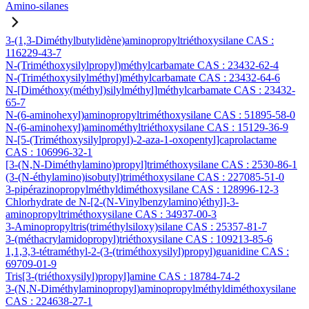
Amino-silanes
3-(1,3-Diméthylbutylidène)aminopropyltriéthoxysilane CAS :
116229-43-7
N-(Triméthoxysilylpropyl)méthylcarbamate CAS : 23432-62-4
N-(Triméthoxysilylméthyl)méthylcarbamate CAS : 23432-64-6
N-[Diméthoxy(méthyl)silylméthyl]méthylcarbamate CAS : 23432-
65-7
N-(6-aminohexyl)aminopropyltriméthoxysilane CAS : 51895-58-0
N-(6-aminohexyl)aminométhyltriéthoxysilane CAS : 15129-36-9
N-[5-(Triméthoxysilylpropyl)-2-aza-1-oxopentyl]caprolactame
CAS : 106996-32-1
[3-(N,N-Diméthylamino)propyl]triméthoxysilane CAS : 2530-86-1
(3-(N-éthylamino)isobutyl)triméthoxysilane CAS : 227085-51-0
3-pipérazinopropylméthyldiméthoxysilane CAS : 128996-12-3
Chlorhydrate de N-[2-(N-Vinylbenzylamino)éthyl]-3-
aminopropyltriméthoxysilane CAS : 34937-00-3
3-Aminopropyltris(triméthylsiloxy)silane CAS : 25357-81-7
3-(méthacrylamidopropyl)triéthoxysilane CAS : 109213-85-6
1,1,3,3-tétraméthyl-2-(3-(triméthoxysilyl)propyl)guanidine CAS :
69709-01-9
Tris[3-(triéthoxysilyl)propyl]amine CAS : 18784-74-2
3-(N,N-Diméthylaminopropyl)aminopropylméthyldiméthoxysilane
CAS : 224638-27-1