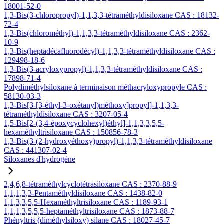
18001-52-0
1,3-Bis(3-chloropropyl)-1,1,3,3-tétraméthyldisiloxane CAS : 18132-
72-4
1,3-Bis(chlorométhyl)-1,1,3,3-tétraméthyldisiloxane CAS : 2362-
10-9
1,3-Bis(heptadécafluorodécyl)-1,1,3,3-tétraméthyldisiloxane CAS :
129498-18-6
1,3-Bis(3-acryloxypropyl)-1,1,3,3-tétraméthyldisiloxane CAS :
17898-71-4
Polydiméthylsiloxane à terminaison méthacryloxypropyle CAS :
58130-03-3
1,3-Bis[3-[3-éthyl-3-oxétanyl)méthoxy]propyl]-1,1,3,3-
tétraméthyldisiloxane CAS : 3207-05-4
1,5-Bis[2-(3,4-époxycyclohexyl)éthyl]-1,1,3,3,5,5-
hexaméthyltrisiloxane CAS : 150856-78-3
1,3-Bis(3-(2-hydroxyéthoxy)propyl)-1,1,3,3-tétraméthyldisiloxane
CAS : 441307-02-4
Siloxanes d'hydrogène
2,4,6,8-tétraméthylcyclotétrasiloxane CAS : 2370-88-9
1,1,1,3,3-Pentaméthyldisiloxane CAS : 1438-82-0
1,1,3,3,5,5-Hexaméthyltrisiloxane CAS : 1189-93-1
1,1,1,3,5,5,5-heptaméthyltrisiloxane CAS : 1873-88-7
Phényltris (diméthylsiloxy) silane CAS : 18027-45-7