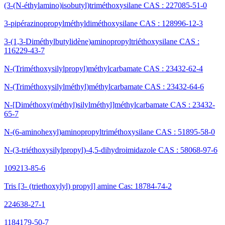
(3-(N-éthylamino)isobutyl)triméthoxysilane CAS : 227085-51-0
3-pipérazinopropylméthyldiméthoxysilane CAS : 128996-12-3
3-(1,3-Diméthylbutylidène)aminopropyltriéthoxysilane CAS :
116229-43-7
N-(Triméthoxysilylpropyl)méthylcarbamate CAS : 23432-62-4
N-(Triméthoxysilylméthyl)méthylcarbamate CAS : 23432-64-6
N-[Diméthoxy(méthyl)silylméthyl]méthylcarbamate CAS : 23432-
65-7
N-(6-aminohexyl)aminopropyltriméthoxysilane CAS : 51895-58-0
N-(3-triéthoxysilylpropyl)-4,5-dihydroimidazole CAS : 58068-97-6
109213-85-6
Tris [3- (triethoxylyl) propyl] amine Cas: 18784-74-2
224638-27-1
1184179-50-7