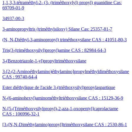
1,1,3,3-tétraméthyl-2- (3- (triméthoxylyl) propyl) guanidine Cas:
69709-01-9
34937-00-3
3-aminopropyltris (triméthylsiloxy) Silane Cas: 25357-81-7
(N, N-Diéthyl-3-aminopropyl) triméthoxysilane CAS : 41051-80-3
Tris(3-(triméthoxysilyl)propyl)amine CAS : 82984-64-3
3-(Benzotriazole-1-yl)propyltriméthoxysilane
3-[2-(2-Aminoéthylamino)éthylamino]propylméthyldiméthoxysilane
CAS : 99740-64-4
Ester diéthylique de l'acide 3-(triéthoxysilyl)propylaspartique
N-(6-aminohexyl)aminométhyltriéthoxysilane CAS : 15129-36-9
N-[5-(Triméthoxysilylpropyl)-2-aza-1-oxopentyl]caprolactame
CAS : 106996-32-1
[3-(N,N-Diméthylamino)propyl]triméthoxysilane CAS : 2530-86-1