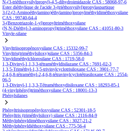
N-(3-triéthoxysilylpropyl)-4,5-dihydroimidazole CAS : 58068-97-6
Ester diéthylique de l'acide 3-(triéthoxysilyl)propylaspartique
3-[2-(2-Aminoéthylamino)éthylamino]propylméthyldiméthoxysilane
CAS : 99740-64-4
3-(Benzotriazole-1-yl)propyltriméthoxysilane
(N,N-Diéthyl-3-aminopropyl)triméthoxysilane CAS : 41051-80-3
Vinyle-silane
Vinyltriisopropénoxysilane CAS : 15332-99-7
Vinyltris(triméthylsiloxy)silane CAS : 5356-84-3
Vinyldiméthylchlorosilane CAS : 1719-58-0
1,3-Divinyl-1,1,3,3-tétraméthyldisilazane CAS : 7691-02-3
1,3,5-Triméthyl-1,3,5-trivinylcyclotrisiloxane CAS : 3901-77-7
2,4,6,8-tétraméthyl-2,4,6,8-tétravinylcyclotétrasiloxane CAS : 2554-
06-5
1,3-Divinyl-1,1,3,3-Tétraméthoxydisiloxane CAS : 18293-85-1
(4-vinylphényl)triméthoxysilane CAS : 18001-13-3
Phénylsilanes
Phényltrisisopropényloxysilane CAS : 52301-18-5
Phényltris (triméthylsiloxy) silane CAS : 2116-84-9
Méthylphényldiméthoxysilane CAS : 3027-21-2
Méthylphényldiéthoxysilane CAS : 775-56-4