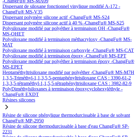
-ChangFu® MS-MA09
Dispersant de siloxane fonctionnel vinylique modifié A-172 -
ChangFu® MS-V35
Dispersant polymère silicone actif -ChangFu® MS-S24
Dispersant polymère silicone actif à 40 % -ChangFu® MS-S25
Polysiloxane modifié par polyéther à terminaison OH -ChangFu®
MS-OHET
Polysiloxane modifié à terminaison méthacryloxy -ChangFu® MS-
MAT
Polysiloxane modifié à terminaison carboxyle -ChangFu® MS-CAT
Polysiloxane modifié à terminaison époxy -ChangFu® MS-EPT
Polysiloxane modifié par polyéther à terminaison époxy -ChangFu®
MS-EPET
Heptaméthyltrisiloxane modifié par polyéther -ChangFu® MS-M7H
1,3,5-Triméthyl-1,1,3,5,5-pentaphényltrisiloxane CAS : 3390-61-2
1,3,3,5-tétraméthyl-1,1,5,5-tétraphényltrisiloxane CAS : 3982-82-9
PolyDiméthylsiloxanes à terminaison époxycyclohexyléthyle -
ChangFu® EXDT
Résines silicones
Résine de silicone phénylique thermodurcissable à base de solvant
ChangFu® MP-2950
Résine de silicone thermodurcissable à base d'eau ChangFu® SP-
2231