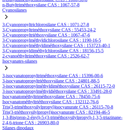
n-Butyltriméthoxysilane CAS : 1067-57-8
Cyanosilanes
3-Cyanopropyltrichlorosilane CAS : 1071-27-8
3-Cyanopropyltriméthoxysilane CAS : 55453-24-2
3-Cyanopropyltriéthoxysilane CAS : 1067-47-6
3-Cyanopropylméthyldichlorosilane CAS : 1190-16-5
3-Cyanopropylméthyldiméthoxysilane CAS : 153723-40-1
3-Cyanopropyldiméthylchlorosilane CAS : 18156-15-5
2-cyanoéthyltriméthoxysilane CAS : 2526-62-7
Isocyanates-silanes
3-isocyanatopropyltriméthoxysilane CAS : 15396-00-6
3-isocyanatopropyltriéthoxysilane CAS : 24801-88-5
3-isocyanatopropylméthyldiméthoxysilane CAS : 26115-72-0
3-isocyanatopropylméthyldiéthoxysilane CAS : 33491-28-0
Isocyanatométhyltriméthoxysilane CAS : 78450-75-6
Isocyanatométhyltriéthoxysilane CAS : 132112-76-6
Tris(3-triméthoxysilylpropyl)isocyanurate CAS : 26115-70-8
Tris(3-triéthoxysilylpropyl)isocyanurate CAS : 82194-46-5
1,3-Bis(prop-2-ényl)-5-(3-triméthoxysilylpropyl)-1,3,5-triazinane-
2,4,6-trione CAS : 26903-80-0
Silanes dipodaux