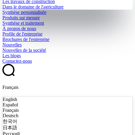
Les travaux de construction
Dans le domaine de l'agriculture
Synthèse personnalisée
Produits sur mesure
Synthèse et traitement
À propos de nous
Profile de l'entreprise
Brochures de l'entreprise
Nouvelles
Nouvelles de la société
Les blogs
Contactez-nous
Français
English
Español
Français
Deutsch
한국어
日本語
Русский