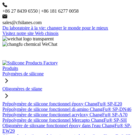
+86 27 8439 6550 | +86 181 6277 0058
sales@cfsilanes.com
Du laboratoire à la vie: changer le monde pour le mieux
Visitez notre site Web chinois
Produits
Polymères de silicone
Oligomères de silane
Prépolymère de silicone fonctionnel époxy ChangFu® SP-E20
Prépolymère de silicone fonctionnel di-amino ChangFu® SP-DN46
Prépolymère de silicone fonctionnel acryloxy ChangFu® SP-A70
Prépolymère de silicone fonctionnel Mercapto ChangFu® SP-SH
Oligomère de siloxane fonctionnel époxy dans l'eau ChangFu® SP-
EW29