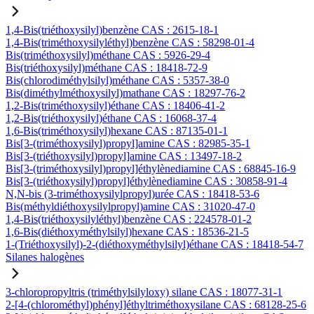
1,4-Bis(triéthoxysilyl)benzène CAS : 2615-18-1
1,4-Bis(triméthoxysilyléthyl)benzène CAS : 58298-01-4
Bis(triméthoxysilyl)méthane CAS : 5926-29-4
Bis(triéthoxysilyl)méthane CAS : 18418-72-9
Bis(chlorodiméthylsilyl)méthane CAS : 5357-38-0
Bis(diméthylméthoxysilyl)mathane CAS : 18297-76-2
1,2-Bis(triméthoxysilyl)éthane CAS : 18406-41-2
1,2-Bis(triéthoxysilyl)éthane CAS : 16068-37-4
1,6-Bis(triméthoxysilyl)hexane CAS : 87135-01-1
Bis[3-(triméthoxysilyl)propyl]amine CAS : 82985-35-1
Bis[3-(triéthoxysilyl)propyl]amine CAS : 13497-18-2
Bis[3-(triméthoxysilyl)propyl]éthylènediamine CAS : 68845-16-9
Bis[3-(triéthoxysilyl)propyl]éthylènediamine CAS : 30858-91-4
N,N-bis (3-triméthoxysilylpropyl)urée CAS : 18418-53-6
Bis(méthyldiéthoxysilylpropyl)amine CAS : 31020-47-0
1,4-Bis(triéthoxysilyléthyl)benzène CAS : 224578-01-2
1,6-Bis(diéthoxyméthylsilyl)hexane CAS : 18536-21-5
1-(Triéthoxysilyl)-2-(diéthoxyméthylsilyl)éthane CAS : 18418-54-7
Silanes halogènes
3-chloropropyltris (triméthylsilyloxy) silane CAS : 18077-31-1
2-[4-(chlorométhyl)phényl]éthyltriméthoxysilane CAS : 68128-25-6