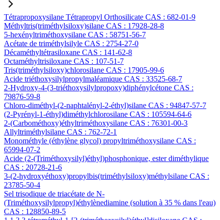
Tétrapropoxysilane Tétrapropyl Orthosilicate CAS : 682-01-9
Méthyltris(triméthylsiloxy)silane CAS : 17928-28-8
5-hexényltriméthoxysilane CAS : 58751-56-7
Acétate de triméthylsilyle CAS : 2754-27-0
Décaméthyltétrasiloxane CAS : 141-62-8
Octaméthyltrisiloxane CAS : 107-51-7
Tris(triméthylsiloxy)chlorosilane CAS : 17905-99-6
Acide triéthoxysilylpropylmaléamique CAS : 33525-68-7
2-Hydroxy-4-(3-triéthoxysilylpropoxy)diphénylcétone CAS :
79876-59-8
Chloro-diméthyl-(2-naphtalényl-2-éthyl)silane CAS : 94847-57-7
(2-Pyrényl-1-éthyl)diméthylchlorosilane CAS : 105594-64-6
2-(Carbométhoxy)éthyltriméthoxysilane CAS : 76301-00-3
Allyltriméthylsilane CAS : 762-72-1
Monométhyle (éthylène glycol) propyltriméthoxysilane CAS :
65994-07-2
Acide (2-(Triméthoxysilyl)éthyl)phosphonique, ester diméthylique
CAS : 20728-21-6
3-(2-hydroxyéthoxy)propylbis(triméthylsiloxy)méthylsilane CAS :
23785-50-4
Sel trisodique de triacétate de N-
(Triméthoxysilylpropyl)éthylènediamine (solution à 35 % dans l'eau)
CAS : 128850-89-5