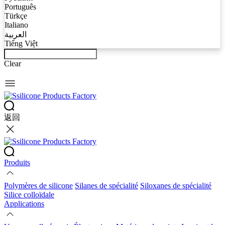
Português
Türkçe
Italiano
العربية
Tiếng Việt
Clear
返回
Produits
Polymères de silicone
Silanes de spécialité
Siloxanes de spécialité
Silice colloïdale
Applications