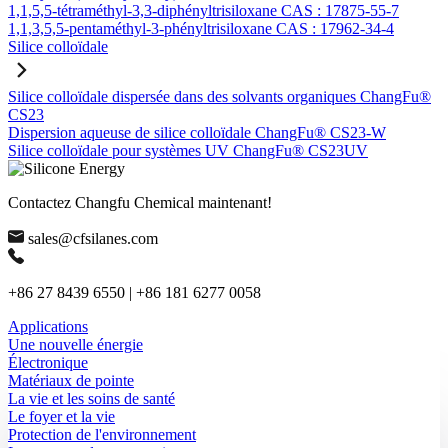
1,1,5,5-tétraméthyl-3,3-diphényltrisiloxane CAS : 17875-55-7
1,1,3,5,5-pentaméthyl-3-phényltrisiloxane CAS : 17962-34-4
Silice colloïdale
Silice colloïdale dispersée dans des solvants organiques ChangFu®
CS23
Dispersion aqueuse de silice colloïdale ChangFu® CS23-W
Silice colloïdale pour systèmes UV ChangFu® CS23UV
Contactez Changfu Chemical maintenant!
sales@cfsilanes.com
+86 27 8439 6550 | +86 181 6277 0058
Applications
Une nouvelle énergie
Électronique
Matériaux de pointe
La vie et les soins de santé
Le foyer et la vie
Protection de l'environnement