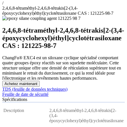
/
2,4,6,8-tétraméthyl-2,4,6,8-tétrakis[2-(3,4-
époxycyclohexyl)éthyl]cyclotétrasiloxane CAS : 121225-98-7
2,4,6,8-tétraméthyl-2,4,6,8-tétrakis[2-(3,4-
époxycyclohexyl)éthyl]cyclotétrasiloxane
CAS : 121225-98-7
ChangFu® EXC4 est un siloxane cyclique spécialisé comportant
quatre groupes époxy réactifs sur son squelette moléculaire. Cette
structure unique offre une densité de réticulation supérieure tout en
minimisant le retrait du durcissement, ce qui la rend idéale pour
l'électronique et les revêtements hautes performances.
Achetez maintenant
TDS (feuille de données techniques)
Feuille de date de sécurité
Spécifications
Description
2,4,6,8-tétraméthyl-2,4,6,8-tétrakis[2-
(3,4-
époxycyclohexyl)éthyl]cyclotétrasiloxane