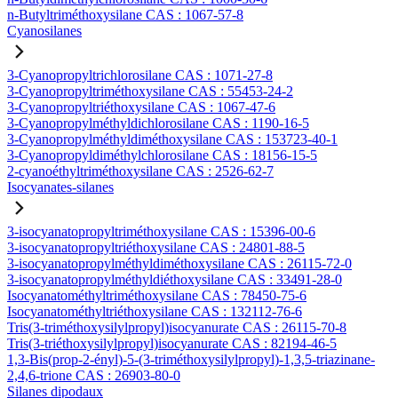
n-Butyltriméthoxysilane CAS : 1067-57-8
Cyanosilanes
3-Cyanopropyltrichlorosilane CAS : 1071-27-8
3-Cyanopropyltriméthoxysilane CAS : 55453-24-2
3-Cyanopropyltriéthoxysilane CAS : 1067-47-6
3-Cyanopropylméthyldichlorosilane CAS : 1190-16-5
3-Cyanopropylméthyldiméthoxysilane CAS : 153723-40-1
3-Cyanopropyldiméthylchlorosilane CAS : 18156-15-5
2-cyanoéthyltriméthoxysilane CAS : 2526-62-7
Isocyanates-silanes
3-isocyanatopropyltriméthoxysilane CAS : 15396-00-6
3-isocyanatopropyltriéthoxysilane CAS : 24801-88-5
3-isocyanatopropylméthyldiméthoxysilane CAS : 26115-72-0
3-isocyanatopropylméthyldiéthoxysilane CAS : 33491-28-0
Isocyanatométhyltriméthoxysilane CAS : 78450-75-6
Isocyanatométhyltriéthoxysilane CAS : 132112-76-6
Tris(3-triméthoxysilylpropyl)isocyanurate CAS : 26115-70-8
Tris(3-triéthoxysilylpropyl)isocyanurate CAS : 82194-46-5
1,3-Bis(prop-2-ényl)-5-(3-triméthoxysilylpropyl)-1,3,5-triazinane-
2,4,6-trione CAS : 26903-80-0
Silanes dipodaux