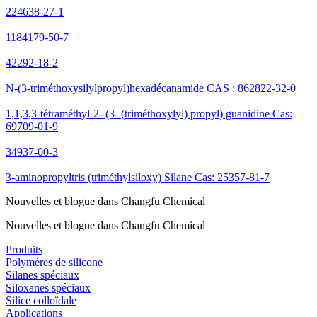
224638-27-1
1184179-50-7
42292-18-2
N-(3-triméthoxysilylpropyl)hexadécanamide CAS : 862822-32-0
1,1,3,3-tétraméthyl-2- (3- (triméthoxylyl) propyl) guanidine Cas:
69709-01-9
34937-00-3
3-aminopropyltris (triméthylsiloxy) Silane Cas: 25357-81-7
Nouvelles et blogue dans Changfu Chemical
Nouvelles et blogue dans Changfu Chemical
Produits
Polymères de silicone
Silanes spéciaux
Siloxanes spéciaux
Silice colloïdale
Applications