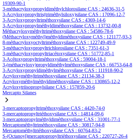
19309-90-1
3-méthacryloxypropyldiméthylchlorosilane CAS : 24636-31-5
3-Acryloxypropyltris(triméthylsiloxy)silane CAS : 17096-12-7
3-Acryloxypropyltriméthoxysilane CAS : 4369-14-6
3-Acryloxypropylméthyldiméthoxysilane CAS : 13732-00-8
Méthacryloxyméthyltriméthoxysilane CAS : 54586-78-6
(Méthacryloxyméthyl)méthyldiméthoxysilane CAS : 121177-93-3
8-méthacryloxyoctyltriméthoxysilane CAS : 122749-49-9
3-méthacryloxypropyltrichlorosilane CAS : 7351-61-3
3-méthacryloxypropyltriacétoxysilane CAS : 51772-85-1
3-Acétoxypropyltriméthoxysilane CAS : 59004-18-1
3-(méthacryloxy)propyldiméthylméthoxysilane CAS : 66753-64-8
3-Acryloxypropyldiméthylméthoxysilane CAS : 111918-90-2
Acryloxyméthyltriméthoxysilane CAS : 21134-38-3
Acryloxyméthylméthyldiméthoxysilane CAS : 130865-12-2
Acryloxytriisopropylsilane CAS : 157859-20-6
Mercapto Silanes
3-mercaptopropyltriméthoxysilane CAS : 4420-74-0
3-mercaptopropyltriéthoxysilane CAS : 14814-09-6
3-mercaptopropylméthyldiméthoxysilane CAS : 31001-77-1
Mercaptométhyltriméthoxysilane CAS : 30817-94-8
Mercaptométhyltriéthoxysilane CAS : 60764-83-2
S-(Octanoyl)mercaptopropyltriéthoxysilane CAS : 220727-26-4