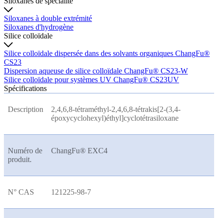
Siloxanes de spécialité
Siloxanes à double extrémité
Siloxanes d'hydrogène
Silice colloïdale
Silice colloïdale dispersée dans des solvants organiques ChangFu®
CS23
Dispersion aqueuse de silice colloïdale ChangFu® CS23-W
Silice colloïdale pour systèmes UV ChangFu® CS23UV
Spécifications
Description
2,4,6,8-tétraméthyl-2,4,6,8-tétrakis[2-(3,4-
époxycyclohexyl)éthyl]cyclotétrasiloxane
Numéro de
ChangFu® EXC4
produit.
N° CAS
121225-98-7