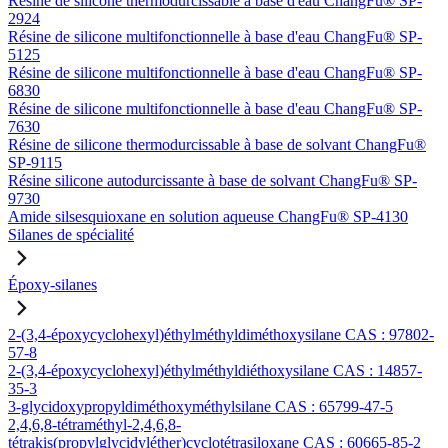
Résine de silicone thermodurcissable à base d'eau ChangFu® SP-
2924
Résine de silicone multifonctionnelle à base d'eau ChangFu® SP-
5125
Résine de silicone multifonctionnelle à base d'eau ChangFu® SP-
6830
Résine de silicone multifonctionnelle à base d'eau ChangFu® SP-
7630
Résine de silicone thermodurcissable à base de solvant ChangFu®
SP-9115
Résine silicone autodurcissante à base de solvant ChangFu® SP-
9730
Amide silsesquioxane en solution aqueuse ChangFu® SP-4130
Silanes de spécialité
Époxy-silanes
2-(3,4-époxycyclohexyl)éthylméthyldiméthoxysilane CAS : 97802-
57-8
2-(3,4-époxycyclohexyl)éthylméthyldiéthoxysilane CAS : 14857-
35-3
3-glycidoxypropyldiméthoxyméthylsilane CAS : 65799-47-5
2,4,6,8-tétraméthyl-2,4,6,8-
tétrakis(propylglycidyléther)cyclotétrasiloxane CAS : 60665-85-2