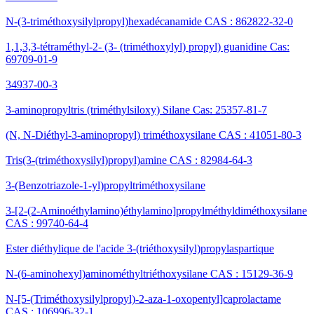
N-(3-triméthoxysilylpropyl)hexadécanamide CAS : 862822-32-0
1,1,3,3-tétraméthyl-2- (3- (triméthoxylyl) propyl) guanidine Cas:
69709-01-9
34937-00-3
3-aminopropyltris (triméthylsiloxy) Silane Cas: 25357-81-7
(N, N-Diéthyl-3-aminopropyl) triméthoxysilane CAS : 41051-80-3
Tris(3-(triméthoxysilyl)propyl)amine CAS : 82984-64-3
3-(Benzotriazole-1-yl)propyltriméthoxysilane
3-[2-(2-Aminoéthylamino)éthylamino]propylméthyldiméthoxysilane
CAS : 99740-64-4
Ester diéthylique de l'acide 3-(triéthoxysilyl)propylaspartique
N-(6-aminohexyl)aminométhyltriéthoxysilane CAS : 15129-36-9
N-[5-(Triméthoxysilylpropyl)-2-aza-1-oxopentyl]caprolactame
CAS : 106996-32-1