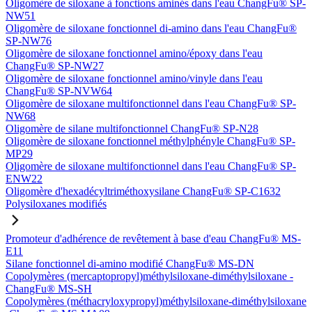
Oligomère de siloxane à fonctions aminés dans l'eau ChangFu® SP-
NW51
Oligomère de siloxane fonctionnel di-amino dans l'eau ChangFu®
SP-NW76
Oligomère de siloxane fonctionnel amino/époxy dans l'eau
ChangFu® SP-NW27
Oligomère de siloxane fonctionnel amino/vinyle dans l'eau
ChangFu® SP-NVW64
Oligomère de siloxane multifonctionnel dans l'eau ChangFu® SP-
NW68
Oligomère de silane multifonctionnel ChangFu® SP-N28
Oligomère de siloxane fonctionnel méthylphényle ChangFu® SP-
MP29
Oligomère de siloxane multifonctionnel dans l'eau ChangFu® SP-
ENW22
Oligomère d'hexadécyltriméthoxysilane ChangFu® SP-C1632
Polysiloxanes modifiés
Promoteur d'adhérence de revêtement à base d'eau ChangFu® MS-
E11
Silane fonctionnel di-amino modifié ChangFu® MS-DN
Copolymères (mercaptopropyl)méthylsiloxane-diméthylsiloxane -
ChangFu® MS-SH
Copolymères (méthacryloxypropyl)méthylsiloxane-diméthylsiloxane