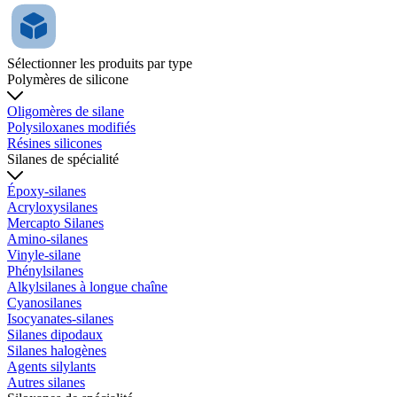
Sélectionner les produits par type
Polymères de silicone
Oligomères de silane
Polysiloxanes modifiés
Résines silicones
Silanes de spécialité
Époxy-silanes
Acryloxysilanes
Mercapto Silanes
Amino-silanes
Vinyle-silane
Phénylsilanes
Alkylsilanes à longue chaîne
Cyanosilanes
Isocyanates-silanes
Silanes dipodaux
Silanes halogènes
Agents silylants
Autres silanes