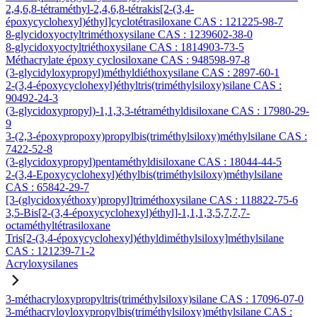
2,4,6,8-tétraméthyl-2,4,6,8-tétrakis[2-(3,4-
époxycyclohexyl)éthyl]cyclotétrasiloxane CAS : 121225-98-7
8-glycidoxyoctyltriméthoxysilane CAS : 1239602-38-0
8-glycidoxyoctyltriéthoxysilane CAS : 1814903-73-5
Méthacrylate époxy cyclosiloxane CAS : 948598-97-8
(3-glycidyloxypropyl)méthyldiéthoxysilane CAS : 2897-60-1
2-(3,4-époxycyclohexyl)éthyltris(triméthylsiloxy)silane CAS :
90492-24-3
(3-glycidoxypropyl)-1,1,3,3-tétraméthyldisiloxane CAS : 17980-29-
9
3-(2,3-époxypropoxy)propylbis(triméthylsiloxy)méthylsilane CAS :
7422-52-8
(3-glycidoxypropyl)pentaméthyldisiloxane CAS : 18044-44-5
2-(3,4-Epoxycyclohexyl)éthylbis(triméthylsiloxy)méthylsilane
CAS : 65842-29-7
[3-(glycidoxyéthoxy)propyl]triméthoxysilane CAS : 118822-75-6
3,5-Bis[2-(3,4-époxycyclohexyl)éthyl]-1,1,1,3,5,7,7,7-
octaméthyltétrasiloxane
Tris[2-(3,4-époxycyclohexyl)éthyldiméthylsiloxy]méthylsilane
CAS : 121239-71-2
Acryloxysilanes
3-méthacryloxypropyltris(triméthylsiloxy)silane CAS : 17096-07-0
3-méthacryloyloxypropylbis(triméthylsiloxy)méthylsilane CAS :