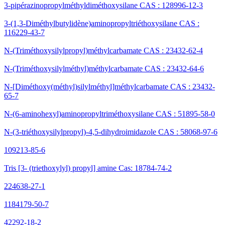
3-pipérazinopropylméthyldiméthoxysilane CAS : 128996-12-3
3-(1,3-Diméthylbutylidène)aminopropyltriéthoxysilane CAS :
116229-43-7
N-(Triméthoxysilylpropyl)méthylcarbamate CAS : 23432-62-4
N-(Triméthoxysilylméthyl)méthylcarbamate CAS : 23432-64-6
N-[Diméthoxy(méthyl)silylméthyl]méthylcarbamate CAS : 23432-
65-7
N-(6-aminohexyl)aminopropyltriméthoxysilane CAS : 51895-58-0
N-(3-triéthoxysilylpropyl)-4,5-dihydroimidazole CAS : 58068-97-6
109213-85-6
Tris [3- (triethoxylyl) propyl] amine Cas: 18784-74-2
224638-27-1
1184179-50-7
42292-18-2