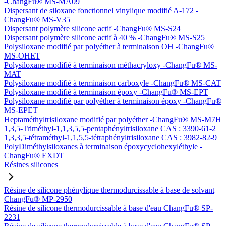
-ChangFu® MS-MA09
Dispersant de siloxane fonctionnel vinylique modifié A-172 -
ChangFu® MS-V35
Dispersant polymère silicone actif -ChangFu® MS-S24
Dispersant polymère silicone actif à 40 % -ChangFu® MS-S25
Polysiloxane modifié par polyéther à terminaison OH -ChangFu®
MS-OHET
Polysiloxane modifié à terminaison méthacryloxy -ChangFu® MS-
MAT
Polysiloxane modifié à terminaison carboxyle -ChangFu® MS-CAT
Polysiloxane modifié à terminaison époxy -ChangFu® MS-EPT
Polysiloxane modifié par polyéther à terminaison époxy -ChangFu®
MS-EPET
Heptaméthyltrisiloxane modifié par polyéther -ChangFu® MS-M7H
1,3,5-Triméthyl-1,1,3,5,5-pentaphényltrisiloxane CAS : 3390-61-2
1,3,3,5-tétraméthyl-1,1,5,5-tétraphényltrisiloxane CAS : 3982-82-9
PolyDiméthylsiloxanes à terminaison époxycyclohexyléthyle -
ChangFu® EXDT
Résines silicones
Résine de silicone phénylique thermodurcissable à base de solvant
ChangFu® MP-2950
Résine de silicone thermodurcissable à base d'eau ChangFu® SP-
2231