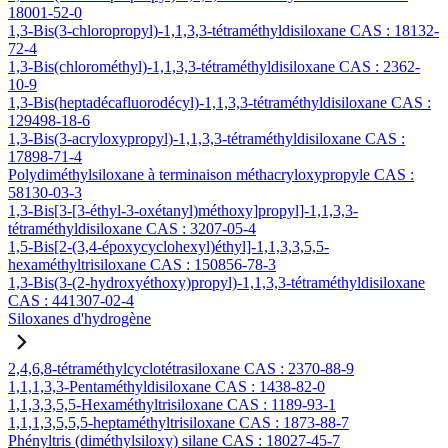
18001-52-0
1,3-Bis(3-chloropropyl)-1,1,3,3-tétraméthyldisiloxane CAS : 18132-
72-4
1,3-Bis(chlorométhyl)-1,1,3,3-tétraméthyldisiloxane CAS : 2362-
10-9
1,3-Bis(heptadécafluorodécyl)-1,1,3,3-tétraméthyldisiloxane CAS :
129498-18-6
1,3-Bis(3-acryloxypropyl)-1,1,3,3-tétraméthyldisiloxane CAS :
17898-71-4
Polydiméthylsiloxane à terminaison méthacryloxypropyle CAS :
58130-03-3
1,3-Bis[3-[3-éthyl-3-oxétanyl)méthoxy]propyl]-1,1,3,3-
tétraméthyldisiloxane CAS : 3207-05-4
1,5-Bis[2-(3,4-époxycyclohexyl)éthyl]-1,1,3,3,5,5-
hexaméthyltrisiloxane CAS : 150856-78-3
1,3-Bis(3-(2-hydroxyéthoxy)propyl)-1,1,3,3-tétraméthyldisiloxane
CAS : 441307-02-4
Siloxanes d'hydrogène
2,4,6,8-tétraméthylcyclotétrasiloxane CAS : 2370-88-9
1,1,1,3,3-Pentaméthyldisiloxane CAS : 1438-82-0
1,1,3,3,5,5-Hexaméthyltrisiloxane CAS : 1189-93-1
1,1,1,3,5,5,5-heptaméthyltrisiloxane CAS : 1873-88-7
Phényltris (diméthylsiloxy) silane CAS : 18027-45-7