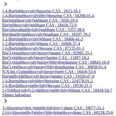
1,4-Bis(triéthoxysilyl)benzène CAS : 2615-18-1
1,4-Bis(triméthoxysilyléthyl)benzène CAS : 58298-01-4
Bis(triméthoxysilyl)méthane CAS : 5926-29-4
Bis(triéthoxysilyl)méthane CAS : 18418-72-9
Bis(chlorodiméthylsilyl)méthane CAS : 5357-38-0
Bis(diméthylméthoxysilyl)mathane CAS : 18297-76-2
1,2-Bis(triméthoxysilyl)éthane CAS : 18406-41-2
1,2-Bis(triéthoxysilyl)éthane CAS : 16068-37-4
1,6-Bis(triméthoxysilyl)hexane CAS : 87135-01-1
Bis[3-(triméthoxysilyl)propyl]amine CAS : 82985-35-1
Bis[3-(triéthoxysilyl)propyl]amine CAS : 13497-18-2
Bis[3-(triméthoxysilyl)propyl]éthylènediamine CAS : 68845-16-9
Bis[3-(triéthoxysilyl)propyl]éthylènediamine CAS : 30858-91-4
N,N-bis (3-triméthoxysilylpropyl)urée CAS : 18418-53-6
Bis(méthyldiéthoxysilylpropyl)amine CAS : 31020-47-0
1,4-Bis(triéthoxysilyléthyl)benzène CAS : 224578-01-2
1,6-Bis(diéthoxyméthylsilyl)hexane CAS : 18536-21-5
1-(Triéthoxysilyl)-2-(diéthoxyméthylsilyl)éthane CAS : 18418-54-7
Silanes halogènes
3-chloropropyltris (triméthylsilyloxy) silane CAS : 18077-31-1
2-[4-(chlorométhyl)phényl]éthyltriméthoxysilane CAS : 68128-25-6