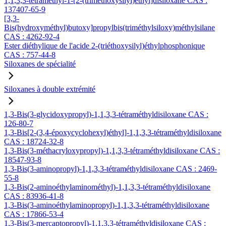
1,1,3,3-tétraméthyl-1-[2-(triméthoxysilyl)éthyl]disiloxane CAS :
137407-65-9
[3,3-
Bis(hydroxyméthyl)butoxy]propylbis(triméthylsiloxy)méthylsilane
CAS : 4262-92-4
Ester diéthylique de l'acide 2-(triéthoxysilyl)éthylphosphonique
CAS : 757-44-8
Siloxanes de spécialité
Siloxanes à double extrémité
1,3-Bis(3-glycidoxypropyl)-1,1,3,3-tétraméthyldisiloxane CAS :
126-80-7
1,3-Bis[2-(3,4-époxycyclohexyl)éthyl]-1,1,3,3-tétraméthyldisiloxane
CAS : 18724-32-8
1,3-Bis(3-méthacryloxypropyl)-1,1,3,3-tétraméthyldisiloxane CAS :
18547-93-8
1,3-Bis(3-aminopropyl)-1,1,3,3-tétraméthyldisiloxane CAS : 2469-
55-8
1,3-Bis(2-aminoéthylaminométhyl)-1,1,3,3-tétraméthyldisiloxane
CAS : 83936-41-8
1,3-Bis(3-aminoéthylaminopropyl)-1,1,3,3-tétraméthyldisiloxane
CAS : 17866-53-4
1,3-Bis(3-mercaptopropyl)-1,1,3,3-tétraméthyldisiloxane CAS :