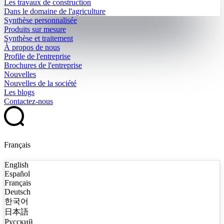
Les travaux de construction
Dans le domaine de l'agriculture
Synthèse personnalisée
Produits sur mesure
Synthèse et traitement
À propos de nous
Profile de l'entreprise
Brochures de l'entreprise
Nouvelles
Nouvelles de la société
Les blogs
Contactez-nous
Français
English
Español
Français
Deutsch
한국어
日本語
Русский