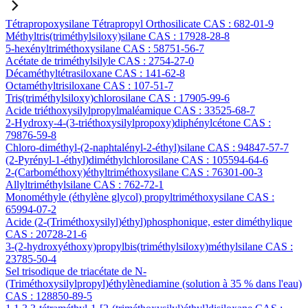
Tétrapropoxysilane Tétrapropyl Orthosilicate CAS : 682-01-9
Méthyltris(triméthylsiloxy)silane CAS : 17928-28-8
5-hexényltriméthoxysilane CAS : 58751-56-7
Acétate de triméthylsilyle CAS : 2754-27-0
Décaméthyltétrasiloxane CAS : 141-62-8
Octaméthyltrisiloxane CAS : 107-51-7
Tris(triméthylsiloxy)chlorosilane CAS : 17905-99-6
Acide triéthoxysilylpropylmaléamique CAS : 33525-68-7
2-Hydroxy-4-(3-triéthoxysilylpropoxy)diphénylcétone CAS :
79876-59-8
Chloro-diméthyl-(2-naphtalényl-2-éthyl)silane CAS : 94847-57-7
(2-Pyrényl-1-éthyl)diméthylchlorosilane CAS : 105594-64-6
2-(Carbométhoxy)éthyltriméthoxysilane CAS : 76301-00-3
Allyltriméthylsilane CAS : 762-72-1
Monométhyle (éthylène glycol) propyltriméthoxysilane CAS :
65994-07-2
Acide (2-(Triméthoxysilyl)éthyl)phosphonique, ester diméthylique
CAS : 20728-21-6
3-(2-hydroxyéthoxy)propylbis(triméthylsiloxy)méthylsilane CAS :
23785-50-4
Sel trisodique de triacétate de N-
(Triméthoxysilylpropyl)éthylènediamine (solution à 35 % dans l'eau)
CAS : 128850-89-5