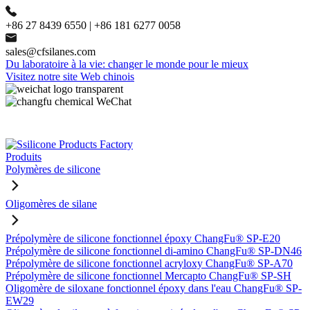
+86 27 8439 6550 | +86 181 6277 0058
sales@cfsilanes.com
Du laboratoire à la vie: changer le monde pour le mieux
Visitez notre site Web chinois
Produits
Polymères de silicone
Oligomères de silane
Prépolymère de silicone fonctionnel époxy ChangFu® SP-E20
Prépolymère de silicone fonctionnel di-amino ChangFu® SP-DN46
Prépolymère de silicone fonctionnel acryloxy ChangFu® SP-A70
Prépolymère de silicone fonctionnel Mercapto ChangFu® SP-SH
Oligomère de siloxane fonctionnel époxy dans l'eau ChangFu® SP-
EW29