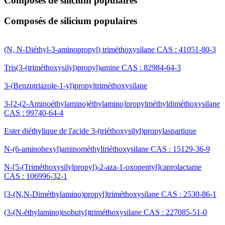
Composés de silicium populaires
Composés de silicium populaires
(N, N-Diéthyl-3-aminopropyl) triméthoxysilane CAS : 41051-80-3
Tris(3-(triméthoxysilyl)propyl)amine CAS : 82984-64-3
3-(Benzotriazole-1-yl)propyltriméthoxysilane
3-[2-(2-Aminoéthylamino)éthylamino]propylméthyldiméthoxysilane
CAS : 99740-64-4
Ester diéthylique de l'acide 3-(triéthoxysilyl)propylaspartique
N-(6-aminohexyl)aminométhyltriéthoxysilane CAS : 15129-36-9
N-[5-(Triméthoxysilylpropyl)-2-aza-1-oxopentyl]caprolactame
CAS : 106996-32-1
[3-(N,N-Diméthylamino)propyl]triméthoxysilane CAS : 2530-86-1
(3-(N-éthylamino)isobutyl)triméthoxysilane CAS : 227085-51-0