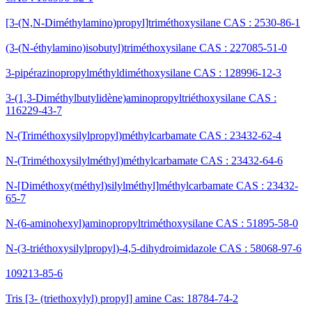
[3-(N,N-Diméthylamino)propyl]triméthoxysilane CAS : 2530-86-1
(3-(N-éthylamino)isobutyl)triméthoxysilane CAS : 227085-51-0
3-pipérazinopropylméthyldiméthoxysilane CAS : 128996-12-3
3-(1,3-Diméthylbutylidène)aminopropyltriéthoxysilane CAS :
116229-43-7
N-(Triméthoxysilylpropyl)méthylcarbamate CAS : 23432-62-4
N-(Triméthoxysilylméthyl)méthylcarbamate CAS : 23432-64-6
N-[Diméthoxy(méthyl)silylméthyl]méthylcarbamate CAS : 23432-
65-7
N-(6-aminohexyl)aminopropyltriméthoxysilane CAS : 51895-58-0
N-(3-triéthoxysilylpropyl)-4,5-dihydroimidazole CAS : 58068-97-6
109213-85-6
Tris [3- (triethoxylyl) propyl] amine Cas: 18784-74-2