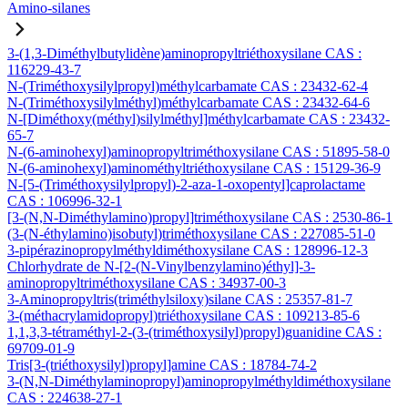
Amino-silanes
3-(1,3-Diméthylbutylidène)aminopropyltriéthoxysilane CAS :
116229-43-7
N-(Triméthoxysilylpropyl)méthylcarbamate CAS : 23432-62-4
N-(Triméthoxysilylméthyl)méthylcarbamate CAS : 23432-64-6
N-[Diméthoxy(méthyl)silylméthyl]méthylcarbamate CAS : 23432-
65-7
N-(6-aminohexyl)aminopropyltriméthoxysilane CAS : 51895-58-0
N-(6-aminohexyl)aminométhyltriéthoxysilane CAS : 15129-36-9
N-[5-(Triméthoxysilylpropyl)-2-aza-1-oxopentyl]caprolactame
CAS : 106996-32-1
[3-(N,N-Diméthylamino)propyl]triméthoxysilane CAS : 2530-86-1
(3-(N-éthylamino)isobutyl)triméthoxysilane CAS : 227085-51-0
3-pipérazinopropylméthyldiméthoxysilane CAS : 128996-12-3
Chlorhydrate de N-[2-(N-Vinylbenzylamino)éthyl]-3-
aminopropyltriméthoxysilane CAS : 34937-00-3
3-Aminopropyltris(triméthylsiloxy)silane CAS : 25357-81-7
3-(méthacrylamidopropyl)triéthoxysilane CAS : 109213-85-6
1,1,3,3-tétraméthyl-2-(3-(triméthoxysilyl)propyl)guanidine CAS :
69709-01-9
Tris[3-(triéthoxysilyl)propyl]amine CAS : 18784-74-2
3-(N,N-Diméthylaminopropyl)aminopropylméthyldiméthoxysilane
CAS : 224638-27-1