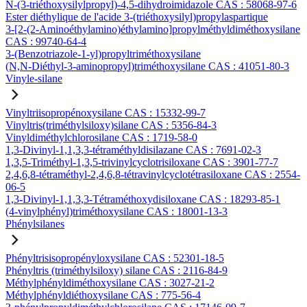
N-(3-triéthoxysilylpropyl)-4,5-dihydroimidazole CAS : 58068-97-6
Ester diéthylique de l'acide 3-(triéthoxysilyl)propylaspartique
3-[2-(2-Aminoéthylamino)éthylamino]propylméthyldiméthoxysilane
CAS : 99740-64-4
3-(Benzotriazole-1-yl)propyltriméthoxysilane
(N,N-Diéthyl-3-aminopropyl)triméthoxysilane CAS : 41051-80-3
Vinyle-silane
Vinyltriisopropénoxysilane CAS : 15332-99-7
Vinyltris(triméthylsiloxy)silane CAS : 5356-84-3
Vinyldiméthylchlorosilane CAS : 1719-58-0
1,3-Divinyl-1,1,3,3-tétraméthyldisilazane CAS : 7691-02-3
1,3,5-Triméthyl-1,3,5-trivinylcyclotrisiloxane CAS : 3901-77-7
2,4,6,8-tétraméthyl-2,4,6,8-tétravinylcyclotétrasiloxane CAS : 2554-
06-5
1,3-Divinyl-1,1,3,3-Tétraméthoxydisiloxane CAS : 18293-85-1
(4-vinylphényl)triméthoxysilane CAS : 18001-13-3
Phénylsilanes
Phényltrisisopropényloxysilane CAS : 52301-18-5
Phényltris (triméthylsiloxy) silane CAS : 2116-84-9
Méthylphényldiméthoxysilane CAS : 3027-21-2
Méthylphényldiéthoxysilane CAS : 775-56-4