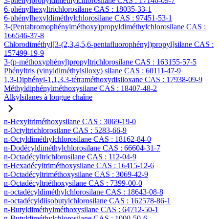
3-phénylpropyldiméthylchlorosilane CAS : 17146-09-7
6-phénylhexyltrichlorosilane CAS : 18035-33-1
6-phénylhexyldiméthylchlorosilane CAS : 97451-53-1
3-(Pentabromophénylméthoxy)propyldiméthylchlorosilane CAS :
166546-37-8
Chlorodiméthyl[3-(2,3,4,5,6-pentafluorophényl)propyl]silane CAS :
157499-19-9
3-(p-méthoxyphényl)propyltrichlorosilane CAS : 163155-57-5
Phényltris (vinyldiméthylsiloxy) silane CAS : 60111-47-9
1,3-Diphényl-1,1,3,3-tétraméthoxydisiloxane CAS : 17938-09-9
Méthyldiphénylméthoxysilane CAS : 18407-48-2
Alkylsilanes à longue chaîne
n-Hexyltriméthoxysilane CAS : 3069-19-0
n-Octyltrichlorosilane CAS : 5283-66-9
n-Octyldiméthylchlorosilane CAS : 18162-84-0
n-Dodécyldiméthylchlorosilane CAS : 66604-31-7
n-Octadécyltrichlorosilane CAS : 112-04-9
n-Hexadécyltriméthoxysilane CAS : 16415-12-6
n-Octadécyltriméthoxysilane CAS : 3069-42-9
n-Octadécyltriéthoxysilane CAS : 7399-00-0
n-octadécyldiméthylchlorosilane CAS : 18643-08-8
n-octadécyldiisobutylchlorosilane CAS : 162578-86-1
n-Butyldiméthylméthoxysilane CAS : 64712-50-1
n-Butyldiméthylchlorosilane CAS : 1000-50-6