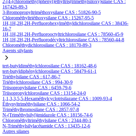
2-[4-(chlorométhyl)phényl]éthyltris(triméthylsiloxy)silane CAS :
167426-89-3
3-Bromopropyltriméthoxysilane CAS : 51826-90-5
Chlorométhyltriéthoxysilane CAS : 15267-95-5
1H,1H,2H,2H-Perfluorohexylméthyldichlorosilane CAS : 38436-
16-7
1H,1H,2H,2H-Perfluorooctyltrichlorosilane CAS : 78560-45-9
1H,1H,2H,2H-Perfluorodécyltrichlorosilane CAS : 78560-44-8
Chlorométhydichlorosilane CAS : 18170-89-3
Agents silylants
tert-butyldiméthylchlorosilane CAS : 18162-48-6
tert-butyldiphénylchlorosilane CAS : 58479-61-1
Triéthylsilane CAS : 617-86-7
Triéthylchlorosilane CAS : 994-30-9
Triisopropylsilane CAS : 6459-79-6
Triisopropylchlorosilane CAS : 13154-24-0
1,1,3,3,5,5-Hexaméthylcyclotrisilazane CAS : 1009-93-4
Éthynyltriméthylsilane CAS : 1066-54-2
Triméthylbromosilane CAS : 2857-97-8
N-(Triméthylsilyl)imidazole CAS : 18156-74-6
Chlorométhyltriméthylsilane CAS : 2344-80-1
N-Triméthylsilylacétamide CAS : 13435-12-6
Autres silanes