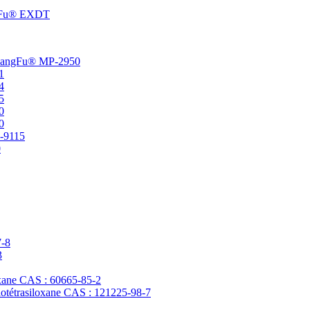
angFu® EXDT
t ChangFu® MP-2950
1
4
5
0
0
P-9115
0
7-8
3
loxane CAS : 60665-85-2
clotétrasiloxane CAS : 121225-98-7