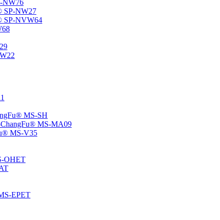
SP-NW76
Fu® SP-NW27
gFu® SP-NVW64
W68
P29
ENW22
11
ChangFu® MS-SH
ane -ChangFu® MS-MA09
ngFu® MS-V35
 MS-OHET
MAT
® MS-EPET