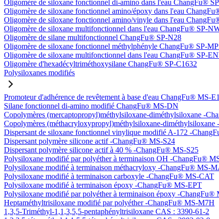
Oligomère de siloxane fonctionnel di-amino dans l'eau ChangFu® 
Oligomère de siloxane fonctionnel amino/époxy dans l'eau Chang
Oligomère de siloxane fonctionnel amino/vinyle dans l'eau Chan
Oligomère de siloxane multifonctionnel dans l'eau ChangFu® SP-N
Oligomère de silane multifonctionnel ChangFu® SP-N28
Oligomère de siloxane fonctionnel méthylphényle ChangFu® SP-M
Oligomère de siloxane multifonctionnel dans l'eau ChangFu® SP-
Oligomère d'hexadécyltriméthoxysilane ChangFu® SP-C1632
Polysiloxanes modifiés
Promoteur d'adhérence de revêtement à base d'eau ChangFu® MS-E
Silane fonctionnel di-amino modifié ChangFu® MS-DN
Copolymères (mercaptopropyl)méthylsiloxane-diméthylsiloxane -
Copolymères (méthacryloxypropyl)méthylsiloxane-diméthylsilox
Dispersant de siloxane fonctionnel vinylique modifié A-172 -Cha
Dispersant polymère silicone actif -ChangFu® MS-S24
Dispersant polymère silicone actif à 40 % -ChangFu® MS-S25
Polysiloxane modifié par polyéther à terminaison OH -ChangFu®
Polysiloxane modifié à terminaison méthacryloxy -ChangFu® MS-
Polysiloxane modifié à terminaison carboxyle -ChangFu® MS-CAT
Polysiloxane modifié à terminaison époxy -ChangFu® MS-EPT
Polysiloxane modifié par polyéther à terminaison époxy -ChangFu
Heptaméthyltrisiloxane modifié par polyéther -ChangFu® MS-M7H
1,3,5-Triméthyl-1,1,3,5,5-pentaphényltrisiloxane CAS : 3390-61-2