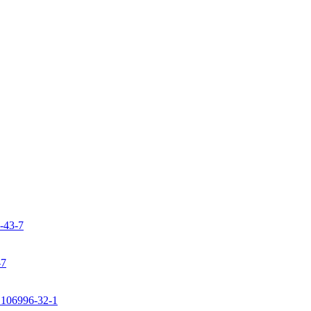
9-43-7
-7
: 106996-32-1