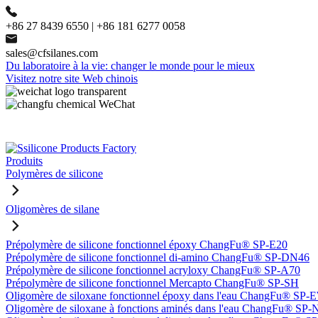
+86 27 8439 6550 | +86 181 6277 0058
sales@cfsilanes.com
Du laboratoire à la vie: changer le monde pour le mieux
Visitez notre site Web chinois
Produits
Polymères de silicone
Oligomères de silane
Prépolymère de silicone fonctionnel époxy ChangFu® SP-E20
Prépolymère de silicone fonctionnel di-amino ChangFu® SP-DN46
Prépolymère de silicone fonctionnel acryloxy ChangFu® SP-A70
Prépolymère de silicone fonctionnel Mercapto ChangFu® SP-SH
Oligomère de siloxane fonctionnel époxy dans l'eau ChangFu® SP
Oligomère de siloxane à fonctions aminés dans l'eau ChangFu® SP