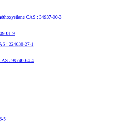
méthoxysilane CAS : 34937-00-3
709-01-9
AS : 224638-27-1
 CAS : 99740-64-4
6-5