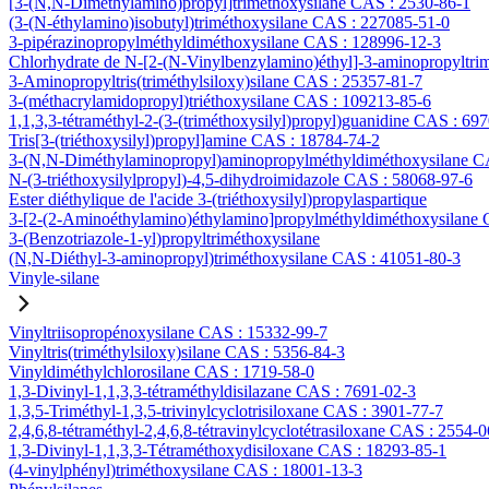
[3-(N,N-Diméthylamino)propyl]triméthoxysilane CAS : 2530-86-1
(3-(N-éthylamino)isobutyl)triméthoxysilane CAS : 227085-51-0
3-pipérazinopropylméthyldiméthoxysilane CAS : 128996-12-3
Chlorhydrate de N-[2-(N-Vinylbenzylamino)éthyl]-3-aminopropyltri
3-Aminopropyltris(triméthylsiloxy)silane CAS : 25357-81-7
3-(méthacrylamidopropyl)triéthoxysilane CAS : 109213-85-6
1,1,3,3-tétraméthyl-2-(3-(triméthoxysilyl)propyl)guanidine CAS : 69
Tris[3-(triéthoxysilyl)propyl]amine CAS : 18784-74-2
3-(N,N-Diméthylaminopropyl)aminopropylméthyldiméthoxysilane C
N-(3-triéthoxysilylpropyl)-4,5-dihydroimidazole CAS : 58068-97-6
Ester diéthylique de l'acide 3-(triéthoxysilyl)propylaspartique
3-[2-(2-Aminoéthylamino)éthylamino]propylméthyldiméthoxysilane
3-(Benzotriazole-1-yl)propyltriméthoxysilane
(N,N-Diéthyl-3-aminopropyl)triméthoxysilane CAS : 41051-80-3
Vinyle-silane
Vinyltriisopropénoxysilane CAS : 15332-99-7
Vinyltris(triméthylsiloxy)silane CAS : 5356-84-3
Vinyldiméthylchlorosilane CAS : 1719-58-0
1,3-Divinyl-1,1,3,3-tétraméthyldisilazane CAS : 7691-02-3
1,3,5-Triméthyl-1,3,5-trivinylcyclotrisiloxane CAS : 3901-77-7
2,4,6,8-tétraméthyl-2,4,6,8-tétravinylcyclotétrasiloxane CAS : 2554-0
1,3-Divinyl-1,1,3,3-Tétraméthoxydisiloxane CAS : 18293-85-1
(4-vinylphényl)triméthoxysilane CAS : 18001-13-3