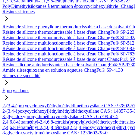
1,3,3,5-tétraméthyl-1,1,5,5-tétraphényltrisiloxane CAS : 3982-82-9
PolyDiméthylsiloxanes à terminaison époxycyclohexyléthyle -Ch
Résines silicones
Résine de silicone phénylique thermodurcissable à base de solvan
Résine de silicone thermodurcissable à base d'eau ChangFu® SP-223
Résine de silicone thermodurcissable à base d'eau ChangFu® SP-292
Résine de silicone multifonctionnelle à base d'eau ChangFu® SP-512
Résine de silicone multifonctionnelle à base d'eau ChangFu® SP-683
Résine de silicone multifonctionnelle à base d'eau ChangFu® SP-763
Résine de silicone thermodurcissable à base de solvant ChangFu® S
Résine silicone autodurcissante à base de solvant ChangFu® SP-973
Amide silsesquioxane en solution aqueuse ChangFu® SP-4130
Silanes de spécialité
Époxy-silanes
2-(3,4-époxycyclohexyl)éthylméthyldiméthoxysilane CAS : 97802-5
2-(3,4-époxycyclohexyl)éthylméthyldiéthoxysilane CAS : 14857-35-
3-glycidoxypropyldiméthoxyméthylsilane CAS : 65799-47-5
2,4,6,8-tétraméthyl-2,4,6,8-tétrakis(propylglycidyléther)cyclotétrasi
2,4,6,8-tétraméthyl-2,4,6,8-tétrakis[2-(3,4-époxycyclohexyl)éthyl]cy
8-glycidoxyoctyltriméthoxysilane CAS : 1239602-38-0