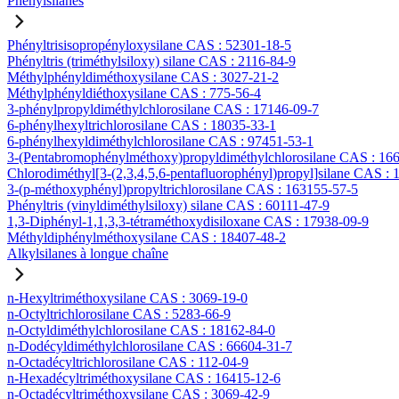
Phénylsilanes
Phényltrisisopropényloxysilane CAS : 52301-18-5
Phényltris (triméthylsiloxy) silane CAS : 2116-84-9
Méthylphényldiméthoxysilane CAS : 3027-21-2
Méthylphényldiéthoxysilane CAS : 775-56-4
3-phénylpropyldiméthylchlorosilane CAS : 17146-09-7
6-phénylhexyltrichlorosilane CAS : 18035-33-1
6-phénylhexyldiméthylchlorosilane CAS : 97451-53-1
3-(Pentabromophénylméthoxy)propyldiméthylchlorosilane CAS : 16
Chlorodiméthyl[3-(2,3,4,5,6-pentafluorophényl)propyl]silane CAS :
3-(p-méthoxyphényl)propyltrichlorosilane CAS : 163155-57-5
Phényltris (vinyldiméthylsiloxy) silane CAS : 60111-47-9
1,3-Diphényl-1,1,3,3-tétraméthoxydisiloxane CAS : 17938-09-9
Méthyldiphénylméthoxysilane CAS : 18407-48-2
Alkylsilanes à longue chaîne
n-Hexyltriméthoxysilane CAS : 3069-19-0
n-Octyltrichlorosilane CAS : 5283-66-9
n-Octyldiméthylchlorosilane CAS : 18162-84-0
n-Dodécyldiméthylchlorosilane CAS : 66604-31-7
n-Octadécyltrichlorosilane CAS : 112-04-9
n-Hexadécyltriméthoxysilane CAS : 16415-12-6
n-Octadécyltriméthoxysilane CAS : 3069-42-9