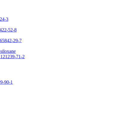
-24-3
7422-52-8
 65842-29-7
asiloxane
: 121239-71-2
09-90-1