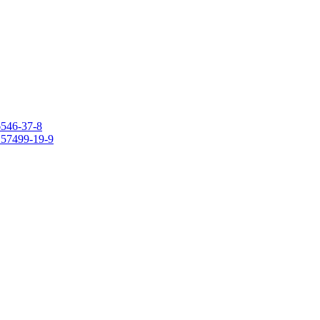
6546-37-8
 157499-19-9