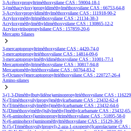
3-Acétoxypropyltriméthoxysilane CAS : 59004-18-1
3-(méthacryloxy)propyldiméthylméthoxysilane CAS : 66753-64-8
3-Acryloxypropyldiméthylméthoxysilane CAS : 111918-90-2
Acryloxyméthyltriméthoxysilane CAS : 21134-38-3
Acryloxyméthylméthyldiméthoxysilane CAS : 130865-12-2
Acryloxytriisopropylsilane CAS : 157859-20-6
Mercapto Silanes
3-mercaptopropyltriméthoxysilane CAS : 4420-74-0
3-mercaptopropyltriéthoxysilane CAS : 14814-09-6
3-mercaptopropylméthyldiméthoxysilane CAS : 31001-77-1
Mercaptométhyltriméthoxysilane CAS : 30817-94-8
Mercaptométhyltriéthoxysilane CAS : 60764-83-2
S-(Octanoyl)mercaptopropyltriéthoxysilane CAS : 220727-26-4
Amino-silanes
3-(1,3-Diméthylbutylidène)aminopropyltriéthoxysilane CAS : 11622
N-(Triméthoxysilylpropyl)méthylcarbamate CAS : 23432-62-4
N-(Triméthoxysilylméthyl)méthylcarbamate CAS : 23432-64-6
N-[Diméthoxy(méthyl)silylméthyl]méthylcarbamate CAS : 23432-65
N-(6-aminohexyl)aminopropyltriméthoxysilane CAS : 51895-58-0
N-(6-aminohexyl)aminométhyltriéthoxysilane CAS : 15129-36-9
N-[5-(Triméthoxysilylpropyl)-2-aza-1-oxopentyl]caprolactame CAS 