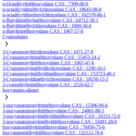
n-Octadécyltriéthoxysilane CAS : 7399-00-0
n-octadécyldiméthylchlorosilane CAS : 18643-08-8
n-octadécyldiisobutylchlorosilane CAS : 162578-86-1
n-Butyldiméthylméthoxysilane CAS : 64712-50-1
n-Butyldiméthylchlorosilane CAS : 1000-50-6
n-Butyltriméthoxysilane CAS : 1067-57-8
Cyanosilanes
3-Cyanopropyltrichlorosilane CAS : 1071-27-8
3-Cyanopropyltriméthoxysilane CAS : 55453-24-2
3-Cyanopropyltriéthoxysilane CAS : 1067-47-6
3-Cyanopropylméthyldichlorosilane CAS : 1190-16-5
3-Cyanopropylméthyldiméthoxysilane CAS : 153723-40-1
3-Cyanopropyldiméthylchlorosilane CAS : 18156-15-5
2-cyanoéthyltriméthoxysilane CAS : 2526-62-7
Isocyanates-silanes
3-isocyanatopropyltriméthoxysilane CAS : 15396-00-6
3-isocyanatopropyltriéthoxysilane CAS : 24801-88-5
3-isocyanatopropylméthyldiméthoxysilane CAS : 26115-72-0
3-isocyanatopropylméthyldiéthoxysilane CAS : 33491-28-0
Isocyanatométhyltriméthoxysilane CAS : 78450-75-6
Isocyanatométhyltriéthoxysilane CAS : 132112-76-6