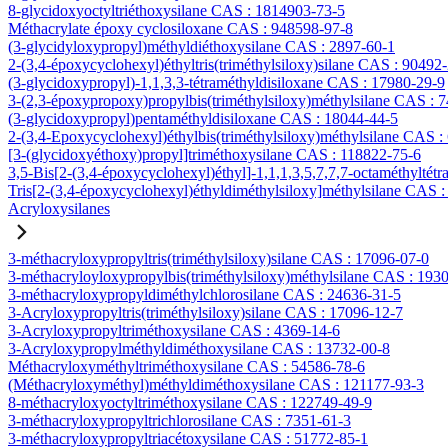
8-glycidoxyoctyltriéthoxysilane CAS : 1814903-73-5
Méthacrylate époxy cyclosiloxane CAS : 948598-97-8
(3-glycidyloxypropyl)méthyldiéthoxysilane CAS : 2897-60-1
2-(3,4-époxycyclohexyl)éthyltris(triméthylsiloxy)silane CAS : 90492
(3-glycidoxypropyl)-1,1,3,3-tétraméthyldisiloxane CAS : 17980-29-9
3-(2,3-époxypropoxy)propylbis(triméthylsiloxy)méthylsilane CAS : 
(3-glycidoxypropyl)pentaméthyldisiloxane CAS : 18044-44-5
2-(3,4-Epoxycyclohexyl)éthylbis(triméthylsiloxy)méthylsilane CAS :
[3-(glycidoxyéthoxy)propyl]triméthoxysilane CAS : 118822-75-6
3,5-Bis[2-(3,4-époxycyclohexyl)éthyl]-1,1,1,3,5,7,7,7-octaméthyltétr
Tris[2-(3,4-époxycyclohexyl)éthyldiméthylsiloxy]méthylsilane CAS 
Acryloxysilanes
3-méthacryloxypropyltris(triméthylsiloxy)silane CAS : 17096-07-0
3-méthacryloyloxypropylbis(triméthylsiloxy)méthylsilane CAS : 193
3-méthacryloxypropyldiméthylchlorosilane CAS : 24636-31-5
3-Acryloxypropyltris(triméthylsiloxy)silane CAS : 17096-12-7
3-Acryloxypropyltriméthoxysilane CAS : 4369-14-6
3-Acryloxypropylméthyldiméthoxysilane CAS : 13732-00-8
Méthacryloxyméthyltriméthoxysilane CAS : 54586-78-6
(Méthacryloxyméthyl)méthyldiméthoxysilane CAS : 121177-93-3
8-méthacryloxyoctyltriméthoxysilane CAS : 122749-49-9
3-méthacryloxypropyltrichlorosilane CAS : 7351-61-3
3-méthacryloxypropyltriacétoxysilane CAS : 51772-85-1