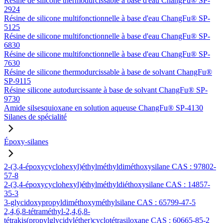
Résine de silicone thermodurcissable à base d'eau ChangFu® SP-
2924
Résine de silicone multifonctionnelle à base d'eau ChangFu® SP-
5125
Résine de silicone multifonctionnelle à base d'eau ChangFu® SP-
6830
Résine de silicone multifonctionnelle à base d'eau ChangFu® SP-
7630
Résine de silicone thermodurcissable à base de solvant ChangFu®
SP-9115
Résine silicone autodurcissante à base de solvant ChangFu® SP-
9730
Amide silsesquioxane en solution aqueuse ChangFu® SP-4130
Silanes de spécialité
Époxy-silanes
2-(3,4-époxycyclohexyl)éthylméthyldiméthoxysilane CAS : 97802-
57-8
2-(3,4-époxycyclohexyl)éthylméthyldiéthoxysilane CAS : 14857-
35-3
3-glycidoxypropyldiméthoxyméthylsilane CAS : 65799-47-5
2,4,6,8-tétraméthyl-2,4,6,8-
tétrakis(propylglycidyléther)cyclotétrasiloxane CAS : 60665-85-2