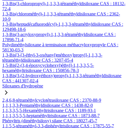
1,3-Bis(3-chloropropyl)-1,1,3,3-tétraméthyldisiloxane CAS : 18132-
72-4
1,3-Bis(chlorométhyl)-1,1,3,3-tétraméthyldisiloxane CAS : 2362-
10-9
1,3-Bis(heptadécafluorodécyl)-1,1,3,3-tétraméthyldisiloxane CAS :
129498-18-6
1,3-Bis(3-acryloxypropyl)-1,1,3,3-tétraméthyldisiloxane CAS :
17898-71-4
Polydiméthylsiloxane à terminaison méthacryloxypropyle CAS :
58130-03-3
1,3-Bis[3-[3-éthyl-3-oxétanyl)méthoxy]propyl]-1,1,3,3-
tétraméthyldisiloxane CAS : 3207-05-4
1,5-Bis[2-(3,4-époxycyclohexyl)éthyl]-1,1,3,3,5,5-
hexaméthyltrisiloxane CAS : 150856-78-3
1,3-Bis(3-(2-hydroxyéthoxy)propyl)-1,1,3,3-tétraméthyldisiloxane
CAS : 441307-02-4
Siloxanes d'hydrogène
2,4,6,8-tétraméthylcyclotétrasiloxane CAS : 2370-88-9
1,1,1,3,3-Pentaméthyldisiloxane CAS : 1438-82-0
1,1,3,3,5,5-Hexaméthyltrisiloxane CAS : 1189-93-1
1,1,1,3,5,5,5-heptaméthyltrisiloxane CAS : 1873-88-7
Phényltris (diméthylsiloxy) silane CAS : 18027-45-7
1,1,5,5-tétraméthyl-3,3-diphényltrisiloxane CAS : 17875-55-7