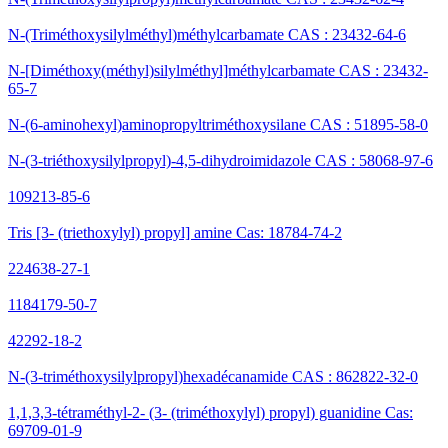
N-(Triméthoxysilylméthyl)méthylcarbamate CAS : 23432-64-6
N-[Diméthoxy(méthyl)silylméthyl]méthylcarbamate CAS : 23432-
65-7
N-(6-aminohexyl)aminopropyltriméthoxysilane CAS : 51895-58-0
N-(3-triéthoxysilylpropyl)-4,5-dihydroimidazole CAS : 58068-97-6
109213-85-6
Tris [3- (triethoxylyl) propyl] amine Cas: 18784-74-2
224638-27-1
1184179-50-7
42292-18-2
N-(3-triméthoxysilylpropyl)hexadécanamide CAS : 862822-32-0
1,1,3,3-tétraméthyl-2- (3- (triméthoxylyl) propyl) guanidine Cas:
69709-01-9