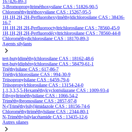
167426-89-3
3-Bromopropyltriméthoxysilane CAS : 51826-90-5
Chlorométhyltriéthoxysilane CAS : 15267-95-5
1H,1H,2H,2H-Perfluorohexylméthyldichlorosilane CAS : 38436-
16-7
1H,1H,2H,2H-Perfluorooctyltrichlorosilane CAS : 78560-45-9
1H,1H,2H,2H-Perfluorodécyltrichlorosilane CAS : 78560-44-8
Chlorométhydichlorosilane CAS : 18170-89-3
Agents silylants
tert-butyldiméthylchlorosilane CAS : 18162-48-6
tert-butyldiphénylchlorosilane CAS : 58479-61-1
Triéthylsilane CAS : 617-86-7
Triéthylchlorosilane CAS : 994-30-9
Triisopropylsilane CAS : 6459-79-6
Triisopropylchlorosilane CAS : 13154-24-0
1,1,3,3,5,5-Hexaméthylcyclotrisilazane CAS : 1009-93-4
Éthynyltriméthylsilane CAS : 1066-54-2
Triméthylbromosilane CAS : 2857-97-8
N-(Triméthylsilyl)imidazole CAS : 18156-74-6
Chlorométhyltriméthylsilane CAS : 2344-80-1
N-Triméthylsilylacétamide CAS : 13435-12-6
Autres silanes