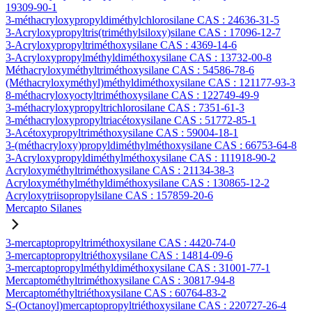
19309-90-1
3-méthacryloxypropyldiméthylchlorosilane CAS : 24636-31-5
3-Acryloxypropyltris(triméthylsiloxy)silane CAS : 17096-12-7
3-Acryloxypropyltriméthoxysilane CAS : 4369-14-6
3-Acryloxypropylméthyldiméthoxysilane CAS : 13732-00-8
Méthacryloxyméthyltriméthoxysilane CAS : 54586-78-6
(Méthacryloxyméthyl)méthyldiméthoxysilane CAS : 121177-93-3
8-méthacryloxyoctyltriméthoxysilane CAS : 122749-49-9
3-méthacryloxypropyltrichlorosilane CAS : 7351-61-3
3-méthacryloxypropyltriacétoxysilane CAS : 51772-85-1
3-Acétoxypropyltriméthoxysilane CAS : 59004-18-1
3-(méthacryloxy)propyldiméthylméthoxysilane CAS : 66753-64-8
3-Acryloxypropyldiméthylméthoxysilane CAS : 111918-90-2
Acryloxyméthyltriméthoxysilane CAS : 21134-38-3
Acryloxyméthylméthyldiméthoxysilane CAS : 130865-12-2
Acryloxytriisopropylsilane CAS : 157859-20-6
Mercapto Silanes
3-mercaptopropyltriméthoxysilane CAS : 4420-74-0
3-mercaptopropyltriéthoxysilane CAS : 14814-09-6
3-mercaptopropylméthyldiméthoxysilane CAS : 31001-77-1
Mercaptométhyltriméthoxysilane CAS : 30817-94-8
Mercaptométhyltriéthoxysilane CAS : 60764-83-2
S-(Octanoyl)mercaptopropyltriéthoxysilane CAS : 220727-26-4