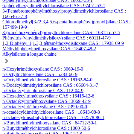
6-phénylhexyltrichlorosilane CAS : 18035-33-1
6-phénylhexyldiméthylchlorosilane CAS : 97451-53-1
3-(Pentabromophénylméthoxy)propyldiméthylchlorosilane CAS :
166546-37-8
Chlorodiméthyl[3-(2,3,4,5,6-pentafluorophényl)propyl]silane CAS :
157499-19-9
3-(p-méthoxyphényl)propyltrichlorosilane CAS : 163155-57-5
Phényltris (vinyldiméthylsiloxy) silane CAS : 60111-47-9
1,3-Diphényl-1,1,3,3-tétraméthoxydisiloxane CAS : 17938-09-9
Méthyldiphénylméthoxysilane CAS : 18407-48-2
Alkylsilanes à longue chaîne
n-Hexyltriméthoxysilane CAS : 3069-19-0
n-Octyltrichlorosilane CAS : 5283-66-9
n-Octyldiméthylchlorosilane CAS : 18162-84-0
n-Dodécyldiméthylchlorosilane CAS : 66604-31-7
n-Octadécyltrichlorosilane CAS : 112-04-9
n-Hexadécyltriméthoxysilane CAS : 16415-12-6
n-Octadécyltriméthoxysilane CAS : 3069-42-9
n-Octadécyltriéthoxysilane CAS : 7399-00-0
n-octadécyldiméthylchlorosilane CAS : 18643-08-8
n-octadécyldiisobutylchlorosilane CAS : 162578-86-1
n-Butyldiméthylméthoxysilane CAS : 64712-50-1
n-Butyldiméthylchlorosilane CAS : 1000-50-6
n-Butyltriméthoxysilane CAS : 1067-57-8