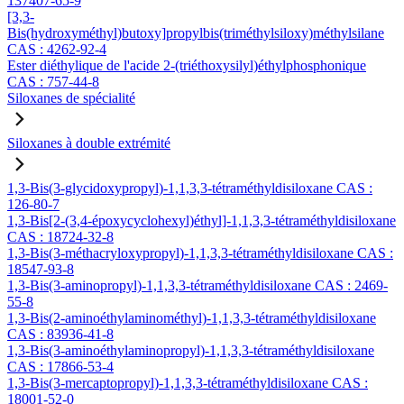
137407-65-9
[3,3-
Bis(hydroxyméthyl)butoxy]propylbis(triméthylsiloxy)méthylsilane
CAS : 4262-92-4
Ester diéthylique de l'acide 2-(triéthoxysilyl)éthylphosphonique
CAS : 757-44-8
Siloxanes de spécialité
Siloxanes à double extrémité
1,3-Bis(3-glycidoxypropyl)-1,1,3,3-tétraméthyldisiloxane CAS :
126-80-7
1,3-Bis[2-(3,4-époxycyclohexyl)éthyl]-1,1,3,3-tétraméthyldisiloxane
CAS : 18724-32-8
1,3-Bis(3-méthacryloxypropyl)-1,1,3,3-tétraméthyldisiloxane CAS :
18547-93-8
1,3-Bis(3-aminopropyl)-1,1,3,3-tétraméthyldisiloxane CAS : 2469-
55-8
1,3-Bis(2-aminoéthylaminométhyl)-1,1,3,3-tétraméthyldisiloxane
CAS : 83936-41-8
1,3-Bis(3-aminoéthylaminopropyl)-1,1,3,3-tétraméthyldisiloxane
CAS : 17866-53-4
1,3-Bis(3-mercaptopropyl)-1,1,3,3-tétraméthyldisiloxane CAS :
18001-52-0