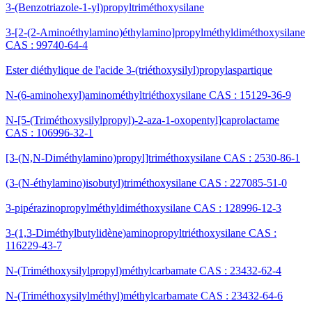
3-(Benzotriazole-1-yl)propyltriméthoxysilane
3-[2-(2-Aminoéthylamino)éthylamino]propylméthyldiméthoxysilane
CAS : 99740-64-4
Ester diéthylique de l'acide 3-(triéthoxysilyl)propylaspartique
N-(6-aminohexyl)aminométhyltriéthoxysilane CAS : 15129-36-9
N-[5-(Triméthoxysilylpropyl)-2-aza-1-oxopentyl]caprolactame
CAS : 106996-32-1
[3-(N,N-Diméthylamino)propyl]triméthoxysilane CAS : 2530-86-1
(3-(N-éthylamino)isobutyl)triméthoxysilane CAS : 227085-51-0
3-pipérazinopropylméthyldiméthoxysilane CAS : 128996-12-3
3-(1,3-Diméthylbutylidène)aminopropyltriéthoxysilane CAS :
116229-43-7
N-(Triméthoxysilylpropyl)méthylcarbamate CAS : 23432-62-4
N-(Triméthoxysilylméthyl)méthylcarbamate CAS : 23432-64-6