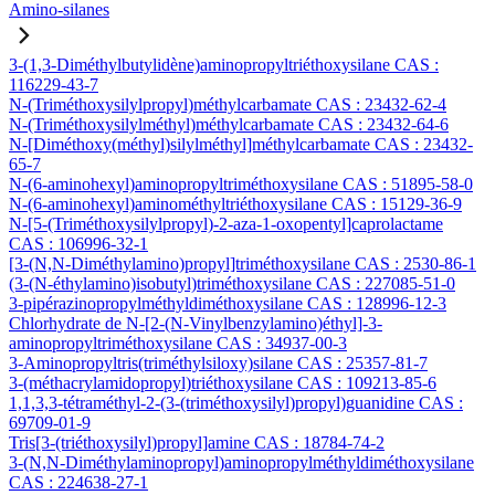
Amino-silanes
3-(1,3-Diméthylbutylidène)aminopropyltriéthoxysilane CAS :
116229-43-7
N-(Triméthoxysilylpropyl)méthylcarbamate CAS : 23432-62-4
N-(Triméthoxysilylméthyl)méthylcarbamate CAS : 23432-64-6
N-[Diméthoxy(méthyl)silylméthyl]méthylcarbamate CAS : 23432-
65-7
N-(6-aminohexyl)aminopropyltriméthoxysilane CAS : 51895-58-0
N-(6-aminohexyl)aminométhyltriéthoxysilane CAS : 15129-36-9
N-[5-(Triméthoxysilylpropyl)-2-aza-1-oxopentyl]caprolactame
CAS : 106996-32-1
[3-(N,N-Diméthylamino)propyl]triméthoxysilane CAS : 2530-86-1
(3-(N-éthylamino)isobutyl)triméthoxysilane CAS : 227085-51-0
3-pipérazinopropylméthyldiméthoxysilane CAS : 128996-12-3
Chlorhydrate de N-[2-(N-Vinylbenzylamino)éthyl]-3-
aminopropyltriméthoxysilane CAS : 34937-00-3
3-Aminopropyltris(triméthylsiloxy)silane CAS : 25357-81-7
3-(méthacrylamidopropyl)triéthoxysilane CAS : 109213-85-6
1,1,3,3-tétraméthyl-2-(3-(triméthoxysilyl)propyl)guanidine CAS :
69709-01-9
Tris[3-(triéthoxysilyl)propyl]amine CAS : 18784-74-2
3-(N,N-Diméthylaminopropyl)aminopropylméthyldiméthoxysilane
CAS : 224638-27-1