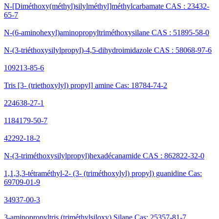
N-[Diméthoxy(méthyl)silylméthyl]méthylcarbamate CAS : 23432-
65-7
N-(6-aminohexyl)aminopropyltriméthoxysilane CAS : 51895-58-0
N-(3-triéthoxysilylpropyl)-4,5-dihydroimidazole CAS : 58068-97-6
109213-85-6
Tris [3- (triethoxylyl) propyl] amine Cas: 18784-74-2
224638-27-1
1184179-50-7
42292-18-2
N-(3-triméthoxysilylpropyl)hexadécanamide CAS : 862822-32-0
1,1,3,3-tétraméthyl-2- (3- (triméthoxylyl) propyl) guanidine Cas:
69709-01-9
34937-00-3
3-aminopropyltris (triméthylsiloxy) Silane Cas: 25357-81-7