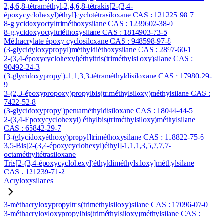
2,4,6,8-tétraméthyl-2,4,6,8-tétrakis[2-(3,4-
époxycyclohexyl)éthyl]cyclotétrasiloxane CAS : 121225-98-7
8-glycidoxyoctyltriméthoxysilane CAS : 1239602-38-0
8-glycidoxyoctyltriéthoxysilane CAS : 1814903-73-5
Méthacrylate époxy cyclosiloxane CAS : 948598-97-8
(3-glycidyloxypropyl)méthyldiéthoxysilane CAS : 2897-60-1
2-(3,4-époxycyclohexyl)éthyltris(triméthylsiloxy)silane CAS :
90492-24-3
(3-glycidoxypropyl)-1,1,3,3-tétraméthyldisiloxane CAS : 17980-29-
9
3-(2,3-époxypropoxy)propylbis(triméthylsiloxy)méthylsilane CAS :
7422-52-8
(3-glycidoxypropyl)pentaméthyldisiloxane CAS : 18044-44-5
2-(3,4-Epoxycyclohexyl) éthylbis(triméthylsiloxy)méthylsilane
CAS : 65842-29-7
[3-(glycidoxyéthoxy)propyl]triméthoxysilane CAS : 118822-75-6
3,5-Bis[2-(3,4-époxycyclohexyl)éthyl]-1,1,1,3,5,7,7,7-
octaméthyltétrasiloxane
Tris[2-(3,4-époxycyclohexyl)éthyldiméthylsiloxy]méthylsilane
CAS : 121239-71-2
Acryloxysilanes
3-méthacryloxypropyltris(triméthylsiloxy)silane CAS : 17096-07-0
3-méthacryloyloxypropylbis(triméthylsiloxy)méthylsilane CAS :