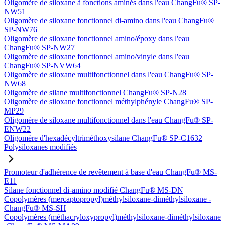
Oligomère de siloxane à fonctions aminés dans l'eau ChangFu® SP-
NW51
Oligomère de siloxane fonctionnel di-amino dans l'eau ChangFu®
SP-NW76
Oligomère de siloxane fonctionnel amino/époxy dans l'eau
ChangFu® SP-NW27
Oligomère de siloxane fonctionnel amino/vinyle dans l'eau
ChangFu® SP-NVW64
Oligomère de siloxane multifonctionnel dans l'eau ChangFu® SP-
NW68
Oligomère de silane multifonctionnel ChangFu® SP-N28
Oligomère de siloxane fonctionnel méthylphényle ChangFu® SP-
MP29
Oligomère de siloxane multifonctionnel dans l'eau ChangFu® SP-
ENW22
Oligomère d'hexadécyltriméthoxysilane ChangFu® SP-C1632
Polysiloxanes modifiés
Promoteur d'adhérence de revêtement à base d'eau ChangFu® MS-
E11
Silane fonctionnel di-amino modifié ChangFu® MS-DN
Copolymères (mercaptopropyl)méthylsiloxane-diméthylsiloxane -
ChangFu® MS-SH
Copolymères (méthacryloxypropyl)méthylsiloxane-diméthylsiloxane