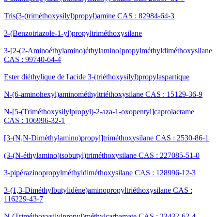
Tris(3-(triméthoxysilyl)propyl)amine CAS : 82984-64-3
3-(Benzotriazole-1-yl)propyltriméthoxysilane
3-[2-(2-Aminoéthylamino)éthylamino]propylméthyldiméthoxysilane
CAS : 99740-64-4
Ester diéthylique de l'acide 3-(triéthoxysilyl)propylaspartique
N-(6-aminohexyl)aminométhyltriéthoxysilane CAS : 15129-36-9
N-[5-(Triméthoxysilylpropyl)-2-aza-1-oxopentyl]caprolactame
CAS : 106996-32-1
[3-(N,N-Diméthylamino)propyl]triméthoxysilane CAS : 2530-86-1
(3-(N-éthylamino)isobutyl)triméthoxysilane CAS : 227085-51-0
3-pipérazinopropylméthyldiméthoxysilane CAS : 128996-12-3
3-(1,3-Diméthylbutylidène)aminopropyltriéthoxysilane CAS :
116229-43-7
N-(Triméthoxysilylpropyl)méthylcarbamate CAS : 23432-62-4