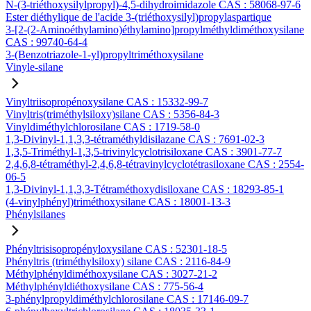
N-(3-triéthoxysilylpropyl)-4,5-dihydroimidazole CAS : 58068-97-6
Ester diéthylique de l'acide 3-(triéthoxysilyl)propylaspartique
3-[2-(2-Aminoéthylamino)éthylamino]propylméthyldiméthoxysilane
CAS : 99740-64-4
3-(Benzotriazole-1-yl)propyltriméthoxysilane
Vinyle-silane
Vinyltriisopropénoxysilane CAS : 15332-99-7
Vinyltris(triméthylsiloxy)silane CAS : 5356-84-3
Vinyldiméthylchlorosilane CAS : 1719-58-0
1,3-Divinyl-1,1,3,3-tétraméthyldisilazane CAS : 7691-02-3
1,3,5-Triméthyl-1,3,5-trivinylcyclotrisiloxane CAS : 3901-77-7
2,4,6,8-tétraméthyl-2,4,6,8-tétravinylcyclotétrasiloxane CAS : 2554-
06-5
1,3-Divinyl-1,1,3,3-Tétraméthoxydisiloxane CAS : 18293-85-1
(4-vinylphényl)triméthoxysilane CAS : 18001-13-3
Phénylsilanes
Phényltrisisopropényloxysilane CAS : 52301-18-5
Phényltris (triméthylsiloxy) silane CAS : 2116-84-9
Méthylphényldiméthoxysilane CAS : 3027-21-2
Méthylphényldiéthoxysilane CAS : 775-56-4
3-phénylpropyldiméthylchlorosilane CAS : 17146-09-7