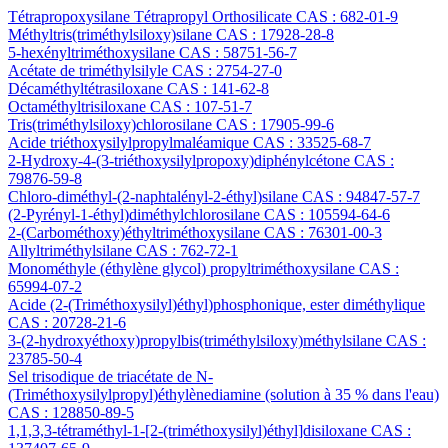
Tétrapropoxysilane Tétrapropyl Orthosilicate CAS : 682-01-9
Méthyltris(triméthylsiloxy)silane CAS : 17928-28-8
5-hexényltriméthoxysilane CAS : 58751-56-7
Acétate de triméthylsilyle CAS : 2754-27-0
Décaméthyltétrasiloxane CAS : 141-62-8
Octaméthyltrisiloxane CAS : 107-51-7
Tris(triméthylsiloxy)chlorosilane CAS : 17905-99-6
Acide triéthoxysilylpropylmaléamique CAS : 33525-68-7
2-Hydroxy-4-(3-triéthoxysilylpropoxy)diphénylcétone CAS :
79876-59-8
Chloro-diméthyl-(2-naphtalényl-2-éthyl)silane CAS : 94847-57-7
(2-Pyrényl-1-éthyl)diméthylchlorosilane CAS : 105594-64-6
2-(Carbométhoxy)éthyltriméthoxysilane CAS : 76301-00-3
Allyltriméthylsilane CAS : 762-72-1
Monométhyle (éthylène glycol) propyltriméthoxysilane CAS :
65994-07-2
Acide (2-(Triméthoxysilyl)éthyl)phosphonique, ester diméthylique
CAS : 20728-21-6
3-(2-hydroxyéthoxy)propylbis(triméthylsiloxy)méthylsilane CAS :
23785-50-4
Sel trisodique de triacétate de N-
(Triméthoxysilylpropyl)éthylènediamine (solution à 35 % dans l'eau)
CAS : 128850-89-5
1,1,3,3-tétraméthyl-1-[2-(triméthoxysilyl)éthyl]disiloxane CAS :