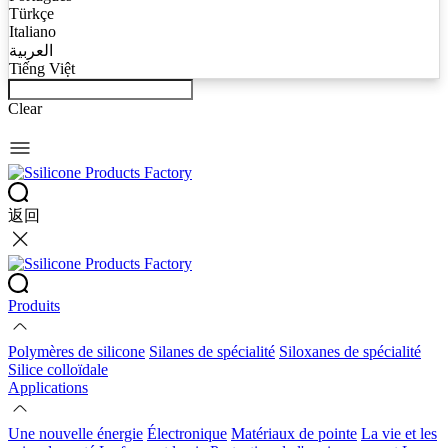
Türkçe
Italiano
العربية
Tiếng Việt
Clear
返回
Produits
Polymères de silicone
Silanes de spécialité
Siloxanes de spécialité
Silice colloïdale
Applications
Une nouvelle énergie
Électronique
Matériaux de pointe
La vie et les