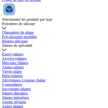
Sélectionner les produits par type
Polymères de silicone
Oligomères de silane
Polysiloxanes modifiés
Résines silicones
Silanes de spécialité
Époxy-silanes
Acryloxysilanes
Mercapto Silanes
Amino-silanes
Vinyle-silane
Phénylsilanes
Alkylsilanes à longue chaîne
Cyanosilanes
Isocyanates-silanes
Silanes dipodaux
Silanes halogènes
Agents silylants
Autres silanes