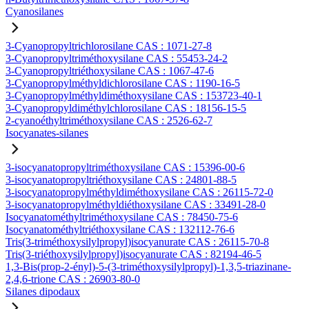
Cyanosilanes
3-Cyanopropyltrichlorosilane CAS : 1071-27-8
3-Cyanopropyltriméthoxysilane CAS : 55453-24-2
3-Cyanopropyltriéthoxysilane CAS : 1067-47-6
3-Cyanopropylméthyldichlorosilane CAS : 1190-16-5
3-Cyanopropylméthyldiméthoxysilane CAS : 153723-40-1
3-Cyanopropyldiméthylchlorosilane CAS : 18156-15-5
2-cyanoéthyltriméthoxysilane CAS : 2526-62-7
Isocyanates-silanes
3-isocyanatopropyltriméthoxysilane CAS : 15396-00-6
3-isocyanatopropyltriéthoxysilane CAS : 24801-88-5
3-isocyanatopropylméthyldiméthoxysilane CAS : 26115-72-0
3-isocyanatopropylméthyldiéthoxysilane CAS : 33491-28-0
Isocyanatométhyltriméthoxysilane CAS : 78450-75-6
Isocyanatométhyltriéthoxysilane CAS : 132112-76-6
Tris(3-triméthoxysilylpropyl)isocyanurate CAS : 26115-70-8
Tris(3-triéthoxysilylpropyl)isocyanurate CAS : 82194-46-5
1,3-Bis(prop-2-ényl)-5-(3-triméthoxysilylpropyl)-1,3,5-triazinane-
2,4,6-trione CAS : 26903-80-0
Silanes dipodaux