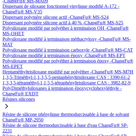
-ChangFu® MS-MA09
Dispersant de siloxane fonctionnel vinylique modifié A-172 -
ChangFu® MS-V35
Dispersant polymère silicone actif -ChangFu® MS-S24
Dispersant polymère silicone actif à 40 % -ChangFu® MS-S25
Polysiloxane modifié par polyéther à terminaison OH -ChangFu®
MS-OHET
Polysiloxane modifié à terminaison méthacryloxy -ChangFu® MS-
MAT
Polysiloxane modifié à terminaison carboxyle -ChangFu® MS-CAT
Polysiloxane modifié à terminaison époxy -ChangFu® MS-EPT
Polysiloxane modifié par polyéther à terminaison époxy -ChangFu®
MS-EPET
Heptaméthyltrisiloxane modifié par polyéther -ChangFu® MS-M7H
1,3,5-Triméthyl-1,1,3,5,5-pentaphényltrisiloxane CAS : 3390-61-2
1,3,3,5-tétraméthyl-1,1,5,5-tétraphényltrisiloxane CAS : 3982-82-9
PolyDiméthylsiloxanes à terminaison époxycyclohexyléthyle -
ChangFu® EXDT
Résines silicones
Résine de silicone phénylique thermodurcissable à base de solvant
ChangFu® MP-2950
Résine de silicone thermodurcissable à base d'eau ChangFu® SP-
2231