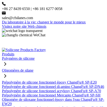
+86 27 8439 6550 | +86 181 6277 0058
sales@cfsilanes.com
Du laboratoire à la vie: changer le monde pour le mieux
Visitez notre site Web chinois
Produits
Polymères de silicone
Oligomères de silane
Prépolymère de silicone fonctionnel époxy ChangFu® SP-E20
Prépolymère de silicone fonctionnel di-amino ChangFu® SP-DN46
Prépolymère de silicone fonctionnel acryloxy ChangFu® SP-A70
Prépolymère de silicone fonctionnel Mercapto ChangFu® SP-SH
Oligomère de siloxane fonctionnel époxy dans l'eau ChangFu® SP-
EW29