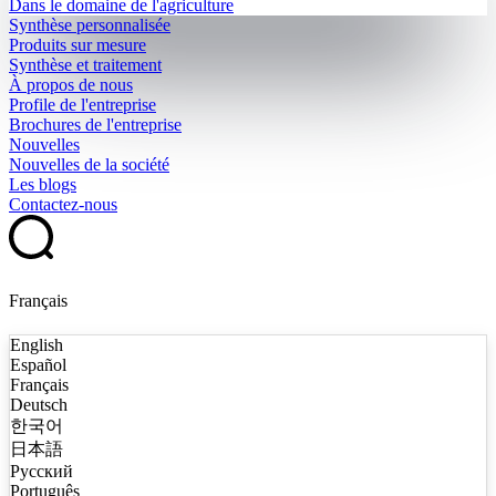
Dans le domaine de l'agriculture
Synthèse personnalisée
Produits sur mesure
Synthèse et traitement
À propos de nous
Profile de l'entreprise
Brochures de l'entreprise
Nouvelles
Nouvelles de la société
Les blogs
Contactez-nous
Français
English
Español
Français
Deutsch
한국어
日本語
Русский
Português