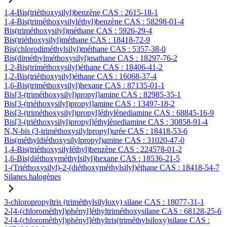
1,4-Bis(triéthoxysilyl)benzène CAS : 2615-18-1
1,4-Bis(triméthoxysilyléthyl)benzène CAS : 58298-01-4
Bis(triméthoxysilyl)méthane CAS : 5926-29-4
Bis(triéthoxysilyl)méthane CAS : 18418-72-9
Bis(chlorodiméthylsilyl)méthane CAS : 5357-38-0
Bis(diméthylméthoxysilyl)mathane CAS : 18297-76-2
1,2-Bis(triméthoxysilyl)éthane CAS : 18406-41-2
1,2-Bis(triéthoxysilyl)éthane CAS : 16068-37-4
1,6-Bis(triméthoxysilyl)hexane CAS : 87135-01-1
Bis[3-(triméthoxysilyl)propyl]amine CAS : 82985-35-1
Bis[3-(triéthoxysilyl)propyl]amine CAS : 13497-18-2
Bis[3-(triméthoxysilyl)propyl]éthylènediamine CAS : 68845-16-9
Bis[3-(triéthoxysilyl)propyl]éthylènediamine CAS : 30858-91-4
N,N-bis (3-triméthoxysilylpropyl)urée CAS : 18418-53-6
Bis(méthyldiéthoxysilylpropyl)amine CAS : 31020-47-0
1,4-Bis(triéthoxysilyléthyl)benzène CAS : 224578-01-2
1,6-Bis(diéthoxyméthylsilyl)hexane CAS : 18536-21-5
1-(Triéthoxysilyl)-2-(diéthoxyméthylsilyl)éthane CAS : 18418-54-7
Silanes halogènes
3-chloropropyltris (triméthylsilyloxy) silane CAS : 18077-31-1
2-[4-(chlorométhyl)phényl]éthyltriméthoxysilane CAS : 68128-25-6
2-[4-(chlorométhyl)phényl]éthyltris(triméthylsiloxy)silane CAS :