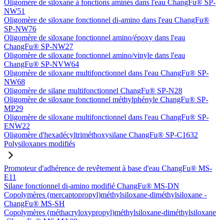
Oligomère de siloxane à fonctions aminés dans l'eau ChangFu® SP-
NW51
Oligomère de siloxane fonctionnel di-amino dans l'eau ChangFu®
SP-NW76
Oligomère de siloxane fonctionnel amino/époxy dans l'eau
ChangFu® SP-NW27
Oligomère de siloxane fonctionnel amino/vinyle dans l'eau
ChangFu® SP-NVW64
Oligomère de siloxane multifonctionnel dans l'eau ChangFu® SP-
NW68
Oligomère de silane multifonctionnel ChangFu® SP-N28
Oligomère de siloxane fonctionnel méthylphényle ChangFu® SP-
MP29
Oligomère de siloxane multifonctionnel dans l'eau ChangFu® SP-
ENW22
Oligomère d'hexadécyltriméthoxysilane ChangFu® SP-C1632
Polysiloxanes modifiés
Promoteur d'adhérence de revêtement à base d'eau ChangFu® MS-
E11
Silane fonctionnel di-amino modifié ChangFu® MS-DN
Copolymères (mercaptopropyl)méthylsiloxane-diméthylsiloxane -
ChangFu® MS-SH
Copolymères (méthacryloxypropyl)méthylsiloxane-diméthylsiloxane