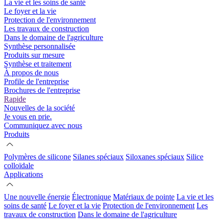
La vie et les soins de santé
Le foyer et la vie
Protection de l'environnement
Les travaux de construction
Dans le domaine de l'agriculture
Synthèse personnalisée
Produits sur mesure
Synthèse et traitement
À propos de nous
Profile de l'entreprise
Brochures de l'entreprise
Rapide
Nouvelles de la société
Je vous en prie.
Communiquez avec nous
Produits
Polymères de silicone
Silanes spéciaux
Siloxanes spéciaux
Silice
colloïdale
Applications
Une nouvelle énergie
Électronique
Matériaux de pointe
La vie et les
soins de santé
Le foyer et la vie
Protection de l'environnement
Les
travaux de construction
Dans le domaine de l'agriculture