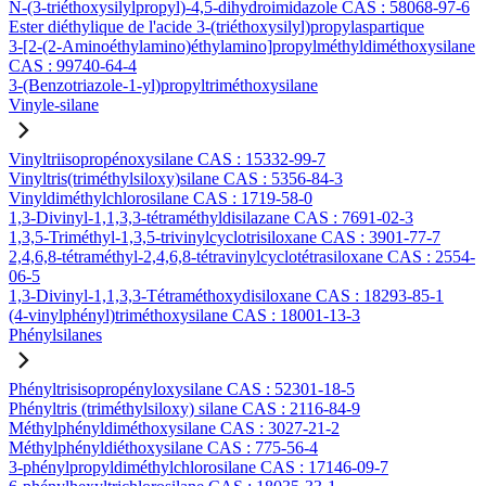
N-(3-triéthoxysilylpropyl)-4,5-dihydroimidazole CAS : 58068-97-6
Ester diéthylique de l'acide 3-(triéthoxysilyl)propylaspartique
3-[2-(2-Aminoéthylamino)éthylamino]propylméthyldiméthoxysilane
CAS : 99740-64-4
3-(Benzotriazole-1-yl)propyltriméthoxysilane
Vinyle-silane
Vinyltriisopropénoxysilane CAS : 15332-99-7
Vinyltris(triméthylsiloxy)silane CAS : 5356-84-3
Vinyldiméthylchlorosilane CAS : 1719-58-0
1,3-Divinyl-1,1,3,3-tétraméthyldisilazane CAS : 7691-02-3
1,3,5-Triméthyl-1,3,5-trivinylcyclotrisiloxane CAS : 3901-77-7
2,4,6,8-tétraméthyl-2,4,6,8-tétravinylcyclotétrasiloxane CAS : 2554-
06-5
1,3-Divinyl-1,1,3,3-Tétraméthoxydisiloxane CAS : 18293-85-1
(4-vinylphényl)triméthoxysilane CAS : 18001-13-3
Phénylsilanes
Phényltrisisopropényloxysilane CAS : 52301-18-5
Phényltris (triméthylsiloxy) silane CAS : 2116-84-9
Méthylphényldiméthoxysilane CAS : 3027-21-2
Méthylphényldiéthoxysilane CAS : 775-56-4
3-phénylpropyldiméthylchlorosilane CAS : 17146-09-7