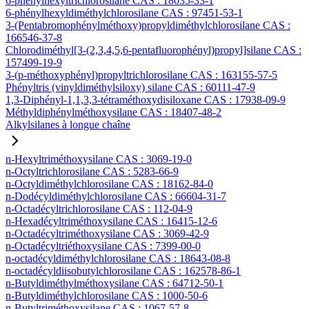
6-phénylhexyltrichlorosilane CAS : 18035-33-1
6-phénylhexyldiméthylchlorosilane CAS : 97451-53-1
3-(Pentabromophénylméthoxy)propyldiméthylchlorosilane CAS :
166546-37-8
Chlorodiméthyl[3-(2,3,4,5,6-pentafluorophényl)propyl]silane CAS :
157499-19-9
3-(p-méthoxyphényl)propyltrichlorosilane CAS : 163155-57-5
Phényltris (vinyldiméthylsiloxy) silane CAS : 60111-47-9
1,3-Diphényl-1,1,3,3-tétraméthoxydisiloxane CAS : 17938-09-9
Méthyldiphénylméthoxysilane CAS : 18407-48-2
Alkylsilanes à longue chaîne
n-Hexyltriméthoxysilane CAS : 3069-19-0
n-Octyltrichlorosilane CAS : 5283-66-9
n-Octyldiméthylchlorosilane CAS : 18162-84-0
n-Dodécyldiméthylchlorosilane CAS : 66604-31-7
n-Octadécyltrichlorosilane CAS : 112-04-9
n-Hexadécyltriméthoxysilane CAS : 16415-12-6
n-Octadécyltriméthoxysilane CAS : 3069-42-9
n-Octadécyltriéthoxysilane CAS : 7399-00-0
n-octadécyldiméthylchlorosilane CAS : 18643-08-8
n-octadécyldiisobutylchlorosilane CAS : 162578-86-1
n-Butyldiméthylméthoxysilane CAS : 64712-50-1
n-Butyldiméthylchlorosilane CAS : 1000-50-6
n-Butyltriméthoxysilane CAS : 1067-57-8