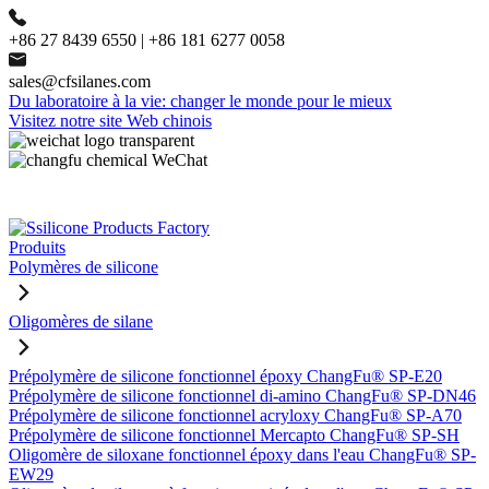
+86 27 8439 6550 | +86 181 6277 0058
sales@cfsilanes.com
Du laboratoire à la vie: changer le monde pour le mieux
Visitez notre site Web chinois
Produits
Polymères de silicone
Oligomères de silane
Prépolymère de silicone fonctionnel époxy ChangFu® SP-E20
Prépolymère de silicone fonctionnel di-amino ChangFu® SP-DN46
Prépolymère de silicone fonctionnel acryloxy ChangFu® SP-A70
Prépolymère de silicone fonctionnel Mercapto ChangFu® SP-SH
Oligomère de siloxane fonctionnel époxy dans l'eau ChangFu® SP-
EW29