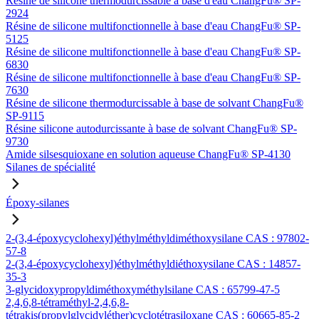
Résine de silicone thermodurcissable à base d'eau ChangFu® SP-
2924
Résine de silicone multifonctionnelle à base d'eau ChangFu® SP-
5125
Résine de silicone multifonctionnelle à base d'eau ChangFu® SP-
6830
Résine de silicone multifonctionnelle à base d'eau ChangFu® SP-
7630
Résine de silicone thermodurcissable à base de solvant ChangFu®
SP-9115
Résine silicone autodurcissante à base de solvant ChangFu® SP-
9730
Amide silsesquioxane en solution aqueuse ChangFu® SP-4130
Silanes de spécialité
Époxy-silanes
2-(3,4-époxycyclohexyl)éthylméthyldiméthoxysilane CAS : 97802-
57-8
2-(3,4-époxycyclohexyl)éthylméthyldiéthoxysilane CAS : 14857-
35-3
3-glycidoxypropyldiméthoxyméthylsilane CAS : 65799-47-5
2,4,6,8-tétraméthyl-2,4,6,8-
tétrakis(propylglycidyléther)cyclotétrasiloxane CAS : 60665-85-2