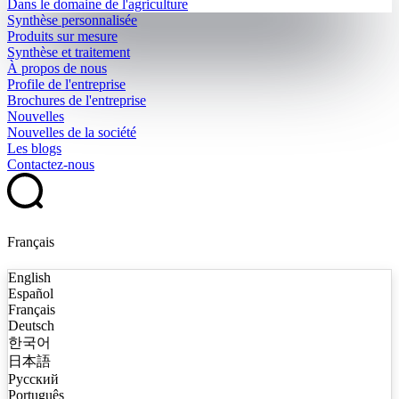
Dans le domaine de l'agriculture
Synthèse personnalisée
Produits sur mesure
Synthèse et traitement
À propos de nous
Profile de l'entreprise
Brochures de l'entreprise
Nouvelles
Nouvelles de la société
Les blogs
Contactez-nous
Français
English
Español
Français
Deutsch
한국어
日本語
Русский
Português