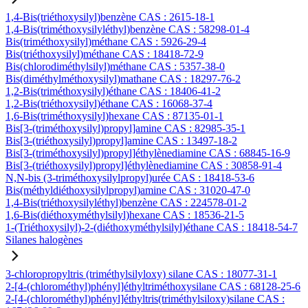
1,4-Bis(triéthoxysilyl)benzène CAS : 2615-18-1
1,4-Bis(triméthoxysilyléthyl)benzène CAS : 58298-01-4
Bis(triméthoxysilyl)méthane CAS : 5926-29-4
Bis(triéthoxysilyl)méthane CAS : 18418-72-9
Bis(chlorodiméthylsilyl)méthane CAS : 5357-38-0
Bis(diméthylméthoxysilyl)mathane CAS : 18297-76-2
1,2-Bis(triméthoxysilyl)éthane CAS : 18406-41-2
1,2-Bis(triéthoxysilyl)éthane CAS : 16068-37-4
1,6-Bis(triméthoxysilyl)hexane CAS : 87135-01-1
Bis[3-(triméthoxysilyl)propyl]amine CAS : 82985-35-1
Bis[3-(triéthoxysilyl)propyl]amine CAS : 13497-18-2
Bis[3-(triméthoxysilyl)propyl]éthylènediamine CAS : 68845-16-9
Bis[3-(triéthoxysilyl)propyl]éthylènediamine CAS : 30858-91-4
N,N-bis (3-triméthoxysilylpropyl)urée CAS : 18418-53-6
Bis(méthyldiéthoxysilylpropyl)amine CAS : 31020-47-0
1,4-Bis(triéthoxysilyléthyl)benzène CAS : 224578-01-2
1,6-Bis(diéthoxyméthylsilyl)hexane CAS : 18536-21-5
1-(Triéthoxysilyl)-2-(diéthoxyméthylsilyl)éthane CAS : 18418-54-7
Silanes halogènes
3-chloropropyltris (triméthylsilyloxy) silane CAS : 18077-31-1
2-[4-(chlorométhyl)phényl]éthyltriméthoxysilane CAS : 68128-25-6
2-[4-(chlorométhyl)phényl]éthyltris(triméthylsiloxy)silane CAS :