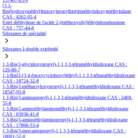
137407-65-9
[3,3-
Bis(hydroxyméthyl)butoxy]propylbis(triméthylsiloxy)méthylsilane
CAS : 4262-92-4
Ester diéthylique de l'acide 2-(triéthoxysilyl)éthylphosphonique
CAS : 757-44-8
Siloxanes de spécialité
Siloxanes à double extrémité
1,3-Bis(3-glycidoxypropyl)-1,1,3,3-tétraméthyldisiloxane CAS :
126-80-7
1,3-Bis[2-(3,4-époxycyclohexyl)éthyl]-1,1,3,3-tétraméthyldisiloxane
CAS : 18724-32-8
1,3-Bis(3-méthacryloxypropyl)-1,1,3,3-tétraméthyldisiloxane CAS :
18547-93-8
1,3-Bis(3-aminopropyl)-1,1,3,3-tétraméthyldisiloxane CAS : 2469-
55-8
1,3-Bis(2-aminoéthylaminométhyl)-1,1,3,3-tétraméthyldisiloxane
CAS : 83936-41-8
1,3-Bis(3-aminoéthylaminopropyl)-1,1,3,3-tétraméthyldisiloxane
CAS : 17866-53-4
1,3-Bis(3-mercaptopropyl)-1,1,3,3-tétraméthyldisiloxane CAS :
18001-52-0