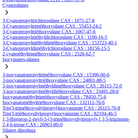
Cyanosilanes
3-Cyanopropyltrichlorosilane CAS : 1071-27-8
3-Cyanopropyltriméthoxysilane CAS : 55453-24-2
3-Cyanopropyltriéthoxysilane CAS : 1067-47-6
3-Cyanopropylméthyldichlorosilane CAS : 1190-16-5
3-Cyanopropylméthyldiméthoxysilane CAS : 153723-40-1
3-Cyanopropyldiméthylchlorosilane CAS : 18156-15-5
2-cyanoéthyltriméthoxysilane CAS : 2526-62-7
Isocyanates-silanes
3-isocyanatopropyltriméthoxysilane CAS : 15396-00-6
3-isocyanatopropyltriéthoxysilane CAS : 24801-88-5
3-isocyanatopropylméthyldiméthoxysilane CAS : 26115-72-0
3-isocyanatopropylméthyldiéthoxysilane CAS : 33491-28-0
Isocyanatométhyltriméthoxysilane CAS : 78450-75-6
Isocyanatométhyltriéthoxysilane CAS : 132112-76-6
Tris(3-triméthoxysilylpropyl)isocyanurate CAS : 26115-70-8
Tris(3-triéthoxysilylpropyl)isocyanurate CAS : 82194-46-5
1,3-Bis(prop-2-ényl)-5-(3-triméthoxysilylpropyl)-1,3,5-triazinane-
2,4,6-trione CAS : 26903-80-0
Silanes dipodaux