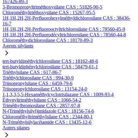
167426-89-3
3-Bromopropyltriméthoxysilane CAS : 51826-90-5
Chlorométhyltriéthoxysilane CAS : 15267-95-5
1H,1H,2H,2H-Perfluorohexylméthyldichlorosilane CAS : 38436-
16-7
1H,1H,2H,2H-Perfluorooctyltrichlorosilane CAS : 78560-45-9
1H,1H,2H,2H-Perfluorodécyltrichlorosilane CAS : 78560-44-8
Chlorométhydichlorosilane CAS : 18170-89-3
Agents silylants
tert-butyldiméthylchlorosilane CAS : 18162-48-6
tert-butyldiphénylchlorosilane CAS : 58479-61-1
Triéthylsilane CAS : 617-86-7
Triéthylchlorosilane CAS : 994-30-9
Triisopropylsilane CAS : 6459-79-6
Triisopropylchlorosilane CAS : 13154-24-0
1,1,3,3,5,5-Hexaméthylcyclotrisilazane CAS : 1009-93-4
Éthynyltriméthylsilane CAS : 1066-54-2
Triméthylbromosilane CAS : 2857-97-8
N-(Triméthylsilyl)imidazole CAS : 18156-74-6
Chlorométhyltriméthylsilane CAS : 2344-80-1
N-Triméthylsilylacétamide CAS : 13435-12-6
Autres silanes