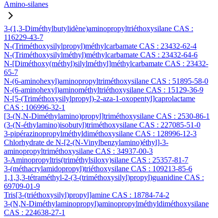
Amino-silanes
3-(1,3-Diméthylbutylidène)aminopropyltriéthoxysilane CAS :
116229-43-7
N-(Triméthoxysilylpropyl)méthylcarbamate CAS : 23432-62-4
N-(Triméthoxysilylméthyl)méthylcarbamate CAS : 23432-64-6
N-[Diméthoxy(méthyl)silylméthyl]méthylcarbamate CAS : 23432-
65-7
N-(6-aminohexyl)aminopropyltriméthoxysilane CAS : 51895-58-0
N-(6-aminohexyl)aminométhyltriéthoxysilane CAS : 15129-36-9
N-[5-(Triméthoxysilylpropyl)-2-aza-1-oxopentyl]caprolactame
CAS : 106996-32-1
[3-(N,N-Diméthylamino)propyl]triméthoxysilane CAS : 2530-86-1
(3-(N-éthylamino)isobutyl)triméthoxysilane CAS : 227085-51-0
3-pipérazinopropylméthyldiméthoxysilane CAS : 128996-12-3
Chlorhydrate de N-[2-(N-Vinylbenzylamino)éthyl]-3-
aminopropyltriméthoxysilane CAS : 34937-00-3
3-Aminopropyltris(triméthylsiloxy)silane CAS : 25357-81-7
3-(méthacrylamidopropyl)triéthoxysilane CAS : 109213-85-6
1,1,3,3-tétraméthyl-2-(3-(triméthoxysilyl)propyl)guanidine CAS :
69709-01-9
Tris[3-(triéthoxysilyl)propyl]amine CAS : 18784-74-2
3-(N,N-Diméthylaminopropyl)aminopropylméthyldiméthoxysilane
CAS : 224638-27-1