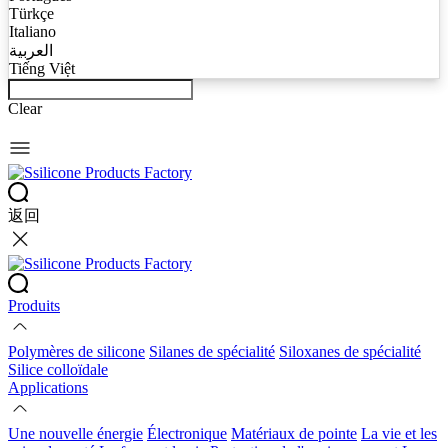
Türkçe
Italiano
العربية
Tiếng Việt
Clear
返回
Produits
Polymères de silicone
Silanes de spécialité
Siloxanes de spécialité
Silice colloïdale
Applications
Une nouvelle énergie
Électronique
Matériaux de pointe
La vie et les