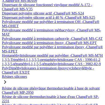
-ChangFu® MS-MA09
Dispersant de siloxane fonctionnel vinylique modifié A-172 -
ChangFu® MS-V35
Dispersant polymère silicone actif -ChangFu® MS-S24
Dispersant polymère silicone actif à 40 % -ChangFu® MS-S25
Polysiloxane modifié par polyéther à terminaison OH -ChangFu®
MS-OHET
Polysiloxane modifié à terminaison méthacryloxy -ChangFu® MS-
MAT
Polysiloxane modifié à terminaison carboxyle -ChangFu® MS-CAT
Polysiloxane modifié à terminaison époxy -ChangFu® MS-EPT
Polysiloxane modifié par polyéther à terminaison époxy -ChangFu®
MS-EPET
Heptaméthyltrisiloxane modifié par polyéther -ChangFu® MS-M7H
1,3,5-Triméthyl-1,1,3,5,5-pentaphényltrisiloxane CAS : 3390-61-2
1,3,3,5-tétraméthyl-1,1,5,5-tétraphényltrisiloxane CAS : 3982-82-9
PolyDiméthylsiloxanes à terminaison époxycyclohexyléthyle -
ChangFu® EXDT
Résines silicones
Résine de silicone phénylique thermodurcissable à base de solvant
ChangFu® MP-2950
Résine de silicone thermodurcissable à base d'eau ChangFu® SP-
2231