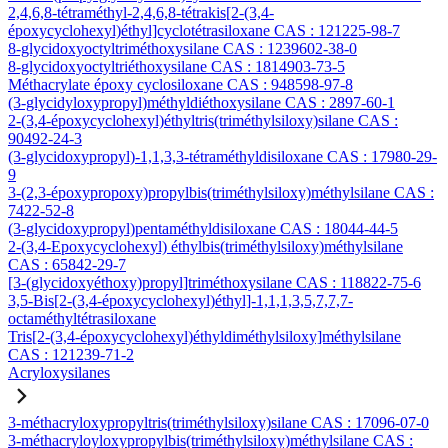
2,4,6,8-tétraméthyl-2,4,6,8-tétrakis[2-(3,4-
époxycyclohexyl)éthyl]cyclotétrasiloxane CAS : 121225-98-7
8-glycidoxyoctyltriméthoxysilane CAS : 1239602-38-0
8-glycidoxyoctyltriéthoxysilane CAS : 1814903-73-5
Méthacrylate époxy cyclosiloxane CAS : 948598-97-8
(3-glycidyloxypropyl)méthyldiéthoxysilane CAS : 2897-60-1
2-(3,4-époxycyclohexyl)éthyltris(triméthylsiloxy)silane CAS :
90492-24-3
(3-glycidoxypropyl)-1,1,3,3-tétraméthyldisiloxane CAS : 17980-29-
9
3-(2,3-époxypropoxy)propylbis(triméthylsiloxy)méthylsilane CAS :
7422-52-8
(3-glycidoxypropyl)pentaméthyldisiloxane CAS : 18044-44-5
2-(3,4-Epoxycyclohexyl) éthylbis(triméthylsiloxy)méthylsilane
CAS : 65842-29-7
[3-(glycidoxyéthoxy)propyl]triméthoxysilane CAS : 118822-75-6
3,5-Bis[2-(3,4-époxycyclohexyl)éthyl]-1,1,1,3,5,7,7,7-
octaméthyltétrasiloxane
Tris[2-(3,4-époxycyclohexyl)éthyldiméthylsiloxy]méthylsilane
CAS : 121239-71-2
Acryloxysilanes
3-méthacryloxypropyltris(triméthylsiloxy)silane CAS : 17096-07-0
3-méthacryloyloxypropylbis(triméthylsiloxy)méthylsilane CAS :