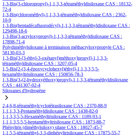
1,3-Bis(3-chloropropyl)-1,1,3,3-tétraméthyldisiloxane CAS : 18132-
72-4
1,3-Bis(chlorométhyl)-1,1,3,3-tétraméthyldisiloxane CAS : 2362-
10-9
1,3-Bis(heptadécafluorodécyl)-1,1,3,3-tétraméthyldisiloxane CAS :
129498-18-6
1,3-Bis(3-acryloxypropyl)-1,1,3,3-tétraméthyldisiloxane CAS :
17898-71-4
Polydiméthylsiloxane à terminaison méthacryloxypropyle CAS :
58130-03-3
1,3-Bis[3-[3-éthyl-3-oxétanyl)méthoxy]propyl]-1,1,3,3-
tétraméthyldisiloxane CAS : 3207-05-4
1,5-Bis[2-(3,4-époxycyclohexyl)éthyl]-1,1,3,3,5,5-
hexaméthyltrisiloxane CAS : 150856-78-3
1,3-Bis(3-(2-hydroxyéthoxy)propyl)-1,1,3,3-tétraméthyldisiloxane
CAS : 441307-02-4
Siloxanes d'hydrogène
2,4,6,8-tétraméthylcyclotétrasiloxane CAS : 2370-88-9
1,1,1,3,3-Pentaméthyldisiloxane CAS : 1438-82-0
1,1,3,3,5,5-Hexaméthyltrisiloxane CAS : 1189-93-1
1,1,1,3,5,5,5-heptaméthyltrisiloxane CAS : 1873-88-7
Phényltris (diméthylsiloxy) silane CAS : 18027-45-7
1,1,5,5-tétraméthyl-3,3-diphényltrisiloxane CAS : 17875-55-7