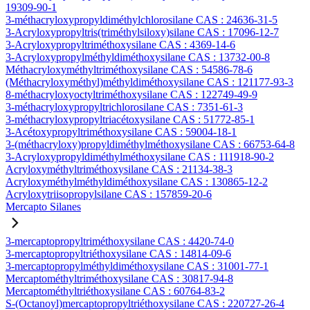
19309-90-1
3-méthacryloxypropyldiméthylchlorosilane CAS : 24636-31-5
3-Acryloxypropyltris(triméthylsiloxy)silane CAS : 17096-12-7
3-Acryloxypropyltriméthoxysilane CAS : 4369-14-6
3-Acryloxypropylméthyldiméthoxysilane CAS : 13732-00-8
Méthacryloxyméthyltriméthoxysilane CAS : 54586-78-6
(Méthacryloxyméthyl)méthyldiméthoxysilane CAS : 121177-93-3
8-méthacryloxyoctyltriméthoxysilane CAS : 122749-49-9
3-méthacryloxypropyltrichlorosilane CAS : 7351-61-3
3-méthacryloxypropyltriacétoxysilane CAS : 51772-85-1
3-Acétoxypropyltriméthoxysilane CAS : 59004-18-1
3-(méthacryloxy)propyldiméthylméthoxysilane CAS : 66753-64-8
3-Acryloxypropyldiméthylméthoxysilane CAS : 111918-90-2
Acryloxyméthyltriméthoxysilane CAS : 21134-38-3
Acryloxyméthylméthyldiméthoxysilane CAS : 130865-12-2
Acryloxytriisopropylsilane CAS : 157859-20-6
Mercapto Silanes
3-mercaptopropyltriméthoxysilane CAS : 4420-74-0
3-mercaptopropyltriéthoxysilane CAS : 14814-09-6
3-mercaptopropylméthyldiméthoxysilane CAS : 31001-77-1
Mercaptométhyltriméthoxysilane CAS : 30817-94-8
Mercaptométhyltriéthoxysilane CAS : 60764-83-2
S-(Octanoyl)mercaptopropyltriéthoxysilane CAS : 220727-26-4