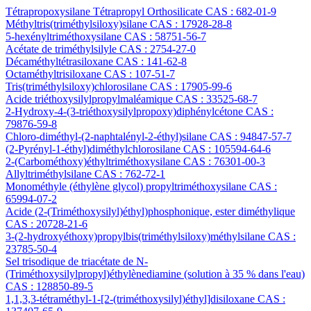
Tétrapropoxysilane Tétrapropyl Orthosilicate CAS : 682-01-9
Méthyltris(triméthylsiloxy)silane CAS : 17928-28-8
5-hexényltriméthoxysilane CAS : 58751-56-7
Acétate de triméthylsilyle CAS : 2754-27-0
Décaméthyltétrasiloxane CAS : 141-62-8
Octaméthyltrisiloxane CAS : 107-51-7
Tris(triméthylsiloxy)chlorosilane CAS : 17905-99-6
Acide triéthoxysilylpropylmaléamique CAS : 33525-68-7
2-Hydroxy-4-(3-triéthoxysilylpropoxy)diphénylcétone CAS :
79876-59-8
Chloro-diméthyl-(2-naphtalényl-2-éthyl)silane CAS : 94847-57-7
(2-Pyrényl-1-éthyl)diméthylchlorosilane CAS : 105594-64-6
2-(Carbométhoxy)éthyltriméthoxysilane CAS : 76301-00-3
Allyltriméthylsilane CAS : 762-72-1
Monométhyle (éthylène glycol) propyltriméthoxysilane CAS :
65994-07-2
Acide (2-(Triméthoxysilyl)éthyl)phosphonique, ester diméthylique
CAS : 20728-21-6
3-(2-hydroxyéthoxy)propylbis(triméthylsiloxy)méthylsilane CAS :
23785-50-4
Sel trisodique de triacétate de N-
(Triméthoxysilylpropyl)éthylènediamine (solution à 35 % dans l'eau)
CAS : 128850-89-5
1,1,3,3-tétraméthyl-1-[2-(triméthoxysilyl)éthyl]disiloxane CAS :