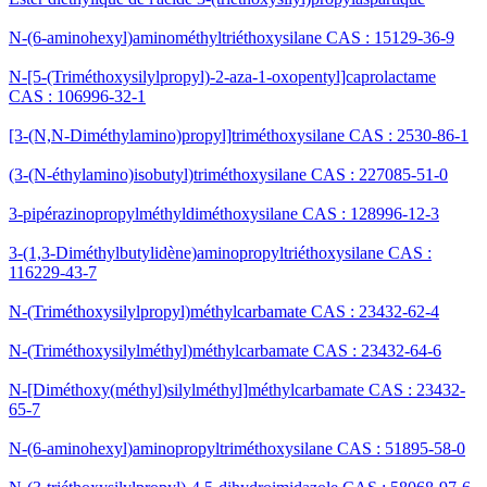
N-(6-aminohexyl)aminométhyltriéthoxysilane CAS : 15129-36-9
N-[5-(Triméthoxysilylpropyl)-2-aza-1-oxopentyl]caprolactame
CAS : 106996-32-1
[3-(N,N-Diméthylamino)propyl]triméthoxysilane CAS : 2530-86-1
(3-(N-éthylamino)isobutyl)triméthoxysilane CAS : 227085-51-0
3-pipérazinopropylméthyldiméthoxysilane CAS : 128996-12-3
3-(1,3-Diméthylbutylidène)aminopropyltriéthoxysilane CAS :
116229-43-7
N-(Triméthoxysilylpropyl)méthylcarbamate CAS : 23432-62-4
N-(Triméthoxysilylméthyl)méthylcarbamate CAS : 23432-64-6
N-[Diméthoxy(méthyl)silylméthyl]méthylcarbamate CAS : 23432-
65-7
N-(6-aminohexyl)aminopropyltriméthoxysilane CAS : 51895-58-0