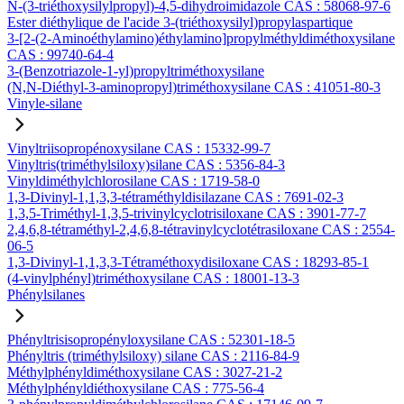
N-(3-triéthoxysilylpropyl)-4,5-dihydroimidazole CAS : 58068-97-6
Ester diéthylique de l'acide 3-(triéthoxysilyl)propylaspartique
3-[2-(2-Aminoéthylamino)éthylamino]propylméthyldiméthoxysilane
CAS : 99740-64-4
3-(Benzotriazole-1-yl)propyltriméthoxysilane
(N,N-Diéthyl-3-aminopropyl)triméthoxysilane CAS : 41051-80-3
Vinyle-silane
Vinyltriisopropénoxysilane CAS : 15332-99-7
Vinyltris(triméthylsiloxy)silane CAS : 5356-84-3
Vinyldiméthylchlorosilane CAS : 1719-58-0
1,3-Divinyl-1,1,3,3-tétraméthyldisilazane CAS : 7691-02-3
1,3,5-Triméthyl-1,3,5-trivinylcyclotrisiloxane CAS : 3901-77-7
2,4,6,8-tétraméthyl-2,4,6,8-tétravinylcyclotétrasiloxane CAS : 2554-
06-5
1,3-Divinyl-1,1,3,3-Tétraméthoxydisiloxane CAS : 18293-85-1
(4-vinylphényl)triméthoxysilane CAS : 18001-13-3
Phénylsilanes
Phényltrisisopropényloxysilane CAS : 52301-18-5
Phényltris (triméthylsiloxy) silane CAS : 2116-84-9
Méthylphényldiméthoxysilane CAS : 3027-21-2
Méthylphényldiéthoxysilane CAS : 775-56-4