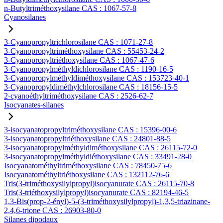
n-Butyltriméthoxysilane CAS : 1067-57-8
Cyanosilanes
3-Cyanopropyltrichlorosilane CAS : 1071-27-8
3-Cyanopropyltriméthoxysilane CAS : 55453-24-2
3-Cyanopropyltriéthoxysilane CAS : 1067-47-6
3-Cyanopropylméthyldichlorosilane CAS : 1190-16-5
3-Cyanopropylméthyldiméthoxysilane CAS : 153723-40-1
3-Cyanopropyldiméthylchlorosilane CAS : 18156-15-5
2-cyanoéthyltriméthoxysilane CAS : 2526-62-7
Isocyanates-silanes
3-isocyanatopropyltriméthoxysilane CAS : 15396-00-6
3-isocyanatopropyltriéthoxysilane CAS : 24801-88-5
3-isocyanatopropylméthyldiméthoxysilane CAS : 26115-72-0
3-isocyanatopropylméthyldiéthoxysilane CAS : 33491-28-0
Isocyanatométhyltriméthoxysilane CAS : 78450-75-6
Isocyanatométhyltriéthoxysilane CAS : 132112-76-6
Tris(3-triméthoxysilylpropyl)isocyanurate CAS : 26115-70-8
Tris(3-triéthoxysilylpropyl)isocyanurate CAS : 82194-46-5
1,3-Bis(prop-2-ényl)-5-(3-triméthoxysilylpropyl)-1,3,5-triazinane-
2,4,6-trione CAS : 26903-80-0
Silanes dipodaux