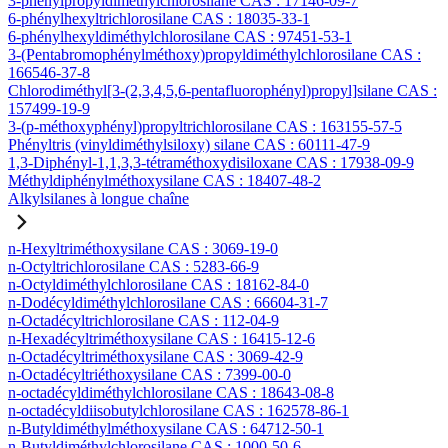
3-phénylpropyldiméthylchlorosilane CAS : 17146-09-7
6-phénylhexyltrichlorosilane CAS : 18035-33-1
6-phénylhexyldiméthylchlorosilane CAS : 97451-53-1
3-(Pentabromophénylméthoxy)propyldiméthylchlorosilane CAS :
166546-37-8
Chlorodiméthyl[3-(2,3,4,5,6-pentafluorophényl)propyl]silane CAS :
157499-19-9
3-(p-méthoxyphényl)propyltrichlorosilane CAS : 163155-57-5
Phényltris (vinyldiméthylsiloxy) silane CAS : 60111-47-9
1,3-Diphényl-1,1,3,3-tétraméthoxydisiloxane CAS : 17938-09-9
Méthyldiphénylméthoxysilane CAS : 18407-48-2
Alkylsilanes à longue chaîne
n-Hexyltriméthoxysilane CAS : 3069-19-0
n-Octyltrichlorosilane CAS : 5283-66-9
n-Octyldiméthylchlorosilane CAS : 18162-84-0
n-Dodécyldiméthylchlorosilane CAS : 66604-31-7
n-Octadécyltrichlorosilane CAS : 112-04-9
n-Hexadécyltriméthoxysilane CAS : 16415-12-6
n-Octadécyltriméthoxysilane CAS : 3069-42-9
n-Octadécyltriéthoxysilane CAS : 7399-00-0
n-octadécyldiméthylchlorosilane CAS : 18643-08-8
n-octadécyldiisobutylchlorosilane CAS : 162578-86-1
n-Butyldiméthylméthoxysilane CAS : 64712-50-1
n-Butyldiméthylchlorosilane CAS : 1000-50-6