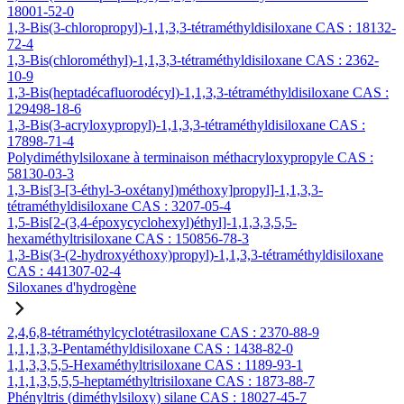
18001-52-0
1,3-Bis(3-chloropropyl)-1,1,3,3-tétraméthyldisiloxane CAS : 18132-
72-4
1,3-Bis(chlorométhyl)-1,1,3,3-tétraméthyldisiloxane CAS : 2362-
10-9
1,3-Bis(heptadécafluorodécyl)-1,1,3,3-tétraméthyldisiloxane CAS :
129498-18-6
1,3-Bis(3-acryloxypropyl)-1,1,3,3-tétraméthyldisiloxane CAS :
17898-71-4
Polydiméthylsiloxane à terminaison méthacryloxypropyle CAS :
58130-03-3
1,3-Bis[3-[3-éthyl-3-oxétanyl)méthoxy]propyl]-1,1,3,3-
tétraméthyldisiloxane CAS : 3207-05-4
1,5-Bis[2-(3,4-époxycyclohexyl)éthyl]-1,1,3,3,5,5-
hexaméthyltrisiloxane CAS : 150856-78-3
1,3-Bis(3-(2-hydroxyéthoxy)propyl)-1,1,3,3-tétraméthyldisiloxane
CAS : 441307-02-4
Siloxanes d'hydrogène
2,4,6,8-tétraméthylcyclotétrasiloxane CAS : 2370-88-9
1,1,1,3,3-Pentaméthyldisiloxane CAS : 1438-82-0
1,1,3,3,5,5-Hexaméthyltrisiloxane CAS : 1189-93-1
1,1,1,3,5,5,5-heptaméthyltrisiloxane CAS : 1873-88-7
Phényltris (diméthylsiloxy) silane CAS : 18027-45-7