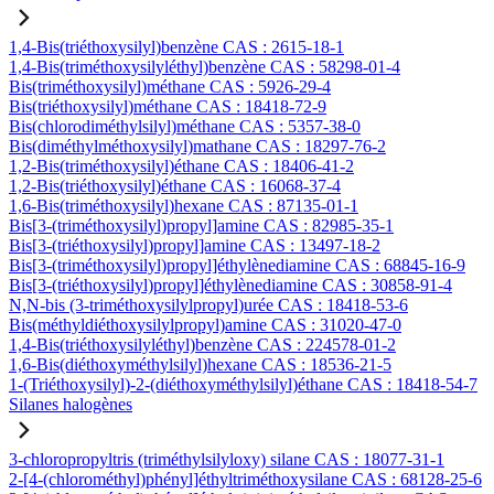
1,4-Bis(triéthoxysilyl)benzène CAS : 2615-18-1
1,4-Bis(triméthoxysilyléthyl)benzène CAS : 58298-01-4
Bis(triméthoxysilyl)méthane CAS : 5926-29-4
Bis(triéthoxysilyl)méthane CAS : 18418-72-9
Bis(chlorodiméthylsilyl)méthane CAS : 5357-38-0
Bis(diméthylméthoxysilyl)mathane CAS : 18297-76-2
1,2-Bis(triméthoxysilyl)éthane CAS : 18406-41-2
1,2-Bis(triéthoxysilyl)éthane CAS : 16068-37-4
1,6-Bis(triméthoxysilyl)hexane CAS : 87135-01-1
Bis[3-(triméthoxysilyl)propyl]amine CAS : 82985-35-1
Bis[3-(triéthoxysilyl)propyl]amine CAS : 13497-18-2
Bis[3-(triméthoxysilyl)propyl]éthylènediamine CAS : 68845-16-9
Bis[3-(triéthoxysilyl)propyl]éthylènediamine CAS : 30858-91-4
N,N-bis (3-triméthoxysilylpropyl)urée CAS : 18418-53-6
Bis(méthyldiéthoxysilylpropyl)amine CAS : 31020-47-0
1,4-Bis(triéthoxysilyléthyl)benzène CAS : 224578-01-2
1,6-Bis(diéthoxyméthylsilyl)hexane CAS : 18536-21-5
1-(Triéthoxysilyl)-2-(diéthoxyméthylsilyl)éthane CAS : 18418-54-7
Silanes halogènes
3-chloropropyltris (triméthylsilyloxy) silane CAS : 18077-31-1
2-[4-(chlorométhyl)phényl]éthyltriméthoxysilane CAS : 68128-25-6