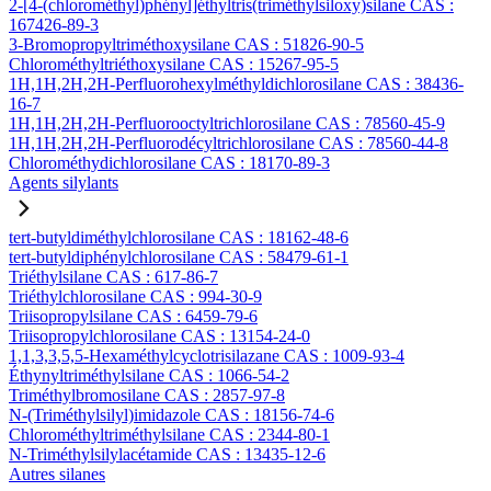
2-[4-(chlorométhyl)phényl]éthyltris(triméthylsiloxy)silane CAS :
167426-89-3
3-Bromopropyltriméthoxysilane CAS : 51826-90-5
Chlorométhyltriéthoxysilane CAS : 15267-95-5
1H,1H,2H,2H-Perfluorohexylméthyldichlorosilane CAS : 38436-
16-7
1H,1H,2H,2H-Perfluorooctyltrichlorosilane CAS : 78560-45-9
1H,1H,2H,2H-Perfluorodécyltrichlorosilane CAS : 78560-44-8
Chlorométhydichlorosilane CAS : 18170-89-3
Agents silylants
tert-butyldiméthylchlorosilane CAS : 18162-48-6
tert-butyldiphénylchlorosilane CAS : 58479-61-1
Triéthylsilane CAS : 617-86-7
Triéthylchlorosilane CAS : 994-30-9
Triisopropylsilane CAS : 6459-79-6
Triisopropylchlorosilane CAS : 13154-24-0
1,1,3,3,5,5-Hexaméthylcyclotrisilazane CAS : 1009-93-4
Éthynyltriméthylsilane CAS : 1066-54-2
Triméthylbromosilane CAS : 2857-97-8
N-(Triméthylsilyl)imidazole CAS : 18156-74-6
Chlorométhyltriméthylsilane CAS : 2344-80-1
N-Triméthylsilylacétamide CAS : 13435-12-6
Autres silanes