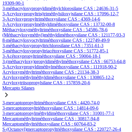
19309-90-1
3-méthacryloxypropyldiméthylchlorosilane CAS : 24636-31-5
3-Acryloxypropyltris(triméthylsiloxy)silane CAS : 17096-12-7
3-Acryloxypropyltriméthoxysilane CAS : 4369-14-6
3-Acryloxypropylméthyldiméthoxysilane CAS : 13732-00-8
Méthacryloxyméthyltriméthoxysilane CAS : 54586-78-6
(Méthacryloxyméthyl)méthyldiméthoxysilane CAS : 121177-93-3
8-méthacryloxyoctyltriméthoxysilane CAS : 122749-49-9
3-méthacryloxypropyltrichlorosilane CAS : 7351-61-3
3-méthacryloxypropyltriacétoxysilane CAS : 51772-85-1
3-Acétoxypropyltriméthoxysilane CAS : 59004-18-1
3-(méthacryloxy)propyldiméthylméthoxysilane CAS : 66753-64-8
3-Acryloxypropyldiméthylméthoxysilane CAS : 111918-90-2
Acryloxyméthyltriméthoxysilane CAS : 21134-38-3
Acryloxyméthylméthyldiméthoxysilane CAS : 130865-12-2
Acryloxytriisopropylsilane CAS : 157859-20-6
Mercapto Silanes
3-mercaptopropyltriméthoxysilane CAS : 4420-74-0
3-mercaptopropyltriéthoxysilane CAS : 14814-09-6
3-mercaptopropylméthyldiméthoxysilane CAS : 31001-77-1
Mercaptométhyltriméthoxysilane CAS : 30817-94-8
Mercaptométhyltriéthoxysilane CAS : 60764-83-2
S-(Octanoyl)mercaptopropyltriéthoxysilane CAS : 220727-26-4