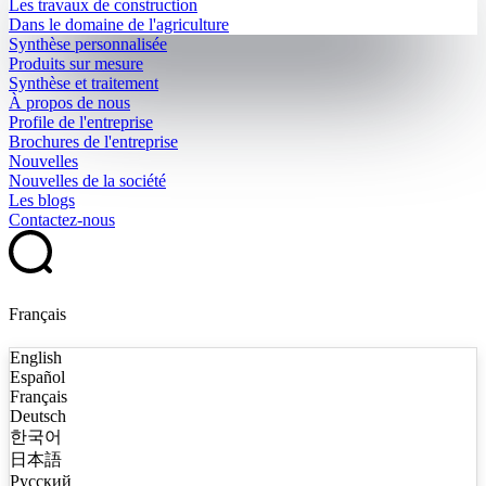
Les travaux de construction
Dans le domaine de l'agriculture
Synthèse personnalisée
Produits sur mesure
Synthèse et traitement
À propos de nous
Profile de l'entreprise
Brochures de l'entreprise
Nouvelles
Nouvelles de la société
Les blogs
Contactez-nous
Français
English
Español
Français
Deutsch
한국어
日本語
Русский