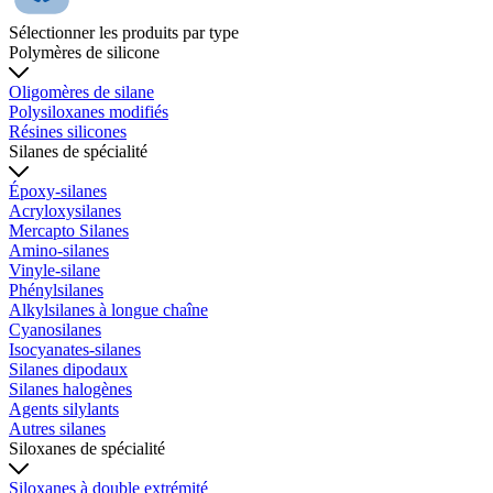
Sélectionner les produits par type
Polymères de silicone
Oligomères de silane
Polysiloxanes modifiés
Résines silicones
Silanes de spécialité
Époxy-silanes
Acryloxysilanes
Mercapto Silanes
Amino-silanes
Vinyle-silane
Phénylsilanes
Alkylsilanes à longue chaîne
Cyanosilanes
Isocyanates-silanes
Silanes dipodaux
Silanes halogènes
Agents silylants
Autres silanes
Siloxanes de spécialité
Siloxanes à double extrémité