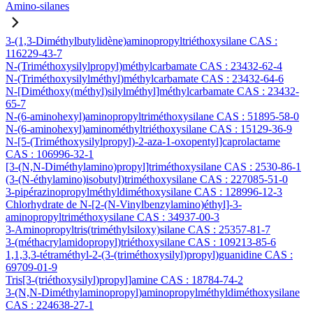
Amino-silanes
3-(1,3-Diméthylbutylidène)aminopropyltriéthoxysilane CAS :
116229-43-7
N-(Triméthoxysilylpropyl)méthylcarbamate CAS : 23432-62-4
N-(Triméthoxysilylméthyl)méthylcarbamate CAS : 23432-64-6
N-[Diméthoxy(méthyl)silylméthyl]méthylcarbamate CAS : 23432-
65-7
N-(6-aminohexyl)aminopropyltriméthoxysilane CAS : 51895-58-0
N-(6-aminohexyl)aminométhyltriéthoxysilane CAS : 15129-36-9
N-[5-(Triméthoxysilylpropyl)-2-aza-1-oxopentyl]caprolactame
CAS : 106996-32-1
[3-(N,N-Diméthylamino)propyl]triméthoxysilane CAS : 2530-86-1
(3-(N-éthylamino)isobutyl)triméthoxysilane CAS : 227085-51-0
3-pipérazinopropylméthyldiméthoxysilane CAS : 128996-12-3
Chlorhydrate de N-[2-(N-Vinylbenzylamino)éthyl]-3-
aminopropyltriméthoxysilane CAS : 34937-00-3
3-Aminopropyltris(triméthylsiloxy)silane CAS : 25357-81-7
3-(méthacrylamidopropyl)triéthoxysilane CAS : 109213-85-6
1,1,3,3-tétraméthyl-2-(3-(triméthoxysilyl)propyl)guanidine CAS :
69709-01-9
Tris[3-(triéthoxysilyl)propyl]amine CAS : 18784-74-2
3-(N,N-Diméthylaminopropyl)aminopropylméthyldiméthoxysilane
CAS : 224638-27-1