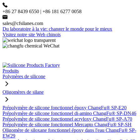
+86 27 8439 6550 | +86 181 6277 0058
sales@cfsilanes.com
Du laboratoire à la vie: changer le monde pour le mieux
Visitez notre site Web chinois
Produits
Polymères de silicone
Oligomères de silane
Prépolymère de silicone fonctionnel époxy ChangFu® SP-E20
Prépolymère de silicone fonctionnel di-amino ChangFu® SP-DN46
Prépolymère de silicone fonctionnel acryloxy ChangFu® SP-A70
Prépolymère de silicone fonctionnel Mercapto ChangFu® SP-SH
Oligomère de siloxane fonctionnel époxy dans l'eau ChangFu® SP-
EW29