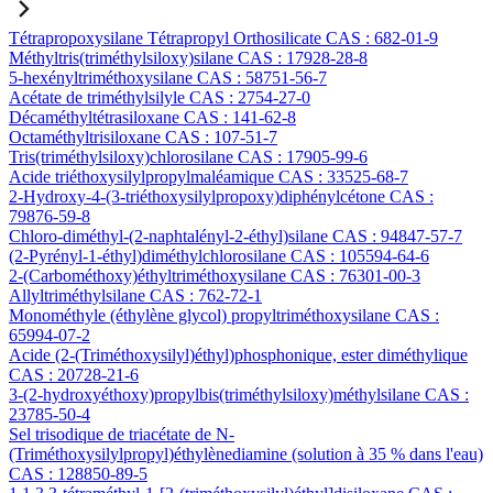
Tétrapropoxysilane Tétrapropyl Orthosilicate CAS : 682-01-9
Méthyltris(triméthylsiloxy)silane CAS : 17928-28-8
5-hexényltriméthoxysilane CAS : 58751-56-7
Acétate de triméthylsilyle CAS : 2754-27-0
Décaméthyltétrasiloxane CAS : 141-62-8
Octaméthyltrisiloxane CAS : 107-51-7
Tris(triméthylsiloxy)chlorosilane CAS : 17905-99-6
Acide triéthoxysilylpropylmaléamique CAS : 33525-68-7
2-Hydroxy-4-(3-triéthoxysilylpropoxy)diphénylcétone CAS :
79876-59-8
Chloro-diméthyl-(2-naphtalényl-2-éthyl)silane CAS : 94847-57-7
(2-Pyrényl-1-éthyl)diméthylchlorosilane CAS : 105594-64-6
2-(Carbométhoxy)éthyltriméthoxysilane CAS : 76301-00-3
Allyltriméthylsilane CAS : 762-72-1
Monométhyle (éthylène glycol) propyltriméthoxysilane CAS :
65994-07-2
Acide (2-(Triméthoxysilyl)éthyl)phosphonique, ester diméthylique
CAS : 20728-21-6
3-(2-hydroxyéthoxy)propylbis(triméthylsiloxy)méthylsilane CAS :
23785-50-4
Sel trisodique de triacétate de N-
(Triméthoxysilylpropyl)éthylènediamine (solution à 35 % dans l'eau)
CAS : 128850-89-5