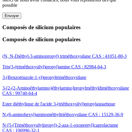
possible
Envoyer
Composés de silicium populaires
Composés de silicium populaires
(N, N-Diéthyl-3-aminopropyl) triméthoxysilane CAS : 41051-80-3
Tris(3-(triméthoxysilyl)propyl)amine CAS : 82984-64-3
3-(Benzotriazole-1-yl)propyltriméthoxysilane
3-[2-(2-Aminoéthylamino)éthylamino]propylméthyldiméthoxysilane
CAS : 99740-64-4
Ester diéthylique de l'acide 3-(triéthoxysilyl)propylaspartique
N-(6-aminohexyl)aminométhyltriéthoxysilane CAS : 15129-36-9
N-[5-(Triméthoxysilylpropyl)-2-aza-1-oxopentyl]caprolactame
CAS : 106996-32-1