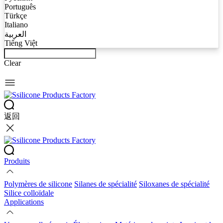
Português
Türkçe
Italiano
العربية
Tiếng Việt
Clear
返回
Produits
Polymères de silicone
Silanes de spécialité
Siloxanes de spécialité
Silice colloïdale
Applications