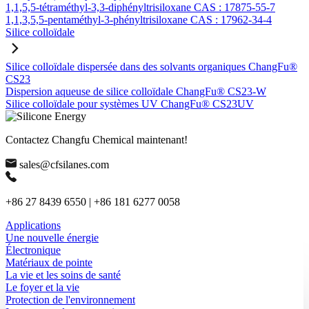
1,1,5,5-tétraméthyl-3,3-diphényltrisiloxane CAS : 17875-55-7
1,1,3,5,5-pentaméthyl-3-phényltrisiloxane CAS : 17962-34-4
Silice colloïdale
Silice colloïdale dispersée dans des solvants organiques ChangFu®
CS23
Dispersion aqueuse de silice colloïdale ChangFu® CS23-W
Silice colloïdale pour systèmes UV ChangFu® CS23UV
Contactez Changfu Chemical maintenant!
sales@cfsilanes.com
+86 27 8439 6550 | +86 181 6277 0058
Applications
Une nouvelle énergie
Électronique
Matériaux de pointe
La vie et les soins de santé
Le foyer et la vie
Protection de l'environnement