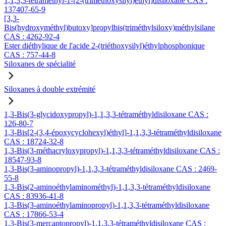
1,1,3,3-tétraméthyl-1-[2-(triméthoxysilyl)éthyl]disiloxane CAS :
137407-65-9
[3,3-
Bis(hydroxyméthyl)butoxy]propylbis(triméthylsiloxy)méthylsilane
CAS : 4262-92-4
Ester diéthylique de l'acide 2-(triéthoxysilyl)éthylphosphonique
CAS : 757-44-8
Siloxanes de spécialité
Siloxanes à double extrémité
1,3-Bis(3-glycidoxypropyl)-1,1,3,3-tétraméthyldisiloxane CAS :
126-80-7
1,3-Bis[2-(3,4-époxycyclohexyl)éthyl]-1,1,3,3-tétraméthyldisiloxane
CAS : 18724-32-8
1,3-Bis(3-méthacryloxypropyl)-1,1,3,3-tétraméthyldisiloxane CAS :
18547-93-8
1,3-Bis(3-aminopropyl)-1,1,3,3-tétraméthyldisiloxane CAS : 2469-
55-8
1,3-Bis(2-aminoéthylaminométhyl)-1,1,3,3-tétraméthyldisiloxane
CAS : 83936-41-8
1,3-Bis(3-aminoéthylaminopropyl)-1,1,3,3-tétraméthyldisiloxane
CAS : 17866-53-4
1,3-Bis(3-mercaptopropyl)-1,1,3,3-tétraméthyldisiloxane CAS :