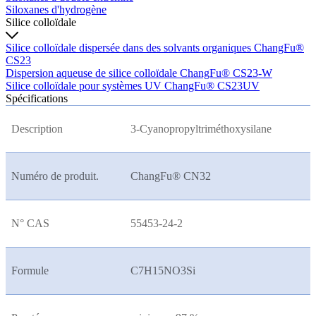
Siloxanes d'hydrogène
Silice colloïdale
Silice colloïdale dispersée dans des solvants organiques ChangFu®
CS23
Dispersion aqueuse de silice colloïdale ChangFu® CS23-W
Silice colloïdale pour systèmes UV ChangFu® CS23UV
Spécifications
Description
3-Cyanopropyltriméthoxysilane
Numéro de produit.
ChangFu® CN32
N° CAS
55453-24-2
Formule
C7H15NO3Si