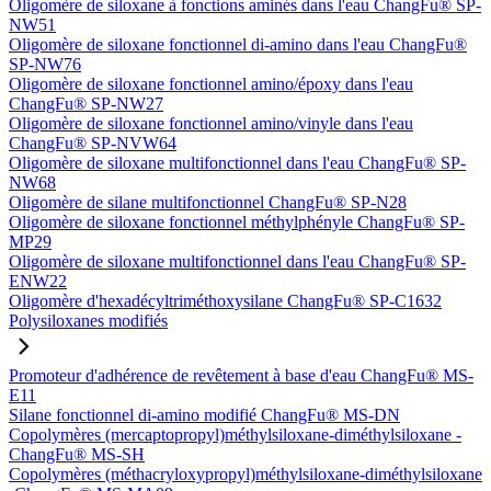
Oligomère de siloxane à fonctions aminés dans l'eau ChangFu® SP-
NW51
Oligomère de siloxane fonctionnel di-amino dans l'eau ChangFu®
SP-NW76
Oligomère de siloxane fonctionnel amino/époxy dans l'eau
ChangFu® SP-NW27
Oligomère de siloxane fonctionnel amino/vinyle dans l'eau
ChangFu® SP-NVW64
Oligomère de siloxane multifonctionnel dans l'eau ChangFu® SP-
NW68
Oligomère de silane multifonctionnel ChangFu® SP-N28
Oligomère de siloxane fonctionnel méthylphényle ChangFu® SP-
MP29
Oligomère de siloxane multifonctionnel dans l'eau ChangFu® SP-
ENW22
Oligomère d'hexadécyltriméthoxysilane ChangFu® SP-C1632
Polysiloxanes modifiés
Promoteur d'adhérence de revêtement à base d'eau ChangFu® MS-
E11
Silane fonctionnel di-amino modifié ChangFu® MS-DN
Copolymères (mercaptopropyl)méthylsiloxane-diméthylsiloxane -
ChangFu® MS-SH
Copolymères (méthacryloxypropyl)méthylsiloxane-diméthylsiloxane