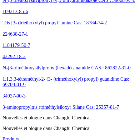
N-(3-triéthoxysilylpropyl)-4,5-dihydroimidazole CAS : 58068-97-6
109213-85-6
Tris [3- (triethoxylyl) propyl] amine Cas: 18784-74-2
224638-27-1
1184179-50-7
42292-18-2
N-(3-triméthoxysilylpropyl)hexadécanamide CAS : 862822-32-0
1,1,3,3-tétraméthyl-2- (3- (triméthoxylyl) propyl) guanidine Cas:
69709-01-9
34937-00-3
3-aminopropyltris (triméthylsiloxy) Silane Cas: 25357-81-7
Nouvelles et blogue dans Changfu Chemical
Nouvelles et blogue dans Changfu Chemical
Produits