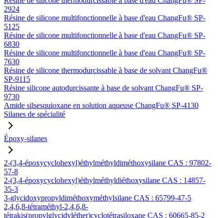
Résine de silicone thermodurcissable à base d'eau ChangFu® SP-
2924
Résine de silicone multifonctionnelle à base d'eau ChangFu® SP-
5125
Résine de silicone multifonctionnelle à base d'eau ChangFu® SP-
6830
Résine de silicone multifonctionnelle à base d'eau ChangFu® SP-
7630
Résine de silicone thermodurcissable à base de solvant ChangFu®
SP-9115
Résine silicone autodurcissante à base de solvant ChangFu® SP-
9730
Amide silsesquioxane en solution aqueuse ChangFu® SP-4130
Silanes de spécialité
Époxy-silanes
2-(3,4-époxycyclohexyl)éthylméthyldiméthoxysilane CAS : 97802-
57-8
2-(3,4-époxycyclohexyl)éthylméthyldiéthoxysilane CAS : 14857-
35-3
3-glycidoxypropyldiméthoxyméthylsilane CAS : 65799-47-5
2,4,6,8-tétraméthyl-2,4,6,8-
tétrakis(propylglycidyléther)cyclotétrasiloxane CAS : 60665-85-2