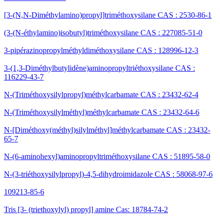
[3-(N,N-Diméthylamino)propyl]triméthoxysilane CAS : 2530-86-1
(3-(N-éthylamino)isobutyl)triméthoxysilane CAS : 227085-51-0
3-pipérazinopropylméthyldiméthoxysilane CAS : 128996-12-3
3-(1,3-Diméthylbutylidène)aminopropyltriéthoxysilane CAS :
116229-43-7
N-(Triméthoxysilylpropyl)méthylcarbamate CAS : 23432-62-4
N-(Triméthoxysilylméthyl)méthylcarbamate CAS : 23432-64-6
N-[Diméthoxy(méthyl)silylméthyl]méthylcarbamate CAS : 23432-
65-7
N-(6-aminohexyl)aminopropyltriméthoxysilane CAS : 51895-58-0
N-(3-triéthoxysilylpropyl)-4,5-dihydroimidazole CAS : 58068-97-6
109213-85-6
Tris [3- (triethoxylyl) propyl] amine Cas: 18784-74-2