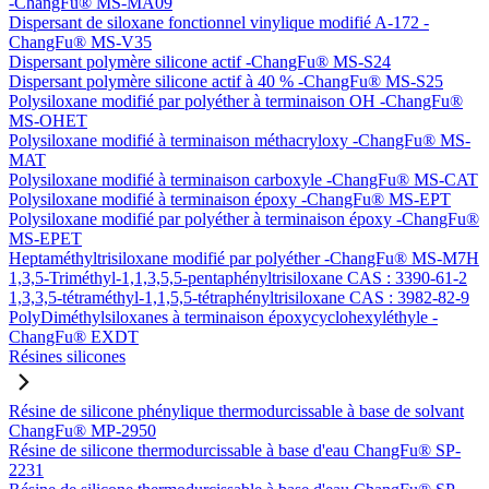
-ChangFu® MS-MA09
Dispersant de siloxane fonctionnel vinylique modifié A-172 -
ChangFu® MS-V35
Dispersant polymère silicone actif -ChangFu® MS-S24
Dispersant polymère silicone actif à 40 % -ChangFu® MS-S25
Polysiloxane modifié par polyéther à terminaison OH -ChangFu®
MS-OHET
Polysiloxane modifié à terminaison méthacryloxy -ChangFu® MS-
MAT
Polysiloxane modifié à terminaison carboxyle -ChangFu® MS-CAT
Polysiloxane modifié à terminaison époxy -ChangFu® MS-EPT
Polysiloxane modifié par polyéther à terminaison époxy -ChangFu®
MS-EPET
Heptaméthyltrisiloxane modifié par polyéther -ChangFu® MS-M7H
1,3,5-Triméthyl-1,1,3,5,5-pentaphényltrisiloxane CAS : 3390-61-2
1,3,3,5-tétraméthyl-1,1,5,5-tétraphényltrisiloxane CAS : 3982-82-9
PolyDiméthylsiloxanes à terminaison époxycyclohexyléthyle -
ChangFu® EXDT
Résines silicones
Résine de silicone phénylique thermodurcissable à base de solvant
ChangFu® MP-2950
Résine de silicone thermodurcissable à base d'eau ChangFu® SP-
2231