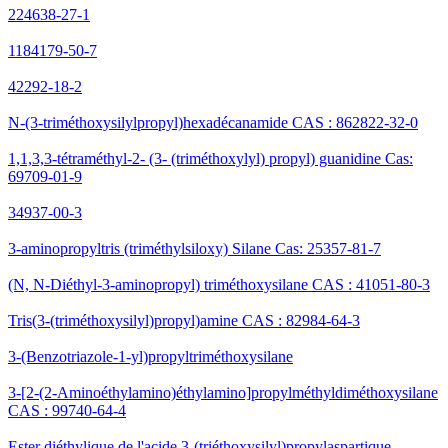
224638-27-1
1184179-50-7
42292-18-2
N-(3-triméthoxysilylpropyl)hexadécanamide CAS : 862822-32-0
1,1,3,3-tétraméthyl-2- (3- (triméthoxylyl) propyl) guanidine Cas:
69709-01-9
34937-00-3
3-aminopropyltris (triméthylsiloxy) Silane Cas: 25357-81-7
(N, N-Diéthyl-3-aminopropyl) triméthoxysilane CAS : 41051-80-3
Tris(3-(triméthoxysilyl)propyl)amine CAS : 82984-64-3
3-(Benzotriazole-1-yl)propyltriméthoxysilane
3-[2-(2-Aminoéthylamino)éthylamino]propylméthyldiméthoxysilane
CAS : 99740-64-4
Ester diéthylique de l'acide 3-(triéthoxysilyl)propylaspartique