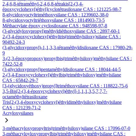
2,4,6,8-tétraméthyl-2,4,6,8-tétrakis[2-(3,4-
époxycyclohexyl)éthyl]cyclotétrasiloxane CAS : 121225-98-7
8-glycidoxyoctyltriméthoxysilane CAS : 1239602-38-0
8-glycidoxyoctyltriéthoxysilane CAS : 1814903-73-5
Méthacrylate époxy cyclosiloxane CAS : 948598-97-8
(3-glycidyloxypropyl)méthyldiéthoxysilane CAS : 2897-60-1
2-(3,4-époxycyclohexyl)éthyltris(triméthylsiloxy)silane CAS :
90492-24-3
(3-glycidoxypropyl)-1,1,3,3-tétraméthyldisiloxane CAS : 17980-29-
9
3-(2,3-époxypropoxy)propylbis(triméthylsiloxy)méthylsilane CAS :
7422-52-8
(3-glycidoxypropyl)pentaméthyldisiloxane CAS : 18044-44-5
2-(3,4-Epoxycyclohexyl)éthylbis(triméthylsiloxy)méthylsilane
CAS : 65842-29-7
[3-(glycidoxyéthoxy)propyl]triméthoxysilane CAS : 118822-75-6
3,5-Bis[2-(3,4-époxycyclohexyl)éthyl]-1,1,1,3,5,7,7,7-
octaméthyltétrasiloxane
Tris[2-(3,4-époxycyclohexyl)éthyldiméthylsiloxy]méthylsilane
CAS : 121239-71-2
Acryloxysilanes
3-méthacryloxypropyltris(triméthylsiloxy)silane CAS : 17096-07-0
3-méthacryloyloxypropylbis(triméthylsiloxy)méthylsilane CAS :