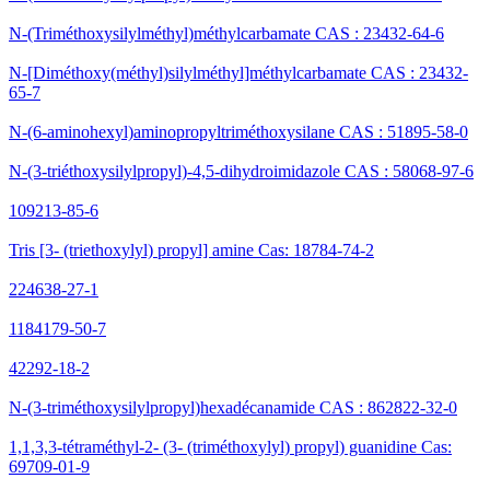
N-(Triméthoxysilylméthyl)méthylcarbamate CAS : 23432-64-6
N-[Diméthoxy(méthyl)silylméthyl]méthylcarbamate CAS : 23432-
65-7
N-(6-aminohexyl)aminopropyltriméthoxysilane CAS : 51895-58-0
N-(3-triéthoxysilylpropyl)-4,5-dihydroimidazole CAS : 58068-97-6
109213-85-6
Tris [3- (triethoxylyl) propyl] amine Cas: 18784-74-2
224638-27-1
1184179-50-7
42292-18-2
N-(3-triméthoxysilylpropyl)hexadécanamide CAS : 862822-32-0
1,1,3,3-tétraméthyl-2- (3- (triméthoxylyl) propyl) guanidine Cas:
69709-01-9