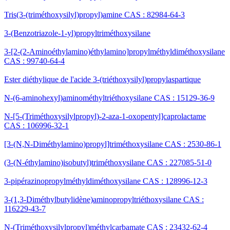
Tris(3-(triméthoxysilyl)propyl)amine CAS : 82984-64-3
3-(Benzotriazole-1-yl)propyltriméthoxysilane
3-[2-(2-Aminoéthylamino)éthylamino]propylméthyldiméthoxysilane
CAS : 99740-64-4
Ester diéthylique de l'acide 3-(triéthoxysilyl)propylaspartique
N-(6-aminohexyl)aminométhyltriéthoxysilane CAS : 15129-36-9
N-[5-(Triméthoxysilylpropyl)-2-aza-1-oxopentyl]caprolactame
CAS : 106996-32-1
[3-(N,N-Diméthylamino)propyl]triméthoxysilane CAS : 2530-86-1
(3-(N-éthylamino)isobutyl)triméthoxysilane CAS : 227085-51-0
3-pipérazinopropylméthyldiméthoxysilane CAS : 128996-12-3
3-(1,3-Diméthylbutylidène)aminopropyltriéthoxysilane CAS :
116229-43-7
N-(Triméthoxysilylpropyl)méthylcarbamate CAS : 23432-62-4