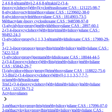
2,4,6,8-tétraméthyl-2,4,6,8-tétrakis[2-(3,4-
époxycyclohexyl)éthyl]cyclotétrasiloxane CAS : 121225-98-7
8-glycidoxyoctyltriméthoxysilane CAS : 1239602-38-0
8-glycidoxyoctyltriéthoxysilane CAS : 1814903-73-5
Méthacrylate époxy cyclosiloxane CAS : 948598-97-8
(3-glycidyloxypropyl)méthyldiéthoxysilane CAS : 2897-60-1
2-(3,4-époxycyclohexyl)éthyltris(triméthylsiloxy)silane CAS :
90492-24-3
(3-glycidoxypropyl)-1,1,3,3-tétraméthyldisiloxane CAS : 17980-29-
9
3-(2,3-époxypropoxy)propylbis(triméthylsiloxy)méthylsilane CAS :
7422-52-8
(3-glycidoxypropyl)pentaméthyldisiloxane CAS : 18044-44-5
2-(3,4-Epoxycyclohexyl)éthylbis(triméthylsiloxy)méthylsilane
CAS : 65842-29-7
[3-(glycidoxyéthoxy)propyl]triméthoxysilane CAS : 118822-75-6
3,5-Bis[2-(3,4-époxycyclohexyl)éthyl]-1,1,1,3,5,7,7,7-
octaméthyltétrasiloxane
Tris[2-(3,4-époxycyclohexyl)éthyldiméthylsiloxy]méthylsilane
CAS : 121239-71-2
Acryloxysilanes
3-méthacryloxypropyltris(triméthylsiloxy)silane CAS : 17096-07-0
3-méthacryloyloxypropylbis(triméthylsiloxy)méthylsilane CAS :