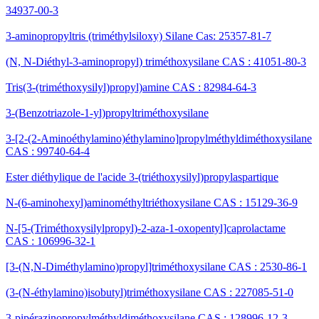
34937-00-3
3-aminopropyltris (triméthylsiloxy) Silane Cas: 25357-81-7
(N, N-Diéthyl-3-aminopropyl) triméthoxysilane CAS : 41051-80-3
Tris(3-(triméthoxysilyl)propyl)amine CAS : 82984-64-3
3-(Benzotriazole-1-yl)propyltriméthoxysilane
3-[2-(2-Aminoéthylamino)éthylamino]propylméthyldiméthoxysilane
CAS : 99740-64-4
Ester diéthylique de l'acide 3-(triéthoxysilyl)propylaspartique
N-(6-aminohexyl)aminométhyltriéthoxysilane CAS : 15129-36-9
N-[5-(Triméthoxysilylpropyl)-2-aza-1-oxopentyl]caprolactame
CAS : 106996-32-1
[3-(N,N-Diméthylamino)propyl]triméthoxysilane CAS : 2530-86-1
(3-(N-éthylamino)isobutyl)triméthoxysilane CAS : 227085-51-0
3-pipérazinopropylméthyldiméthoxysilane CAS : 128996-12-3