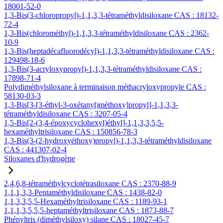
18001-52-0
1,3-Bis(3-chloropropyl)-1,1,3,3-tétraméthyldisiloxane CAS : 18132-
72-4
1,3-Bis(chlorométhyl)-1,1,3,3-tétraméthyldisiloxane CAS : 2362-
10-9
1,3-Bis(heptadécafluorodécyl)-1,1,3,3-tétraméthyldisiloxane CAS :
129498-18-6
1,3-Bis(3-acryloxypropyl)-1,1,3,3-tétraméthyldisiloxane CAS :
17898-71-4
Polydiméthylsiloxane à terminaison méthacryloxypropyle CAS :
58130-03-3
1,3-Bis[3-[3-éthyl-3-oxétanyl)méthoxy]propyl]-1,1,3,3-
tétraméthyldisiloxane CAS : 3207-05-4
1,5-Bis[2-(3,4-époxycyclohexyl)éthyl]-1,1,3,3,5,5-
hexaméthyltrisiloxane CAS : 150856-78-3
1,3-Bis(3-(2-hydroxyéthoxy)propyl)-1,1,3,3-tétraméthyldisiloxane
CAS : 441307-02-4
Siloxanes d'hydrogène
2,4,6,8-tétraméthylcyclotétrasiloxane CAS : 2370-88-9
1,1,1,3,3-Pentaméthyldisiloxane CAS : 1438-82-0
1,1,3,3,5,5-Hexaméthyltrisiloxane CAS : 1189-93-1
1,1,1,3,5,5,5-heptaméthyltrisiloxane CAS : 1873-88-7
Phényltris (diméthylsiloxy) silane CAS : 18027-45-7