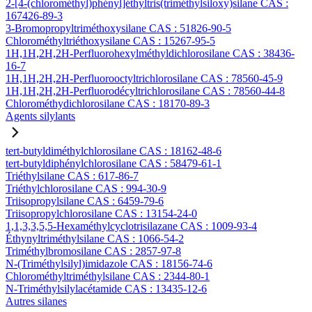
2-[4-(chlorométhyl)phényl]éthyltris(triméthylsiloxy)silane CAS :
167426-89-3
3-Bromopropyltriméthoxysilane CAS : 51826-90-5
Chlorométhyltriéthoxysilane CAS : 15267-95-5
1H,1H,2H,2H-Perfluorohexylméthyldichlorosilane CAS : 38436-
16-7
1H,1H,2H,2H-Perfluorooctyltrichlorosilane CAS : 78560-45-9
1H,1H,2H,2H-Perfluorodécyltrichlorosilane CAS : 78560-44-8
Chlorométhydichlorosilane CAS : 18170-89-3
Agents silylants
tert-butyldiméthylchlorosilane CAS : 18162-48-6
tert-butyldiphénylchlorosilane CAS : 58479-61-1
Triéthylsilane CAS : 617-86-7
Triéthylchlorosilane CAS : 994-30-9
Triisopropylsilane CAS : 6459-79-6
Triisopropylchlorosilane CAS : 13154-24-0
1,1,3,3,5,5-Hexaméthylcyclotrisilazane CAS : 1009-93-4
Éthynyltriméthylsilane CAS : 1066-54-2
Triméthylbromosilane CAS : 2857-97-8
N-(Triméthylsilyl)imidazole CAS : 18156-74-6
Chlorométhyltriméthylsilane CAS : 2344-80-1
N-Triméthylsilylacétamide CAS : 13435-12-6
Autres silanes