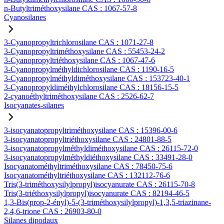
n-Butyltriméthoxysilane CAS : 1067-57-8
Cyanosilanes
3-Cyanopropyltrichlorosilane CAS : 1071-27-8
3-Cyanopropyltriméthoxysilane CAS : 55453-24-2
3-Cyanopropyltriéthoxysilane CAS : 1067-47-6
3-Cyanopropylméthyldichlorosilane CAS : 1190-16-5
3-Cyanopropylméthyldiméthoxysilane CAS : 153723-40-1
3-Cyanopropyldiméthylchlorosilane CAS : 18156-15-5
2-cyanoéthyltriméthoxysilane CAS : 2526-62-7
Isocyanates-silanes
3-isocyanatopropyltriméthoxysilane CAS : 15396-00-6
3-isocyanatopropyltriéthoxysilane CAS : 24801-88-5
3-isocyanatopropylméthyldiméthoxysilane CAS : 26115-72-0
3-isocyanatopropylméthyldiéthoxysilane CAS : 33491-28-0
Isocyanatométhyltriméthoxysilane CAS : 78450-75-6
Isocyanatométhyltriéthoxysilane CAS : 132112-76-6
Tris(3-triméthoxysilylpropyl)isocyanurate CAS : 26115-70-8
Tris(3-triéthoxysilylpropyl)isocyanurate CAS : 82194-46-5
1,3-Bis(prop-2-ényl)-5-(3-triméthoxysilylpropyl)-1,3,5-triazinane-
2,4,6-trione CAS : 26903-80-0
Silanes dipodaux