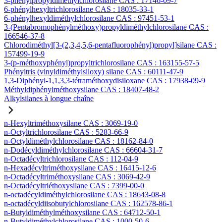
3-phénylpropyldiméthylchlorosilane CAS : 17146-09-7
6-phénylhexyltrichlorosilane CAS : 18035-33-1
6-phénylhexyldiméthylchlorosilane CAS : 97451-53-1
3-(Pentabromophénylméthoxy)propyldiméthylchlorosilane CAS :
166546-37-8
Chlorodiméthyl[3-(2,3,4,5,6-pentafluorophényl)propyl]silane CAS :
157499-19-9
3-(p-méthoxyphényl)propyltrichlorosilane CAS : 163155-57-5
Phényltris (vinyldiméthylsiloxy) silane CAS : 60111-47-9
1,3-Diphényl-1,1,3,3-tétraméthoxydisiloxane CAS : 17938-09-9
Méthyldiphénylméthoxysilane CAS : 18407-48-2
Alkylsilanes à longue chaîne
n-Hexyltriméthoxysilane CAS : 3069-19-0
n-Octyltrichlorosilane CAS : 5283-66-9
n-Octyldiméthylchlorosilane CAS : 18162-84-0
n-Dodécyldiméthylchlorosilane CAS : 66604-31-7
n-Octadécyltrichlorosilane CAS : 112-04-9
n-Hexadécyltriméthoxysilane CAS : 16415-12-6
n-Octadécyltriméthoxysilane CAS : 3069-42-9
n-Octadécyltriéthoxysilane CAS : 7399-00-0
n-octadécyldiméthylchlorosilane CAS : 18643-08-8
n-octadécyldiisobutylchlorosilane CAS : 162578-86-1
n-Butyldiméthylméthoxysilane CAS : 64712-50-1
n-Butyldiméthylchlorosilane CAS : 1000-50-6