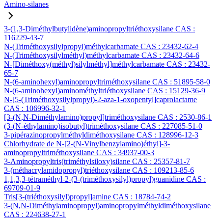
Amino-silanes
3-(1,3-Diméthylbutylidène)aminopropyltriéthoxysilane CAS :
116229-43-7
N-(Triméthoxysilylpropyl)méthylcarbamate CAS : 23432-62-4
N-(Triméthoxysilylméthyl)méthylcarbamate CAS : 23432-64-6
N-[Diméthoxy(méthyl)silylméthyl]méthylcarbamate CAS : 23432-
65-7
N-(6-aminohexyl)aminopropyltriméthoxysilane CAS : 51895-58-0
N-(6-aminohexyl)aminométhyltriéthoxysilane CAS : 15129-36-9
N-[5-(Triméthoxysilylpropyl)-2-aza-1-oxopentyl]caprolactame
CAS : 106996-32-1
[3-(N,N-Diméthylamino)propyl]triméthoxysilane CAS : 2530-86-1
(3-(N-éthylamino)isobutyl)triméthoxysilane CAS : 227085-51-0
3-pipérazinopropylméthyldiméthoxysilane CAS : 128996-12-3
Chlorhydrate de N-[2-(N-Vinylbenzylamino)éthyl]-3-
aminopropyltriméthoxysilane CAS : 34937-00-3
3-Aminopropyltris(triméthylsiloxy)silane CAS : 25357-81-7
3-(méthacrylamidopropyl)triéthoxysilane CAS : 109213-85-6
1,1,3,3-tétraméthyl-2-(3-(triméthoxysilyl)propyl)guanidine CAS :
69709-01-9
Tris[3-(triéthoxysilyl)propyl]amine CAS : 18784-74-2
3-(N,N-Diméthylaminopropyl)aminopropylméthyldiméthoxysilane
CAS : 224638-27-1