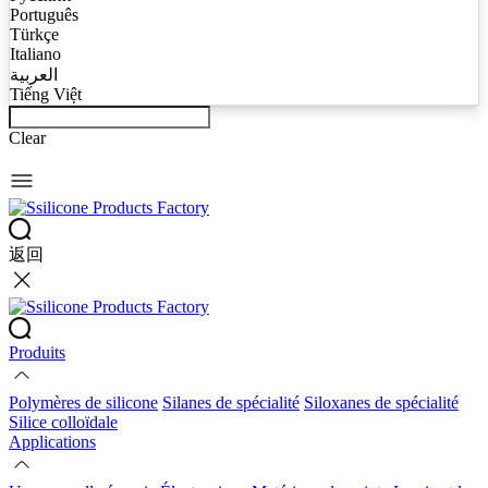
Português
Türkçe
Italiano
العربية
Tiếng Việt
Clear
返回
Produits
Polymères de silicone
Silanes de spécialité
Siloxanes de spécialité
Silice colloïdale
Applications