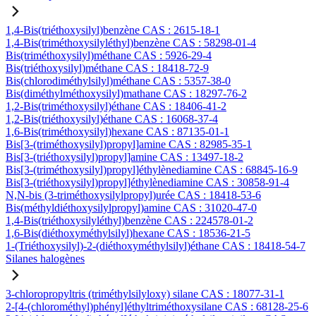
1,4-Bis(triéthoxysilyl)benzène CAS : 2615-18-1
1,4-Bis(triméthoxysilyléthyl)benzène CAS : 58298-01-4
Bis(triméthoxysilyl)méthane CAS : 5926-29-4
Bis(triéthoxysilyl)méthane CAS : 18418-72-9
Bis(chlorodiméthylsilyl)méthane CAS : 5357-38-0
Bis(diméthylméthoxysilyl)mathane CAS : 18297-76-2
1,2-Bis(triméthoxysilyl)éthane CAS : 18406-41-2
1,2-Bis(triéthoxysilyl)éthane CAS : 16068-37-4
1,6-Bis(triméthoxysilyl)hexane CAS : 87135-01-1
Bis[3-(triméthoxysilyl)propyl]amine CAS : 82985-35-1
Bis[3-(triéthoxysilyl)propyl]amine CAS : 13497-18-2
Bis[3-(triméthoxysilyl)propyl]éthylènediamine CAS : 68845-16-9
Bis[3-(triéthoxysilyl)propyl]éthylènediamine CAS : 30858-91-4
N,N-bis (3-triméthoxysilylpropyl)urée CAS : 18418-53-6
Bis(méthyldiéthoxysilylpropyl)amine CAS : 31020-47-0
1,4-Bis(triéthoxysilyléthyl)benzène CAS : 224578-01-2
1,6-Bis(diéthoxyméthylsilyl)hexane CAS : 18536-21-5
1-(Triéthoxysilyl)-2-(diéthoxyméthylsilyl)éthane CAS : 18418-54-7
Silanes halogènes
3-chloropropyltris (triméthylsilyloxy) silane CAS : 18077-31-1
2-[4-(chlorométhyl)phényl]éthyltriméthoxysilane CAS : 68128-25-6