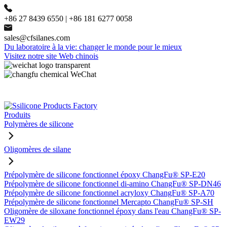
+86 27 8439 6550 | +86 181 6277 0058
sales@cfsilanes.com
Du laboratoire à la vie: changer le monde pour le mieux
Visitez notre site Web chinois
Produits
Polymères de silicone
Oligomères de silane
Prépolymère de silicone fonctionnel époxy ChangFu® SP-E20
Prépolymère de silicone fonctionnel di-amino ChangFu® SP-DN46
Prépolymère de silicone fonctionnel acryloxy ChangFu® SP-A70
Prépolymère de silicone fonctionnel Mercapto ChangFu® SP-SH
Oligomère de siloxane fonctionnel époxy dans l'eau ChangFu® SP-
EW29