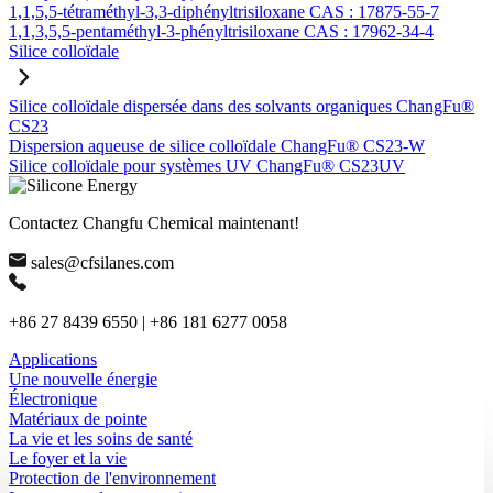
1,1,5,5-tétraméthyl-3,3-diphényltrisiloxane CAS : 17875-55-7
1,1,3,5,5-pentaméthyl-3-phényltrisiloxane CAS : 17962-34-4
Silice colloïdale
Silice colloïdale dispersée dans des solvants organiques ChangFu®
CS23
Dispersion aqueuse de silice colloïdale ChangFu® CS23-W
Silice colloïdale pour systèmes UV ChangFu® CS23UV
Contactez Changfu Chemical maintenant!
sales@cfsilanes.com
+86 27 8439 6550 | +86 181 6277 0058
Applications
Une nouvelle énergie
Électronique
Matériaux de pointe
La vie et les soins de santé
Le foyer et la vie
Protection de l'environnement