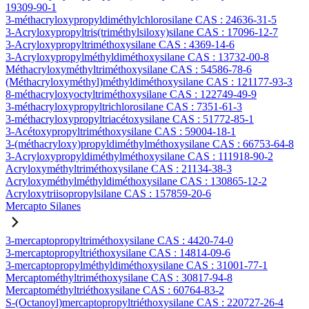
19309-90-1
3-méthacryloxypropyldiméthylchlorosilane CAS : 24636-31-5
3-Acryloxypropyltris(triméthylsiloxy)silane CAS : 17096-12-7
3-Acryloxypropyltriméthoxysilane CAS : 4369-14-6
3-Acryloxypropylméthyldiméthoxysilane CAS : 13732-00-8
Méthacryloxyméthyltriméthoxysilane CAS : 54586-78-6
(Méthacryloxyméthyl)méthyldiméthoxysilane CAS : 121177-93-3
8-méthacryloxyoctyltriméthoxysilane CAS : 122749-49-9
3-méthacryloxypropyltrichlorosilane CAS : 7351-61-3
3-méthacryloxypropyltriacétoxysilane CAS : 51772-85-1
3-Acétoxypropyltriméthoxysilane CAS : 59004-18-1
3-(méthacryloxy)propyldiméthylméthoxysilane CAS : 66753-64-8
3-Acryloxypropyldiméthylméthoxysilane CAS : 111918-90-2
Acryloxyméthyltriméthoxysilane CAS : 21134-38-3
Acryloxyméthylméthyldiméthoxysilane CAS : 130865-12-2
Acryloxytriisopropylsilane CAS : 157859-20-6
Mercapto Silanes
3-mercaptopropyltriméthoxysilane CAS : 4420-74-0
3-mercaptopropyltriéthoxysilane CAS : 14814-09-6
3-mercaptopropylméthyldiméthoxysilane CAS : 31001-77-1
Mercaptométhyltriméthoxysilane CAS : 30817-94-8
Mercaptométhyltriéthoxysilane CAS : 60764-83-2
S-(Octanoyl)mercaptopropyltriéthoxysilane CAS : 220727-26-4