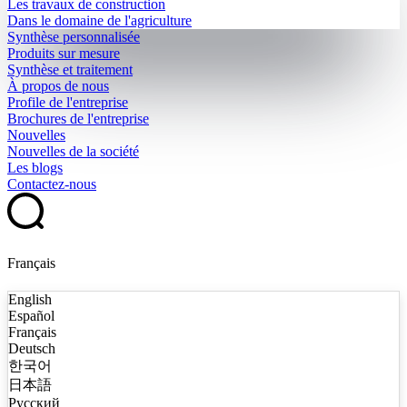
Les travaux de construction
Dans le domaine de l'agriculture
Synthèse personnalisée
Produits sur mesure
Synthèse et traitement
À propos de nous
Profile de l'entreprise
Brochures de l'entreprise
Nouvelles
Nouvelles de la société
Les blogs
Contactez-nous
Français
English
Español
Français
Deutsch
한국어
日本語
Русский