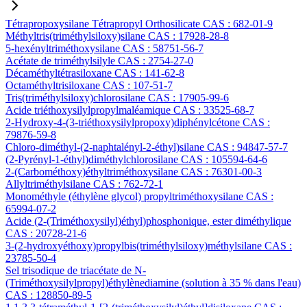
Tétrapropoxysilane Tétrapropyl Orthosilicate CAS : 682-01-9
Méthyltris(triméthylsiloxy)silane CAS : 17928-28-8
5-hexényltriméthoxysilane CAS : 58751-56-7
Acétate de triméthylsilyle CAS : 2754-27-0
Décaméthyltétrasiloxane CAS : 141-62-8
Octaméthyltrisiloxane CAS : 107-51-7
Tris(triméthylsiloxy)chlorosilane CAS : 17905-99-6
Acide triéthoxysilylpropylmaléamique CAS : 33525-68-7
2-Hydroxy-4-(3-triéthoxysilylpropoxy)diphénylcétone CAS :
79876-59-8
Chloro-diméthyl-(2-naphtalényl-2-éthyl)silane CAS : 94847-57-7
(2-Pyrényl-1-éthyl)diméthylchlorosilane CAS : 105594-64-6
2-(Carbométhoxy)éthyltriméthoxysilane CAS : 76301-00-3
Allyltriméthylsilane CAS : 762-72-1
Monométhyle (éthylène glycol) propyltriméthoxysilane CAS :
65994-07-2
Acide (2-(Triméthoxysilyl)éthyl)phosphonique, ester diméthylique
CAS : 20728-21-6
3-(2-hydroxyéthoxy)propylbis(triméthylsiloxy)méthylsilane CAS :
23785-50-4
Sel trisodique de triacétate de N-
(Triméthoxysilylpropyl)éthylènediamine (solution à 35 % dans l'eau)
CAS : 128850-89-5