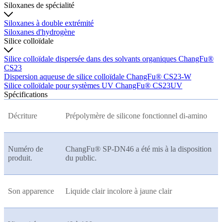
Siloxanes de spécialité
Siloxanes à double extrémité
Siloxanes d'hydrogène
Silice colloïdale
Silice colloïdale dispersée dans des solvants organiques ChangFu®
CS23
Dispersion aqueuse de silice colloïdale ChangFu® CS23-W
Silice colloïdale pour systèmes UV ChangFu® CS23UV
Spécifications
Décriture
Prépolymère de silicone fonctionnel di-amino
Numéro de
ChangFu® SP-DN46 a été mis à la disposition
produit.
du public.
Son apparence
Liquide clair incolore à jaune clair