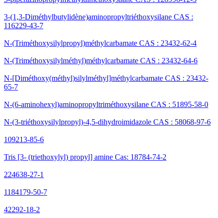
3-(1,3-Diméthylbutylidène)aminopropyltriéthoxysilane CAS :
116229-43-7
N-(Triméthoxysilylpropyl)méthylcarbamate CAS : 23432-62-4
N-(Triméthoxysilylméthyl)méthylcarbamate CAS : 23432-64-6
N-[Diméthoxy(méthyl)silylméthyl]méthylcarbamate CAS : 23432-
65-7
N-(6-aminohexyl)aminopropyltriméthoxysilane CAS : 51895-58-0
N-(3-triéthoxysilylpropyl)-4,5-dihydroimidazole CAS : 58068-97-6
109213-85-6
Tris [3- (triethoxylyl) propyl] amine Cas: 18784-74-2
224638-27-1
1184179-50-7
42292-18-2