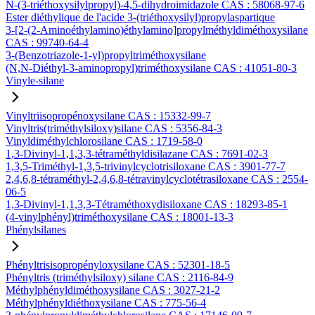
N-(3-triéthoxysilylpropyl)-4,5-dihydroimidazole CAS : 58068-97-6
Ester diéthylique de l'acide 3-(triéthoxysilyl)propylaspartique
3-[2-(2-Aminoéthylamino)éthylamino]propylméthyldiméthoxysilane
CAS : 99740-64-4
3-(Benzotriazole-1-yl)propyltriméthoxysilane
(N,N-Diéthyl-3-aminopropyl)triméthoxysilane CAS : 41051-80-3
Vinyle-silane
Vinyltriisopropénoxysilane CAS : 15332-99-7
Vinyltris(triméthylsiloxy)silane CAS : 5356-84-3
Vinyldiméthylchlorosilane CAS : 1719-58-0
1,3-Divinyl-1,1,3,3-tétraméthyldisilazane CAS : 7691-02-3
1,3,5-Triméthyl-1,3,5-trivinylcyclotrisiloxane CAS : 3901-77-7
2,4,6,8-tétraméthyl-2,4,6,8-tétravinylcyclotétrasiloxane CAS : 2554-
06-5
1,3-Divinyl-1,1,3,3-Tétraméthoxydisiloxane CAS : 18293-85-1
(4-vinylphényl)triméthoxysilane CAS : 18001-13-3
Phénylsilanes
Phényltrisisopropényloxysilane CAS : 52301-18-5
Phényltris (triméthylsiloxy) silane CAS : 2116-84-9
Méthylphényldiméthoxysilane CAS : 3027-21-2
Méthylphényldiéthoxysilane CAS : 775-56-4