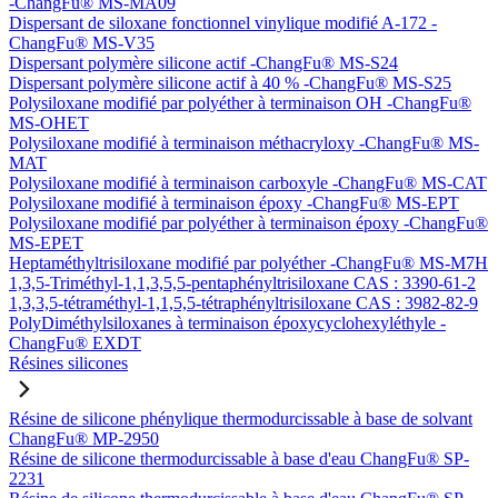
-ChangFu® MS-MA09
Dispersant de siloxane fonctionnel vinylique modifié A-172 -
ChangFu® MS-V35
Dispersant polymère silicone actif -ChangFu® MS-S24
Dispersant polymère silicone actif à 40 % -ChangFu® MS-S25
Polysiloxane modifié par polyéther à terminaison OH -ChangFu®
MS-OHET
Polysiloxane modifié à terminaison méthacryloxy -ChangFu® MS-
MAT
Polysiloxane modifié à terminaison carboxyle -ChangFu® MS-CAT
Polysiloxane modifié à terminaison époxy -ChangFu® MS-EPT
Polysiloxane modifié par polyéther à terminaison époxy -ChangFu®
MS-EPET
Heptaméthyltrisiloxane modifié par polyéther -ChangFu® MS-M7H
1,3,5-Triméthyl-1,1,3,5,5-pentaphényltrisiloxane CAS : 3390-61-2
1,3,3,5-tétraméthyl-1,1,5,5-tétraphényltrisiloxane CAS : 3982-82-9
PolyDiméthylsiloxanes à terminaison époxycyclohexyléthyle -
ChangFu® EXDT
Résines silicones
Résine de silicone phénylique thermodurcissable à base de solvant
ChangFu® MP-2950
Résine de silicone thermodurcissable à base d'eau ChangFu® SP-
2231