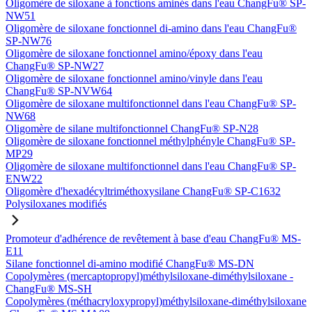
Oligomère de siloxane à fonctions aminés dans l'eau ChangFu® SP-
NW51
Oligomère de siloxane fonctionnel di-amino dans l'eau ChangFu®
SP-NW76
Oligomère de siloxane fonctionnel amino/époxy dans l'eau
ChangFu® SP-NW27
Oligomère de siloxane fonctionnel amino/vinyle dans l'eau
ChangFu® SP-NVW64
Oligomère de siloxane multifonctionnel dans l'eau ChangFu® SP-
NW68
Oligomère de silane multifonctionnel ChangFu® SP-N28
Oligomère de siloxane fonctionnel méthylphényle ChangFu® SP-
MP29
Oligomère de siloxane multifonctionnel dans l'eau ChangFu® SP-
ENW22
Oligomère d'hexadécyltriméthoxysilane ChangFu® SP-C1632
Polysiloxanes modifiés
Promoteur d'adhérence de revêtement à base d'eau ChangFu® MS-
E11
Silane fonctionnel di-amino modifié ChangFu® MS-DN
Copolymères (mercaptopropyl)méthylsiloxane-diméthylsiloxane -
ChangFu® MS-SH
Copolymères (méthacryloxypropyl)méthylsiloxane-diméthylsiloxane