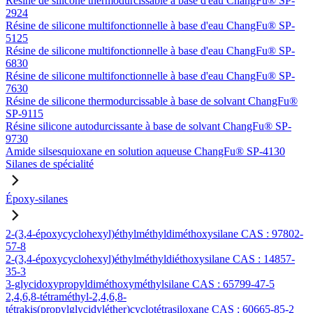
Résine de silicone thermodurcissable à base d'eau ChangFu® SP-
2924
Résine de silicone multifonctionnelle à base d'eau ChangFu® SP-
5125
Résine de silicone multifonctionnelle à base d'eau ChangFu® SP-
6830
Résine de silicone multifonctionnelle à base d'eau ChangFu® SP-
7630
Résine de silicone thermodurcissable à base de solvant ChangFu®
SP-9115
Résine silicone autodurcissante à base de solvant ChangFu® SP-
9730
Amide silsesquioxane en solution aqueuse ChangFu® SP-4130
Silanes de spécialité
Époxy-silanes
2-(3,4-époxycyclohexyl)éthylméthyldiméthoxysilane CAS : 97802-
57-8
2-(3,4-époxycyclohexyl)éthylméthyldiéthoxysilane CAS : 14857-
35-3
3-glycidoxypropyldiméthoxyméthylsilane CAS : 65799-47-5
2,4,6,8-tétraméthyl-2,4,6,8-
tétrakis(propylglycidyléther)cyclotétrasiloxane CAS : 60665-85-2