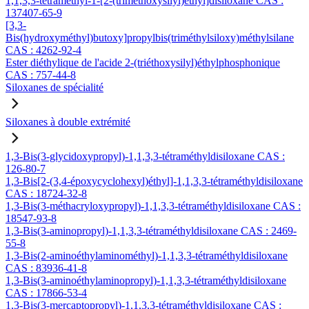
1,1,3,3-tétraméthyl-1-[2-(triméthoxysilyl)éthyl]disiloxane CAS :
137407-65-9
[3,3-
Bis(hydroxyméthyl)butoxy]propylbis(triméthylsiloxy)méthylsilane
CAS : 4262-92-4
Ester diéthylique de l'acide 2-(triéthoxysilyl)éthylphosphonique
CAS : 757-44-8
Siloxanes de spécialité
Siloxanes à double extrémité
1,3-Bis(3-glycidoxypropyl)-1,1,3,3-tétraméthyldisiloxane CAS :
126-80-7
1,3-Bis[2-(3,4-époxycyclohexyl)éthyl]-1,1,3,3-tétraméthyldisiloxane
CAS : 18724-32-8
1,3-Bis(3-méthacryloxypropyl)-1,1,3,3-tétraméthyldisiloxane CAS :
18547-93-8
1,3-Bis(3-aminopropyl)-1,1,3,3-tétraméthyldisiloxane CAS : 2469-
55-8
1,3-Bis(2-aminoéthylaminométhyl)-1,1,3,3-tétraméthyldisiloxane
CAS : 83936-41-8
1,3-Bis(3-aminoéthylaminopropyl)-1,1,3,3-tétraméthyldisiloxane
CAS : 17866-53-4
1,3-Bis(3-mercaptopropyl)-1,1,3,3-tétraméthyldisiloxane CAS :