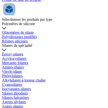
Sélectionner les produits par type
Polymères de silicone
Oligomères de silane
Polysiloxanes modifiés
Résines silicones
Silanes de spécialité
Époxy-silanes
Acryloxysilanes
Mercapto Silanes
Amino-silanes
Vinyle-silane
Phénylsilanes
Alkylsilanes à longue chaîne
Cyanosilanes
Isocyanates-silanes
Silanes dipodaux
Silanes halogènes
Agents silylants
Autres silanes