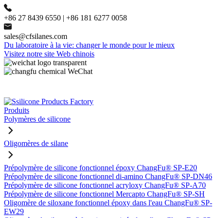
+86 27 8439 6550 | +86 181 6277 0058
sales@cfsilanes.com
Du laboratoire à la vie: changer le monde pour le mieux
Visitez notre site Web chinois
Produits
Polymères de silicone
Oligomères de silane
Prépolymère de silicone fonctionnel époxy ChangFu® SP-E20
Prépolymère de silicone fonctionnel di-amino ChangFu® SP-DN46
Prépolymère de silicone fonctionnel acryloxy ChangFu® SP-A70
Prépolymère de silicone fonctionnel Mercapto ChangFu® SP-SH
Oligomère de siloxane fonctionnel époxy dans l'eau ChangFu® SP-
EW29