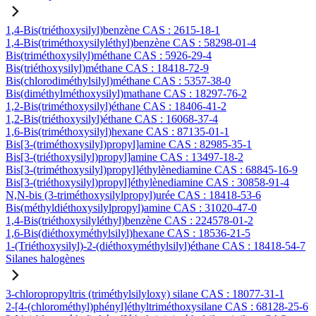
1,4-Bis(triéthoxysilyl)benzène CAS : 2615-18-1
1,4-Bis(triméthoxysilyléthyl)benzène CAS : 58298-01-4
Bis(triméthoxysilyl)méthane CAS : 5926-29-4
Bis(triéthoxysilyl)méthane CAS : 18418-72-9
Bis(chlorodiméthylsilyl)méthane CAS : 5357-38-0
Bis(diméthylméthoxysilyl)mathane CAS : 18297-76-2
1,2-Bis(triméthoxysilyl)éthane CAS : 18406-41-2
1,2-Bis(triéthoxysilyl)éthane CAS : 16068-37-4
1,6-Bis(triméthoxysilyl)hexane CAS : 87135-01-1
Bis[3-(triméthoxysilyl)propyl]amine CAS : 82985-35-1
Bis[3-(triéthoxysilyl)propyl]amine CAS : 13497-18-2
Bis[3-(triméthoxysilyl)propyl]éthylènediamine CAS : 68845-16-9
Bis[3-(triéthoxysilyl)propyl]éthylènediamine CAS : 30858-91-4
N,N-bis (3-triméthoxysilylpropyl)urée CAS : 18418-53-6
Bis(méthyldiéthoxysilylpropyl)amine CAS : 31020-47-0
1,4-Bis(triéthoxysilyléthyl)benzène CAS : 224578-01-2
1,6-Bis(diéthoxyméthylsilyl)hexane CAS : 18536-21-5
1-(Triéthoxysilyl)-2-(diéthoxyméthylsilyl)éthane CAS : 18418-54-7
Silanes halogènes
3-chloropropyltris (triméthylsilyloxy) silane CAS : 18077-31-1
2-[4-(chlorométhyl)phényl]éthyltriméthoxysilane CAS : 68128-25-6