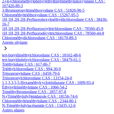
2-[4-(chlorométhyl)phényl]éthyltris(triméthylsiloxy)silane CAS :
167426-89-3
3-Bromopropyltriméthoxysilane CAS : 51826-90-5
Chlorométhyltriéthoxysilane CAS : 15267-95-5
1H,1H,2H,2H-Perfluorohexylméthyldichlorosilane CAS : 38436-
16-7
1H,1H,2H,2H-Perfluorooctyltrichlorosilane CAS : 78560-45-9
1H,1H,2H,2H-Perfluorodécyltrichlorosilane CAS : 78560-44-8
Chlorométhydichlorosilane CAS : 18170-89-3
Agents silylants
tert-butyldiméthylchlorosilane CAS : 18162-48-6
tert-butyldiphénylchlorosilane CAS : 58479-61-1
Triéthylsilane CAS : 617-86-7
Triéthylchlorosilane CAS : 994-30-9
Triisopropylsilane CAS : 6459-79-6
Triisopropylchlorosilane CAS : 13154-24-0
1,1,3,3,5,5-Hexaméthylcyclotrisilazane CAS : 1009-93-4
Éthynyltriméthylsilane CAS : 1066-54-2
Triméthylbromosilane CAS : 2857-97-8
N-(Triméthylsilyl)imidazole CAS : 18156-74-6
Chlorométhyltriméthylsilane CAS : 2344-80-1
N-Triméthylsilylacétamide CAS : 13435-12-6
Autres silanes