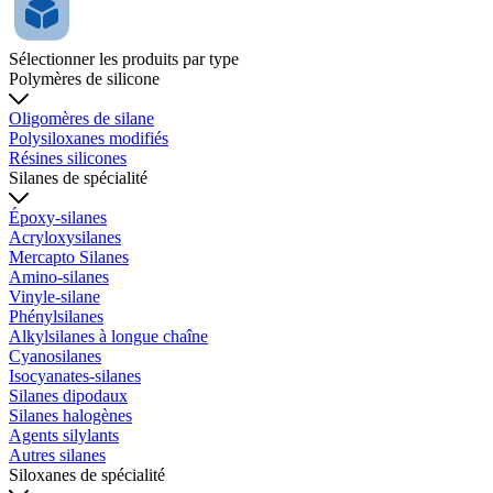
Sélectionner les produits par type
Polymères de silicone
Oligomères de silane
Polysiloxanes modifiés
Résines silicones
Silanes de spécialité
Époxy-silanes
Acryloxysilanes
Mercapto Silanes
Amino-silanes
Vinyle-silane
Phénylsilanes
Alkylsilanes à longue chaîne
Cyanosilanes
Isocyanates-silanes
Silanes dipodaux
Silanes halogènes
Agents silylants
Autres silanes
Siloxanes de spécialité