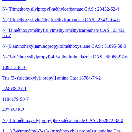
N-(Triméthoxysilylpropyl)méthylcarbamate CAS : 23432-62-4
N-(Triméthoxysilylméthyl)méthylcarbamate CAS : 23432-64-6
N-[Diméthoxy(méthyl)silylméthyl]méthylcarbamate CAS : 23432-
65-7
N-(6-aminohexyl)aminopropyltriméthoxysilane CAS : 51895-58-0
N-(3-triéthoxysilylpropyl)-4,5-dihydroimidazole CAS : 58068-97-6
109213-85-6
Tris [3- (triethoxylyl) propyl] amine Cas: 18784-74-2
224638-27-1
1184179-50-7
42292-18-2
N-(3-triméthoxysilylpropyl)hexadécanamide CAS : 862822-32-0
1,1,3,3-tétraméthyl-2- (3- (triméthoxylyl) propyl) guanidine Cas: