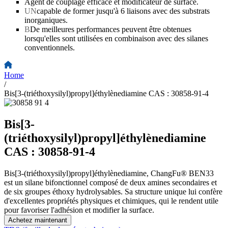
Agent de couplage efficace et modificateur de surface.
UN
capable de former jusqu'à 6 liaisons avec des substrats
inorganiques.
B
De meilleures performances peuvent être obtenues
lorsqu'elles sont utilisées en combinaison avec des silanes
conventionnels.
Home
/
Bis[3-(triéthoxysilyl)propyl]éthylènediamine CAS : 30858-91-4
Bis[3-
(triéthoxysilyl)propyl]éthylènediamine
CAS : 30858-91-4
Bis[3-(triéthoxysilyl)propyl]éthylènediamine, ChangFu® BEN33
est un silane bifonctionnel composé de deux amines secondaires et
de six groupes éthoxy hydrolysables. Sa structure unique lui confère
d'excellentes propriétés physiques et chimiques, qui le rendent utile
pour favoriser l'adhésion et modifier la surface.
Achetez maintenant