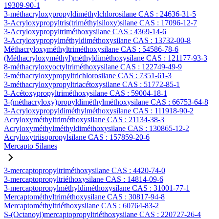
19309-90-1
3-méthacryloxypropyldiméthylchlorosilane CAS : 24636-31-5
3-Acryloxypropyltris(triméthylsiloxy)silane CAS : 17096-12-7
3-Acryloxypropyltriméthoxysilane CAS : 4369-14-6
3-Acryloxypropylméthyldiméthoxysilane CAS : 13732-00-8
Méthacryloxyméthyltriméthoxysilane CAS : 54586-78-6
(Méthacryloxyméthyl)méthyldiméthoxysilane CAS : 121177-93-3
8-méthacryloxyoctyltriméthoxysilane CAS : 122749-49-9
3-méthacryloxypropyltrichlorosilane CAS : 7351-61-3
3-méthacryloxypropyltriacétoxysilane CAS : 51772-85-1
3-Acétoxypropyltriméthoxysilane CAS : 59004-18-1
3-(méthacryloxy)propyldiméthylméthoxysilane CAS : 66753-64-8
3-Acryloxypropyldiméthylméthoxysilane CAS : 111918-90-2
Acryloxyméthyltriméthoxysilane CAS : 21134-38-3
Acryloxyméthylméthyldiméthoxysilane CAS : 130865-12-2
Acryloxytriisopropylsilane CAS : 157859-20-6
Mercapto Silanes
3-mercaptopropyltriméthoxysilane CAS : 4420-74-0
3-mercaptopropyltriéthoxysilane CAS : 14814-09-6
3-mercaptopropylméthyldiméthoxysilane CAS : 31001-77-1
Mercaptométhyltriméthoxysilane CAS : 30817-94-8
Mercaptométhyltriéthoxysilane CAS : 60764-83-2
S-(Octanoyl)mercaptopropyltriéthoxysilane CAS : 220727-26-4