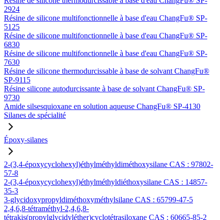
Résine de silicone thermodurcissable à base d'eau ChangFu® SP-
2924
Résine de silicone multifonctionnelle à base d'eau ChangFu® SP-
5125
Résine de silicone multifonctionnelle à base d'eau ChangFu® SP-
6830
Résine de silicone multifonctionnelle à base d'eau ChangFu® SP-
7630
Résine de silicone thermodurcissable à base de solvant ChangFu®
SP-9115
Résine silicone autodurcissante à base de solvant ChangFu® SP-
9730
Amide silsesquioxane en solution aqueuse ChangFu® SP-4130
Silanes de spécialité
Époxy-silanes
2-(3,4-époxycyclohexyl)éthylméthyldiméthoxysilane CAS : 97802-
57-8
2-(3,4-époxycyclohexyl)éthylméthyldiéthoxysilane CAS : 14857-
35-3
3-glycidoxypropyldiméthoxyméthylsilane CAS : 65799-47-5
2,4,6,8-tétraméthyl-2,4,6,8-
tétrakis(propylglycidyléther)cyclotétrasiloxane CAS : 60665-85-2