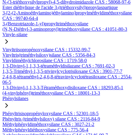
N-(3-triéthoxysilylpropyl)-4,5-dihydroimidazole CAS : 58068-97-6
Ester diéthylique de l'acide 3-(triéthoxysilyl)propylaspartique
3-[2-(2-Aminoéthylamino)éthylamino]propylméthyldiméthoxysilane
CAS : 99740-64-4
3-(Benzotriazole-1-yl)propyltriméthoxysilane
(N,N-Diéthyl-3-aminopropyl)triméthoxysilane CAS : 41051-80-3
Vinyle-silane
Vinyltriisopropénoxysilane CAS : 15332-99-7
Vinyltris(triméthylsiloxy)silane CAS : 5356-84-3
Vinyldiméthylchlorosilane CAS : 1719-58-0
1,3-Divinyl-1,1,3,3-tétraméthyldisilazane CAS : 7691-02-3
1,3,5-Triméthyl-1,3,5-trivinylcyclotrisiloxane CAS : 3901-77-7
2,4,6,8-tétraméthyl-2,4,6,8-tétravinylcyclotétrasiloxane CAS : 2554-
06-5
1,3-Divinyl-1,1,3,3-Tétraméthoxydisiloxane CAS : 18293-85-1
(4-vinylphényl)triméthoxysilane CAS : 18001-13-3
Phénylsilanes
Phényltrisisopropényloxysilane CAS : 52301-18-5
Phényltris (triméthylsiloxy) silane CAS : 2116-84-9
Méthylphényldiméthoxysilane CAS : 3027-21-2
Méthylphényldiéthoxysilane CAS : 775-56-4