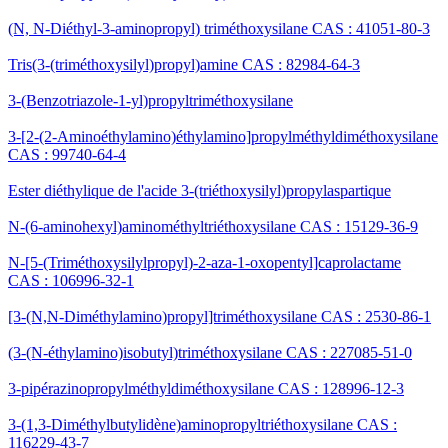
(N, N-Diéthyl-3-aminopropyl) triméthoxysilane CAS : 41051-80-3
Tris(3-(triméthoxysilyl)propyl)amine CAS : 82984-64-3
3-(Benzotriazole-1-yl)propyltriméthoxysilane
3-[2-(2-Aminoéthylamino)éthylamino]propylméthyldiméthoxysilane
CAS : 99740-64-4
Ester diéthylique de l'acide 3-(triéthoxysilyl)propylaspartique
N-(6-aminohexyl)aminométhyltriéthoxysilane CAS : 15129-36-9
N-[5-(Triméthoxysilylpropyl)-2-aza-1-oxopentyl]caprolactame
CAS : 106996-32-1
[3-(N,N-Diméthylamino)propyl]triméthoxysilane CAS : 2530-86-1
(3-(N-éthylamino)isobutyl)triméthoxysilane CAS : 227085-51-0
3-pipérazinopropylméthyldiméthoxysilane CAS : 128996-12-3
3-(1,3-Diméthylbutylidène)aminopropyltriéthoxysilane CAS :
116229-43-7