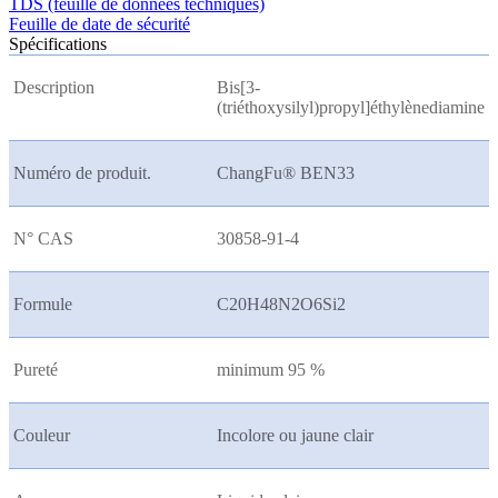
TDS (feuille de données techniques)
Feuille de date de sécurité
Spécifications
Description
Bis[3-
(triéthoxysilyl)propyl]éthylènediamine
Numéro de produit.
ChangFu® BEN33
N° CAS
30858-91-4
Formule
C20H48N2O6Si2
Pureté
minimum 95 %
Couleur
Incolore ou jaune clair