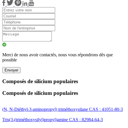
Merci de nous avoir contactés, nous vous répondrons dès que
possible
Envoyer
Composés de silicium populaires
Composés de silicium populaires
(N, N-Diéthyl-3-aminopropyl) triméthoxysilane CAS : 41051-80-3
Tris(3-(triméthoxysilyl)propyl)amine CAS : 82984-64-3