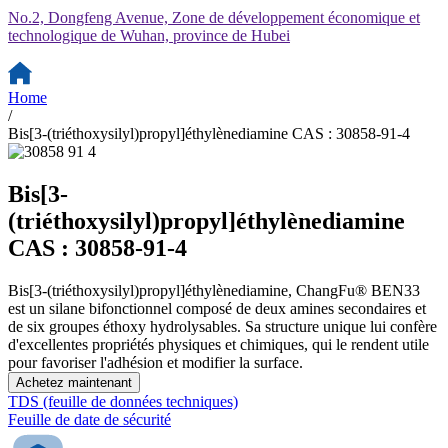
No.2, Dongfeng Avenue, Zone de développement économique et
technologique de Wuhan, province de Hubei
Home
/
Bis[3-(triéthoxysilyl)propyl]éthylènediamine CAS : 30858-91-4
Bis[3-
(triéthoxysilyl)propyl]éthylènediamine
CAS : 30858-91-4
Bis[3-(triéthoxysilyl)propyl]éthylènediamine, ChangFu® BEN33
est un silane bifonctionnel composé de deux amines secondaires et
de six groupes éthoxy hydrolysables. Sa structure unique lui confère
d'excellentes propriétés physiques et chimiques, qui le rendent utile
pour favoriser l'adhésion et modifier la surface.
Achetez maintenant
TDS (feuille de données techniques)
Feuille de date de sécurité