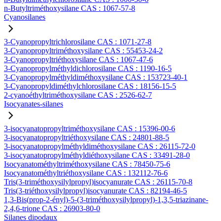
n-Butyltriméthoxysilane CAS : 1067-57-8
Cyanosilanes
3-Cyanopropyltrichlorosilane CAS : 1071-27-8
3-Cyanopropyltriméthoxysilane CAS : 55453-24-2
3-Cyanopropyltriéthoxysilane CAS : 1067-47-6
3-Cyanopropylméthyldichlorosilane CAS : 1190-16-5
3-Cyanopropylméthyldiméthoxysilane CAS : 153723-40-1
3-Cyanopropyldiméthylchlorosilane CAS : 18156-15-5
2-cyanoéthyltriméthoxysilane CAS : 2526-62-7
Isocyanates-silanes
3-isocyanatopropyltriméthoxysilane CAS : 15396-00-6
3-isocyanatopropyltriéthoxysilane CAS : 24801-88-5
3-isocyanatopropylméthyldiméthoxysilane CAS : 26115-72-0
3-isocyanatopropylméthyldiéthoxysilane CAS : 33491-28-0
Isocyanatométhyltriméthoxysilane CAS : 78450-75-6
Isocyanatométhyltriéthoxysilane CAS : 132112-76-6
Tris(3-triméthoxysilylpropyl)isocyanurate CAS : 26115-70-8
Tris(3-triéthoxysilylpropyl)isocyanurate CAS : 82194-46-5
1,3-Bis(prop-2-ényl)-5-(3-triméthoxysilylpropyl)-1,3,5-triazinane-
2,4,6-trione CAS : 26903-80-0
Silanes dipodaux