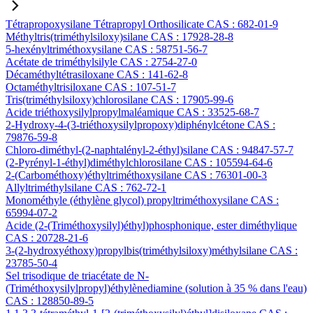
Tétrapropoxysilane Tétrapropyl Orthosilicate CAS : 682-01-9
Méthyltris(triméthylsiloxy)silane CAS : 17928-28-8
5-hexényltriméthoxysilane CAS : 58751-56-7
Acétate de triméthylsilyle CAS : 2754-27-0
Décaméthyltétrasiloxane CAS : 141-62-8
Octaméthyltrisiloxane CAS : 107-51-7
Tris(triméthylsiloxy)chlorosilane CAS : 17905-99-6
Acide triéthoxysilylpropylmaléamique CAS : 33525-68-7
2-Hydroxy-4-(3-triéthoxysilylpropoxy)diphénylcétone CAS :
79876-59-8
Chloro-diméthyl-(2-naphtalényl-2-éthyl)silane CAS : 94847-57-7
(2-Pyrényl-1-éthyl)diméthylchlorosilane CAS : 105594-64-6
2-(Carbométhoxy)éthyltriméthoxysilane CAS : 76301-00-3
Allyltriméthylsilane CAS : 762-72-1
Monométhyle (éthylène glycol) propyltriméthoxysilane CAS :
65994-07-2
Acide (2-(Triméthoxysilyl)éthyl)phosphonique, ester diméthylique
CAS : 20728-21-6
3-(2-hydroxyéthoxy)propylbis(triméthylsiloxy)méthylsilane CAS :
23785-50-4
Sel trisodique de triacétate de N-
(Triméthoxysilylpropyl)éthylènediamine (solution à 35 % dans l'eau)
CAS : 128850-89-5