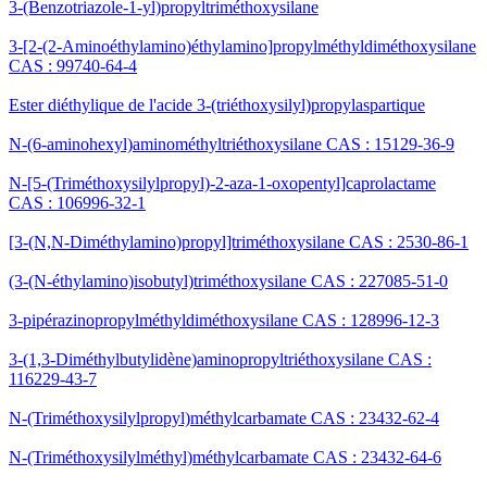
3-(Benzotriazole-1-yl)propyltriméthoxysilane
3-[2-(2-Aminoéthylamino)éthylamino]propylméthyldiméthoxysilane
CAS : 99740-64-4
Ester diéthylique de l'acide 3-(triéthoxysilyl)propylaspartique
N-(6-aminohexyl)aminométhyltriéthoxysilane CAS : 15129-36-9
N-[5-(Triméthoxysilylpropyl)-2-aza-1-oxopentyl]caprolactame
CAS : 106996-32-1
[3-(N,N-Diméthylamino)propyl]triméthoxysilane CAS : 2530-86-1
(3-(N-éthylamino)isobutyl)triméthoxysilane CAS : 227085-51-0
3-pipérazinopropylméthyldiméthoxysilane CAS : 128996-12-3
3-(1,3-Diméthylbutylidène)aminopropyltriéthoxysilane CAS :
116229-43-7
N-(Triméthoxysilylpropyl)méthylcarbamate CAS : 23432-62-4
N-(Triméthoxysilylméthyl)méthylcarbamate CAS : 23432-64-6