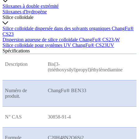
Siloxanes à double extrémité
Siloxanes d'hydrogène
Silice colloïdale
Silice colloïdale dispersée dans des solvants organiques ChangFu®
CS23
Dispersion aqueuse de silice colloïdale ChangFu® CS23-W
Silice colloïdale pour systèmes UV ChangFu® CS23UV
Spécifications
Description
Bis[3-
(triéthoxysilyl)propyl]éthylènediamine
Numéro de
ChangFu® BEN33
produit.
N° CAS
30858-91-4
Formule
C20H48N2O6Si2