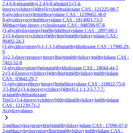
2,4,6,8-tétraméthyl-2,4,6,8-tétrakis[2-(3,4-
époxycyclohexyl)éthyl]cyclotétrasiloxane CAS : 121225-98-7
8-glycidoxyoctyltriméthoxysilane CAS : 1239602-38-0
8-glycidoxyoctyltriéthoxysilane CAS : 1814903-73-5
Méthacrylate époxy cyclosiloxane CAS : 948598-97-8
(3-glycidyloxypropyl)méthyldiéthoxysilane CAS : 2897-60-1
2-(3,4-époxycyclohexyl)éthyltris(triméthylsiloxy)silane CAS :
90492-24-3
(3-glycidoxypropyl)-1,1,3,3-tétraméthyldisiloxane CAS : 17980-29-
9
3-(2,3-époxypropoxy)propylbis(triméthylsiloxy)méthylsilane CAS :
7422-52-8
(3-glycidoxypropyl)pentaméthyldisiloxane CAS : 18044-44-5
2-(3,4-Epoxycyclohexyl)éthylbis(triméthylsiloxy)méthylsilane
CAS : 65842-29-7
[3-(glycidoxyéthoxy)propyl]triméthoxysilane CAS : 118822-75-6
3,5-Bis[2-(3,4-époxycyclohexyl)éthyl]-1,1,1,3,5,7,7,7-
octaméthyltétrasiloxane
Tris[2-(3,4-époxycyclohexyl)éthyldiméthylsiloxy]méthylsilane
CAS : 121239-71-2
Acryloxysilanes
3-méthacryloxypropyltris(triméthylsiloxy)silane CAS : 17096-07-0
3-méthacryloyloxypropylbis(triméthylsiloxy)méthylsilane CAS :