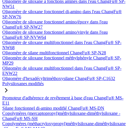
Oligomère de siloxane à fonctions aminés dans l'eau ChangFu® SP-
NW51
Oligomère de siloxane fonctionnel di-amino dans l'eau ChangFu®
SP-NW76
Oligomère de siloxane fonctionnel amino/époxy dans l'eau
ChangFu® SP-NW27
Oligomère de siloxane fonctionnel amino/vinyle dans l'eau
ChangFu® SP-NVW64
Oligomère de siloxane multifonctionnel dans l'eau ChangFu® SP-
NW68
Oligomère de silane multifonctionnel ChangFu® SP-N28
Oligomère de siloxane fonctionnel méthylphényle ChangFu® SP-
MP29
Oligomère de siloxane multifonctionnel dans l'eau ChangFu® SP-
ENW22
Oligomère d'hexadécyltriméthoxysilane ChangFu® SP-C1632
Polysiloxanes modifiés
Promoteur d'adhérence de revêtement à base d'eau ChangFu® MS-
E11
Silane fonctionnel di-amino modifié ChangFu® MS-DN
Copolymères (mercaptopropyl)méthylsiloxane-diméthylsiloxane -
ChangFu® MS-SH
Copolymères (méthacryloxypropyl)méthylsiloxane-diméthylsiloxane