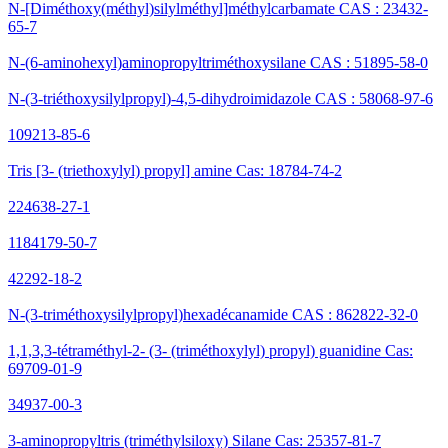
N-[Diméthoxy(méthyl)silylméthyl]méthylcarbamate CAS : 23432-
65-7
N-(6-aminohexyl)aminopropyltriméthoxysilane CAS : 51895-58-0
N-(3-triéthoxysilylpropyl)-4,5-dihydroimidazole CAS : 58068-97-6
109213-85-6
Tris [3- (triethoxylyl) propyl] amine Cas: 18784-74-2
224638-27-1
1184179-50-7
42292-18-2
N-(3-triméthoxysilylpropyl)hexadécanamide CAS : 862822-32-0
1,1,3,3-tétraméthyl-2- (3- (triméthoxylyl) propyl) guanidine Cas:
69709-01-9
34937-00-3
3-aminopropyltris (triméthylsiloxy) Silane Cas: 25357-81-7