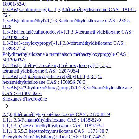
18001-52-0
1,3-Bis(3-chloropropyl)-1,1,3,3-tétraméthyldisiloxane CAS : 18132-
72-4
1,3-Bis(chlorométhyl)-1,1,3,3-tétraméthyldisiloxane CAS : 2362-
10-9
1,3-Bis(heptadécafluorodécyl)-1,1,3,3-tétraméthyldisiloxane CAS :
129498-18-6
1,3-Bis(3-acryloxypropyl)-1,1,3,3-tétraméthyldisiloxane CAS :
17898-71-4
Polydiméthylsiloxane à terminaison méthacryloxypropyle CAS :
58130-03-3
1,3-Bis[3-[3-éthyl-3-oxétanyl)méthoxy]propyl]-1,1,3,3-
tétraméthyldisiloxane CAS : 3207-05-4
1,5-Bis[2-(3,4-époxycyclohexyl)éthyl]-1,1,3,3,5,5-
hexaméthyltrisiloxane CAS : 150856-78-3
1,3-Bis(3-(2-hydroxyéthoxy)propyl)-1,1,3,3-tétraméthyldisiloxane
CAS : 441307-02-4
Siloxanes d'hydrogène
2,4,6,8-tétraméthylcyclotétrasiloxane CAS : 2370-88-9
1,1,1,3,3-Pentaméthyldisiloxane CAS : 1438-82-0
1,1,3,3,5,5-Hexaméthyltrisiloxane CAS : 1189-93-1
1,1,1,3,5,5,5-heptaméthyltrisiloxane CAS : 1873-88-7
Phényltris (diméthylsiloxy) silane CAS : 18027-45-7