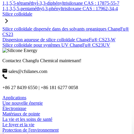
1,1,5,5-tétraméthyl-3,3-diphényltrisiloxane CAS : 17875-55-7
1,1,3,5,5-pentaméthyl-3-phényltrisiloxane CAS : 17962-34-4
Silice colloïdale
Silice colloïdale dispersée dans des solvants organiques ChangFu®
CS23
Dispersion aqueuse de silice colloïdale ChangFu® CS23-W
Silice colloïdale pour systèmes UV ChangFu® CS23UV
Contactez Changfu Chemical maintenant!
sales@cfsilanes.com
+86 27 8439 6550 | +86 181 6277 0058
Applications
Une nouvelle énergie
Électronique
Matériaux de pointe
La vie et les soins de santé
Le foyer et la vie
Protection de l'environnement