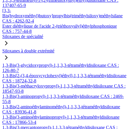
1,1,3,3-tétraméthyl-1-[2-(triméthoxysilyl)éthyl]disiloxane CAS :
137407-65-9
[3,3-
Bis(hydroxyméthyl)butoxy]propylbis(triméthylsiloxy)méthylsilane
CAS : 4262-92-4
Ester diéthylique de l'acide 2-(triéthoxysilyl)éthylphosphonique
CAS : 757-44-8
Siloxanes de spécialité
Siloxanes à double extrémité
1,3-Bis(3-glycidoxypropyl)-1,1,3,3-tétraméthyldisiloxane CAS :
126-80-7
1,3-Bis[2-(3,4-époxycyclohexyl)éthyl]-1,1,3,3-tétraméthyldisiloxane
CAS : 18724-32-8
1,3-Bis(3-méthacryloxypropyl)-1,1,3,3-tétraméthyldisiloxane CAS :
18547-93-8
1,3-Bis(3-aminopropyl)-1,1,3,3-tétraméthyldisiloxane CAS : 2469-
55-8
1,3-Bis(2-aminoéthylaminométhyl)-1,1,3,3-tétraméthyldisiloxane
CAS : 83936-41-8
1,3-Bis(3-aminoéthylaminopropyl)-1,1,3,3-tétraméthyldisiloxane
CAS : 17866-53-4
1,3-Bis(3-mercaptopropyl)-1,1,3,3-tétraméthyldisiloxane CAS :