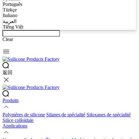
Português
Türkçe
Italiano
العربية
Tiếng Việt
Clear
返回
Produits
Polymères de silicone
Silanes de spécialité
Siloxanes de spécialité
Silice colloïdale
Applications