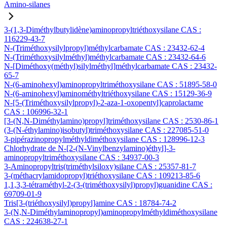
Amino-silanes
3-(1,3-Diméthylbutylidène)aminopropyltriéthoxysilane CAS :
116229-43-7
N-(Triméthoxysilylpropyl)méthylcarbamate CAS : 23432-62-4
N-(Triméthoxysilylméthyl)méthylcarbamate CAS : 23432-64-6
N-[Diméthoxy(méthyl)silylméthyl]méthylcarbamate CAS : 23432-
65-7
N-(6-aminohexyl)aminopropyltriméthoxysilane CAS : 51895-58-0
N-(6-aminohexyl)aminométhyltriéthoxysilane CAS : 15129-36-9
N-[5-(Triméthoxysilylpropyl)-2-aza-1-oxopentyl]caprolactame
CAS : 106996-32-1
[3-(N,N-Diméthylamino)propyl]triméthoxysilane CAS : 2530-86-1
(3-(N-éthylamino)isobutyl)triméthoxysilane CAS : 227085-51-0
3-pipérazinopropylméthyldiméthoxysilane CAS : 128996-12-3
Chlorhydrate de N-[2-(N-Vinylbenzylamino)éthyl]-3-
aminopropyltriméthoxysilane CAS : 34937-00-3
3-Aminopropyltris(triméthylsiloxy)silane CAS : 25357-81-7
3-(méthacrylamidopropyl)triéthoxysilane CAS : 109213-85-6
1,1,3,3-tétraméthyl-2-(3-(triméthoxysilyl)propyl)guanidine CAS :
69709-01-9
Tris[3-(triéthoxysilyl)propyl]amine CAS : 18784-74-2
3-(N,N-Diméthylaminopropyl)aminopropylméthyldiméthoxysilane
CAS : 224638-27-1