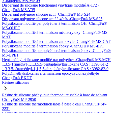
-ChangFu® MS-MA09
Dispersant de siloxane fonctionnel vinylique modifié A-172 -
ChangFu® MS-V35
Dispersant polymère silicone actif -ChangFu® MS-S24
Dispersant polymère silicone actif à 40 % -ChangFu® MS-S25
Polysiloxane modifié par polyéther à terminaison OH -ChangFu®
MS-OHET
Polysiloxane modifié à terminaison méthacryloxy -ChangFu® MS-
MAT
Polysiloxane modifié à terminaison carboxyle -ChangFu® MS-CAT
Polysiloxane modifié à terminaison époxy -ChangFu® MS-EPT
Polysiloxane modifié par polyéther à terminaison époxy -ChangFu®
MS-EPET
Heptaméthyltrisiloxane modifié par polyéther -ChangFu® MS-M7H
1,3,5-Triméthyl-1,1,3,5,5-pentaphényltrisiloxane CAS : 3390-61-2
1,3,3,5-tétraméthyl-1,1,5,5-tétraphényltrisiloxane CAS : 3982-82-9
PolyDiméthylsiloxanes à terminaison époxycyclohexyléthyle -
ChangFu® EXDT
Résines silicones
Résine de silicone phénylique thermodurcissable à base de solvant
ChangFu® MP-2950
Résine de silicone thermodurcissable à base d'eau ChangFu® SP-
2231