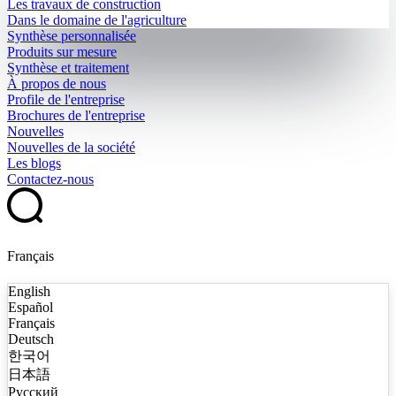
Les travaux de construction
Dans le domaine de l'agriculture
Synthèse personnalisée
Produits sur mesure
Synthèse et traitement
À propos de nous
Profile de l'entreprise
Brochures de l'entreprise
Nouvelles
Nouvelles de la société
Les blogs
Contactez-nous
Français
English
Español
Français
Deutsch
한국어
日本語
Русский