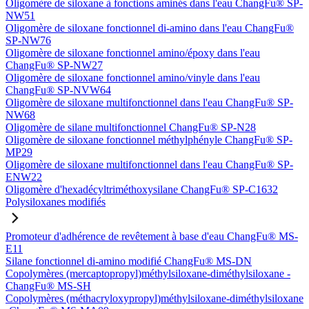
Oligomère de siloxane à fonctions aminés dans l'eau ChangFu® SP-
NW51
Oligomère de siloxane fonctionnel di-amino dans l'eau ChangFu®
SP-NW76
Oligomère de siloxane fonctionnel amino/époxy dans l'eau
ChangFu® SP-NW27
Oligomère de siloxane fonctionnel amino/vinyle dans l'eau
ChangFu® SP-NVW64
Oligomère de siloxane multifonctionnel dans l'eau ChangFu® SP-
NW68
Oligomère de silane multifonctionnel ChangFu® SP-N28
Oligomère de siloxane fonctionnel méthylphényle ChangFu® SP-
MP29
Oligomère de siloxane multifonctionnel dans l'eau ChangFu® SP-
ENW22
Oligomère d'hexadécyltriméthoxysilane ChangFu® SP-C1632
Polysiloxanes modifiés
Promoteur d'adhérence de revêtement à base d'eau ChangFu® MS-
E11
Silane fonctionnel di-amino modifié ChangFu® MS-DN
Copolymères (mercaptopropyl)méthylsiloxane-diméthylsiloxane -
ChangFu® MS-SH
Copolymères (méthacryloxypropyl)méthylsiloxane-diméthylsiloxane