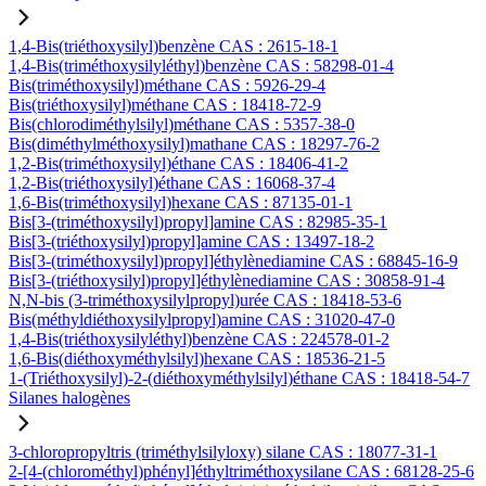
1,4-Bis(triéthoxysilyl)benzène CAS : 2615-18-1
1,4-Bis(triméthoxysilyléthyl)benzène CAS : 58298-01-4
Bis(triméthoxysilyl)méthane CAS : 5926-29-4
Bis(triéthoxysilyl)méthane CAS : 18418-72-9
Bis(chlorodiméthylsilyl)méthane CAS : 5357-38-0
Bis(diméthylméthoxysilyl)mathane CAS : 18297-76-2
1,2-Bis(triméthoxysilyl)éthane CAS : 18406-41-2
1,2-Bis(triéthoxysilyl)éthane CAS : 16068-37-4
1,6-Bis(triméthoxysilyl)hexane CAS : 87135-01-1
Bis[3-(triméthoxysilyl)propyl]amine CAS : 82985-35-1
Bis[3-(triéthoxysilyl)propyl]amine CAS : 13497-18-2
Bis[3-(triméthoxysilyl)propyl]éthylènediamine CAS : 68845-16-9
Bis[3-(triéthoxysilyl)propyl]éthylènediamine CAS : 30858-91-4
N,N-bis (3-triméthoxysilylpropyl)urée CAS : 18418-53-6
Bis(méthyldiéthoxysilylpropyl)amine CAS : 31020-47-0
1,4-Bis(triéthoxysilyléthyl)benzène CAS : 224578-01-2
1,6-Bis(diéthoxyméthylsilyl)hexane CAS : 18536-21-5
1-(Triéthoxysilyl)-2-(diéthoxyméthylsilyl)éthane CAS : 18418-54-7
Silanes halogènes
3-chloropropyltris (triméthylsilyloxy) silane CAS : 18077-31-1
2-[4-(chlorométhyl)phényl]éthyltriméthoxysilane CAS : 68128-25-6