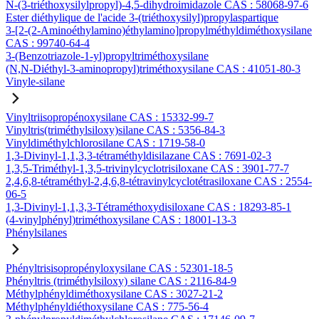
N-(3-triéthoxysilylpropyl)-4,5-dihydroimidazole CAS : 58068-97-6
Ester diéthylique de l'acide 3-(triéthoxysilyl)propylaspartique
3-[2-(2-Aminoéthylamino)éthylamino]propylméthyldiméthoxysilane
CAS : 99740-64-4
3-(Benzotriazole-1-yl)propyltriméthoxysilane
(N,N-Diéthyl-3-aminopropyl)triméthoxysilane CAS : 41051-80-3
Vinyle-silane
Vinyltriisopropénoxysilane CAS : 15332-99-7
Vinyltris(triméthylsiloxy)silane CAS : 5356-84-3
Vinyldiméthylchlorosilane CAS : 1719-58-0
1,3-Divinyl-1,1,3,3-tétraméthyldisilazane CAS : 7691-02-3
1,3,5-Triméthyl-1,3,5-trivinylcyclotrisiloxane CAS : 3901-77-7
2,4,6,8-tétraméthyl-2,4,6,8-tétravinylcyclotétrasiloxane CAS : 2554-
06-5
1,3-Divinyl-1,1,3,3-Tétraméthoxydisiloxane CAS : 18293-85-1
(4-vinylphényl)triméthoxysilane CAS : 18001-13-3
Phénylsilanes
Phényltrisisopropényloxysilane CAS : 52301-18-5
Phényltris (triméthylsiloxy) silane CAS : 2116-84-9
Méthylphényldiméthoxysilane CAS : 3027-21-2
Méthylphényldiéthoxysilane CAS : 775-56-4