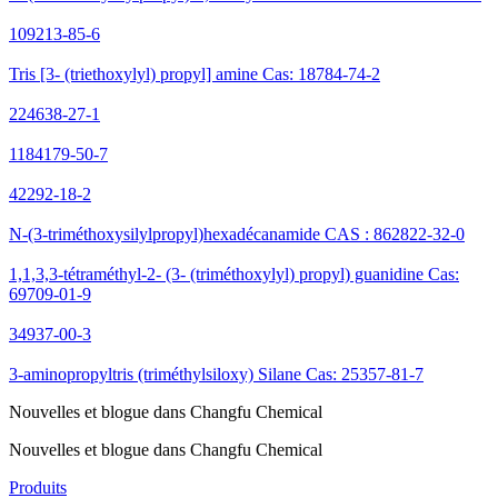
109213-85-6
Tris [3- (triethoxylyl) propyl] amine Cas: 18784-74-2
224638-27-1
1184179-50-7
42292-18-2
N-(3-triméthoxysilylpropyl)hexadécanamide CAS : 862822-32-0
1,1,3,3-tétraméthyl-2- (3- (triméthoxylyl) propyl) guanidine Cas:
69709-01-9
34937-00-3
3-aminopropyltris (triméthylsiloxy) Silane Cas: 25357-81-7
Nouvelles et blogue dans Changfu Chemical
Nouvelles et blogue dans Changfu Chemical
Produits