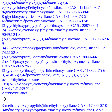
2,4,6,8-tétraméthyl-2,4,6,8-tétrakis[2-(3,4-
époxycyclohexyl)éthyl]cyclotétrasiloxane CAS : 121225-98-7
8-glycidoxyoctyltriméthoxysilane CAS : 1239602-38-0
8-glycidoxyoctyltriéthoxysilane CAS : 1814903-73-5
Méthacrylate époxy cyclosiloxane CAS : 948598-97-8
(3-glycidyloxypropyl)méthyldiéthoxysilane CAS : 2897-60-1
2-(3,4-époxycyclohexyl)éthyltris(triméthylsiloxy)silane CAS :
90492-24-3
(3-glycidoxypropyl)-1,1,3,3-tétraméthyldisiloxane CAS : 17980-29-
9
3-(2,3-époxypropoxy)propylbis(triméthylsiloxy)méthylsilane CAS :
7422-52-8
(3-glycidoxypropyl)pentaméthyldisiloxane CAS : 18044-44-5
2-(3,4-Epoxycyclohexyl)éthylbis(triméthylsiloxy)méthylsilane
CAS : 65842-29-7
[3-(glycidoxyéthoxy)propyl]triméthoxysilane CAS : 118822-75-6
3,5-Bis[2-(3,4-époxycyclohexyl)éthyl]-1,1,1,3,5,7,7,7-
octaméthyltétrasiloxane
Tris[2-(3,4-époxycyclohexyl)éthyldiméthylsiloxy]méthylsilane
CAS : 121239-71-2
Acryloxysilanes
3-méthacryloxypropyltris(triméthylsiloxy)silane CAS : 17096-07-0
3-méthacryloyloxypropylbis(triméthylsiloxy)méthylsilane CAS :