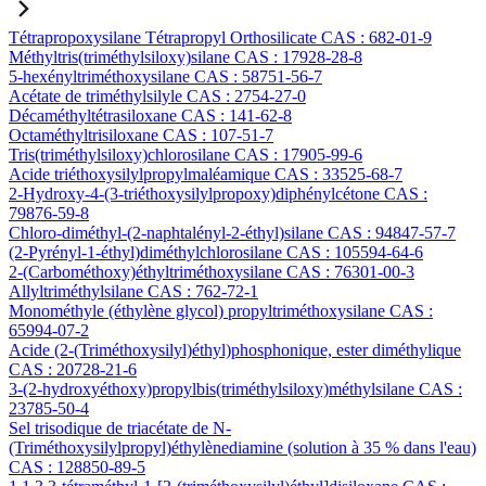
Tétrapropoxysilane Tétrapropyl Orthosilicate CAS : 682-01-9
Méthyltris(triméthylsiloxy)silane CAS : 17928-28-8
5-hexényltriméthoxysilane CAS : 58751-56-7
Acétate de triméthylsilyle CAS : 2754-27-0
Décaméthyltétrasiloxane CAS : 141-62-8
Octaméthyltrisiloxane CAS : 107-51-7
Tris(triméthylsiloxy)chlorosilane CAS : 17905-99-6
Acide triéthoxysilylpropylmaléamique CAS : 33525-68-7
2-Hydroxy-4-(3-triéthoxysilylpropoxy)diphénylcétone CAS :
79876-59-8
Chloro-diméthyl-(2-naphtalényl-2-éthyl)silane CAS : 94847-57-7
(2-Pyrényl-1-éthyl)diméthylchlorosilane CAS : 105594-64-6
2-(Carbométhoxy)éthyltriméthoxysilane CAS : 76301-00-3
Allyltriméthylsilane CAS : 762-72-1
Monométhyle (éthylène glycol) propyltriméthoxysilane CAS :
65994-07-2
Acide (2-(Triméthoxysilyl)éthyl)phosphonique, ester diméthylique
CAS : 20728-21-6
3-(2-hydroxyéthoxy)propylbis(triméthylsiloxy)méthylsilane CAS :
23785-50-4
Sel trisodique de triacétate de N-
(Triméthoxysilylpropyl)éthylènediamine (solution à 35 % dans l'eau)
CAS : 128850-89-5