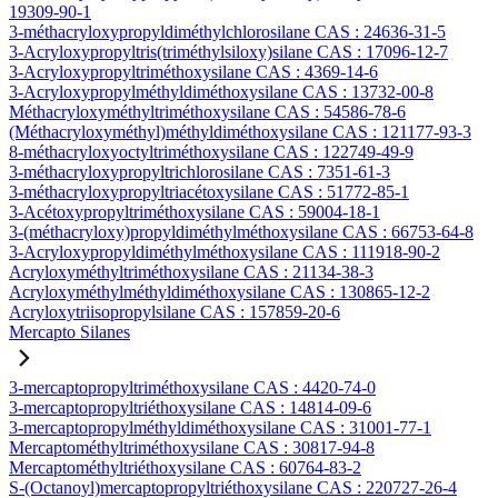
19309-90-1
3-méthacryloxypropyldiméthylchlorosilane CAS : 24636-31-5
3-Acryloxypropyltris(triméthylsiloxy)silane CAS : 17096-12-7
3-Acryloxypropyltriméthoxysilane CAS : 4369-14-6
3-Acryloxypropylméthyldiméthoxysilane CAS : 13732-00-8
Méthacryloxyméthyltriméthoxysilane CAS : 54586-78-6
(Méthacryloxyméthyl)méthyldiméthoxysilane CAS : 121177-93-3
8-méthacryloxyoctyltriméthoxysilane CAS : 122749-49-9
3-méthacryloxypropyltrichlorosilane CAS : 7351-61-3
3-méthacryloxypropyltriacétoxysilane CAS : 51772-85-1
3-Acétoxypropyltriméthoxysilane CAS : 59004-18-1
3-(méthacryloxy)propyldiméthylméthoxysilane CAS : 66753-64-8
3-Acryloxypropyldiméthylméthoxysilane CAS : 111918-90-2
Acryloxyméthyltriméthoxysilane CAS : 21134-38-3
Acryloxyméthylméthyldiméthoxysilane CAS : 130865-12-2
Acryloxytriisopropylsilane CAS : 157859-20-6
Mercapto Silanes
3-mercaptopropyltriméthoxysilane CAS : 4420-74-0
3-mercaptopropyltriéthoxysilane CAS : 14814-09-6
3-mercaptopropylméthyldiméthoxysilane CAS : 31001-77-1
Mercaptométhyltriméthoxysilane CAS : 30817-94-8
Mercaptométhyltriéthoxysilane CAS : 60764-83-2
S-(Octanoyl)mercaptopropyltriéthoxysilane CAS : 220727-26-4