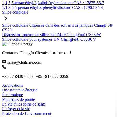
1,1,5,5-tétraméthyl-3,3-diphényltrisiloxane CAS : 17875-55-7
1,1,3,5,5-pentaméthyl-3-phényltrisiloxane CAS : 17962-34-4
Silice colloïdale
Silice colloïdale dispersée dans des solvants organiques ChangFu®
CS23
Dispersion aqueuse de silice colloïdale ChangFu® CS23-W
Silice colloïdale pour systèmes UV ChangFu® CS23UV
Contactez Changfu Chemical maintenant!
sales@cfsilanes.com
+86 27 8439 6550 | +86 181 6277 0058
Applications
Une nouvelle énergie
Électronique
Matériaux de pointe
La vie et les soins de santé
Le foyer et la vie
Protection de l'environnement