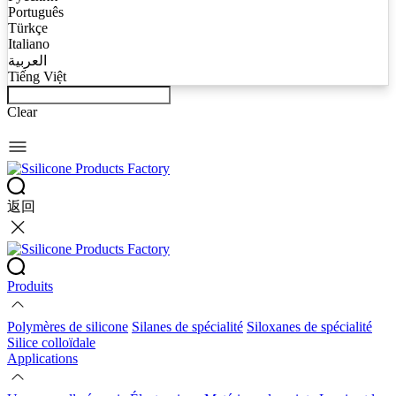
Português
Türkçe
Italiano
العربية
Tiếng Việt
Clear
返回
Produits
Polymères de silicone
Silanes de spécialité
Siloxanes de spécialité
Silice colloïdale
Applications