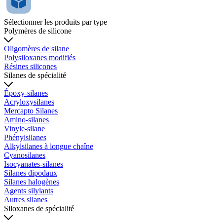
Sélectionner les produits par type
Polymères de silicone
Oligomères de silane
Polysiloxanes modifiés
Résines silicones
Silanes de spécialité
Époxy-silanes
Acryloxysilanes
Mercapto Silanes
Amino-silanes
Vinyle-silane
Phénylsilanes
Alkylsilanes à longue chaîne
Cyanosilanes
Isocyanates-silanes
Silanes dipodaux
Silanes halogènes
Agents silylants
Autres silanes
Siloxanes de spécialité