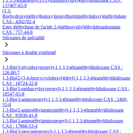
1,1,3,3-tétraméthyl-1-[2-(triméthoxysilyl)éthyl]disiloxane CAS :
137407-65-9
[3,3-
Bis(hydroxyméthyl)butoxy]propylbis(triméthylsiloxy)méthylsilane
CAS : 4262-92-4
Ester diéthylique de l'acide 2-(triéthoxysilyl)éthylphosphonique
CAS : 757-44-8
Siloxanes de spécialité
Siloxanes à double extrémité
1,3-Bis(3-glycidoxypropyl)-1,1,3,3-tétraméthyldisiloxane CAS :
126-80-7
1,3-Bis[2-(3,4-époxycyclohexyl)éthyl]-1,1,3,3-tétraméthyldisiloxane
CAS : 18724-32-8
1,3-Bis(3-méthacryloxypropyl)-1,1,3,3-tétraméthyldisiloxane CAS :
18547-93-8
1,3-Bis(3-aminopropyl)-1,1,3,3-tétraméthyldisiloxane CAS : 2469-
55-8
1,3-Bis(2-aminoéthylaminométhyl)-1,1,3,3-tétraméthyldisiloxane
CAS : 83936-41-8
1,3-Bis(3-aminoéthylaminopropyl)-1,1,3,3-tétraméthyldisiloxane
CAS : 17866-53-4
1,3-Bis(3-mercaptopropyl)-1,1,3,3-tétraméthyldisiloxane CAS :