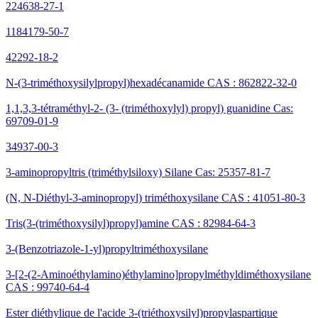
224638-27-1
1184179-50-7
42292-18-2
N-(3-triméthoxysilylpropyl)hexadécanamide CAS : 862822-32-0
1,1,3,3-tétraméthyl-2- (3- (triméthoxylyl) propyl) guanidine Cas:
69709-01-9
34937-00-3
3-aminopropyltris (triméthylsiloxy) Silane Cas: 25357-81-7
(N, N-Diéthyl-3-aminopropyl) triméthoxysilane CAS : 41051-80-3
Tris(3-(triméthoxysilyl)propyl)amine CAS : 82984-64-3
3-(Benzotriazole-1-yl)propyltriméthoxysilane
3-[2-(2-Aminoéthylamino)éthylamino]propylméthyldiméthoxysilane
CAS : 99740-64-4
Ester diéthylique de l'acide 3-(triéthoxysilyl)propylaspartique