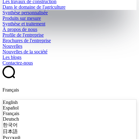
Les travaux de construction
Dans le domaine de l'agriculture
Synthèse personnalisée
Produits sur mesure
Synthèse et traitement
À propos de nous
Profile de l'entreprise
Brochures de l'entreprise
Nouvelles
Nouvelles de la société
Les blogs
Contactez-nous
Français
English
Español
Français
Deutsch
한국어
日本語
Русский