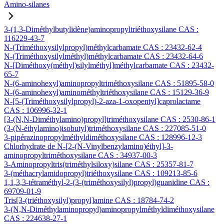
Amino-silanes
3-(1,3-Diméthylbutylidène)aminopropyltriéthoxysilane CAS :
116229-43-7
N-(Triméthoxysilylpropyl)méthylcarbamate CAS : 23432-62-4
N-(Triméthoxysilylméthyl)méthylcarbamate CAS : 23432-64-6
N-[Diméthoxy(méthyl)silylméthyl]méthylcarbamate CAS : 23432-
65-7
N-(6-aminohexyl)aminopropyltriméthoxysilane CAS : 51895-58-0
N-(6-aminohexyl)aminométhyltriéthoxysilane CAS : 15129-36-9
N-[5-(Triméthoxysilylpropyl)-2-aza-1-oxopentyl]caprolactame
CAS : 106996-32-1
[3-(N,N-Diméthylamino)propyl]triméthoxysilane CAS : 2530-86-1
(3-(N-éthylamino)isobutyl)triméthoxysilane CAS : 227085-51-0
3-pipérazinopropylméthyldiméthoxysilane CAS : 128996-12-3
Chlorhydrate de N-[2-(N-Vinylbenzylamino)éthyl]-3-
aminopropyltriméthoxysilane CAS : 34937-00-3
3-Aminopropyltris(triméthylsiloxy)silane CAS : 25357-81-7
3-(méthacrylamidopropyl)triéthoxysilane CAS : 109213-85-6
1,1,3,3-tétraméthyl-2-(3-(triméthoxysilyl)propyl)guanidine CAS :
69709-01-9
Tris[3-(triéthoxysilyl)propyl]amine CAS : 18784-74-2
3-(N,N-Diméthylaminopropyl)aminopropylméthyldiméthoxysilane
CAS : 224638-27-1