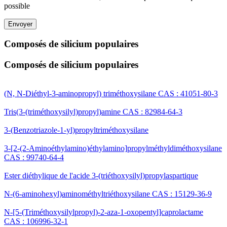
possible
Envoyer
Composés de silicium populaires
Composés de silicium populaires
(N, N-Diéthyl-3-aminopropyl) triméthoxysilane CAS : 41051-80-3
Tris(3-(triméthoxysilyl)propyl)amine CAS : 82984-64-3
3-(Benzotriazole-1-yl)propyltriméthoxysilane
3-[2-(2-Aminoéthylamino)éthylamino]propylméthyldiméthoxysilane
CAS : 99740-64-4
Ester diéthylique de l'acide 3-(triéthoxysilyl)propylaspartique
N-(6-aminohexyl)aminométhyltriéthoxysilane CAS : 15129-36-9
N-[5-(Triméthoxysilylpropyl)-2-aza-1-oxopentyl]caprolactame
CAS : 106996-32-1