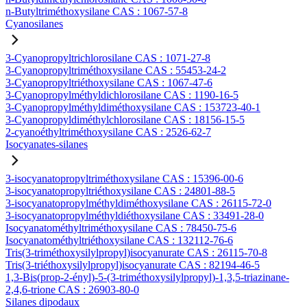
n-Butyltriméthoxysilane CAS : 1067-57-8
Cyanosilanes
3-Cyanopropyltrichlorosilane CAS : 1071-27-8
3-Cyanopropyltriméthoxysilane CAS : 55453-24-2
3-Cyanopropyltriéthoxysilane CAS : 1067-47-6
3-Cyanopropylméthyldichlorosilane CAS : 1190-16-5
3-Cyanopropylméthyldiméthoxysilane CAS : 153723-40-1
3-Cyanopropyldiméthylchlorosilane CAS : 18156-15-5
2-cyanoéthyltriméthoxysilane CAS : 2526-62-7
Isocyanates-silanes
3-isocyanatopropyltriméthoxysilane CAS : 15396-00-6
3-isocyanatopropyltriéthoxysilane CAS : 24801-88-5
3-isocyanatopropylméthyldiméthoxysilane CAS : 26115-72-0
3-isocyanatopropylméthyldiéthoxysilane CAS : 33491-28-0
Isocyanatométhyltriméthoxysilane CAS : 78450-75-6
Isocyanatométhyltriéthoxysilane CAS : 132112-76-6
Tris(3-triméthoxysilylpropyl)isocyanurate CAS : 26115-70-8
Tris(3-triéthoxysilylpropyl)isocyanurate CAS : 82194-46-5
1,3-Bis(prop-2-ényl)-5-(3-triméthoxysilylpropyl)-1,3,5-triazinane-
2,4,6-trione CAS : 26903-80-0
Silanes dipodaux