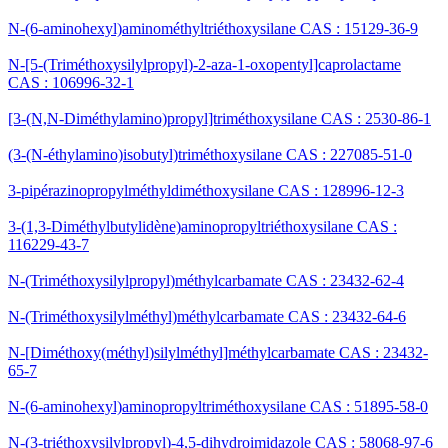
N-(6-aminohexyl)aminométhyltriéthoxysilane CAS : 15129-36-9
N-[5-(Triméthoxysilylpropyl)-2-aza-1-oxopentyl]caprolactame
CAS : 106996-32-1
[3-(N,N-Diméthylamino)propyl]triméthoxysilane CAS : 2530-86-1
(3-(N-éthylamino)isobutyl)triméthoxysilane CAS : 227085-51-0
3-pipérazinopropylméthyldiméthoxysilane CAS : 128996-12-3
3-(1,3-Diméthylbutylidène)aminopropyltriéthoxysilane CAS :
116229-43-7
N-(Triméthoxysilylpropyl)méthylcarbamate CAS : 23432-62-4
N-(Triméthoxysilylméthyl)méthylcarbamate CAS : 23432-64-6
N-[Diméthoxy(méthyl)silylméthyl]méthylcarbamate CAS : 23432-
65-7
N-(6-aminohexyl)aminopropyltriméthoxysilane CAS : 51895-58-0
N-(3-triéthoxysilylpropyl)-4,5-dihydroimidazole CAS : 58068-97-6