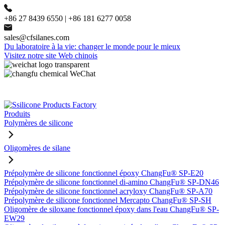
+86 27 8439 6550 | +86 181 6277 0058
sales@cfsilanes.com
Du laboratoire à la vie: changer le monde pour le mieux
Visitez notre site Web chinois
Produits
Polymères de silicone
Oligomères de silane
Prépolymère de silicone fonctionnel époxy ChangFu® SP-E20
Prépolymère de silicone fonctionnel di-amino ChangFu® SP-DN46
Prépolymère de silicone fonctionnel acryloxy ChangFu® SP-A70
Prépolymère de silicone fonctionnel Mercapto ChangFu® SP-SH
Oligomère de siloxane fonctionnel époxy dans l'eau ChangFu® SP-
EW29