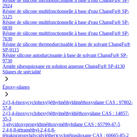
Résine de silicone thermodurcissable à base d'eau ChangFu® SP-
2924
Résine de silicone multifonctionnelle à base d'eau ChangFu® SP-
5125
Résine de silicone multifonctionnelle à base d'eau ChangFu® SP-
6830
Résine de silicone multifonctionnelle à base d'eau ChangFu® SP-
7630
Résine de silicone thermodurcissable à base de solvant ChangFu®
SP-9115
Résine silicone autodurcissante à base de solvant ChangFu® SP-
9730
Amide silsesquioxane en solution aqueuse ChangFu® SP-4130
Silanes de spécialité
Époxy-silanes
2-(3,4-époxycyclohexyl)éthylméthyldiméthoxysilane CAS : 97802-
57-8
2-(3,4-époxycyclohexyl)éthylméthyldiéthoxysilane CAS : 14857-
35-3
3-glycidoxypropyldiméthoxyméthylsilane CAS : 65799-47-5
2,4,6,8-tétraméthyl-2,4,6,8-
tétrakis(propylglycidyléther)cyclotétrasiloxane CAS : 60665-85-2