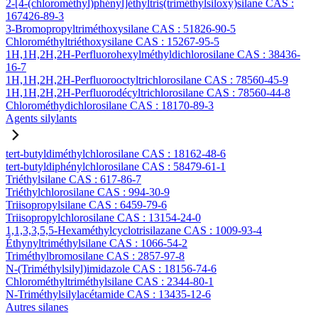
2-[4-(chlorométhyl)phényl]éthyltris(triméthylsiloxy)silane CAS :
167426-89-3
3-Bromopropyltriméthoxysilane CAS : 51826-90-5
Chlorométhyltriéthoxysilane CAS : 15267-95-5
1H,1H,2H,2H-Perfluorohexylméthyldichlorosilane CAS : 38436-
16-7
1H,1H,2H,2H-Perfluorooctyltrichlorosilane CAS : 78560-45-9
1H,1H,2H,2H-Perfluorodécyltrichlorosilane CAS : 78560-44-8
Chlorométhydichlorosilane CAS : 18170-89-3
Agents silylants
tert-butyldiméthylchlorosilane CAS : 18162-48-6
tert-butyldiphénylchlorosilane CAS : 58479-61-1
Triéthylsilane CAS : 617-86-7
Triéthylchlorosilane CAS : 994-30-9
Triisopropylsilane CAS : 6459-79-6
Triisopropylchlorosilane CAS : 13154-24-0
1,1,3,3,5,5-Hexaméthylcyclotrisilazane CAS : 1009-93-4
Éthynyltriméthylsilane CAS : 1066-54-2
Triméthylbromosilane CAS : 2857-97-8
N-(Triméthylsilyl)imidazole CAS : 18156-74-6
Chlorométhyltriméthylsilane CAS : 2344-80-1
N-Triméthylsilylacétamide CAS : 13435-12-6
Autres silanes