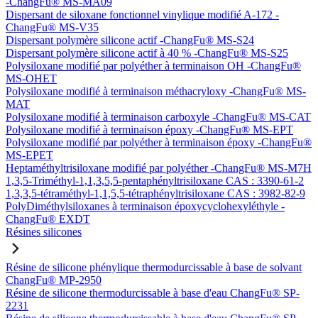
-ChangFu® MS-MA09
Dispersant de siloxane fonctionnel vinylique modifié A-172 -
ChangFu® MS-V35
Dispersant polymère silicone actif -ChangFu® MS-S24
Dispersant polymère silicone actif à 40 % -ChangFu® MS-S25
Polysiloxane modifié par polyéther à terminaison OH -ChangFu®
MS-OHET
Polysiloxane modifié à terminaison méthacryloxy -ChangFu® MS-
MAT
Polysiloxane modifié à terminaison carboxyle -ChangFu® MS-CAT
Polysiloxane modifié à terminaison époxy -ChangFu® MS-EPT
Polysiloxane modifié par polyéther à terminaison époxy -ChangFu®
MS-EPET
Heptaméthyltrisiloxane modifié par polyéther -ChangFu® MS-M7H
1,3,5-Triméthyl-1,1,3,5,5-pentaphényltrisiloxane CAS : 3390-61-2
1,3,3,5-tétraméthyl-1,1,5,5-tétraphényltrisiloxane CAS : 3982-82-9
PolyDiméthylsiloxanes à terminaison époxycyclohexyléthyle -
ChangFu® EXDT
Résines silicones
Résine de silicone phénylique thermodurcissable à base de solvant
ChangFu® MP-2950
Résine de silicone thermodurcissable à base d'eau ChangFu® SP-
2231