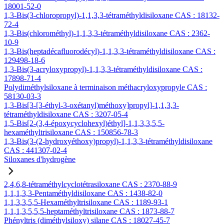
18001-52-0
1,3-Bis(3-chloropropyl)-1,1,3,3-tétraméthyldisiloxane CAS : 18132-
72-4
1,3-Bis(chlorométhyl)-1,1,3,3-tétraméthyldisiloxane CAS : 2362-
10-9
1,3-Bis(heptadécafluorodécyl)-1,1,3,3-tétraméthyldisiloxane CAS :
129498-18-6
1,3-Bis(3-acryloxypropyl)-1,1,3,3-tétraméthyldisiloxane CAS :
17898-71-4
Polydiméthylsiloxane à terminaison méthacryloxypropyle CAS :
58130-03-3
1,3-Bis[3-[3-éthyl-3-oxétanyl)méthoxy]propyl]-1,1,3,3-
tétraméthyldisiloxane CAS : 3207-05-4
1,5-Bis[2-(3,4-époxycyclohexyl)éthyl]-1,1,3,3,5,5-
hexaméthyltrisiloxane CAS : 150856-78-3
1,3-Bis(3-(2-hydroxyéthoxy)propyl)-1,1,3,3-tétraméthyldisiloxane
CAS : 441307-02-4
Siloxanes d'hydrogène
2,4,6,8-tétraméthylcyclotétrasiloxane CAS : 2370-88-9
1,1,1,3,3-Pentaméthyldisiloxane CAS : 1438-82-0
1,1,3,3,5,5-Hexaméthyltrisiloxane CAS : 1189-93-1
1,1,1,3,5,5,5-heptaméthyltrisiloxane CAS : 1873-88-7
Phényltris (diméthylsiloxy) silane CAS : 18027-45-7