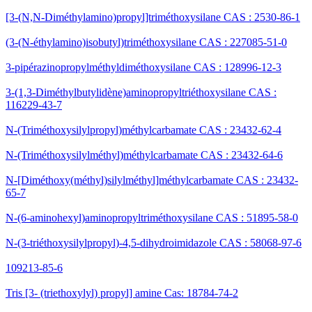
[3-(N,N-Diméthylamino)propyl]triméthoxysilane CAS : 2530-86-1
(3-(N-éthylamino)isobutyl)triméthoxysilane CAS : 227085-51-0
3-pipérazinopropylméthyldiméthoxysilane CAS : 128996-12-3
3-(1,3-Diméthylbutylidène)aminopropyltriéthoxysilane CAS :
116229-43-7
N-(Triméthoxysilylpropyl)méthylcarbamate CAS : 23432-62-4
N-(Triméthoxysilylméthyl)méthylcarbamate CAS : 23432-64-6
N-[Diméthoxy(méthyl)silylméthyl]méthylcarbamate CAS : 23432-
65-7
N-(6-aminohexyl)aminopropyltriméthoxysilane CAS : 51895-58-0
N-(3-triéthoxysilylpropyl)-4,5-dihydroimidazole CAS : 58068-97-6
109213-85-6
Tris [3- (triethoxylyl) propyl] amine Cas: 18784-74-2