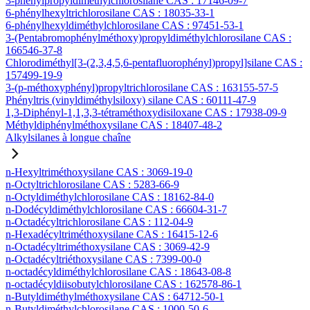
3-phénylpropyldiméthylchlorosilane CAS : 17146-09-7
6-phénylhexyltrichlorosilane CAS : 18035-33-1
6-phénylhexyldiméthylchlorosilane CAS : 97451-53-1
3-(Pentabromophénylméthoxy)propyldiméthylchlorosilane CAS :
166546-37-8
Chlorodiméthyl[3-(2,3,4,5,6-pentafluorophényl)propyl]silane CAS :
157499-19-9
3-(p-méthoxyphényl)propyltrichlorosilane CAS : 163155-57-5
Phényltris (vinyldiméthylsiloxy) silane CAS : 60111-47-9
1,3-Diphényl-1,1,3,3-tétraméthoxydisiloxane CAS : 17938-09-9
Méthyldiphénylméthoxysilane CAS : 18407-48-2
Alkylsilanes à longue chaîne
n-Hexyltriméthoxysilane CAS : 3069-19-0
n-Octyltrichlorosilane CAS : 5283-66-9
n-Octyldiméthylchlorosilane CAS : 18162-84-0
n-Dodécyldiméthylchlorosilane CAS : 66604-31-7
n-Octadécyltrichlorosilane CAS : 112-04-9
n-Hexadécyltriméthoxysilane CAS : 16415-12-6
n-Octadécyltriméthoxysilane CAS : 3069-42-9
n-Octadécyltriéthoxysilane CAS : 7399-00-0
n-octadécyldiméthylchlorosilane CAS : 18643-08-8
n-octadécyldiisobutylchlorosilane CAS : 162578-86-1
n-Butyldiméthylméthoxysilane CAS : 64712-50-1
n-Butyldiméthylchlorosilane CAS : 1000-50-6