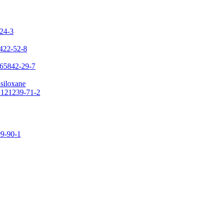
-24-3
7422-52-8
 65842-29-7
asiloxane
: 121239-71-2
09-90-1