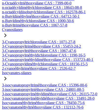
n-Octadécyltriéthoxysilane CAS : 7399-00-0
n-octadécyldiméthylchlorosilane CAS : 18643-08-8
n-octadécyldiisobutylchlorosilane CAS : 162578-86-1
n-Butyldiméthylméthoxysilane CAS : 64712-50-1
n-Butyldiméthylchlorosilane CAS : 1000-50-6
n-Butyltriméthoxysilane CAS : 1067-57-8
Cyanosilanes
3-Cyanopropyltrichlorosilane CAS : 1071-27-8
3-Cyanopropyltriméthoxysilane CAS : 55453-24-2
3-Cyanopropyltriéthoxysilane CAS : 1067-47-6
3-Cyanopropylméthyldichlorosilane CAS : 1190-16-5
3-Cyanopropylméthyldiméthoxysilane CAS : 153723-40-1
3-Cyanopropyldiméthylchlorosilane CAS : 18156-15-5
2-cyanoéthyltriméthoxysilane CAS : 2526-62-7
Isocyanates-silanes
3-isocyanatopropyltriméthoxysilane CAS : 15396-00-6
3-isocyanatopropyltriéthoxysilane CAS : 24801-88-5
3-isocyanatopropylméthyldiméthoxysilane CAS : 26115-72-0
3-isocyanatopropylméthyldiéthoxysilane CAS : 33491-28-0
Isocyanatométhyltriméthoxysilane CAS : 78450-75-6
Isocyanatométhyltriéthoxysilane CAS : 132112-76-6