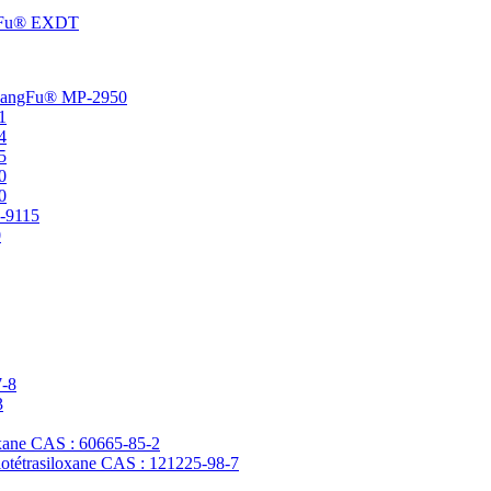
angFu® EXDT
t ChangFu® MP-2950
1
4
5
0
0
P-9115
0
7-8
3
loxane CAS : 60665-85-2
clotétrasiloxane CAS : 121225-98-7