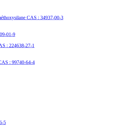
méthoxysilane CAS : 34937-00-3
709-01-9
AS : 224638-27-1
 CAS : 99740-64-4
6-5