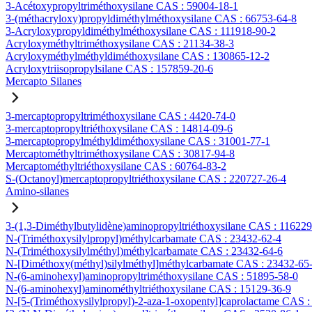
3-Acétoxypropyltriméthoxysilane CAS : 59004-18-1
3-(méthacryloxy)propyldiméthylméthoxysilane CAS : 66753-64-8
3-Acryloxypropyldiméthylméthoxysilane CAS : 111918-90-2
Acryloxyméthyltriméthoxysilane CAS : 21134-38-3
Acryloxyméthylméthyldiméthoxysilane CAS : 130865-12-2
Acryloxytriisopropylsilane CAS : 157859-20-6
Mercapto Silanes
3-mercaptopropyltriméthoxysilane CAS : 4420-74-0
3-mercaptopropyltriéthoxysilane CAS : 14814-09-6
3-mercaptopropylméthyldiméthoxysilane CAS : 31001-77-1
Mercaptométhyltriméthoxysilane CAS : 30817-94-8
Mercaptométhyltriéthoxysilane CAS : 60764-83-2
S-(Octanoyl)mercaptopropyltriéthoxysilane CAS : 220727-26-4
Amino-silanes
3-(1,3-Diméthylbutylidène)aminopropyltriéthoxysilane CAS : 11622
N-(Triméthoxysilylpropyl)méthylcarbamate CAS : 23432-62-4
N-(Triméthoxysilylméthyl)méthylcarbamate CAS : 23432-64-6
N-[Diméthoxy(méthyl)silylméthyl]méthylcarbamate CAS : 23432-65
N-(6-aminohexyl)aminopropyltriméthoxysilane CAS : 51895-58-0
N-(6-aminohexyl)aminométhyltriéthoxysilane CAS : 15129-36-9
N-[5-(Triméthoxysilylpropyl)-2-aza-1-oxopentyl]caprolactame CAS 