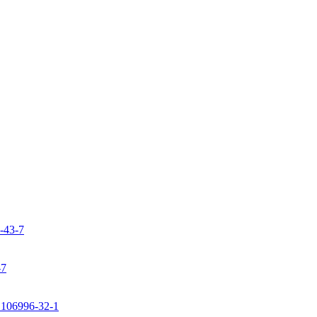
9-43-7
-7
: 106996-32-1