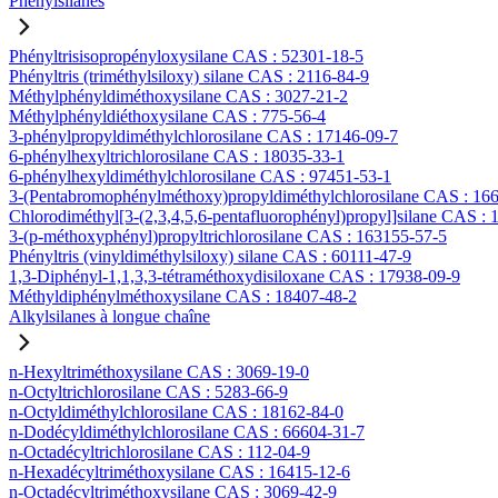
Phénylsilanes
Phényltrisisopropényloxysilane CAS : 52301-18-5
Phényltris (triméthylsiloxy) silane CAS : 2116-84-9
Méthylphényldiméthoxysilane CAS : 3027-21-2
Méthylphényldiéthoxysilane CAS : 775-56-4
3-phénylpropyldiméthylchlorosilane CAS : 17146-09-7
6-phénylhexyltrichlorosilane CAS : 18035-33-1
6-phénylhexyldiméthylchlorosilane CAS : 97451-53-1
3-(Pentabromophénylméthoxy)propyldiméthylchlorosilane CAS : 16
Chlorodiméthyl[3-(2,3,4,5,6-pentafluorophényl)propyl]silane CAS :
3-(p-méthoxyphényl)propyltrichlorosilane CAS : 163155-57-5
Phényltris (vinyldiméthylsiloxy) silane CAS : 60111-47-9
1,3-Diphényl-1,1,3,3-tétraméthoxydisiloxane CAS : 17938-09-9
Méthyldiphénylméthoxysilane CAS : 18407-48-2
Alkylsilanes à longue chaîne
n-Hexyltriméthoxysilane CAS : 3069-19-0
n-Octyltrichlorosilane CAS : 5283-66-9
n-Octyldiméthylchlorosilane CAS : 18162-84-0
n-Dodécyldiméthylchlorosilane CAS : 66604-31-7
n-Octadécyltrichlorosilane CAS : 112-04-9
n-Hexadécyltriméthoxysilane CAS : 16415-12-6
n-Octadécyltriméthoxysilane CAS : 3069-42-9