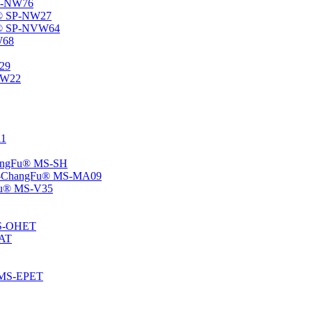
SP-NW76
Fu® SP-NW27
gFu® SP-NVW64
W68
P29
ENW22
11
ChangFu® MS-SH
ane -ChangFu® MS-MA09
ngFu® MS-V35
 MS-OHET
MAT
® MS-EPET