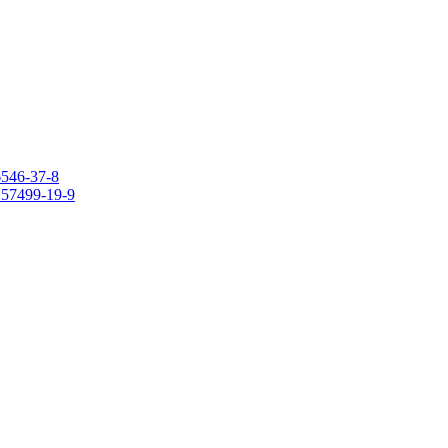
6546-37-8
 157499-19-9