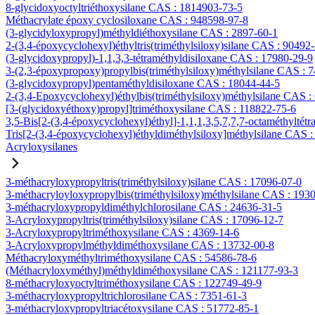
8-glycidoxyoctyltriéthoxysilane CAS : 1814903-73-5
Méthacrylate époxy cyclosiloxane CAS : 948598-97-8
(3-glycidyloxypropyl)méthyldiéthoxysilane CAS : 2897-60-1
2-(3,4-époxycyclohexyl)éthyltris(triméthylsiloxy)silane CAS : 90492
(3-glycidoxypropyl)-1,1,3,3-tétraméthyldisiloxane CAS : 17980-29-9
3-(2,3-époxypropoxy)propylbis(triméthylsiloxy)méthylsilane CAS : 
(3-glycidoxypropyl)pentaméthyldisiloxane CAS : 18044-44-5
2-(3,4-Epoxycyclohexyl)éthylbis(triméthylsiloxy)méthylsilane CAS :
[3-(glycidoxyéthoxy)propyl]triméthoxysilane CAS : 118822-75-6
3,5-Bis[2-(3,4-époxycyclohexyl)éthyl]-1,1,1,3,5,7,7,7-octaméthyltétr
Tris[2-(3,4-époxycyclohexyl)éthyldiméthylsiloxy]méthylsilane CAS 
Acryloxysilanes
3-méthacryloxypropyltris(triméthylsiloxy)silane CAS : 17096-07-0
3-méthacryloyloxypropylbis(triméthylsiloxy)méthylsilane CAS : 193
3-méthacryloxypropyldiméthylchlorosilane CAS : 24636-31-5
3-Acryloxypropyltris(triméthylsiloxy)silane CAS : 17096-12-7
3-Acryloxypropyltriméthoxysilane CAS : 4369-14-6
3-Acryloxypropylméthyldiméthoxysilane CAS : 13732-00-8
Méthacryloxyméthyltriméthoxysilane CAS : 54586-78-6
(Méthacryloxyméthyl)méthyldiméthoxysilane CAS : 121177-93-3
8-méthacryloxyoctyltriméthoxysilane CAS : 122749-49-9
3-méthacryloxypropyltrichlorosilane CAS : 7351-61-3
3-méthacryloxypropyltriacétoxysilane CAS : 51772-85-1