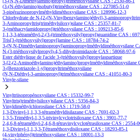
[3-(N,N-Diméthylamino)propyl]triméthoxysilane CAS : 2530-86-1
(3-(N-éthylamino)isobutyl)triméthoxysilane CAS : 227085-51-0
3-pipérazinopropylméthyldiméthoxysilane CAS : 128996-12-3
Chlorhydrate de N-[2-(N-Vinylbenzylamino)éthyl]-3-aminopropyltri
3-Aminopropyltris(triméthylsiloxy)silane CAS : 25357-81-7
3-(méthacrylamidopropyl)triéthoxysilane CAS : 109213-85-6
1,1,3,3-tétraméthyl-2-(3-(triméthoxysilyl)propyl)guanidine CAS : 69
Tris[3-(triéthoxysilyl)propyl]amine CAS : 18784-74-2
3-(N,N-Diméthylaminopropyl)aminopropylméthyldiméthoxysilane C
N-(3-triéthoxysilylpropyl)-4,5-dihydroimidazole CAS : 58068-97-6
Ester diéthylique de l'acide 3-(triéthoxysilyl)propylaspartique
3-[2-(2-Aminoéthylamino)éthylamino]propylméthyldiméthoxysilane
3-(Benzotriazole-1-yl)propyltriméthoxysilane
(N,N-Diéthyl-3-aminopropyl)triméthoxysilane CAS : 41051-80-3
Vinyle-silane
Vinyltriisopropénoxysilane CAS : 15332-99-7
Vinyltris(triméthylsiloxy)silane CAS : 5356-84-3
Vinyldiméthylchlorosilane CAS : 1719-58-0
1,3-Divinyl-1,1,3,3-tétraméthyldisilazane CAS : 7691-02-3
1,3,5-Triméthyl-1,3,5-trivinylcyclotrisiloxane CAS : 3901-77-7
2,4,6,8-tétraméthyl-2,4,6,8-tétravinylcyclotétrasiloxane CAS : 2554-0
1,3-Divinyl-1,1,3,3-Tétraméthoxydisiloxane CAS : 18293-85-1
(4-vinylphényl)triméthoxysilane CAS : 18001-13-3