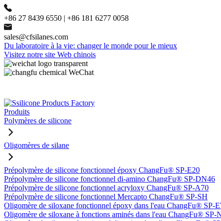
+86 27 8439 6550 | +86 181 6277 0058
sales@cfsilanes.com
Du laboratoire à la vie: changer le monde pour le mieux
Visitez notre site Web chinois
Produits
Polymères de silicone
Oligomères de silane
Prépolymère de silicone fonctionnel époxy ChangFu® SP-E20
Prépolymère de silicone fonctionnel di-amino ChangFu® SP-DN46
Prépolymère de silicone fonctionnel acryloxy ChangFu® SP-A70
Prépolymère de silicone fonctionnel Mercapto ChangFu® SP-SH
Oligomère de siloxane fonctionnel époxy dans l'eau ChangFu® SP
Oligomère de siloxane à fonctions aminés dans l'eau ChangFu® SP