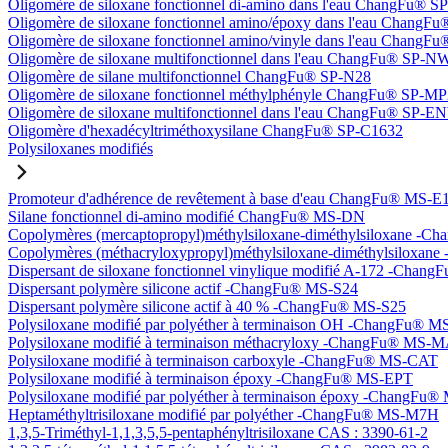
Oligomère de siloxane fonctionnel di-amino dans l'eau ChangFu® 
Oligomère de siloxane fonctionnel amino/époxy dans l'eau Chang
Oligomère de siloxane fonctionnel amino/vinyle dans l'eau Chan
Oligomère de siloxane multifonctionnel dans l'eau ChangFu® SP-N
Oligomère de silane multifonctionnel ChangFu® SP-N28
Oligomère de siloxane fonctionnel méthylphényle ChangFu® SP-M
Oligomère de siloxane multifonctionnel dans l'eau ChangFu® SP-
Oligomère d'hexadécyltriméthoxysilane ChangFu® SP-C1632
Polysiloxanes modifiés
Promoteur d'adhérence de revêtement à base d'eau ChangFu® MS-E
Silane fonctionnel di-amino modifié ChangFu® MS-DN
Copolymères (mercaptopropyl)méthylsiloxane-diméthylsiloxane -
Copolymères (méthacryloxypropyl)méthylsiloxane-diméthylsilox
Dispersant de siloxane fonctionnel vinylique modifié A-172 -Cha
Dispersant polymère silicone actif -ChangFu® MS-S24
Dispersant polymère silicone actif à 40 % -ChangFu® MS-S25
Polysiloxane modifié par polyéther à terminaison OH -ChangFu®
Polysiloxane modifié à terminaison méthacryloxy -ChangFu® MS-
Polysiloxane modifié à terminaison carboxyle -ChangFu® MS-CAT
Polysiloxane modifié à terminaison époxy -ChangFu® MS-EPT
Polysiloxane modifié par polyéther à terminaison époxy -ChangFu
Heptaméthyltrisiloxane modifié par polyéther -ChangFu® MS-M7H
1,3,5-Triméthyl-1,1,3,5,5-pentaphényltrisiloxane CAS : 3390-61-2