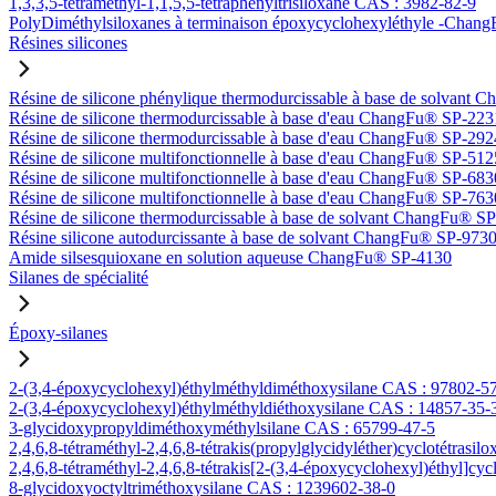
1,3,3,5-tétraméthyl-1,1,5,5-tétraphényltrisiloxane CAS : 3982-82-9
PolyDiméthylsiloxanes à terminaison époxycyclohexyléthyle -Ch
Résines silicones
Résine de silicone phénylique thermodurcissable à base de solvan
Résine de silicone thermodurcissable à base d'eau ChangFu® SP-223
Résine de silicone thermodurcissable à base d'eau ChangFu® SP-292
Résine de silicone multifonctionnelle à base d'eau ChangFu® SP-512
Résine de silicone multifonctionnelle à base d'eau ChangFu® SP-683
Résine de silicone multifonctionnelle à base d'eau ChangFu® SP-763
Résine de silicone thermodurcissable à base de solvant ChangFu® S
Résine silicone autodurcissante à base de solvant ChangFu® SP-973
Amide silsesquioxane en solution aqueuse ChangFu® SP-4130
Silanes de spécialité
Époxy-silanes
2-(3,4-époxycyclohexyl)éthylméthyldiméthoxysilane CAS : 97802-5
2-(3,4-époxycyclohexyl)éthylméthyldiéthoxysilane CAS : 14857-35-
3-glycidoxypropyldiméthoxyméthylsilane CAS : 65799-47-5
2,4,6,8-tétraméthyl-2,4,6,8-tétrakis(propylglycidyléther)cyclotétrasi
2,4,6,8-tétraméthyl-2,4,6,8-tétrakis[2-(3,4-époxycyclohexyl)éthyl]cy
8-glycidoxyoctyltriméthoxysilane CAS : 1239602-38-0