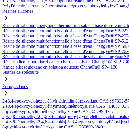
1,3,3,5-tétraméthyl-1,1,5,5-tétraphényltrisiloxane CAS : 3982-82-9
PolyDiméthylsiloxanes à terminaison époxycyclohexyléthyle -Ch
Résines silicones
Résine de silicone phénylique thermodurcissable à base de solvan
Résine de silicone thermodurcissable à base d'eau ChangFu® SP-223
Résine de silicone thermodurcissable à base d'eau ChangFu® SP-292
Résine de silicone multifonctionnelle à base d'eau ChangFu® SP-512
Résine de silicone multifonctionnelle à base d'eau ChangFu® SP-683
Résine de silicone multifonctionnelle à base d'eau ChangFu® SP-763
Résine de silicone thermodurcissable à base de solvant ChangFu® S
Résine silicone autodurcissante à base de solvant ChangFu® SP-973
Amide silsesquioxane en solution aqueuse ChangFu® SP-4130
Silanes de spécialité
Époxy-silanes
2-(3,4-époxycyclohexyl)éthylméthyldiméthoxysilane CAS : 97802-5
2-(3,4-époxycyclohexyl)éthylméthyldiéthoxysilane CAS : 14857-35-
3-glycidoxypropyldiméthoxyméthylsilane CAS : 65799-47-5
2,4,6,8-tétraméthyl-2,4,6,8-tétrakis(propylglycidyléther)cyclotétrasi
2,4,6,8-tétraméthyl-2,4,6,8-tétrakis[2-(3,4-époxycyclohexyl)éthyl]cy
8-glycidoxyoctyltriméthoxysilane CAS : 1239602-38-0