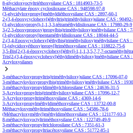
8-glycidoxyoctyltriéthoxysilane CAS : 1814903-73-5
Méthacrylate époxy cyclosiloxane CAS : 948598-97-8
(3-glycidyloxypropyl)méthyldiéthoxysilane CAS : 2897-60-1
2-(3,4-époxycyclohexyl)éthyltris(triméthylsiloxy)silane CAS : 90492
(3-glycidoxypropyl)-1,1,3,3-tétraméthyldisiloxane CAS : 17980-29-9
3-(2,3-époxypropoxy)propylbis(triméthylsiloxy)méthylsilane CAS : 
(3-glycidoxypropyl)pentaméthyldisiloxane CAS : 18044-44-5
2-(3,4-Epoxycyclohexyl)éthylbis(triméthylsiloxy)méthylsilane CAS :
[3-(glycidoxyéthoxy)propyl]triméthoxysilane CAS : 118822-75-6
3,5-Bis[2-(3,4-époxycyclohexyl)éthyl]-1,1,1,3,5,7,7,7-octaméthyltétr
Tris[2-(3,4-époxycyclohexyl)éthyldiméthylsiloxy]méthylsilane CAS 
Acryloxysilanes
3-méthacryloxypropyltris(triméthylsiloxy)silane CAS : 17096-07-0
3-méthacryloyloxypropylbis(triméthylsiloxy)méthylsilane CAS : 193
3-méthacryloxypropyldiméthylchlorosilane CAS : 24636-31-5
3-Acryloxypropyltris(triméthylsiloxy)silane CAS : 17096-12-7
3-Acryloxypropyltriméthoxysilane CAS : 4369-14-6
3-Acryloxypropylméthyldiméthoxysilane CAS : 13732-00-8
Méthacryloxyméthyltriméthoxysilane CAS : 54586-78-6
(Méthacryloxyméthyl)méthyldiméthoxysilane CAS : 121177-93-3
8-méthacryloxyoctyltriméthoxysilane CAS : 122749-49-9
3-méthacryloxypropyltrichlorosilane CAS : 7351-61-3
3-méthacryloxypropyltriacétoxysilane CAS : 51772-85-1