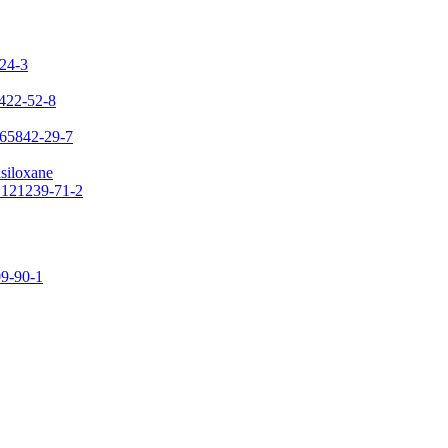
-24-3
7422-52-8
 65842-29-7
asiloxane
: 121239-71-2
09-90-1