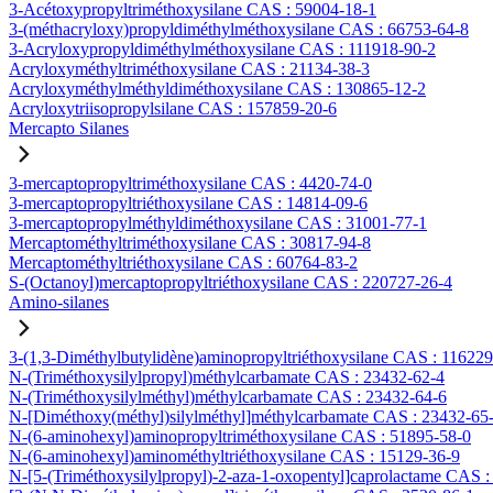
3-Acétoxypropyltriméthoxysilane CAS : 59004-18-1
3-(méthacryloxy)propyldiméthylméthoxysilane CAS : 66753-64-8
3-Acryloxypropyldiméthylméthoxysilane CAS : 111918-90-2
Acryloxyméthyltriméthoxysilane CAS : 21134-38-3
Acryloxyméthylméthyldiméthoxysilane CAS : 130865-12-2
Acryloxytriisopropylsilane CAS : 157859-20-6
Mercapto Silanes
3-mercaptopropyltriméthoxysilane CAS : 4420-74-0
3-mercaptopropyltriéthoxysilane CAS : 14814-09-6
3-mercaptopropylméthyldiméthoxysilane CAS : 31001-77-1
Mercaptométhyltriméthoxysilane CAS : 30817-94-8
Mercaptométhyltriéthoxysilane CAS : 60764-83-2
S-(Octanoyl)mercaptopropyltriéthoxysilane CAS : 220727-26-4
Amino-silanes
3-(1,3-Diméthylbutylidène)aminopropyltriéthoxysilane CAS : 11622
N-(Triméthoxysilylpropyl)méthylcarbamate CAS : 23432-62-4
N-(Triméthoxysilylméthyl)méthylcarbamate CAS : 23432-64-6
N-[Diméthoxy(méthyl)silylméthyl]méthylcarbamate CAS : 23432-65
N-(6-aminohexyl)aminopropyltriméthoxysilane CAS : 51895-58-0
N-(6-aminohexyl)aminométhyltriéthoxysilane CAS : 15129-36-9
N-[5-(Triméthoxysilylpropyl)-2-aza-1-oxopentyl]caprolactame CAS 