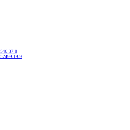
6546-37-8
 157499-19-9