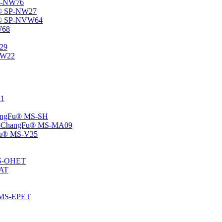
SP-NW76
Fu® SP-NW27
gFu® SP-NVW64
W68
P29
ENW22
11
ChangFu® MS-SH
ane -ChangFu® MS-MA09
ngFu® MS-V35
 MS-OHET
MAT
® MS-EPET