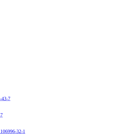
9-43-7
-7
: 106996-32-1