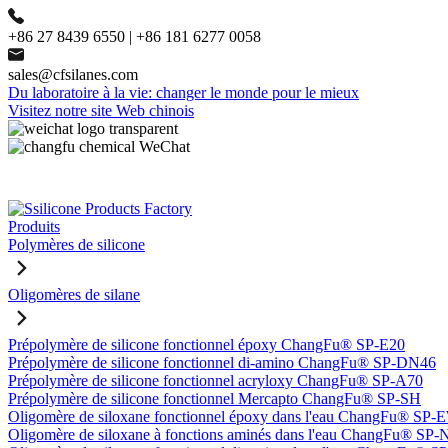
+86 27 8439 6550 | +86 181 6277 0058
sales@cfsilanes.com
Du laboratoire à la vie: changer le monde pour le mieux
Visitez notre site Web chinois
Produits
Polymères de silicone
Oligomères de silane
Prépolymère de silicone fonctionnel époxy ChangFu® SP-E20
Prépolymère de silicone fonctionnel di-amino ChangFu® SP-DN46
Prépolymère de silicone fonctionnel acryloxy ChangFu® SP-A70
Prépolymère de silicone fonctionnel Mercapto ChangFu® SP-SH
Oligomère de siloxane fonctionnel époxy dans l'eau ChangFu® SP
Oligomère de siloxane à fonctions aminés dans l'eau ChangFu® SP