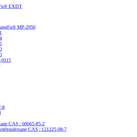
angFu® EXDT
t ChangFu® MP-2950
1
4
5
0
0
P-9115
0
7-8
3
loxane CAS : 60665-85-2
clotétrasiloxane CAS : 121225-98-7