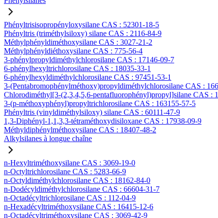
Phénylsilanes
Phényltrisisopropényloxysilane CAS : 52301-18-5
Phényltris (triméthylsiloxy) silane CAS : 2116-84-9
Méthylphényldiméthoxysilane CAS : 3027-21-2
Méthylphényldiéthoxysilane CAS : 775-56-4
3-phénylpropyldiméthylchlorosilane CAS : 17146-09-7
6-phénylhexyltrichlorosilane CAS : 18035-33-1
6-phénylhexyldiméthylchlorosilane CAS : 97451-53-1
3-(Pentabromophénylméthoxy)propyldiméthylchlorosilane CAS : 16
Chlorodiméthyl[3-(2,3,4,5,6-pentafluorophényl)propyl]silane CAS :
3-(p-méthoxyphényl)propyltrichlorosilane CAS : 163155-57-5
Phényltris (vinyldiméthylsiloxy) silane CAS : 60111-47-9
1,3-Diphényl-1,1,3,3-tétraméthoxydisiloxane CAS : 17938-09-9
Méthyldiphénylméthoxysilane CAS : 18407-48-2
Alkylsilanes à longue chaîne
n-Hexyltriméthoxysilane CAS : 3069-19-0
n-Octyltrichlorosilane CAS : 5283-66-9
n-Octyldiméthylchlorosilane CAS : 18162-84-0
n-Dodécyldiméthylchlorosilane CAS : 66604-31-7
n-Octadécyltrichlorosilane CAS : 112-04-9
n-Hexadécyltriméthoxysilane CAS : 16415-12-6
n-Octadécyltriméthoxysilane CAS : 3069-42-9