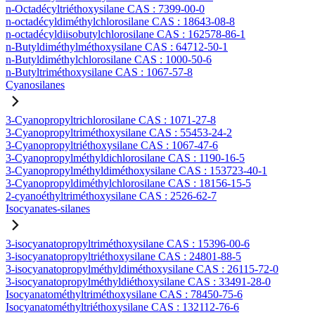
n-Octadécyltriéthoxysilane CAS : 7399-00-0
n-octadécyldiméthylchlorosilane CAS : 18643-08-8
n-octadécyldiisobutylchlorosilane CAS : 162578-86-1
n-Butyldiméthylméthoxysilane CAS : 64712-50-1
n-Butyldiméthylchlorosilane CAS : 1000-50-6
n-Butyltriméthoxysilane CAS : 1067-57-8
Cyanosilanes
3-Cyanopropyltrichlorosilane CAS : 1071-27-8
3-Cyanopropyltriméthoxysilane CAS : 55453-24-2
3-Cyanopropyltriéthoxysilane CAS : 1067-47-6
3-Cyanopropylméthyldichlorosilane CAS : 1190-16-5
3-Cyanopropylméthyldiméthoxysilane CAS : 153723-40-1
3-Cyanopropyldiméthylchlorosilane CAS : 18156-15-5
2-cyanoéthyltriméthoxysilane CAS : 2526-62-7
Isocyanates-silanes
3-isocyanatopropyltriméthoxysilane CAS : 15396-00-6
3-isocyanatopropyltriéthoxysilane CAS : 24801-88-5
3-isocyanatopropylméthyldiméthoxysilane CAS : 26115-72-0
3-isocyanatopropylméthyldiéthoxysilane CAS : 33491-28-0
Isocyanatométhyltriméthoxysilane CAS : 78450-75-6
Isocyanatométhyltriéthoxysilane CAS : 132112-76-6