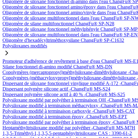
Oligomère de siloxane fonctionnel di-amino dans l'eau ChangFu® 
Oligomère de siloxane fonctionnel amino/époxy dans l'eau Chang
Oligomère de siloxane fonctionnel amino/vinyle dans l'eau Chan
Oligomère de siloxane multifonctionnel dans l'eau ChangFu® SP-N
Oligomère de silane multifonctionnel ChangFu® SP-N28
Oligomère de siloxane fonctionnel méthylphényle ChangFu® SP-M
Oligomère de siloxane multifonctionnel dans l'eau ChangFu® SP-
Oligomère d'hexadécyltriméthoxysilane ChangFu® SP-C1632
Polysiloxanes modifiés
Promoteur d'adhérence de revêtement à base d'eau ChangFu® MS-E
Silane fonctionnel di-amino modifié ChangFu® MS-DN
Copolymères (mercaptopropyl)méthylsiloxane-diméthylsiloxane -
Copolymères (méthacryloxypropyl)méthylsiloxane-diméthylsilox
Dispersant de siloxane fonctionnel vinylique modifié A-172 -Cha
Dispersant polymère silicone actif -ChangFu® MS-S24
Dispersant polymère silicone actif à 40 % -ChangFu® MS-S25
Polysiloxane modifié par polyéther à terminaison OH -ChangFu®
Polysiloxane modifié à terminaison méthacryloxy -ChangFu® MS-
Polysiloxane modifié à terminaison carboxyle -ChangFu® MS-CAT
Polysiloxane modifié à terminaison époxy -ChangFu® MS-EPT
Polysiloxane modifié par polyéther à terminaison époxy -ChangFu
Heptaméthyltrisiloxane modifié par polyéther -ChangFu® MS-M7H
1,3,5-Triméthyl-1,1,3,5,5-pentaphényltrisiloxane CAS : 3390-61-2