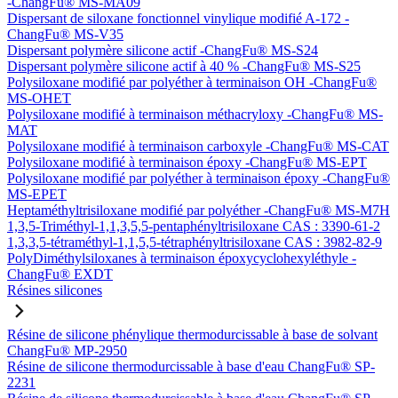
-ChangFu® MS-MA09
Dispersant de siloxane fonctionnel vinylique modifié A-172 -
ChangFu® MS-V35
Dispersant polymère silicone actif -ChangFu® MS-S24
Dispersant polymère silicone actif à 40 % -ChangFu® MS-S25
Polysiloxane modifié par polyéther à terminaison OH -ChangFu®
MS-OHET
Polysiloxane modifié à terminaison méthacryloxy -ChangFu® MS-
MAT
Polysiloxane modifié à terminaison carboxyle -ChangFu® MS-CAT
Polysiloxane modifié à terminaison époxy -ChangFu® MS-EPT
Polysiloxane modifié par polyéther à terminaison époxy -ChangFu®
MS-EPET
Heptaméthyltrisiloxane modifié par polyéther -ChangFu® MS-M7H
1,3,5-Triméthyl-1,1,3,5,5-pentaphényltrisiloxane CAS : 3390-61-2
1,3,3,5-tétraméthyl-1,1,5,5-tétraphényltrisiloxane CAS : 3982-82-9
PolyDiméthylsiloxanes à terminaison époxycyclohexyléthyle -
ChangFu® EXDT
Résines silicones
Résine de silicone phénylique thermodurcissable à base de solvant
ChangFu® MP-2950
Résine de silicone thermodurcissable à base d'eau ChangFu® SP-
2231