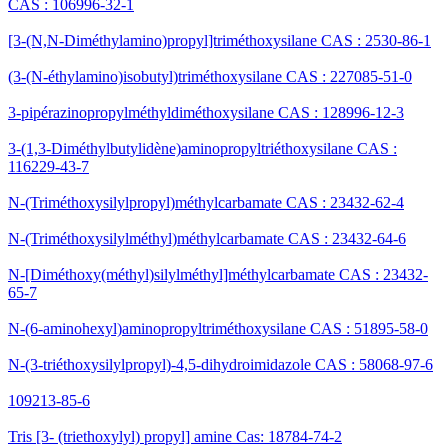
CAS : 106996-32-1
[3-(N,N-Diméthylamino)propyl]triméthoxysilane CAS : 2530-86-1
(3-(N-éthylamino)isobutyl)triméthoxysilane CAS : 227085-51-0
3-pipérazinopropylméthyldiméthoxysilane CAS : 128996-12-3
3-(1,3-Diméthylbutylidène)aminopropyltriéthoxysilane CAS :
116229-43-7
N-(Triméthoxysilylpropyl)méthylcarbamate CAS : 23432-62-4
N-(Triméthoxysilylméthyl)méthylcarbamate CAS : 23432-64-6
N-[Diméthoxy(méthyl)silylméthyl]méthylcarbamate CAS : 23432-
65-7
N-(6-aminohexyl)aminopropyltriméthoxysilane CAS : 51895-58-0
N-(3-triéthoxysilylpropyl)-4,5-dihydroimidazole CAS : 58068-97-6
109213-85-6
Tris [3- (triethoxylyl) propyl] amine Cas: 18784-74-2