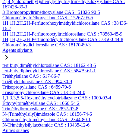
2-[4-(chlorométhyl)phényl]éthyltris(triméthylsiloxy)silane CAS :
167426-89-3
3-Bromopropyltriméthoxysilane CAS : 51826-90-5
Chlorométhyltriéthoxysilane CAS : 15267-95-5
1H,1H,2H,2H-Perfluorohexylméthyldichlorosilane CAS : 38436-
16-7
1H,1H,2H,2H-Perfluorooctyltrichlorosilane CAS : 78560-45-9
1H,1H,2H,2H-Perfluorodécyltrichlorosilane CAS : 78560-44-8
Chlorométhydichlorosilane CAS : 18170-89-3
Agents silylants
tert-butyldiméthylchlorosilane CAS : 18162-48-6
tert-butyldiphénylchlorosilane CAS : 58479-61-1
Triéthylsilane CAS : 617-86-7
Triéthylchlorosilane CAS : 994-30-9
Triisopropylsilane CAS : 6459-79-6
Triisopropylchlorosilane CAS : 13154-24-0
1,1,3,3,5,5-Hexaméthylcyclotrisilazane CAS : 1009-93-4
Éthynyltriméthylsilane CAS : 1066-54-2
Triméthylbromosilane CAS : 2857-97-8
N-(Triméthylsilyl)imidazole CAS : 18156-74-6
Chlorométhyltriméthylsilane CAS : 2344-80-1
N-Triméthylsilylacétamide CAS : 13435-12-6
Autres silanes