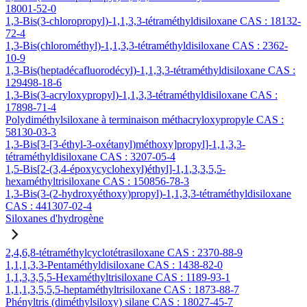
18001-52-0
1,3-Bis(3-chloropropyl)-1,1,3,3-tétraméthyldisiloxane CAS : 18132-
72-4
1,3-Bis(chlorométhyl)-1,1,3,3-tétraméthyldisiloxane CAS : 2362-
10-9
1,3-Bis(heptadécafluorodécyl)-1,1,3,3-tétraméthyldisiloxane CAS :
129498-18-6
1,3-Bis(3-acryloxypropyl)-1,1,3,3-tétraméthyldisiloxane CAS :
17898-71-4
Polydiméthylsiloxane à terminaison méthacryloxypropyle CAS :
58130-03-3
1,3-Bis[3-[3-éthyl-3-oxétanyl)méthoxy]propyl]-1,1,3,3-
tétraméthyldisiloxane CAS : 3207-05-4
1,5-Bis[2-(3,4-époxycyclohexyl)éthyl]-1,1,3,3,5,5-
hexaméthyltrisiloxane CAS : 150856-78-3
1,3-Bis(3-(2-hydroxyéthoxy)propyl)-1,1,3,3-tétraméthyldisiloxane
CAS : 441307-02-4
Siloxanes d'hydrogène
2,4,6,8-tétraméthylcyclotétrasiloxane CAS : 2370-88-9
1,1,1,3,3-Pentaméthyldisiloxane CAS : 1438-82-0
1,1,3,3,5,5-Hexaméthyltrisiloxane CAS : 1189-93-1
1,1,1,3,5,5,5-heptaméthyltrisiloxane CAS : 1873-88-7
Phényltris (diméthylsiloxy) silane CAS : 18027-45-7