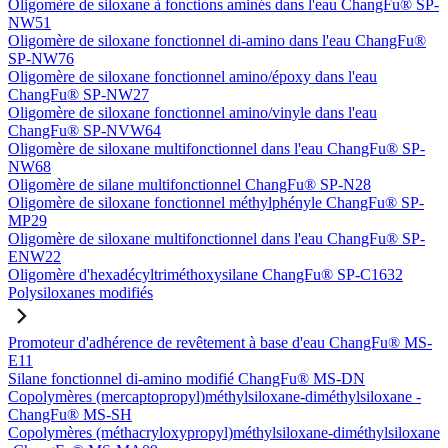
Oligomère de siloxane à fonctions aminés dans l'eau ChangFu® SP-
NW51
Oligomère de siloxane fonctionnel di-amino dans l'eau ChangFu®
SP-NW76
Oligomère de siloxane fonctionnel amino/époxy dans l'eau
ChangFu® SP-NW27
Oligomère de siloxane fonctionnel amino/vinyle dans l'eau
ChangFu® SP-NVW64
Oligomère de siloxane multifonctionnel dans l'eau ChangFu® SP-
NW68
Oligomère de silane multifonctionnel ChangFu® SP-N28
Oligomère de siloxane fonctionnel méthylphényle ChangFu® SP-
MP29
Oligomère de siloxane multifonctionnel dans l'eau ChangFu® SP-
ENW22
Oligomère d'hexadécyltriméthoxysilane ChangFu® SP-C1632
Polysiloxanes modifiés
Promoteur d'adhérence de revêtement à base d'eau ChangFu® MS-
E11
Silane fonctionnel di-amino modifié ChangFu® MS-DN
Copolymères (mercaptopropyl)méthylsiloxane-diméthylsiloxane -
ChangFu® MS-SH
Copolymères (méthacryloxypropyl)méthylsiloxane-diméthylsiloxane