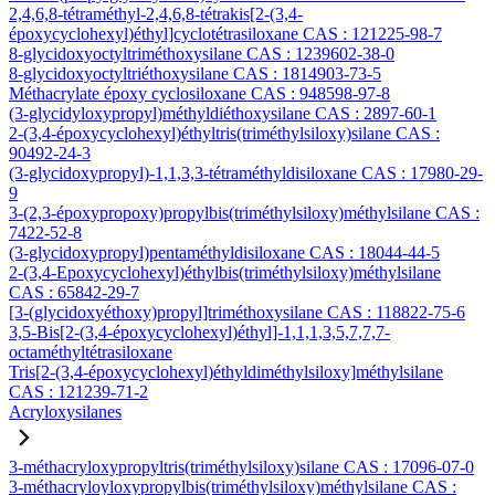
2,4,6,8-tétraméthyl-2,4,6,8-tétrakis[2-(3,4-
époxycyclohexyl)éthyl]cyclotétrasiloxane CAS : 121225-98-7
8-glycidoxyoctyltriméthoxysilane CAS : 1239602-38-0
8-glycidoxyoctyltriéthoxysilane CAS : 1814903-73-5
Méthacrylate époxy cyclosiloxane CAS : 948598-97-8
(3-glycidyloxypropyl)méthyldiéthoxysilane CAS : 2897-60-1
2-(3,4-époxycyclohexyl)éthyltris(triméthylsiloxy)silane CAS :
90492-24-3
(3-glycidoxypropyl)-1,1,3,3-tétraméthyldisiloxane CAS : 17980-29-
9
3-(2,3-époxypropoxy)propylbis(triméthylsiloxy)méthylsilane CAS :
7422-52-8
(3-glycidoxypropyl)pentaméthyldisiloxane CAS : 18044-44-5
2-(3,4-Epoxycyclohexyl)éthylbis(triméthylsiloxy)méthylsilane
CAS : 65842-29-7
[3-(glycidoxyéthoxy)propyl]triméthoxysilane CAS : 118822-75-6
3,5-Bis[2-(3,4-époxycyclohexyl)éthyl]-1,1,1,3,5,7,7,7-
octaméthyltétrasiloxane
Tris[2-(3,4-époxycyclohexyl)éthyldiméthylsiloxy]méthylsilane
CAS : 121239-71-2
Acryloxysilanes
3-méthacryloxypropyltris(triméthylsiloxy)silane CAS : 17096-07-0
3-méthacryloyloxypropylbis(triméthylsiloxy)méthylsilane CAS :