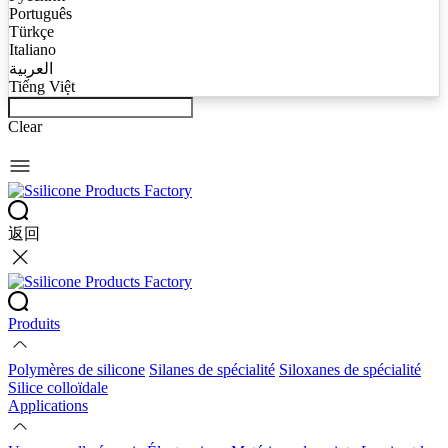
Português
Türkçe
Italiano
العربية
Tiếng Việt
Clear
返回
Produits
Polymères de silicone
Silanes de spécialité
Siloxanes de spécialité
Silice colloïdale
Applications