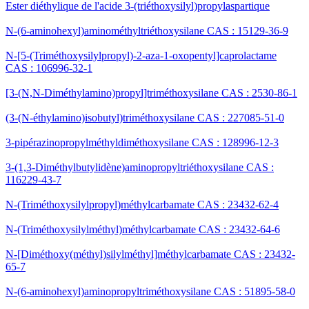
Ester diéthylique de l'acide 3-(triéthoxysilyl)propylaspartique
N-(6-aminohexyl)aminométhyltriéthoxysilane CAS : 15129-36-9
N-[5-(Triméthoxysilylpropyl)-2-aza-1-oxopentyl]caprolactame
CAS : 106996-32-1
[3-(N,N-Diméthylamino)propyl]triméthoxysilane CAS : 2530-86-1
(3-(N-éthylamino)isobutyl)triméthoxysilane CAS : 227085-51-0
3-pipérazinopropylméthyldiméthoxysilane CAS : 128996-12-3
3-(1,3-Diméthylbutylidène)aminopropyltriéthoxysilane CAS :
116229-43-7
N-(Triméthoxysilylpropyl)méthylcarbamate CAS : 23432-62-4
N-(Triméthoxysilylméthyl)méthylcarbamate CAS : 23432-64-6
N-[Diméthoxy(méthyl)silylméthyl]méthylcarbamate CAS : 23432-
65-7
N-(6-aminohexyl)aminopropyltriméthoxysilane CAS : 51895-58-0