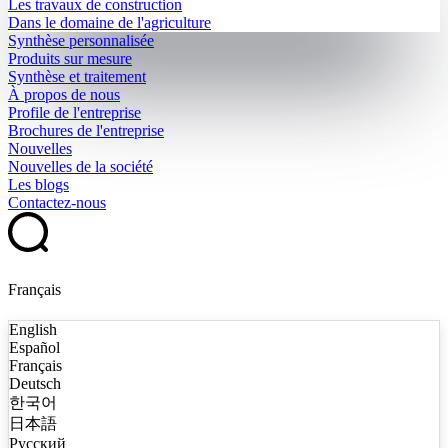
Les travaux de construction
Dans le domaine de l'agriculture
Synthèse personnalisée
Produits sur mesure
Synthèse et traitement
À propos de nous
Profile de l'entreprise
Brochures de l'entreprise
Nouvelles
Nouvelles de la société
Les blogs
Contactez-nous
Français
English
Español
Français
Deutsch
한국어
日本語
Русский