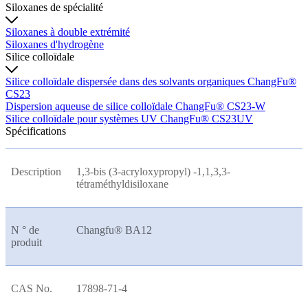
Siloxanes de spécialité
Siloxanes à double extrémité
Siloxanes d'hydrogène
Silice colloïdale
Silice colloïdale dispersée dans des solvants organiques ChangFu®
CS23
Dispersion aqueuse de silice colloïdale ChangFu® CS23-W
Silice colloïdale pour systèmes UV ChangFu® CS23UV
Spécifications
Description
1,3-bis (3-acryloxypropyl) -1,1,3,3-
tétraméthyldisiloxane
N ° de
Changfu® BA12
produit
CAS No.
17898-71-4