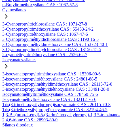
n-Butyltriméthoxysilane CAS : 1067-57-8
Cyanosilanes
3-Cyanopropyltrichlorosilane CAS : 1071-27-8
3-Cyanopropyltriméthoxysilane CAS : 55453-24-2
3-Cyanopropyltriéthoxysilane CAS : 1067-47-6
3-Cyanopropylméthyldichlorosilane CAS : 1190-16-5
3-Cyanopropylméthyldiméthoxysilane CAS : 153723-40-1
3-Cyanopropyldiméthylchlorosilane CAS : 18156-15-5
2-cyanoéthyltriméthoxysilane CAS : 2526-62-7
Isocyanates-silanes
3-isocyanatopropyltriméthoxysilane CAS : 15396-00-6
3-isocyanatopropyltriéthoxysilane CAS : 24801-88-5
3-isocyanatopropylméthyldiméthoxysilane CAS : 26115-72-0
3-isocyanatopropylméthyldiéthoxysilane CAS : 33491-28-0
Isocyanatométhyltriméthoxysilane CAS : 78450-75-6
Isocyanatométhyltriéthoxysilane CAS : 132112-76-6
Tris(3-triméthoxysilylpropyl)isocyanurate CAS : 26115-70-8
Tris(3-triéthoxysilylpropyl)isocyanurate CAS : 82194-46-5
1,3-Bis(prop-2-ényl)-5-(3-triméthoxysilylpropyl)-1,3,5-triazinane-
2,4,6-trione CAS : 26903-80-0
Silanes dipodaux