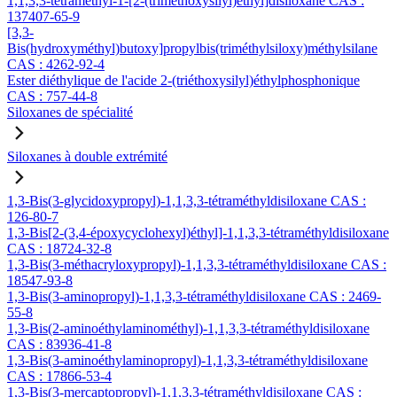
1,1,3,3-tétraméthyl-1-[2-(triméthoxysilyl)éthyl]disiloxane CAS :
137407-65-9
[3,3-
Bis(hydroxyméthyl)butoxy]propylbis(triméthylsiloxy)méthylsilane
CAS : 4262-92-4
Ester diéthylique de l'acide 2-(triéthoxysilyl)éthylphosphonique
CAS : 757-44-8
Siloxanes de spécialité
Siloxanes à double extrémité
1,3-Bis(3-glycidoxypropyl)-1,1,3,3-tétraméthyldisiloxane CAS :
126-80-7
1,3-Bis[2-(3,4-époxycyclohexyl)éthyl]-1,1,3,3-tétraméthyldisiloxane
CAS : 18724-32-8
1,3-Bis(3-méthacryloxypropyl)-1,1,3,3-tétraméthyldisiloxane CAS :
18547-93-8
1,3-Bis(3-aminopropyl)-1,1,3,3-tétraméthyldisiloxane CAS : 2469-
55-8
1,3-Bis(2-aminoéthylaminométhyl)-1,1,3,3-tétraméthyldisiloxane
CAS : 83936-41-8
1,3-Bis(3-aminoéthylaminopropyl)-1,1,3,3-tétraméthyldisiloxane
CAS : 17866-53-4
1,3-Bis(3-mercaptopropyl)-1,1,3,3-tétraméthyldisiloxane CAS :