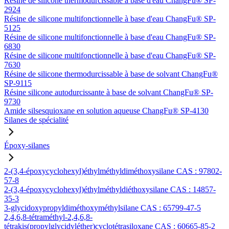
Résine de silicone thermodurcissable à base d'eau ChangFu® SP-
2924
Résine de silicone multifonctionnelle à base d'eau ChangFu® SP-
5125
Résine de silicone multifonctionnelle à base d'eau ChangFu® SP-
6830
Résine de silicone multifonctionnelle à base d'eau ChangFu® SP-
7630
Résine de silicone thermodurcissable à base de solvant ChangFu®
SP-9115
Résine silicone autodurcissante à base de solvant ChangFu® SP-
9730
Amide silsesquioxane en solution aqueuse ChangFu® SP-4130
Silanes de spécialité
Époxy-silanes
2-(3,4-époxycyclohexyl)éthylméthyldiméthoxysilane CAS : 97802-
57-8
2-(3,4-époxycyclohexyl)éthylméthyldiéthoxysilane CAS : 14857-
35-3
3-glycidoxypropyldiméthoxyméthylsilane CAS : 65799-47-5
2,4,6,8-tétraméthyl-2,4,6,8-
tétrakis(propylglycidyléther)cyclotétrasiloxane CAS : 60665-85-2