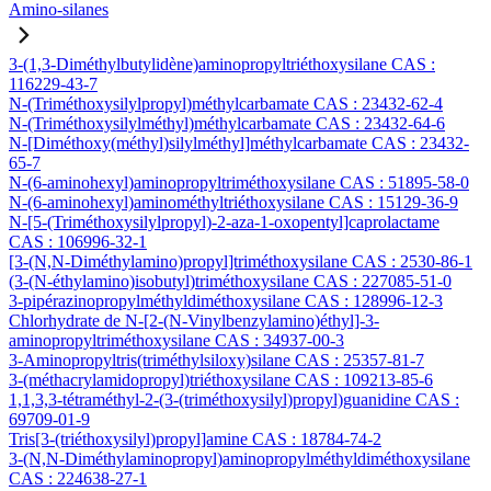
Amino-silanes
3-(1,3-Diméthylbutylidène)aminopropyltriéthoxysilane CAS :
116229-43-7
N-(Triméthoxysilylpropyl)méthylcarbamate CAS : 23432-62-4
N-(Triméthoxysilylméthyl)méthylcarbamate CAS : 23432-64-6
N-[Diméthoxy(méthyl)silylméthyl]méthylcarbamate CAS : 23432-
65-7
N-(6-aminohexyl)aminopropyltriméthoxysilane CAS : 51895-58-0
N-(6-aminohexyl)aminométhyltriéthoxysilane CAS : 15129-36-9
N-[5-(Triméthoxysilylpropyl)-2-aza-1-oxopentyl]caprolactame
CAS : 106996-32-1
[3-(N,N-Diméthylamino)propyl]triméthoxysilane CAS : 2530-86-1
(3-(N-éthylamino)isobutyl)triméthoxysilane CAS : 227085-51-0
3-pipérazinopropylméthyldiméthoxysilane CAS : 128996-12-3
Chlorhydrate de N-[2-(N-Vinylbenzylamino)éthyl]-3-
aminopropyltriméthoxysilane CAS : 34937-00-3
3-Aminopropyltris(triméthylsiloxy)silane CAS : 25357-81-7
3-(méthacrylamidopropyl)triéthoxysilane CAS : 109213-85-6
1,1,3,3-tétraméthyl-2-(3-(triméthoxysilyl)propyl)guanidine CAS :
69709-01-9
Tris[3-(triéthoxysilyl)propyl]amine CAS : 18784-74-2
3-(N,N-Diméthylaminopropyl)aminopropylméthyldiméthoxysilane
CAS : 224638-27-1