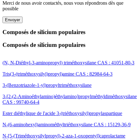
Merci de nous avoir contactés, nous vous répondrons dès que
possible
Envoyer
Composés de silicium populaires
Composés de silicium populaires
(N, N-Diéthyl-3-aminopropyl) triméthoxysilane CAS : 41051-80-3
Tris(3-(triméthoxysilyl)propyl)amine CAS : 82984-64-3
3-(Benzotriazole-1-yl)propyltriméthoxysilane
3-[2-(2-Aminoéthylamino)éthylamino]propylméthyldiméthoxysilane
CAS : 99740-64-4
Ester diéthylique de l'acide 3-(triéthoxysilyl)propylaspartique
N-(6-aminohexyl)aminométhyltriéthoxysilane CAS : 15129-36-9
N-[5-(Triméthoxysilylpropyl)-2-aza-1-oxopentyl]caprolactame