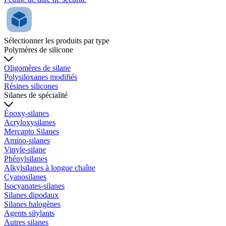
Sélectionner les produits par type
Polymères de silicone
Oligomères de silane
Polysiloxanes modifiés
Résines silicones
Silanes de spécialité
Époxy-silanes
Acryloxysilanes
Mercapto Silanes
Amino-silanes
Vinyle-silane
Phénylsilanes
Alkylsilanes à longue chaîne
Cyanosilanes
Isocyanates-silanes
Silanes dipodaux
Silanes halogènes
Agents silylants
Autres silanes