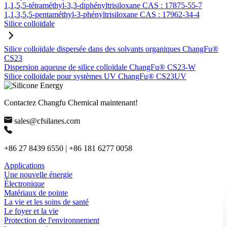
1,1,5,5-tétraméthyl-3,3-diphényltrisiloxane CAS : 17875-55-7
1,1,3,5,5-pentaméthyl-3-phényltrisiloxane CAS : 17962-34-4
Silice colloïdale
Silice colloïdale dispersée dans des solvants organiques ChangFu®
CS23
Dispersion aqueuse de silice colloïdale ChangFu® CS23-W
Silice colloïdale pour systèmes UV ChangFu® CS23UV
Contactez Changfu Chemical maintenant!
sales@cfsilanes.com
+86 27 8439 6550 | +86 181 6277 0058
Applications
Une nouvelle énergie
Électronique
Matériaux de pointe
La vie et les soins de santé
Le foyer et la vie
Protection de l'environnement