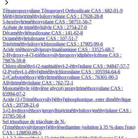
Tétrapropoxysilane Tétrapropyl Orthosilicate CAS : 682-01-9
Méthyltris(triméthylsiloxy)silane CAS : 17928-28-8
5-hexényltriméthoxysilane CAS : 58751-56-7
Acétate de triméthylsilyle CAS : 2754-27-0
Décaméthyltétrasiloxane CAS : 141-62-8
Octaméthyltrisiloxane CAS : 107-51-7
Tris(triméthylsiloxy)chlorosilane CAS : 17905-99-6
Acide triéthoxysilylpropylmaléamique CAS : 33525-68-7
2-Hydroxy-4-(3-triéthoxysilylpropoxy)diphénylcétone CAS :
79876-59-8
Chloro-diméthyl-(2-naphtalényl-2-éthyl)silane CAS : 94847-57-7
(2-Pyrényl-1-éthyl)diméthylchlorosilane CAS : 105594-64-6
2-(Carbométhoxy)éthyltriméthoxysilane CAS : 76301-00-3
Allyltriméthylsilane CAS : 762-72-1
Monométhyle (éthylène glycol) propyltriméthoxysilane CAS :
65994-07-2
Acide (2-(Triméthoxysilyl)éthyl)phosphonique, ester diméthylique
CAS : 20728-21-6
3-(2-hydroxyéthoxy)propylbis(triméthylsiloxy)méthylsilane CAS :
23785-50-4
Sel trisodique de triacétate de N-
(Triméthoxysilylpropyl)éthylènediamine (solution à 35 % dans l'eau)
CAS : 128850-89-5