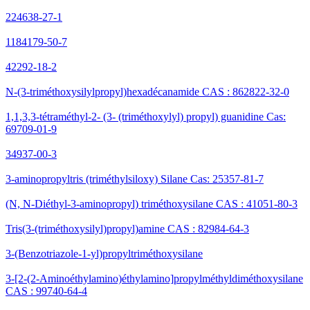
224638-27-1
1184179-50-7
42292-18-2
N-(3-triméthoxysilylpropyl)hexadécanamide CAS : 862822-32-0
1,1,3,3-tétraméthyl-2- (3- (triméthoxylyl) propyl) guanidine Cas:
69709-01-9
34937-00-3
3-aminopropyltris (triméthylsiloxy) Silane Cas: 25357-81-7
(N, N-Diéthyl-3-aminopropyl) triméthoxysilane CAS : 41051-80-3
Tris(3-(triméthoxysilyl)propyl)amine CAS : 82984-64-3
3-(Benzotriazole-1-yl)propyltriméthoxysilane
3-[2-(2-Aminoéthylamino)éthylamino]propylméthyldiméthoxysilane
CAS : 99740-64-4