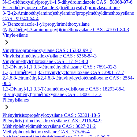
N-(3-triéthoxysilylpropyl)-4,5-dihydroimidazole CAS : 58068-97-6
Ester diéthylique de l'acide 3-(triéthoxysilyl)propylaspartique
3-[2-(2-Aminoéthylamino)éthylamino]propylméthyldiméthoxysilane
CAS : 99740-64-4
3-(Benzotriazole-1-yl)propyltriméthoxysilane
(N,N-Diéthyl-3-aminopropyl)triméthoxysilane CAS : 41051-80-3
Vinyle-silane
Vinyltriisopropénoxysilane CAS : 15332-99-7
Vinyltris(triméthylsiloxy)silane CAS : 5356-84-3
Vinyldiméthylchlorosilane CAS : 1719-58-0
1,3-Divinyl-1,1,3,3-tétraméthyldisilazane CAS : 7691-02-3
1,3,5-Triméthyl-1,3,5-trivinylcyclotrisiloxane CAS : 3901-77-7
2,4,6,8-tétraméthyl-2,4,6,8-tétravinylcyclotétrasiloxane CAS : 2554-
06-5
1,3-Divinyl-1,1,3,3-Tétraméthoxydisiloxane CAS : 18293-85-1
(4-vinylphényl)triméthoxysilane CAS : 18001-13-3
Phénylsilanes
Phényltrisisopropényloxysilane CAS : 52301-18-5
Phényltris (triméthylsiloxy) silane CAS : 2116-84-9
Méthylphényldiméthoxysilane CAS : 3027-21-2
Méthylphényldiéthoxysilane CAS : 775-56-4