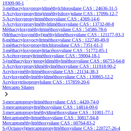
19309-90-1
3-méthacryloxypropyldiméthylchlorosilane CAS : 24636-31-5
3-Acryloxypropyltris(triméthylsiloxy)silane CAS : 17096-12-7
3-Acryloxypropyltriméthoxysilane CAS : 4369-14-6
3-Acryloxypropylméthyldiméthoxysilane CAS : 13732-00-8
Méthacryloxyméthyltriméthoxysilane CAS : 54586-78-6
(Méthacryloxyméthyl)méthyldiméthoxysilane CAS : 121177-93-3
8-méthacryloxyoctyltriméthoxysilane CAS : 122749-49-9
3-méthacryloxypropyltrichlorosilane CAS : 7351-61-3
3-méthacryloxypropyltriacétoxysilane CAS : 51772-85-1
3-Acétoxypropyltriméthoxysilane CAS : 59004-18-1
3-(méthacryloxy)propyldiméthylméthoxysilane CAS : 66753-64-8
3-Acryloxypropyldiméthylméthoxysilane CAS : 111918-90-2
Acryloxyméthyltriméthoxysilane CAS : 21134-38-3
Acryloxyméthylméthyldiméthoxysilane CAS : 130865-12-2
Acryloxytriisopropylsilane CAS : 157859-20-6
Mercapto Silanes
3-mercaptopropyltriméthoxysilane CAS : 4420-74-0
3-mercaptopropyltriéthoxysilane CAS : 14814-09-6
3-mercaptopropylméthyldiméthoxysilane CAS : 31001-77-1
Mercaptométhyltriméthoxysilane CAS : 30817-94-8
Mercaptométhyltriéthoxysilane CAS : 60764-83-2
S-(Octanoyl)mercaptopropyltriéthoxysilane CAS : 220727-26-4