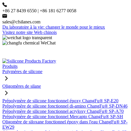
+86 27 8439 6550 | +86 181 6277 0058
sales@cfsilanes.com
Du laboratoire à la vie: changer le monde pour le mieux
Visitez notre site Web chinois
Produits
Polymères de silicone
Oligomères de silane
Prépolymère de silicone fonctionnel époxy ChangFu® SP-E20
Prépolymère de silicone fonctionnel di-amino ChangFu® SP-DN46
Prépolymère de silicone fonctionnel acryloxy ChangFu® SP-A70
Prépolymère de silicone fonctionnel Mercapto ChangFu® SP-SH
Oligomère de siloxane fonctionnel époxy dans l'eau ChangFu® SP-
EW29