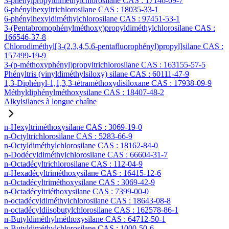
3-phénylpropyldiméthylchlorosilane CAS : 17146-09-7
6-phénylhexyltrichlorosilane CAS : 18035-33-1
6-phénylhexyldiméthylchlorosilane CAS : 97451-53-1
3-(Pentabromophénylméthoxy)propyldiméthylchlorosilane CAS :
166546-37-8
Chlorodiméthyl[3-(2,3,4,5,6-pentafluorophényl)propyl]silane CAS :
157499-19-9
3-(p-méthoxyphényl)propyltrichlorosilane CAS : 163155-57-5
Phényltris (vinyldiméthylsiloxy) silane CAS : 60111-47-9
1,3-Diphényl-1,1,3,3-tétraméthoxydisiloxane CAS : 17938-09-9
Méthyldiphénylméthoxysilane CAS : 18407-48-2
Alkylsilanes à longue chaîne
n-Hexyltriméthoxysilane CAS : 3069-19-0
n-Octyltrichlorosilane CAS : 5283-66-9
n-Octyldiméthylchlorosilane CAS : 18162-84-0
n-Dodécyldiméthylchlorosilane CAS : 66604-31-7
n-Octadécyltrichlorosilane CAS : 112-04-9
n-Hexadécyltriméthoxysilane CAS : 16415-12-6
n-Octadécyltriméthoxysilane CAS : 3069-42-9
n-Octadécyltriéthoxysilane CAS : 7399-00-0
n-octadécyldiméthylchlorosilane CAS : 18643-08-8
n-octadécyldiisobutylchlorosilane CAS : 162578-86-1
n-Butyldiméthylméthoxysilane CAS : 64712-50-1
n-Butyldiméthylchlorosilane CAS : 1000-50-6