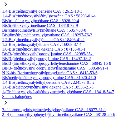
1,4-Bis(triéthoxysilyl)benzène CAS : 2615-18-1
1,4-Bis(triméthoxysilyléthyl)benzène CAS : 58298-01-4
Bis(triméthoxysilyl)méthane CAS : 5926-29-4
Bis(triéthoxysilyl)méthane CAS : 18418-72-9
Bis(chlorodiméthylsilyl)méthane CAS : 5357-38-0
Bis(diméthylméthoxysilyl)mathane CAS : 18297-76-2
1,2-Bis(triméthoxysilyl)éthane CAS : 18406-41-2
1,2-Bis(triéthoxysilyl)éthane CAS : 16068-37-4
1,6-Bis(triméthoxysilyl)hexane CAS : 87135-01-1
Bis[3-(triméthoxysilyl)propyl]amine CAS : 82985-35-1
Bis[3-(triéthoxysilyl)propyl]amine CAS : 13497-18-2
Bis[3-(triméthoxysilyl)propyl]éthylènediamine CAS : 68845-16-9
Bis[3-(triéthoxysilyl)propyl]éthylènediamine CAS : 30858-91-4
N,N-bis (3-triméthoxysilylpropyl)urée CAS : 18418-53-6
Bis(méthyldiéthoxysilylpropyl)amine CAS : 31020-47-0
1,4-Bis(triéthoxysilyléthyl)benzène CAS : 224578-01-2
1,6-Bis(diéthoxyméthylsilyl)hexane CAS : 18536-21-5
1-(Triéthoxysilyl)-2-(diéthoxyméthylsilyl)éthane CAS : 18418-54-7
Silanes halogènes
3-chloropropyltris (triméthylsilyloxy) silane CAS : 18077-31-1
2-[4-(chlorométhyl)phényl]éthyltriméthoxysilane CAS : 68128-25-6