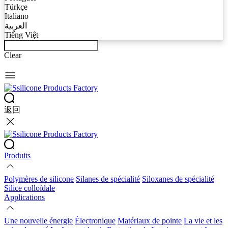
Türkçe
Italiano
العربية
Tiếng Việt
Clear
返回
Produits
Polymères de silicone
Silanes de spécialité
Siloxanes de spécialité
Silice colloïdale
Applications
Une nouvelle énergie
Électronique
Matériaux de pointe
La vie et les