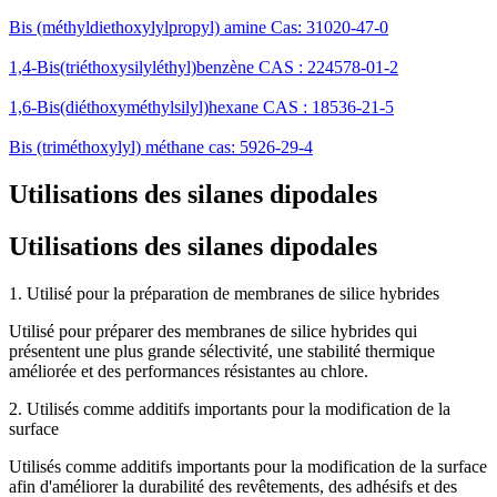
Bis (méthyldiethoxylylpropyl) amine Cas: 31020-47-0
1,4-Bis(triéthoxysilyléthyl)benzène CAS : 224578-01-2
1,6-Bis(diéthoxyméthylsilyl)hexane CAS : 18536-21-5
Bis (triméthoxylyl) méthane cas: 5926-29-4
Utilisations des silanes dipodales
Utilisations des silanes dipodales
1. Utilisé pour la préparation de membranes de silice hybrides
Utilisé pour préparer des membranes de silice hybrides qui
présentent une plus grande sélectivité, une stabilité thermique
améliorée et des performances résistantes au chlore.
2. Utilisés comme additifs importants pour la modification de la
surface
Utilisés comme additifs importants pour la modification de la surface
afin d'améliorer la durabilité des revêtements, des adhésifs et des