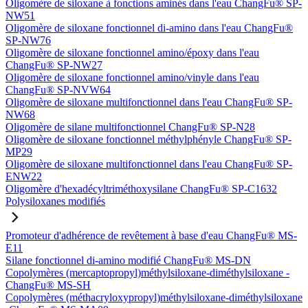
Oligomère de siloxane à fonctions aminés dans l'eau ChangFu® SP-
NW51
Oligomère de siloxane fonctionnel di-amino dans l'eau ChangFu®
SP-NW76
Oligomère de siloxane fonctionnel amino/époxy dans l'eau
ChangFu® SP-NW27
Oligomère de siloxane fonctionnel amino/vinyle dans l'eau
ChangFu® SP-NVW64
Oligomère de siloxane multifonctionnel dans l'eau ChangFu® SP-
NW68
Oligomère de silane multifonctionnel ChangFu® SP-N28
Oligomère de siloxane fonctionnel méthylphényle ChangFu® SP-
MP29
Oligomère de siloxane multifonctionnel dans l'eau ChangFu® SP-
ENW22
Oligomère d'hexadécyltriméthoxysilane ChangFu® SP-C1632
Polysiloxanes modifiés
Promoteur d'adhérence de revêtement à base d'eau ChangFu® MS-
E11
Silane fonctionnel di-amino modifié ChangFu® MS-DN
Copolymères (mercaptopropyl)méthylsiloxane-diméthylsiloxane -
ChangFu® MS-SH
Copolymères (méthacryloxypropyl)méthylsiloxane-diméthylsiloxane