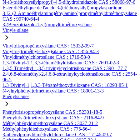
N-(3-triéthoxysilylpropyl)-4,5-dihydroimidazole CAS : 58068-97-6
Ester diéthylique de l'acide 3-(triéthoxysilyl)propylaspartique
3-[2-(2-Aminoéthylamino)éthylamino]propylméthyldiméthoxysilane
CAS : 99740-64-4
3-(Benzotriazole-1-yl)propyltriméthoxysilane
Vinyle-silane
Vinyltriisopropénoxysilane CAS : 15332-99-7
Vinyltris(triméthylsiloxy)silane CAS : 5356-84-3
Vinyldiméthylchlorosilane CAS : 1719-58-0
1,3-Divinyl-1,1,3,3-tétraméthyldisilazane CAS : 7691-02-3
1,3,5-Triméthyl-1,3,5-trivinylcyclotrisiloxane CAS : 3901-77-7
2,4,6,8-tétraméthyl-2,4,6,8-tétravinylcyclotétrasiloxane CAS : 2554-
06-5
1,3-Divinyl-1,1,3,3-Tétraméthoxydisiloxane CAS : 18293-85-1
(4-vinylphényl)triméthoxysilane CAS : 18001-13-3
Phénylsilanes
Phényltrisisopropényloxysilane CAS : 52301-18-5
Phényltris (triméthylsiloxy) silane CAS : 2116-84-9
Méthylphényldiméthoxysilane CAS : 3027-21-2
Méthylphényldiéthoxysilane CAS : 775-56-4
3-phénylpropyldiméthylchlorosilane CAS : 17146-09-7