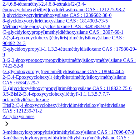
2,4,6,8-tétraméthyl-2,4,6,8-tétrakis[2-(3,4-
époxycyclohexyl)éthyl]cyclotétrasiloxane CAS : 121225-98-7
8-glycidoxyoctyltriméthoxysilane CAS : 1239602-38-0
8-glycidoxyoctyltriéthoxysilane CAS : 1814903-73-5
Méthacrylate époxy cyclosiloxane CAS : 948598-97-8
(3-glycidyloxypropyl)méthyldiéthoxysilane CAS : 2897-60-1
2-(3,4-époxycyclohexyl)éthyltris(triméthylsiloxy)silane CAS :
90492-24-3
(3-glycidoxypropyl)-1,1,3,3-tétraméthyldisiloxane CAS : 17980-29-
9
3-(2,3-époxypropoxy)propylbis(triméthylsiloxy)méthylsilane CAS :
7422-52-8
(3-glycidoxypropyl)pentaméthyldisiloxane CAS : 18044-44-5
2-(3,4-Epoxycyclohexyl) éthylbis(triméthylsiloxy)méthylsilane
CAS : 65842-29-7
[3-(glycidoxyéthoxy)propyl]triméthoxysilane CAS : 118822-75-6
3,5-Bis[2-(3,4-époxycyclohexyl)éthyl]-1,1,1,3,5,7,7,7-
octaméthyltétrasiloxane
Tris[2-(3,4-époxycyclohexyl)éthyldiméthylsiloxy]méthylsilane
CAS : 121239-71-2
Acryloxysilanes
3-méthacryloxypropyltris(triméthylsiloxy)silane CAS : 17096-07-0
3-méthacryloyloxypropylbis(triméthylsiloxy)méthylsilane CAS :