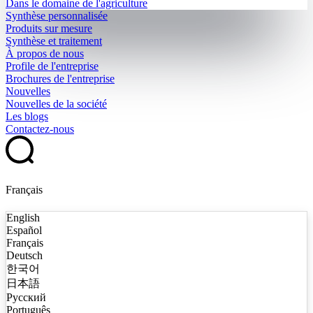
Dans le domaine de l'agriculture
Synthèse personnalisée
Produits sur mesure
Synthèse et traitement
À propos de nous
Profile de l'entreprise
Brochures de l'entreprise
Nouvelles
Nouvelles de la société
Les blogs
Contactez-nous
Français
English
Español
Français
Deutsch
한국어
日本語
Русский
Português