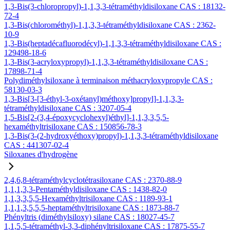
1,3-Bis(3-chloropropyl)-1,1,3,3-tétraméthyldisiloxane CAS : 18132-
72-4
1,3-Bis(chlorométhyl)-1,1,3,3-tétraméthyldisiloxane CAS : 2362-
10-9
1,3-Bis(heptadécafluorodécyl)-1,1,3,3-tétraméthyldisiloxane CAS :
129498-18-6
1,3-Bis(3-acryloxypropyl)-1,1,3,3-tétraméthyldisiloxane CAS :
17898-71-4
Polydiméthylsiloxane à terminaison méthacryloxypropyle CAS :
58130-03-3
1,3-Bis[3-[3-éthyl-3-oxétanyl)méthoxy]propyl]-1,1,3,3-
tétraméthyldisiloxane CAS : 3207-05-4
1,5-Bis[2-(3,4-époxycyclohexyl)éthyl]-1,1,3,3,5,5-
hexaméthyltrisiloxane CAS : 150856-78-3
1,3-Bis(3-(2-hydroxyéthoxy)propyl)-1,1,3,3-tétraméthyldisiloxane
CAS : 441307-02-4
Siloxanes d'hydrogène
2,4,6,8-tétraméthylcyclotétrasiloxane CAS : 2370-88-9
1,1,1,3,3-Pentaméthyldisiloxane CAS : 1438-82-0
1,1,3,3,5,5-Hexaméthyltrisiloxane CAS : 1189-93-1
1,1,1,3,5,5,5-heptaméthyltrisiloxane CAS : 1873-88-7
Phényltris (diméthylsiloxy) silane CAS : 18027-45-7
1,1,5,5-tétraméthyl-3,3-diphényltrisiloxane CAS : 17875-55-7