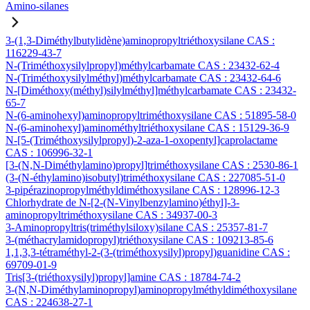
Amino-silanes
3-(1,3-Diméthylbutylidène)aminopropyltriéthoxysilane CAS :
116229-43-7
N-(Triméthoxysilylpropyl)méthylcarbamate CAS : 23432-62-4
N-(Triméthoxysilylméthyl)méthylcarbamate CAS : 23432-64-6
N-[Diméthoxy(méthyl)silylméthyl]méthylcarbamate CAS : 23432-
65-7
N-(6-aminohexyl)aminopropyltriméthoxysilane CAS : 51895-58-0
N-(6-aminohexyl)aminométhyltriéthoxysilane CAS : 15129-36-9
N-[5-(Triméthoxysilylpropyl)-2-aza-1-oxopentyl]caprolactame
CAS : 106996-32-1
[3-(N,N-Diméthylamino)propyl]triméthoxysilane CAS : 2530-86-1
(3-(N-éthylamino)isobutyl)triméthoxysilane CAS : 227085-51-0
3-pipérazinopropylméthyldiméthoxysilane CAS : 128996-12-3
Chlorhydrate de N-[2-(N-Vinylbenzylamino)éthyl]-3-
aminopropyltriméthoxysilane CAS : 34937-00-3
3-Aminopropyltris(triméthylsiloxy)silane CAS : 25357-81-7
3-(méthacrylamidopropyl)triéthoxysilane CAS : 109213-85-6
1,1,3,3-tétraméthyl-2-(3-(triméthoxysilyl)propyl)guanidine CAS :
69709-01-9
Tris[3-(triéthoxysilyl)propyl]amine CAS : 18784-74-2
3-(N,N-Diméthylaminopropyl)aminopropylméthyldiméthoxysilane
CAS : 224638-27-1