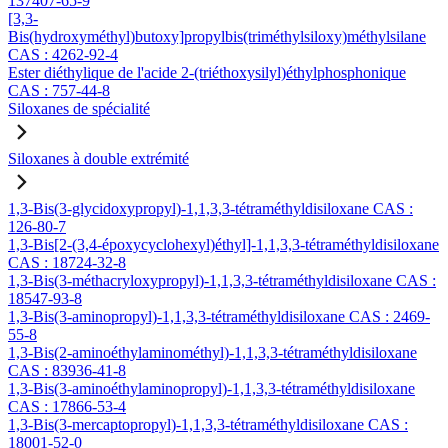
137407-65-9
[3,3-
Bis(hydroxyméthyl)butoxy]propylbis(triméthylsiloxy)méthylsilane
CAS : 4262-92-4
Ester diéthylique de l'acide 2-(triéthoxysilyl)éthylphosphonique
CAS : 757-44-8
Siloxanes de spécialité
Siloxanes à double extrémité
1,3-Bis(3-glycidoxypropyl)-1,1,3,3-tétraméthyldisiloxane CAS :
126-80-7
1,3-Bis[2-(3,4-époxycyclohexyl)éthyl]-1,1,3,3-tétraméthyldisiloxane
CAS : 18724-32-8
1,3-Bis(3-méthacryloxypropyl)-1,1,3,3-tétraméthyldisiloxane CAS :
18547-93-8
1,3-Bis(3-aminopropyl)-1,1,3,3-tétraméthyldisiloxane CAS : 2469-
55-8
1,3-Bis(2-aminoéthylaminométhyl)-1,1,3,3-tétraméthyldisiloxane
CAS : 83936-41-8
1,3-Bis(3-aminoéthylaminopropyl)-1,1,3,3-tétraméthyldisiloxane
CAS : 17866-53-4
1,3-Bis(3-mercaptopropyl)-1,1,3,3-tétraméthyldisiloxane CAS :
18001-52-0