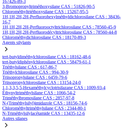
167426-89-3
3-Bromopropyltriméthoxysilane CAS : 51826-90-5
Chlorométhyltriéthoxysilane CAS : 15267-95-5
1H,1H,2H,2H-Perfluorohexylméthyldichlorosilane CAS : 38436-
16-7
1H,1H,2H,2H-Perfluorooctyltrichlorosilane CAS : 78560-45-9
1H,1H,2H,2H-Perfluorodécyltrichlorosilane CAS : 78560-44-8
Chlorométhydichlorosilane CAS : 18170-89-3
Agents silylants
tert-butyldiméthylchlorosilane CAS : 18162-48-6
tert-butyldiphénylchlorosilane CAS : 58479-61-1
Triéthylsilane CAS : 617-86-7
Triéthylchlorosilane CAS : 994-30-9
Triisopropylsilane CAS : 6459-79-6
Triisopropylchlorosilane CAS : 13154-24-0
1,1,3,3,5,5-Hexaméthylcyclotrisilazane CAS : 1009-93-4
Éthynyltriméthylsilane CAS : 1066-54-2
Triméthylbromosilane CAS : 2857-97-8
N-(Triméthylsilyl)imidazole CAS : 18156-74-6
Chlorométhyltriméthylsilane CAS : 2344-80-1
N-Triméthylsilylacétamide CAS : 13435-12-6
Autres silanes