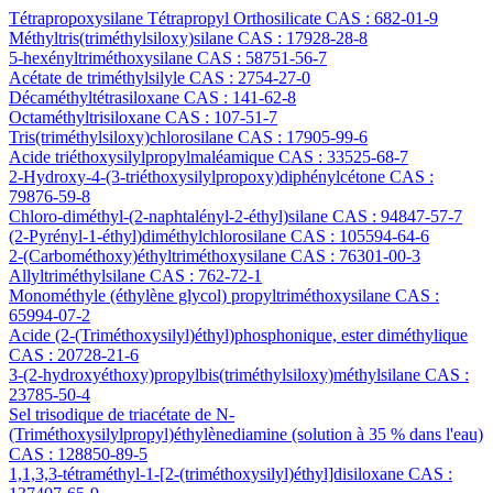
Tétrapropoxysilane Tétrapropyl Orthosilicate CAS : 682-01-9
Méthyltris(triméthylsiloxy)silane CAS : 17928-28-8
5-hexényltriméthoxysilane CAS : 58751-56-7
Acétate de triméthylsilyle CAS : 2754-27-0
Décaméthyltétrasiloxane CAS : 141-62-8
Octaméthyltrisiloxane CAS : 107-51-7
Tris(triméthylsiloxy)chlorosilane CAS : 17905-99-6
Acide triéthoxysilylpropylmaléamique CAS : 33525-68-7
2-Hydroxy-4-(3-triéthoxysilylpropoxy)diphénylcétone CAS :
79876-59-8
Chloro-diméthyl-(2-naphtalényl-2-éthyl)silane CAS : 94847-57-7
(2-Pyrényl-1-éthyl)diméthylchlorosilane CAS : 105594-64-6
2-(Carbométhoxy)éthyltriméthoxysilane CAS : 76301-00-3
Allyltriméthylsilane CAS : 762-72-1
Monométhyle (éthylène glycol) propyltriméthoxysilane CAS :
65994-07-2
Acide (2-(Triméthoxysilyl)éthyl)phosphonique, ester diméthylique
CAS : 20728-21-6
3-(2-hydroxyéthoxy)propylbis(triméthylsiloxy)méthylsilane CAS :
23785-50-4
Sel trisodique de triacétate de N-
(Triméthoxysilylpropyl)éthylènediamine (solution à 35 % dans l'eau)
CAS : 128850-89-5
1,1,3,3-tétraméthyl-1-[2-(triméthoxysilyl)éthyl]disiloxane CAS :