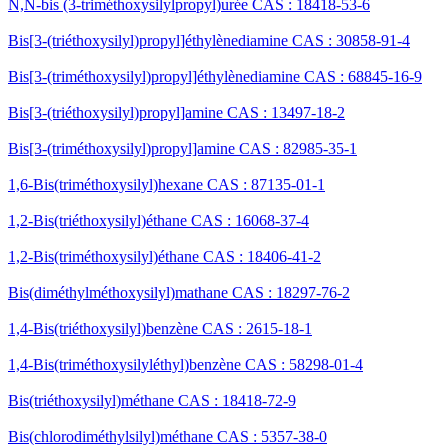
N,N-bis (3-triméthoxysilylpropyl)urée CAS : 18418-53-6
Bis[3-(triéthoxysilyl)propyl]éthylènediamine CAS : 30858-91-4
Bis[3-(triméthoxysilyl)propyl]éthylènediamine CAS : 68845-16-9
Bis[3-(triéthoxysilyl)propyl]amine CAS : 13497-18-2
Bis[3-(triméthoxysilyl)propyl]amine CAS : 82985-35-1
1,6-Bis(triméthoxysilyl)hexane CAS : 87135-01-1
1,2-Bis(triéthoxysilyl)éthane CAS : 16068-37-4
1,2-Bis(triméthoxysilyl)éthane CAS : 18406-41-2
Bis(diméthylméthoxysilyl)mathane CAS : 18297-76-2
1,4-Bis(triéthoxysilyl)benzène CAS : 2615-18-1
1,4-Bis(triméthoxysilyléthyl)benzène CAS : 58298-01-4
Bis(triéthoxysilyl)méthane CAS : 18418-72-9
Bis(chlorodiméthylsilyl)méthane CAS : 5357-38-0