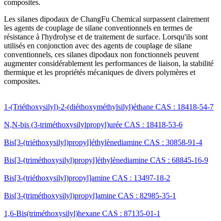
composites.
Les silanes dipodaux de ChangFu Chemical surpassent clairement
les agents de couplage de silane conventionnels en termes de
résistance à l'hydrolyse et de traitement de surface. Lorsqu'ils sont
utilisés en conjonction avec des agents de couplage de silane
conventionnels, ces silanes dipodaux non fonctionnels peuvent
augmenter considérablement les performances de liaison, la stabilité
thermique et les propriétés mécaniques de divers polymères et
composites.
1-(Triéthoxysilyl)-2-(diéthoxyméthylsilyl)éthane CAS : 18418-54-7
N,N-bis (3-triméthoxysilylpropyl)urée CAS : 18418-53-6
Bis[3-(triéthoxysilyl)propyl]éthylènediamine CAS : 30858-91-4
Bis[3-(triméthoxysilyl)propyl]éthylènediamine CAS : 68845-16-9
Bis[3-(triéthoxysilyl)propyl]amine CAS : 13497-18-2
Bis[3-(triméthoxysilyl)propyl]amine CAS : 82985-35-1
1,6-Bis(triméthoxysilyl)hexane CAS : 87135-01-1