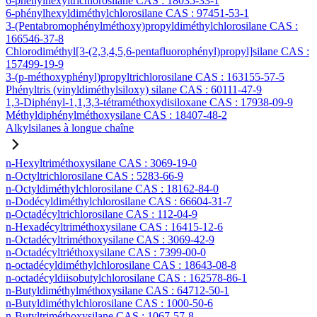
6-phénylhexyltrichlorosilane CAS : 18035-33-1
6-phénylhexyldiméthylchlorosilane CAS : 97451-53-1
3-(Pentabromophénylméthoxy)propyldiméthylchlorosilane CAS :
166546-37-8
Chlorodiméthyl[3-(2,3,4,5,6-pentafluorophényl)propyl]silane CAS :
157499-19-9
3-(p-méthoxyphényl)propyltrichlorosilane CAS : 163155-57-5
Phényltris (vinyldiméthylsiloxy) silane CAS : 60111-47-9
1,3-Diphényl-1,1,3,3-tétraméthoxydisiloxane CAS : 17938-09-9
Méthyldiphénylméthoxysilane CAS : 18407-48-2
Alkylsilanes à longue chaîne
n-Hexyltriméthoxysilane CAS : 3069-19-0
n-Octyltrichlorosilane CAS : 5283-66-9
n-Octyldiméthylchlorosilane CAS : 18162-84-0
n-Dodécyldiméthylchlorosilane CAS : 66604-31-7
n-Octadécyltrichlorosilane CAS : 112-04-9
n-Hexadécyltriméthoxysilane CAS : 16415-12-6
n-Octadécyltriméthoxysilane CAS : 3069-42-9
n-Octadécyltriéthoxysilane CAS : 7399-00-0
n-octadécyldiméthylchlorosilane CAS : 18643-08-8
n-octadécyldiisobutylchlorosilane CAS : 162578-86-1
n-Butyldiméthylméthoxysilane CAS : 64712-50-1
n-Butyldiméthylchlorosilane CAS : 1000-50-6
n-Butyltriméthoxysilane CAS : 1067-57-8