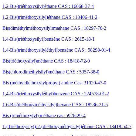
1,2-Bis(triéthoxysilyl)éthane CAS : 16068-37-4
1,2-Bis(triméthoxysilyl)éthane CAS : 18406-41-2
Bis(diméthylméthoxysilyl)mathane CAS : 18297-76-2
1,4-Bis(triéthoxysilyl)benzène CAS : 2615-18-1
1,4-Bis(triméthoxysilyléthyl)benzène CAS : 58298-01-4
Bis(triéthoxysilyl)méthane CAS : 18418-72-9
Bis(chlorodiméthylsilyl)méthane CAS : 5357-38-0
Bis (méthyldiethoxylylpropyl) amine Cas: 31020-47-0
1,4-Bis(triéthoxysilyléthyl)benzène CAS : 224578-01-2
1,6-Bis(diéthoxyméthylsilyl)hexane CAS : 18536-21-5
Bis (triméthoxylyl) méthane cas: 5926-29-4
1-(Triéthoxysilyl)-2-(diéthoxyméthylsilyl)éthane CAS : 18418-54-7