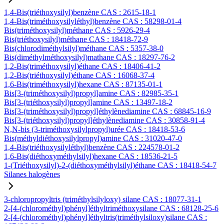
1,4-Bis(triéthoxysilyl)benzène CAS : 2615-18-1
1,4-Bis(triméthoxysilyléthyl)benzène CAS : 58298-01-4
Bis(triméthoxysilyl)méthane CAS : 5926-29-4
Bis(triéthoxysilyl)méthane CAS : 18418-72-9
Bis(chlorodiméthylsilyl)méthane CAS : 5357-38-0
Bis(diméthylméthoxysilyl)mathane CAS : 18297-76-2
1,2-Bis(triméthoxysilyl)éthane CAS : 18406-41-2
1,2-Bis(triéthoxysilyl)éthane CAS : 16068-37-4
1,6-Bis(triméthoxysilyl)hexane CAS : 87135-01-1
Bis[3-(triméthoxysilyl)propyl]amine CAS : 82985-35-1
Bis[3-(triéthoxysilyl)propyl]amine CAS : 13497-18-2
Bis[3-(triméthoxysilyl)propyl]éthylènediamine CAS : 68845-16-9
Bis[3-(triéthoxysilyl)propyl]éthylènediamine CAS : 30858-91-4
N,N-bis (3-triméthoxysilylpropyl)urée CAS : 18418-53-6
Bis(méthyldiéthoxysilylpropyl)amine CAS : 31020-47-0
1,4-Bis(triéthoxysilyléthyl)benzène CAS : 224578-01-2
1,6-Bis(diéthoxyméthylsilyl)hexane CAS : 18536-21-5
1-(Triéthoxysilyl)-2-(diéthoxyméthylsilyl)éthane CAS : 18418-54-7
Silanes halogènes
3-chloropropyltris (triméthylsilyloxy) silane CAS : 18077-31-1
2-[4-(chlorométhyl)phényl]éthyltriméthoxysilane CAS : 68128-25-6
2-[4-(chlorométhyl)phényl]éthyltris(triméthylsiloxy)silane CAS :