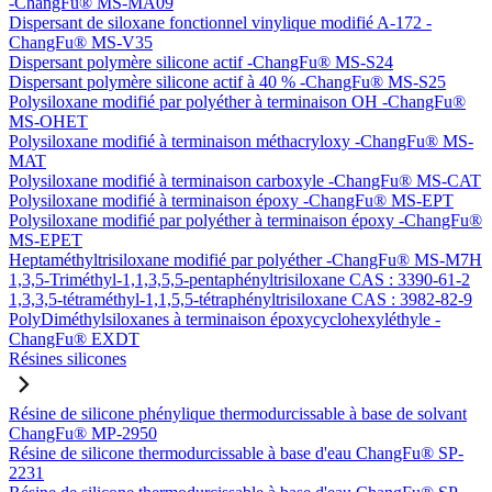
-ChangFu® MS-MA09
Dispersant de siloxane fonctionnel vinylique modifié A-172 -
ChangFu® MS-V35
Dispersant polymère silicone actif -ChangFu® MS-S24
Dispersant polymère silicone actif à 40 % -ChangFu® MS-S25
Polysiloxane modifié par polyéther à terminaison OH -ChangFu®
MS-OHET
Polysiloxane modifié à terminaison méthacryloxy -ChangFu® MS-
MAT
Polysiloxane modifié à terminaison carboxyle -ChangFu® MS-CAT
Polysiloxane modifié à terminaison époxy -ChangFu® MS-EPT
Polysiloxane modifié par polyéther à terminaison époxy -ChangFu®
MS-EPET
Heptaméthyltrisiloxane modifié par polyéther -ChangFu® MS-M7H
1,3,5-Triméthyl-1,1,3,5,5-pentaphényltrisiloxane CAS : 3390-61-2
1,3,3,5-tétraméthyl-1,1,5,5-tétraphényltrisiloxane CAS : 3982-82-9
PolyDiméthylsiloxanes à terminaison époxycyclohexyléthyle -
ChangFu® EXDT
Résines silicones
Résine de silicone phénylique thermodurcissable à base de solvant
ChangFu® MP-2950
Résine de silicone thermodurcissable à base d'eau ChangFu® SP-
2231