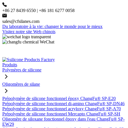
+86 27 8439 6550 | +86 181 6277 0058
sales@cfsilanes.com
Du laboratoire à la vie: changer le monde pour le mieux
Visitez notre site Web chinois
Produits
Polymères de silicone
Oligomères de silane
Prépolymère de silicone fonctionnel époxy ChangFu® SP-E20
Prépolymère de silicone fonctionnel di-amino ChangFu® SP-DN46
Prépolymère de silicone fonctionnel acryloxy ChangFu® SP-A70
Prépolymère de silicone fonctionnel Mercapto ChangFu® SP-SH
Oligomère de siloxane fonctionnel époxy dans l'eau ChangFu® SP-
EW29