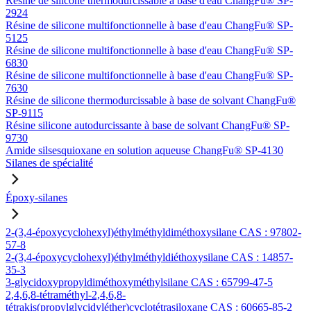
Résine de silicone thermodurcissable à base d'eau ChangFu® SP-
2924
Résine de silicone multifonctionnelle à base d'eau ChangFu® SP-
5125
Résine de silicone multifonctionnelle à base d'eau ChangFu® SP-
6830
Résine de silicone multifonctionnelle à base d'eau ChangFu® SP-
7630
Résine de silicone thermodurcissable à base de solvant ChangFu®
SP-9115
Résine silicone autodurcissante à base de solvant ChangFu® SP-
9730
Amide silsesquioxane en solution aqueuse ChangFu® SP-4130
Silanes de spécialité
Époxy-silanes
2-(3,4-époxycyclohexyl)éthylméthyldiméthoxysilane CAS : 97802-
57-8
2-(3,4-époxycyclohexyl)éthylméthyldiéthoxysilane CAS : 14857-
35-3
3-glycidoxypropyldiméthoxyméthylsilane CAS : 65799-47-5
2,4,6,8-tétraméthyl-2,4,6,8-
tétrakis(propylglycidyléther)cyclotétrasiloxane CAS : 60665-85-2