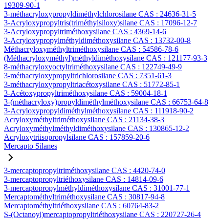
19309-90-1
3-méthacryloxypropyldiméthylchlorosilane CAS : 24636-31-5
3-Acryloxypropyltris(triméthylsiloxy)silane CAS : 17096-12-7
3-Acryloxypropyltriméthoxysilane CAS : 4369-14-6
3-Acryloxypropylméthyldiméthoxysilane CAS : 13732-00-8
Méthacryloxyméthyltriméthoxysilane CAS : 54586-78-6
(Méthacryloxyméthyl)méthyldiméthoxysilane CAS : 121177-93-3
8-méthacryloxyoctyltriméthoxysilane CAS : 122749-49-9
3-méthacryloxypropyltrichlorosilane CAS : 7351-61-3
3-méthacryloxypropyltriacétoxysilane CAS : 51772-85-1
3-Acétoxypropyltriméthoxysilane CAS : 59004-18-1
3-(méthacryloxy)propyldiméthylméthoxysilane CAS : 66753-64-8
3-Acryloxypropyldiméthylméthoxysilane CAS : 111918-90-2
Acryloxyméthyltriméthoxysilane CAS : 21134-38-3
Acryloxyméthylméthyldiméthoxysilane CAS : 130865-12-2
Acryloxytriisopropylsilane CAS : 157859-20-6
Mercapto Silanes
3-mercaptopropyltriméthoxysilane CAS : 4420-74-0
3-mercaptopropyltriéthoxysilane CAS : 14814-09-6
3-mercaptopropylméthyldiméthoxysilane CAS : 31001-77-1
Mercaptométhyltriméthoxysilane CAS : 30817-94-8
Mercaptométhyltriéthoxysilane CAS : 60764-83-2
S-(Octanoyl)mercaptopropyltriéthoxysilane CAS : 220727-26-4