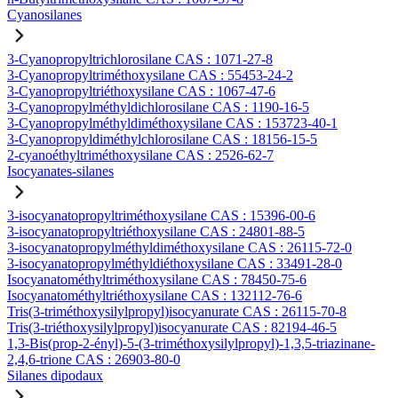
Cyanosilanes
3-Cyanopropyltrichlorosilane CAS : 1071-27-8
3-Cyanopropyltriméthoxysilane CAS : 55453-24-2
3-Cyanopropyltriéthoxysilane CAS : 1067-47-6
3-Cyanopropylméthyldichlorosilane CAS : 1190-16-5
3-Cyanopropylméthyldiméthoxysilane CAS : 153723-40-1
3-Cyanopropyldiméthylchlorosilane CAS : 18156-15-5
2-cyanoéthyltriméthoxysilane CAS : 2526-62-7
Isocyanates-silanes
3-isocyanatopropyltriméthoxysilane CAS : 15396-00-6
3-isocyanatopropyltriéthoxysilane CAS : 24801-88-5
3-isocyanatopropylméthyldiméthoxysilane CAS : 26115-72-0
3-isocyanatopropylméthyldiéthoxysilane CAS : 33491-28-0
Isocyanatométhyltriméthoxysilane CAS : 78450-75-6
Isocyanatométhyltriéthoxysilane CAS : 132112-76-6
Tris(3-triméthoxysilylpropyl)isocyanurate CAS : 26115-70-8
Tris(3-triéthoxysilylpropyl)isocyanurate CAS : 82194-46-5
1,3-Bis(prop-2-ényl)-5-(3-triméthoxysilylpropyl)-1,3,5-triazinane-
2,4,6-trione CAS : 26903-80-0
Silanes dipodaux