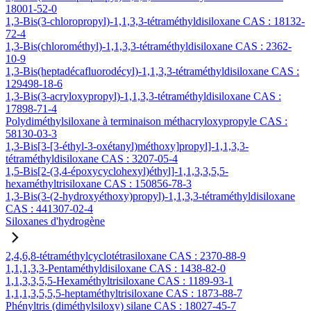
18001-52-0
1,3-Bis(3-chloropropyl)-1,1,3,3-tétraméthyldisiloxane CAS : 18132-
72-4
1,3-Bis(chlorométhyl)-1,1,3,3-tétraméthyldisiloxane CAS : 2362-
10-9
1,3-Bis(heptadécafluorodécyl)-1,1,3,3-tétraméthyldisiloxane CAS :
129498-18-6
1,3-Bis(3-acryloxypropyl)-1,1,3,3-tétraméthyldisiloxane CAS :
17898-71-4
Polydiméthylsiloxane à terminaison méthacryloxypropyle CAS :
58130-03-3
1,3-Bis[3-[3-éthyl-3-oxétanyl)méthoxy]propyl]-1,1,3,3-
tétraméthyldisiloxane CAS : 3207-05-4
1,5-Bis[2-(3,4-époxycyclohexyl)éthyl]-1,1,3,3,5,5-
hexaméthyltrisiloxane CAS : 150856-78-3
1,3-Bis(3-(2-hydroxyéthoxy)propyl)-1,1,3,3-tétraméthyldisiloxane
CAS : 441307-02-4
Siloxanes d'hydrogène
2,4,6,8-tétraméthylcyclotétrasiloxane CAS : 2370-88-9
1,1,1,3,3-Pentaméthyldisiloxane CAS : 1438-82-0
1,1,3,3,5,5-Hexaméthyltrisiloxane CAS : 1189-93-1
1,1,1,3,5,5,5-heptaméthyltrisiloxane CAS : 1873-88-7
Phényltris (diméthylsiloxy) silane CAS : 18027-45-7