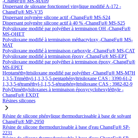
-ChangFu® MS-MA09
Dispersant de siloxane fonctionnel vinylique modifié A-172 -
ChangFu® MS-V35
Dispersant polymère silicone actif -ChangFu® MS-S24
Dispersant polymère silicone actif à 40 % -ChangFu® MS-S25
Polysiloxane modifié par polyéther à terminaison OH -ChangFu®
MS-OHET
Polysiloxane modifié à terminaison méthacryloxy -ChangFu® MS-
MAT
Polysiloxane modifié à terminaison carboxyle -ChangFu® MS-CAT
Polysiloxane modifié à terminaison époxy -ChangFu® MS-EPT
Polysiloxane modifié par polyéther à terminaison époxy -ChangFu®
MS-EPET
Heptaméthyltrisiloxane modifié par polyéther -ChangFu® MS-M7H
1,3,5-Triméthyl-1,1,3,5,5-pentaphényltrisiloxane CAS : 3390-61-2
1,3,3,5-tétraméthyl-1,1,5,5-tétraphényltrisiloxane CAS : 3982-82-9
PolyDiméthylsiloxanes à terminaison époxycyclohexyléthyle -
ChangFu® EXDT
Résines silicones
Résine de silicone phénylique thermodurcissable à base de solvant
ChangFu® MP-2950
Résine de silicone thermodurcissable à base d'eau ChangFu® SP-
2231