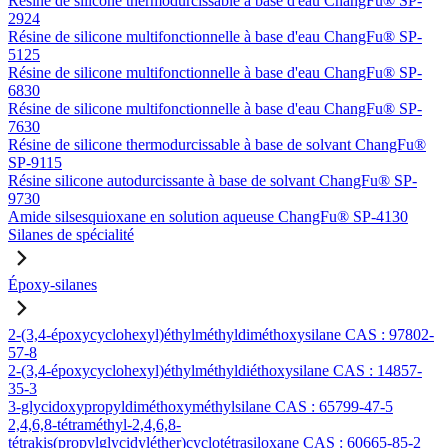
Résine de silicone thermodurcissable à base d'eau ChangFu® SP-
2924
Résine de silicone multifonctionnelle à base d'eau ChangFu® SP-
5125
Résine de silicone multifonctionnelle à base d'eau ChangFu® SP-
6830
Résine de silicone multifonctionnelle à base d'eau ChangFu® SP-
7630
Résine de silicone thermodurcissable à base de solvant ChangFu®
SP-9115
Résine silicone autodurcissante à base de solvant ChangFu® SP-
9730
Amide silsesquioxane en solution aqueuse ChangFu® SP-4130
Silanes de spécialité
Époxy-silanes
2-(3,4-époxycyclohexyl)éthylméthyldiméthoxysilane CAS : 97802-
57-8
2-(3,4-époxycyclohexyl)éthylméthyldiéthoxysilane CAS : 14857-
35-3
3-glycidoxypropyldiméthoxyméthylsilane CAS : 65799-47-5
2,4,6,8-tétraméthyl-2,4,6,8-
tétrakis(propylglycidyléther)cyclotétrasiloxane CAS : 60665-85-2