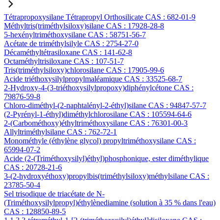
Tétrapropoxysilane Tétrapropyl Orthosilicate CAS : 682-01-9
Méthyltris(triméthylsiloxy)silane CAS : 17928-28-8
5-hexényltriméthoxysilane CAS : 58751-56-7
Acétate de triméthylsilyle CAS : 2754-27-0
Décaméthyltétrasiloxane CAS : 141-62-8
Octaméthyltrisiloxane CAS : 107-51-7
Tris(triméthylsiloxy)chlorosilane CAS : 17905-99-6
Acide triéthoxysilylpropylmaléamique CAS : 33525-68-7
2-Hydroxy-4-(3-triéthoxysilylpropoxy)diphénylcétone CAS :
79876-59-8
Chloro-diméthyl-(2-naphtalényl-2-éthyl)silane CAS : 94847-57-7
(2-Pyrényl-1-éthyl)diméthylchlorosilane CAS : 105594-64-6
2-(Carbométhoxy)éthyltriméthoxysilane CAS : 76301-00-3
Allyltriméthylsilane CAS : 762-72-1
Monométhyle (éthylène glycol) propyltriméthoxysilane CAS :
65994-07-2
Acide (2-(Triméthoxysilyl)éthyl)phosphonique, ester diméthylique
CAS : 20728-21-6
3-(2-hydroxyéthoxy)propylbis(triméthylsiloxy)méthylsilane CAS :
23785-50-4
Sel trisodique de triacétate de N-
(Triméthoxysilylpropyl)éthylènediamine (solution à 35 % dans l'eau)
CAS : 128850-89-5