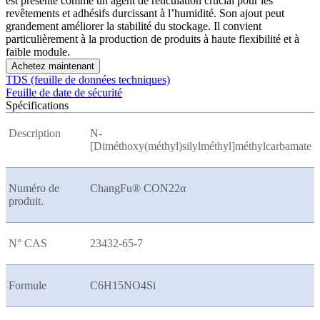
est présenté comme un agent de réticulation crucial pour les
revêtements et adhésifs durcissant à l’humidité. Son ajout peut
grandement améliorer la stabilité du stockage. Il convient
particulièrement à la production de produits à haute flexibilité et à
faible module.
Achetez maintenant
TDS (feuille de données techniques)
Feuille de date de sécurité
Spécifications
Description
N-
[Diméthoxy(méthyl)silylméthyl]méthylcarbamate
Numéro de
ChangFu® CON22
α
produit.
N° CAS
23432-65-7
Formule
C6H15NO4Si