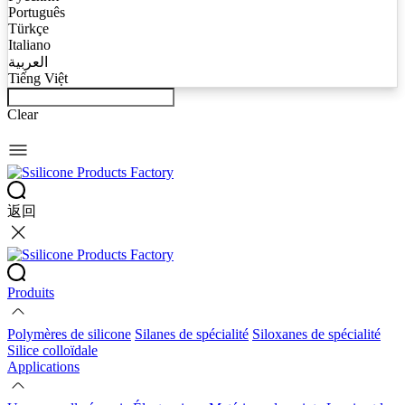
Português
Türkçe
Italiano
العربية
Tiếng Việt
Clear
返回
Produits
Polymères de silicone
Silanes de spécialité
Siloxanes de spécialité
Silice colloïdale
Applications