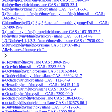
3-phénylpropyldiméthylchlorosilane CAS : 17146-09-7
6-phénylhexyltrichlorosilane CAS : 18035-33-1
6-phénylhexyldiméthylchlorosilane CAS : 97451-53-1
3-(Pentabromophénylméthoxy)propyldiméthylchlorosilane CAS :
166546-37-8
Chlorodiméthyl[3-(2,3,4,5,6-pentafluorophényl)propyl]silane CAS :
157499-19-9
3-(p-méthoxyphényl)propyltrichlorosilane CAS : 163155-57-5
Phényltris (vinyldiméthylsiloxy) silane CAS : 60111-47-9
1,3-Diphényl-1,1,3,3-tétraméthoxydisiloxane CAS : 17938-09-9
Méthyldiphénylméthoxysilane CAS : 18407-48-2
Alkylsilanes à longue chaîne
n-Hexyltriméthoxysilane CAS : 3069-19-0
n-Octyltrichlorosilane CAS : 5283-66-9
n-Octyldiméthylchlorosilane CAS : 18162-84-0
n-Dodécyldiméthylchlorosilane CAS : 66604-31-7
n-Octadécyltrichlorosilane CAS : 112-04-9
n-Hexadécyltriméthoxysilane CAS : 16415-12-6
n-Octadécyltriméthoxysilane CAS : 3069-42-9
n-Octadécyltriéthoxysilane CAS : 7399-00-0
n-octadécyldiméthylchlorosilane CAS : 18643-08-8
n-octadécyldiisobutylchlorosilane CAS : 162578-86-1
n-Butyldiméthylméthoxysilane CAS : 64712-50-1
n-Butyldiméthylchlorosilane CAS : 1000-50-6