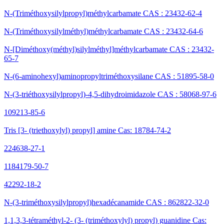
N-(Triméthoxysilylpropyl)méthylcarbamate CAS : 23432-62-4
N-(Triméthoxysilylméthyl)méthylcarbamate CAS : 23432-64-6
N-[Diméthoxy(méthyl)silylméthyl]méthylcarbamate CAS : 23432-
65-7
N-(6-aminohexyl)aminopropyltriméthoxysilane CAS : 51895-58-0
N-(3-triéthoxysilylpropyl)-4,5-dihydroimidazole CAS : 58068-97-6
109213-85-6
Tris [3- (triethoxylyl) propyl] amine Cas: 18784-74-2
224638-27-1
1184179-50-7
42292-18-2
N-(3-triméthoxysilylpropyl)hexadécanamide CAS : 862822-32-0
1,1,3,3-tétraméthyl-2- (3- (triméthoxylyl) propyl) guanidine Cas: