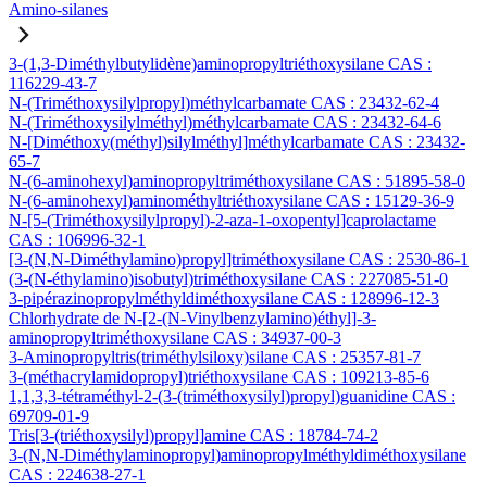
Amino-silanes
3-(1,3-Diméthylbutylidène)aminopropyltriéthoxysilane CAS :
116229-43-7
N-(Triméthoxysilylpropyl)méthylcarbamate CAS : 23432-62-4
N-(Triméthoxysilylméthyl)méthylcarbamate CAS : 23432-64-6
N-[Diméthoxy(méthyl)silylméthyl]méthylcarbamate CAS : 23432-
65-7
N-(6-aminohexyl)aminopropyltriméthoxysilane CAS : 51895-58-0
N-(6-aminohexyl)aminométhyltriéthoxysilane CAS : 15129-36-9
N-[5-(Triméthoxysilylpropyl)-2-aza-1-oxopentyl]caprolactame
CAS : 106996-32-1
[3-(N,N-Diméthylamino)propyl]triméthoxysilane CAS : 2530-86-1
(3-(N-éthylamino)isobutyl)triméthoxysilane CAS : 227085-51-0
3-pipérazinopropylméthyldiméthoxysilane CAS : 128996-12-3
Chlorhydrate de N-[2-(N-Vinylbenzylamino)éthyl]-3-
aminopropyltriméthoxysilane CAS : 34937-00-3
3-Aminopropyltris(triméthylsiloxy)silane CAS : 25357-81-7
3-(méthacrylamidopropyl)triéthoxysilane CAS : 109213-85-6
1,1,3,3-tétraméthyl-2-(3-(triméthoxysilyl)propyl)guanidine CAS :
69709-01-9
Tris[3-(triéthoxysilyl)propyl]amine CAS : 18784-74-2
3-(N,N-Diméthylaminopropyl)aminopropylméthyldiméthoxysilane
CAS : 224638-27-1