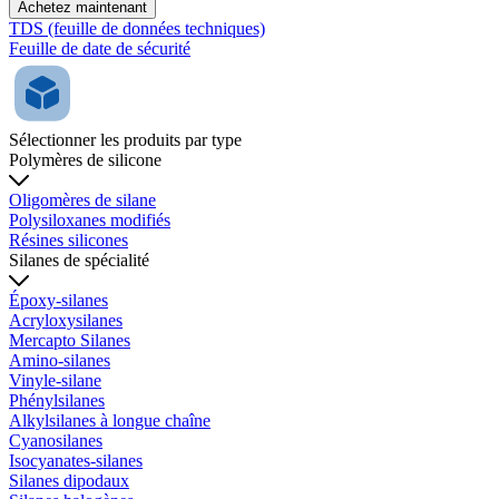
Achetez maintenant
TDS (feuille de données techniques)
Feuille de date de sécurité
Sélectionner les produits par type
Polymères de silicone
Oligomères de silane
Polysiloxanes modifiés
Résines silicones
Silanes de spécialité
Époxy-silanes
Acryloxysilanes
Mercapto Silanes
Amino-silanes
Vinyle-silane
Phénylsilanes
Alkylsilanes à longue chaîne
Cyanosilanes
Isocyanates-silanes
Silanes dipodaux