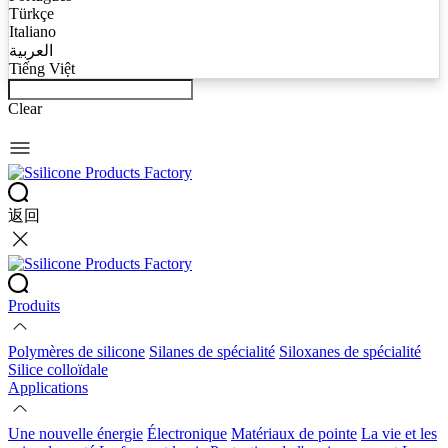
Türkçe
Italiano
العربية
Tiếng Việt
Clear
返回
Produits
Polymères de silicone
Silanes de spécialité
Siloxanes de spécialité
Silice colloïdale
Applications
Une nouvelle énergie
Électronique
Matériaux de pointe
La vie et les