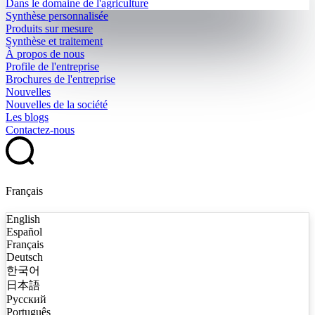
Dans le domaine de l'agriculture
Synthèse personnalisée
Produits sur mesure
Synthèse et traitement
À propos de nous
Profile de l'entreprise
Brochures de l'entreprise
Nouvelles
Nouvelles de la société
Les blogs
Contactez-nous
Français
English
Español
Français
Deutsch
한국어
日本語
Русский
Português