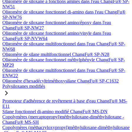
Oligomère de siloxane à fonctions aminés dans l'eau ChangFu® SP-
NW51
Oligomère de siloxane fonctionnel di-amino dans l'eau ChangFu®
SP-NW76
Oligomère de siloxane fonctionnel amino/époxy dans l'eau
ChangFu® SP-NW27
Oligomère de siloxane fonctionnel amino/vinyle dans l'eau
ChangFu® SP-NVW64
Oligomère de siloxane multifonctionnel dans l'eau ChangFu® SP-
NW68
Oligomère de silane multifonctionnel ChangFu® SP-N28
Oligomère de siloxane fonctionnel méthylphényle ChangFu® SP-
MP29
Oligomère de siloxane multifonctionnel dans l'eau ChangFu® SP-
ENW22
Oligomère d'hexadécyltriméthoxysilane ChangFu® SP-C1632
Polysiloxanes modifiés
Promoteur d'adhérence de revêtement à base d'eau ChangFu® MS-
E11
Silane fonctionnel di-amino modifié ChangFu® MS-DN
Copolymères (mercaptopropyl)méthylsiloxane-diméthylsiloxane -
ChangFu® MS-SH
Copolymères (méthacryloxypropyl)méthylsiloxane-diméthylsiloxane