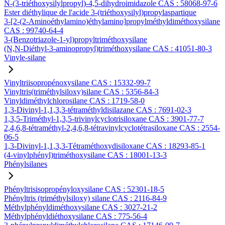
N-(3-triéthoxysilylpropyl)-4,5-dihydroimidazole CAS : 58068-97-6
Ester diéthylique de l'acide 3-(triéthoxysilyl)propylaspartique
3-[2-(2-Aminoéthylamino)éthylamino]propylméthyldiméthoxysilane
CAS : 99740-64-4
3-(Benzotriazole-1-yl)propyltriméthoxysilane
(N,N-Diéthyl-3-aminopropyl)triméthoxysilane CAS : 41051-80-3
Vinyle-silane
Vinyltriisopropénoxysilane CAS : 15332-99-7
Vinyltris(triméthylsiloxy)silane CAS : 5356-84-3
Vinyldiméthylchlorosilane CAS : 1719-58-0
1,3-Divinyl-1,1,3,3-tétraméthyldisilazane CAS : 7691-02-3
1,3,5-Triméthyl-1,3,5-trivinylcyclotrisiloxane CAS : 3901-77-7
2,4,6,8-tétraméthyl-2,4,6,8-tétravinylcyclotétrasiloxane CAS : 2554-
06-5
1,3-Divinyl-1,1,3,3-Tétraméthoxydisiloxane CAS : 18293-85-1
(4-vinylphényl)triméthoxysilane CAS : 18001-13-3
Phénylsilanes
Phényltrisisopropényloxysilane CAS : 52301-18-5
Phényltris (triméthylsiloxy) silane CAS : 2116-84-9
Méthylphényldiméthoxysilane CAS : 3027-21-2
Méthylphényldiéthoxysilane CAS : 775-56-4