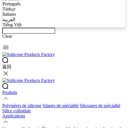
Português
Türkçe
Italiano
العربية
Tiếng Việt
Clear
返回
Produits
Polymères de silicone
Silanes de spécialité
Siloxanes de spécialité
Silice colloïdale
Applications