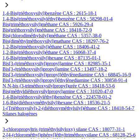
1,4-Bis(triéthoxysilyl)benzène CAS : 2615-18-1
1,4-Bis(triméthoxysilyléthyl)benzène CAS : 58298-01-4
Bis(triméthoxysilyl)méthane CAS : 5926-29-4
Bis(triéthoxysilyl)méthane CAS : 18418-72-9
Bis(chlorodiméthylsilyl)méthane CAS : 5357-38-0
Bis(diméthylméthoxysilyl)mathane CAS : 18297-76-2
1,2-Bis(triméthoxysilyl)éthane CAS : 18406-41-2
1,2-Bis(triéthoxysilyl)éthane CAS : 16068-37-4
1,6-Bis(triméthoxysilyl)hexane CAS : 87135-01-1
Bis[3-(triméthoxysilyl)propyl]amine CAS : 82985-35-1
Bis[3-(triéthoxysilyl)propyl]amine CAS : 13497-18-2
Bis[3-(triméthoxysilyl)propyl]éthylènediamine CAS : 68845-16-9
Bis[3-(triéthoxysilyl)propyl]éthylènediamine CAS : 30858-91-4
N,N-bis (3-triméthoxysilylpropyl)urée CAS : 18418-53-6
Bis(méthyldiéthoxysilylpropyl)amine CAS : 31020-47-0
1,4-Bis(triéthoxysilyléthyl)benzène CAS : 224578-01-2
1,6-Bis(diéthoxyméthylsilyl)hexane CAS : 18536-21-5
1-(Triéthoxysilyl)-2-(diéthoxyméthylsilyl)éthane CAS : 18418-54-7
Silanes halogènes
3-chloropropyltris (triméthylsilyloxy) silane CAS : 18077-31-1
2-[4-(chlorométhyl)phényl]éthyltriméthoxysilane CAS : 68128-25-6