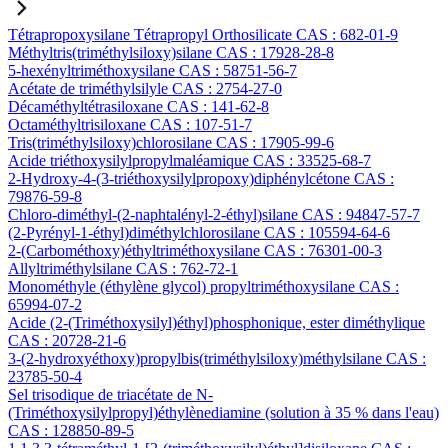
Tétrapropoxysilane Tétrapropyl Orthosilicate CAS : 682-01-9
Méthyltris(triméthylsiloxy)silane CAS : 17928-28-8
5-hexényltriméthoxysilane CAS : 58751-56-7
Acétate de triméthylsilyle CAS : 2754-27-0
Décaméthyltétrasiloxane CAS : 141-62-8
Octaméthyltrisiloxane CAS : 107-51-7
Tris(triméthylsiloxy)chlorosilane CAS : 17905-99-6
Acide triéthoxysilylpropylmaléamique CAS : 33525-68-7
2-Hydroxy-4-(3-triéthoxysilylpropoxy)diphénylcétone CAS :
79876-59-8
Chloro-diméthyl-(2-naphtalényl-2-éthyl)silane CAS : 94847-57-7
(2-Pyrényl-1-éthyl)diméthylchlorosilane CAS : 105594-64-6
2-(Carbométhoxy)éthyltriméthoxysilane CAS : 76301-00-3
Allyltriméthylsilane CAS : 762-72-1
Monométhyle (éthylène glycol) propyltriméthoxysilane CAS :
65994-07-2
Acide (2-(Triméthoxysilyl)éthyl)phosphonique, ester diméthylique
CAS : 20728-21-6
3-(2-hydroxyéthoxy)propylbis(triméthylsiloxy)méthylsilane CAS :
23785-50-4
Sel trisodique de triacétate de N-
(Triméthoxysilylpropyl)éthylènediamine (solution à 35 % dans l'eau)
CAS : 128850-89-5