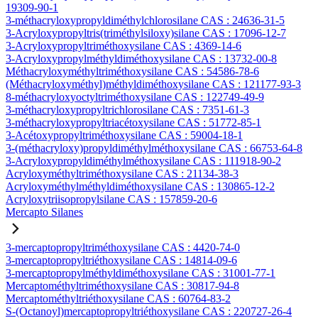
19309-90-1
3-méthacryloxypropyldiméthylchlorosilane CAS : 24636-31-5
3-Acryloxypropyltris(triméthylsiloxy)silane CAS : 17096-12-7
3-Acryloxypropyltriméthoxysilane CAS : 4369-14-6
3-Acryloxypropylméthyldiméthoxysilane CAS : 13732-00-8
Méthacryloxyméthyltriméthoxysilane CAS : 54586-78-6
(Méthacryloxyméthyl)méthyldiméthoxysilane CAS : 121177-93-3
8-méthacryloxyoctyltriméthoxysilane CAS : 122749-49-9
3-méthacryloxypropyltrichlorosilane CAS : 7351-61-3
3-méthacryloxypropyltriacétoxysilane CAS : 51772-85-1
3-Acétoxypropyltriméthoxysilane CAS : 59004-18-1
3-(méthacryloxy)propyldiméthylméthoxysilane CAS : 66753-64-8
3-Acryloxypropyldiméthylméthoxysilane CAS : 111918-90-2
Acryloxyméthyltriméthoxysilane CAS : 21134-38-3
Acryloxyméthylméthyldiméthoxysilane CAS : 130865-12-2
Acryloxytriisopropylsilane CAS : 157859-20-6
Mercapto Silanes
3-mercaptopropyltriméthoxysilane CAS : 4420-74-0
3-mercaptopropyltriéthoxysilane CAS : 14814-09-6
3-mercaptopropylméthyldiméthoxysilane CAS : 31001-77-1
Mercaptométhyltriméthoxysilane CAS : 30817-94-8
Mercaptométhyltriéthoxysilane CAS : 60764-83-2
S-(Octanoyl)mercaptopropyltriéthoxysilane CAS : 220727-26-4