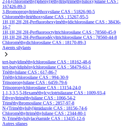
2-[4-(chlorométhyl)phényl]éthyltris(triméthylsiloxy)silane CAS :
167426-89-3
3-Bromopropyltriméthoxysilane CAS : 51826-90-5
Chlorométhyltriéthoxysilane CAS : 15267-95-5
1H,1H,2H,2H-Perfluorohexylméthyldichlorosilane CAS : 38436-
16-7
1H,1H,2H,2H-Perfluorooctyltrichlorosilane CAS : 78560-45-9
1H,1H,2H,2H-Perfluorodécyltrichlorosilane CAS : 78560-44-8
Chlorométhydichlorosilane CAS : 18170-89-3
Agents silylants
tert-butyldiméthylchlorosilane CAS : 18162-48-6
tert-butyldiphénylchlorosilane CAS : 58479-61-1
Triéthylsilane CAS : 617-86-7
Triéthylchlorosilane CAS : 994-30-9
Triisopropylsilane CAS : 6459-79-6
Triisopropylchlorosilane CAS : 13154-24-0
1,1,3,3,5,5-Hexaméthylcyclotrisilazane CAS : 1009-93-4
Éthynyltriméthylsilane CAS : 1066-54-2
Triméthylbromosilane CAS : 2857-97-8
N-(Triméthylsilyl)imidazole CAS : 18156-74-6
Chlorométhyltriméthylsilane CAS : 2344-80-1
N-Triméthylsilylacétamide CAS : 13435-12-6
Autres silanes