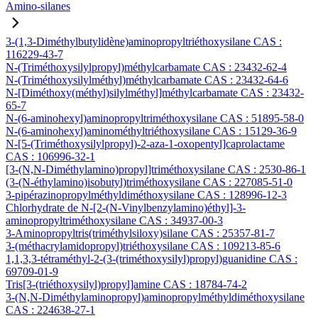
Amino-silanes
3-(1,3-Diméthylbutylidène)aminopropyltriéthoxysilane CAS :
116229-43-7
N-(Triméthoxysilylpropyl)méthylcarbamate CAS : 23432-62-4
N-(Triméthoxysilylméthyl)méthylcarbamate CAS : 23432-64-6
N-[Diméthoxy(méthyl)silylméthyl]méthylcarbamate CAS : 23432-
65-7
N-(6-aminohexyl)aminopropyltriméthoxysilane CAS : 51895-58-0
N-(6-aminohexyl)aminométhyltriéthoxysilane CAS : 15129-36-9
N-[5-(Triméthoxysilylpropyl)-2-aza-1-oxopentyl]caprolactame
CAS : 106996-32-1
[3-(N,N-Diméthylamino)propyl]triméthoxysilane CAS : 2530-86-1
(3-(N-éthylamino)isobutyl)triméthoxysilane CAS : 227085-51-0
3-pipérazinopropylméthyldiméthoxysilane CAS : 128996-12-3
Chlorhydrate de N-[2-(N-Vinylbenzylamino)éthyl]-3-
aminopropyltriméthoxysilane CAS : 34937-00-3
3-Aminopropyltris(triméthylsiloxy)silane CAS : 25357-81-7
3-(méthacrylamidopropyl)triéthoxysilane CAS : 109213-85-6
1,1,3,3-tétraméthyl-2-(3-(triméthoxysilyl)propyl)guanidine CAS :
69709-01-9
Tris[3-(triéthoxysilyl)propyl]amine CAS : 18784-74-2
3-(N,N-Diméthylaminopropyl)aminopropylméthyldiméthoxysilane
CAS : 224638-27-1