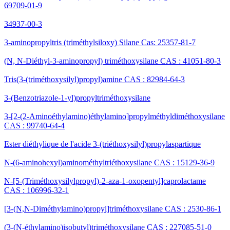
69709-01-9
34937-00-3
3-aminopropyltris (triméthylsiloxy) Silane Cas: 25357-81-7
(N, N-Diéthyl-3-aminopropyl) triméthoxysilane CAS : 41051-80-3
Tris(3-(triméthoxysilyl)propyl)amine CAS : 82984-64-3
3-(Benzotriazole-1-yl)propyltriméthoxysilane
3-[2-(2-Aminoéthylamino)éthylamino]propylméthyldiméthoxysilane
CAS : 99740-64-4
Ester diéthylique de l'acide 3-(triéthoxysilyl)propylaspartique
N-(6-aminohexyl)aminométhyltriéthoxysilane CAS : 15129-36-9
N-[5-(Triméthoxysilylpropyl)-2-aza-1-oxopentyl]caprolactame
CAS : 106996-32-1
[3-(N,N-Diméthylamino)propyl]triméthoxysilane CAS : 2530-86-1
(3-(N-éthylamino)isobutyl)triméthoxysilane CAS : 227085-51-0