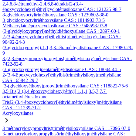
2,4,6,8-tétraméthyl-2,4,6,8-tétrakis[2-(3,4-
époxycyclohexyl)éthyl]cyclotétrasiloxane CAS : 121225-98-7
8-glycidoxyoctyltriméthoxysilane CAS : 1239602-38-0
8-glycidoxyoctyltriéthoxysilane CAS : 1814903-73-5
Méthacrylate époxy cyclosiloxane CAS : 948598-97-8
(3-glycidyloxypropyl)méthyldiéthoxysilane CAS : 2897-60-1
2-(3,4-époxycyclohexyl)éthyltris(triméthylsiloxy)silane CAS :
90492-24-3
(3-glycidoxypropyl)-1,1,3,3-tétraméthyldisiloxane CAS : 17980-29-
9
3-(2,3-époxypropoxy)propylbis(triméthylsiloxy)méthylsilane CAS :
7422-52-8
(3-glycidoxypropyl)pentaméthyldisiloxane CAS : 18044-44-5
2-(3,4-Epoxycyclohexyl)éthylbis(triméthylsiloxy)méthylsilane
CAS : 65842-29-7
[3-(glycidoxyéthoxy)propyl]triméthoxysilane CAS : 118822-75-6
3,5-Bis[2-(3,4-époxycyclohexyl)éthyl]-1,1,1,3,5,7,7,7-
octaméthyltétrasiloxane
Tris[2-(3,4-époxycyclohexyl)éthyldiméthylsiloxy]méthylsilane
CAS : 121239-71-2
Acryloxysilanes
3-méthacryloxypropyltris(triméthylsiloxy)silane CAS : 17096-07-0
3-méthacryloyloxypropylbis(triméthylsiloxy)méthylsilane CAS :