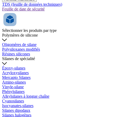
TDS (feuille de données techniques)
Feuille de date de sécurité
Sélectionner les produits par type
Polymères de silicone
Oligomères de silane
Polysiloxanes modifiés
Résines silicones
Silanes de spécialité
Époxy-silanes
Acryloxysilanes
Mercapto Silanes
Amino-silanes
Vinyle-silane
Phénylsilanes
Alkylsilanes à longue chaîne
Cyanosilanes
Isocyanates-silanes
Silanes dipodaux
Silanes halogènes