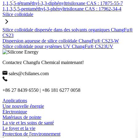
1,1,5,5-tétraméthyl-3,3-diphényltrisiloxane CAS : 17875-55-7
1,1,3,5,5-pentaméthyl-3-phényltrisiloxane CAS : 17962-34-4
Silice colloïdale
Silice colloïdale dispersée dans des solvants organiques ChangFu®
CS23
Dispersion aqueuse de silice colloïdale ChangFu® CS23-W
Silice colloïdale pour systèmes UV ChangFu® CS23UV
Contactez Changfu Chemical maintenant!
sales@cfsilanes.com
+86 27 8439 6550 | +86 181 6277 0058
Applications
Une nouvelle énergie
Électronique
Matériaux de pointe
La vie et les soins de santé
Le foyer et la vie
Protection de l'environnement