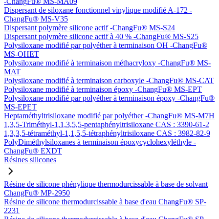
-ChangFu® MS-MA09
Dispersant de siloxane fonctionnel vinylique modifié A-172 -
ChangFu® MS-V35
Dispersant polymère silicone actif -ChangFu® MS-S24
Dispersant polymère silicone actif à 40 % -ChangFu® MS-S25
Polysiloxane modifié par polyéther à terminaison OH -ChangFu®
MS-OHET
Polysiloxane modifié à terminaison méthacryloxy -ChangFu® MS-
MAT
Polysiloxane modifié à terminaison carboxyle -ChangFu® MS-CAT
Polysiloxane modifié à terminaison époxy -ChangFu® MS-EPT
Polysiloxane modifié par polyéther à terminaison époxy -ChangFu®
MS-EPET
Heptaméthyltrisiloxane modifié par polyéther -ChangFu® MS-M7H
1,3,5-Triméthyl-1,1,3,5,5-pentaphényltrisiloxane CAS : 3390-61-2
1,3,3,5-tétraméthyl-1,1,5,5-tétraphényltrisiloxane CAS : 3982-82-9
PolyDiméthylsiloxanes à terminaison époxycyclohexyléthyle -
ChangFu® EXDT
Résines silicones
Résine de silicone phénylique thermodurcissable à base de solvant
ChangFu® MP-2950
Résine de silicone thermodurcissable à base d'eau ChangFu® SP-
2231