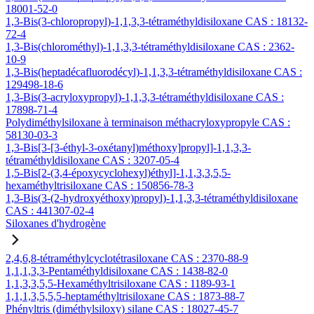
18001-52-0
1,3-Bis(3-chloropropyl)-1,1,3,3-tétraméthyldisiloxane CAS : 18132-
72-4
1,3-Bis(chlorométhyl)-1,1,3,3-tétraméthyldisiloxane CAS : 2362-
10-9
1,3-Bis(heptadécafluorodécyl)-1,1,3,3-tétraméthyldisiloxane CAS :
129498-18-6
1,3-Bis(3-acryloxypropyl)-1,1,3,3-tétraméthyldisiloxane CAS :
17898-71-4
Polydiméthylsiloxane à terminaison méthacryloxypropyle CAS :
58130-03-3
1,3-Bis[3-[3-éthyl-3-oxétanyl)méthoxy]propyl]-1,1,3,3-
tétraméthyldisiloxane CAS : 3207-05-4
1,5-Bis[2-(3,4-époxycyclohexyl)éthyl]-1,1,3,3,5,5-
hexaméthyltrisiloxane CAS : 150856-78-3
1,3-Bis(3-(2-hydroxyéthoxy)propyl)-1,1,3,3-tétraméthyldisiloxane
CAS : 441307-02-4
Siloxanes d'hydrogène
2,4,6,8-tétraméthylcyclotétrasiloxane CAS : 2370-88-9
1,1,1,3,3-Pentaméthyldisiloxane CAS : 1438-82-0
1,1,3,3,5,5-Hexaméthyltrisiloxane CAS : 1189-93-1
1,1,1,3,5,5,5-heptaméthyltrisiloxane CAS : 1873-88-7
Phényltris (diméthylsiloxy) silane CAS : 18027-45-7