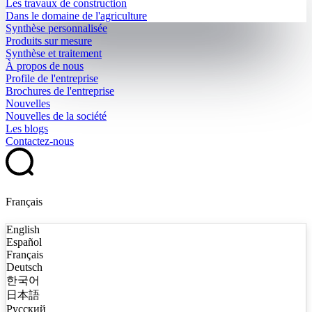
Les travaux de construction
Dans le domaine de l'agriculture
Synthèse personnalisée
Produits sur mesure
Synthèse et traitement
À propos de nous
Profile de l'entreprise
Brochures de l'entreprise
Nouvelles
Nouvelles de la société
Les blogs
Contactez-nous
Français
English
Español
Français
Deutsch
한국어
日本語
Русский