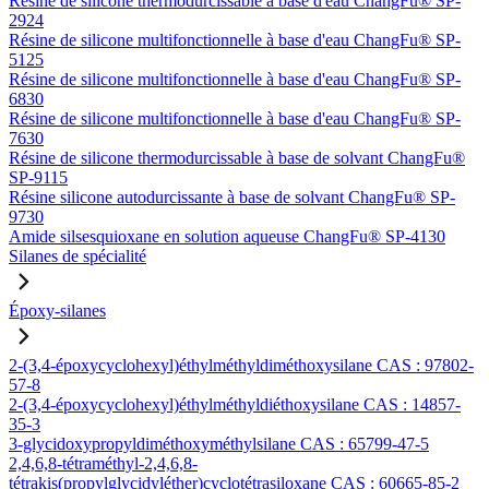
Résine de silicone thermodurcissable à base d'eau ChangFu® SP-
2924
Résine de silicone multifonctionnelle à base d'eau ChangFu® SP-
5125
Résine de silicone multifonctionnelle à base d'eau ChangFu® SP-
6830
Résine de silicone multifonctionnelle à base d'eau ChangFu® SP-
7630
Résine de silicone thermodurcissable à base de solvant ChangFu®
SP-9115
Résine silicone autodurcissante à base de solvant ChangFu® SP-
9730
Amide silsesquioxane en solution aqueuse ChangFu® SP-4130
Silanes de spécialité
Époxy-silanes
2-(3,4-époxycyclohexyl)éthylméthyldiméthoxysilane CAS : 97802-
57-8
2-(3,4-époxycyclohexyl)éthylméthyldiéthoxysilane CAS : 14857-
35-3
3-glycidoxypropyldiméthoxyméthylsilane CAS : 65799-47-5
2,4,6,8-tétraméthyl-2,4,6,8-
tétrakis(propylglycidyléther)cyclotétrasiloxane CAS : 60665-85-2