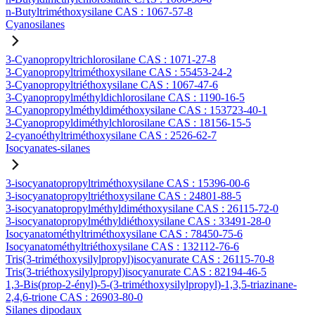
n-Butyltriméthoxysilane CAS : 1067-57-8
Cyanosilanes
3-Cyanopropyltrichlorosilane CAS : 1071-27-8
3-Cyanopropyltriméthoxysilane CAS : 55453-24-2
3-Cyanopropyltriéthoxysilane CAS : 1067-47-6
3-Cyanopropylméthyldichlorosilane CAS : 1190-16-5
3-Cyanopropylméthyldiméthoxysilane CAS : 153723-40-1
3-Cyanopropyldiméthylchlorosilane CAS : 18156-15-5
2-cyanoéthyltriméthoxysilane CAS : 2526-62-7
Isocyanates-silanes
3-isocyanatopropyltriméthoxysilane CAS : 15396-00-6
3-isocyanatopropyltriéthoxysilane CAS : 24801-88-5
3-isocyanatopropylméthyldiméthoxysilane CAS : 26115-72-0
3-isocyanatopropylméthyldiéthoxysilane CAS : 33491-28-0
Isocyanatométhyltriméthoxysilane CAS : 78450-75-6
Isocyanatométhyltriéthoxysilane CAS : 132112-76-6
Tris(3-triméthoxysilylpropyl)isocyanurate CAS : 26115-70-8
Tris(3-triéthoxysilylpropyl)isocyanurate CAS : 82194-46-5
1,3-Bis(prop-2-ényl)-5-(3-triméthoxysilylpropyl)-1,3,5-triazinane-
2,4,6-trione CAS : 26903-80-0
Silanes dipodaux