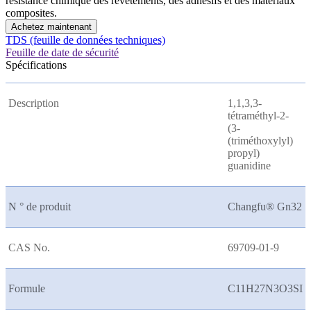
résistance chimique des revêtements, des adhésifs et des matériaux
composites.
Achetez maintenant
TDS (feuille de données techniques)
Feuille de date de sécurité
Spécifications
Description
1,1,3,3-
tétraméthyl-2-
(3-
(triméthoxylyl)
propyl)
guanidine
N ° de produit
Changfu® Gn32
CAS No.
69709-01-9
Formule
C11H27N3O3SI