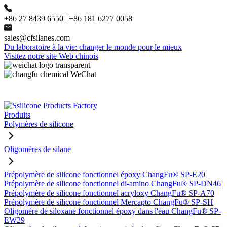
+86 27 8439 6550 | +86 181 6277 0058
sales@cfsilanes.com
Du laboratoire à la vie: changer le monde pour le mieux
Visitez notre site Web chinois
Produits
Polymères de silicone
Oligomères de silane
Prépolymère de silicone fonctionnel époxy ChangFu® SP-E20
Prépolymère de silicone fonctionnel di-amino ChangFu® SP-DN46
Prépolymère de silicone fonctionnel acryloxy ChangFu® SP-A70
Prépolymère de silicone fonctionnel Mercapto ChangFu® SP-SH
Oligomère de siloxane fonctionnel époxy dans l'eau ChangFu® SP-
EW29