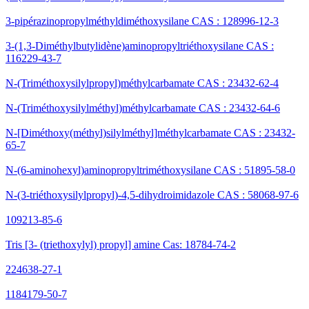
3-pipérazinopropylméthyldiméthoxysilane CAS : 128996-12-3
3-(1,3-Diméthylbutylidène)aminopropyltriéthoxysilane CAS :
116229-43-7
N-(Triméthoxysilylpropyl)méthylcarbamate CAS : 23432-62-4
N-(Triméthoxysilylméthyl)méthylcarbamate CAS : 23432-64-6
N-[Diméthoxy(méthyl)silylméthyl]méthylcarbamate CAS : 23432-
65-7
N-(6-aminohexyl)aminopropyltriméthoxysilane CAS : 51895-58-0
N-(3-triéthoxysilylpropyl)-4,5-dihydroimidazole CAS : 58068-97-6
109213-85-6
Tris [3- (triethoxylyl) propyl] amine Cas: 18784-74-2
224638-27-1
1184179-50-7