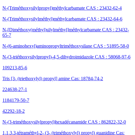
N-(Triméthoxysilylpropyl)méthylcarbamate CAS : 23432-62-4
N-(Triméthoxysilylméthyl)méthylcarbamate CAS : 23432-64-6
N-[Diméthoxy(méthyl)silylméthyl]méthylcarbamate CAS : 23432-
65-7
N-(6-aminohexyl)aminopropyltriméthoxysilane CAS : 51895-58-0
N-(3-triéthoxysilylpropyl)-4,5-dihydroimidazole CAS : 58068-97-6
109213-85-6
Tris [3- (triethoxylyl) propyl] amine Cas: 18784-74-2
224638-27-1
1184179-50-7
42292-18-2
N-(3-triméthoxysilylpropyl)hexadécanamide CAS : 862822-32-0
1,1,3,3-tétraméthyl-2- (3- (triméthoxylyl) propyl) guanidine Cas: