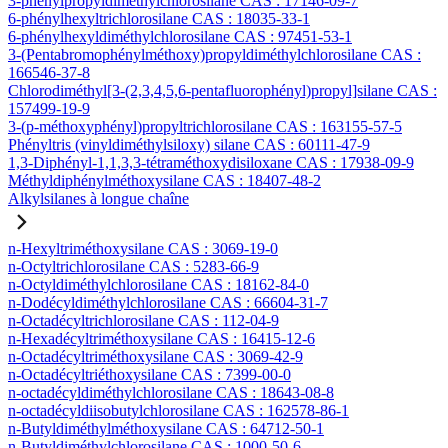
3-phénylpropyldiméthylchlorosilane CAS : 17146-09-7
6-phénylhexyltrichlorosilane CAS : 18035-33-1
6-phénylhexyldiméthylchlorosilane CAS : 97451-53-1
3-(Pentabromophénylméthoxy)propyldiméthylchlorosilane CAS :
166546-37-8
Chlorodiméthyl[3-(2,3,4,5,6-pentafluorophényl)propyl]silane CAS :
157499-19-9
3-(p-méthoxyphényl)propyltrichlorosilane CAS : 163155-57-5
Phényltris (vinyldiméthylsiloxy) silane CAS : 60111-47-9
1,3-Diphényl-1,1,3,3-tétraméthoxydisiloxane CAS : 17938-09-9
Méthyldiphénylméthoxysilane CAS : 18407-48-2
Alkylsilanes à longue chaîne
n-Hexyltriméthoxysilane CAS : 3069-19-0
n-Octyltrichlorosilane CAS : 5283-66-9
n-Octyldiméthylchlorosilane CAS : 18162-84-0
n-Dodécyldiméthylchlorosilane CAS : 66604-31-7
n-Octadécyltrichlorosilane CAS : 112-04-9
n-Hexadécyltriméthoxysilane CAS : 16415-12-6
n-Octadécyltriméthoxysilane CAS : 3069-42-9
n-Octadécyltriéthoxysilane CAS : 7399-00-0
n-octadécyldiméthylchlorosilane CAS : 18643-08-8
n-octadécyldiisobutylchlorosilane CAS : 162578-86-1
n-Butyldiméthylméthoxysilane CAS : 64712-50-1
n-Butyldiméthylchlorosilane CAS : 1000-50-6