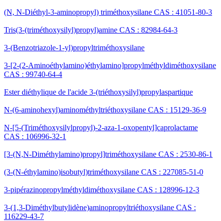
(N, N-Diéthyl-3-aminopropyl) triméthoxysilane CAS : 41051-80-3
Tris(3-(triméthoxysilyl)propyl)amine CAS : 82984-64-3
3-(Benzotriazole-1-yl)propyltriméthoxysilane
3-[2-(2-Aminoéthylamino)éthylamino]propylméthyldiméthoxysilane
CAS : 99740-64-4
Ester diéthylique de l'acide 3-(triéthoxysilyl)propylaspartique
N-(6-aminohexyl)aminométhyltriéthoxysilane CAS : 15129-36-9
N-[5-(Triméthoxysilylpropyl)-2-aza-1-oxopentyl]caprolactame
CAS : 106996-32-1
[3-(N,N-Diméthylamino)propyl]triméthoxysilane CAS : 2530-86-1
(3-(N-éthylamino)isobutyl)triméthoxysilane CAS : 227085-51-0
3-pipérazinopropylméthyldiméthoxysilane CAS : 128996-12-3
3-(1,3-Diméthylbutylidène)aminopropyltriéthoxysilane CAS :
116229-43-7