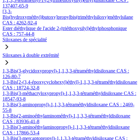
1,1,3,3-tétraméthyl-1-[2-(triméthoxysilyl)éthyl]disiloxane CAS :
137407-65-9
[3,3-
Bis(hydroxyméthyl)butoxy]propylbis(triméthylsiloxy)méthylsilane
CAS : 4262-92-4
Ester diéthylique de l'acide 2-(triéthoxysilyl)éthylphosphonique
CAS : 757-44-8
Siloxanes de spécialité
Siloxanes à double extrémité
1,3-Bis(3-glycidoxypropyl)-1,1,3,3-tétraméthyldisiloxane CAS :
126-80-7
1,3-Bis[2-(3,4-époxycyclohexyl)éthyl]-1,1,3,3-tétraméthyldisiloxane
CAS : 18724-32-8
1,3-Bis(3-méthacryloxypropyl)-1,1,3,3-tétraméthyldisiloxane CAS :
18547-93-8
1,3-Bis(3-aminopropyl)-1,1,3,3-tétraméthyldisiloxane CAS : 2469-
55-8
1,3-Bis(2-aminoéthylaminométhyl)-1,1,3,3-tétraméthyldisiloxane
CAS : 83936-41-8
1,3-Bis(3-aminoéthylaminopropyl)-1,1,3,3-tétraméthyldisiloxane
CAS : 17866-53-4
1,3-Bis(3-mercaptopropyl)-1,1,3,3-tétraméthyldisiloxane CAS :