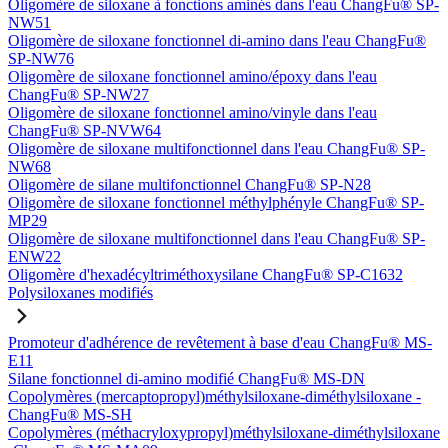
Oligomère de siloxane à fonctions aminés dans l'eau ChangFu® SP-
NW51
Oligomère de siloxane fonctionnel di-amino dans l'eau ChangFu®
SP-NW76
Oligomère de siloxane fonctionnel amino/époxy dans l'eau
ChangFu® SP-NW27
Oligomère de siloxane fonctionnel amino/vinyle dans l'eau
ChangFu® SP-NVW64
Oligomère de siloxane multifonctionnel dans l'eau ChangFu® SP-
NW68
Oligomère de silane multifonctionnel ChangFu® SP-N28
Oligomère de siloxane fonctionnel méthylphényle ChangFu® SP-
MP29
Oligomère de siloxane multifonctionnel dans l'eau ChangFu® SP-
ENW22
Oligomère d'hexadécyltriméthoxysilane ChangFu® SP-C1632
Polysiloxanes modifiés
Promoteur d'adhérence de revêtement à base d'eau ChangFu® MS-
E11
Silane fonctionnel di-amino modifié ChangFu® MS-DN
Copolymères (mercaptopropyl)méthylsiloxane-diméthylsiloxane -
ChangFu® MS-SH
Copolymères (méthacryloxypropyl)méthylsiloxane-diméthylsiloxane