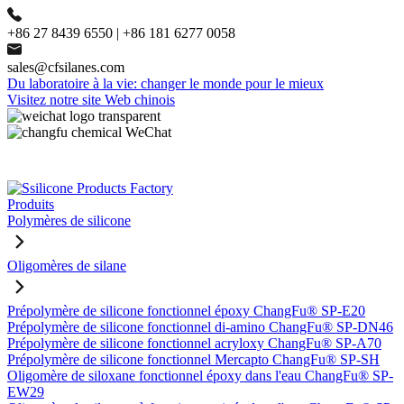
+86 27 8439 6550 | +86 181 6277 0058
sales@cfsilanes.com
Du laboratoire à la vie: changer le monde pour le mieux
Visitez notre site Web chinois
Produits
Polymères de silicone
Oligomères de silane
Prépolymère de silicone fonctionnel époxy ChangFu® SP-E20
Prépolymère de silicone fonctionnel di-amino ChangFu® SP-DN46
Prépolymère de silicone fonctionnel acryloxy ChangFu® SP-A70
Prépolymère de silicone fonctionnel Mercapto ChangFu® SP-SH
Oligomère de siloxane fonctionnel époxy dans l'eau ChangFu® SP-
EW29