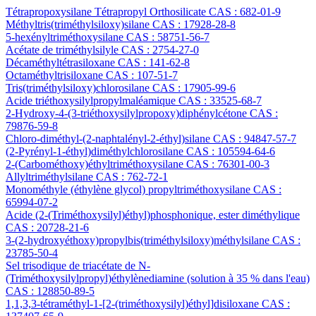
Tétrapropoxysilane Tétrapropyl Orthosilicate CAS : 682-01-9
Méthyltris(triméthylsiloxy)silane CAS : 17928-28-8
5-hexényltriméthoxysilane CAS : 58751-56-7
Acétate de triméthylsilyle CAS : 2754-27-0
Décaméthyltétrasiloxane CAS : 141-62-8
Octaméthyltrisiloxane CAS : 107-51-7
Tris(triméthylsiloxy)chlorosilane CAS : 17905-99-6
Acide triéthoxysilylpropylmaléamique CAS : 33525-68-7
2-Hydroxy-4-(3-triéthoxysilylpropoxy)diphénylcétone CAS :
79876-59-8
Chloro-diméthyl-(2-naphtalényl-2-éthyl)silane CAS : 94847-57-7
(2-Pyrényl-1-éthyl)diméthylchlorosilane CAS : 105594-64-6
2-(Carbométhoxy)éthyltriméthoxysilane CAS : 76301-00-3
Allyltriméthylsilane CAS : 762-72-1
Monométhyle (éthylène glycol) propyltriméthoxysilane CAS :
65994-07-2
Acide (2-(Triméthoxysilyl)éthyl)phosphonique, ester diméthylique
CAS : 20728-21-6
3-(2-hydroxyéthoxy)propylbis(triméthylsiloxy)méthylsilane CAS :
23785-50-4
Sel trisodique de triacétate de N-
(Triméthoxysilylpropyl)éthylènediamine (solution à 35 % dans l'eau)
CAS : 128850-89-5
1,1,3,3-tétraméthyl-1-[2-(triméthoxysilyl)éthyl]disiloxane CAS :