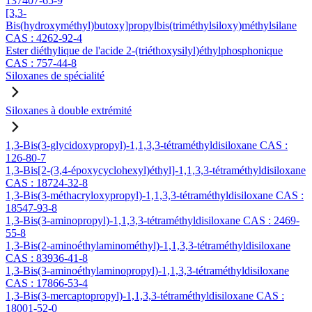
137407-65-9
[3,3-
Bis(hydroxyméthyl)butoxy]propylbis(triméthylsiloxy)méthylsilane
CAS : 4262-92-4
Ester diéthylique de l'acide 2-(triéthoxysilyl)éthylphosphonique
CAS : 757-44-8
Siloxanes de spécialité
Siloxanes à double extrémité
1,3-Bis(3-glycidoxypropyl)-1,1,3,3-tétraméthyldisiloxane CAS :
126-80-7
1,3-Bis[2-(3,4-époxycyclohexyl)éthyl]-1,1,3,3-tétraméthyldisiloxane
CAS : 18724-32-8
1,3-Bis(3-méthacryloxypropyl)-1,1,3,3-tétraméthyldisiloxane CAS :
18547-93-8
1,3-Bis(3-aminopropyl)-1,1,3,3-tétraméthyldisiloxane CAS : 2469-
55-8
1,3-Bis(2-aminoéthylaminométhyl)-1,1,3,3-tétraméthyldisiloxane
CAS : 83936-41-8
1,3-Bis(3-aminoéthylaminopropyl)-1,1,3,3-tétraméthyldisiloxane
CAS : 17866-53-4
1,3-Bis(3-mercaptopropyl)-1,1,3,3-tétraméthyldisiloxane CAS :
18001-52-0