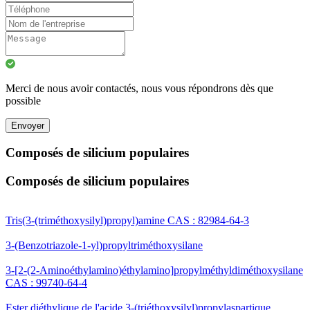
Merci de nous avoir contactés, nous vous répondrons dès que
possible
Envoyer
Composés de silicium populaires
Composés de silicium populaires
Tris(3-(triméthoxysilyl)propyl)amine CAS : 82984-64-3
3-(Benzotriazole-1-yl)propyltriméthoxysilane
3-[2-(2-Aminoéthylamino)éthylamino]propylméthyldiméthoxysilane
CAS : 99740-64-4
Ester diéthylique de l'acide 3-(triéthoxysilyl)propylaspartique