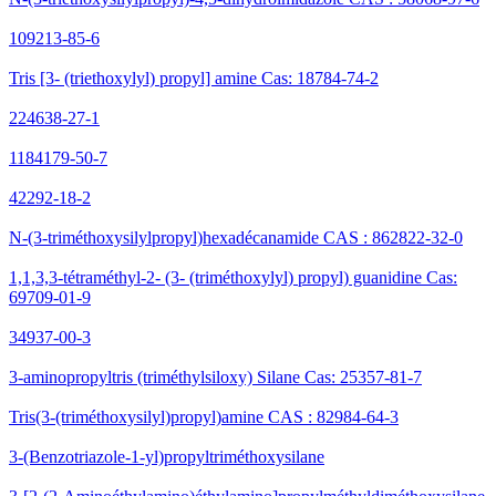
109213-85-6
Tris [3- (triethoxylyl) propyl] amine Cas: 18784-74-2
224638-27-1
1184179-50-7
42292-18-2
N-(3-triméthoxysilylpropyl)hexadécanamide CAS : 862822-32-0
1,1,3,3-tétraméthyl-2- (3- (triméthoxylyl) propyl) guanidine Cas:
69709-01-9
34937-00-3
3-aminopropyltris (triméthylsiloxy) Silane Cas: 25357-81-7
Tris(3-(triméthoxysilyl)propyl)amine CAS : 82984-64-3
3-(Benzotriazole-1-yl)propyltriméthoxysilane