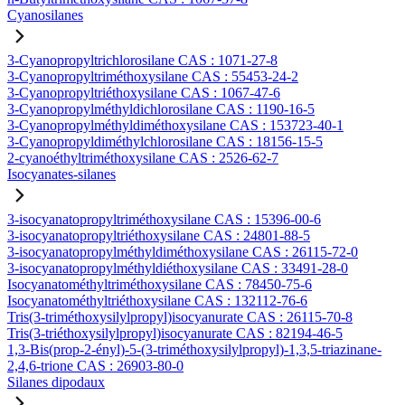
Cyanosilanes
3-Cyanopropyltrichlorosilane CAS : 1071-27-8
3-Cyanopropyltriméthoxysilane CAS : 55453-24-2
3-Cyanopropyltriéthoxysilane CAS : 1067-47-6
3-Cyanopropylméthyldichlorosilane CAS : 1190-16-5
3-Cyanopropylméthyldiméthoxysilane CAS : 153723-40-1
3-Cyanopropyldiméthylchlorosilane CAS : 18156-15-5
2-cyanoéthyltriméthoxysilane CAS : 2526-62-7
Isocyanates-silanes
3-isocyanatopropyltriméthoxysilane CAS : 15396-00-6
3-isocyanatopropyltriéthoxysilane CAS : 24801-88-5
3-isocyanatopropylméthyldiméthoxysilane CAS : 26115-72-0
3-isocyanatopropylméthyldiéthoxysilane CAS : 33491-28-0
Isocyanatométhyltriméthoxysilane CAS : 78450-75-6
Isocyanatométhyltriéthoxysilane CAS : 132112-76-6
Tris(3-triméthoxysilylpropyl)isocyanurate CAS : 26115-70-8
Tris(3-triéthoxysilylpropyl)isocyanurate CAS : 82194-46-5
1,3-Bis(prop-2-ényl)-5-(3-triméthoxysilylpropyl)-1,3,5-triazinane-
2,4,6-trione CAS : 26903-80-0
Silanes dipodaux