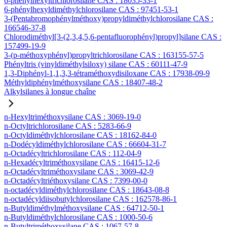
6-phénylhexyltrichlorosilane CAS : 18035-33-1
6-phénylhexyldiméthylchlorosilane CAS : 97451-53-1
3-(Pentabromophénylméthoxy)propyldiméthylchlorosilane CAS :
166546-37-8
Chlorodiméthyl[3-(2,3,4,5,6-pentafluorophényl)propyl]silane CAS :
157499-19-9
3-(p-méthoxyphényl)propyltrichlorosilane CAS : 163155-57-5
Phényltris (vinyldiméthylsiloxy) silane CAS : 60111-47-9
1,3-Diphényl-1,1,3,3-tétraméthoxydisiloxane CAS : 17938-09-9
Méthyldiphénylméthoxysilane CAS : 18407-48-2
Alkylsilanes à longue chaîne
n-Hexyltriméthoxysilane CAS : 3069-19-0
n-Octyltrichlorosilane CAS : 5283-66-9
n-Octyldiméthylchlorosilane CAS : 18162-84-0
n-Dodécyldiméthylchlorosilane CAS : 66604-31-7
n-Octadécyltrichlorosilane CAS : 112-04-9
n-Hexadécyltriméthoxysilane CAS : 16415-12-6
n-Octadécyltriméthoxysilane CAS : 3069-42-9
n-Octadécyltriéthoxysilane CAS : 7399-00-0
n-octadécyldiméthylchlorosilane CAS : 18643-08-8
n-octadécyldiisobutylchlorosilane CAS : 162578-86-1
n-Butyldiméthylméthoxysilane CAS : 64712-50-1
n-Butyldiméthylchlorosilane CAS : 1000-50-6
n-Butyltriméthoxysilane CAS : 1067-57-8