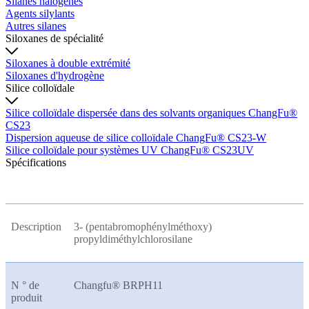
Silanes halogènes
Agents silylants
Autres silanes
Siloxanes de spécialité
Siloxanes à double extrémité
Siloxanes d'hydrogène
Silice colloïdale
Silice colloïdale dispersée dans des solvants organiques ChangFu®
CS23
Dispersion aqueuse de silice colloïdale ChangFu® CS23-W
Silice colloïdale pour systèmes UV ChangFu® CS23UV
Spécifications
Description
3- (pentabromophénylméthoxy)
propyldiméthylchlorosilane
N ° de
Changfu® BRPH11
produit