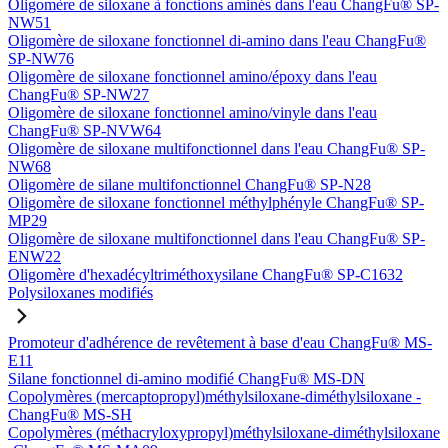
Oligomère de siloxane à fonctions aminés dans l'eau ChangFu® SP-
NW51
Oligomère de siloxane fonctionnel di-amino dans l'eau ChangFu®
SP-NW76
Oligomère de siloxane fonctionnel amino/époxy dans l'eau
ChangFu® SP-NW27
Oligomère de siloxane fonctionnel amino/vinyle dans l'eau
ChangFu® SP-NVW64
Oligomère de siloxane multifonctionnel dans l'eau ChangFu® SP-
NW68
Oligomère de silane multifonctionnel ChangFu® SP-N28
Oligomère de siloxane fonctionnel méthylphényle ChangFu® SP-
MP29
Oligomère de siloxane multifonctionnel dans l'eau ChangFu® SP-
ENW22
Oligomère d'hexadécyltriméthoxysilane ChangFu® SP-C1632
Polysiloxanes modifiés
Promoteur d'adhérence de revêtement à base d'eau ChangFu® MS-
E11
Silane fonctionnel di-amino modifié ChangFu® MS-DN
Copolymères (mercaptopropyl)méthylsiloxane-diméthylsiloxane -
ChangFu® MS-SH
Copolymères (méthacryloxypropyl)méthylsiloxane-diméthylsiloxane