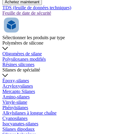
Achetez maintenant
TDS (feuille de données techniques)
Feuille de date de sécurité
Sélectionner les produits par type
Polymères de silicone
Oligomères de silane
Polysiloxanes modifiés
Résines silicones
Silanes de spécialité
Époxy-silanes
Acryloxysilanes
Mercapto Silanes
Amino-silanes
Vinyle-silane
Phénylsilanes
Alkylsilanes à longue chaîne
Cyanosilanes
Isocyanates-silanes
Silanes dipodaux