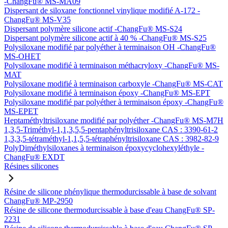
-ChangFu® MS-MA09
Dispersant de siloxane fonctionnel vinylique modifié A-172 -
ChangFu® MS-V35
Dispersant polymère silicone actif -ChangFu® MS-S24
Dispersant polymère silicone actif à 40 % -ChangFu® MS-S25
Polysiloxane modifié par polyéther à terminaison OH -ChangFu®
MS-OHET
Polysiloxane modifié à terminaison méthacryloxy -ChangFu® MS-
MAT
Polysiloxane modifié à terminaison carboxyle -ChangFu® MS-CAT
Polysiloxane modifié à terminaison époxy -ChangFu® MS-EPT
Polysiloxane modifié par polyéther à terminaison époxy -ChangFu®
MS-EPET
Heptaméthyltrisiloxane modifié par polyéther -ChangFu® MS-M7H
1,3,5-Triméthyl-1,1,3,5,5-pentaphényltrisiloxane CAS : 3390-61-2
1,3,3,5-tétraméthyl-1,1,5,5-tétraphényltrisiloxane CAS : 3982-82-9
PolyDiméthylsiloxanes à terminaison époxycyclohexyléthyle -
ChangFu® EXDT
Résines silicones
Résine de silicone phénylique thermodurcissable à base de solvant
ChangFu® MP-2950
Résine de silicone thermodurcissable à base d'eau ChangFu® SP-
2231