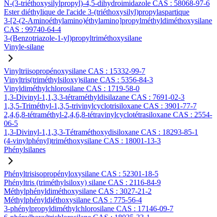
N-(3-triéthoxysilylpropyl)-4,5-dihydroimidazole CAS : 58068-97-6
Ester diéthylique de l'acide 3-(triéthoxysilyl)propylaspartique
3-[2-(2-Aminoéthylamino)éthylamino]propylméthyldiméthoxysilane
CAS : 99740-64-4
3-(Benzotriazole-1-yl)propyltriméthoxysilane
Vinyle-silane
Vinyltriisopropénoxysilane CAS : 15332-99-7
Vinyltris(triméthylsiloxy)silane CAS : 5356-84-3
Vinyldiméthylchlorosilane CAS : 1719-58-0
1,3-Divinyl-1,1,3,3-tétraméthyldisilazane CAS : 7691-02-3
1,3,5-Triméthyl-1,3,5-trivinylcyclotrisiloxane CAS : 3901-77-7
2,4,6,8-tétraméthyl-2,4,6,8-tétravinylcyclotétrasiloxane CAS : 2554-
06-5
1,3-Divinyl-1,1,3,3-Tétraméthoxydisiloxane CAS : 18293-85-1
(4-vinylphényl)triméthoxysilane CAS : 18001-13-3
Phénylsilanes
Phényltrisisopropényloxysilane CAS : 52301-18-5
Phényltris (triméthylsiloxy) silane CAS : 2116-84-9
Méthylphényldiméthoxysilane CAS : 3027-21-2
Méthylphényldiéthoxysilane CAS : 775-56-4
3-phénylpropyldiméthylchlorosilane CAS : 17146-09-7