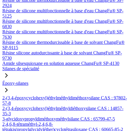
Résine de silicone thermodurcissable à base d'eau ChangFu® SP-
2924
Résine de silicone multifonctionnelle à base d'eau ChangFu® SP-
5125
Résine de silicone multifonctionnelle à base d'eau ChangFu® SP-
6830
Résine de silicone multifonctionnelle à base d'eau ChangFu® SP-
7630
Résine de silicone thermodurcissable à base de solvant ChangFu®
SP-9115
Résine silicone autodurcissante à base de solvant ChangFu® SP-
9730
Amide silsesquioxane en solution aqueuse ChangFu® SP-4130
Silanes de spécialité
Époxy-silanes
2-(3,4-époxycyclohexyl)éthylméthyldiméthoxysilane CAS : 97802-
57-8
2-(3,4-époxycyclohexyl)éthylméthyldiéthoxysilane CAS : 14857-
35-3
3-glycidoxypropyldiméthoxyméthylsilane CAS : 65799-47-5
2,4,6,8-tétraméthyl-2,4,6,8-
tétrakis(propylglycidyléther)cyclotétrasiloxane CAS : 60665-85-2