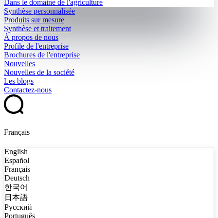
Dans le domaine de l'agriculture
Synthèse personnalisée
Produits sur mesure
Synthèse et traitement
À propos de nous
Profile de l'entreprise
Brochures de l'entreprise
Nouvelles
Nouvelles de la société
Les blogs
Contactez-nous
Français
English
Español
Français
Deutsch
한국어
日本語
Русский
Português