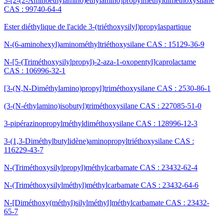
3-[2-(2-Aminoéthylamino)éthylamino]propylméthyldiméthoxysilane
CAS : 99740-64-4
Ester diéthylique de l'acide 3-(triéthoxysilyl)propylaspartique
N-(6-aminohexyl)aminométhyltriéthoxysilane CAS : 15129-36-9
N-[5-(Triméthoxysilylpropyl)-2-aza-1-oxopentyl]caprolactame
CAS : 106996-32-1
[3-(N,N-Diméthylamino)propyl]triméthoxysilane CAS : 2530-86-1
(3-(N-éthylamino)isobutyl)triméthoxysilane CAS : 227085-51-0
3-pipérazinopropylméthyldiméthoxysilane CAS : 128996-12-3
3-(1,3-Diméthylbutylidène)aminopropyltriéthoxysilane CAS :
116229-43-7
N-(Triméthoxysilylpropyl)méthylcarbamate CAS : 23432-62-4
N-(Triméthoxysilylméthyl)méthylcarbamate CAS : 23432-64-6
N-[Diméthoxy(méthyl)silylméthyl]méthylcarbamate CAS : 23432-
65-7