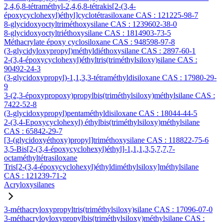
2,4,6,8-tétraméthyl-2,4,6,8-tétrakis[2-(3,4-
époxycyclohexyl)éthyl]cyclotétrasiloxane CAS : 121225-98-7
8-glycidoxyoctyltriméthoxysilane CAS : 1239602-38-0
8-glycidoxyoctyltriéthoxysilane CAS : 1814903-73-5
Méthacrylate époxy cyclosiloxane CAS : 948598-97-8
(3-glycidyloxypropyl)méthyldiéthoxysilane CAS : 2897-60-1
2-(3,4-époxycyclohexyl)éthyltris(triméthylsiloxy)silane CAS :
90492-24-3
(3-glycidoxypropyl)-1,1,3,3-tétraméthyldisiloxane CAS : 17980-29-
9
3-(2,3-époxypropoxy)propylbis(triméthylsiloxy)méthylsilane CAS :
7422-52-8
(3-glycidoxypropyl)pentaméthyldisiloxane CAS : 18044-44-5
2-(3,4-Epoxycyclohexyl) éthylbis(triméthylsiloxy)méthylsilane
CAS : 65842-29-7
[3-(glycidoxyéthoxy)propyl]triméthoxysilane CAS : 118822-75-6
3,5-Bis[2-(3,4-époxycyclohexyl)éthyl]-1,1,1,3,5,7,7,7-
octaméthyltétrasiloxane
Tris[2-(3,4-époxycyclohexyl)éthyldiméthylsiloxy]méthylsilane
CAS : 121239-71-2
Acryloxysilanes
3-méthacryloxypropyltris(triméthylsiloxy)silane CAS : 17096-07-0
3-méthacryloyloxypropylbis(triméthylsiloxy)méthylsilane CAS :