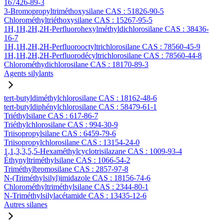
167426-89-3
3-Bromopropyltriméthoxysilane CAS : 51826-90-5
Chlorométhyltriéthoxysilane CAS : 15267-95-5
1H,1H,2H,2H-Perfluorohexylméthyldichlorosilane CAS : 38436-
16-7
1H,1H,2H,2H-Perfluorooctyltrichlorosilane CAS : 78560-45-9
1H,1H,2H,2H-Perfluorodécyltrichlorosilane CAS : 78560-44-8
Chlorométhydichlorosilane CAS : 18170-89-3
Agents silylants
tert-butyldiméthylchlorosilane CAS : 18162-48-6
tert-butyldiphénylchlorosilane CAS : 58479-61-1
Triéthylsilane CAS : 617-86-7
Triéthylchlorosilane CAS : 994-30-9
Triisopropylsilane CAS : 6459-79-6
Triisopropylchlorosilane CAS : 13154-24-0
1,1,3,3,5,5-Hexaméthylcyclotrisilazane CAS : 1009-93-4
Éthynyltriméthylsilane CAS : 1066-54-2
Triméthylbromosilane CAS : 2857-97-8
N-(Triméthylsilyl)imidazole CAS : 18156-74-6
Chlorométhyltriméthylsilane CAS : 2344-80-1
N-Triméthylsilylacétamide CAS : 13435-12-6
Autres silanes