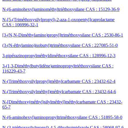
N-(6-aminohexyl)aminométhyltriéthoxysilane CAS : 15129-36-9
N-[5-(Triméthoxysilylpropyl)-2-aza-1-oxopentyl]caprolactame
CAS : 106996-32-1
[3-(N,N-Diméthylamino)propyl]triméthoxysilane CAS : 2530-86-1
(3-(N-éthylamino)isobutyl)triméthoxysilane CAS : 227085-51-0
3-pipérazinopropylméthyldiméthoxysilane CAS : 128996-12-3
3-(1,3-Diméthylbutylidène)aminopropyltriéthoxysilane CAS :
116229-43-7
N-(Triméthoxysilylpropyl)méthylcarbamate CAS : 23432-62-4
N-(Triméthoxysilylméthyl)méthylcarbamate CAS : 23432-64-6
N-[Diméthoxy(méthyl)silylméthyl]méthylcarbamate CAS : 23432-
65-7
N-(6-aminohexyl)aminopropyltriméthoxysilane CAS : 51895-58-0
N-(3-triéthoxysilylpropyl)-4,5-dihydroimidazole CAS : 58068-97-6