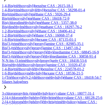
1,4-Bis(triéthoxysilyl)benzène CAS : 2615-18-1
1,4-Bis(triméthoxysilyléthyl)benzène CAS : 58298-01-4
Bis(triméthoxysilyl)méthane CAS : 5926-29-4
Bis(triéthoxysilyl)méthane CAS : 18418-72-9
Bis(chlorodiméthylsilyl)méthane CAS : 5357-38-0
Bis(diméthylméthoxysilyl)mathane CAS : 18297-76-2
1,2-Bis(triméthoxysilyl)éthane CAS : 18406-41-2
1,2-Bis(triéthoxysilyl)éthane CAS : 16068-37-4
1,6-Bis(triméthoxysilyl)hexane CAS : 87135-01-1
Bis[3-(triméthoxysilyl)propyl]amine CAS : 82985-35-1
Bis[3-(triéthoxysilyl)propyl]amine CAS : 13497-18-2
Bis[3-(triméthoxysilyl)propyl]éthylènediamine CAS : 68845-16-9
Bis[3-(triéthoxysilyl)propyl]éthylènediamine CAS : 30858-91-4
N,N-bis (3-triméthoxysilylpropyl)urée CAS : 18418-53-6
Bis(méthyldiéthoxysilylpropyl)amine CAS : 31020-47-0
1,4-Bis(triéthoxysilyléthyl)benzène CAS : 224578-01-2
1,6-Bis(diéthoxyméthylsilyl)hexane CAS : 18536-21-5
1-(Triéthoxysilyl)-2-(diéthoxyméthylsilyl)éthane CAS : 18418-54-7
Silanes halogènes
3-chloropropyltris (triméthylsilyloxy) silane CAS : 18077-31-1
2-[4-(chlorométhyl)phényl]éthyltriméthoxysilane CAS : 68128-25-6
2-[4-(chlorométhyl)phényl]éthyltris(triméthylsiloxy)silane CAS :