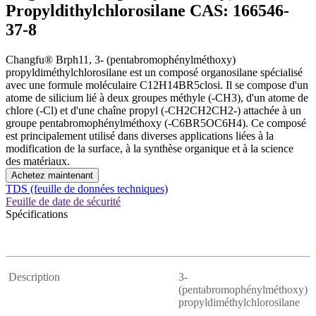
Propyldithylchlorosilane CAS: 166546-
37-8
Changfu® Brph11, 3- (pentabromophénylméthoxy)
propyldiméthylchlorosilane est un composé organosilane spécialisé
avec une formule moléculaire C12H14BR5closi. Il se compose d'un
atome de silicium lié à deux groupes méthyle (-CH3), d'un atome de
chlore (-Cl) et d'une chaîne propyl (-CH2CH2CH2-) attachée à un
groupe pentabromophénylméthoxy (-C6BR5OC6H4). Ce composé
est principalement utilisé dans diverses applications liées à la
modification de la surface, à la synthèse organique et à la science
des matériaux.
Achetez maintenant
TDS (feuille de données techniques)
Feuille de date de sécurité
Spécifications
Description
3-
(pentabromophénylméthoxy)
propyldiméthylchlorosilane