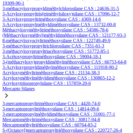
19309-90-1
3-méthacryloxypropyldiméthylchlorosilane CAS : 24636-31-5
3-Acryloxypropyltris(triméthylsiloxy)silane CAS : 17096-12-7
3-Acryloxypropyltriméthoxysilane CAS : 4369-14-6
3-Acryloxypropylméthyldiméthoxysilane CAS : 13732-00-8
Méthacryloxyméthyltriméthoxysilane CAS : 54586-78-6
(Méthacryloxyméthyl)méthyldiméthoxysilane CAS : 121177-93-3
8-méthacryloxyoctyltriméthoxysilane CAS : 122749-49-9
3-méthacryloxypropyltrichlorosilane CAS : 7351-61-3
3-méthacryloxypropyltriacétoxysilane CAS : 51772-85-1
3-Acétoxypropyltriméthoxysilane CAS : 59004-18-1
3-(méthacryloxy)propyldiméthylméthoxysilane CAS : 66753-64-8
3-Acryloxypropyldiméthylméthoxysilane CAS : 111918-90-2
Acryloxyméthyltriméthoxysilane CAS : 21134-38-3
Acryloxyméthylméthyldiméthoxysilane CAS : 130865-12-2
Acryloxytriisopropylsilane CAS : 157859-20-6
Mercapto Silanes
3-mercaptopropyltriméthoxysilane CAS : 4420-74-0
3-mercaptopropyltriéthoxysilane CAS : 14814-09-6
3-mercaptopropylméthyldiméthoxysilane CAS : 31001-77-1
Mercaptométhyltriméthoxysilane CAS : 30817-94-8
Mercaptométhyltriéthoxysilane CAS : 60764-83-2
S-(Octanoyl)mercaptopropyltriéthoxysilane CAS : 220727-26-4