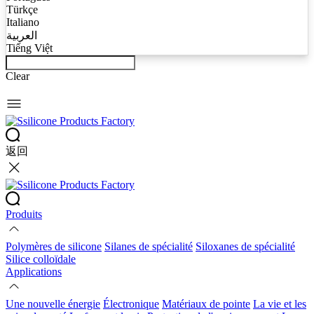
Türkçe
Italiano
العربية
Tiếng Việt
Clear
返回
Produits
Polymères de silicone
Silanes de spécialité
Siloxanes de spécialité
Silice colloïdale
Applications
Une nouvelle énergie
Électronique
Matériaux de pointe
La vie et les