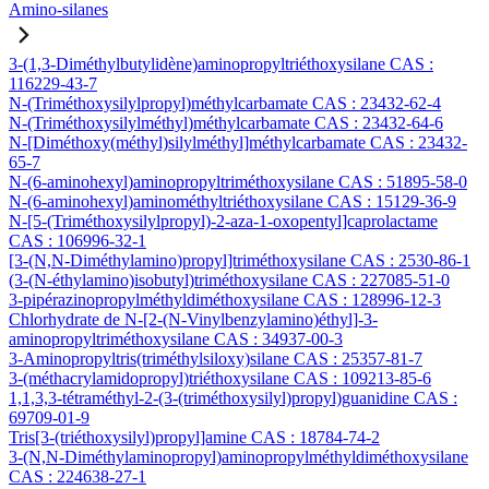
Amino-silanes
3-(1,3-Diméthylbutylidène)aminopropyltriéthoxysilane CAS :
116229-43-7
N-(Triméthoxysilylpropyl)méthylcarbamate CAS : 23432-62-4
N-(Triméthoxysilylméthyl)méthylcarbamate CAS : 23432-64-6
N-[Diméthoxy(méthyl)silylméthyl]méthylcarbamate CAS : 23432-
65-7
N-(6-aminohexyl)aminopropyltriméthoxysilane CAS : 51895-58-0
N-(6-aminohexyl)aminométhyltriéthoxysilane CAS : 15129-36-9
N-[5-(Triméthoxysilylpropyl)-2-aza-1-oxopentyl]caprolactame
CAS : 106996-32-1
[3-(N,N-Diméthylamino)propyl]triméthoxysilane CAS : 2530-86-1
(3-(N-éthylamino)isobutyl)triméthoxysilane CAS : 227085-51-0
3-pipérazinopropylméthyldiméthoxysilane CAS : 128996-12-3
Chlorhydrate de N-[2-(N-Vinylbenzylamino)éthyl]-3-
aminopropyltriméthoxysilane CAS : 34937-00-3
3-Aminopropyltris(triméthylsiloxy)silane CAS : 25357-81-7
3-(méthacrylamidopropyl)triéthoxysilane CAS : 109213-85-6
1,1,3,3-tétraméthyl-2-(3-(triméthoxysilyl)propyl)guanidine CAS :
69709-01-9
Tris[3-(triéthoxysilyl)propyl]amine CAS : 18784-74-2
3-(N,N-Diméthylaminopropyl)aminopropylméthyldiméthoxysilane
CAS : 224638-27-1