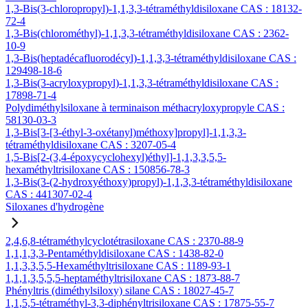
1,3-Bis(3-chloropropyl)-1,1,3,3-tétraméthyldisiloxane CAS : 18132-
72-4
1,3-Bis(chlorométhyl)-1,1,3,3-tétraméthyldisiloxane CAS : 2362-
10-9
1,3-Bis(heptadécafluorodécyl)-1,1,3,3-tétraméthyldisiloxane CAS :
129498-18-6
1,3-Bis(3-acryloxypropyl)-1,1,3,3-tétraméthyldisiloxane CAS :
17898-71-4
Polydiméthylsiloxane à terminaison méthacryloxypropyle CAS :
58130-03-3
1,3-Bis[3-[3-éthyl-3-oxétanyl)méthoxy]propyl]-1,1,3,3-
tétraméthyldisiloxane CAS : 3207-05-4
1,5-Bis[2-(3,4-époxycyclohexyl)éthyl]-1,1,3,3,5,5-
hexaméthyltrisiloxane CAS : 150856-78-3
1,3-Bis(3-(2-hydroxyéthoxy)propyl)-1,1,3,3-tétraméthyldisiloxane
CAS : 441307-02-4
Siloxanes d'hydrogène
2,4,6,8-tétraméthylcyclotétrasiloxane CAS : 2370-88-9
1,1,1,3,3-Pentaméthyldisiloxane CAS : 1438-82-0
1,1,3,3,5,5-Hexaméthyltrisiloxane CAS : 1189-93-1
1,1,1,3,5,5,5-heptaméthyltrisiloxane CAS : 1873-88-7
Phényltris (diméthylsiloxy) silane CAS : 18027-45-7
1,1,5,5-tétraméthyl-3,3-diphényltrisiloxane CAS : 17875-55-7