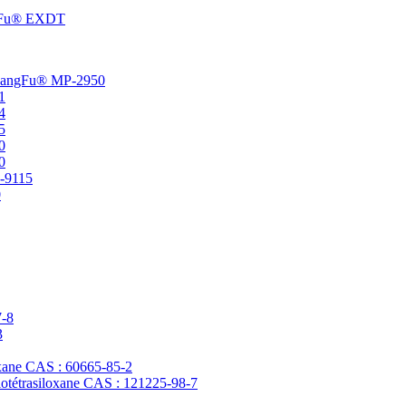
angFu® EXDT
t ChangFu® MP-2950
1
4
5
0
0
P-9115
0
7-8
3
loxane CAS : 60665-85-2
clotétrasiloxane CAS : 121225-98-7