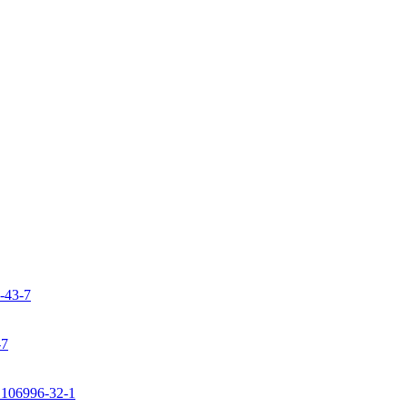
9-43-7
-7
: 106996-32-1