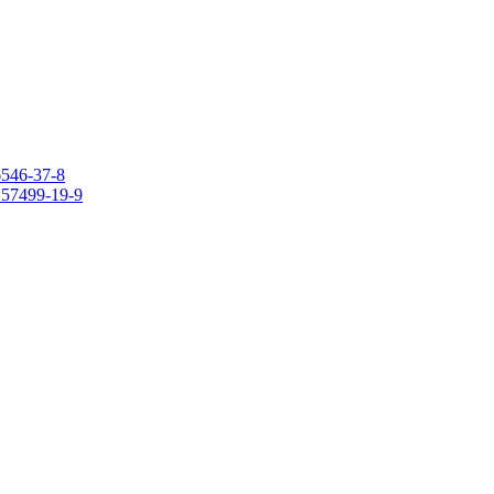
6546-37-8
 157499-19-9