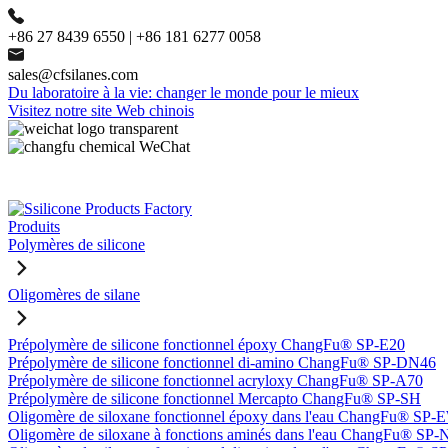
+86 27 8439 6550 | +86 181 6277 0058
sales@cfsilanes.com
Du laboratoire à la vie: changer le monde pour le mieux
Visitez notre site Web chinois
Produits
Polymères de silicone
Oligomères de silane
Prépolymère de silicone fonctionnel époxy ChangFu® SP-E20
Prépolymère de silicone fonctionnel di-amino ChangFu® SP-DN46
Prépolymère de silicone fonctionnel acryloxy ChangFu® SP-A70
Prépolymère de silicone fonctionnel Mercapto ChangFu® SP-SH
Oligomère de siloxane fonctionnel époxy dans l'eau ChangFu® SP
Oligomère de siloxane à fonctions aminés dans l'eau ChangFu® SP