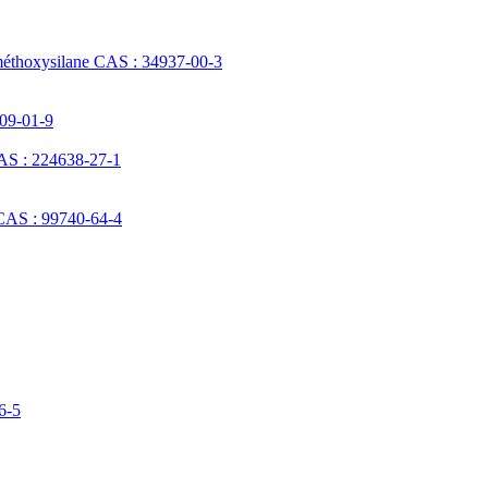
méthoxysilane CAS : 34937-00-3
709-01-9
AS : 224638-27-1
 CAS : 99740-64-4
6-5