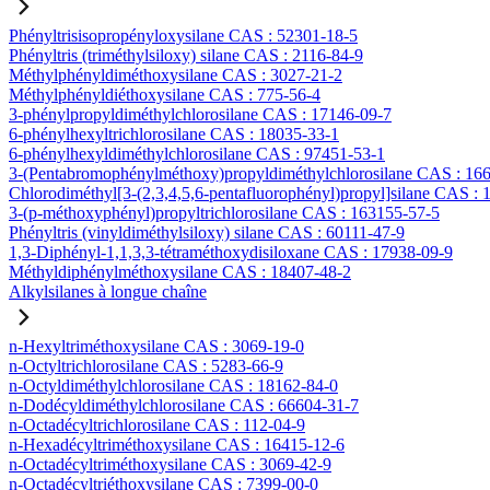
Phényltrisisopropényloxysilane CAS : 52301-18-5
Phényltris (triméthylsiloxy) silane CAS : 2116-84-9
Méthylphényldiméthoxysilane CAS : 3027-21-2
Méthylphényldiéthoxysilane CAS : 775-56-4
3-phénylpropyldiméthylchlorosilane CAS : 17146-09-7
6-phénylhexyltrichlorosilane CAS : 18035-33-1
6-phénylhexyldiméthylchlorosilane CAS : 97451-53-1
3-(Pentabromophénylméthoxy)propyldiméthylchlorosilane CAS : 16
Chlorodiméthyl[3-(2,3,4,5,6-pentafluorophényl)propyl]silane CAS :
3-(p-méthoxyphényl)propyltrichlorosilane CAS : 163155-57-5
Phényltris (vinyldiméthylsiloxy) silane CAS : 60111-47-9
1,3-Diphényl-1,1,3,3-tétraméthoxydisiloxane CAS : 17938-09-9
Méthyldiphénylméthoxysilane CAS : 18407-48-2
Alkylsilanes à longue chaîne
n-Hexyltriméthoxysilane CAS : 3069-19-0
n-Octyltrichlorosilane CAS : 5283-66-9
n-Octyldiméthylchlorosilane CAS : 18162-84-0
n-Dodécyldiméthylchlorosilane CAS : 66604-31-7
n-Octadécyltrichlorosilane CAS : 112-04-9
n-Hexadécyltriméthoxysilane CAS : 16415-12-6
n-Octadécyltriméthoxysilane CAS : 3069-42-9
n-Octadécyltriéthoxysilane CAS : 7399-00-0