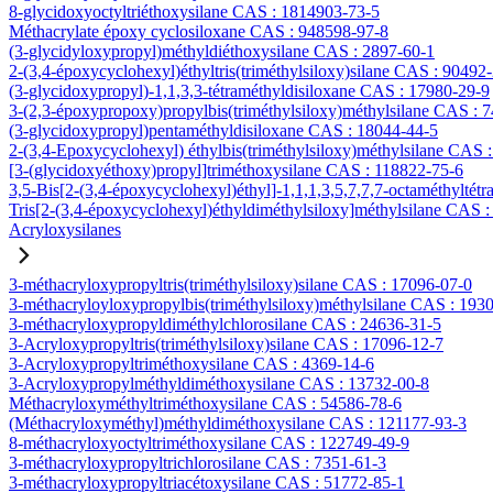
8-glycidoxyoctyltriéthoxysilane CAS : 1814903-73-5
Méthacrylate époxy cyclosiloxane CAS : 948598-97-8
(3-glycidyloxypropyl)méthyldiéthoxysilane CAS : 2897-60-1
2-(3,4-époxycyclohexyl)éthyltris(triméthylsiloxy)silane CAS : 90492
(3-glycidoxypropyl)-1,1,3,3-tétraméthyldisiloxane CAS : 17980-29-9
3-(2,3-époxypropoxy)propylbis(triméthylsiloxy)méthylsilane CAS : 
(3-glycidoxypropyl)pentaméthyldisiloxane CAS : 18044-44-5
2-(3,4-Epoxycyclohexyl) éthylbis(triméthylsiloxy)méthylsilane CAS 
[3-(glycidoxyéthoxy)propyl]triméthoxysilane CAS : 118822-75-6
3,5-Bis[2-(3,4-époxycyclohexyl)éthyl]-1,1,1,3,5,7,7,7-octaméthyltétr
Tris[2-(3,4-époxycyclohexyl)éthyldiméthylsiloxy]méthylsilane CAS 
Acryloxysilanes
3-méthacryloxypropyltris(triméthylsiloxy)silane CAS : 17096-07-0
3-méthacryloyloxypropylbis(triméthylsiloxy)méthylsilane CAS : 193
3-méthacryloxypropyldiméthylchlorosilane CAS : 24636-31-5
3-Acryloxypropyltris(triméthylsiloxy)silane CAS : 17096-12-7
3-Acryloxypropyltriméthoxysilane CAS : 4369-14-6
3-Acryloxypropylméthyldiméthoxysilane CAS : 13732-00-8
Méthacryloxyméthyltriméthoxysilane CAS : 54586-78-6
(Méthacryloxyméthyl)méthyldiméthoxysilane CAS : 121177-93-3
8-méthacryloxyoctyltriméthoxysilane CAS : 122749-49-9
3-méthacryloxypropyltrichlorosilane CAS : 7351-61-3
3-méthacryloxypropyltriacétoxysilane CAS : 51772-85-1