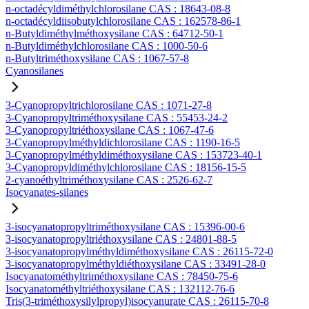
n-octadécyldiméthylchlorosilane CAS : 18643-08-8
n-octadécyldiisobutylchlorosilane CAS : 162578-86-1
n-Butyldiméthylméthoxysilane CAS : 64712-50-1
n-Butyldiméthylchlorosilane CAS : 1000-50-6
n-Butyltriméthoxysilane CAS : 1067-57-8
Cyanosilanes
3-Cyanopropyltrichlorosilane CAS : 1071-27-8
3-Cyanopropyltriméthoxysilane CAS : 55453-24-2
3-Cyanopropyltriéthoxysilane CAS : 1067-47-6
3-Cyanopropylméthyldichlorosilane CAS : 1190-16-5
3-Cyanopropylméthyldiméthoxysilane CAS : 153723-40-1
3-Cyanopropyldiméthylchlorosilane CAS : 18156-15-5
2-cyanoéthyltriméthoxysilane CAS : 2526-62-7
Isocyanates-silanes
3-isocyanatopropyltriméthoxysilane CAS : 15396-00-6
3-isocyanatopropyltriéthoxysilane CAS : 24801-88-5
3-isocyanatopropylméthyldiméthoxysilane CAS : 26115-72-0
3-isocyanatopropylméthyldiéthoxysilane CAS : 33491-28-0
Isocyanatométhyltriméthoxysilane CAS : 78450-75-6
Isocyanatométhyltriéthoxysilane CAS : 132112-76-6
Tris(3-triméthoxysilylpropyl)isocyanurate CAS : 26115-70-8