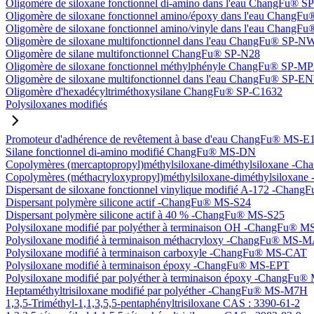
Oligomère de siloxane fonctionnel di-amino dans l'eau ChangFu® 
Oligomère de siloxane fonctionnel amino/époxy dans l'eau Chang
Oligomère de siloxane fonctionnel amino/vinyle dans l'eau Chan
Oligomère de siloxane multifonctionnel dans l'eau ChangFu® SP-N
Oligomère de silane multifonctionnel ChangFu® SP-N28
Oligomère de siloxane fonctionnel méthylphényle ChangFu® SP-M
Oligomère de siloxane multifonctionnel dans l'eau ChangFu® SP-
Oligomère d'hexadécyltriméthoxysilane ChangFu® SP-C1632
Polysiloxanes modifiés
Promoteur d'adhérence de revêtement à base d'eau ChangFu® MS-E
Silane fonctionnel di-amino modifié ChangFu® MS-DN
Copolymères (mercaptopropyl)méthylsiloxane-diméthylsiloxane -
Copolymères (méthacryloxypropyl)méthylsiloxane-diméthylsilox
Dispersant de siloxane fonctionnel vinylique modifié A-172 -Cha
Dispersant polymère silicone actif -ChangFu® MS-S24
Dispersant polymère silicone actif à 40 % -ChangFu® MS-S25
Polysiloxane modifié par polyéther à terminaison OH -ChangFu®
Polysiloxane modifié à terminaison méthacryloxy -ChangFu® MS-
Polysiloxane modifié à terminaison carboxyle -ChangFu® MS-CAT
Polysiloxane modifié à terminaison époxy -ChangFu® MS-EPT
Polysiloxane modifié par polyéther à terminaison époxy -ChangFu
Heptaméthyltrisiloxane modifié par polyéther -ChangFu® MS-M7H
1,3,5-Triméthyl-1,1,3,5,5-pentaphényltrisiloxane CAS : 3390-61-2