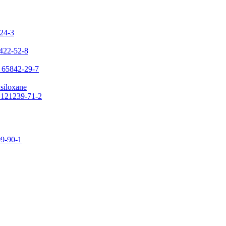
-24-3
7422-52-8
: 65842-29-7
asiloxane
: 121239-71-2
09-90-1