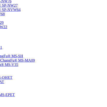
SP-NW76
Fu® SP-NW27
gFu® SP-NVW64
W68
P29
ENW22
11
ChangFu® MS-SH
ane -ChangFu® MS-MA09
ngFu® MS-V35
 MS-OHET
MAT
® MS-EPET