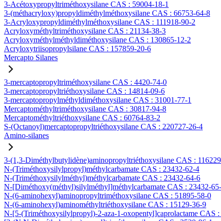
3-Acétoxypropyltriméthoxysilane CAS : 59004-18-1
3-(méthacryloxy)propyldiméthylméthoxysilane CAS : 66753-64-8
3-Acryloxypropyldiméthylméthoxysilane CAS : 111918-90-2
Acryloxyméthyltriméthoxysilane CAS : 21134-38-3
Acryloxyméthylméthyldiméthoxysilane CAS : 130865-12-2
Acryloxytriisopropylsilane CAS : 157859-20-6
Mercapto Silanes
3-mercaptopropyltriméthoxysilane CAS : 4420-74-0
3-mercaptopropyltriéthoxysilane CAS : 14814-09-6
3-mercaptopropylméthyldiméthoxysilane CAS : 31001-77-1
Mercaptométhyltriméthoxysilane CAS : 30817-94-8
Mercaptométhyltriéthoxysilane CAS : 60764-83-2
S-(Octanoyl)mercaptopropyltriéthoxysilane CAS : 220727-26-4
Amino-silanes
3-(1,3-Diméthylbutylidène)aminopropyltriéthoxysilane CAS : 11622
N-(Triméthoxysilylpropyl)méthylcarbamate CAS : 23432-62-4
N-(Triméthoxysilylméthyl)méthylcarbamate CAS : 23432-64-6
N-[Diméthoxy(méthyl)silylméthyl]méthylcarbamate CAS : 23432-65
N-(6-aminohexyl)aminopropyltriméthoxysilane CAS : 51895-58-0
N-(6-aminohexyl)aminométhyltriéthoxysilane CAS : 15129-36-9
N-[5-(Triméthoxysilylpropyl)-2-aza-1-oxopentyl]caprolactame CAS 