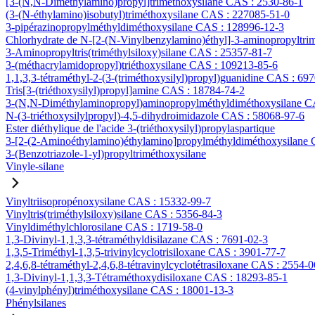
[3-(N,N-Diméthylamino)propyl]triméthoxysilane CAS : 2530-86-1
(3-(N-éthylamino)isobutyl)triméthoxysilane CAS : 227085-51-0
3-pipérazinopropylméthyldiméthoxysilane CAS : 128996-12-3
Chlorhydrate de N-[2-(N-Vinylbenzylamino)éthyl]-3-aminopropyltri
3-Aminopropyltris(triméthylsiloxy)silane CAS : 25357-81-7
3-(méthacrylamidopropyl)triéthoxysilane CAS : 109213-85-6
1,1,3,3-tétraméthyl-2-(3-(triméthoxysilyl)propyl)guanidine CAS : 69
Tris[3-(triéthoxysilyl)propyl]amine CAS : 18784-74-2
3-(N,N-Diméthylaminopropyl)aminopropylméthyldiméthoxysilane C
N-(3-triéthoxysilylpropyl)-4,5-dihydroimidazole CAS : 58068-97-6
Ester diéthylique de l'acide 3-(triéthoxysilyl)propylaspartique
3-[2-(2-Aminoéthylamino)éthylamino]propylméthyldiméthoxysilane
3-(Benzotriazole-1-yl)propyltriméthoxysilane
Vinyle-silane
Vinyltriisopropénoxysilane CAS : 15332-99-7
Vinyltris(triméthylsiloxy)silane CAS : 5356-84-3
Vinyldiméthylchlorosilane CAS : 1719-58-0
1,3-Divinyl-1,1,3,3-tétraméthyldisilazane CAS : 7691-02-3
1,3,5-Triméthyl-1,3,5-trivinylcyclotrisiloxane CAS : 3901-77-7
2,4,6,8-tétraméthyl-2,4,6,8-tétravinylcyclotétrasiloxane CAS : 2554-0
1,3-Divinyl-1,1,3,3-Tétraméthoxydisiloxane CAS : 18293-85-1
(4-vinylphényl)triméthoxysilane CAS : 18001-13-3
Phénylsilanes