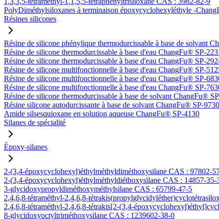
1,3,3,5-tétraméthyl-1,1,5,5-tétraphényltrisiloxane CAS : 3982-82-9
PolyDiméthylsiloxanes à terminaison époxycyclohexyléthyle -Ch
Résines silicones
Résine de silicone phénylique thermodurcissable à base de solvan
Résine de silicone thermodurcissable à base d'eau ChangFu® SP-223
Résine de silicone thermodurcissable à base d'eau ChangFu® SP-292
Résine de silicone multifonctionnelle à base d'eau ChangFu® SP-512
Résine de silicone multifonctionnelle à base d'eau ChangFu® SP-683
Résine de silicone multifonctionnelle à base d'eau ChangFu® SP-763
Résine de silicone thermodurcissable à base de solvant ChangFu® S
Résine silicone autodurcissante à base de solvant ChangFu® SP-973
Amide silsesquioxane en solution aqueuse ChangFu® SP-4130
Silanes de spécialité
Époxy-silanes
2-(3,4-époxycyclohexyl)éthylméthyldiméthoxysilane CAS : 97802-5
2-(3,4-époxycyclohexyl)éthylméthyldiéthoxysilane CAS : 14857-35-
3-glycidoxypropyldiméthoxyméthylsilane CAS : 65799-47-5
2,4,6,8-tétraméthyl-2,4,6,8-tétrakis(propylglycidyléther)cyclotétrasi
2,4,6,8-tétraméthyl-2,4,6,8-tétrakis[2-(3,4-époxycyclohexyl)éthyl]cy
8-glycidoxyoctyltriméthoxysilane CAS : 1239602-38-0