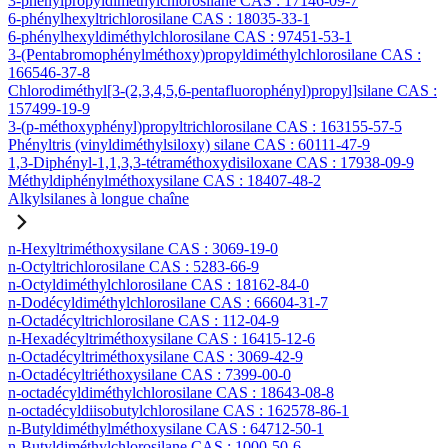
3-phénylpropyldiméthylchlorosilane CAS : 17146-09-7
6-phénylhexyltrichlorosilane CAS : 18035-33-1
6-phénylhexyldiméthylchlorosilane CAS : 97451-53-1
3-(Pentabromophénylméthoxy)propyldiméthylchlorosilane CAS :
166546-37-8
Chlorodiméthyl[3-(2,3,4,5,6-pentafluorophényl)propyl]silane CAS :
157499-19-9
3-(p-méthoxyphényl)propyltrichlorosilane CAS : 163155-57-5
Phényltris (vinyldiméthylsiloxy) silane CAS : 60111-47-9
1,3-Diphényl-1,1,3,3-tétraméthoxydisiloxane CAS : 17938-09-9
Méthyldiphénylméthoxysilane CAS : 18407-48-2
Alkylsilanes à longue chaîne
n-Hexyltriméthoxysilane CAS : 3069-19-0
n-Octyltrichlorosilane CAS : 5283-66-9
n-Octyldiméthylchlorosilane CAS : 18162-84-0
n-Dodécyldiméthylchlorosilane CAS : 66604-31-7
n-Octadécyltrichlorosilane CAS : 112-04-9
n-Hexadécyltriméthoxysilane CAS : 16415-12-6
n-Octadécyltriméthoxysilane CAS : 3069-42-9
n-Octadécyltriéthoxysilane CAS : 7399-00-0
n-octadécyldiméthylchlorosilane CAS : 18643-08-8
n-octadécyldiisobutylchlorosilane CAS : 162578-86-1
n-Butyldiméthylméthoxysilane CAS : 64712-50-1
n-Butyldiméthylchlorosilane CAS : 1000-50-6