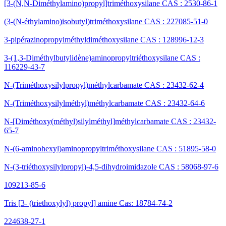
[3-(N,N-Diméthylamino)propyl]triméthoxysilane CAS : 2530-86-1
(3-(N-éthylamino)isobutyl)triméthoxysilane CAS : 227085-51-0
3-pipérazinopropylméthyldiméthoxysilane CAS : 128996-12-3
3-(1,3-Diméthylbutylidène)aminopropyltriéthoxysilane CAS :
116229-43-7
N-(Triméthoxysilylpropyl)méthylcarbamate CAS : 23432-62-4
N-(Triméthoxysilylméthyl)méthylcarbamate CAS : 23432-64-6
N-[Diméthoxy(méthyl)silylméthyl]méthylcarbamate CAS : 23432-
65-7
N-(6-aminohexyl)aminopropyltriméthoxysilane CAS : 51895-58-0
N-(3-triéthoxysilylpropyl)-4,5-dihydroimidazole CAS : 58068-97-6
109213-85-6
Tris [3- (triethoxylyl) propyl] amine Cas: 18784-74-2
224638-27-1