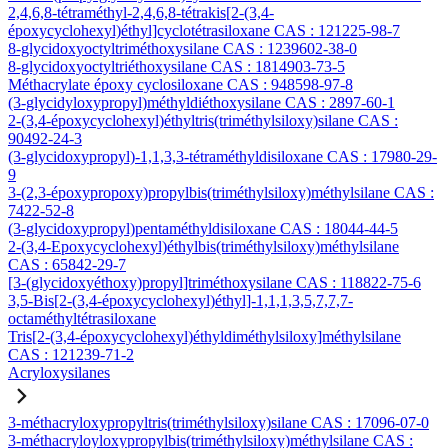
2,4,6,8-tétraméthyl-2,4,6,8-tétrakis[2-(3,4-
époxycyclohexyl)éthyl]cyclotétrasiloxane CAS : 121225-98-7
8-glycidoxyoctyltriméthoxysilane CAS : 1239602-38-0
8-glycidoxyoctyltriéthoxysilane CAS : 1814903-73-5
Méthacrylate époxy cyclosiloxane CAS : 948598-97-8
(3-glycidyloxypropyl)méthyldiéthoxysilane CAS : 2897-60-1
2-(3,4-époxycyclohexyl)éthyltris(triméthylsiloxy)silane CAS :
90492-24-3
(3-glycidoxypropyl)-1,1,3,3-tétraméthyldisiloxane CAS : 17980-29-
9
3-(2,3-époxypropoxy)propylbis(triméthylsiloxy)méthylsilane CAS :
7422-52-8
(3-glycidoxypropyl)pentaméthyldisiloxane CAS : 18044-44-5
2-(3,4-Epoxycyclohexyl)éthylbis(triméthylsiloxy)méthylsilane
CAS : 65842-29-7
[3-(glycidoxyéthoxy)propyl]triméthoxysilane CAS : 118822-75-6
3,5-Bis[2-(3,4-époxycyclohexyl)éthyl]-1,1,1,3,5,7,7,7-
octaméthyltétrasiloxane
Tris[2-(3,4-époxycyclohexyl)éthyldiméthylsiloxy]méthylsilane
CAS : 121239-71-2
Acryloxysilanes
3-méthacryloxypropyltris(triméthylsiloxy)silane CAS : 17096-07-0
3-méthacryloyloxypropylbis(triméthylsiloxy)méthylsilane CAS :