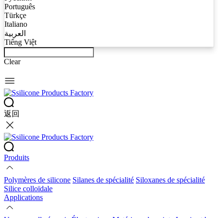
Português
Türkçe
Italiano
العربية
Tiếng Việt
Clear
返回
Produits
Polymères de silicone
Silanes de spécialité
Siloxanes de spécialité
Silice colloïdale
Applications