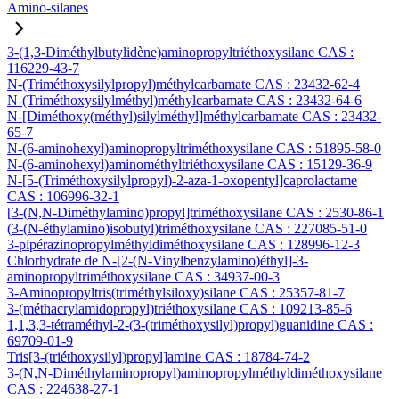
Amino-silanes
3-(1,3-Diméthylbutylidène)aminopropyltriéthoxysilane CAS :
116229-43-7
N-(Triméthoxysilylpropyl)méthylcarbamate CAS : 23432-62-4
N-(Triméthoxysilylméthyl)méthylcarbamate CAS : 23432-64-6
N-[Diméthoxy(méthyl)silylméthyl]méthylcarbamate CAS : 23432-
65-7
N-(6-aminohexyl)aminopropyltriméthoxysilane CAS : 51895-58-0
N-(6-aminohexyl)aminométhyltriéthoxysilane CAS : 15129-36-9
N-[5-(Triméthoxysilylpropyl)-2-aza-1-oxopentyl]caprolactame
CAS : 106996-32-1
[3-(N,N-Diméthylamino)propyl]triméthoxysilane CAS : 2530-86-1
(3-(N-éthylamino)isobutyl)triméthoxysilane CAS : 227085-51-0
3-pipérazinopropylméthyldiméthoxysilane CAS : 128996-12-3
Chlorhydrate de N-[2-(N-Vinylbenzylamino)éthyl]-3-
aminopropyltriméthoxysilane CAS : 34937-00-3
3-Aminopropyltris(triméthylsiloxy)silane CAS : 25357-81-7
3-(méthacrylamidopropyl)triéthoxysilane CAS : 109213-85-6
1,1,3,3-tétraméthyl-2-(3-(triméthoxysilyl)propyl)guanidine CAS :
69709-01-9
Tris[3-(triéthoxysilyl)propyl]amine CAS : 18784-74-2
3-(N,N-Diméthylaminopropyl)aminopropylméthyldiméthoxysilane
CAS : 224638-27-1