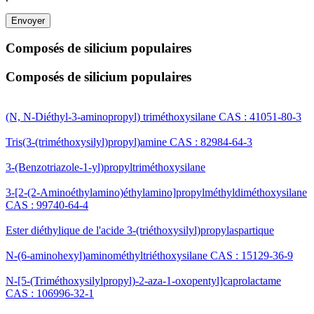
Envoyer
Composés de silicium populaires
Composés de silicium populaires
(N, N-Diéthyl-3-aminopropyl) triméthoxysilane CAS : 41051-80-3
Tris(3-(triméthoxysilyl)propyl)amine CAS : 82984-64-3
3-(Benzotriazole-1-yl)propyltriméthoxysilane
3-[2-(2-Aminoéthylamino)éthylamino]propylméthyldiméthoxysilane
CAS : 99740-64-4
Ester diéthylique de l'acide 3-(triéthoxysilyl)propylaspartique
N-(6-aminohexyl)aminométhyltriéthoxysilane CAS : 15129-36-9
N-[5-(Triméthoxysilylpropyl)-2-aza-1-oxopentyl]caprolactame
CAS : 106996-32-1