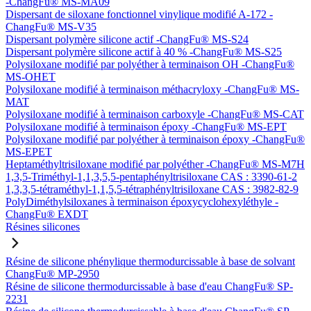
-ChangFu® MS-MA09
Dispersant de siloxane fonctionnel vinylique modifié A-172 -
ChangFu® MS-V35
Dispersant polymère silicone actif -ChangFu® MS-S24
Dispersant polymère silicone actif à 40 % -ChangFu® MS-S25
Polysiloxane modifié par polyéther à terminaison OH -ChangFu®
MS-OHET
Polysiloxane modifié à terminaison méthacryloxy -ChangFu® MS-
MAT
Polysiloxane modifié à terminaison carboxyle -ChangFu® MS-CAT
Polysiloxane modifié à terminaison époxy -ChangFu® MS-EPT
Polysiloxane modifié par polyéther à terminaison époxy -ChangFu®
MS-EPET
Heptaméthyltrisiloxane modifié par polyéther -ChangFu® MS-M7H
1,3,5-Triméthyl-1,1,3,5,5-pentaphényltrisiloxane CAS : 3390-61-2
1,3,3,5-tétraméthyl-1,1,5,5-tétraphényltrisiloxane CAS : 3982-82-9
PolyDiméthylsiloxanes à terminaison époxycyclohexyléthyle -
ChangFu® EXDT
Résines silicones
Résine de silicone phénylique thermodurcissable à base de solvant
ChangFu® MP-2950
Résine de silicone thermodurcissable à base d'eau ChangFu® SP-
2231