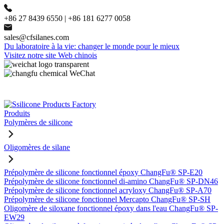
+86 27 8439 6550 | +86 181 6277 0058
sales@cfsilanes.com
Du laboratoire à la vie: changer le monde pour le mieux
Visitez notre site Web chinois
Produits
Polymères de silicone
Oligomères de silane
Prépolymère de silicone fonctionnel époxy ChangFu® SP-E20
Prépolymère de silicone fonctionnel di-amino ChangFu® SP-DN46
Prépolymère de silicone fonctionnel acryloxy ChangFu® SP-A70
Prépolymère de silicone fonctionnel Mercapto ChangFu® SP-SH
Oligomère de siloxane fonctionnel époxy dans l'eau ChangFu® SP-
EW29