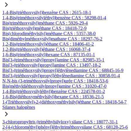
1,4-Bis(triéthoxysilyl)benzène CAS : 2615-18-1
1,4-Bis(triméthoxysilyléthyl)benzène CAS : 58298-01-4
Bis(triméthoxysilyl)méthane CAS : 5926-29-4
Bis(triéthoxysilyl)méthane CAS : 18418-72-9
Bis(chlorodiméthylsilyl)méthane CAS : 5357-38-0
Bis(diméthylméthoxysilyl)mathane CAS : 18297-76-2
1,2-Bis(triméthoxysilyl)éthane CAS : 18406-41-2
1,2-Bis(triéthoxysilyl)éthane CAS : 16068-37-4
1,6-Bis(triméthoxysilyl)hexane CAS : 87135-01-1
Bis[3-(triméthoxysilyl)propyl]amine CAS : 82985-35-1
Bis[3-(triéthoxysilyl)propyl]amine CAS : 13497-18-2
Bis[3-(triméthoxysilyl)propyl]éthylènediamine CAS : 68845-16-9
Bis[3-(triéthoxysilyl)propyl]éthylènediamine CAS : 30858-91-4
N,N-bis (3-triméthoxysilylpropyl)urée CAS : 18418-53-6
Bis(méthyldiéthoxysilylpropyl)amine CAS : 31020-47-0
1,4-Bis(triéthoxysilyléthyl)benzène CAS : 224578-01-2
1,6-Bis(diéthoxyméthylsilyl)hexane CAS : 18536-21-5
1-(Triéthoxysilyl)-2-(diéthoxyméthylsilyl)éthane CAS : 18418-54-7
Silanes halogènes
3-chloropropyltris (triméthylsilyloxy) silane CAS : 18077-31-1
2-[4-(chlorométhyl)phényl]éthyltriméthoxysilane CAS : 68128-25-6