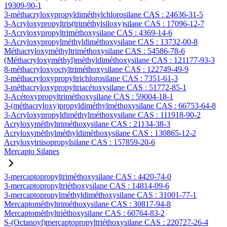
19309-90-1
3-méthacryloxypropyldiméthylchlorosilane CAS : 24636-31-5
3-Acryloxypropyltris(triméthylsiloxy)silane CAS : 17096-12-7
3-Acryloxypropyltriméthoxysilane CAS : 4369-14-6
3-Acryloxypropylméthyldiméthoxysilane CAS : 13732-00-8
Méthacryloxyméthyltriméthoxysilane CAS : 54586-78-6
(Méthacryloxyméthyl)méthyldiméthoxysilane CAS : 121177-93-3
8-méthacryloxyoctyltriméthoxysilane CAS : 122749-49-9
3-méthacryloxypropyltrichlorosilane CAS : 7351-61-3
3-méthacryloxypropyltriacétoxysilane CAS : 51772-85-1
3-Acétoxypropyltriméthoxysilane CAS : 59004-18-1
3-(méthacryloxy)propyldiméthylméthoxysilane CAS : 66753-64-8
3-Acryloxypropyldiméthylméthoxysilane CAS : 111918-90-2
Acryloxyméthyltriméthoxysilane CAS : 21134-38-3
Acryloxyméthylméthyldiméthoxysilane CAS : 130865-12-2
Acryloxytriisopropylsilane CAS : 157859-20-6
Mercapto Silanes
3-mercaptopropyltriméthoxysilane CAS : 4420-74-0
3-mercaptopropyltriéthoxysilane CAS : 14814-09-6
3-mercaptopropylméthyldiméthoxysilane CAS : 31001-77-1
Mercaptométhyltriméthoxysilane CAS : 30817-94-8
Mercaptométhyltriéthoxysilane CAS : 60764-83-2
S-(Octanoyl)mercaptopropyltriéthoxysilane CAS : 220727-26-4