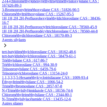
2-[4-(chlorométhyl)phényl]éthyltris(triméthylsiloxy)silane CAS :
167426-89-3
3-Bromopropyltriméthoxysilane CAS : 51826-90-5
Chlorométhyltriéthoxysilane CAS : 15267-95-5
1H,1H,2H,2H-Perfluorohexylméthyldichlorosilane CAS : 38436-
16-7
1H,1H,2H,2H-Perfluorooctyltrichlorosilane CAS : 78560-45-9
1H,1H,2H,2H-Perfluorodécyltrichlorosilane CAS : 78560-44-8
Chlorométhydichlorosilane CAS : 18170-89-3
Agents silylants
tert-butyldiméthylchlorosilane CAS : 18162-48-6
tert-butyldiphénylchlorosilane CAS : 58479-61-1
Triéthylsilane CAS : 617-86-7
Triéthylchlorosilane CAS : 994-30-9
Triisopropylsilane CAS : 6459-79-6
Triisopropylchlorosilane CAS : 13154-24-0
1,1,3,3,5,5-Hexaméthylcyclotrisilazane CAS : 1009-93-4
Éthynyltriméthylsilane CAS : 1066-54-2
Triméthylbromosilane CAS : 2857-97-8
N-(Triméthylsilyl)imidazole CAS : 18156-74-6
Chlorométhyltriméthylsilane CAS : 2344-80-1
N-Triméthylsilylacétamide CAS : 13435-12-6
Autres silanes