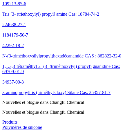
109213-85-6
Tris [3- (triethoxylyl) propyl] amine Cas: 18784-74-2
224638-27-1
1184179-50-7
42292-18-2
N-(3-triméthoxysilylpropyl)hexadécanamide CAS : 862822-32-0
1,1,3,3-tétraméthyl-2- (3- (triméthoxylyl) propyl) guanidine Cas:
69709-01-9
34937-00-3
3-aminopropyltris (triméthylsiloxy) Silane Cas: 25357-81-7
Nouvelles et blogue dans Changfu Chemical
Nouvelles et blogue dans Changfu Chemical
Produits
Polymères de silicone