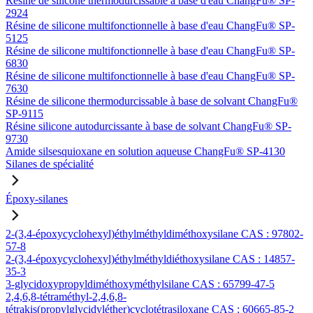
Résine de silicone thermodurcissable à base d'eau ChangFu® SP-
2924
Résine de silicone multifonctionnelle à base d'eau ChangFu® SP-
5125
Résine de silicone multifonctionnelle à base d'eau ChangFu® SP-
6830
Résine de silicone multifonctionnelle à base d'eau ChangFu® SP-
7630
Résine de silicone thermodurcissable à base de solvant ChangFu®
SP-9115
Résine silicone autodurcissante à base de solvant ChangFu® SP-
9730
Amide silsesquioxane en solution aqueuse ChangFu® SP-4130
Silanes de spécialité
Époxy-silanes
2-(3,4-époxycyclohexyl)éthylméthyldiméthoxysilane CAS : 97802-
57-8
2-(3,4-époxycyclohexyl)éthylméthyldiéthoxysilane CAS : 14857-
35-3
3-glycidoxypropyldiméthoxyméthylsilane CAS : 65799-47-5
2,4,6,8-tétraméthyl-2,4,6,8-
tétrakis(propylglycidyléther)cyclotétrasiloxane CAS : 60665-85-2