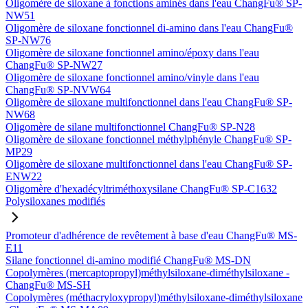
Oligomère de siloxane à fonctions aminés dans l'eau ChangFu® SP-
NW51
Oligomère de siloxane fonctionnel di-amino dans l'eau ChangFu®
SP-NW76
Oligomère de siloxane fonctionnel amino/époxy dans l'eau
ChangFu® SP-NW27
Oligomère de siloxane fonctionnel amino/vinyle dans l'eau
ChangFu® SP-NVW64
Oligomère de siloxane multifonctionnel dans l'eau ChangFu® SP-
NW68
Oligomère de silane multifonctionnel ChangFu® SP-N28
Oligomère de siloxane fonctionnel méthylphényle ChangFu® SP-
MP29
Oligomère de siloxane multifonctionnel dans l'eau ChangFu® SP-
ENW22
Oligomère d'hexadécyltriméthoxysilane ChangFu® SP-C1632
Polysiloxanes modifiés
Promoteur d'adhérence de revêtement à base d'eau ChangFu® MS-
E11
Silane fonctionnel di-amino modifié ChangFu® MS-DN
Copolymères (mercaptopropyl)méthylsiloxane-diméthylsiloxane -
ChangFu® MS-SH
Copolymères (méthacryloxypropyl)méthylsiloxane-diméthylsiloxane