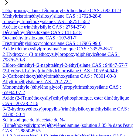
Tétrapropoxysilane Tétrapropyl Orthosilicate CAS : 682-01-9
Méthyltris(triméthylsiloxy)silane CAS : 17928-28-8
5-hexényltriméthoxysilane CAS : 58751-56-7
Acétate de triméthylsilyle CAS : 2754-27-0
Décaméthyltétrasiloxane CAS : 141-62-8
Octaméthyltrisiloxane CAS : 107-51-7
Tris(triméthylsiloxy)chlorosilane CAS : 17905-99-6
Acide triéthoxysilylpropylmaléamique CAS : 33525-68-7
2-Hydroxy-4-(3-triéthoxysilylpropoxy)diphénylcétone CAS :
79876-59-8
Chloro-diméthyl-(2-naphtalényl-2-éthyl)silane CAS : 94847-57-7
(2-Pyrényl-1-éthyl)diméthylchlorosilane CAS : 105594-64-6
2-(Carbométhoxy)éthyltriméthoxysilane CAS : 76301-00-3
Allyltriméthylsilane CAS : 762-72-1
Monométhyle (éthylène glycol) propyltriméthoxysilane CAS :
65994-07-2
Acide (2-(Triméthoxysilyl)éthyl)phosphonique, ester diméthylique
CAS : 20728-21-6
3-(2-hydroxyéthoxy)propylbis(triméthylsiloxy)méthylsilane CAS :
23785-50-4
Sel trisodique de triacétate de N-
(Triméthoxysilylpropyl)éthylènediamine (solution à 35 % dans l'eau)
CAS : 128850-89-5