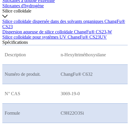
Siloxanes à double extrémité
Siloxanes d'hydrogène
Silice colloïdale
Silice colloïdale dispersée dans des solvants organiques ChangFu®
CS23
Dispersion aqueuse de silice colloïdale ChangFu® CS23-W
Silice colloïdale pour systèmes UV ChangFu® CS23UV
Spécifications
Description
n-Hexyltriméthoxysilane
Numéro de produit.
ChangFu® C632
N° CAS
3069-19-0
Formule
C9H22O3Si