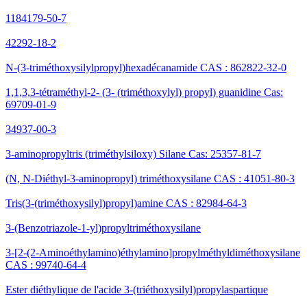
1184179-50-7
42292-18-2
N-(3-triméthoxysilylpropyl)hexadécanamide CAS : 862822-32-0
1,1,3,3-tétraméthyl-2- (3- (triméthoxylyl) propyl) guanidine Cas:
69709-01-9
34937-00-3
3-aminopropyltris (triméthylsiloxy) Silane Cas: 25357-81-7
(N, N-Diéthyl-3-aminopropyl) triméthoxysilane CAS : 41051-80-3
Tris(3-(triméthoxysilyl)propyl)amine CAS : 82984-64-3
3-(Benzotriazole-1-yl)propyltriméthoxysilane
3-[2-(2-Aminoéthylamino)éthylamino]propylméthyldiméthoxysilane
CAS : 99740-64-4
Ester diéthylique de l'acide 3-(triéthoxysilyl)propylaspartique