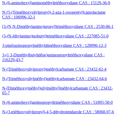
N-(6-aminohexyl)aminométhyltriéthoxysilane CAS : 15129-36-9
N-[5-(Triméthoxysilylpropyl)-2-aza-1-oxopentyl]caprolactame
CAS : 106996-32-1
[3-(N,N-Diméthylamino)propyl]triméthoxysilane CAS : 2530-86-1
(3-(N-éthylamino)isobutyl)triméthoxysilane CAS : 227085-51-0
3-pipérazinopropylméthyldiméthoxysilane CAS : 128996-12-3
3-(1,3-Diméthylbutylidène)aminopropyltriéthoxysilane CAS :
116229-43-7
N-(Triméthoxysilylpropyl)méthylcarbamate CAS : 23432-62-4
N-(Triméthoxysilylméthyl)méthylcarbamate CAS : 23432-64-6
N-[Diméthoxy(méthyl)silylméthyl]méthylcarbamate CAS : 23432-
65-7
N-(6-aminohexyl)aminopropyltriméthoxysilane CAS : 51895-58-0
N-(3-triéthoxysilylpropyl)-4,5-dihydroimidazole CAS : 58068-97-6