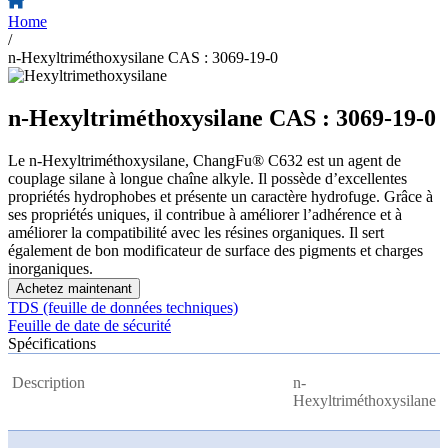
Home
/
n-Hexyltriméthoxysilane CAS : 3069-19-0
n-Hexyltriméthoxysilane CAS : 3069-19-0
Le n-Hexyltriméthoxysilane, ChangFu® C632 est un agent de
couplage silane à longue chaîne alkyle. Il possède d’excellentes
propriétés hydrophobes et présente un caractère hydrofuge. Grâce à
ses propriétés uniques, il contribue à améliorer l’adhérence et à
améliorer la compatibilité avec les résines organiques. Il sert
également de bon modificateur de surface des pigments et charges
inorganiques.
Achetez maintenant
TDS (feuille de données techniques)
Feuille de date de sécurité
Spécifications
Description
n-
Hexyltriméthoxysilane