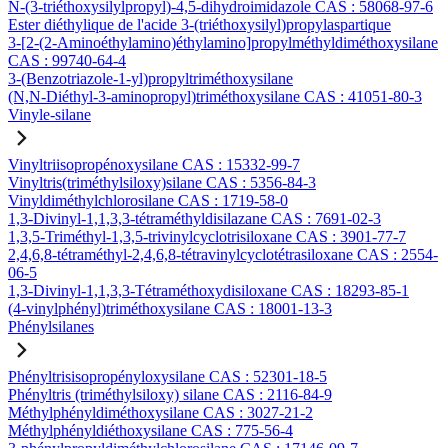
N-(3-triéthoxysilylpropyl)-4,5-dihydroimidazole CAS : 58068-97-6
Ester diéthylique de l'acide 3-(triéthoxysilyl)propylaspartique
3-[2-(2-Aminoéthylamino)éthylamino]propylméthyldiméthoxysilane
CAS : 99740-64-4
3-(Benzotriazole-1-yl)propyltriméthoxysilane
(N,N-Diéthyl-3-aminopropyl)triméthoxysilane CAS : 41051-80-3
Vinyle-silane
Vinyltriisopropénoxysilane CAS : 15332-99-7
Vinyltris(triméthylsiloxy)silane CAS : 5356-84-3
Vinyldiméthylchlorosilane CAS : 1719-58-0
1,3-Divinyl-1,1,3,3-tétraméthyldisilazane CAS : 7691-02-3
1,3,5-Triméthyl-1,3,5-trivinylcyclotrisiloxane CAS : 3901-77-7
2,4,6,8-tétraméthyl-2,4,6,8-tétravinylcyclotétrasiloxane CAS : 2554-
06-5
1,3-Divinyl-1,1,3,3-Tétraméthoxydisiloxane CAS : 18293-85-1
(4-vinylphényl)triméthoxysilane CAS : 18001-13-3
Phénylsilanes
Phényltrisisopropényloxysilane CAS : 52301-18-5
Phényltris (triméthylsiloxy) silane CAS : 2116-84-9
Méthylphényldiméthoxysilane CAS : 3027-21-2
Méthylphényldiéthoxysilane CAS : 775-56-4