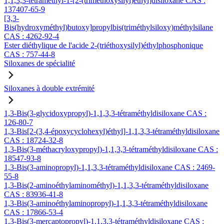
1,1,3,3-tétraméthyl-1-[2-(triméthoxysilyl)éthyl]disiloxane CAS :
137407-65-9
[3,3-
Bis(hydroxyméthyl)butoxy]propylbis(triméthylsiloxy)méthylsilane
CAS : 4262-92-4
Ester diéthylique de l'acide 2-(triéthoxysilyl)éthylphosphonique
CAS : 757-44-8
Siloxanes de spécialité
Siloxanes à double extrémité
1,3-Bis(3-glycidoxypropyl)-1,1,3,3-tétraméthyldisiloxane CAS :
126-80-7
1,3-Bis[2-(3,4-époxycyclohexyl)éthyl]-1,1,3,3-tétraméthyldisiloxane
CAS : 18724-32-8
1,3-Bis(3-méthacryloxypropyl)-1,1,3,3-tétraméthyldisiloxane CAS :
18547-93-8
1,3-Bis(3-aminopropyl)-1,1,3,3-tétraméthyldisiloxane CAS : 2469-
55-8
1,3-Bis(2-aminoéthylaminométhyl)-1,1,3,3-tétraméthyldisiloxane
CAS : 83936-41-8
1,3-Bis(3-aminoéthylaminopropyl)-1,1,3,3-tétraméthyldisiloxane
CAS : 17866-53-4
1,3-Bis(3-mercaptopropyl)-1,1,3,3-tétraméthyldisiloxane CAS :