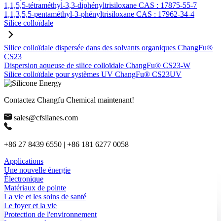
1,1,5,5-tétraméthyl-3,3-diphényltrisiloxane CAS : 17875-55-7
1,1,3,5,5-pentaméthyl-3-phényltrisiloxane CAS : 17962-34-4
Silice colloïdale
Silice colloïdale dispersée dans des solvants organiques ChangFu®
CS23
Dispersion aqueuse de silice colloïdale ChangFu® CS23-W
Silice colloïdale pour systèmes UV ChangFu® CS23UV
Contactez Changfu Chemical maintenant!
sales@cfsilanes.com
+86 27 8439 6550 | +86 181 6277 0058
Applications
Une nouvelle énergie
Électronique
Matériaux de pointe
La vie et les soins de santé
Le foyer et la vie
Protection de l'environnement