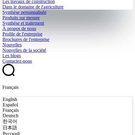
Les travaux de construction
Dans le domaine de l'agriculture
Synthèse personnalisée
Produits sur mesure
Synthèse et traitement
À propos de nous
Profile de l'entreprise
Brochures de l'entreprise
Nouvelles
Nouvelles de la société
Les blogs
Contactez-nous
Français
English
Español
Français
Deutsch
한국어
日本語
Русский