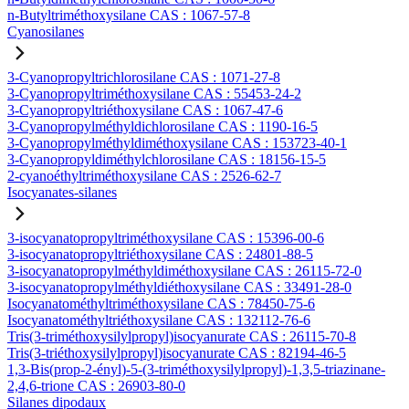
n-Butyltriméthoxysilane CAS : 1067-57-8
Cyanosilanes
3-Cyanopropyltrichlorosilane CAS : 1071-27-8
3-Cyanopropyltriméthoxysilane CAS : 55453-24-2
3-Cyanopropyltriéthoxysilane CAS : 1067-47-6
3-Cyanopropylméthyldichlorosilane CAS : 1190-16-5
3-Cyanopropylméthyldiméthoxysilane CAS : 153723-40-1
3-Cyanopropyldiméthylchlorosilane CAS : 18156-15-5
2-cyanoéthyltriméthoxysilane CAS : 2526-62-7
Isocyanates-silanes
3-isocyanatopropyltriméthoxysilane CAS : 15396-00-6
3-isocyanatopropyltriéthoxysilane CAS : 24801-88-5
3-isocyanatopropylméthyldiméthoxysilane CAS : 26115-72-0
3-isocyanatopropylméthyldiéthoxysilane CAS : 33491-28-0
Isocyanatométhyltriméthoxysilane CAS : 78450-75-6
Isocyanatométhyltriéthoxysilane CAS : 132112-76-6
Tris(3-triméthoxysilylpropyl)isocyanurate CAS : 26115-70-8
Tris(3-triéthoxysilylpropyl)isocyanurate CAS : 82194-46-5
1,3-Bis(prop-2-ényl)-5-(3-triméthoxysilylpropyl)-1,3,5-triazinane-
2,4,6-trione CAS : 26903-80-0
Silanes dipodaux