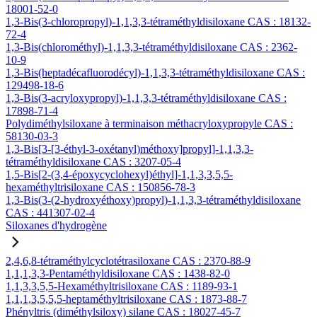
18001-52-0
1,3-Bis(3-chloropropyl)-1,1,3,3-tétraméthyldisiloxane CAS : 18132-
72-4
1,3-Bis(chlorométhyl)-1,1,3,3-tétraméthyldisiloxane CAS : 2362-
10-9
1,3-Bis(heptadécafluorodécyl)-1,1,3,3-tétraméthyldisiloxane CAS :
129498-18-6
1,3-Bis(3-acryloxypropyl)-1,1,3,3-tétraméthyldisiloxane CAS :
17898-71-4
Polydiméthylsiloxane à terminaison méthacryloxypropyle CAS :
58130-03-3
1,3-Bis[3-[3-éthyl-3-oxétanyl)méthoxy]propyl]-1,1,3,3-
tétraméthyldisiloxane CAS : 3207-05-4
1,5-Bis[2-(3,4-époxycyclohexyl)éthyl]-1,1,3,3,5,5-
hexaméthyltrisiloxane CAS : 150856-78-3
1,3-Bis(3-(2-hydroxyéthoxy)propyl)-1,1,3,3-tétraméthyldisiloxane
CAS : 441307-02-4
Siloxanes d'hydrogène
2,4,6,8-tétraméthylcyclotétrasiloxane CAS : 2370-88-9
1,1,1,3,3-Pentaméthyldisiloxane CAS : 1438-82-0
1,1,3,3,5,5-Hexaméthyltrisiloxane CAS : 1189-93-1
1,1,1,3,5,5,5-heptaméthyltrisiloxane CAS : 1873-88-7
Phényltris (diméthylsiloxy) silane CAS : 18027-45-7