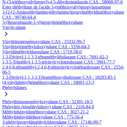
N-(3-triéthoxysilylpropyl)-4,5-dihydroimidazole CAS : 58068-97-6
Ester diéthylique de l'acide 3-(triéthoxysilyl)propylaspartique
3-[2-(2-Aminoéthylamino)éthylamino]propylméthyldiméthoxysilane
CAS : 99740-64-4
3-(Benzotriazole-1-yl)propyltriméthoxysilane
Vinyle-silane
Vinyltriisopropénoxysilane CAS : 15332-99-7
Vinyltris(triméthylsiloxy)silane CAS : 5356-84-3
Vinyldiméthylchlorosilane CAS : 1719-58-0
1,3-Divinyl-1,1,3,3-tétraméthyldisilazane CAS : 7691-02-3
1,3,5-Triméthyl-1,3,5-trivinylcyclotrisiloxane CAS : 3901-77-7
2,4,6,8-tétraméthyl-2,4,6,8-tétravinylcyclotétrasiloxane CAS : 2554-
06-5
1,3-Divinyl-1,1,3,3-Tétraméthoxydisiloxane CAS : 18293-85-1
(4-vinylphényl)triméthoxysilane CAS : 18001-13-3
Phénylsilanes
Phényltrisisopropényloxysilane CAS : 52301-18-5
Phényltris (triméthylsiloxy) silane CAS : 2116-84-9
Méthylphényldiméthoxysilane CAS : 3027-21-2
Méthylphényldiéthoxysilane CAS : 775-56-4
3-phénylpropyldiméthylchlorosilane CAS : 17146-09-7