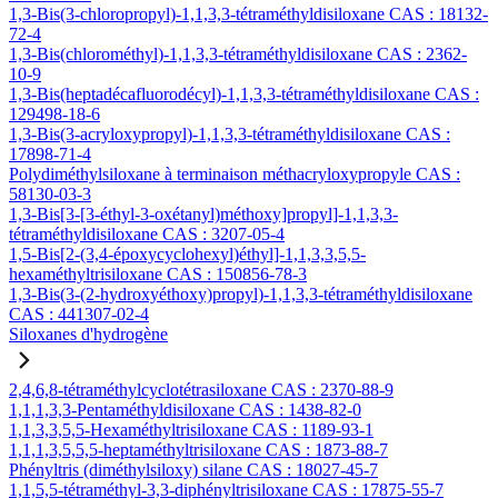
1,3-Bis(3-chloropropyl)-1,1,3,3-tétraméthyldisiloxane CAS : 18132-
72-4
1,3-Bis(chlorométhyl)-1,1,3,3-tétraméthyldisiloxane CAS : 2362-
10-9
1,3-Bis(heptadécafluorodécyl)-1,1,3,3-tétraméthyldisiloxane CAS :
129498-18-6
1,3-Bis(3-acryloxypropyl)-1,1,3,3-tétraméthyldisiloxane CAS :
17898-71-4
Polydiméthylsiloxane à terminaison méthacryloxypropyle CAS :
58130-03-3
1,3-Bis[3-[3-éthyl-3-oxétanyl)méthoxy]propyl]-1,1,3,3-
tétraméthyldisiloxane CAS : 3207-05-4
1,5-Bis[2-(3,4-époxycyclohexyl)éthyl]-1,1,3,3,5,5-
hexaméthyltrisiloxane CAS : 150856-78-3
1,3-Bis(3-(2-hydroxyéthoxy)propyl)-1,1,3,3-tétraméthyldisiloxane
CAS : 441307-02-4
Siloxanes d'hydrogène
2,4,6,8-tétraméthylcyclotétrasiloxane CAS : 2370-88-9
1,1,1,3,3-Pentaméthyldisiloxane CAS : 1438-82-0
1,1,3,3,5,5-Hexaméthyltrisiloxane CAS : 1189-93-1
1,1,1,3,5,5,5-heptaméthyltrisiloxane CAS : 1873-88-7
Phényltris (diméthylsiloxy) silane CAS : 18027-45-7
1,1,5,5-tétraméthyl-3,3-diphényltrisiloxane CAS : 17875-55-7