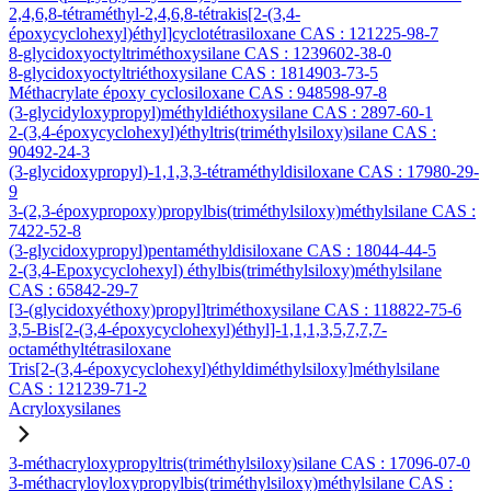
2,4,6,8-tétraméthyl-2,4,6,8-tétrakis[2-(3,4-
époxycyclohexyl)éthyl]cyclotétrasiloxane CAS : 121225-98-7
8-glycidoxyoctyltriméthoxysilane CAS : 1239602-38-0
8-glycidoxyoctyltriéthoxysilane CAS : 1814903-73-5
Méthacrylate époxy cyclosiloxane CAS : 948598-97-8
(3-glycidyloxypropyl)méthyldiéthoxysilane CAS : 2897-60-1
2-(3,4-époxycyclohexyl)éthyltris(triméthylsiloxy)silane CAS :
90492-24-3
(3-glycidoxypropyl)-1,1,3,3-tétraméthyldisiloxane CAS : 17980-29-
9
3-(2,3-époxypropoxy)propylbis(triméthylsiloxy)méthylsilane CAS :
7422-52-8
(3-glycidoxypropyl)pentaméthyldisiloxane CAS : 18044-44-5
2-(3,4-Epoxycyclohexyl) éthylbis(triméthylsiloxy)méthylsilane
CAS : 65842-29-7
[3-(glycidoxyéthoxy)propyl]triméthoxysilane CAS : 118822-75-6
3,5-Bis[2-(3,4-époxycyclohexyl)éthyl]-1,1,1,3,5,7,7,7-
octaméthyltétrasiloxane
Tris[2-(3,4-époxycyclohexyl)éthyldiméthylsiloxy]méthylsilane
CAS : 121239-71-2
Acryloxysilanes
3-méthacryloxypropyltris(triméthylsiloxy)silane CAS : 17096-07-0
3-méthacryloyloxypropylbis(triméthylsiloxy)méthylsilane CAS :