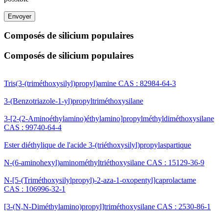
Envoyer
Composés de silicium populaires
Composés de silicium populaires
Tris(3-(triméthoxysilyl)propyl)amine CAS : 82984-64-3
3-(Benzotriazole-1-yl)propyltriméthoxysilane
3-[2-(2-Aminoéthylamino)éthylamino]propylméthyldiméthoxysilane
CAS : 99740-64-4
Ester diéthylique de l'acide 3-(triéthoxysilyl)propylaspartique
N-(6-aminohexyl)aminométhyltriéthoxysilane CAS : 15129-36-9
N-[5-(Triméthoxysilylpropyl)-2-aza-1-oxopentyl]caprolactame
CAS : 106996-32-1
[3-(N,N-Diméthylamino)propyl]triméthoxysilane CAS : 2530-86-1