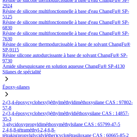
Résine de silicone thermodurcissable à base d'eau ChangFu® SP-
2924
Résine de silicone multifonctionnelle à base d'eau ChangFu® SP-
5125
Résine de silicone multifonctionnelle à base d'eau ChangFu® SP-
6830
Résine de silicone multifonctionnelle à base d'eau ChangFu® SP-
7630
Résine de silicone thermodurcissable à base de solvant ChangFu®
SP-9115
Résine silicone autodurcissante à base de solvant ChangFu® SP-
9730
Amide silsesquioxane en solution aqueuse ChangFu® SP-4130
Silanes de spécialité
Époxy-silanes
2-(3,4-époxycyclohexyl)éthylméthyldiméthoxysilane CAS : 97802-
57-8
2-(3,4-époxycyclohexyl)éthylméthyldiéthoxysilane CAS : 14857-
35-3
3-glycidoxypropyldiméthoxyméthylsilane CAS : 65799-47-5
2,4,6,8-tétraméthyl-2,4,6,8-
tétrakis(propylglycidyléther)cyclotétrasiloxane CAS : 60665-85-2