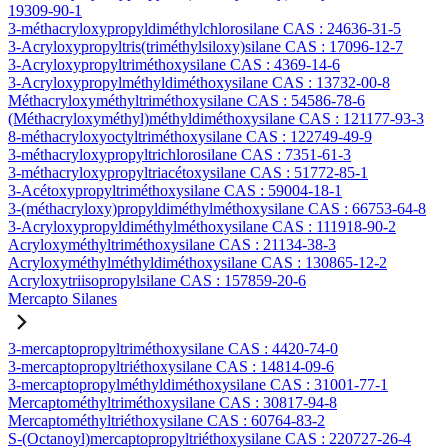
19309-90-1
3-méthacryloxypropyldiméthylchlorosilane CAS : 24636-31-5
3-Acryloxypropyltris(triméthylsiloxy)silane CAS : 17096-12-7
3-Acryloxypropyltriméthoxysilane CAS : 4369-14-6
3-Acryloxypropylméthyldiméthoxysilane CAS : 13732-00-8
Méthacryloxyméthyltriméthoxysilane CAS : 54586-78-6
(Méthacryloxyméthyl)méthyldiméthoxysilane CAS : 121177-93-3
8-méthacryloxyoctyltriméthoxysilane CAS : 122749-49-9
3-méthacryloxypropyltrichlorosilane CAS : 7351-61-3
3-méthacryloxypropyltriacétoxysilane CAS : 51772-85-1
3-Acétoxypropyltriméthoxysilane CAS : 59004-18-1
3-(méthacryloxy)propyldiméthylméthoxysilane CAS : 66753-64-8
3-Acryloxypropyldiméthylméthoxysilane CAS : 111918-90-2
Acryloxyméthyltriméthoxysilane CAS : 21134-38-3
Acryloxyméthylméthyldiméthoxysilane CAS : 130865-12-2
Acryloxytriisopropylsilane CAS : 157859-20-6
Mercapto Silanes
3-mercaptopropyltriméthoxysilane CAS : 4420-74-0
3-mercaptopropyltriéthoxysilane CAS : 14814-09-6
3-mercaptopropylméthyldiméthoxysilane CAS : 31001-77-1
Mercaptométhyltriméthoxysilane CAS : 30817-94-8
Mercaptométhyltriéthoxysilane CAS : 60764-83-2
S-(Octanoyl)mercaptopropyltriéthoxysilane CAS : 220727-26-4