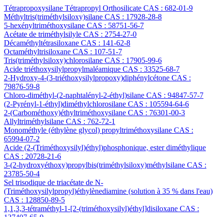
Tétrapropoxysilane Tétrapropyl Orthosilicate CAS : 682-01-9
Méthyltris(triméthylsiloxy)silane CAS : 17928-28-8
5-hexényltriméthoxysilane CAS : 58751-56-7
Acétate de triméthylsilyle CAS : 2754-27-0
Décaméthyltétrasiloxane CAS : 141-62-8
Octaméthyltrisiloxane CAS : 107-51-7
Tris(triméthylsiloxy)chlorosilane CAS : 17905-99-6
Acide triéthoxysilylpropylmaléamique CAS : 33525-68-7
2-Hydroxy-4-(3-triéthoxysilylpropoxy)diphénylcétone CAS :
79876-59-8
Chloro-diméthyl-(2-naphtalényl-2-éthyl)silane CAS : 94847-57-7
(2-Pyrényl-1-éthyl)diméthylchlorosilane CAS : 105594-64-6
2-(Carbométhoxy)éthyltriméthoxysilane CAS : 76301-00-3
Allyltriméthylsilane CAS : 762-72-1
Monométhyle (éthylène glycol) propyltriméthoxysilane CAS :
65994-07-2
Acide (2-(Triméthoxysilyl)éthyl)phosphonique, ester diméthylique
CAS : 20728-21-6
3-(2-hydroxyéthoxy)propylbis(triméthylsiloxy)méthylsilane CAS :
23785-50-4
Sel trisodique de triacétate de N-
(Triméthoxysilylpropyl)éthylènediamine (solution à 35 % dans l'eau)
CAS : 128850-89-5
1,1,3,3-tétraméthyl-1-[2-(triméthoxysilyl)éthyl]disiloxane CAS :