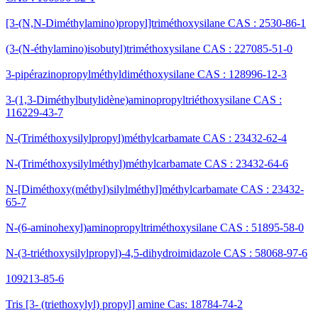
[3-(N,N-Diméthylamino)propyl]triméthoxysilane CAS : 2530-86-1
(3-(N-éthylamino)isobutyl)triméthoxysilane CAS : 227085-51-0
3-pipérazinopropylméthyldiméthoxysilane CAS : 128996-12-3
3-(1,3-Diméthylbutylidène)aminopropyltriéthoxysilane CAS :
116229-43-7
N-(Triméthoxysilylpropyl)méthylcarbamate CAS : 23432-62-4
N-(Triméthoxysilylméthyl)méthylcarbamate CAS : 23432-64-6
N-[Diméthoxy(méthyl)silylméthyl]méthylcarbamate CAS : 23432-
65-7
N-(6-aminohexyl)aminopropyltriméthoxysilane CAS : 51895-58-0
N-(3-triéthoxysilylpropyl)-4,5-dihydroimidazole CAS : 58068-97-6
109213-85-6
Tris [3- (triethoxylyl) propyl] amine Cas: 18784-74-2