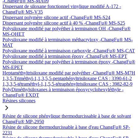
-ChangFu® MS-MA09
Dispersant de siloxane fonctionnel vinylique modifié A-172 -
ChangFu® MS-V35
Dispersant polymère silicone actif -ChangFu® MS-S24
Dispersant polymère silicone actif à 40 % -ChangFu® MS-S25
Polysiloxane modifié par polyéther à terminaison OH -ChangFu®
MS-OHET
Polysiloxane modifié à terminaison méthacryloxy -ChangFu® MS-
MAT
Polysiloxane modifié à terminaison carboxyle -ChangFu® MS-CAT
Polysiloxane modifié à terminaison époxy -ChangFu® MS-EPT
Polysiloxane modifié par polyéther à terminaison époxy -ChangFu®
MS-EPET
Heptaméthyltrisiloxane modifié par polyéther -ChangFu® MS-M7H
1,3,5-Triméthyl-1,1,3,5,5-pentaphényltrisiloxane CAS : 3390-61-2
1,3,3,5-tétraméthyl-1,1,5,5-tétraphényltrisiloxane CAS : 3982-82-9
PolyDiméthylsiloxanes à terminaison époxycyclohexyléthyle -
ChangFu® EXDT
Résines silicones
Résine de silicone phénylique thermodurcissable à base de solvant
ChangFu® MP-2950
Résine de silicone thermodurcissable à base d'eau ChangFu® SP-
2231