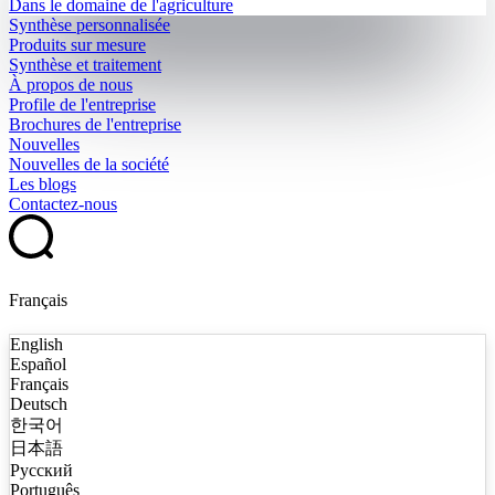
Dans le domaine de l'agriculture
Synthèse personnalisée
Produits sur mesure
Synthèse et traitement
À propos de nous
Profile de l'entreprise
Brochures de l'entreprise
Nouvelles
Nouvelles de la société
Les blogs
Contactez-nous
Français
English
Español
Français
Deutsch
한국어
日本語
Русский
Português