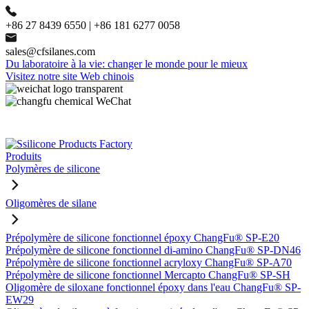
+86 27 8439 6550 | +86 181 6277 0058
sales@cfsilanes.com
Du laboratoire à la vie: changer le monde pour le mieux
Visitez notre site Web chinois
Produits
Polymères de silicone
Oligomères de silane
Prépolymère de silicone fonctionnel époxy ChangFu® SP-E20
Prépolymère de silicone fonctionnel di-amino ChangFu® SP-DN46
Prépolymère de silicone fonctionnel acryloxy ChangFu® SP-A70
Prépolymère de silicone fonctionnel Mercapto ChangFu® SP-SH
Oligomère de siloxane fonctionnel époxy dans l'eau ChangFu® SP-
EW29