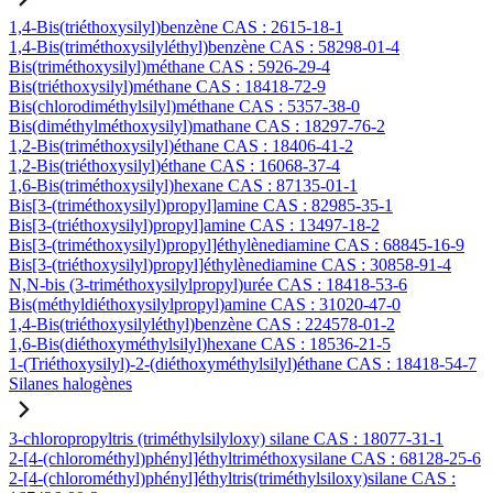
1,4-Bis(triéthoxysilyl)benzène CAS : 2615-18-1
1,4-Bis(triméthoxysilyléthyl)benzène CAS : 58298-01-4
Bis(triméthoxysilyl)méthane CAS : 5926-29-4
Bis(triéthoxysilyl)méthane CAS : 18418-72-9
Bis(chlorodiméthylsilyl)méthane CAS : 5357-38-0
Bis(diméthylméthoxysilyl)mathane CAS : 18297-76-2
1,2-Bis(triméthoxysilyl)éthane CAS : 18406-41-2
1,2-Bis(triéthoxysilyl)éthane CAS : 16068-37-4
1,6-Bis(triméthoxysilyl)hexane CAS : 87135-01-1
Bis[3-(triméthoxysilyl)propyl]amine CAS : 82985-35-1
Bis[3-(triéthoxysilyl)propyl]amine CAS : 13497-18-2
Bis[3-(triméthoxysilyl)propyl]éthylènediamine CAS : 68845-16-9
Bis[3-(triéthoxysilyl)propyl]éthylènediamine CAS : 30858-91-4
N,N-bis (3-triméthoxysilylpropyl)urée CAS : 18418-53-6
Bis(méthyldiéthoxysilylpropyl)amine CAS : 31020-47-0
1,4-Bis(triéthoxysilyléthyl)benzène CAS : 224578-01-2
1,6-Bis(diéthoxyméthylsilyl)hexane CAS : 18536-21-5
1-(Triéthoxysilyl)-2-(diéthoxyméthylsilyl)éthane CAS : 18418-54-7
Silanes halogènes
3-chloropropyltris (triméthylsilyloxy) silane CAS : 18077-31-1
2-[4-(chlorométhyl)phényl]éthyltriméthoxysilane CAS : 68128-25-6
2-[4-(chlorométhyl)phényl]éthyltris(triméthylsiloxy)silane CAS :