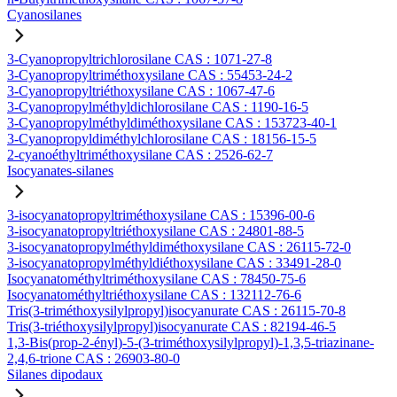
Cyanosilanes
3-Cyanopropyltrichlorosilane CAS : 1071-27-8
3-Cyanopropyltriméthoxysilane CAS : 55453-24-2
3-Cyanopropyltriéthoxysilane CAS : 1067-47-6
3-Cyanopropylméthyldichlorosilane CAS : 1190-16-5
3-Cyanopropylméthyldiméthoxysilane CAS : 153723-40-1
3-Cyanopropyldiméthylchlorosilane CAS : 18156-15-5
2-cyanoéthyltriméthoxysilane CAS : 2526-62-7
Isocyanates-silanes
3-isocyanatopropyltriméthoxysilane CAS : 15396-00-6
3-isocyanatopropyltriéthoxysilane CAS : 24801-88-5
3-isocyanatopropylméthyldiméthoxysilane CAS : 26115-72-0
3-isocyanatopropylméthyldiéthoxysilane CAS : 33491-28-0
Isocyanatométhyltriméthoxysilane CAS : 78450-75-6
Isocyanatométhyltriéthoxysilane CAS : 132112-76-6
Tris(3-triméthoxysilylpropyl)isocyanurate CAS : 26115-70-8
Tris(3-triéthoxysilylpropyl)isocyanurate CAS : 82194-46-5
1,3-Bis(prop-2-ényl)-5-(3-triméthoxysilylpropyl)-1,3,5-triazinane-
2,4,6-trione CAS : 26903-80-0
Silanes dipodaux