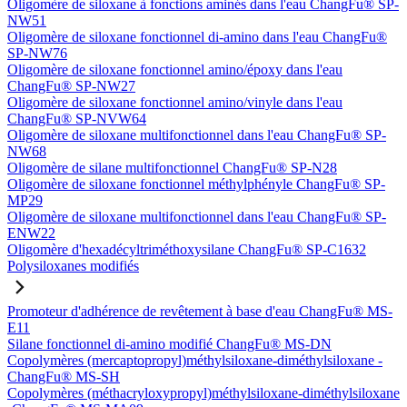
Oligomère de siloxane à fonctions aminés dans l'eau ChangFu® SP-
NW51
Oligomère de siloxane fonctionnel di-amino dans l'eau ChangFu®
SP-NW76
Oligomère de siloxane fonctionnel amino/époxy dans l'eau
ChangFu® SP-NW27
Oligomère de siloxane fonctionnel amino/vinyle dans l'eau
ChangFu® SP-NVW64
Oligomère de siloxane multifonctionnel dans l'eau ChangFu® SP-
NW68
Oligomère de silane multifonctionnel ChangFu® SP-N28
Oligomère de siloxane fonctionnel méthylphényle ChangFu® SP-
MP29
Oligomère de siloxane multifonctionnel dans l'eau ChangFu® SP-
ENW22
Oligomère d'hexadécyltriméthoxysilane ChangFu® SP-C1632
Polysiloxanes modifiés
Promoteur d'adhérence de revêtement à base d'eau ChangFu® MS-
E11
Silane fonctionnel di-amino modifié ChangFu® MS-DN
Copolymères (mercaptopropyl)méthylsiloxane-diméthylsiloxane -
ChangFu® MS-SH
Copolymères (méthacryloxypropyl)méthylsiloxane-diméthylsiloxane