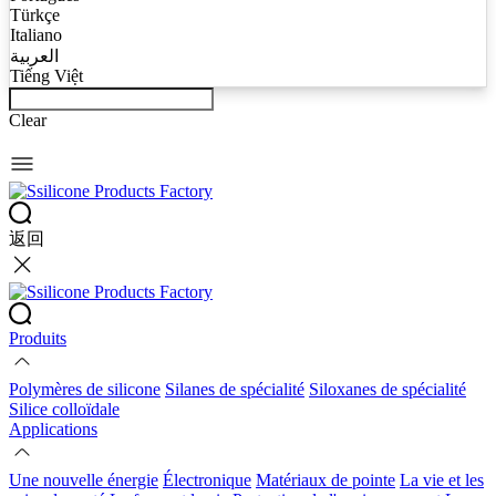
Türkçe
Italiano
العربية
Tiếng Việt
Clear
返回
Produits
Polymères de silicone
Silanes de spécialité
Siloxanes de spécialité
Silice colloïdale
Applications
Une nouvelle énergie
Électronique
Matériaux de pointe
La vie et les