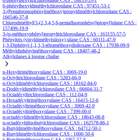
6-phénylhexyltrichlorosilane CAS : 18035-33-1
6-phénylhexyldiméthylchlorosilane CAS : 97451-53-1
3-(Pentabromophénylméthoxy)propyldiméthylchlorosilane CAS :
166546-37-8
Chlorodiméthyl[3-(2,3,4,5,6-pentafluorophényl)propyl]silane CAS :
157499-19-9
3-(p-méthoxyphényl)propyltrichlorosilane CAS : 163155-57-5
Phényltris (vinyldiméthylsiloxy) silane CAS : 60111-47-9
1,3-Diphényl-1,1,3,3-tétraméthoxydisiloxane CAS : 17938-09-9
Méthyldiphénylméthoxysilane CAS : 18407-48-2
Alkylsilanes à longue chaîne
n-Hexyltriméthoxysilane CAS : 3069-19-0
n-Octyltrichlorosilane CAS : 5283-66-9
n-Octyldiméthylchlorosilane CAS : 18162-84-0
n-Dodécyldiméthylchlorosilane CAS : 66604-31-7
n-Octadécyltrichlorosilane CAS : 112-04-9
n-Hexadécyltriméthoxysilane CAS : 16415-12-6
n-Octadécyltriméthoxysilane CAS : 3069-42-9
n-Octadécyltriéthoxysilane CAS : 7399-00-0
n-octadécyldiméthylchlorosilane CAS : 18643-08-8
n-octadécyldiisobutylchlorosilane CAS : 162578-86-1
n-Butyldiméthylméthoxysilane CAS : 64712-50-1
n-Butyldiméthylchlorosilane CAS : 1000-50-6
n-Butyltriméthoxysilane CAS : 1067-57-8