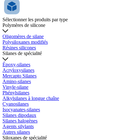
Sélectionner les produits par type
Polymères de silicone
Oligomères de silane
Polysiloxanes modifiés
Résines silicones
Silanes de spécialité
Époxy-silanes
Acryloxysilanes
Mercapto Silanes
Amino-silanes
Vinyle-silane
Phénylsilanes
Alkylsilanes à longue chaîne
Cyanosilanes
Isocyanates-silanes
Silanes dipodaux
Silanes halogènes
Agents silylants
Autres silanes
Siloxanes de spécialité