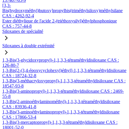
137407-65-9
[3,3-
Bis(hydroxyméthyl)butoxy]propylbis(triméthylsiloxy)méthylsilane
CAS : 4262-92-4
Ester diéthylique de l'acide 2-(triéthoxysilyl)éthylphosphonique
CAS : 757-44-8
Siloxanes de spécialité
Siloxanes à double extrémité
1,3-Bis(3-glycidoxypropyl)-1,1,3,3-tétraméthyldisiloxane CAS :
126-80-7
1,3-Bis[2-(3,4-époxycyclohexyl)éthyl]-1,1,3,3-tétraméthyldisiloxane
CAS : 18724-32-8
1,3-Bis(3-méthacryloxypropyl)-1,1,3,3-tétraméthyldisiloxane CAS :
18547-93-8
1,3-Bis(3-aminopropyl)-1,1,3,3-tétraméthyldisiloxane CAS : 2469-
55-8
1,3-Bis(2-aminoéthylaminométhyl)-1,1,3,3-tétraméthyldisiloxane
CAS : 83936-41-8
1,3-Bis(3-aminoéthylaminopropyl)-1,1,3,3-tétraméthyldisiloxane
CAS : 17866-53-4
1,3-Bis(3-mercaptopropyl)-1,1,3,3-tétraméthyldisiloxane CAS :
18001-52-0