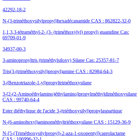
42292-18-2
N-(3-triméthoxysilylpropyl)hexadécanamide CAS : 862822-32-0
1,1,3,3-tétraméthyl-2- (3- (triméthoxylyl) propyl) guanidine Cas:
69709-01-9
34937-00-3
3-aminopropyltris (triméthylsiloxy) Silane Cas: 25357-81-7
Tris(3-(triméthoxysilyl)propyl)amine CAS : 82984-64-3
3-(Benzotriazole-1-yl)propyltriméthoxysilane
3-[2-(2-Aminoéthylamino)éthylamino]propylméthyldiméthoxysilane
CAS : 99740-64-4
Ester diéthylique de l'acide 3-(triéthoxysilyl)propylaspartique
N-(6-aminohexyl)aminométhyltriéthoxysilane CAS : 15129-36-9
N-[5-(Triméthoxysilylpropyl)-2-aza-1-oxopentyl]caprolactame
CAS : 106996-32-1