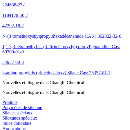
224638-27-1
1184179-50-7
42292-18-2
N-(3-triméthoxysilylpropyl)hexadécanamide CAS : 862822-32-0
1,1,3,3-tétraméthyl-2- (3- (triméthoxylyl) propyl) guanidine Cas:
69709-01-9
34937-00-3
3-aminopropyltris (triméthylsiloxy) Silane Cas: 25357-81-7
Nouvelles et blogue dans Changfu Chemical
Nouvelles et blogue dans Changfu Chemical
Produits
Polymères de silicone
Silanes spéciaux
Siloxanes spéciaux
Silice colloïdale
Applications