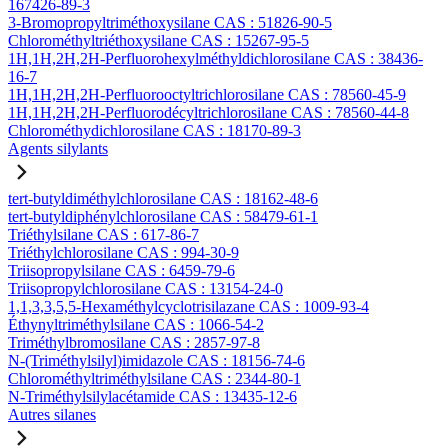
167426-89-3
3-Bromopropyltriméthoxysilane CAS : 51826-90-5
Chlorométhyltriéthoxysilane CAS : 15267-95-5
1H,1H,2H,2H-Perfluorohexylméthyldichlorosilane CAS : 38436-
16-7
1H,1H,2H,2H-Perfluorooctyltrichlorosilane CAS : 78560-45-9
1H,1H,2H,2H-Perfluorodécyltrichlorosilane CAS : 78560-44-8
Chlorométhydichlorosilane CAS : 18170-89-3
Agents silylants
tert-butyldiméthylchlorosilane CAS : 18162-48-6
tert-butyldiphénylchlorosilane CAS : 58479-61-1
Triéthylsilane CAS : 617-86-7
Triéthylchlorosilane CAS : 994-30-9
Triisopropylsilane CAS : 6459-79-6
Triisopropylchlorosilane CAS : 13154-24-0
1,1,3,3,5,5-Hexaméthylcyclotrisilazane CAS : 1009-93-4
Éthynyltriméthylsilane CAS : 1066-54-2
Triméthylbromosilane CAS : 2857-97-8
N-(Triméthylsilyl)imidazole CAS : 18156-74-6
Chlorométhyltriméthylsilane CAS : 2344-80-1
N-Triméthylsilylacétamide CAS : 13435-12-6
Autres silanes