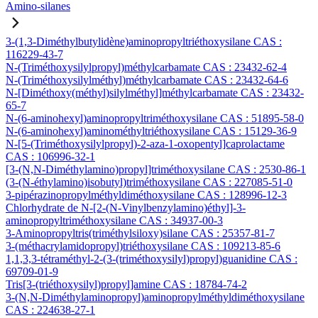
Amino-silanes
3-(1,3-Diméthylbutylidène)aminopropyltriéthoxysilane CAS :
116229-43-7
N-(Triméthoxysilylpropyl)méthylcarbamate CAS : 23432-62-4
N-(Triméthoxysilylméthyl)méthylcarbamate CAS : 23432-64-6
N-[Diméthoxy(méthyl)silylméthyl]méthylcarbamate CAS : 23432-
65-7
N-(6-aminohexyl)aminopropyltriméthoxysilane CAS : 51895-58-0
N-(6-aminohexyl)aminométhyltriéthoxysilane CAS : 15129-36-9
N-[5-(Triméthoxysilylpropyl)-2-aza-1-oxopentyl]caprolactame
CAS : 106996-32-1
[3-(N,N-Diméthylamino)propyl]triméthoxysilane CAS : 2530-86-1
(3-(N-éthylamino)isobutyl)triméthoxysilane CAS : 227085-51-0
3-pipérazinopropylméthyldiméthoxysilane CAS : 128996-12-3
Chlorhydrate de N-[2-(N-Vinylbenzylamino)éthyl]-3-
aminopropyltriméthoxysilane CAS : 34937-00-3
3-Aminopropyltris(triméthylsiloxy)silane CAS : 25357-81-7
3-(méthacrylamidopropyl)triéthoxysilane CAS : 109213-85-6
1,1,3,3-tétraméthyl-2-(3-(triméthoxysilyl)propyl)guanidine CAS :
69709-01-9
Tris[3-(triéthoxysilyl)propyl]amine CAS : 18784-74-2
3-(N,N-Diméthylaminopropyl)aminopropylméthyldiméthoxysilane
CAS : 224638-27-1