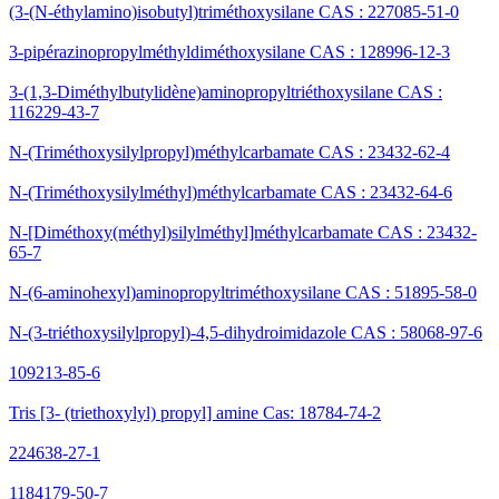
(3-(N-éthylamino)isobutyl)triméthoxysilane CAS : 227085-51-0
3-pipérazinopropylméthyldiméthoxysilane CAS : 128996-12-3
3-(1,3-Diméthylbutylidène)aminopropyltriéthoxysilane CAS :
116229-43-7
N-(Triméthoxysilylpropyl)méthylcarbamate CAS : 23432-62-4
N-(Triméthoxysilylméthyl)méthylcarbamate CAS : 23432-64-6
N-[Diméthoxy(méthyl)silylméthyl]méthylcarbamate CAS : 23432-
65-7
N-(6-aminohexyl)aminopropyltriméthoxysilane CAS : 51895-58-0
N-(3-triéthoxysilylpropyl)-4,5-dihydroimidazole CAS : 58068-97-6
109213-85-6
Tris [3- (triethoxylyl) propyl] amine Cas: 18784-74-2
224638-27-1
1184179-50-7