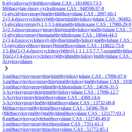
8-glycidoxyoctyltriéthoxysilane CAS : 1814903-73-5
Méthacrylate époxy cyclosiloxane CAS : 948598-97-8
(3-glycidyloxypropyl)méthyldiéthoxysilane CAS : 2897-60-1
2-(3,4-époxycyclohexyl)éthyltris(triméthylsiloxy)silane CAS : 90492
(3-glycidoxypropyl)-1,1,3,3-tétraméthyldisiloxane CAS : 17980-29-9
3-(2,3-époxypropoxy)propylbis(triméthylsiloxy)méthylsilane CAS : 
(3-glycidoxypropyl)pentaméthyldisiloxane CAS : 18044-44-5
2-(3,4-Epoxycyclohexyl) éthylbis(triméthylsiloxy)méthylsilane CAS 
[3-(glycidoxyéthoxy)propyl]triméthoxysilane CAS : 118822-75-6
3,5-Bis[2-(3,4-époxycyclohexyl)éthyl]-1,1,1,3,5,7,7,7-octaméthyltétr
Tris[2-(3,4-époxycyclohexyl)éthyldiméthylsiloxy]méthylsilane CAS 
Acryloxysilanes
3-méthacryloxypropyltris(triméthylsiloxy)silane CAS : 17096-07-0
3-méthacryloyloxypropylbis(triméthylsiloxy)méthylsilane CAS : 193
3-méthacryloxypropyldiméthylchlorosilane CAS : 24636-31-5
3-Acryloxypropyltris(triméthylsiloxy)silane CAS : 17096-12-7
3-Acryloxypropyltriméthoxysilane CAS : 4369-14-6
3-Acryloxypropylméthyldiméthoxysilane CAS : 13732-00-8
Méthacryloxyméthyltriméthoxysilane CAS : 54586-78-6
(Méthacryloxyméthyl)méthyldiméthoxysilane CAS : 121177-93-3
8-méthacryloxyoctyltriméthoxysilane CAS : 122749-49-9
3-méthacryloxypropyltrichlorosilane CAS : 7351-61-3
3-méthacryloxypropyltriacétoxysilane CAS : 51772-85-1