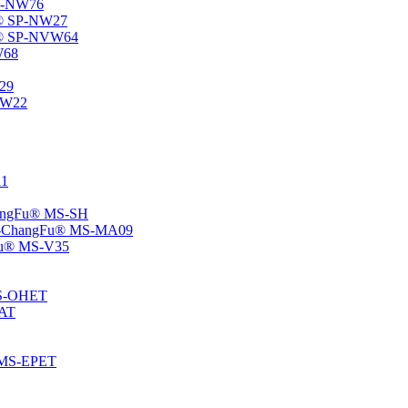
SP-NW76
Fu® SP-NW27
gFu® SP-NVW64
W68
P29
ENW22
11
ChangFu® MS-SH
ane -ChangFu® MS-MA09
ngFu® MS-V35
 MS-OHET
MAT
® MS-EPET