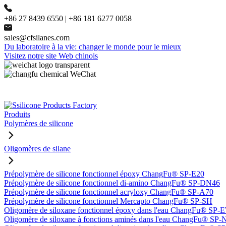
+86 27 8439 6550 | +86 181 6277 0058
sales@cfsilanes.com
Du laboratoire à la vie: changer le monde pour le mieux
Visitez notre site Web chinois
Produits
Polymères de silicone
Oligomères de silane
Prépolymère de silicone fonctionnel époxy ChangFu® SP-E20
Prépolymère de silicone fonctionnel di-amino ChangFu® SP-DN46
Prépolymère de silicone fonctionnel acryloxy ChangFu® SP-A70
Prépolymère de silicone fonctionnel Mercapto ChangFu® SP-SH
Oligomère de siloxane fonctionnel époxy dans l'eau ChangFu® SP
Oligomère de siloxane à fonctions aminés dans l'eau ChangFu® SP