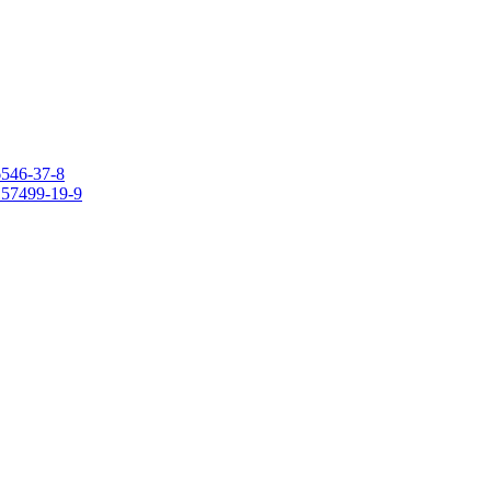
6546-37-8
 157499-19-9