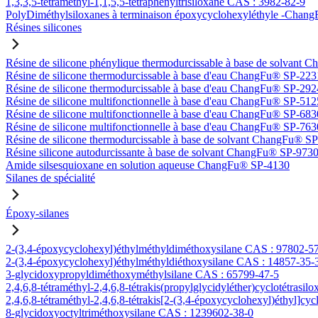
1,3,3,5-tétraméthyl-1,1,5,5-tétraphényltrisiloxane CAS : 3982-82-9
PolyDiméthylsiloxanes à terminaison époxycyclohexyléthyle -Ch
Résines silicones
Résine de silicone phénylique thermodurcissable à base de solvan
Résine de silicone thermodurcissable à base d'eau ChangFu® SP-223
Résine de silicone thermodurcissable à base d'eau ChangFu® SP-292
Résine de silicone multifonctionnelle à base d'eau ChangFu® SP-512
Résine de silicone multifonctionnelle à base d'eau ChangFu® SP-683
Résine de silicone multifonctionnelle à base d'eau ChangFu® SP-763
Résine de silicone thermodurcissable à base de solvant ChangFu® S
Résine silicone autodurcissante à base de solvant ChangFu® SP-973
Amide silsesquioxane en solution aqueuse ChangFu® SP-4130
Silanes de spécialité
Époxy-silanes
2-(3,4-époxycyclohexyl)éthylméthyldiméthoxysilane CAS : 97802-5
2-(3,4-époxycyclohexyl)éthylméthyldiéthoxysilane CAS : 14857-35-
3-glycidoxypropyldiméthoxyméthylsilane CAS : 65799-47-5
2,4,6,8-tétraméthyl-2,4,6,8-tétrakis(propylglycidyléther)cyclotétrasi
2,4,6,8-tétraméthyl-2,4,6,8-tétrakis[2-(3,4-époxycyclohexyl)éthyl]cy
8-glycidoxyoctyltriméthoxysilane CAS : 1239602-38-0