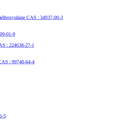
méthoxysilane CAS : 34937-00-3
709-01-9
AS : 224638-27-1
 CAS : 99740-64-4
6-5