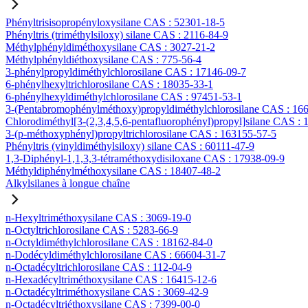
Phényltrisisopropényloxysilane CAS : 52301-18-5
Phényltris (triméthylsiloxy) silane CAS : 2116-84-9
Méthylphényldiméthoxysilane CAS : 3027-21-2
Méthylphényldiéthoxysilane CAS : 775-56-4
3-phénylpropyldiméthylchlorosilane CAS : 17146-09-7
6-phénylhexyltrichlorosilane CAS : 18035-33-1
6-phénylhexyldiméthylchlorosilane CAS : 97451-53-1
3-(Pentabromophénylméthoxy)propyldiméthylchlorosilane CAS : 16
Chlorodiméthyl[3-(2,3,4,5,6-pentafluorophényl)propyl]silane CAS :
3-(p-méthoxyphényl)propyltrichlorosilane CAS : 163155-57-5
Phényltris (vinyldiméthylsiloxy) silane CAS : 60111-47-9
1,3-Diphényl-1,1,3,3-tétraméthoxydisiloxane CAS : 17938-09-9
Méthyldiphénylméthoxysilane CAS : 18407-48-2
Alkylsilanes à longue chaîne
n-Hexyltriméthoxysilane CAS : 3069-19-0
n-Octyltrichlorosilane CAS : 5283-66-9
n-Octyldiméthylchlorosilane CAS : 18162-84-0
n-Dodécyldiméthylchlorosilane CAS : 66604-31-7
n-Octadécyltrichlorosilane CAS : 112-04-9
n-Hexadécyltriméthoxysilane CAS : 16415-12-6
n-Octadécyltriméthoxysilane CAS : 3069-42-9
n-Octadécyltriéthoxysilane CAS : 7399-00-0