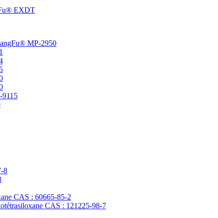
angFu® EXDT
t ChangFu® MP-2950
1
4
5
0
0
P-9115
0
7-8
3
loxane CAS : 60665-85-2
clotétrasiloxane CAS : 121225-98-7