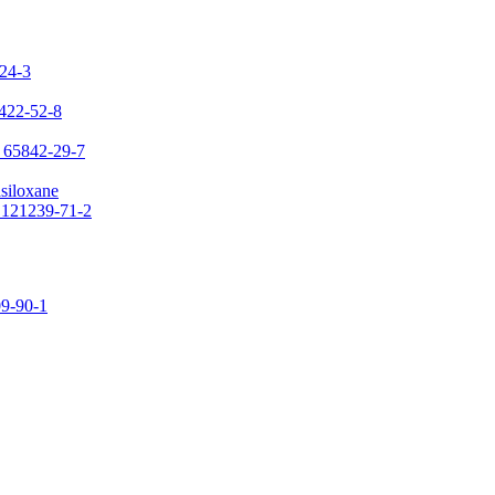
-24-3
7422-52-8
: 65842-29-7
asiloxane
: 121239-71-2
09-90-1