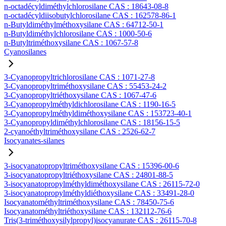
n-octadécyldiméthylchlorosilane CAS : 18643-08-8
n-octadécyldiisobutylchlorosilane CAS : 162578-86-1
n-Butyldiméthylméthoxysilane CAS : 64712-50-1
n-Butyldiméthylchlorosilane CAS : 1000-50-6
n-Butyltriméthoxysilane CAS : 1067-57-8
Cyanosilanes
3-Cyanopropyltrichlorosilane CAS : 1071-27-8
3-Cyanopropyltriméthoxysilane CAS : 55453-24-2
3-Cyanopropyltriéthoxysilane CAS : 1067-47-6
3-Cyanopropylméthyldichlorosilane CAS : 1190-16-5
3-Cyanopropylméthyldiméthoxysilane CAS : 153723-40-1
3-Cyanopropyldiméthylchlorosilane CAS : 18156-15-5
2-cyanoéthyltriméthoxysilane CAS : 2526-62-7
Isocyanates-silanes
3-isocyanatopropyltriméthoxysilane CAS : 15396-00-6
3-isocyanatopropyltriéthoxysilane CAS : 24801-88-5
3-isocyanatopropylméthyldiméthoxysilane CAS : 26115-72-0
3-isocyanatopropylméthyldiéthoxysilane CAS : 33491-28-0
Isocyanatométhyltriméthoxysilane CAS : 78450-75-6
Isocyanatométhyltriéthoxysilane CAS : 132112-76-6
Tris(3-triméthoxysilylpropyl)isocyanurate CAS : 26115-70-8