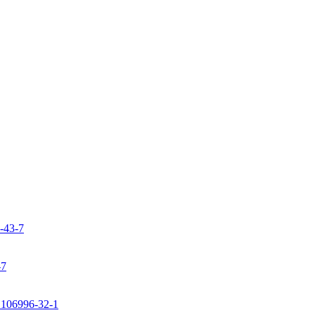
9-43-7
-7
: 106996-32-1