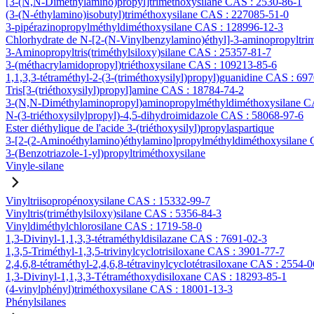
[3-(N,N-Diméthylamino)propyl]triméthoxysilane CAS : 2530-86-1
(3-(N-éthylamino)isobutyl)triméthoxysilane CAS : 227085-51-0
3-pipérazinopropylméthyldiméthoxysilane CAS : 128996-12-3
Chlorhydrate de N-[2-(N-Vinylbenzylamino)éthyl]-3-aminopropyltri
3-Aminopropyltris(triméthylsiloxy)silane CAS : 25357-81-7
3-(méthacrylamidopropyl)triéthoxysilane CAS : 109213-85-6
1,1,3,3-tétraméthyl-2-(3-(triméthoxysilyl)propyl)guanidine CAS : 69
Tris[3-(triéthoxysilyl)propyl]amine CAS : 18784-74-2
3-(N,N-Diméthylaminopropyl)aminopropylméthyldiméthoxysilane C
N-(3-triéthoxysilylpropyl)-4,5-dihydroimidazole CAS : 58068-97-6
Ester diéthylique de l'acide 3-(triéthoxysilyl)propylaspartique
3-[2-(2-Aminoéthylamino)éthylamino]propylméthyldiméthoxysilane
3-(Benzotriazole-1-yl)propyltriméthoxysilane
Vinyle-silane
Vinyltriisopropénoxysilane CAS : 15332-99-7
Vinyltris(triméthylsiloxy)silane CAS : 5356-84-3
Vinyldiméthylchlorosilane CAS : 1719-58-0
1,3-Divinyl-1,1,3,3-tétraméthyldisilazane CAS : 7691-02-3
1,3,5-Triméthyl-1,3,5-trivinylcyclotrisiloxane CAS : 3901-77-7
2,4,6,8-tétraméthyl-2,4,6,8-tétravinylcyclotétrasiloxane CAS : 2554-0
1,3-Divinyl-1,1,3,3-Tétraméthoxydisiloxane CAS : 18293-85-1
(4-vinylphényl)triméthoxysilane CAS : 18001-13-3
Phénylsilanes