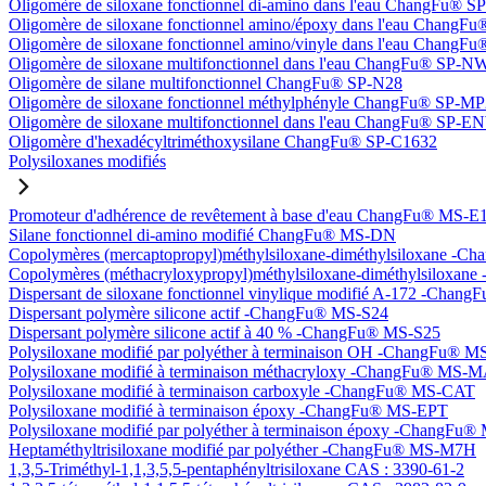
Oligomère de siloxane fonctionnel di-amino dans l'eau ChangFu® 
Oligomère de siloxane fonctionnel amino/époxy dans l'eau Chang
Oligomère de siloxane fonctionnel amino/vinyle dans l'eau Chan
Oligomère de siloxane multifonctionnel dans l'eau ChangFu® SP-N
Oligomère de silane multifonctionnel ChangFu® SP-N28
Oligomère de siloxane fonctionnel méthylphényle ChangFu® SP-M
Oligomère de siloxane multifonctionnel dans l'eau ChangFu® SP-
Oligomère d'hexadécyltriméthoxysilane ChangFu® SP-C1632
Polysiloxanes modifiés
Promoteur d'adhérence de revêtement à base d'eau ChangFu® MS-E
Silane fonctionnel di-amino modifié ChangFu® MS-DN
Copolymères (mercaptopropyl)méthylsiloxane-diméthylsiloxane -
Copolymères (méthacryloxypropyl)méthylsiloxane-diméthylsilox
Dispersant de siloxane fonctionnel vinylique modifié A-172 -Cha
Dispersant polymère silicone actif -ChangFu® MS-S24
Dispersant polymère silicone actif à 40 % -ChangFu® MS-S25
Polysiloxane modifié par polyéther à terminaison OH -ChangFu®
Polysiloxane modifié à terminaison méthacryloxy -ChangFu® MS-
Polysiloxane modifié à terminaison carboxyle -ChangFu® MS-CAT
Polysiloxane modifié à terminaison époxy -ChangFu® MS-EPT
Polysiloxane modifié par polyéther à terminaison époxy -ChangFu
Heptaméthyltrisiloxane modifié par polyéther -ChangFu® MS-M7H
1,3,5-Triméthyl-1,1,3,5,5-pentaphényltrisiloxane CAS : 3390-61-2