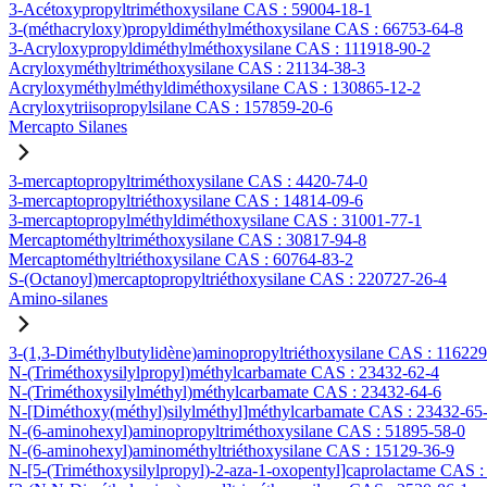
3-Acétoxypropyltriméthoxysilane CAS : 59004-18-1
3-(méthacryloxy)propyldiméthylméthoxysilane CAS : 66753-64-8
3-Acryloxypropyldiméthylméthoxysilane CAS : 111918-90-2
Acryloxyméthyltriméthoxysilane CAS : 21134-38-3
Acryloxyméthylméthyldiméthoxysilane CAS : 130865-12-2
Acryloxytriisopropylsilane CAS : 157859-20-6
Mercapto Silanes
3-mercaptopropyltriméthoxysilane CAS : 4420-74-0
3-mercaptopropyltriéthoxysilane CAS : 14814-09-6
3-mercaptopropylméthyldiméthoxysilane CAS : 31001-77-1
Mercaptométhyltriméthoxysilane CAS : 30817-94-8
Mercaptométhyltriéthoxysilane CAS : 60764-83-2
S-(Octanoyl)mercaptopropyltriéthoxysilane CAS : 220727-26-4
Amino-silanes
3-(1,3-Diméthylbutylidène)aminopropyltriéthoxysilane CAS : 11622
N-(Triméthoxysilylpropyl)méthylcarbamate CAS : 23432-62-4
N-(Triméthoxysilylméthyl)méthylcarbamate CAS : 23432-64-6
N-[Diméthoxy(méthyl)silylméthyl]méthylcarbamate CAS : 23432-65
N-(6-aminohexyl)aminopropyltriméthoxysilane CAS : 51895-58-0
N-(6-aminohexyl)aminométhyltriéthoxysilane CAS : 15129-36-9
N-[5-(Triméthoxysilylpropyl)-2-aza-1-oxopentyl]caprolactame CAS 