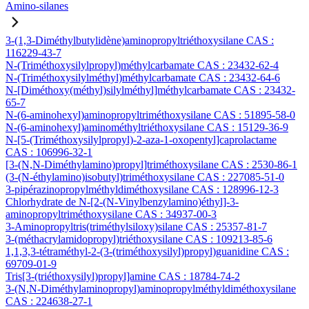
Amino-silanes
3-(1,3-Diméthylbutylidène)aminopropyltriéthoxysilane CAS :
116229-43-7
N-(Triméthoxysilylpropyl)méthylcarbamate CAS : 23432-62-4
N-(Triméthoxysilylméthyl)méthylcarbamate CAS : 23432-64-6
N-[Diméthoxy(méthyl)silylméthyl]méthylcarbamate CAS : 23432-
65-7
N-(6-aminohexyl)aminopropyltriméthoxysilane CAS : 51895-58-0
N-(6-aminohexyl)aminométhyltriéthoxysilane CAS : 15129-36-9
N-[5-(Triméthoxysilylpropyl)-2-aza-1-oxopentyl]caprolactame
CAS : 106996-32-1
[3-(N,N-Diméthylamino)propyl]triméthoxysilane CAS : 2530-86-1
(3-(N-éthylamino)isobutyl)triméthoxysilane CAS : 227085-51-0
3-pipérazinopropylméthyldiméthoxysilane CAS : 128996-12-3
Chlorhydrate de N-[2-(N-Vinylbenzylamino)éthyl]-3-
aminopropyltriméthoxysilane CAS : 34937-00-3
3-Aminopropyltris(triméthylsiloxy)silane CAS : 25357-81-7
3-(méthacrylamidopropyl)triéthoxysilane CAS : 109213-85-6
1,1,3,3-tétraméthyl-2-(3-(triméthoxysilyl)propyl)guanidine CAS :
69709-01-9
Tris[3-(triéthoxysilyl)propyl]amine CAS : 18784-74-2
3-(N,N-Diméthylaminopropyl)aminopropylméthyldiméthoxysilane
CAS : 224638-27-1