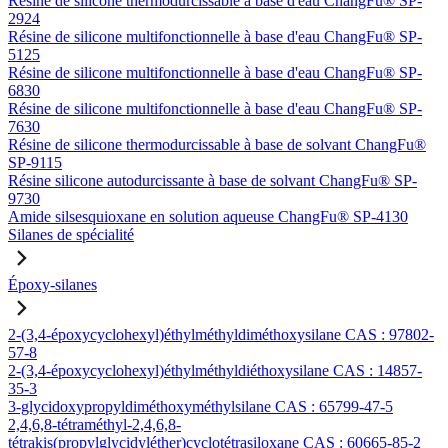
Résine de silicone thermodurcissable à base d'eau ChangFu® SP-
2924
Résine de silicone multifonctionnelle à base d'eau ChangFu® SP-
5125
Résine de silicone multifonctionnelle à base d'eau ChangFu® SP-
6830
Résine de silicone multifonctionnelle à base d'eau ChangFu® SP-
7630
Résine de silicone thermodurcissable à base de solvant ChangFu®
SP-9115
Résine silicone autodurcissante à base de solvant ChangFu® SP-
9730
Amide silsesquioxane en solution aqueuse ChangFu® SP-4130
Silanes de spécialité
Époxy-silanes
2-(3,4-époxycyclohexyl)éthylméthyldiméthoxysilane CAS : 97802-
57-8
2-(3,4-époxycyclohexyl)éthylméthyldiéthoxysilane CAS : 14857-
35-3
3-glycidoxypropyldiméthoxyméthylsilane CAS : 65799-47-5
2,4,6,8-tétraméthyl-2,4,6,8-
tétrakis(propylglycidyléther)cyclotétrasiloxane CAS : 60665-85-2