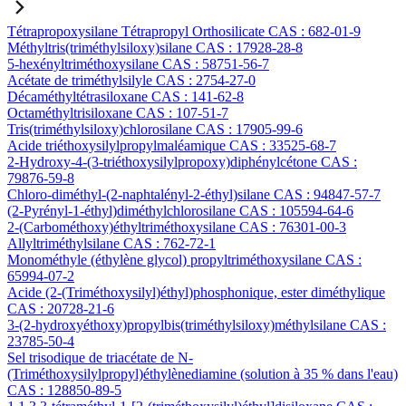
Tétrapropoxysilane Tétrapropyl Orthosilicate CAS : 682-01-9
Méthyltris(triméthylsiloxy)silane CAS : 17928-28-8
5-hexényltriméthoxysilane CAS : 58751-56-7
Acétate de triméthylsilyle CAS : 2754-27-0
Décaméthyltétrasiloxane CAS : 141-62-8
Octaméthyltrisiloxane CAS : 107-51-7
Tris(triméthylsiloxy)chlorosilane CAS : 17905-99-6
Acide triéthoxysilylpropylmaléamique CAS : 33525-68-7
2-Hydroxy-4-(3-triéthoxysilylpropoxy)diphénylcétone CAS :
79876-59-8
Chloro-diméthyl-(2-naphtalényl-2-éthyl)silane CAS : 94847-57-7
(2-Pyrényl-1-éthyl)diméthylchlorosilane CAS : 105594-64-6
2-(Carbométhoxy)éthyltriméthoxysilane CAS : 76301-00-3
Allyltriméthylsilane CAS : 762-72-1
Monométhyle (éthylène glycol) propyltriméthoxysilane CAS :
65994-07-2
Acide (2-(Triméthoxysilyl)éthyl)phosphonique, ester diméthylique
CAS : 20728-21-6
3-(2-hydroxyéthoxy)propylbis(triméthylsiloxy)méthylsilane CAS :
23785-50-4
Sel trisodique de triacétate de N-
(Triméthoxysilylpropyl)éthylènediamine (solution à 35 % dans l'eau)
CAS : 128850-89-5