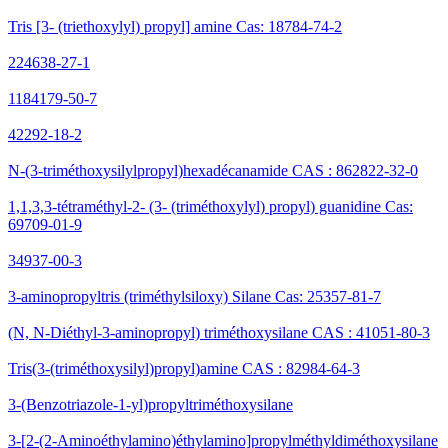
Tris [3- (triethoxylyl) propyl] amine Cas: 18784-74-2
224638-27-1
1184179-50-7
42292-18-2
N-(3-triméthoxysilylpropyl)hexadécanamide CAS : 862822-32-0
1,1,3,3-tétraméthyl-2- (3- (triméthoxylyl) propyl) guanidine Cas:
69709-01-9
34937-00-3
3-aminopropyltris (triméthylsiloxy) Silane Cas: 25357-81-7
(N, N-Diéthyl-3-aminopropyl) triméthoxysilane CAS : 41051-80-3
Tris(3-(triméthoxysilyl)propyl)amine CAS : 82984-64-3
3-(Benzotriazole-1-yl)propyltriméthoxysilane
3-[2-(2-Aminoéthylamino)éthylamino]propylméthyldiméthoxysilane