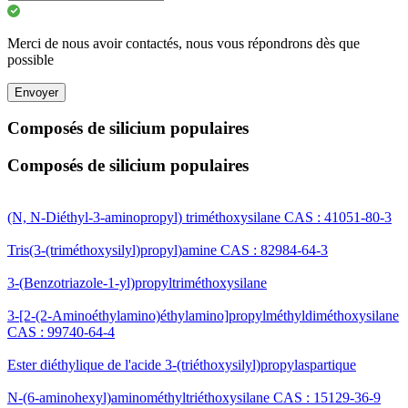
Merci de nous avoir contactés, nous vous répondrons dès que
possible
Envoyer
Composés de silicium populaires
Composés de silicium populaires
(N, N-Diéthyl-3-aminopropyl) triméthoxysilane CAS : 41051-80-3
Tris(3-(triméthoxysilyl)propyl)amine CAS : 82984-64-3
3-(Benzotriazole-1-yl)propyltriméthoxysilane
3-[2-(2-Aminoéthylamino)éthylamino]propylméthyldiméthoxysilane
CAS : 99740-64-4
Ester diéthylique de l'acide 3-(triéthoxysilyl)propylaspartique
N-(6-aminohexyl)aminométhyltriéthoxysilane CAS : 15129-36-9