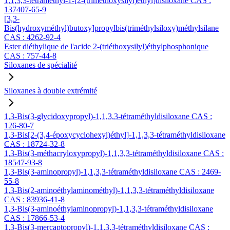
1,1,3,3-tétraméthyl-1-[2-(triméthoxysilyl)éthyl]disiloxane CAS :
137407-65-9
[3,3-
Bis(hydroxyméthyl)butoxy]propylbis(triméthylsiloxy)méthylsilane
CAS : 4262-92-4
Ester diéthylique de l'acide 2-(triéthoxysilyl)éthylphosphonique
CAS : 757-44-8
Siloxanes de spécialité
Siloxanes à double extrémité
1,3-Bis(3-glycidoxypropyl)-1,1,3,3-tétraméthyldisiloxane CAS :
126-80-7
1,3-Bis[2-(3,4-époxycyclohexyl)éthyl]-1,1,3,3-tétraméthyldisiloxane
CAS : 18724-32-8
1,3-Bis(3-méthacryloxypropyl)-1,1,3,3-tétraméthyldisiloxane CAS :
18547-93-8
1,3-Bis(3-aminopropyl)-1,1,3,3-tétraméthyldisiloxane CAS : 2469-
55-8
1,3-Bis(2-aminoéthylaminométhyl)-1,1,3,3-tétraméthyldisiloxane
CAS : 83936-41-8
1,3-Bis(3-aminoéthylaminopropyl)-1,1,3,3-tétraméthyldisiloxane
CAS : 17866-53-4
1,3-Bis(3-mercaptopropyl)-1,1,3,3-tétraméthyldisiloxane CAS :