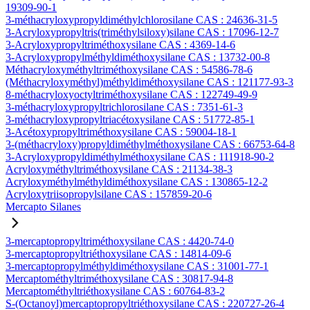
19309-90-1
3-méthacryloxypropyldiméthylchlorosilane CAS : 24636-31-5
3-Acryloxypropyltris(triméthylsiloxy)silane CAS : 17096-12-7
3-Acryloxypropyltriméthoxysilane CAS : 4369-14-6
3-Acryloxypropylméthyldiméthoxysilane CAS : 13732-00-8
Méthacryloxyméthyltriméthoxysilane CAS : 54586-78-6
(Méthacryloxyméthyl)méthyldiméthoxysilane CAS : 121177-93-3
8-méthacryloxyoctyltriméthoxysilane CAS : 122749-49-9
3-méthacryloxypropyltrichlorosilane CAS : 7351-61-3
3-méthacryloxypropyltriacétoxysilane CAS : 51772-85-1
3-Acétoxypropyltriméthoxysilane CAS : 59004-18-1
3-(méthacryloxy)propyldiméthylméthoxysilane CAS : 66753-64-8
3-Acryloxypropyldiméthylméthoxysilane CAS : 111918-90-2
Acryloxyméthyltriméthoxysilane CAS : 21134-38-3
Acryloxyméthylméthyldiméthoxysilane CAS : 130865-12-2
Acryloxytriisopropylsilane CAS : 157859-20-6
Mercapto Silanes
3-mercaptopropyltriméthoxysilane CAS : 4420-74-0
3-mercaptopropyltriéthoxysilane CAS : 14814-09-6
3-mercaptopropylméthyldiméthoxysilane CAS : 31001-77-1
Mercaptométhyltriméthoxysilane CAS : 30817-94-8
Mercaptométhyltriéthoxysilane CAS : 60764-83-2
S-(Octanoyl)mercaptopropyltriéthoxysilane CAS : 220727-26-4