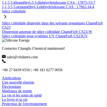
1,1,5,5-tétraméthyl-3,3-diphényltrisiloxane CAS : 17875-55-7
1,1,3,5,5-pentaméthyl-3-phényltrisiloxane CAS : 17962-34-4
Silice colloïdale
Silice colloïdale dispersée dans des solvants organiques ChangFu®
CS23
Dispersion aqueuse de silice colloïdale ChangFu® CS23-W
Silice colloïdale pour systèmes UV ChangFu® CS23UV
Contactez Changfu Chemical maintenant!
sales@cfsilanes.com
+86 27 8439 6550 | +86 181 6277 0058
Applications
Une nouvelle énergie
Électronique
Matériaux de pointe
La vie et les soins de santé
Le foyer et la vie
Protection de l'environnement