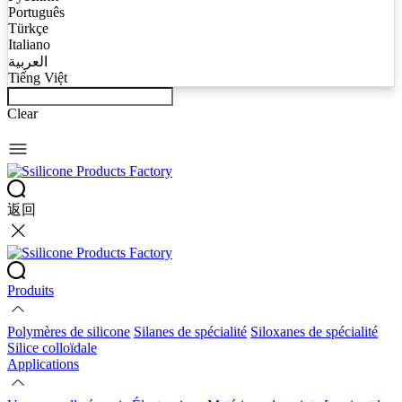
Português
Türkçe
Italiano
العربية
Tiếng Việt
Clear
返回
Produits
Polymères de silicone
Silanes de spécialité
Siloxanes de spécialité
Silice colloïdale
Applications