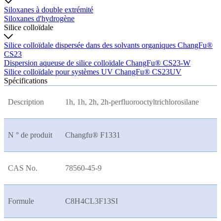
Siloxanes à double extrémité
Siloxanes d'hydrogène
Silice colloïdale
Silice colloïdale dispersée dans des solvants organiques ChangFu®
CS23
Dispersion aqueuse de silice colloïdale ChangFu® CS23-W
Silice colloïdale pour systèmes UV ChangFu® CS23UV
Spécifications
Description
1h, 1h, 2h, 2h-perfluorooctyltrichlorosilane
N ° de produit
Changfu® F1331
CAS No.
78560-45-9
Formule
C8H4CL3F13SI