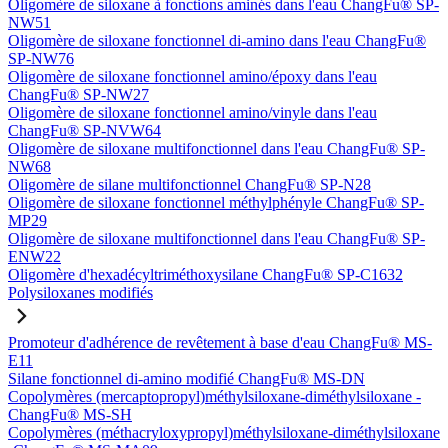
Oligomère de siloxane à fonctions aminés dans l'eau ChangFu® SP-
NW51
Oligomère de siloxane fonctionnel di-amino dans l'eau ChangFu®
SP-NW76
Oligomère de siloxane fonctionnel amino/époxy dans l'eau
ChangFu® SP-NW27
Oligomère de siloxane fonctionnel amino/vinyle dans l'eau
ChangFu® SP-NVW64
Oligomère de siloxane multifonctionnel dans l'eau ChangFu® SP-
NW68
Oligomère de silane multifonctionnel ChangFu® SP-N28
Oligomère de siloxane fonctionnel méthylphényle ChangFu® SP-
MP29
Oligomère de siloxane multifonctionnel dans l'eau ChangFu® SP-
ENW22
Oligomère d'hexadécyltriméthoxysilane ChangFu® SP-C1632
Polysiloxanes modifiés
Promoteur d'adhérence de revêtement à base d'eau ChangFu® MS-
E11
Silane fonctionnel di-amino modifié ChangFu® MS-DN
Copolymères (mercaptopropyl)méthylsiloxane-diméthylsiloxane -
ChangFu® MS-SH
Copolymères (méthacryloxypropyl)méthylsiloxane-diméthylsiloxane