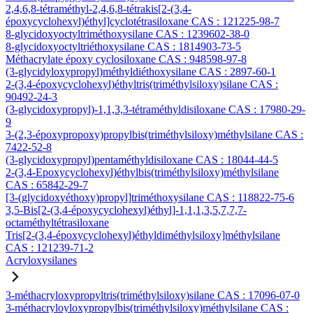
2,4,6,8-tétraméthyl-2,4,6,8-tétrakis[2-(3,4-
époxycyclohexyl)éthyl]cyclotétrasiloxane CAS : 121225-98-7
8-glycidoxyoctyltriméthoxysilane CAS : 1239602-38-0
8-glycidoxyoctyltriéthoxysilane CAS : 1814903-73-5
Méthacrylate époxy cyclosiloxane CAS : 948598-97-8
(3-glycidyloxypropyl)méthyldiéthoxysilane CAS : 2897-60-1
2-(3,4-époxycyclohexyl)éthyltris(triméthylsiloxy)silane CAS :
90492-24-3
(3-glycidoxypropyl)-1,1,3,3-tétraméthyldisiloxane CAS : 17980-29-
9
3-(2,3-époxypropoxy)propylbis(triméthylsiloxy)méthylsilane CAS :
7422-52-8
(3-glycidoxypropyl)pentaméthyldisiloxane CAS : 18044-44-5
2-(3,4-Epoxycyclohexyl)éthylbis(triméthylsiloxy)méthylsilane
CAS : 65842-29-7
[3-(glycidoxyéthoxy)propyl]triméthoxysilane CAS : 118822-75-6
3,5-Bis[2-(3,4-époxycyclohexyl)éthyl]-1,1,1,3,5,7,7,7-
octaméthyltétrasiloxane
Tris[2-(3,4-époxycyclohexyl)éthyldiméthylsiloxy]méthylsilane
CAS : 121239-71-2
Acryloxysilanes
3-méthacryloxypropyltris(triméthylsiloxy)silane CAS : 17096-07-0
3-méthacryloyloxypropylbis(triméthylsiloxy)méthylsilane CAS :