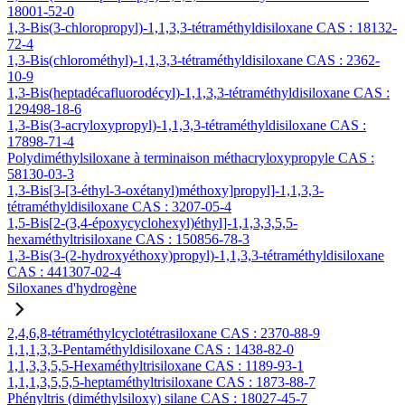
18001-52-0
1,3-Bis(3-chloropropyl)-1,1,3,3-tétraméthyldisiloxane CAS : 18132-
72-4
1,3-Bis(chlorométhyl)-1,1,3,3-tétraméthyldisiloxane CAS : 2362-
10-9
1,3-Bis(heptadécafluorodécyl)-1,1,3,3-tétraméthyldisiloxane CAS :
129498-18-6
1,3-Bis(3-acryloxypropyl)-1,1,3,3-tétraméthyldisiloxane CAS :
17898-71-4
Polydiméthylsiloxane à terminaison méthacryloxypropyle CAS :
58130-03-3
1,3-Bis[3-[3-éthyl-3-oxétanyl)méthoxy]propyl]-1,1,3,3-
tétraméthyldisiloxane CAS : 3207-05-4
1,5-Bis[2-(3,4-époxycyclohexyl)éthyl]-1,1,3,3,5,5-
hexaméthyltrisiloxane CAS : 150856-78-3
1,3-Bis(3-(2-hydroxyéthoxy)propyl)-1,1,3,3-tétraméthyldisiloxane
CAS : 441307-02-4
Siloxanes d'hydrogène
2,4,6,8-tétraméthylcyclotétrasiloxane CAS : 2370-88-9
1,1,1,3,3-Pentaméthyldisiloxane CAS : 1438-82-0
1,1,3,3,5,5-Hexaméthyltrisiloxane CAS : 1189-93-1
1,1,1,3,5,5,5-heptaméthyltrisiloxane CAS : 1873-88-7
Phényltris (diméthylsiloxy) silane CAS : 18027-45-7