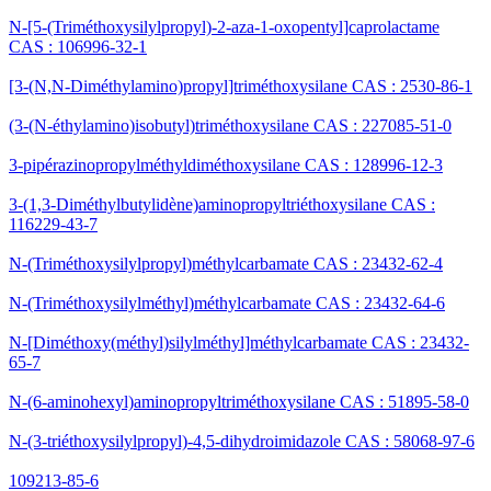
N-[5-(Triméthoxysilylpropyl)-2-aza-1-oxopentyl]caprolactame
CAS : 106996-32-1
[3-(N,N-Diméthylamino)propyl]triméthoxysilane CAS : 2530-86-1
(3-(N-éthylamino)isobutyl)triméthoxysilane CAS : 227085-51-0
3-pipérazinopropylméthyldiméthoxysilane CAS : 128996-12-3
3-(1,3-Diméthylbutylidène)aminopropyltriéthoxysilane CAS :
116229-43-7
N-(Triméthoxysilylpropyl)méthylcarbamate CAS : 23432-62-4
N-(Triméthoxysilylméthyl)méthylcarbamate CAS : 23432-64-6
N-[Diméthoxy(méthyl)silylméthyl]méthylcarbamate CAS : 23432-
65-7
N-(6-aminohexyl)aminopropyltriméthoxysilane CAS : 51895-58-0
N-(3-triéthoxysilylpropyl)-4,5-dihydroimidazole CAS : 58068-97-6
109213-85-6