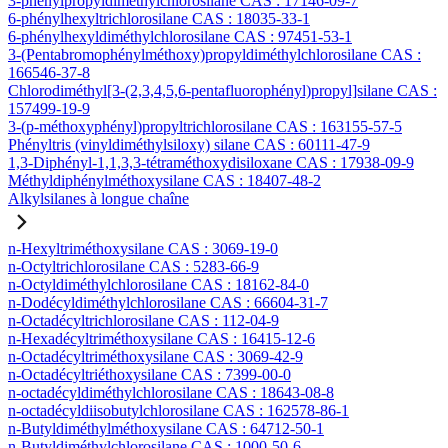
3-phénylpropyldiméthylchlorosilane CAS : 17146-09-7
6-phénylhexyltrichlorosilane CAS : 18035-33-1
6-phénylhexyldiméthylchlorosilane CAS : 97451-53-1
3-(Pentabromophénylméthoxy)propyldiméthylchlorosilane CAS :
166546-37-8
Chlorodiméthyl[3-(2,3,4,5,6-pentafluorophényl)propyl]silane CAS :
157499-19-9
3-(p-méthoxyphényl)propyltrichlorosilane CAS : 163155-57-5
Phényltris (vinyldiméthylsiloxy) silane CAS : 60111-47-9
1,3-Diphényl-1,1,3,3-tétraméthoxydisiloxane CAS : 17938-09-9
Méthyldiphénylméthoxysilane CAS : 18407-48-2
Alkylsilanes à longue chaîne
n-Hexyltriméthoxysilane CAS : 3069-19-0
n-Octyltrichlorosilane CAS : 5283-66-9
n-Octyldiméthylchlorosilane CAS : 18162-84-0
n-Dodécyldiméthylchlorosilane CAS : 66604-31-7
n-Octadécyltrichlorosilane CAS : 112-04-9
n-Hexadécyltriméthoxysilane CAS : 16415-12-6
n-Octadécyltriméthoxysilane CAS : 3069-42-9
n-Octadécyltriéthoxysilane CAS : 7399-00-0
n-octadécyldiméthylchlorosilane CAS : 18643-08-8
n-octadécyldiisobutylchlorosilane CAS : 162578-86-1
n-Butyldiméthylméthoxysilane CAS : 64712-50-1
n-Butyldiméthylchlorosilane CAS : 1000-50-6