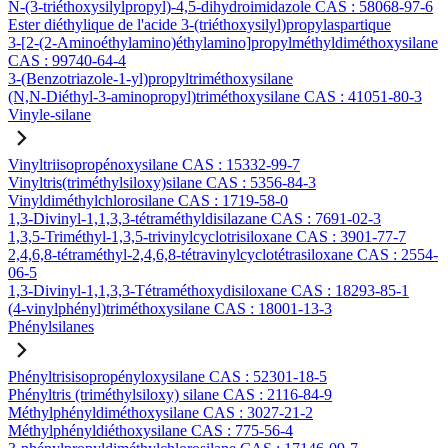
N-(3-triéthoxysilylpropyl)-4,5-dihydroimidazole CAS : 58068-97-6
Ester diéthylique de l'acide 3-(triéthoxysilyl)propylaspartique
3-[2-(2-Aminoéthylamino)éthylamino]propylméthyldiméthoxysilane
CAS : 99740-64-4
3-(Benzotriazole-1-yl)propyltriméthoxysilane
(N,N-Diéthyl-3-aminopropyl)triméthoxysilane CAS : 41051-80-3
Vinyle-silane
Vinyltriisopropénoxysilane CAS : 15332-99-7
Vinyltris(triméthylsiloxy)silane CAS : 5356-84-3
Vinyldiméthylchlorosilane CAS : 1719-58-0
1,3-Divinyl-1,1,3,3-tétraméthyldisilazane CAS : 7691-02-3
1,3,5-Triméthyl-1,3,5-trivinylcyclotrisiloxane CAS : 3901-77-7
2,4,6,8-tétraméthyl-2,4,6,8-tétravinylcyclotétrasiloxane CAS : 2554-
06-5
1,3-Divinyl-1,1,3,3-Tétraméthoxydisiloxane CAS : 18293-85-1
(4-vinylphényl)triméthoxysilane CAS : 18001-13-3
Phénylsilanes
Phényltrisisopropényloxysilane CAS : 52301-18-5
Phényltris (triméthylsiloxy) silane CAS : 2116-84-9
Méthylphényldiméthoxysilane CAS : 3027-21-2
Méthylphényldiéthoxysilane CAS : 775-56-4