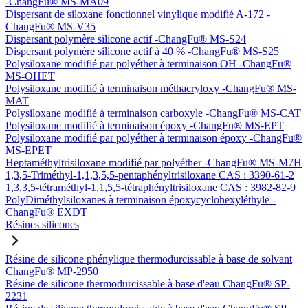
-ChangFu® MS-MA09
Dispersant de siloxane fonctionnel vinylique modifié A-172 -
ChangFu® MS-V35
Dispersant polymère silicone actif -ChangFu® MS-S24
Dispersant polymère silicone actif à 40 % -ChangFu® MS-S25
Polysiloxane modifié par polyéther à terminaison OH -ChangFu®
MS-OHET
Polysiloxane modifié à terminaison méthacryloxy -ChangFu® MS-
MAT
Polysiloxane modifié à terminaison carboxyle -ChangFu® MS-CAT
Polysiloxane modifié à terminaison époxy -ChangFu® MS-EPT
Polysiloxane modifié par polyéther à terminaison époxy -ChangFu®
MS-EPET
Heptaméthyltrisiloxane modifié par polyéther -ChangFu® MS-M7H
1,3,5-Triméthyl-1,1,3,5,5-pentaphényltrisiloxane CAS : 3390-61-2
1,3,3,5-tétraméthyl-1,1,5,5-tétraphényltrisiloxane CAS : 3982-82-9
PolyDiméthylsiloxanes à terminaison époxycyclohexyléthyle -
ChangFu® EXDT
Résines silicones
Résine de silicone phénylique thermodurcissable à base de solvant
ChangFu® MP-2950
Résine de silicone thermodurcissable à base d'eau ChangFu® SP-
2231