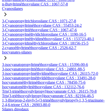
n-Butyltriméthoxysilane CAS : 1067-57-8
Cyanosilanes
3-Cyanopropyltrichlorosilane CAS : 1071-27-8
3-Cyanopropyltriméthoxysilane CAS : 55453-24-2
3-Cyanopropyltriéthoxysilane CAS : 1067-47-6
3-Cyanopropylméthyldichlorosilane CAS : 1190-16-5
3-Cyanopropylméthyldiméthoxysilane CAS : 153723-40-1
3-Cyanopropyldiméthylchlorosilane CAS : 18156-15-5
2-cyanoéthyltriméthoxysilane CAS : 2526-62-7
Isocyanates-silanes
3-isocyanatopropyltriméthoxysilane CAS : 15396-00-6
3-isocyanatopropyltriéthoxysilane CAS : 24801-88-5
3-isocyanatopropylméthyldiméthoxysilane CAS : 26115-72-0
3-isocyanatopropylméthyldiéthoxysilane CAS : 33491-28-0
Isocyanatométhyltriméthoxysilane CAS : 78450-75-6
Isocyanatométhyltriéthoxysilane CAS : 132112-76-6
Tris(3-triméthoxysilylpropyl)isocyanurate CAS : 26115-70-8
Tris(3-triéthoxysilylpropyl)isocyanurate CAS : 82194-46-5
1,3-Bis(prop-2-ényl)-5-(3-triméthoxysilylpropyl)-1,3,5-triazinane-
2,4,6-trione CAS : 26903-80-0
Silanes dipodaux