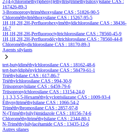
2-[4-(chlorométhyl)phényl]éthyltris(triméthylsiloxy)silane CAS :
167426-89-3
3-Bromopropyltriméthoxysilane CAS : 51826-90-5
Chlorométhyltriéthoxysilane CAS : 15267-95-5
1H,1H,2H,2H-Perfluorohexylméthyldichlorosilane CAS : 38436-
16-7
1H,1H,2H,2H-Perfluorooctyltrichlorosilane CAS : 78560-45-9
1H,1H,2H,2H-Perfluorodécyltrichlorosilane CAS : 78560-44-8
Chlorométhydichlorosilane CAS : 18170-89-3
Agents silylants
tert-butyldiméthylchlorosilane CAS : 18162-48-6
tert-butyldiphénylchlorosilane CAS : 58479-61-1
Triéthylsilane CAS : 617-86-7
Triéthylchlorosilane CAS : 994-30-9
Triisopropylsilane CAS : 6459-79-6
Triisopropylchlorosilane CAS : 13154-24-0
1,1,3,3,5,5-Hexaméthylcyclotrisilazane CAS : 1009-93-4
Éthynyltriméthylsilane CAS : 1066-54-2
Triméthylbromosilane CAS : 2857-97-8
N-(Triméthylsilyl)imidazole CAS : 18156-74-6
Chlorométhyltriméthylsilane CAS : 2344-80-1
N-Triméthylsilylacétamide CAS : 13435-12-6
Autres silanes