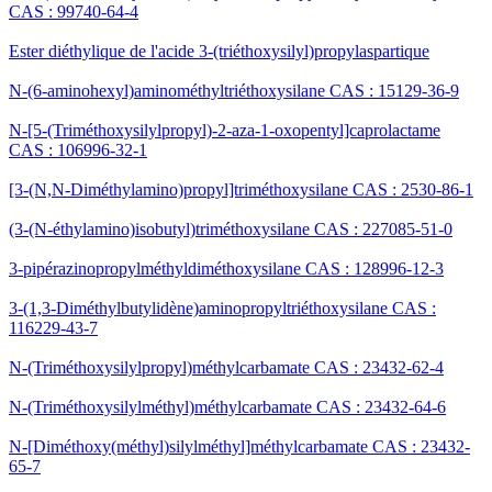
CAS : 99740-64-4
Ester diéthylique de l'acide 3-(triéthoxysilyl)propylaspartique
N-(6-aminohexyl)aminométhyltriéthoxysilane CAS : 15129-36-9
N-[5-(Triméthoxysilylpropyl)-2-aza-1-oxopentyl]caprolactame
CAS : 106996-32-1
[3-(N,N-Diméthylamino)propyl]triméthoxysilane CAS : 2530-86-1
(3-(N-éthylamino)isobutyl)triméthoxysilane CAS : 227085-51-0
3-pipérazinopropylméthyldiméthoxysilane CAS : 128996-12-3
3-(1,3-Diméthylbutylidène)aminopropyltriéthoxysilane CAS :
116229-43-7
N-(Triméthoxysilylpropyl)méthylcarbamate CAS : 23432-62-4
N-(Triméthoxysilylméthyl)méthylcarbamate CAS : 23432-64-6
N-[Diméthoxy(méthyl)silylméthyl]méthylcarbamate CAS : 23432-
65-7