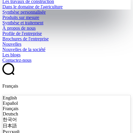
Les travaux de construction
Dans le domaine de l'agriculture
Synthèse personnalisée
Produits sur mesure
Synthèse et traitement
À propos de nous
Profile de l'entreprise
Brochures de l'entreprise
Nouvelles
Nouvelles de la société
Les blogs
Contactez-nous
Français
English
Español
Français
Deutsch
한국어
日本語
Русский