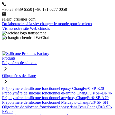
+86 27 8439 6550 | +86 181 6277 0058
sales@cfsilanes.com
Du laboratoire à la vie: changer le monde pour le mieux
Visitez notre site Web chinois
Produits
Polymères de silicone
Oligomères de silane
Prépolymère de silicone fonctionnel époxy ChangFu® SP-E20
Prépolymère de silicone fonctionnel di-amino ChangFu® SP-DN46
Prépolymère de silicone fonctionnel acryloxy ChangFu® SP-A70
Prépolymère de silicone fonctionnel Mercapto ChangFu® SP-SH
Oligomère de siloxane fonctionnel époxy dans l'eau ChangFu® SP-
EW29