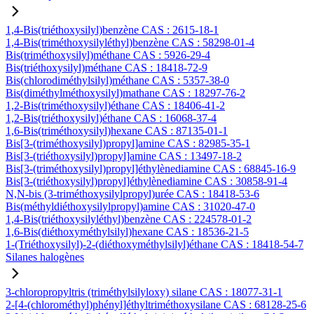
1,4-Bis(triéthoxysilyl)benzène CAS : 2615-18-1
1,4-Bis(triméthoxysilyléthyl)benzène CAS : 58298-01-4
Bis(triméthoxysilyl)méthane CAS : 5926-29-4
Bis(triéthoxysilyl)méthane CAS : 18418-72-9
Bis(chlorodiméthylsilyl)méthane CAS : 5357-38-0
Bis(diméthylméthoxysilyl)mathane CAS : 18297-76-2
1,2-Bis(triméthoxysilyl)éthane CAS : 18406-41-2
1,2-Bis(triéthoxysilyl)éthane CAS : 16068-37-4
1,6-Bis(triméthoxysilyl)hexane CAS : 87135-01-1
Bis[3-(triméthoxysilyl)propyl]amine CAS : 82985-35-1
Bis[3-(triéthoxysilyl)propyl]amine CAS : 13497-18-2
Bis[3-(triméthoxysilyl)propyl]éthylènediamine CAS : 68845-16-9
Bis[3-(triéthoxysilyl)propyl]éthylènediamine CAS : 30858-91-4
N,N-bis (3-triméthoxysilylpropyl)urée CAS : 18418-53-6
Bis(méthyldiéthoxysilylpropyl)amine CAS : 31020-47-0
1,4-Bis(triéthoxysilyléthyl)benzène CAS : 224578-01-2
1,6-Bis(diéthoxyméthylsilyl)hexane CAS : 18536-21-5
1-(Triéthoxysilyl)-2-(diéthoxyméthylsilyl)éthane CAS : 18418-54-7
Silanes halogènes
3-chloropropyltris (triméthylsilyloxy) silane CAS : 18077-31-1
2-[4-(chlorométhyl)phényl]éthyltriméthoxysilane CAS : 68128-25-6