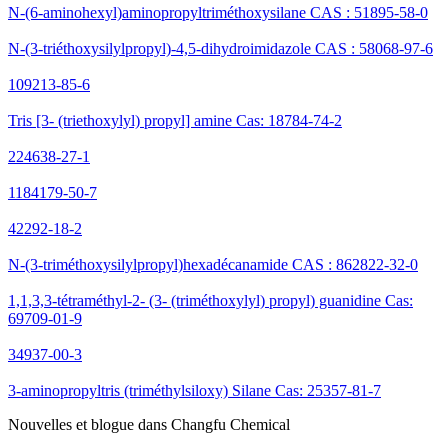
N-(6-aminohexyl)aminopropyltriméthoxysilane CAS : 51895-58-0
N-(3-triéthoxysilylpropyl)-4,5-dihydroimidazole CAS : 58068-97-6
109213-85-6
Tris [3- (triethoxylyl) propyl] amine Cas: 18784-74-2
224638-27-1
1184179-50-7
42292-18-2
N-(3-triméthoxysilylpropyl)hexadécanamide CAS : 862822-32-0
1,1,3,3-tétraméthyl-2- (3- (triméthoxylyl) propyl) guanidine Cas:
69709-01-9
34937-00-3
3-aminopropyltris (triméthylsiloxy) Silane Cas: 25357-81-7
Nouvelles et blogue dans Changfu Chemical