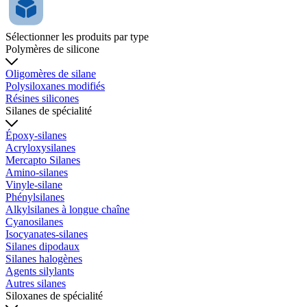
Sélectionner les produits par type
Polymères de silicone
Oligomères de silane
Polysiloxanes modifiés
Résines silicones
Silanes de spécialité
Époxy-silanes
Acryloxysilanes
Mercapto Silanes
Amino-silanes
Vinyle-silane
Phénylsilanes
Alkylsilanes à longue chaîne
Cyanosilanes
Isocyanates-silanes
Silanes dipodaux
Silanes halogènes
Agents silylants
Autres silanes
Siloxanes de spécialité