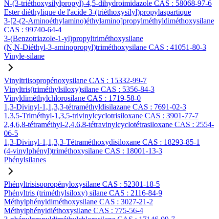
N-(3-triéthoxysilylpropyl)-4,5-dihydroimidazole CAS : 58068-97-6
Ester diéthylique de l'acide 3-(triéthoxysilyl)propylaspartique
3-[2-(2-Aminoéthylamino)éthylamino]propylméthyldiméthoxysilane
CAS : 99740-64-4
3-(Benzotriazole-1-yl)propyltriméthoxysilane
(N,N-Diéthyl-3-aminopropyl)triméthoxysilane CAS : 41051-80-3
Vinyle-silane
Vinyltriisopropénoxysilane CAS : 15332-99-7
Vinyltris(triméthylsiloxy)silane CAS : 5356-84-3
Vinyldiméthylchlorosilane CAS : 1719-58-0
1,3-Divinyl-1,1,3,3-tétraméthyldisilazane CAS : 7691-02-3
1,3,5-Triméthyl-1,3,5-trivinylcyclotrisiloxane CAS : 3901-77-7
2,4,6,8-tétraméthyl-2,4,6,8-tétravinylcyclotétrasiloxane CAS : 2554-
06-5
1,3-Divinyl-1,1,3,3-Tétraméthoxydisiloxane CAS : 18293-85-1
(4-vinylphényl)triméthoxysilane CAS : 18001-13-3
Phénylsilanes
Phényltrisisopropényloxysilane CAS : 52301-18-5
Phényltris (triméthylsiloxy) silane CAS : 2116-84-9
Méthylphényldiméthoxysilane CAS : 3027-21-2
Méthylphényldiéthoxysilane CAS : 775-56-4