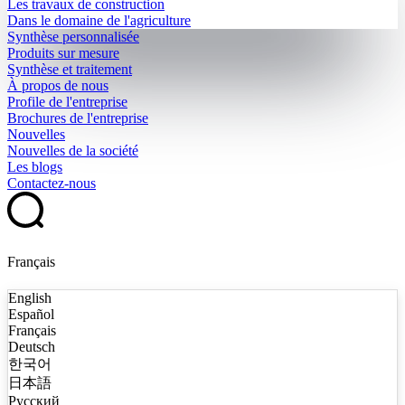
Les travaux de construction
Dans le domaine de l'agriculture
Synthèse personnalisée
Produits sur mesure
Synthèse et traitement
À propos de nous
Profile de l'entreprise
Brochures de l'entreprise
Nouvelles
Nouvelles de la société
Les blogs
Contactez-nous
Français
English
Español
Français
Deutsch
한국어
日本語
Русский