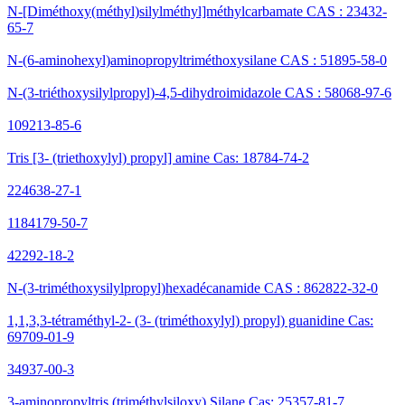
N-[Diméthoxy(méthyl)silylméthyl]méthylcarbamate CAS : 23432-
65-7
N-(6-aminohexyl)aminopropyltriméthoxysilane CAS : 51895-58-0
N-(3-triéthoxysilylpropyl)-4,5-dihydroimidazole CAS : 58068-97-6
109213-85-6
Tris [3- (triethoxylyl) propyl] amine Cas: 18784-74-2
224638-27-1
1184179-50-7
42292-18-2
N-(3-triméthoxysilylpropyl)hexadécanamide CAS : 862822-32-0
1,1,3,3-tétraméthyl-2- (3- (triméthoxylyl) propyl) guanidine Cas:
69709-01-9
34937-00-3
3-aminopropyltris (triméthylsiloxy) Silane Cas: 25357-81-7