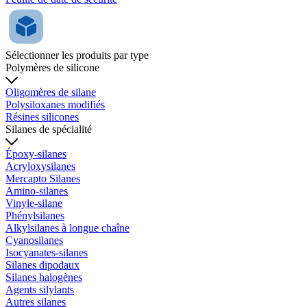
Sélectionner les produits par type
Polymères de silicone
Oligomères de silane
Polysiloxanes modifiés
Résines silicones
Silanes de spécialité
Époxy-silanes
Acryloxysilanes
Mercapto Silanes
Amino-silanes
Vinyle-silane
Phénylsilanes
Alkylsilanes à longue chaîne
Cyanosilanes
Isocyanates-silanes
Silanes dipodaux
Silanes halogènes
Agents silylants
Autres silanes