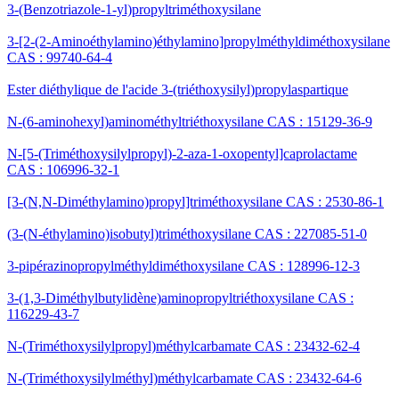
3-(Benzotriazole-1-yl)propyltriméthoxysilane
3-[2-(2-Aminoéthylamino)éthylamino]propylméthyldiméthoxysilane
CAS : 99740-64-4
Ester diéthylique de l'acide 3-(triéthoxysilyl)propylaspartique
N-(6-aminohexyl)aminométhyltriéthoxysilane CAS : 15129-36-9
N-[5-(Triméthoxysilylpropyl)-2-aza-1-oxopentyl]caprolactame
CAS : 106996-32-1
[3-(N,N-Diméthylamino)propyl]triméthoxysilane CAS : 2530-86-1
(3-(N-éthylamino)isobutyl)triméthoxysilane CAS : 227085-51-0
3-pipérazinopropylméthyldiméthoxysilane CAS : 128996-12-3
3-(1,3-Diméthylbutylidène)aminopropyltriéthoxysilane CAS :
116229-43-7
N-(Triméthoxysilylpropyl)méthylcarbamate CAS : 23432-62-4
N-(Triméthoxysilylméthyl)méthylcarbamate CAS : 23432-64-6