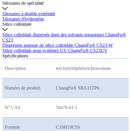
Siloxanes de spécialité
Siloxanes à double extrémité
Siloxanes d'hydrogène
Silice colloïdale
Silice colloïdale dispersée dans des solvants organiques ChangFu®
CS23
Dispersion aqueuse de silice colloïdale ChangFu® CS23-W
Silice colloïdale pour systèmes UV ChangFu® CS23UV
Spécifications
Description
tert-butyldiphénylchlorosilane
Numéro de produit.
ChangFu® SBA11TPh
N° CAS
58479-61-1
Formule
C16H19ClSi