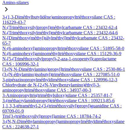
Amino-silanes
3-(1,3-Diméthylbutylidène)aminopropyltriéthoxysilane CAS :
116229-43-7
N-(Triméthoxysilylpropyl)méthylcarbamate CAS : 23432-62-4
N-(Triméthoxysilylméthyl)méthylcarbamate CAS : 23432-64-6
N-[Diméthoxy(méthyl)silylméthyl]méthylcarbamate CAS : 23432-
65-7
N-(6-aminohexyl)aminopropyltriméthoxysilane CAS : 51895-58-0
N-(6-aminohexyl)aminométhyltriéthoxysilane CAS : 15129-36-9
N-[5-(Triméthoxysilylpropyl)-2-aza-1-oxopentyl]caprolactame
CAS : 106996-32-1
[3-(N,N-Diméthylamino)propyl]triméthoxysilane CAS : 2530-86-1
(3-(N-éthylamino)isobutyl)triméthoxysilane CAS : 227085-51-0
3-pipérazinopropylméthyldiméthoxysilane CAS : 128996-12-3
Chlorhydrate de N-[2-(N-Vinylbenzylamino)éthyl]-3-
aminopropyltriméthoxysilane CAS : 34937-00-3
3-Aminopropyltris(triméthylsiloxy)silane CAS : 25357-81-7
3-(méthacrylamidopropyl)triéthoxysilane CAS : 109213-85-6
1,1,3,3-tétraméthyl-2-(3-(triméthoxysilyl)propyl)guanidine CAS :
69709-01-9
Tris[3-(triéthoxysilyl)propyl]amine CAS : 18784-74-2
3-(N,N-Diméthylaminopropyl)aminopropylméthyldiméthoxysilane
CAS : 224638-27-1