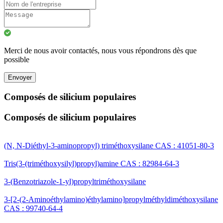
Merci de nous avoir contactés, nous vous répondrons dès que
possible
Envoyer
Composés de silicium populaires
Composés de silicium populaires
(N, N-Diéthyl-3-aminopropyl) triméthoxysilane CAS : 41051-80-3
Tris(3-(triméthoxysilyl)propyl)amine CAS : 82984-64-3
3-(Benzotriazole-1-yl)propyltriméthoxysilane
3-[2-(2-Aminoéthylamino)éthylamino]propylméthyldiméthoxysilane
CAS : 99740-64-4