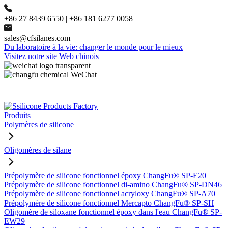
+86 27 8439 6550 | +86 181 6277 0058
sales@cfsilanes.com
Du laboratoire à la vie: changer le monde pour le mieux
Visitez notre site Web chinois
Produits
Polymères de silicone
Oligomères de silane
Prépolymère de silicone fonctionnel époxy ChangFu® SP-E20
Prépolymère de silicone fonctionnel di-amino ChangFu® SP-DN46
Prépolymère de silicone fonctionnel acryloxy ChangFu® SP-A70
Prépolymère de silicone fonctionnel Mercapto ChangFu® SP-SH
Oligomère de siloxane fonctionnel époxy dans l'eau ChangFu® SP-
EW29