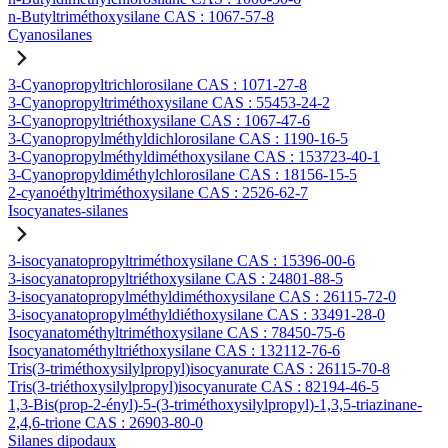
n-Butyltriméthoxysilane CAS : 1067-57-8
Cyanosilanes
3-Cyanopropyltrichlorosilane CAS : 1071-27-8
3-Cyanopropyltriméthoxysilane CAS : 55453-24-2
3-Cyanopropyltriéthoxysilane CAS : 1067-47-6
3-Cyanopropylméthyldichlorosilane CAS : 1190-16-5
3-Cyanopropylméthyldiméthoxysilane CAS : 153723-40-1
3-Cyanopropyldiméthylchlorosilane CAS : 18156-15-5
2-cyanoéthyltriméthoxysilane CAS : 2526-62-7
Isocyanates-silanes
3-isocyanatopropyltriméthoxysilane CAS : 15396-00-6
3-isocyanatopropyltriéthoxysilane CAS : 24801-88-5
3-isocyanatopropylméthyldiméthoxysilane CAS : 26115-72-0
3-isocyanatopropylméthyldiéthoxysilane CAS : 33491-28-0
Isocyanatométhyltriméthoxysilane CAS : 78450-75-6
Isocyanatométhyltriéthoxysilane CAS : 132112-76-6
Tris(3-triméthoxysilylpropyl)isocyanurate CAS : 26115-70-8
Tris(3-triéthoxysilylpropyl)isocyanurate CAS : 82194-46-5
1,3-Bis(prop-2-ényl)-5-(3-triméthoxysilylpropyl)-1,3,5-triazinane-
2,4,6-trione CAS : 26903-80-0
Silanes dipodaux