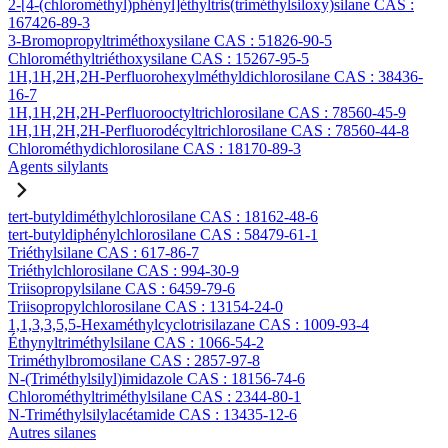
2-[4-(chlorométhyl)phényl]éthyltris(triméthylsiloxy)silane CAS :
167426-89-3
3-Bromopropyltriméthoxysilane CAS : 51826-90-5
Chlorométhyltriéthoxysilane CAS : 15267-95-5
1H,1H,2H,2H-Perfluorohexylméthyldichlorosilane CAS : 38436-
16-7
1H,1H,2H,2H-Perfluorooctyltrichlorosilane CAS : 78560-45-9
1H,1H,2H,2H-Perfluorodécyltrichlorosilane CAS : 78560-44-8
Chlorométhydichlorosilane CAS : 18170-89-3
Agents silylants
tert-butyldiméthylchlorosilane CAS : 18162-48-6
tert-butyldiphénylchlorosilane CAS : 58479-61-1
Triéthylsilane CAS : 617-86-7
Triéthylchlorosilane CAS : 994-30-9
Triisopropylsilane CAS : 6459-79-6
Triisopropylchlorosilane CAS : 13154-24-0
1,1,3,3,5,5-Hexaméthylcyclotrisilazane CAS : 1009-93-4
Éthynyltriméthylsilane CAS : 1066-54-2
Triméthylbromosilane CAS : 2857-97-8
N-(Triméthylsilyl)imidazole CAS : 18156-74-6
Chlorométhyltriméthylsilane CAS : 2344-80-1
N-Triméthylsilylacétamide CAS : 13435-12-6
Autres silanes