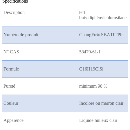
Spécifications
Description
tert-
butyldiphénylchlorosilane
Numéro de produit.
ChangFu® SBA11TPh
N° CAS
58479-61-1
Formule
C16H19ClSi
Pureté
minimum 98 %
Couleur
Incolore ou marron clair
Apparence
Liquide huileux clair