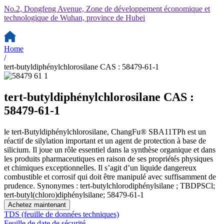
No.2, Dongfeng Avenue, Zone de développement économique et
technologique de Wuhan, province de Hubei
Home
/
tert-butyldiphénylchlorosilane CAS : 58479-61-1
tert-butyldiphénylchlorosilane CAS :
58479-61-1
le tert-Butyldiphénylchlorosilane, ChangFu® SBA11TPh est un
réactif de silylation important et un agent de protection à base de
silicium. Il joue un rôle essentiel dans la synthèse organique et dans
les produits pharmaceutiques en raison de ses propriétés physiques
et chimiques exceptionnelles. Il s’agit d’un liquide dangereux
combustible et corrosif qui doit être manipulé avec suffisamment de
prudence. Synonymes : tert-butylchlorodiphénylsilane ; TBDPSCl;
tert-butyl(chloro)diphénylsilane; 58479-61-1
Achetez maintenant
TDS (feuille de données techniques)
Feuille de date de sécurité