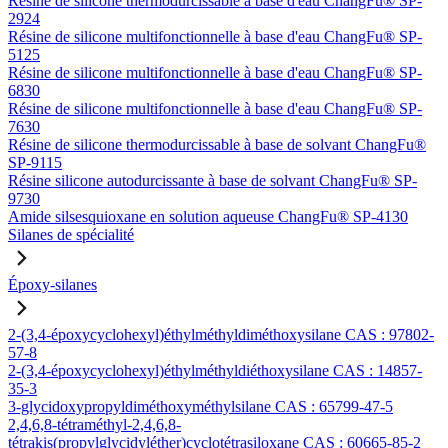
Résine de silicone thermodurcissable à base d'eau ChangFu® SP-
2924
Résine de silicone multifonctionnelle à base d'eau ChangFu® SP-
5125
Résine de silicone multifonctionnelle à base d'eau ChangFu® SP-
6830
Résine de silicone multifonctionnelle à base d'eau ChangFu® SP-
7630
Résine de silicone thermodurcissable à base de solvant ChangFu®
SP-9115
Résine silicone autodurcissante à base de solvant ChangFu® SP-
9730
Amide silsesquioxane en solution aqueuse ChangFu® SP-4130
Silanes de spécialité
Époxy-silanes
2-(3,4-époxycyclohexyl)éthylméthyldiméthoxysilane CAS : 97802-
57-8
2-(3,4-époxycyclohexyl)éthylméthyldiéthoxysilane CAS : 14857-
35-3
3-glycidoxypropyldiméthoxyméthylsilane CAS : 65799-47-5
2,4,6,8-tétraméthyl-2,4,6,8-
tétrakis(propylglycidyléther)cyclotétrasiloxane CAS : 60665-85-2