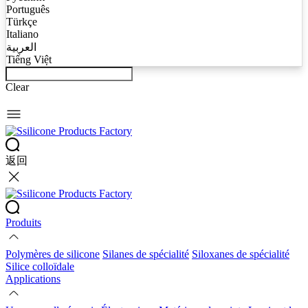
Português
Türkçe
Italiano
العربية
Tiếng Việt
Clear
返回
Produits
Polymères de silicone
Silanes de spécialité
Siloxanes de spécialité
Silice colloïdale
Applications