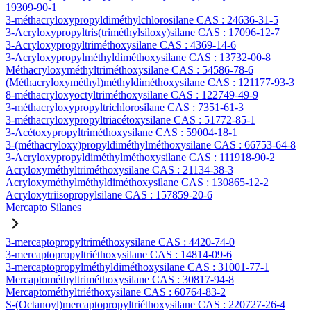
19309-90-1
3-méthacryloxypropyldiméthylchlorosilane CAS : 24636-31-5
3-Acryloxypropyltris(triméthylsiloxy)silane CAS : 17096-12-7
3-Acryloxypropyltriméthoxysilane CAS : 4369-14-6
3-Acryloxypropylméthyldiméthoxysilane CAS : 13732-00-8
Méthacryloxyméthyltriméthoxysilane CAS : 54586-78-6
(Méthacryloxyméthyl)méthyldiméthoxysilane CAS : 121177-93-3
8-méthacryloxyoctyltriméthoxysilane CAS : 122749-49-9
3-méthacryloxypropyltrichlorosilane CAS : 7351-61-3
3-méthacryloxypropyltriacétoxysilane CAS : 51772-85-1
3-Acétoxypropyltriméthoxysilane CAS : 59004-18-1
3-(méthacryloxy)propyldiméthylméthoxysilane CAS : 66753-64-8
3-Acryloxypropyldiméthylméthoxysilane CAS : 111918-90-2
Acryloxyméthyltriméthoxysilane CAS : 21134-38-3
Acryloxyméthylméthyldiméthoxysilane CAS : 130865-12-2
Acryloxytriisopropylsilane CAS : 157859-20-6
Mercapto Silanes
3-mercaptopropyltriméthoxysilane CAS : 4420-74-0
3-mercaptopropyltriéthoxysilane CAS : 14814-09-6
3-mercaptopropylméthyldiméthoxysilane CAS : 31001-77-1
Mercaptométhyltriméthoxysilane CAS : 30817-94-8
Mercaptométhyltriéthoxysilane CAS : 60764-83-2
S-(Octanoyl)mercaptopropyltriéthoxysilane CAS : 220727-26-4