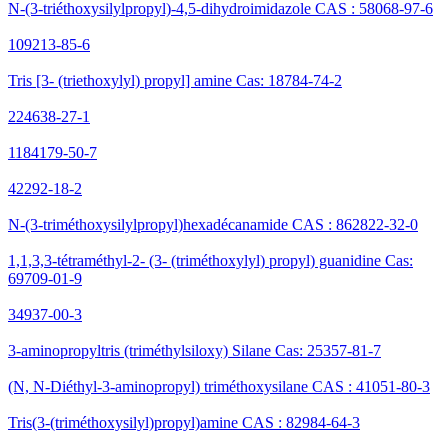
N-(3-triéthoxysilylpropyl)-4,5-dihydroimidazole CAS : 58068-97-6
109213-85-6
Tris [3- (triethoxylyl) propyl] amine Cas: 18784-74-2
224638-27-1
1184179-50-7
42292-18-2
N-(3-triméthoxysilylpropyl)hexadécanamide CAS : 862822-32-0
1,1,3,3-tétraméthyl-2- (3- (triméthoxylyl) propyl) guanidine Cas:
69709-01-9
34937-00-3
3-aminopropyltris (triméthylsiloxy) Silane Cas: 25357-81-7
(N, N-Diéthyl-3-aminopropyl) triméthoxysilane CAS : 41051-80-3
Tris(3-(triméthoxysilyl)propyl)amine CAS : 82984-64-3