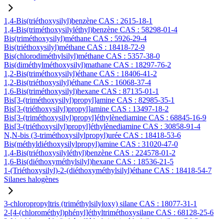
1,4-Bis(triéthoxysilyl)benzène CAS : 2615-18-1
1,4-Bis(triméthoxysilyléthyl)benzène CAS : 58298-01-4
Bis(triméthoxysilyl)méthane CAS : 5926-29-4
Bis(triéthoxysilyl)méthane CAS : 18418-72-9
Bis(chlorodiméthylsilyl)méthane CAS : 5357-38-0
Bis(diméthylméthoxysilyl)mathane CAS : 18297-76-2
1,2-Bis(triméthoxysilyl)éthane CAS : 18406-41-2
1,2-Bis(triéthoxysilyl)éthane CAS : 16068-37-4
1,6-Bis(triméthoxysilyl)hexane CAS : 87135-01-1
Bis[3-(triméthoxysilyl)propyl]amine CAS : 82985-35-1
Bis[3-(triéthoxysilyl)propyl]amine CAS : 13497-18-2
Bis[3-(triméthoxysilyl)propyl]éthylènediamine CAS : 68845-16-9
Bis[3-(triéthoxysilyl)propyl]éthylènediamine CAS : 30858-91-4
N,N-bis (3-triméthoxysilylpropyl)urée CAS : 18418-53-6
Bis(méthyldiéthoxysilylpropyl)amine CAS : 31020-47-0
1,4-Bis(triéthoxysilyléthyl)benzène CAS : 224578-01-2
1,6-Bis(diéthoxyméthylsilyl)hexane CAS : 18536-21-5
1-(Triéthoxysilyl)-2-(diéthoxyméthylsilyl)éthane CAS : 18418-54-7
Silanes halogènes
3-chloropropyltris (triméthylsilyloxy) silane CAS : 18077-31-1
2-[4-(chlorométhyl)phényl]éthyltriméthoxysilane CAS : 68128-25-6