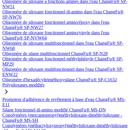
Oligomère de siloxane à fonctions aminés dans l'eau ChangFu® SP-
NW51
Oligomère de siloxane fonctionnel di-amino dans l'eau ChangFu®
SP-NW76
Oligomère de siloxane fonctionnel amino/époxy dans l'eau
ChangFu® SP-NW27
Oligomère de siloxane fonctionnel amino/vinyle dans l'eau
ChangFu® SP-NVW64
Oligomère de siloxane multifonctionnel dans l'eau ChangFu® SP-
NW68
Oligomère de silane multifonctionnel ChangFu® SP-N28
Oligomère de siloxane fonctionnel méthylphényle ChangFu® SP-
MP29
Oligomère de siloxane multifonctionnel dans l'eau ChangFu® SP-
ENW22
Oligomère d'hexadécyltriméthoxysilane ChangFu® SP-C1632
Polysiloxanes modifiés
Promoteur d'adhérence de revêtement à base d'eau ChangFu® MS-
E11
Silane fonctionnel di-amino modifié ChangFu® MS-DN
Copolymères (mercaptopropyl)méthylsiloxane-diméthylsiloxane -
ChangFu® MS-SH
Copolymères (méthacryloxypropyl)méthylsiloxane-diméthylsiloxane