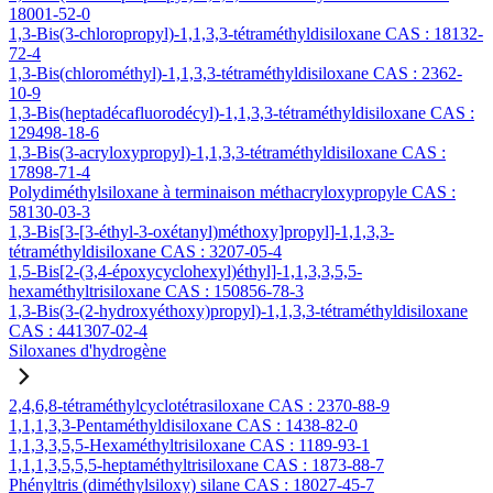
18001-52-0
1,3-Bis(3-chloropropyl)-1,1,3,3-tétraméthyldisiloxane CAS : 18132-
72-4
1,3-Bis(chlorométhyl)-1,1,3,3-tétraméthyldisiloxane CAS : 2362-
10-9
1,3-Bis(heptadécafluorodécyl)-1,1,3,3-tétraméthyldisiloxane CAS :
129498-18-6
1,3-Bis(3-acryloxypropyl)-1,1,3,3-tétraméthyldisiloxane CAS :
17898-71-4
Polydiméthylsiloxane à terminaison méthacryloxypropyle CAS :
58130-03-3
1,3-Bis[3-[3-éthyl-3-oxétanyl)méthoxy]propyl]-1,1,3,3-
tétraméthyldisiloxane CAS : 3207-05-4
1,5-Bis[2-(3,4-époxycyclohexyl)éthyl]-1,1,3,3,5,5-
hexaméthyltrisiloxane CAS : 150856-78-3
1,3-Bis(3-(2-hydroxyéthoxy)propyl)-1,1,3,3-tétraméthyldisiloxane
CAS : 441307-02-4
Siloxanes d'hydrogène
2,4,6,8-tétraméthylcyclotétrasiloxane CAS : 2370-88-9
1,1,1,3,3-Pentaméthyldisiloxane CAS : 1438-82-0
1,1,3,3,5,5-Hexaméthyltrisiloxane CAS : 1189-93-1
1,1,1,3,5,5,5-heptaméthyltrisiloxane CAS : 1873-88-7
Phényltris (diméthylsiloxy) silane CAS : 18027-45-7