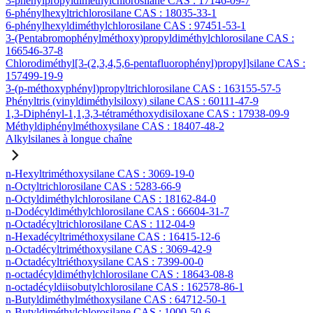
3-phénylpropyldiméthylchlorosilane CAS : 17146-09-7
6-phénylhexyltrichlorosilane CAS : 18035-33-1
6-phénylhexyldiméthylchlorosilane CAS : 97451-53-1
3-(Pentabromophénylméthoxy)propyldiméthylchlorosilane CAS :
166546-37-8
Chlorodiméthyl[3-(2,3,4,5,6-pentafluorophényl)propyl]silane CAS :
157499-19-9
3-(p-méthoxyphényl)propyltrichlorosilane CAS : 163155-57-5
Phényltris (vinyldiméthylsiloxy) silane CAS : 60111-47-9
1,3-Diphényl-1,1,3,3-tétraméthoxydisiloxane CAS : 17938-09-9
Méthyldiphénylméthoxysilane CAS : 18407-48-2
Alkylsilanes à longue chaîne
n-Hexyltriméthoxysilane CAS : 3069-19-0
n-Octyltrichlorosilane CAS : 5283-66-9
n-Octyldiméthylchlorosilane CAS : 18162-84-0
n-Dodécyldiméthylchlorosilane CAS : 66604-31-7
n-Octadécyltrichlorosilane CAS : 112-04-9
n-Hexadécyltriméthoxysilane CAS : 16415-12-6
n-Octadécyltriméthoxysilane CAS : 3069-42-9
n-Octadécyltriéthoxysilane CAS : 7399-00-0
n-octadécyldiméthylchlorosilane CAS : 18643-08-8
n-octadécyldiisobutylchlorosilane CAS : 162578-86-1
n-Butyldiméthylméthoxysilane CAS : 64712-50-1
n-Butyldiméthylchlorosilane CAS : 1000-50-6