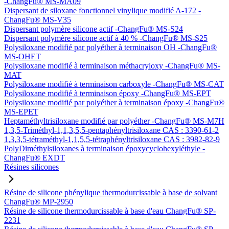
-ChangFu® MS-MA09
Dispersant de siloxane fonctionnel vinylique modifié A-172 -
ChangFu® MS-V35
Dispersant polymère silicone actif -ChangFu® MS-S24
Dispersant polymère silicone actif à 40 % -ChangFu® MS-S25
Polysiloxane modifié par polyéther à terminaison OH -ChangFu®
MS-OHET
Polysiloxane modifié à terminaison méthacryloxy -ChangFu® MS-
MAT
Polysiloxane modifié à terminaison carboxyle -ChangFu® MS-CAT
Polysiloxane modifié à terminaison époxy -ChangFu® MS-EPT
Polysiloxane modifié par polyéther à terminaison époxy -ChangFu®
MS-EPET
Heptaméthyltrisiloxane modifié par polyéther -ChangFu® MS-M7H
1,3,5-Triméthyl-1,1,3,5,5-pentaphényltrisiloxane CAS : 3390-61-2
1,3,3,5-tétraméthyl-1,1,5,5-tétraphényltrisiloxane CAS : 3982-82-9
PolyDiméthylsiloxanes à terminaison époxycyclohexyléthyle -
ChangFu® EXDT
Résines silicones
Résine de silicone phénylique thermodurcissable à base de solvant
ChangFu® MP-2950
Résine de silicone thermodurcissable à base d'eau ChangFu® SP-
2231