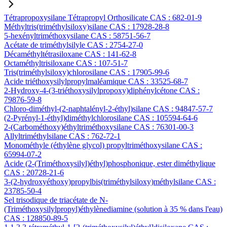
Tétrapropoxysilane Tétrapropyl Orthosilicate CAS : 682-01-9
Méthyltris(triméthylsiloxy)silane CAS : 17928-28-8
5-hexényltriméthoxysilane CAS : 58751-56-7
Acétate de triméthylsilyle CAS : 2754-27-0
Décaméthyltétrasiloxane CAS : 141-62-8
Octaméthyltrisiloxane CAS : 107-51-7
Tris(triméthylsiloxy)chlorosilane CAS : 17905-99-6
Acide triéthoxysilylpropylmaléamique CAS : 33525-68-7
2-Hydroxy-4-(3-triéthoxysilylpropoxy)diphénylcétone CAS :
79876-59-8
Chloro-diméthyl-(2-naphtalényl-2-éthyl)silane CAS : 94847-57-7
(2-Pyrényl-1-éthyl)diméthylchlorosilane CAS : 105594-64-6
2-(Carbométhoxy)éthyltriméthoxysilane CAS : 76301-00-3
Allyltriméthylsilane CAS : 762-72-1
Monométhyle (éthylène glycol) propyltriméthoxysilane CAS :
65994-07-2
Acide (2-(Triméthoxysilyl)éthyl)phosphonique, ester diméthylique
CAS : 20728-21-6
3-(2-hydroxyéthoxy)propylbis(triméthylsiloxy)méthylsilane CAS :
23785-50-4
Sel trisodique de triacétate de N-
(Triméthoxysilylpropyl)éthylènediamine (solution à 35 % dans l'eau)
CAS : 128850-89-5