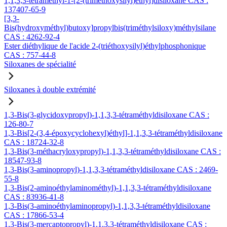
1,1,3,3-tétraméthyl-1-[2-(triméthoxysilyl)éthyl]disiloxane CAS :
137407-65-9
[3,3-
Bis(hydroxyméthyl)butoxy]propylbis(triméthylsiloxy)méthylsilane
CAS : 4262-92-4
Ester diéthylique de l'acide 2-(triéthoxysilyl)éthylphosphonique
CAS : 757-44-8
Siloxanes de spécialité
Siloxanes à double extrémité
1,3-Bis(3-glycidoxypropyl)-1,1,3,3-tétraméthyldisiloxane CAS :
126-80-7
1,3-Bis[2-(3,4-époxycyclohexyl)éthyl]-1,1,3,3-tétraméthyldisiloxane
CAS : 18724-32-8
1,3-Bis(3-méthacryloxypropyl)-1,1,3,3-tétraméthyldisiloxane CAS :
18547-93-8
1,3-Bis(3-aminopropyl)-1,1,3,3-tétraméthyldisiloxane CAS : 2469-
55-8
1,3-Bis(2-aminoéthylaminométhyl)-1,1,3,3-tétraméthyldisiloxane
CAS : 83936-41-8
1,3-Bis(3-aminoéthylaminopropyl)-1,1,3,3-tétraméthyldisiloxane
CAS : 17866-53-4
1,3-Bis(3-mercaptopropyl)-1,1,3,3-tétraméthyldisiloxane CAS :