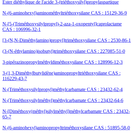
Ester diéthylique de l'acide 3-(triéthoxysilyl)propylaspartique
N-(6-aminohexyl)aminométhyltriéthoxysilane CAS : 15129-36-9
N-[5-(Triméthoxysilylpropyl)-2-aza-1-oxopentyl]caprolactame
CAS : 106996-32-1
[3-(N,N-Diméthylamino)propyl]triméthoxysilane CAS : 2530-86-1
(3-(N-éthylamino)isobutyl)triméthoxysilane CAS : 227085-51-0
3-pipérazinopropylméthyldiméthoxysilane CAS : 128996-12-3
3-(1,3-Diméthylbutylidène)aminopropyltriéthoxysilane CAS :
116229-43-7
N-(Triméthoxysilylpropyl)méthylcarbamate CAS : 23432-62-4
N-(Triméthoxysilylméthyl)méthylcarbamate CAS : 23432-64-6
N-[Diméthoxy(méthyl)silylméthyl]méthylcarbamate CAS : 23432-
65-7
N-(6-aminohexyl)aminopropyltriméthoxysilane CAS : 51895-58-0