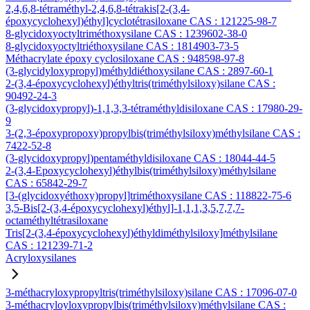
2,4,6,8-tétraméthyl-2,4,6,8-tétrakis[2-(3,4-
époxycyclohexyl)éthyl]cyclotétrasiloxane CAS : 121225-98-7
8-glycidoxyoctyltriméthoxysilane CAS : 1239602-38-0
8-glycidoxyoctyltriéthoxysilane CAS : 1814903-73-5
Méthacrylate époxy cyclosiloxane CAS : 948598-97-8
(3-glycidyloxypropyl)méthyldiéthoxysilane CAS : 2897-60-1
2-(3,4-époxycyclohexyl)éthyltris(triméthylsiloxy)silane CAS :
90492-24-3
(3-glycidoxypropyl)-1,1,3,3-tétraméthyldisiloxane CAS : 17980-29-
9
3-(2,3-époxypropoxy)propylbis(triméthylsiloxy)méthylsilane CAS :
7422-52-8
(3-glycidoxypropyl)pentaméthyldisiloxane CAS : 18044-44-5
2-(3,4-Epoxycyclohexyl)éthylbis(triméthylsiloxy)méthylsilane
CAS : 65842-29-7
[3-(glycidoxyéthoxy)propyl]triméthoxysilane CAS : 118822-75-6
3,5-Bis[2-(3,4-époxycyclohexyl)éthyl]-1,1,1,3,5,7,7,7-
octaméthyltétrasiloxane
Tris[2-(3,4-époxycyclohexyl)éthyldiméthylsiloxy]méthylsilane
CAS : 121239-71-2
Acryloxysilanes
3-méthacryloxypropyltris(triméthylsiloxy)silane CAS : 17096-07-0
3-méthacryloyloxypropylbis(triméthylsiloxy)méthylsilane CAS :