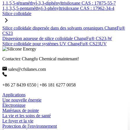
1,1,5,5-tétraméthyl-3,3-diphényltrisiloxane CAS : 17875-55-7
1,1,3,5,5-pentaméthyl-3-phényltrisiloxane CAS : 17962-34-4
Silice colloïdale
Silice colloïdale dispersée dans des solvants organiques ChangFu®
CS23
Dispersion aqueuse de silice colloïdale ChangFu® CS23-W
Silice colloïdale pour systèmes UV ChangFu® CS23UV
Contactez Changfu Chemical maintenant!
sales@cfsilanes.com
+86 27 8439 6550 | +86 181 6277 0058
Applications
Une nouvelle énergie
Électronique
Matériaux de pointe
La vie et les soins de santé
Le foyer et la vie
Protection de l'environnement