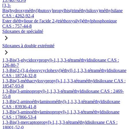
137407-65-9
[3,3-
Bis(hydroxyméthyl)butoxy]propylbis(triméthylsiloxy)méthylsilane
CAS : 4262-92-4
Ester diéthylique de l'acide 2-(triéthoxysilyl)éthylphosphonique
CAS : 757-44-8
Siloxanes de spécialité
Siloxanes à double extrémité
1,3-Bis(3-glycidoxypropyl)-1,1,3,3-tétraméthyldisiloxane CAS :
126-80-7
1,3-Bis[2-(3,4-époxycyclohexyl)éthyl]-1,1,3,3-tétraméthyldisiloxane
CAS : 18724-32-8
1,3-Bis(3-méthacryloxypropyl)-1,1,3,3-tétraméthyldisiloxane CAS :
18547-93-8
1,3-Bis(3-aminopropyl)-1,1,3,3-tétraméthyldisiloxane CAS : 2469-
55-8
1,3-Bis(2-aminoéthylaminométhyl)-1,1,3,3-tétraméthyldisiloxane
CAS : 83936-41-8
1,3-Bis(3-aminoéthylaminopropyl)-1,1,3,3-tétraméthyldisiloxane
CAS : 17866-53-4
1,3-Bis(3-mercaptopropyl)-1,1,3,3-tétraméthyldisiloxane CAS :
18001-52-0