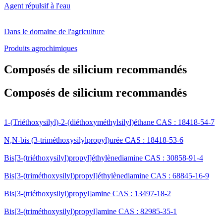
Agent répulsif à l'eau
Dans le domaine de l'agriculture
Produits agrochimiques
Composés de silicium recommandés
Composés de silicium recommandés
1-(Triéthoxysilyl)-2-(diéthoxyméthylsilyl)éthane CAS : 18418-54-7
N,N-bis (3-triméthoxysilylpropyl)urée CAS : 18418-53-6
Bis[3-(triéthoxysilyl)propyl]éthylènediamine CAS : 30858-91-4
Bis[3-(triméthoxysilyl)propyl]éthylènediamine CAS : 68845-16-9
Bis[3-(triéthoxysilyl)propyl]amine CAS : 13497-18-2
Bis[3-(triméthoxysilyl)propyl]amine CAS : 82985-35-1