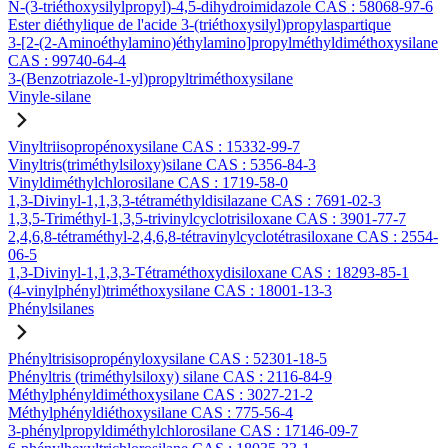
N-(3-triéthoxysilylpropyl)-4,5-dihydroimidazole CAS : 58068-97-6
Ester diéthylique de l'acide 3-(triéthoxysilyl)propylaspartique
3-[2-(2-Aminoéthylamino)éthylamino]propylméthyldiméthoxysilane
CAS : 99740-64-4
3-(Benzotriazole-1-yl)propyltriméthoxysilane
Vinyle-silane
Vinyltriisopropénoxysilane CAS : 15332-99-7
Vinyltris(triméthylsiloxy)silane CAS : 5356-84-3
Vinyldiméthylchlorosilane CAS : 1719-58-0
1,3-Divinyl-1,1,3,3-tétraméthyldisilazane CAS : 7691-02-3
1,3,5-Triméthyl-1,3,5-trivinylcyclotrisiloxane CAS : 3901-77-7
2,4,6,8-tétraméthyl-2,4,6,8-tétravinylcyclotétrasiloxane CAS : 2554-
06-5
1,3-Divinyl-1,1,3,3-Tétraméthoxydisiloxane CAS : 18293-85-1
(4-vinylphényl)triméthoxysilane CAS : 18001-13-3
Phénylsilanes
Phényltrisisopropényloxysilane CAS : 52301-18-5
Phényltris (triméthylsiloxy) silane CAS : 2116-84-9
Méthylphényldiméthoxysilane CAS : 3027-21-2
Méthylphényldiéthoxysilane CAS : 775-56-4
3-phénylpropyldiméthylchlorosilane CAS : 17146-09-7