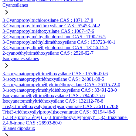
Cyanosilanes
3-Cyanopropyltrichlorosilane CAS : 1071-27-8
3-Cyanopropyltriméthoxysilane CAS : 55453-24-2
3-Cyanopropyltriéthoxysilane CAS : 1067-47-6
3-Cyanopropylméthyldichlorosilane CAS : 1190-16-5
3-Cyanopropylméthyldiméthoxysilane CAS : 153723-40-1
3-Cyanopropyldiméthylchlorosilane CAS : 18156-15-5
2-cyanoéthyltriméthoxysilane CAS : 2526-62-7
Isocyanates-silanes
3-isocyanatopropyltriméthoxysilane CAS : 15396-00-6
3-isocyanatopropyltriéthoxysilane CAS : 24801-88-5
3-isocyanatopropylméthyldiméthoxysilane CAS : 26115-72-0
3-isocyanatopropylméthyldiéthoxysilane CAS : 33491-28-0
Isocyanatométhyltriméthoxysilane CAS : 78450-75-6
Isocyanatométhyltriéthoxysilane CAS : 132112-76-6
Tris(3-triméthoxysilylpropyl)isocyanurate CAS : 26115-70-8
Tris(3-triéthoxysilylpropyl)isocyanurate CAS : 82194-46-5
1,3-Bis(prop-2-ényl)-5-(3-triméthoxysilylpropyl)-1,3,5-triazinane-
2,4,6-trione CAS : 26903-80-0
Silanes dipodaux