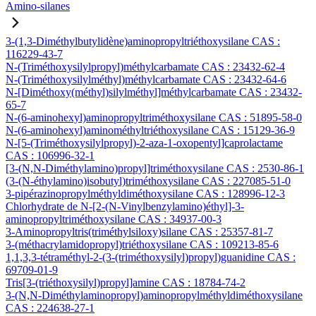
Amino-silanes
3-(1,3-Diméthylbutylidène)aminopropyltriéthoxysilane CAS :
116229-43-7
N-(Triméthoxysilylpropyl)méthylcarbamate CAS : 23432-62-4
N-(Triméthoxysilylméthyl)méthylcarbamate CAS : 23432-64-6
N-[Diméthoxy(méthyl)silylméthyl]méthylcarbamate CAS : 23432-
65-7
N-(6-aminohexyl)aminopropyltriméthoxysilane CAS : 51895-58-0
N-(6-aminohexyl)aminométhyltriéthoxysilane CAS : 15129-36-9
N-[5-(Triméthoxysilylpropyl)-2-aza-1-oxopentyl]caprolactame
CAS : 106996-32-1
[3-(N,N-Diméthylamino)propyl]triméthoxysilane CAS : 2530-86-1
(3-(N-éthylamino)isobutyl)triméthoxysilane CAS : 227085-51-0
3-pipérazinopropylméthyldiméthoxysilane CAS : 128996-12-3
Chlorhydrate de N-[2-(N-Vinylbenzylamino)éthyl]-3-
aminopropyltriméthoxysilane CAS : 34937-00-3
3-Aminopropyltris(triméthylsiloxy)silane CAS : 25357-81-7
3-(méthacrylamidopropyl)triéthoxysilane CAS : 109213-85-6
1,1,3,3-tétraméthyl-2-(3-(triméthoxysilyl)propyl)guanidine CAS :
69709-01-9
Tris[3-(triéthoxysilyl)propyl]amine CAS : 18784-74-2
3-(N,N-Diméthylaminopropyl)aminopropylméthyldiméthoxysilane
CAS : 224638-27-1