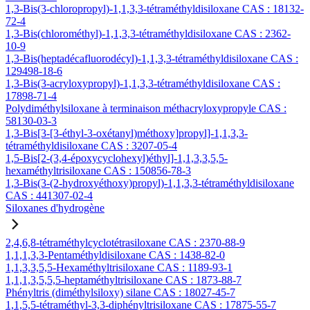
1,3-Bis(3-chloropropyl)-1,1,3,3-tétraméthyldisiloxane CAS : 18132-
72-4
1,3-Bis(chlorométhyl)-1,1,3,3-tétraméthyldisiloxane CAS : 2362-
10-9
1,3-Bis(heptadécafluorodécyl)-1,1,3,3-tétraméthyldisiloxane CAS :
129498-18-6
1,3-Bis(3-acryloxypropyl)-1,1,3,3-tétraméthyldisiloxane CAS :
17898-71-4
Polydiméthylsiloxane à terminaison méthacryloxypropyle CAS :
58130-03-3
1,3-Bis[3-[3-éthyl-3-oxétanyl)méthoxy]propyl]-1,1,3,3-
tétraméthyldisiloxane CAS : 3207-05-4
1,5-Bis[2-(3,4-époxycyclohexyl)éthyl]-1,1,3,3,5,5-
hexaméthyltrisiloxane CAS : 150856-78-3
1,3-Bis(3-(2-hydroxyéthoxy)propyl)-1,1,3,3-tétraméthyldisiloxane
CAS : 441307-02-4
Siloxanes d'hydrogène
2,4,6,8-tétraméthylcyclotétrasiloxane CAS : 2370-88-9
1,1,1,3,3-Pentaméthyldisiloxane CAS : 1438-82-0
1,1,3,3,5,5-Hexaméthyltrisiloxane CAS : 1189-93-1
1,1,1,3,5,5,5-heptaméthyltrisiloxane CAS : 1873-88-7
Phényltris (diméthylsiloxy) silane CAS : 18027-45-7
1,1,5,5-tétraméthyl-3,3-diphényltrisiloxane CAS : 17875-55-7