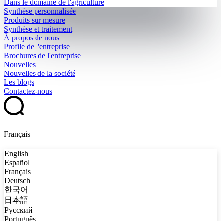
Dans le domaine de l'agriculture
Synthèse personnalisée
Produits sur mesure
Synthèse et traitement
À propos de nous
Profile de l'entreprise
Brochures de l'entreprise
Nouvelles
Nouvelles de la société
Les blogs
Contactez-nous
Français
English
Español
Français
Deutsch
한국어
日本語
Русский
Português