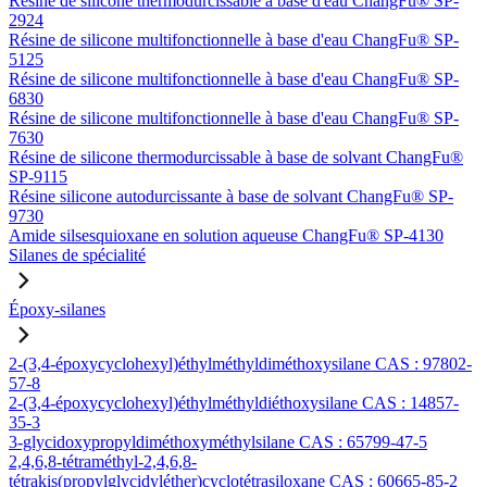
Résine de silicone thermodurcissable à base d'eau ChangFu® SP-
2924
Résine de silicone multifonctionnelle à base d'eau ChangFu® SP-
5125
Résine de silicone multifonctionnelle à base d'eau ChangFu® SP-
6830
Résine de silicone multifonctionnelle à base d'eau ChangFu® SP-
7630
Résine de silicone thermodurcissable à base de solvant ChangFu®
SP-9115
Résine silicone autodurcissante à base de solvant ChangFu® SP-
9730
Amide silsesquioxane en solution aqueuse ChangFu® SP-4130
Silanes de spécialité
Époxy-silanes
2-(3,4-époxycyclohexyl)éthylméthyldiméthoxysilane CAS : 97802-
57-8
2-(3,4-époxycyclohexyl)éthylméthyldiéthoxysilane CAS : 14857-
35-3
3-glycidoxypropyldiméthoxyméthylsilane CAS : 65799-47-5
2,4,6,8-tétraméthyl-2,4,6,8-
tétrakis(propylglycidyléther)cyclotétrasiloxane CAS : 60665-85-2