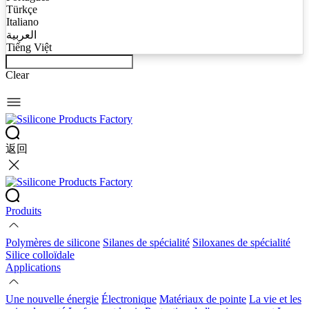
Türkçe
Italiano
العربية
Tiếng Việt
Clear
返回
Produits
Polymères de silicone
Silanes de spécialité
Siloxanes de spécialité
Silice colloïdale
Applications
Une nouvelle énergie
Électronique
Matériaux de pointe
La vie et les