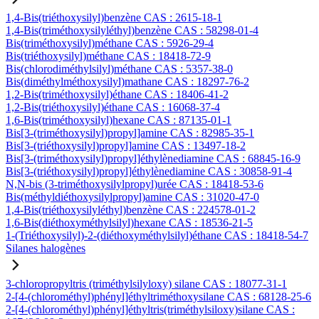
1,4-Bis(triéthoxysilyl)benzène CAS : 2615-18-1
1,4-Bis(triméthoxysilyléthyl)benzène CAS : 58298-01-4
Bis(triméthoxysilyl)méthane CAS : 5926-29-4
Bis(triéthoxysilyl)méthane CAS : 18418-72-9
Bis(chlorodiméthylsilyl)méthane CAS : 5357-38-0
Bis(diméthylméthoxysilyl)mathane CAS : 18297-76-2
1,2-Bis(triméthoxysilyl)éthane CAS : 18406-41-2
1,2-Bis(triéthoxysilyl)éthane CAS : 16068-37-4
1,6-Bis(triméthoxysilyl)hexane CAS : 87135-01-1
Bis[3-(triméthoxysilyl)propyl]amine CAS : 82985-35-1
Bis[3-(triéthoxysilyl)propyl]amine CAS : 13497-18-2
Bis[3-(triméthoxysilyl)propyl]éthylènediamine CAS : 68845-16-9
Bis[3-(triéthoxysilyl)propyl]éthylènediamine CAS : 30858-91-4
N,N-bis (3-triméthoxysilylpropyl)urée CAS : 18418-53-6
Bis(méthyldiéthoxysilylpropyl)amine CAS : 31020-47-0
1,4-Bis(triéthoxysilyléthyl)benzène CAS : 224578-01-2
1,6-Bis(diéthoxyméthylsilyl)hexane CAS : 18536-21-5
1-(Triéthoxysilyl)-2-(diéthoxyméthylsilyl)éthane CAS : 18418-54-7
Silanes halogènes
3-chloropropyltris (triméthylsilyloxy) silane CAS : 18077-31-1
2-[4-(chlorométhyl)phényl]éthyltriméthoxysilane CAS : 68128-25-6
2-[4-(chlorométhyl)phényl]éthyltris(triméthylsiloxy)silane CAS :