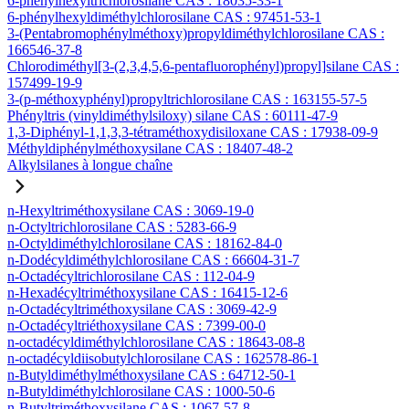
6-phénylhexyltrichlorosilane CAS : 18035-33-1
6-phénylhexyldiméthylchlorosilane CAS : 97451-53-1
3-(Pentabromophénylméthoxy)propyldiméthylchlorosilane CAS :
166546-37-8
Chlorodiméthyl[3-(2,3,4,5,6-pentafluorophényl)propyl]silane CAS :
157499-19-9
3-(p-méthoxyphényl)propyltrichlorosilane CAS : 163155-57-5
Phényltris (vinyldiméthylsiloxy) silane CAS : 60111-47-9
1,3-Diphényl-1,1,3,3-tétraméthoxydisiloxane CAS : 17938-09-9
Méthyldiphénylméthoxysilane CAS : 18407-48-2
Alkylsilanes à longue chaîne
n-Hexyltriméthoxysilane CAS : 3069-19-0
n-Octyltrichlorosilane CAS : 5283-66-9
n-Octyldiméthylchlorosilane CAS : 18162-84-0
n-Dodécyldiméthylchlorosilane CAS : 66604-31-7
n-Octadécyltrichlorosilane CAS : 112-04-9
n-Hexadécyltriméthoxysilane CAS : 16415-12-6
n-Octadécyltriméthoxysilane CAS : 3069-42-9
n-Octadécyltriéthoxysilane CAS : 7399-00-0
n-octadécyldiméthylchlorosilane CAS : 18643-08-8
n-octadécyldiisobutylchlorosilane CAS : 162578-86-1
n-Butyldiméthylméthoxysilane CAS : 64712-50-1
n-Butyldiméthylchlorosilane CAS : 1000-50-6
n-Butyltriméthoxysilane CAS : 1067-57-8