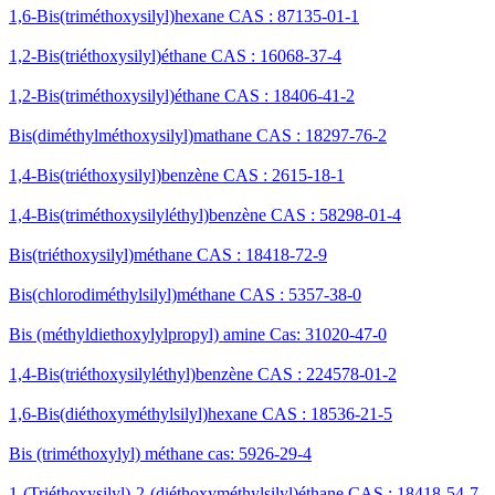
1,6-Bis(triméthoxysilyl)hexane CAS : 87135-01-1
1,2-Bis(triéthoxysilyl)éthane CAS : 16068-37-4
1,2-Bis(triméthoxysilyl)éthane CAS : 18406-41-2
Bis(diméthylméthoxysilyl)mathane CAS : 18297-76-2
1,4-Bis(triéthoxysilyl)benzène CAS : 2615-18-1
1,4-Bis(triméthoxysilyléthyl)benzène CAS : 58298-01-4
Bis(triéthoxysilyl)méthane CAS : 18418-72-9
Bis(chlorodiméthylsilyl)méthane CAS : 5357-38-0
Bis (méthyldiethoxylylpropyl) amine Cas: 31020-47-0
1,4-Bis(triéthoxysilyléthyl)benzène CAS : 224578-01-2
1,6-Bis(diéthoxyméthylsilyl)hexane CAS : 18536-21-5
Bis (triméthoxylyl) méthane cas: 5926-29-4
1-(Triéthoxysilyl)-2-(diéthoxyméthylsilyl)éthane CAS : 18418-54-7