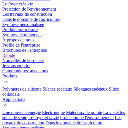
Le foyer et la vie
Protection de l'environnement
Les travaux de construction
Dans le domaine de l'agriculture
Synthèse personnalisée
Produits sur mesure
Synthèse et traitement
À propos de nous
Profile de l'entreprise
Brochures de l'entreprise
Rapide
Nouvelles de la société
Je vous en prie.
Communiquez avec nous
Produits
Polymères de silicone
Silanes spéciaux
Siloxanes spéciaux
Silice
colloïdale
Applications
Une nouvelle énergie
Électronique
Matériaux de pointe
La vie et les
soins de santé
Le foyer et la vie
Protection de l'environnement
Les
travaux de construction
Dans le domaine de l'agriculture
Synthèse personnalisée