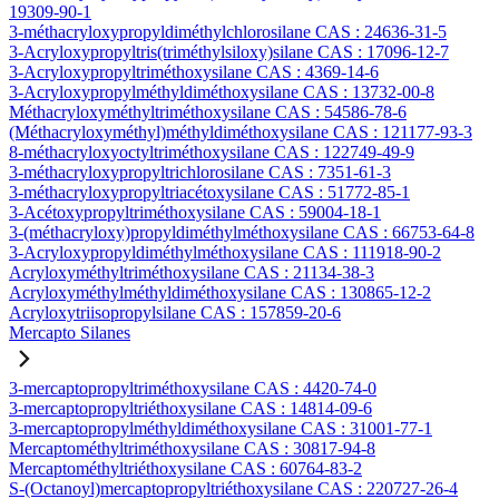
19309-90-1
3-méthacryloxypropyldiméthylchlorosilane CAS : 24636-31-5
3-Acryloxypropyltris(triméthylsiloxy)silane CAS : 17096-12-7
3-Acryloxypropyltriméthoxysilane CAS : 4369-14-6
3-Acryloxypropylméthyldiméthoxysilane CAS : 13732-00-8
Méthacryloxyméthyltriméthoxysilane CAS : 54586-78-6
(Méthacryloxyméthyl)méthyldiméthoxysilane CAS : 121177-93-3
8-méthacryloxyoctyltriméthoxysilane CAS : 122749-49-9
3-méthacryloxypropyltrichlorosilane CAS : 7351-61-3
3-méthacryloxypropyltriacétoxysilane CAS : 51772-85-1
3-Acétoxypropyltriméthoxysilane CAS : 59004-18-1
3-(méthacryloxy)propyldiméthylméthoxysilane CAS : 66753-64-8
3-Acryloxypropyldiméthylméthoxysilane CAS : 111918-90-2
Acryloxyméthyltriméthoxysilane CAS : 21134-38-3
Acryloxyméthylméthyldiméthoxysilane CAS : 130865-12-2
Acryloxytriisopropylsilane CAS : 157859-20-6
Mercapto Silanes
3-mercaptopropyltriméthoxysilane CAS : 4420-74-0
3-mercaptopropyltriéthoxysilane CAS : 14814-09-6
3-mercaptopropylméthyldiméthoxysilane CAS : 31001-77-1
Mercaptométhyltriméthoxysilane CAS : 30817-94-8
Mercaptométhyltriéthoxysilane CAS : 60764-83-2
S-(Octanoyl)mercaptopropyltriéthoxysilane CAS : 220727-26-4