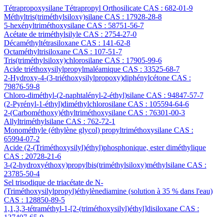
Tétrapropoxysilane Tétrapropyl Orthosilicate CAS : 682-01-9
Méthyltris(triméthylsiloxy)silane CAS : 17928-28-8
5-hexényltriméthoxysilane CAS : 58751-56-7
Acétate de triméthylsilyle CAS : 2754-27-0
Décaméthyltétrasiloxane CAS : 141-62-8
Octaméthyltrisiloxane CAS : 107-51-7
Tris(triméthylsiloxy)chlorosilane CAS : 17905-99-6
Acide triéthoxysilylpropylmaléamique CAS : 33525-68-7
2-Hydroxy-4-(3-triéthoxysilylpropoxy)diphénylcétone CAS :
79876-59-8
Chloro-diméthyl-(2-naphtalényl-2-éthyl)silane CAS : 94847-57-7
(2-Pyrényl-1-éthyl)diméthylchlorosilane CAS : 105594-64-6
2-(Carbométhoxy)éthyltriméthoxysilane CAS : 76301-00-3
Allyltriméthylsilane CAS : 762-72-1
Monométhyle (éthylène glycol) propyltriméthoxysilane CAS :
65994-07-2
Acide (2-(Triméthoxysilyl)éthyl)phosphonique, ester diméthylique
CAS : 20728-21-6
3-(2-hydroxyéthoxy)propylbis(triméthylsiloxy)méthylsilane CAS :
23785-50-4
Sel trisodique de triacétate de N-
(Triméthoxysilylpropyl)éthylènediamine (solution à 35 % dans l'eau)
CAS : 128850-89-5
1,1,3,3-tétraméthyl-1-[2-(triméthoxysilyl)éthyl]disiloxane CAS :