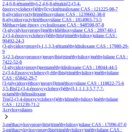
2,4,6,8-tétraméthyl-2,4,6,8-tétrakis[2-(3,4-
époxycyclohexyl)éthyl]cyclotétrasiloxane CAS : 121225-98-7
8-glycidoxyoctyltriméthoxysilane CAS : 1239602-38-0
8-glycidoxyoctyltriéthoxysilane CAS : 1814903-73-5
Méthacrylate époxy cyclosiloxane CAS : 948598-97-8
(3-glycidyloxypropyl)méthyldiéthoxysilane CAS : 2897-60-1
2-(3,4-époxycyclohexyl)éthyltris(triméthylsiloxy)silane CAS :
90492-24-3
(3-glycidoxypropyl)-1,1,3,3-tétraméthyldisiloxane CAS : 17980-29-
9
3-(2,3-époxypropoxy)propylbis(triméthylsiloxy)méthylsilane CAS :
7422-52-8
(3-glycidoxypropyl)pentaméthyldisiloxane CAS : 18044-44-5
2-(3,4-Epoxycyclohexyl) éthylbis(triméthylsiloxy)méthylsilane
CAS : 65842-29-7
[3-(glycidoxyéthoxy)propyl]triméthoxysilane CAS : 118822-75-6
3,5-Bis[2-(3,4-époxycyclohexyl)éthyl]-1,1,1,3,5,7,7,7-
octaméthyltétrasiloxane
Tris[2-(3,4-époxycyclohexyl)éthyldiméthylsiloxy]méthylsilane
CAS : 121239-71-2
Acryloxysilanes
3-méthacryloxypropyltris(triméthylsiloxy)silane CAS : 17096-07-0
3-méthacryloyloxypropylbis(triméthylsiloxy)méthylsilane CAS :