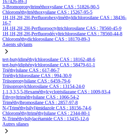
167426-89-3
3-Bromopropyltriméthoxysilane CAS : 51826-90-5
Chlorométhyltriéthoxysilane CAS : 15267-95-5
1H,1H,2H,2H-Perfluorohexylméthyldichlorosilane CAS : 38436-
16-7
1H,1H,2H,2H-Perfluorooctyltrichlorosilane CAS : 78560-45-9
1H,1H,2H,2H-Perfluorodécyltrichlorosilane CAS : 78560-44-8
Chlorométhydichlorosilane CAS : 18170-89-3
Agents silylants
tert-butyldiméthylchlorosilane CAS : 18162-48-6
tert-butyldiphénylchlorosilane CAS : 58479-61-1
Triéthylsilane CAS : 617-86-7
Triéthylchlorosilane CAS : 994-30-9
Triisopropylsilane CAS : 6459-79-6
Triisopropylchlorosilane CAS : 13154-24-0
1,1,3,3,5,5-Hexaméthylcyclotrisilazane CAS : 1009-93-4
Éthynyltriméthylsilane CAS : 1066-54-2
Triméthylbromosilane CAS : 2857-97-8
N-(Triméthylsilyl)imidazole CAS : 18156-74-6
Chlorométhyltriméthylsilane CAS : 2344-80-1
N-Triméthylsilylacétamide CAS : 13435-12-6
Autres silanes