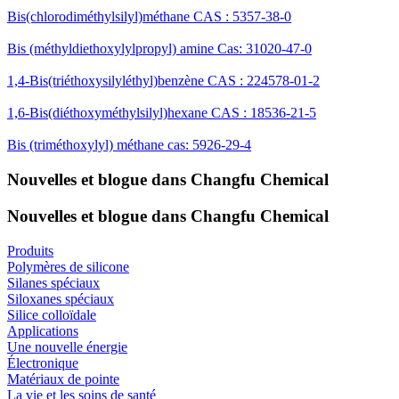
Bis(chlorodiméthylsilyl)méthane CAS : 5357-38-0
Bis (méthyldiethoxylylpropyl) amine Cas: 31020-47-0
1,4-Bis(triéthoxysilyléthyl)benzène CAS : 224578-01-2
1,6-Bis(diéthoxyméthylsilyl)hexane CAS : 18536-21-5
Bis (triméthoxylyl) méthane cas: 5926-29-4
Nouvelles et blogue dans Changfu Chemical
Nouvelles et blogue dans Changfu Chemical
Produits
Polymères de silicone
Silanes spéciaux
Siloxanes spéciaux
Silice colloïdale
Applications
Une nouvelle énergie
Électronique
Matériaux de pointe
La vie et les soins de santé