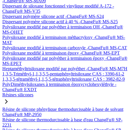
-ChangFu® MS-MA09
Dispersant de siloxane fonctionnel vinylique modifié A-172 -
ChangFu® MS-V35
Dispersant polymère silicone actif -ChangFu® MS-S24
Dispersant polymère silicone actif à 40 % -ChangFu® MS-S25
Polysiloxane modifié par polyéther à terminaison OH -ChangFu®
MS-OHET
Polysiloxane modifié à terminaison méthacryloxy -ChangFu® MS-
MAT
Polysiloxane modifié à terminaison carboxyle -ChangFu® MS-CAT
Polysiloxane modifié à terminaison époxy -ChangFu® MS-EPT
Polysiloxane modifié par polyéther à terminaison époxy -ChangFu®
MS-EPET
Heptaméthyltrisiloxane modifié par polyéther -ChangFu® MS-M7H
1,3,5-Triméthyl-1,1,3,5,5-pentaphényltrisiloxane CAS : 3390-61-2
1,3,3,5-tétraméthyl-1,1,5,5-tétraphényltrisiloxane CAS : 3982-82-9
PolyDiméthylsiloxanes à terminaison époxycyclohexyléthyle -
ChangFu® EXDT
Résines silicones
Résine de silicone phénylique thermodurcissable à base de solvant
ChangFu® MP-2950
Résine de silicone thermodurcissable à base d'eau ChangFu® SP-
2231