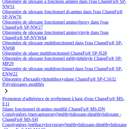
Oligomère de siloxane à fonctions aminés dans l'eau ChangFu® SP-
NW51
Oligomère de siloxane fonctionnel di-amino dans l'eau ChangFu®
SP-NW76
Oligomère de siloxane fonctionnel amino/époxy dans l'eau
ChangFu® SP-NW27
Oligomère de siloxane fonctionnel amino/vinyle dans l'eau
ChangFu® SP-NVW64
Oligomère de siloxane multifonctionnel dans l'eau ChangFu® SP-
NW68
Oligomère de silane multifonctionnel ChangFu® SP-N28
Oligomère de siloxane fonctionnel méthylphényle ChangFu® SP-
MP29
Oligomère de siloxane multifonctionnel dans l'eau ChangFu® SP-
ENW22
Oligomère d'hexadécyltriméthoxysilane ChangFu® SP-C1632
Polysiloxanes modifiés
Promoteur d'adhérence de revêtement à base d'eau ChangFu® MS-
E11
Silane fonctionnel di-amino modifié ChangFu® MS-DN
Copolymères (mercaptopropyl)méthylsiloxane-diméthylsiloxane -
ChangFu® MS-SH
Copolymères (méthacryloxypropyl)méthylsiloxane-diméthylsiloxane