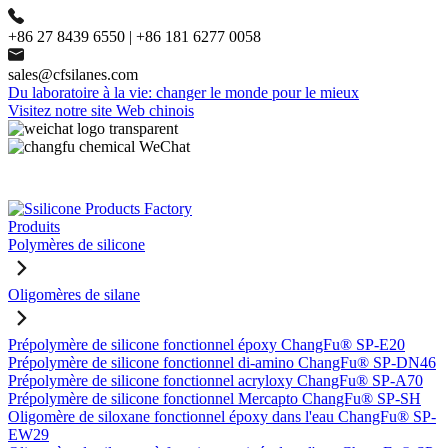
+86 27 8439 6550 | +86 181 6277 0058
sales@cfsilanes.com
Du laboratoire à la vie: changer le monde pour le mieux
Visitez notre site Web chinois
Produits
Polymères de silicone
Oligomères de silane
Prépolymère de silicone fonctionnel époxy ChangFu® SP-E20
Prépolymère de silicone fonctionnel di-amino ChangFu® SP-DN46
Prépolymère de silicone fonctionnel acryloxy ChangFu® SP-A70
Prépolymère de silicone fonctionnel Mercapto ChangFu® SP-SH
Oligomère de siloxane fonctionnel époxy dans l'eau ChangFu® SP-
EW29