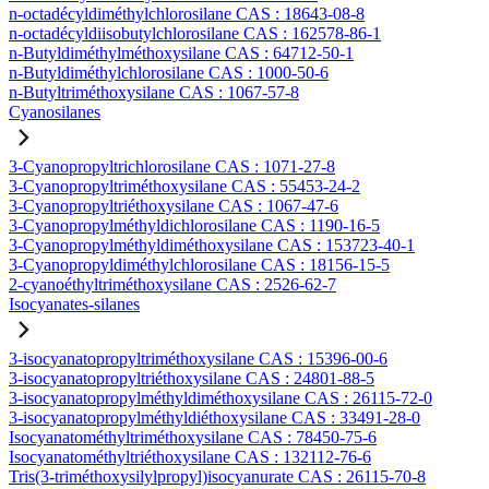
n-octadécyldiméthylchlorosilane CAS : 18643-08-8
n-octadécyldiisobutylchlorosilane CAS : 162578-86-1
n-Butyldiméthylméthoxysilane CAS : 64712-50-1
n-Butyldiméthylchlorosilane CAS : 1000-50-6
n-Butyltriméthoxysilane CAS : 1067-57-8
Cyanosilanes
3-Cyanopropyltrichlorosilane CAS : 1071-27-8
3-Cyanopropyltriméthoxysilane CAS : 55453-24-2
3-Cyanopropyltriéthoxysilane CAS : 1067-47-6
3-Cyanopropylméthyldichlorosilane CAS : 1190-16-5
3-Cyanopropylméthyldiméthoxysilane CAS : 153723-40-1
3-Cyanopropyldiméthylchlorosilane CAS : 18156-15-5
2-cyanoéthyltriméthoxysilane CAS : 2526-62-7
Isocyanates-silanes
3-isocyanatopropyltriméthoxysilane CAS : 15396-00-6
3-isocyanatopropyltriéthoxysilane CAS : 24801-88-5
3-isocyanatopropylméthyldiméthoxysilane CAS : 26115-72-0
3-isocyanatopropylméthyldiéthoxysilane CAS : 33491-28-0
Isocyanatométhyltriméthoxysilane CAS : 78450-75-6
Isocyanatométhyltriéthoxysilane CAS : 132112-76-6
Tris(3-triméthoxysilylpropyl)isocyanurate CAS : 26115-70-8