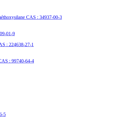
méthoxysilane CAS : 34937-00-3
709-01-9
AS : 224638-27-1
 CAS : 99740-64-4
6-5