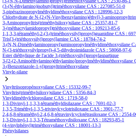
[3-(N,N-Diméthylamino)propyl]triméthoxysilane CAS : 2530-86-1
(3-(N-éthylamino)isobutyl)triméthoxysilane CAS : 227085-51-0
3-pipérazinopropylméthyldiméthoxysilane CAS : 128996-12-3
Chlorhydrate de N-[2-(N-Vinylbenzylamino)éthyl]-3-aminopropyltri
3-Aminopropyltris(triméthylsiloxy)silane CAS : 25357-81-7
3-(méthacrylamidopropyl)triéthoxysilane CAS : 109213-85-6
1,1,3,3-tétraméthyl-2-(3-(triméthoxysilyl)propyl)guanidine CAS : 69
Tris[3-(triéthoxysilyl)propyl]amine CAS : 18784-74-2
3-(N,N-Diméthylaminopropyl)aminopropylméthyldiméthoxysilane C
N-(3-triéthoxysilylpropyl)-4,5-dihydroimidazole CAS : 58068-97-6
Ester diéthylique de l'acide 3-(triéthoxysilyl)propylaspartique
3-[2-(2-Aminoéthylamino)éthylamino]propylméthyldiméthoxysilane
3-(Benzotriazole-1-yl)propyltriméthoxysilane
Vinyle-silane
Vinyltriisopropénoxysilane CAS : 15332-99-7
Vinyltris(triméthylsiloxy)silane CAS : 5356-84-3
Vinyldiméthylchlorosilane CAS : 1719-58-0
1,3-Divinyl-1,1,3,3-tétraméthyldisilazane CAS : 7691-02-3
1,3,5-Triméthyl-1,3,5-trivinylcyclotrisiloxane CAS : 3901-77-7
2,4,6,8-tétraméthyl-2,4,6,8-tétravinylcyclotétrasiloxane CAS : 2554-0
1,3-Divinyl-1,1,3,3-Tétraméthoxydisiloxane CAS : 18293-85-1
(4-vinylphényl)triméthoxysilane CAS : 18001-13-3
Phénylsilanes