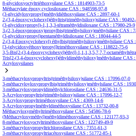
8-glycidoxyoctyltriéthoxysilane CAS : 1814903-73-5
Méthacrylate époxy cyclosiloxane CAS : 948598-97-8
(3-glycidyloxypropyl)méthyldiéthoxysilane CAS : 2897-60-1
2-(3,4-époxycyclohexyl)éthyltris(triméthylsiloxy)silane CAS : 90492
(3-glycidoxypropyl)-1,1,3,3-tétraméthyldisiloxane CAS : 17980-29-9
3-(2,3-époxypropoxy)propylbis(triméthylsiloxy)méthylsilane CAS : 
(3-glycidoxypropyl)pentaméthyldisiloxane CAS : 18044-44-5
2-(3,4-Epoxycyclohexyl) éthylbis(triméthylsiloxy)méthylsilane CAS 
[3-(glycidoxyéthoxy)propyl]triméthoxysilane CAS : 118822-75-6
3,5-Bis[2-(3,4-époxycyclohexyl)éthyl]-1,1,1,3,5,7,7,7-octaméthyltétr
Tris[2-(3,4-époxycyclohexyl)éthyldiméthylsiloxy]méthylsilane CAS 
Acryloxysilanes
3-méthacryloxypropyltris(triméthylsiloxy)silane CAS : 17096-07-0
3-méthacryloyloxypropylbis(triméthylsiloxy)méthylsilane CAS : 193
3-méthacryloxypropyldiméthylchlorosilane CAS : 24636-31-5
3-Acryloxypropyltris(triméthylsiloxy)silane CAS : 17096-12-7
3-Acryloxypropyltriméthoxysilane CAS : 4369-14-6
3-Acryloxypropylméthyldiméthoxysilane CAS : 13732-00-8
Méthacryloxyméthyltriméthoxysilane CAS : 54586-78-6
(Méthacryloxyméthyl)méthyldiméthoxysilane CAS : 121177-93-3
8-méthacryloxyoctyltriméthoxysilane CAS : 122749-49-9
3-méthacryloxypropyltrichlorosilane CAS : 7351-61-3
3-méthacryloxypropyltriacétoxysilane CAS : 51772-85-1