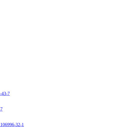
9-43-7
-7
: 106996-32-1