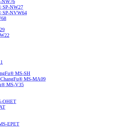
SP-NW76
Fu® SP-NW27
gFu® SP-NVW64
W68
P29
ENW22
11
ChangFu® MS-SH
ane -ChangFu® MS-MA09
ngFu® MS-V35
 MS-OHET
MAT
® MS-EPET