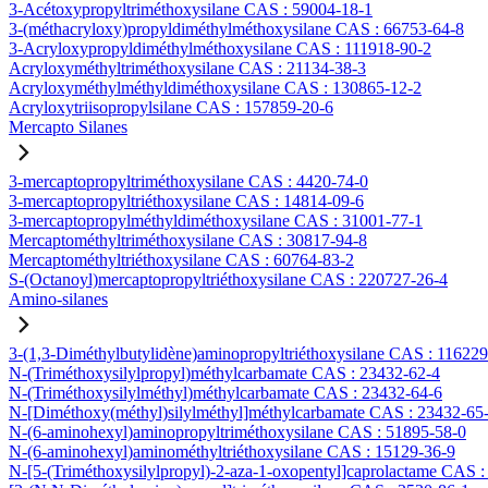
3-Acétoxypropyltriméthoxysilane CAS : 59004-18-1
3-(méthacryloxy)propyldiméthylméthoxysilane CAS : 66753-64-8
3-Acryloxypropyldiméthylméthoxysilane CAS : 111918-90-2
Acryloxyméthyltriméthoxysilane CAS : 21134-38-3
Acryloxyméthylméthyldiméthoxysilane CAS : 130865-12-2
Acryloxytriisopropylsilane CAS : 157859-20-6
Mercapto Silanes
3-mercaptopropyltriméthoxysilane CAS : 4420-74-0
3-mercaptopropyltriéthoxysilane CAS : 14814-09-6
3-mercaptopropylméthyldiméthoxysilane CAS : 31001-77-1
Mercaptométhyltriméthoxysilane CAS : 30817-94-8
Mercaptométhyltriéthoxysilane CAS : 60764-83-2
S-(Octanoyl)mercaptopropyltriéthoxysilane CAS : 220727-26-4
Amino-silanes
3-(1,3-Diméthylbutylidène)aminopropyltriéthoxysilane CAS : 11622
N-(Triméthoxysilylpropyl)méthylcarbamate CAS : 23432-62-4
N-(Triméthoxysilylméthyl)méthylcarbamate CAS : 23432-64-6
N-[Diméthoxy(méthyl)silylméthyl]méthylcarbamate CAS : 23432-65
N-(6-aminohexyl)aminopropyltriméthoxysilane CAS : 51895-58-0
N-(6-aminohexyl)aminométhyltriéthoxysilane CAS : 15129-36-9
N-[5-(Triméthoxysilylpropyl)-2-aza-1-oxopentyl]caprolactame CAS 