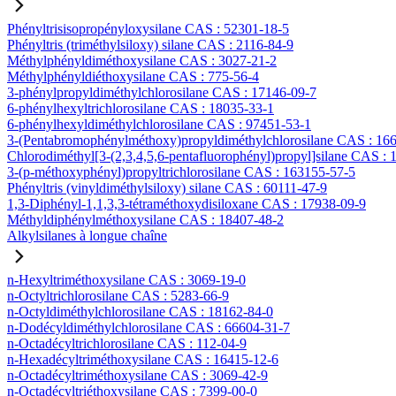
Phényltrisisopropényloxysilane CAS : 52301-18-5
Phényltris (triméthylsiloxy) silane CAS : 2116-84-9
Méthylphényldiméthoxysilane CAS : 3027-21-2
Méthylphényldiéthoxysilane CAS : 775-56-4
3-phénylpropyldiméthylchlorosilane CAS : 17146-09-7
6-phénylhexyltrichlorosilane CAS : 18035-33-1
6-phénylhexyldiméthylchlorosilane CAS : 97451-53-1
3-(Pentabromophénylméthoxy)propyldiméthylchlorosilane CAS : 16
Chlorodiméthyl[3-(2,3,4,5,6-pentafluorophényl)propyl]silane CAS :
3-(p-méthoxyphényl)propyltrichlorosilane CAS : 163155-57-5
Phényltris (vinyldiméthylsiloxy) silane CAS : 60111-47-9
1,3-Diphényl-1,1,3,3-tétraméthoxydisiloxane CAS : 17938-09-9
Méthyldiphénylméthoxysilane CAS : 18407-48-2
Alkylsilanes à longue chaîne
n-Hexyltriméthoxysilane CAS : 3069-19-0
n-Octyltrichlorosilane CAS : 5283-66-9
n-Octyldiméthylchlorosilane CAS : 18162-84-0
n-Dodécyldiméthylchlorosilane CAS : 66604-31-7
n-Octadécyltrichlorosilane CAS : 112-04-9
n-Hexadécyltriméthoxysilane CAS : 16415-12-6
n-Octadécyltriméthoxysilane CAS : 3069-42-9
n-Octadécyltriéthoxysilane CAS : 7399-00-0