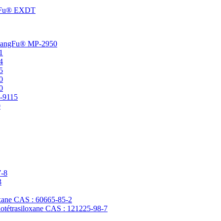
angFu® EXDT
t ChangFu® MP-2950
1
4
5
0
0
P-9115
0
7-8
3
loxane CAS : 60665-85-2
clotétrasiloxane CAS : 121225-98-7