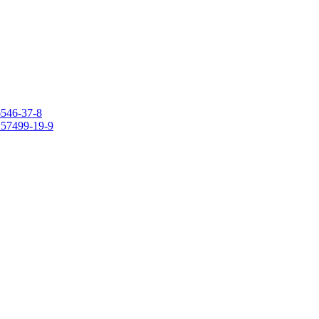
6546-37-8
 157499-19-9