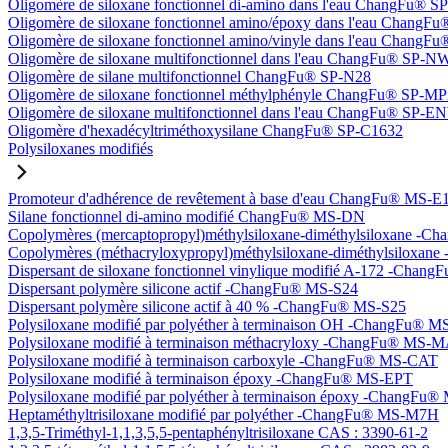
Oligomère de siloxane fonctionnel di-amino dans l'eau ChangFu® 
Oligomère de siloxane fonctionnel amino/époxy dans l'eau Chang
Oligomère de siloxane fonctionnel amino/vinyle dans l'eau Chan
Oligomère de siloxane multifonctionnel dans l'eau ChangFu® SP-N
Oligomère de silane multifonctionnel ChangFu® SP-N28
Oligomère de siloxane fonctionnel méthylphényle ChangFu® SP-M
Oligomère de siloxane multifonctionnel dans l'eau ChangFu® SP-
Oligomère d'hexadécyltriméthoxysilane ChangFu® SP-C1632
Polysiloxanes modifiés
Promoteur d'adhérence de revêtement à base d'eau ChangFu® MS-E
Silane fonctionnel di-amino modifié ChangFu® MS-DN
Copolymères (mercaptopropyl)méthylsiloxane-diméthylsiloxane -
Copolymères (méthacryloxypropyl)méthylsiloxane-diméthylsilox
Dispersant de siloxane fonctionnel vinylique modifié A-172 -Cha
Dispersant polymère silicone actif -ChangFu® MS-S24
Dispersant polymère silicone actif à 40 % -ChangFu® MS-S25
Polysiloxane modifié par polyéther à terminaison OH -ChangFu®
Polysiloxane modifié à terminaison méthacryloxy -ChangFu® MS-
Polysiloxane modifié à terminaison carboxyle -ChangFu® MS-CAT
Polysiloxane modifié à terminaison époxy -ChangFu® MS-EPT
Polysiloxane modifié par polyéther à terminaison époxy -ChangFu
Heptaméthyltrisiloxane modifié par polyéther -ChangFu® MS-M7H
1,3,5-Triméthyl-1,1,3,5,5-pentaphényltrisiloxane CAS : 3390-61-2