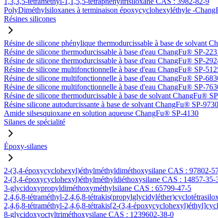
1,3,3,5-tétraméthyl-1,1,5,5-tétraphényltrisiloxane CAS : 3982-82-9
PolyDiméthylsiloxanes à terminaison époxycyclohexyléthyle -Ch
Résines silicones
Résine de silicone phénylique thermodurcissable à base de solvan
Résine de silicone thermodurcissable à base d'eau ChangFu® SP-223
Résine de silicone thermodurcissable à base d'eau ChangFu® SP-292
Résine de silicone multifonctionnelle à base d'eau ChangFu® SP-512
Résine de silicone multifonctionnelle à base d'eau ChangFu® SP-683
Résine de silicone multifonctionnelle à base d'eau ChangFu® SP-763
Résine de silicone thermodurcissable à base de solvant ChangFu® S
Résine silicone autodurcissante à base de solvant ChangFu® SP-973
Amide silsesquioxane en solution aqueuse ChangFu® SP-4130
Silanes de spécialité
Époxy-silanes
2-(3,4-époxycyclohexyl)éthylméthyldiméthoxysilane CAS : 97802-5
2-(3,4-époxycyclohexyl)éthylméthyldiéthoxysilane CAS : 14857-35-
3-glycidoxypropyldiméthoxyméthylsilane CAS : 65799-47-5
2,4,6,8-tétraméthyl-2,4,6,8-tétrakis(propylglycidyléther)cyclotétrasi
2,4,6,8-tétraméthyl-2,4,6,8-tétrakis[2-(3,4-époxycyclohexyl)éthyl]cy
8-glycidoxyoctyltriméthoxysilane CAS : 1239602-38-0