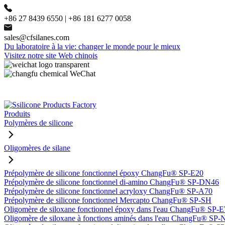
+86 27 8439 6550 | +86 181 6277 0058
sales@cfsilanes.com
Du laboratoire à la vie: changer le monde pour le mieux
Visitez notre site Web chinois
Produits
Polymères de silicone
Oligomères de silane
Prépolymère de silicone fonctionnel époxy ChangFu® SP-E20
Prépolymère de silicone fonctionnel di-amino ChangFu® SP-DN46
Prépolymère de silicone fonctionnel acryloxy ChangFu® SP-A70
Prépolymère de silicone fonctionnel Mercapto ChangFu® SP-SH
Oligomère de siloxane fonctionnel époxy dans l'eau ChangFu® SP
Oligomère de siloxane à fonctions aminés dans l'eau ChangFu® SP