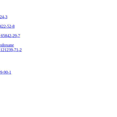
-24-3
7422-52-8
: 65842-29-7
asiloxane
: 121239-71-2
09-90-1