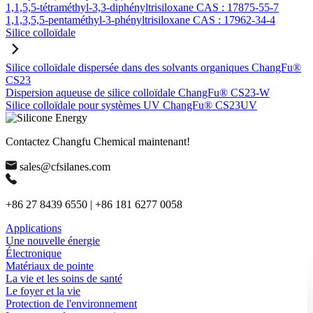
1,1,5,5-tétraméthyl-3,3-diphényltrisiloxane CAS : 17875-55-7
1,1,3,5,5-pentaméthyl-3-phényltrisiloxane CAS : 17962-34-4
Silice colloïdale
Silice colloïdale dispersée dans des solvants organiques ChangFu®
CS23
Dispersion aqueuse de silice colloïdale ChangFu® CS23-W
Silice colloïdale pour systèmes UV ChangFu® CS23UV
Contactez Changfu Chemical maintenant!
sales@cfsilanes.com
+86 27 8439 6550 | +86 181 6277 0058
Applications
Une nouvelle énergie
Électronique
Matériaux de pointe
La vie et les soins de santé
Le foyer et la vie
Protection de l'environnement