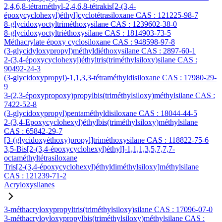
2,4,6,8-tétraméthyl-2,4,6,8-tétrakis[2-(3,4-
époxycyclohexyl)éthyl]cyclotétrasiloxane CAS : 121225-98-7
8-glycidoxyoctyltriméthoxysilane CAS : 1239602-38-0
8-glycidoxyoctyltriéthoxysilane CAS : 1814903-73-5
Méthacrylate époxy cyclosiloxane CAS : 948598-97-8
(3-glycidyloxypropyl)méthyldiéthoxysilane CAS : 2897-60-1
2-(3,4-époxycyclohexyl)éthyltris(triméthylsiloxy)silane CAS :
90492-24-3
(3-glycidoxypropyl)-1,1,3,3-tétraméthyldisiloxane CAS : 17980-29-
9
3-(2,3-époxypropoxy)propylbis(triméthylsiloxy)méthylsilane CAS :
7422-52-8
(3-glycidoxypropyl)pentaméthyldisiloxane CAS : 18044-44-5
2-(3,4-Epoxycyclohexyl)éthylbis(triméthylsiloxy)méthylsilane
CAS : 65842-29-7
[3-(glycidoxyéthoxy)propyl]triméthoxysilane CAS : 118822-75-6
3,5-Bis[2-(3,4-époxycyclohexyl)éthyl]-1,1,1,3,5,7,7,7-
octaméthyltétrasiloxane
Tris[2-(3,4-époxycyclohexyl)éthyldiméthylsiloxy]méthylsilane
CAS : 121239-71-2
Acryloxysilanes
3-méthacryloxypropyltris(triméthylsiloxy)silane CAS : 17096-07-0
3-méthacryloyloxypropylbis(triméthylsiloxy)méthylsilane CAS :