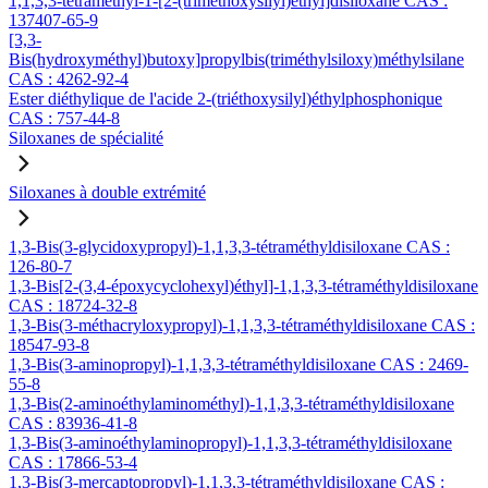
1,1,3,3-tétraméthyl-1-[2-(triméthoxysilyl)éthyl]disiloxane CAS :
137407-65-9
[3,3-
Bis(hydroxyméthyl)butoxy]propylbis(triméthylsiloxy)méthylsilane
CAS : 4262-92-4
Ester diéthylique de l'acide 2-(triéthoxysilyl)éthylphosphonique
CAS : 757-44-8
Siloxanes de spécialité
Siloxanes à double extrémité
1,3-Bis(3-glycidoxypropyl)-1,1,3,3-tétraméthyldisiloxane CAS :
126-80-7
1,3-Bis[2-(3,4-époxycyclohexyl)éthyl]-1,1,3,3-tétraméthyldisiloxane
CAS : 18724-32-8
1,3-Bis(3-méthacryloxypropyl)-1,1,3,3-tétraméthyldisiloxane CAS :
18547-93-8
1,3-Bis(3-aminopropyl)-1,1,3,3-tétraméthyldisiloxane CAS : 2469-
55-8
1,3-Bis(2-aminoéthylaminométhyl)-1,1,3,3-tétraméthyldisiloxane
CAS : 83936-41-8
1,3-Bis(3-aminoéthylaminopropyl)-1,1,3,3-tétraméthyldisiloxane
CAS : 17866-53-4
1,3-Bis(3-mercaptopropyl)-1,1,3,3-tétraméthyldisiloxane CAS :