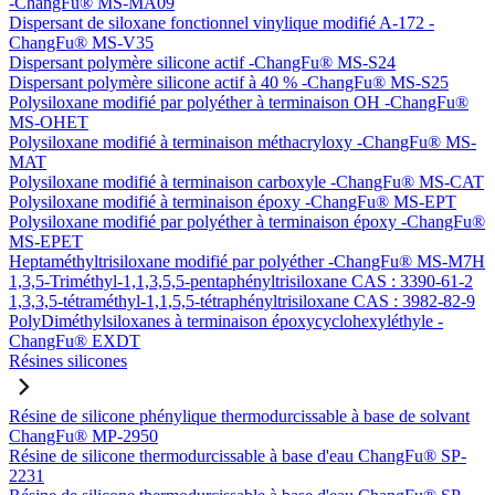
-ChangFu® MS-MA09
Dispersant de siloxane fonctionnel vinylique modifié A-172 -
ChangFu® MS-V35
Dispersant polymère silicone actif -ChangFu® MS-S24
Dispersant polymère silicone actif à 40 % -ChangFu® MS-S25
Polysiloxane modifié par polyéther à terminaison OH -ChangFu®
MS-OHET
Polysiloxane modifié à terminaison méthacryloxy -ChangFu® MS-
MAT
Polysiloxane modifié à terminaison carboxyle -ChangFu® MS-CAT
Polysiloxane modifié à terminaison époxy -ChangFu® MS-EPT
Polysiloxane modifié par polyéther à terminaison époxy -ChangFu®
MS-EPET
Heptaméthyltrisiloxane modifié par polyéther -ChangFu® MS-M7H
1,3,5-Triméthyl-1,1,3,5,5-pentaphényltrisiloxane CAS : 3390-61-2
1,3,3,5-tétraméthyl-1,1,5,5-tétraphényltrisiloxane CAS : 3982-82-9
PolyDiméthylsiloxanes à terminaison époxycyclohexyléthyle -
ChangFu® EXDT
Résines silicones
Résine de silicone phénylique thermodurcissable à base de solvant
ChangFu® MP-2950
Résine de silicone thermodurcissable à base d'eau ChangFu® SP-
2231