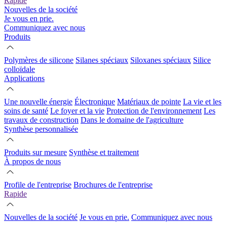
Rapide
Nouvelles de la société
Je vous en prie.
Communiquez avec nous
Produits
Polymères de silicone
Silanes spéciaux
Siloxanes spéciaux
Silice
colloïdale
Applications
Une nouvelle énergie
Électronique
Matériaux de pointe
La vie et les
soins de santé
Le foyer et la vie
Protection de l'environnement
Les
travaux de construction
Dans le domaine de l'agriculture
Synthèse personnalisée
Produits sur mesure
Synthèse et traitement
À propos de nous
Profile de l'entreprise
Brochures de l'entreprise
Rapide
Nouvelles de la société
Je vous en prie.
Communiquez avec nous