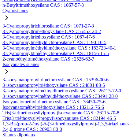
n-Butyltriméthoxysilane CAS : 1067-57-8
Cyanosilanes
3-Cyanopropyltrichlorosilane CAS : 1071-27-8
3-Cyanopropyltriméthoxysilane CAS : 55453-24-2
3-Cyanopropyltriéthoxysilane CAS : 1067-47-6
3-Cyanopropylméthyldichlorosilane CAS : 1190-16-5
3-Cyanopropylméthyldiméthoxysilane CAS : 153723-40-1
3-Cyanopropyldiméthylchlorosilane CAS : 18156-15-5
2-cyanoéthyltriméthoxysilane CAS : 2526-62-7
Isocyanates-silanes
3-isocyanatopropyltriméthoxysilane CAS : 15396-00-6
3-isocyanatopropyltriéthoxysilane CAS : 24801-88-5
3-isocyanatopropylméthyldiméthoxysilane CAS : 26115-72-0
3-isocyanatopropylméthyldiéthoxysilane CAS : 33491-28-0
Isocyanatométhyltriméthoxysilane CAS : 78450-75-6
Isocyanatométhyltriéthoxysilane CAS : 132112-76-6
Tris(3-triméthoxysilylpropyl)isocyanurate CAS : 26115-70-8
Tris(3-triéthoxysilylpropyl)isocyanurate CAS : 82194-46-5
1,3-Bis(prop-2-ényl)-5-(3-triméthoxysilylpropyl)-1,3,5-triazinane-
2,4,6-trione CAS : 26903-80-0
Silanes dipodaux