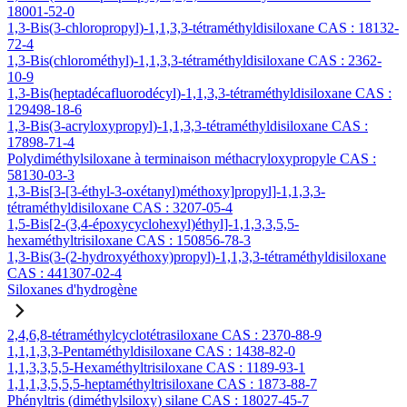
18001-52-0
1,3-Bis(3-chloropropyl)-1,1,3,3-tétraméthyldisiloxane CAS : 18132-
72-4
1,3-Bis(chlorométhyl)-1,1,3,3-tétraméthyldisiloxane CAS : 2362-
10-9
1,3-Bis(heptadécafluorodécyl)-1,1,3,3-tétraméthyldisiloxane CAS :
129498-18-6
1,3-Bis(3-acryloxypropyl)-1,1,3,3-tétraméthyldisiloxane CAS :
17898-71-4
Polydiméthylsiloxane à terminaison méthacryloxypropyle CAS :
58130-03-3
1,3-Bis[3-[3-éthyl-3-oxétanyl)méthoxy]propyl]-1,1,3,3-
tétraméthyldisiloxane CAS : 3207-05-4
1,5-Bis[2-(3,4-époxycyclohexyl)éthyl]-1,1,3,3,5,5-
hexaméthyltrisiloxane CAS : 150856-78-3
1,3-Bis(3-(2-hydroxyéthoxy)propyl)-1,1,3,3-tétraméthyldisiloxane
CAS : 441307-02-4
Siloxanes d'hydrogène
2,4,6,8-tétraméthylcyclotétrasiloxane CAS : 2370-88-9
1,1,1,3,3-Pentaméthyldisiloxane CAS : 1438-82-0
1,1,3,3,5,5-Hexaméthyltrisiloxane CAS : 1189-93-1
1,1,1,3,5,5,5-heptaméthyltrisiloxane CAS : 1873-88-7
Phényltris (diméthylsiloxy) silane CAS : 18027-45-7