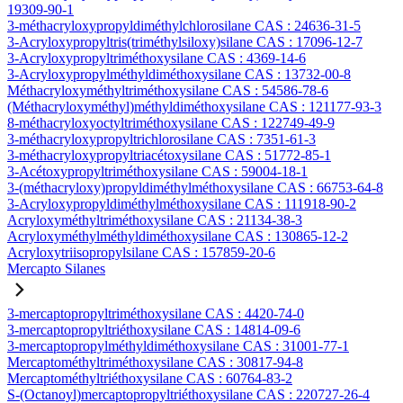
19309-90-1
3-méthacryloxypropyldiméthylchlorosilane CAS : 24636-31-5
3-Acryloxypropyltris(triméthylsiloxy)silane CAS : 17096-12-7
3-Acryloxypropyltriméthoxysilane CAS : 4369-14-6
3-Acryloxypropylméthyldiméthoxysilane CAS : 13732-00-8
Méthacryloxyméthyltriméthoxysilane CAS : 54586-78-6
(Méthacryloxyméthyl)méthyldiméthoxysilane CAS : 121177-93-3
8-méthacryloxyoctyltriméthoxysilane CAS : 122749-49-9
3-méthacryloxypropyltrichlorosilane CAS : 7351-61-3
3-méthacryloxypropyltriacétoxysilane CAS : 51772-85-1
3-Acétoxypropyltriméthoxysilane CAS : 59004-18-1
3-(méthacryloxy)propyldiméthylméthoxysilane CAS : 66753-64-8
3-Acryloxypropyldiméthylméthoxysilane CAS : 111918-90-2
Acryloxyméthyltriméthoxysilane CAS : 21134-38-3
Acryloxyméthylméthyldiméthoxysilane CAS : 130865-12-2
Acryloxytriisopropylsilane CAS : 157859-20-6
Mercapto Silanes
3-mercaptopropyltriméthoxysilane CAS : 4420-74-0
3-mercaptopropyltriéthoxysilane CAS : 14814-09-6
3-mercaptopropylméthyldiméthoxysilane CAS : 31001-77-1
Mercaptométhyltriméthoxysilane CAS : 30817-94-8
Mercaptométhyltriéthoxysilane CAS : 60764-83-2
S-(Octanoyl)mercaptopropyltriéthoxysilane CAS : 220727-26-4