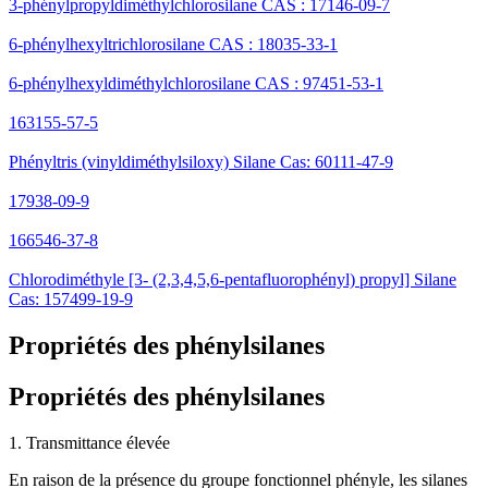
3-phénylpropyldiméthylchlorosilane CAS : 17146-09-7
6-phénylhexyltrichlorosilane CAS : 18035-33-1
6-phénylhexyldiméthylchlorosilane CAS : 97451-53-1
163155-57-5
Phényltris (vinyldiméthylsiloxy) Silane Cas: 60111-47-9
17938-09-9
166546-37-8
Chlorodiméthyle [3- (2,3,4,5,6-pentafluorophényl) propyl] Silane
Cas: 157499-19-9
Propriétés des phénylsilanes
Propriétés des phénylsilanes
1. Transmittance élevée
En raison de la présence du groupe fonctionnel phényle, les silanes