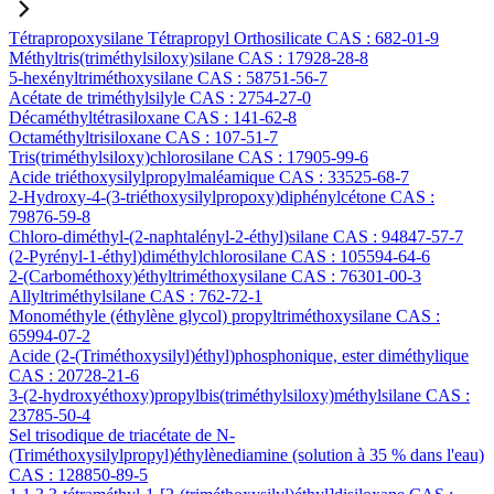
Tétrapropoxysilane Tétrapropyl Orthosilicate CAS : 682-01-9
Méthyltris(triméthylsiloxy)silane CAS : 17928-28-8
5-hexényltriméthoxysilane CAS : 58751-56-7
Acétate de triméthylsilyle CAS : 2754-27-0
Décaméthyltétrasiloxane CAS : 141-62-8
Octaméthyltrisiloxane CAS : 107-51-7
Tris(triméthylsiloxy)chlorosilane CAS : 17905-99-6
Acide triéthoxysilylpropylmaléamique CAS : 33525-68-7
2-Hydroxy-4-(3-triéthoxysilylpropoxy)diphénylcétone CAS :
79876-59-8
Chloro-diméthyl-(2-naphtalényl-2-éthyl)silane CAS : 94847-57-7
(2-Pyrényl-1-éthyl)diméthylchlorosilane CAS : 105594-64-6
2-(Carbométhoxy)éthyltriméthoxysilane CAS : 76301-00-3
Allyltriméthylsilane CAS : 762-72-1
Monométhyle (éthylène glycol) propyltriméthoxysilane CAS :
65994-07-2
Acide (2-(Triméthoxysilyl)éthyl)phosphonique, ester diméthylique
CAS : 20728-21-6
3-(2-hydroxyéthoxy)propylbis(triméthylsiloxy)méthylsilane CAS :
23785-50-4
Sel trisodique de triacétate de N-
(Triméthoxysilylpropyl)éthylènediamine (solution à 35 % dans l'eau)
CAS : 128850-89-5