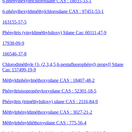
6-phénylhexyltrichlorosilane CAS : 18035-33-1
6-phénylhexyldiméthylchlorosilane CAS : 97451-53-1
163155-57-5
Phényltris (vinyldiméthylsiloxy) Silane Cas: 60111-47-9
17938-09-9
166546-37-8
Chlorodiméthyle [3- (2,3,4,5,6-pentafluorophényl) propyl] Silane
Cas: 157499-19-9
Méthyldiphénylméthoxysilane CAS : 18407-48-2
Phényltrisisopropényloxysilane CAS : 52301-18-5
Phényltris (triméthylsiloxy) silane CAS : 2116-84-9
Méthylphényldiméthoxysilane CAS : 3027-21-2
Méthylphényldiéthoxysilane CAS : 775-56-4