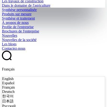
Les travaux de construction
Dans le domaine de l'agriculture
Synthèse personnalisée
Produits sur mesure
Synthèse et traitement
À propos de nous
Profile de l'entreprise
Brochures de l'entreprise
Nouvelles
Nouvelles de la société
Les blogs
Contactez-nous
Français
English
Español
Français
Deutsch
한국어
日本語
Русский