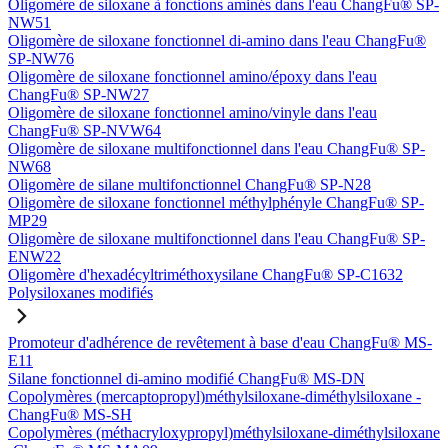
Oligomère de siloxane à fonctions aminés dans l'eau ChangFu® SP-
NW51
Oligomère de siloxane fonctionnel di-amino dans l'eau ChangFu®
SP-NW76
Oligomère de siloxane fonctionnel amino/époxy dans l'eau
ChangFu® SP-NW27
Oligomère de siloxane fonctionnel amino/vinyle dans l'eau
ChangFu® SP-NVW64
Oligomère de siloxane multifonctionnel dans l'eau ChangFu® SP-
NW68
Oligomère de silane multifonctionnel ChangFu® SP-N28
Oligomère de siloxane fonctionnel méthylphényle ChangFu® SP-
MP29
Oligomère de siloxane multifonctionnel dans l'eau ChangFu® SP-
ENW22
Oligomère d'hexadécyltriméthoxysilane ChangFu® SP-C1632
Polysiloxanes modifiés
Promoteur d'adhérence de revêtement à base d'eau ChangFu® MS-
E11
Silane fonctionnel di-amino modifié ChangFu® MS-DN
Copolymères (mercaptopropyl)méthylsiloxane-diméthylsiloxane -
ChangFu® MS-SH
Copolymères (méthacryloxypropyl)méthylsiloxane-diméthylsiloxane