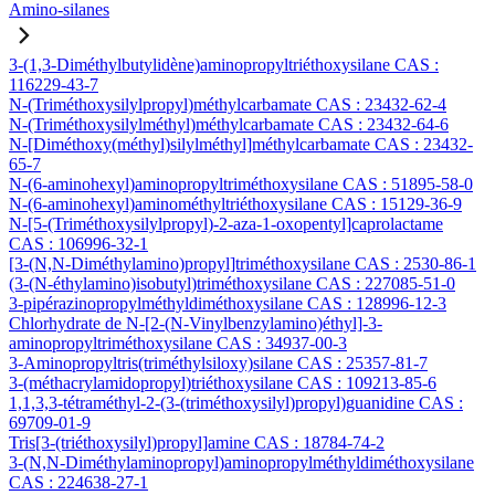
Amino-silanes
3-(1,3-Diméthylbutylidène)aminopropyltriéthoxysilane CAS :
116229-43-7
N-(Triméthoxysilylpropyl)méthylcarbamate CAS : 23432-62-4
N-(Triméthoxysilylméthyl)méthylcarbamate CAS : 23432-64-6
N-[Diméthoxy(méthyl)silylméthyl]méthylcarbamate CAS : 23432-
65-7
N-(6-aminohexyl)aminopropyltriméthoxysilane CAS : 51895-58-0
N-(6-aminohexyl)aminométhyltriéthoxysilane CAS : 15129-36-9
N-[5-(Triméthoxysilylpropyl)-2-aza-1-oxopentyl]caprolactame
CAS : 106996-32-1
[3-(N,N-Diméthylamino)propyl]triméthoxysilane CAS : 2530-86-1
(3-(N-éthylamino)isobutyl)triméthoxysilane CAS : 227085-51-0
3-pipérazinopropylméthyldiméthoxysilane CAS : 128996-12-3
Chlorhydrate de N-[2-(N-Vinylbenzylamino)éthyl]-3-
aminopropyltriméthoxysilane CAS : 34937-00-3
3-Aminopropyltris(triméthylsiloxy)silane CAS : 25357-81-7
3-(méthacrylamidopropyl)triéthoxysilane CAS : 109213-85-6
1,1,3,3-tétraméthyl-2-(3-(triméthoxysilyl)propyl)guanidine CAS :
69709-01-9
Tris[3-(triéthoxysilyl)propyl]amine CAS : 18784-74-2
3-(N,N-Diméthylaminopropyl)aminopropylméthyldiméthoxysilane
CAS : 224638-27-1