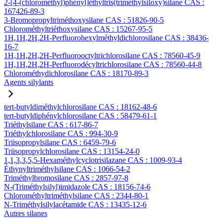
2-[4-(chlorométhyl)phényl]éthyltris(triméthylsiloxy)silane CAS :
167426-89-3
3-Bromopropyltriméthoxysilane CAS : 51826-90-5
Chlorométhyltriéthoxysilane CAS : 15267-95-5
1H,1H,2H,2H-Perfluorohexylméthyldichlorosilane CAS : 38436-
16-7
1H,1H,2H,2H-Perfluorooctyltrichlorosilane CAS : 78560-45-9
1H,1H,2H,2H-Perfluorodécyltrichlorosilane CAS : 78560-44-8
Chlorométhydichlorosilane CAS : 18170-89-3
Agents silylants
tert-butyldiméthylchlorosilane CAS : 18162-48-6
tert-butyldiphénylchlorosilane CAS : 58479-61-1
Triéthylsilane CAS : 617-86-7
Triéthylchlorosilane CAS : 994-30-9
Triisopropylsilane CAS : 6459-79-6
Triisopropylchlorosilane CAS : 13154-24-0
1,1,3,3,5,5-Hexaméthylcyclotrisilazane CAS : 1009-93-4
Éthynyltriméthylsilane CAS : 1066-54-2
Triméthylbromosilane CAS : 2857-97-8
N-(Triméthylsilyl)imidazole CAS : 18156-74-6
Chlorométhyltriméthylsilane CAS : 2344-80-1
N-Triméthylsilylacétamide CAS : 13435-12-6
Autres silanes