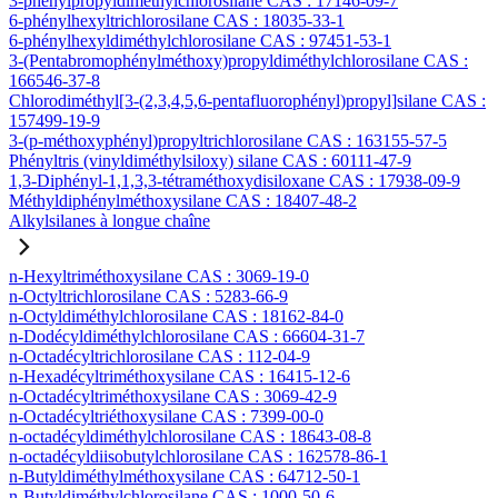
3-phénylpropyldiméthylchlorosilane CAS : 17146-09-7
6-phénylhexyltrichlorosilane CAS : 18035-33-1
6-phénylhexyldiméthylchlorosilane CAS : 97451-53-1
3-(Pentabromophénylméthoxy)propyldiméthylchlorosilane CAS :
166546-37-8
Chlorodiméthyl[3-(2,3,4,5,6-pentafluorophényl)propyl]silane CAS :
157499-19-9
3-(p-méthoxyphényl)propyltrichlorosilane CAS : 163155-57-5
Phényltris (vinyldiméthylsiloxy) silane CAS : 60111-47-9
1,3-Diphényl-1,1,3,3-tétraméthoxydisiloxane CAS : 17938-09-9
Méthyldiphénylméthoxysilane CAS : 18407-48-2
Alkylsilanes à longue chaîne
n-Hexyltriméthoxysilane CAS : 3069-19-0
n-Octyltrichlorosilane CAS : 5283-66-9
n-Octyldiméthylchlorosilane CAS : 18162-84-0
n-Dodécyldiméthylchlorosilane CAS : 66604-31-7
n-Octadécyltrichlorosilane CAS : 112-04-9
n-Hexadécyltriméthoxysilane CAS : 16415-12-6
n-Octadécyltriméthoxysilane CAS : 3069-42-9
n-Octadécyltriéthoxysilane CAS : 7399-00-0
n-octadécyldiméthylchlorosilane CAS : 18643-08-8
n-octadécyldiisobutylchlorosilane CAS : 162578-86-1
n-Butyldiméthylméthoxysilane CAS : 64712-50-1
n-Butyldiméthylchlorosilane CAS : 1000-50-6