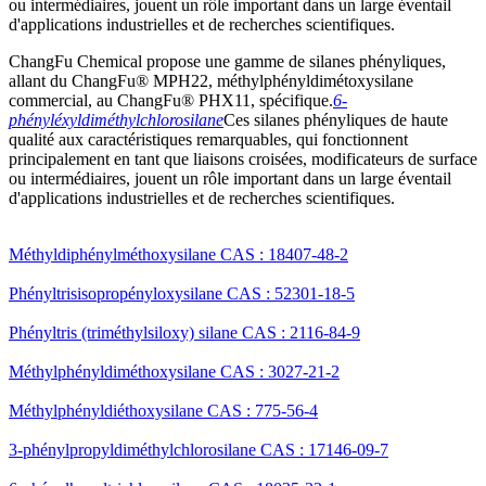
ou intermédiaires, jouent un rôle important dans un large éventail
d'applications industrielles et de recherches scientifiques.
ChangFu Chemical propose une gamme de silanes phényliques,
allant du ChangFu® MPH22, méthylphényldimétoxysilane
commercial, au ChangFu® PHX11, spécifique.
6-
phényléxyldiméthylchlorosilane
Ces silanes phényliques de haute
qualité aux caractéristiques remarquables, qui fonctionnent
principalement en tant que liaisons croisées, modificateurs de surface
ou intermédiaires, jouent un rôle important dans un large éventail
d'applications industrielles et de recherches scientifiques.
Méthyldiphénylméthoxysilane CAS : 18407-48-2
Phényltrisisopropényloxysilane CAS : 52301-18-5
Phényltris (triméthylsiloxy) silane CAS : 2116-84-9
Méthylphényldiméthoxysilane CAS : 3027-21-2
Méthylphényldiéthoxysilane CAS : 775-56-4
3-phénylpropyldiméthylchlorosilane CAS : 17146-09-7