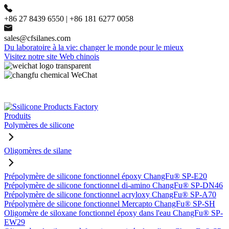
+86 27 8439 6550 | +86 181 6277 0058
sales@cfsilanes.com
Du laboratoire à la vie: changer le monde pour le mieux
Visitez notre site Web chinois
Produits
Polymères de silicone
Oligomères de silane
Prépolymère de silicone fonctionnel époxy ChangFu® SP-E20
Prépolymère de silicone fonctionnel di-amino ChangFu® SP-DN46
Prépolymère de silicone fonctionnel acryloxy ChangFu® SP-A70
Prépolymère de silicone fonctionnel Mercapto ChangFu® SP-SH
Oligomère de siloxane fonctionnel époxy dans l'eau ChangFu® SP-
EW29