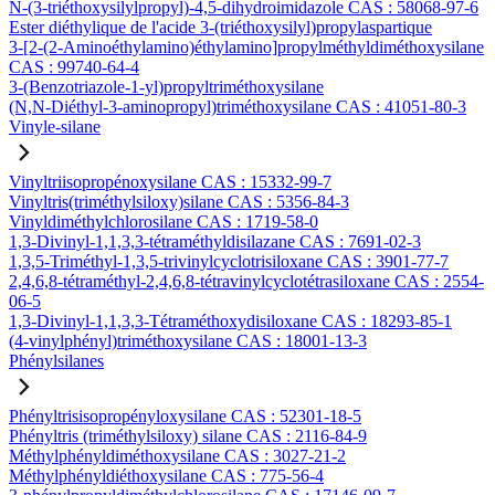
N-(3-triéthoxysilylpropyl)-4,5-dihydroimidazole CAS : 58068-97-6
Ester diéthylique de l'acide 3-(triéthoxysilyl)propylaspartique
3-[2-(2-Aminoéthylamino)éthylamino]propylméthyldiméthoxysilane
CAS : 99740-64-4
3-(Benzotriazole-1-yl)propyltriméthoxysilane
(N,N-Diéthyl-3-aminopropyl)triméthoxysilane CAS : 41051-80-3
Vinyle-silane
Vinyltriisopropénoxysilane CAS : 15332-99-7
Vinyltris(triméthylsiloxy)silane CAS : 5356-84-3
Vinyldiméthylchlorosilane CAS : 1719-58-0
1,3-Divinyl-1,1,3,3-tétraméthyldisilazane CAS : 7691-02-3
1,3,5-Triméthyl-1,3,5-trivinylcyclotrisiloxane CAS : 3901-77-7
2,4,6,8-tétraméthyl-2,4,6,8-tétravinylcyclotétrasiloxane CAS : 2554-
06-5
1,3-Divinyl-1,1,3,3-Tétraméthoxydisiloxane CAS : 18293-85-1
(4-vinylphényl)triméthoxysilane CAS : 18001-13-3
Phénylsilanes
Phényltrisisopropényloxysilane CAS : 52301-18-5
Phényltris (triméthylsiloxy) silane CAS : 2116-84-9
Méthylphényldiméthoxysilane CAS : 3027-21-2
Méthylphényldiéthoxysilane CAS : 775-56-4