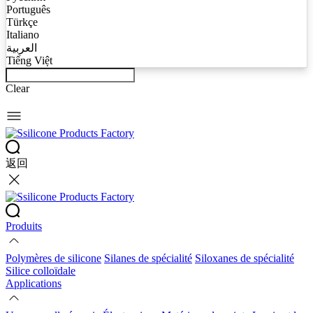
Português
Türkçe
Italiano
العربية
Tiếng Việt
Clear
返回
Produits
Polymères de silicone
Silanes de spécialité
Siloxanes de spécialité
Silice colloïdale
Applications