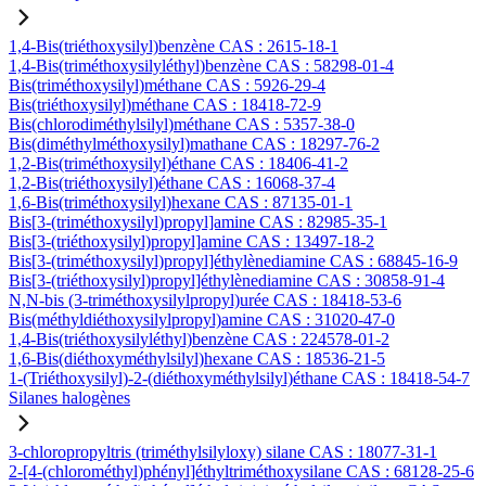
1,4-Bis(triéthoxysilyl)benzène CAS : 2615-18-1
1,4-Bis(triméthoxysilyléthyl)benzène CAS : 58298-01-4
Bis(triméthoxysilyl)méthane CAS : 5926-29-4
Bis(triéthoxysilyl)méthane CAS : 18418-72-9
Bis(chlorodiméthylsilyl)méthane CAS : 5357-38-0
Bis(diméthylméthoxysilyl)mathane CAS : 18297-76-2
1,2-Bis(triméthoxysilyl)éthane CAS : 18406-41-2
1,2-Bis(triéthoxysilyl)éthane CAS : 16068-37-4
1,6-Bis(triméthoxysilyl)hexane CAS : 87135-01-1
Bis[3-(triméthoxysilyl)propyl]amine CAS : 82985-35-1
Bis[3-(triéthoxysilyl)propyl]amine CAS : 13497-18-2
Bis[3-(triméthoxysilyl)propyl]éthylènediamine CAS : 68845-16-9
Bis[3-(triéthoxysilyl)propyl]éthylènediamine CAS : 30858-91-4
N,N-bis (3-triméthoxysilylpropyl)urée CAS : 18418-53-6
Bis(méthyldiéthoxysilylpropyl)amine CAS : 31020-47-0
1,4-Bis(triéthoxysilyléthyl)benzène CAS : 224578-01-2
1,6-Bis(diéthoxyméthylsilyl)hexane CAS : 18536-21-5
1-(Triéthoxysilyl)-2-(diéthoxyméthylsilyl)éthane CAS : 18418-54-7
Silanes halogènes
3-chloropropyltris (triméthylsilyloxy) silane CAS : 18077-31-1
2-[4-(chlorométhyl)phényl]éthyltriméthoxysilane CAS : 68128-25-6