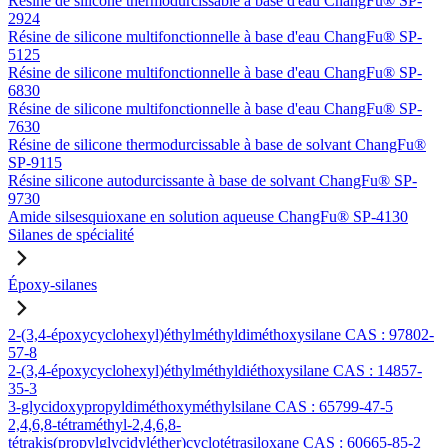
Résine de silicone thermodurcissable à base d'eau ChangFu® SP-
2924
Résine de silicone multifonctionnelle à base d'eau ChangFu® SP-
5125
Résine de silicone multifonctionnelle à base d'eau ChangFu® SP-
6830
Résine de silicone multifonctionnelle à base d'eau ChangFu® SP-
7630
Résine de silicone thermodurcissable à base de solvant ChangFu®
SP-9115
Résine silicone autodurcissante à base de solvant ChangFu® SP-
9730
Amide silsesquioxane en solution aqueuse ChangFu® SP-4130
Silanes de spécialité
Époxy-silanes
2-(3,4-époxycyclohexyl)éthylméthyldiméthoxysilane CAS : 97802-
57-8
2-(3,4-époxycyclohexyl)éthylméthyldiéthoxysilane CAS : 14857-
35-3
3-glycidoxypropyldiméthoxyméthylsilane CAS : 65799-47-5
2,4,6,8-tétraméthyl-2,4,6,8-
tétrakis(propylglycidyléther)cyclotétrasiloxane CAS : 60665-85-2