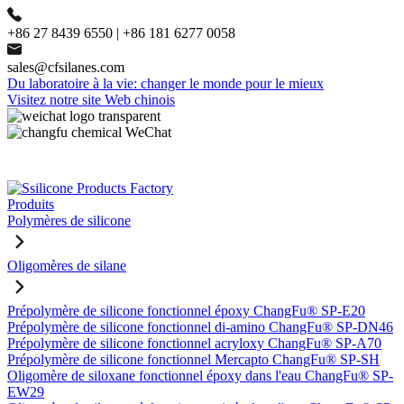
+86 27 8439 6550 | +86 181 6277 0058
sales@cfsilanes.com
Du laboratoire à la vie: changer le monde pour le mieux
Visitez notre site Web chinois
Produits
Polymères de silicone
Oligomères de silane
Prépolymère de silicone fonctionnel époxy ChangFu® SP-E20
Prépolymère de silicone fonctionnel di-amino ChangFu® SP-DN46
Prépolymère de silicone fonctionnel acryloxy ChangFu® SP-A70
Prépolymère de silicone fonctionnel Mercapto ChangFu® SP-SH
Oligomère de siloxane fonctionnel époxy dans l'eau ChangFu® SP-
EW29