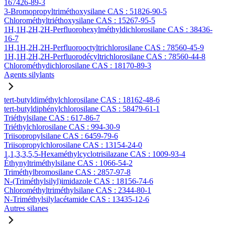
167426-89-3
3-Bromopropyltriméthoxysilane CAS : 51826-90-5
Chlorométhyltriéthoxysilane CAS : 15267-95-5
1H,1H,2H,2H-Perfluorohexylméthyldichlorosilane CAS : 38436-
16-7
1H,1H,2H,2H-Perfluorooctyltrichlorosilane CAS : 78560-45-9
1H,1H,2H,2H-Perfluorodécyltrichlorosilane CAS : 78560-44-8
Chlorométhydichlorosilane CAS : 18170-89-3
Agents silylants
tert-butyldiméthylchlorosilane CAS : 18162-48-6
tert-butyldiphénylchlorosilane CAS : 58479-61-1
Triéthylsilane CAS : 617-86-7
Triéthylchlorosilane CAS : 994-30-9
Triisopropylsilane CAS : 6459-79-6
Triisopropylchlorosilane CAS : 13154-24-0
1,1,3,3,5,5-Hexaméthylcyclotrisilazane CAS : 1009-93-4
Éthynyltriméthylsilane CAS : 1066-54-2
Triméthylbromosilane CAS : 2857-97-8
N-(Triméthylsilyl)imidazole CAS : 18156-74-6
Chlorométhyltriméthylsilane CAS : 2344-80-1
N-Triméthylsilylacétamide CAS : 13435-12-6
Autres silanes