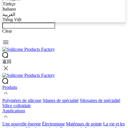
Türkçe
Italiano
العربية
Tiếng Việt
Clear
返回
Produits
Polymères de silicone
Silanes de spécialité
Siloxanes de spécialité
Silice colloïdale
Applications
Une nouvelle énergie
Électronique
Matériaux de pointe
La vie et les