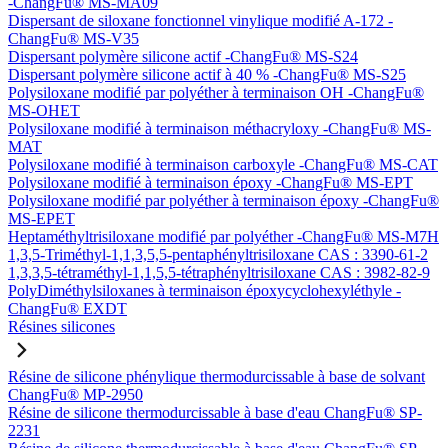
-ChangFu® MS-MA09
Dispersant de siloxane fonctionnel vinylique modifié A-172 -
ChangFu® MS-V35
Dispersant polymère silicone actif -ChangFu® MS-S24
Dispersant polymère silicone actif à 40 % -ChangFu® MS-S25
Polysiloxane modifié par polyéther à terminaison OH -ChangFu®
MS-OHET
Polysiloxane modifié à terminaison méthacryloxy -ChangFu® MS-
MAT
Polysiloxane modifié à terminaison carboxyle -ChangFu® MS-CAT
Polysiloxane modifié à terminaison époxy -ChangFu® MS-EPT
Polysiloxane modifié par polyéther à terminaison époxy -ChangFu®
MS-EPET
Heptaméthyltrisiloxane modifié par polyéther -ChangFu® MS-M7H
1,3,5-Triméthyl-1,1,3,5,5-pentaphényltrisiloxane CAS : 3390-61-2
1,3,3,5-tétraméthyl-1,1,5,5-tétraphényltrisiloxane CAS : 3982-82-9
PolyDiméthylsiloxanes à terminaison époxycyclohexyléthyle -
ChangFu® EXDT
Résines silicones
Résine de silicone phénylique thermodurcissable à base de solvant
ChangFu® MP-2950
Résine de silicone thermodurcissable à base d'eau ChangFu® SP-
2231