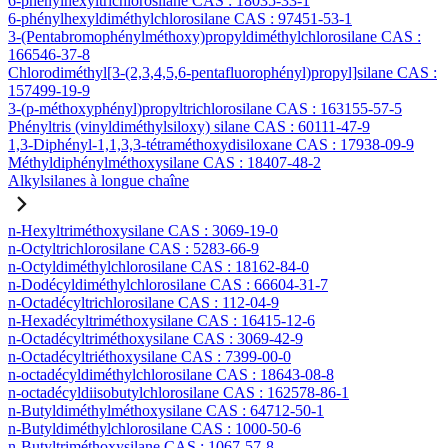
6-phénylhexyltrichlorosilane CAS : 18035-33-1
6-phénylhexyldiméthylchlorosilane CAS : 97451-53-1
3-(Pentabromophénylméthoxy)propyldiméthylchlorosilane CAS :
166546-37-8
Chlorodiméthyl[3-(2,3,4,5,6-pentafluorophényl)propyl]silane CAS :
157499-19-9
3-(p-méthoxyphényl)propyltrichlorosilane CAS : 163155-57-5
Phényltris (vinyldiméthylsiloxy) silane CAS : 60111-47-9
1,3-Diphényl-1,1,3,3-tétraméthoxydisiloxane CAS : 17938-09-9
Méthyldiphénylméthoxysilane CAS : 18407-48-2
Alkylsilanes à longue chaîne
n-Hexyltriméthoxysilane CAS : 3069-19-0
n-Octyltrichlorosilane CAS : 5283-66-9
n-Octyldiméthylchlorosilane CAS : 18162-84-0
n-Dodécyldiméthylchlorosilane CAS : 66604-31-7
n-Octadécyltrichlorosilane CAS : 112-04-9
n-Hexadécyltriméthoxysilane CAS : 16415-12-6
n-Octadécyltriméthoxysilane CAS : 3069-42-9
n-Octadécyltriéthoxysilane CAS : 7399-00-0
n-octadécyldiméthylchlorosilane CAS : 18643-08-8
n-octadécyldiisobutylchlorosilane CAS : 162578-86-1
n-Butyldiméthylméthoxysilane CAS : 64712-50-1
n-Butyldiméthylchlorosilane CAS : 1000-50-6
n-Butyltriméthoxysilane CAS : 1067-57-8