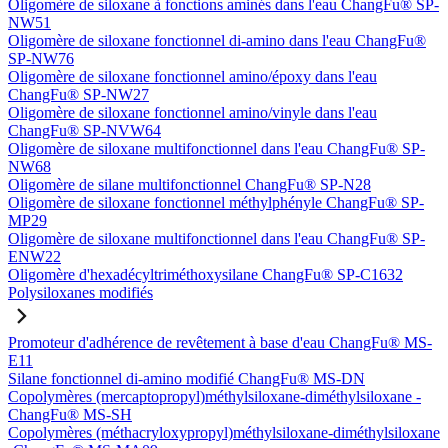
Oligomère de siloxane à fonctions aminés dans l'eau ChangFu® SP-
NW51
Oligomère de siloxane fonctionnel di-amino dans l'eau ChangFu®
SP-NW76
Oligomère de siloxane fonctionnel amino/époxy dans l'eau
ChangFu® SP-NW27
Oligomère de siloxane fonctionnel amino/vinyle dans l'eau
ChangFu® SP-NVW64
Oligomère de siloxane multifonctionnel dans l'eau ChangFu® SP-
NW68
Oligomère de silane multifonctionnel ChangFu® SP-N28
Oligomère de siloxane fonctionnel méthylphényle ChangFu® SP-
MP29
Oligomère de siloxane multifonctionnel dans l'eau ChangFu® SP-
ENW22
Oligomère d'hexadécyltriméthoxysilane ChangFu® SP-C1632
Polysiloxanes modifiés
Promoteur d'adhérence de revêtement à base d'eau ChangFu® MS-
E11
Silane fonctionnel di-amino modifié ChangFu® MS-DN
Copolymères (mercaptopropyl)méthylsiloxane-diméthylsiloxane -
ChangFu® MS-SH
Copolymères (méthacryloxypropyl)méthylsiloxane-diméthylsiloxane