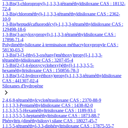
1,3-Bis(3-chloropropyl)-1,1,3,3-tétraméthyldisiloxane CAS : 18132-
72-4
1,3-Bis(chlorométhyl)-1,1,3,3-tétraméthyldisiloxane CAS : 2362-
10-9
1,3-Bis(heptadécafluorodécyl)-1,1,3,3-tétraméthyldisiloxane CAS :
129498-18-6
1,3-Bis(3-acryloxypropyl)-1,1,3,3-tétraméthyldisiloxane CAS :
17898-71-4
Polydiméthylsiloxane à terminaison méthacryloxypropyle CAS :
58130-03-3
1,3-Bis[3-[3-éthyl-3-oxétanyl)méthoxy]propyl]-1,1,3,3-
tétraméthyldisiloxane CAS : 3207-05-4
1,5-Bis[2-(3,4-époxycyclohexyl)éthyl]-1,1,3,3,5,5-
hexaméthyltrisiloxane CAS : 150856-78-3
1,3-Bis(3-(2-hydroxyéthoxy)propyl)-1,1,3,3-tétraméthyldisiloxane
CAS : 441307-02-4
Siloxanes d'hydrogène
2,4,6,8-tétraméthylcyclotétrasiloxane CAS : 2370-88-9
1,1,1,3,3-Pentaméthyldisiloxane CAS : 1438-82-0
1,1,3,3,5,5-Hexaméthyltrisiloxane CAS : 1189-93-1
1,1,1,3,5,5,5-heptaméthyltrisiloxane CAS : 1873-88-7
Phényltris (diméthylsiloxy) silane CAS : 18027-45-7
1,1,5,5-tétraméthyl-3,3-diphényltrisiloxane CAS : 17875-55-7