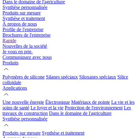
Dans le domaine de l'agriculture
Synthèse personnalisée
Produits sur mesure
Synthèse et traitement
À propos de nous
Profile de l'entreprise
Brochures de l'entreprise
Rapide
Nouvelles de la société
Je vous en prie.
Communiquez avec nous
Produits
Polymères de silicone
Silanes spéciaux
Siloxanes spéciaux
Silice
colloïdale
Applications
Une nouvelle énergie
Électronique
Matériaux de pointe
La vie et les
soins de santé
Le foyer et la vie
Protection de l'environnement
Les
travaux de construction
Dans le domaine de l'agriculture
Synthèse personnalisée
Produits sur mesure
Synthèse et traitement