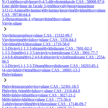
N-(3-triéthoxysilylpropyl)-4,5-dihydroimidazole CAS : 58068-97-6
Ester diéthylique de l'acide 3-(triéthoxysilyl)propylaspartique
3-[2-(2-Aminoéthylamino)éthylamino]propylméthyldiméthoxysilane
CAS : 99740-64-4
3-(Benzotriazole-1-yl)propyltriméthoxysilane
Vinyle-silane
Vinyltriisopropénoxysilane CAS : 15332-99-7
Vinyltris(triméthylsiloxy)silane CAS : 5356-84-3
Vinyldiméthylchlorosilane CAS : 1719-58-0
1,3-Divinyl-1,1,3,3-tétraméthyldisilazane CAS : 7691-02-3
1,3,5-Triméthyl-1,3,5-trivinylcyclotrisiloxane CAS : 3901-77-7
2,4,6,8-tétraméthyl-2,4,6,8-tétravinylcyclotétrasiloxane CAS : 2554-
06-5
1,3-Divinyl-1,1,3,3-Tétraméthoxydisiloxane CAS : 18293-85-1
(4-vinylphényl)triméthoxysilane CAS : 18001-13-3
Phénylsilanes
Phényltrisisopropényloxysilane CAS : 52301-18-5
Phényltris (triméthylsiloxy) silane CAS : 2116-84-9
Méthylphényldiméthoxysilane CAS : 3027-21-2
Méthylphényldiéthoxysilane CAS : 775-56-4
3-phénylpropyldiméthylchlorosilane CAS : 17146-09-7