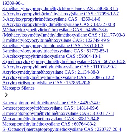
19309-90-1
3-méthacryloxypropyldiméthylchlorosilane CAS : 24636-31-5
3-Acryloxypropyltris(triméthylsiloxy)silane CAS : 17096-12-7
3-Acryloxypropyltriméthoxysilane CAS : 4369-14-6
3-Acryloxypropylméthyldiméthoxysilane CAS : 13732-00-8
Méthacryloxyméthyltriméthoxysilane CAS : 54586-78-6
(Méthacryloxyméthyl)méthyldiméthoxysilane CAS : 121177-93-3
8-méthacryloxyoctyltriméthoxysilane CAS : 122749-49-9
3-méthacryloxypropyltrichlorosilane CAS : 7351-61-3
3-méthacryloxypropyltriacétoxysilane CAS : 51772-85-1
3-Acétoxypropyltriméthoxysilane CAS : 59004-18-1
3-(méthacryloxy)propyldiméthylméthoxysilane CAS : 66753-64-8
3-Acryloxypropyldiméthylméthoxysilane CAS : 111918-90-2
Acryloxyméthyltriméthoxysilane CAS : 21134-38-3
Acryloxyméthylméthyldiméthoxysilane CAS : 130865-12-2
Acryloxytriisopropylsilane CAS : 157859-20-6
Mercapto Silanes
3-mercaptopropyltriméthoxysilane CAS : 4420-74-0
3-mercaptopropyltriéthoxysilane CAS : 14814-09-6
3-mercaptopropylméthyldiméthoxysilane CAS : 31001-77-1
Mercaptométhyltriméthoxysilane CAS : 30817-94-8
Mercaptométhyltriéthoxysilane CAS : 60764-83-2
S-(Octanoyl)mercaptopropyltriéthoxysilane CAS : 220727-26-4