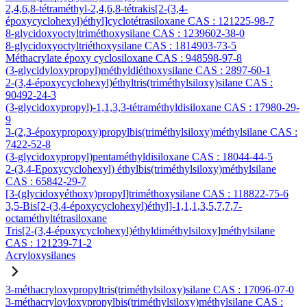
2,4,6,8-tétraméthyl-2,4,6,8-tétrakis[2-(3,4-
époxycyclohexyl)éthyl]cyclotétrasiloxane CAS : 121225-98-7
8-glycidoxyoctyltriméthoxysilane CAS : 1239602-38-0
8-glycidoxyoctyltriéthoxysilane CAS : 1814903-73-5
Méthacrylate époxy cyclosiloxane CAS : 948598-97-8
(3-glycidyloxypropyl)méthyldiéthoxysilane CAS : 2897-60-1
2-(3,4-époxycyclohexyl)éthyltris(triméthylsiloxy)silane CAS :
90492-24-3
(3-glycidoxypropyl)-1,1,3,3-tétraméthyldisiloxane CAS : 17980-29-
9
3-(2,3-époxypropoxy)propylbis(triméthylsiloxy)méthylsilane CAS :
7422-52-8
(3-glycidoxypropyl)pentaméthyldisiloxane CAS : 18044-44-5
2-(3,4-Epoxycyclohexyl) éthylbis(triméthylsiloxy)méthylsilane
CAS : 65842-29-7
[3-(glycidoxyéthoxy)propyl]triméthoxysilane CAS : 118822-75-6
3,5-Bis[2-(3,4-époxycyclohexyl)éthyl]-1,1,1,3,5,7,7,7-
octaméthyltétrasiloxane
Tris[2-(3,4-époxycyclohexyl)éthyldiméthylsiloxy]méthylsilane
CAS : 121239-71-2
Acryloxysilanes
3-méthacryloxypropyltris(triméthylsiloxy)silane CAS : 17096-07-0
3-méthacryloyloxypropylbis(triméthylsiloxy)méthylsilane CAS :