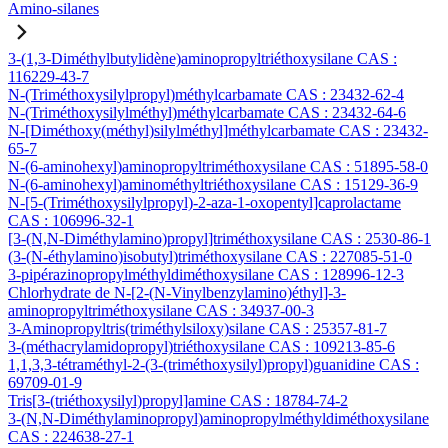
Amino-silanes
3-(1,3-Diméthylbutylidène)aminopropyltriéthoxysilane CAS :
116229-43-7
N-(Triméthoxysilylpropyl)méthylcarbamate CAS : 23432-62-4
N-(Triméthoxysilylméthyl)méthylcarbamate CAS : 23432-64-6
N-[Diméthoxy(méthyl)silylméthyl]méthylcarbamate CAS : 23432-
65-7
N-(6-aminohexyl)aminopropyltriméthoxysilane CAS : 51895-58-0
N-(6-aminohexyl)aminométhyltriéthoxysilane CAS : 15129-36-9
N-[5-(Triméthoxysilylpropyl)-2-aza-1-oxopentyl]caprolactame
CAS : 106996-32-1
[3-(N,N-Diméthylamino)propyl]triméthoxysilane CAS : 2530-86-1
(3-(N-éthylamino)isobutyl)triméthoxysilane CAS : 227085-51-0
3-pipérazinopropylméthyldiméthoxysilane CAS : 128996-12-3
Chlorhydrate de N-[2-(N-Vinylbenzylamino)éthyl]-3-
aminopropyltriméthoxysilane CAS : 34937-00-3
3-Aminopropyltris(triméthylsiloxy)silane CAS : 25357-81-7
3-(méthacrylamidopropyl)triéthoxysilane CAS : 109213-85-6
1,1,3,3-tétraméthyl-2-(3-(triméthoxysilyl)propyl)guanidine CAS :
69709-01-9
Tris[3-(triéthoxysilyl)propyl]amine CAS : 18784-74-2
3-(N,N-Diméthylaminopropyl)aminopropylméthyldiméthoxysilane
CAS : 224638-27-1