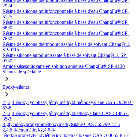
Résine de silicone thermodurcissable à base d'eau ChangFu® SP-
2924
Résine de silicone multifonctionnelle à base d'eau ChangFu® SP-
5125
Résine de silicone multifonctionnelle à base d'eau ChangFu® SP-
6830
Résine de silicone multifonctionnelle à base d'eau ChangFu® SP-
7630
Résine de silicone thermodurcissable à base de solvant ChangFu®
SP-9115
Résine silicone autodurcissante à base de solvant ChangFu® SP-
9730
Amide silsesquioxane en solution aqueuse ChangFu® SP-4130
Silanes de spécialité
Époxy-silanes
2-(3,4-époxycyclohexyl)éthylméthyldiméthoxysilane CAS : 97802-
57-8
2-(3,4-époxycyclohexyl)éthylméthyldiéthoxysilane CAS : 14857-
35-3
3-glycidoxypropyldiméthoxyméthylsilane CAS : 65799-47-5
2,4,6,8-tétraméthyl-2,4,6,8-
tétrakis(propylglycidyléther)cyclotétrasiloxane CAS : 60665-85-2