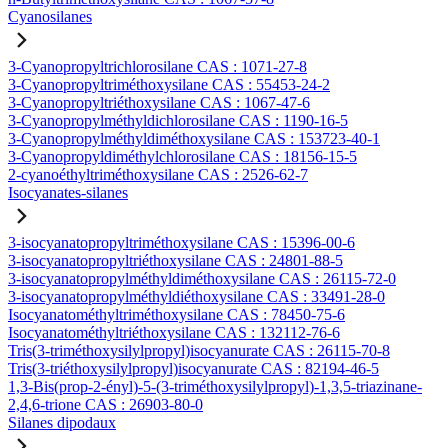
Cyanosilanes
3-Cyanopropyltrichlorosilane CAS : 1071-27-8
3-Cyanopropyltriméthoxysilane CAS : 55453-24-2
3-Cyanopropyltriéthoxysilane CAS : 1067-47-6
3-Cyanopropylméthyldichlorosilane CAS : 1190-16-5
3-Cyanopropylméthyldiméthoxysilane CAS : 153723-40-1
3-Cyanopropyldiméthylchlorosilane CAS : 18156-15-5
2-cyanoéthyltriméthoxysilane CAS : 2526-62-7
Isocyanates-silanes
3-isocyanatopropyltriméthoxysilane CAS : 15396-00-6
3-isocyanatopropyltriéthoxysilane CAS : 24801-88-5
3-isocyanatopropylméthyldiméthoxysilane CAS : 26115-72-0
3-isocyanatopropylméthyldiéthoxysilane CAS : 33491-28-0
Isocyanatométhyltriméthoxysilane CAS : 78450-75-6
Isocyanatométhyltriéthoxysilane CAS : 132112-76-6
Tris(3-triméthoxysilylpropyl)isocyanurate CAS : 26115-70-8
Tris(3-triéthoxysilylpropyl)isocyanurate CAS : 82194-46-5
1,3-Bis(prop-2-ényl)-5-(3-triméthoxysilylpropyl)-1,3,5-triazinane-
2,4,6-trione CAS : 26903-80-0
Silanes dipodaux