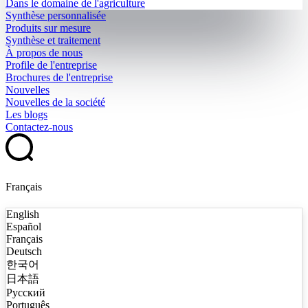
Dans le domaine de l'agriculture
Synthèse personnalisée
Produits sur mesure
Synthèse et traitement
À propos de nous
Profile de l'entreprise
Brochures de l'entreprise
Nouvelles
Nouvelles de la société
Les blogs
Contactez-nous
Français
English
Español
Français
Deutsch
한국어
日本語
Русский
Português