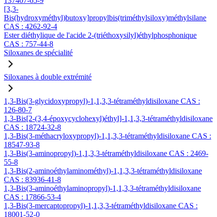
137407-65-9
[3,3-
Bis(hydroxyméthyl)butoxy]propylbis(triméthylsiloxy)méthylsilane
CAS : 4262-92-4
Ester diéthylique de l'acide 2-(triéthoxysilyl)éthylphosphonique
CAS : 757-44-8
Siloxanes de spécialité
Siloxanes à double extrémité
1,3-Bis(3-glycidoxypropyl)-1,1,3,3-tétraméthyldisiloxane CAS :
126-80-7
1,3-Bis[2-(3,4-époxycyclohexyl)éthyl]-1,1,3,3-tétraméthyldisiloxane
CAS : 18724-32-8
1,3-Bis(3-méthacryloxypropyl)-1,1,3,3-tétraméthyldisiloxane CAS :
18547-93-8
1,3-Bis(3-aminopropyl)-1,1,3,3-tétraméthyldisiloxane CAS : 2469-
55-8
1,3-Bis(2-aminoéthylaminométhyl)-1,1,3,3-tétraméthyldisiloxane
CAS : 83936-41-8
1,3-Bis(3-aminoéthylaminopropyl)-1,1,3,3-tétraméthyldisiloxane
CAS : 17866-53-4
1,3-Bis(3-mercaptopropyl)-1,1,3,3-tétraméthyldisiloxane CAS :
18001-52-0