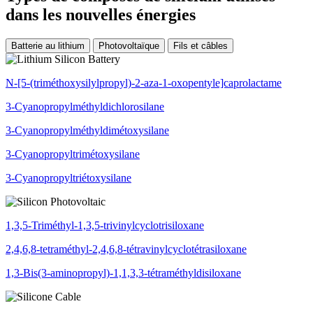
dans les nouvelles énergies
Batterie au lithium
Photovoltaïque
Fils et câbles
N-[5-(triméthoxysilylpropyl)-2-aza-1-oxopentyle]caprolactame
3-Cyanopropylméthyldichlorosilane
3-Cyanopropylméthyldimétoxysilane
3-Cyanopropyltrimétoxysilane
3-Cyanopropyltriétoxysilane
1,3,5-Triméthyl-1,3,5-trivinylcyclotrisiloxane
2,4,6,8-tetraméthyl-2,4,6,8-tétravinylcyclotétrasiloxane
1,3-Bis(3-aminopropyl)-1,1,3,3-tétraméthyldisiloxane