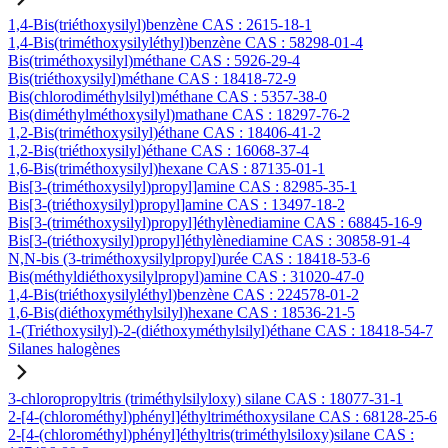
1,4-Bis(triéthoxysilyl)benzène CAS : 2615-18-1
1,4-Bis(triméthoxysilyléthyl)benzène CAS : 58298-01-4
Bis(triméthoxysilyl)méthane CAS : 5926-29-4
Bis(triéthoxysilyl)méthane CAS : 18418-72-9
Bis(chlorodiméthylsilyl)méthane CAS : 5357-38-0
Bis(diméthylméthoxysilyl)mathane CAS : 18297-76-2
1,2-Bis(triméthoxysilyl)éthane CAS : 18406-41-2
1,2-Bis(triéthoxysilyl)éthane CAS : 16068-37-4
1,6-Bis(triméthoxysilyl)hexane CAS : 87135-01-1
Bis[3-(triméthoxysilyl)propyl]amine CAS : 82985-35-1
Bis[3-(triéthoxysilyl)propyl]amine CAS : 13497-18-2
Bis[3-(triméthoxysilyl)propyl]éthylènediamine CAS : 68845-16-9
Bis[3-(triéthoxysilyl)propyl]éthylènediamine CAS : 30858-91-4
N,N-bis (3-triméthoxysilylpropyl)urée CAS : 18418-53-6
Bis(méthyldiéthoxysilylpropyl)amine CAS : 31020-47-0
1,4-Bis(triéthoxysilyléthyl)benzène CAS : 224578-01-2
1,6-Bis(diéthoxyméthylsilyl)hexane CAS : 18536-21-5
1-(Triéthoxysilyl)-2-(diéthoxyméthylsilyl)éthane CAS : 18418-54-7
Silanes halogènes
3-chloropropyltris (triméthylsilyloxy) silane CAS : 18077-31-1
2-[4-(chlorométhyl)phényl]éthyltriméthoxysilane CAS : 68128-25-6
2-[4-(chlorométhyl)phényl]éthyltris(triméthylsiloxy)silane CAS :