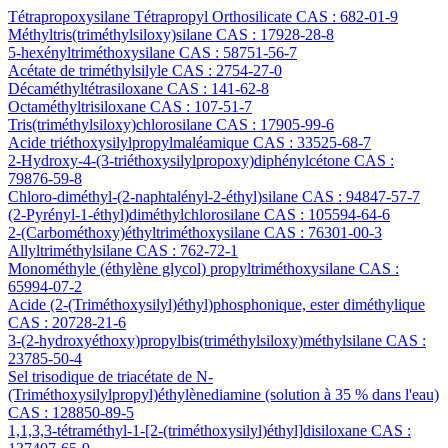
Tétrapropoxysilane Tétrapropyl Orthosilicate CAS : 682-01-9
Méthyltris(triméthylsiloxy)silane CAS : 17928-28-8
5-hexényltriméthoxysilane CAS : 58751-56-7
Acétate de triméthylsilyle CAS : 2754-27-0
Décaméthyltétrasiloxane CAS : 141-62-8
Octaméthyltrisiloxane CAS : 107-51-7
Tris(triméthylsiloxy)chlorosilane CAS : 17905-99-6
Acide triéthoxysilylpropylmaléamique CAS : 33525-68-7
2-Hydroxy-4-(3-triéthoxysilylpropoxy)diphénylcétone CAS :
79876-59-8
Chloro-diméthyl-(2-naphtalényl-2-éthyl)silane CAS : 94847-57-7
(2-Pyrényl-1-éthyl)diméthylchlorosilane CAS : 105594-64-6
2-(Carbométhoxy)éthyltriméthoxysilane CAS : 76301-00-3
Allyltriméthylsilane CAS : 762-72-1
Monométhyle (éthylène glycol) propyltriméthoxysilane CAS :
65994-07-2
Acide (2-(Triméthoxysilyl)éthyl)phosphonique, ester diméthylique
CAS : 20728-21-6
3-(2-hydroxyéthoxy)propylbis(triméthylsiloxy)méthylsilane CAS :
23785-50-4
Sel trisodique de triacétate de N-
(Triméthoxysilylpropyl)éthylènediamine (solution à 35 % dans l'eau)
CAS : 128850-89-5
1,1,3,3-tétraméthyl-1-[2-(triméthoxysilyl)éthyl]disiloxane CAS :