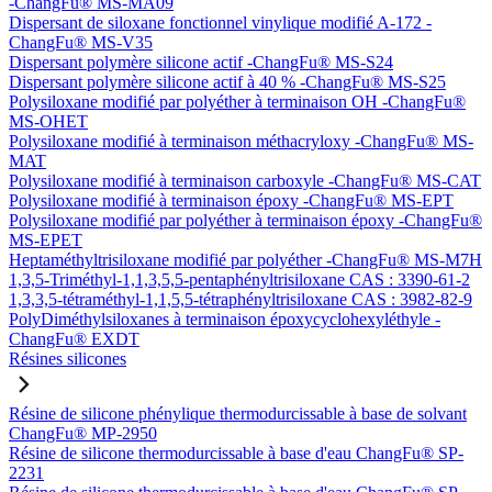
-ChangFu® MS-MA09
Dispersant de siloxane fonctionnel vinylique modifié A-172 -
ChangFu® MS-V35
Dispersant polymère silicone actif -ChangFu® MS-S24
Dispersant polymère silicone actif à 40 % -ChangFu® MS-S25
Polysiloxane modifié par polyéther à terminaison OH -ChangFu®
MS-OHET
Polysiloxane modifié à terminaison méthacryloxy -ChangFu® MS-
MAT
Polysiloxane modifié à terminaison carboxyle -ChangFu® MS-CAT
Polysiloxane modifié à terminaison époxy -ChangFu® MS-EPT
Polysiloxane modifié par polyéther à terminaison époxy -ChangFu®
MS-EPET
Heptaméthyltrisiloxane modifié par polyéther -ChangFu® MS-M7H
1,3,5-Triméthyl-1,1,3,5,5-pentaphényltrisiloxane CAS : 3390-61-2
1,3,3,5-tétraméthyl-1,1,5,5-tétraphényltrisiloxane CAS : 3982-82-9
PolyDiméthylsiloxanes à terminaison époxycyclohexyléthyle -
ChangFu® EXDT
Résines silicones
Résine de silicone phénylique thermodurcissable à base de solvant
ChangFu® MP-2950
Résine de silicone thermodurcissable à base d'eau ChangFu® SP-
2231