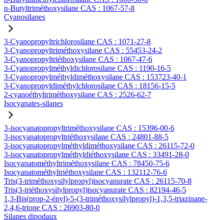
n-Butyltriméthoxysilane CAS : 1067-57-8
Cyanosilanes
3-Cyanopropyltrichlorosilane CAS : 1071-27-8
3-Cyanopropyltriméthoxysilane CAS : 55453-24-2
3-Cyanopropyltriéthoxysilane CAS : 1067-47-6
3-Cyanopropylméthyldichlorosilane CAS : 1190-16-5
3-Cyanopropylméthyldiméthoxysilane CAS : 153723-40-1
3-Cyanopropyldiméthylchlorosilane CAS : 18156-15-5
2-cyanoéthyltriméthoxysilane CAS : 2526-62-7
Isocyanates-silanes
3-isocyanatopropyltriméthoxysilane CAS : 15396-00-6
3-isocyanatopropyltriéthoxysilane CAS : 24801-88-5
3-isocyanatopropylméthyldiméthoxysilane CAS : 26115-72-0
3-isocyanatopropylméthyldiéthoxysilane CAS : 33491-28-0
Isocyanatométhyltriméthoxysilane CAS : 78450-75-6
Isocyanatométhyltriéthoxysilane CAS : 132112-76-6
Tris(3-triméthoxysilylpropyl)isocyanurate CAS : 26115-70-8
Tris(3-triéthoxysilylpropyl)isocyanurate CAS : 82194-46-5
1,3-Bis(prop-2-ényl)-5-(3-triméthoxysilylpropyl)-1,3,5-triazinane-
2,4,6-trione CAS : 26903-80-0
Silanes dipodaux