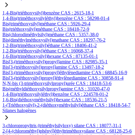
1,4-Bis(triéthoxysilyl)benzène CAS : 2615-18-1
1,4-Bis(triméthoxysilyléthyl)benzène CAS : 58298-01-4
Bis(triméthoxysilyl)méthane CAS : 5926-29-4
Bis(triéthoxysilyl)méthane CAS : 18418-72-9
Bis(chlorodiméthylsilyl)méthane CAS : 5357-38-0
Bis(diméthylméthoxysilyl)mathane CAS : 18297-76-2
1,2-Bis(triméthoxysilyl)éthane CAS : 18406-41-2
1,2-Bis(triéthoxysilyl)éthane CAS : 16068-37-4
1,6-Bis(triméthoxysilyl)hexane CAS : 87135-01-1
Bis[3-(triméthoxysilyl)propyl]amine CAS : 82985-35-1
Bis[3-(triéthoxysilyl)propyl]amine CAS : 13497-18-2
Bis[3-(triméthoxysilyl)propyl]éthylènediamine CAS : 68845-16-9
Bis[3-(triéthoxysilyl)propyl]éthylènediamine CAS : 30858-91-4
N,N-bis (3-triméthoxysilylpropyl)urée CAS : 18418-53-6
Bis(méthyldiéthoxysilylpropyl)amine CAS : 31020-47-0
1,4-Bis(triéthoxysilyléthyl)benzène CAS : 224578-01-2
1,6-Bis(diéthoxyméthylsilyl)hexane CAS : 18536-21-5
1-(Triéthoxysilyl)-2-(diéthoxyméthylsilyl)éthane CAS : 18418-54-7
Silanes halogènes
3-chloropropyltris (triméthylsilyloxy) silane CAS : 18077-31-1
2-[4-(chlorométhyl)phényl]éthyltriméthoxysilane CAS : 68128-25-6