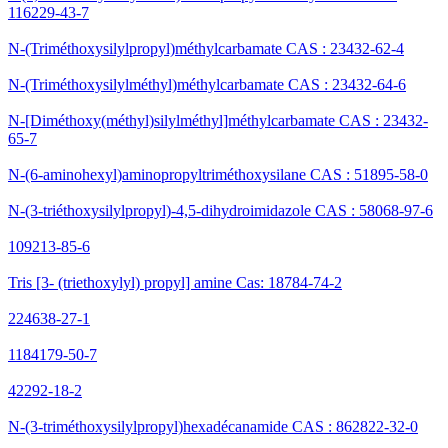
116229-43-7
N-(Triméthoxysilylpropyl)méthylcarbamate CAS : 23432-62-4
N-(Triméthoxysilylméthyl)méthylcarbamate CAS : 23432-64-6
N-[Diméthoxy(méthyl)silylméthyl]méthylcarbamate CAS : 23432-
65-7
N-(6-aminohexyl)aminopropyltriméthoxysilane CAS : 51895-58-0
N-(3-triéthoxysilylpropyl)-4,5-dihydroimidazole CAS : 58068-97-6
109213-85-6
Tris [3- (triethoxylyl) propyl] amine Cas: 18784-74-2
224638-27-1
1184179-50-7
42292-18-2
N-(3-triméthoxysilylpropyl)hexadécanamide CAS : 862822-32-0