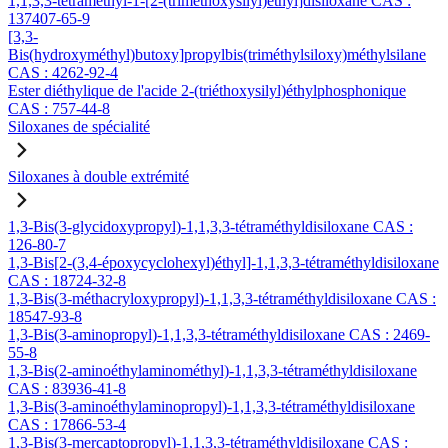
1,1,3,3-tétraméthyl-1-[2-(triméthoxysilyl)éthyl]disiloxane CAS :
137407-65-9
[3,3-
Bis(hydroxyméthyl)butoxy]propylbis(triméthylsiloxy)méthylsilane
CAS : 4262-92-4
Ester diéthylique de l'acide 2-(triéthoxysilyl)éthylphosphonique
CAS : 757-44-8
Siloxanes de spécialité
Siloxanes à double extrémité
1,3-Bis(3-glycidoxypropyl)-1,1,3,3-tétraméthyldisiloxane CAS :
126-80-7
1,3-Bis[2-(3,4-époxycyclohexyl)éthyl]-1,1,3,3-tétraméthyldisiloxane
CAS : 18724-32-8
1,3-Bis(3-méthacryloxypropyl)-1,1,3,3-tétraméthyldisiloxane CAS :
18547-93-8
1,3-Bis(3-aminopropyl)-1,1,3,3-tétraméthyldisiloxane CAS : 2469-
55-8
1,3-Bis(2-aminoéthylaminométhyl)-1,1,3,3-tétraméthyldisiloxane
CAS : 83936-41-8
1,3-Bis(3-aminoéthylaminopropyl)-1,1,3,3-tétraméthyldisiloxane
CAS : 17866-53-4
1,3-Bis(3-mercaptopropyl)-1,1,3,3-tétraméthyldisiloxane CAS :