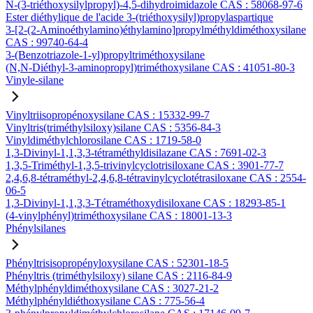
N-(3-triéthoxysilylpropyl)-4,5-dihydroimidazole CAS : 58068-97-6
Ester diéthylique de l'acide 3-(triéthoxysilyl)propylaspartique
3-[2-(2-Aminoéthylamino)éthylamino]propylméthyldiméthoxysilane
CAS : 99740-64-4
3-(Benzotriazole-1-yl)propyltriméthoxysilane
(N,N-Diéthyl-3-aminopropyl)triméthoxysilane CAS : 41051-80-3
Vinyle-silane
Vinyltriisopropénoxysilane CAS : 15332-99-7
Vinyltris(triméthylsiloxy)silane CAS : 5356-84-3
Vinyldiméthylchlorosilane CAS : 1719-58-0
1,3-Divinyl-1,1,3,3-tétraméthyldisilazane CAS : 7691-02-3
1,3,5-Triméthyl-1,3,5-trivinylcyclotrisiloxane CAS : 3901-77-7
2,4,6,8-tétraméthyl-2,4,6,8-tétravinylcyclotétrasiloxane CAS : 2554-
06-5
1,3-Divinyl-1,1,3,3-Tétraméthoxydisiloxane CAS : 18293-85-1
(4-vinylphényl)triméthoxysilane CAS : 18001-13-3
Phénylsilanes
Phényltrisisopropényloxysilane CAS : 52301-18-5
Phényltris (triméthylsiloxy) silane CAS : 2116-84-9
Méthylphényldiméthoxysilane CAS : 3027-21-2
Méthylphényldiéthoxysilane CAS : 775-56-4