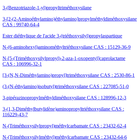
3-(Benzotriazole-1-yl)propyltriméthoxysilane
3-[2-(2-Aminoéthylamino)éthylamino]propylméthyldiméthoxysilane
CAS : 99740-64-4
Ester diéthylique de l'acide 3-(triéthoxysilyl)propylaspartique
N-(6-aminohexyl)aminométhyltriéthoxysilane CAS : 15129-36-9
N-[5-(Triméthoxysilylpropyl)-2-aza-1-oxopentyl]caprolactame
CAS : 106996-32-1
[3-(N,N-Diméthylamino)propyl]triméthoxysilane CAS : 2530-86-1
(3-(N-éthylamino)isobutyl)triméthoxysilane CAS : 227085-51-0
3-pipérazinopropylméthyldiméthoxysilane CAS : 128996-12-3
3-(1,3-Diméthylbutylidène)aminopropyltriéthoxysilane CAS :
116229-43-7
N-(Triméthoxysilylpropyl)méthylcarbamate CAS : 23432-62-4
N-(Triméthoxysilylméthyl)méthylcarbamate CAS : 23432-64-6