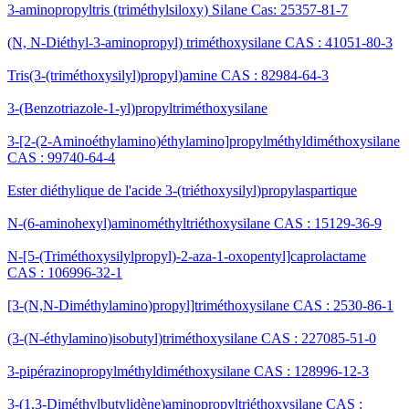
3-aminopropyltris (triméthylsiloxy) Silane Cas: 25357-81-7
(N, N-Diéthyl-3-aminopropyl) triméthoxysilane CAS : 41051-80-3
Tris(3-(triméthoxysilyl)propyl)amine CAS : 82984-64-3
3-(Benzotriazole-1-yl)propyltriméthoxysilane
3-[2-(2-Aminoéthylamino)éthylamino]propylméthyldiméthoxysilane
CAS : 99740-64-4
Ester diéthylique de l'acide 3-(triéthoxysilyl)propylaspartique
N-(6-aminohexyl)aminométhyltriéthoxysilane CAS : 15129-36-9
N-[5-(Triméthoxysilylpropyl)-2-aza-1-oxopentyl]caprolactame
CAS : 106996-32-1
[3-(N,N-Diméthylamino)propyl]triméthoxysilane CAS : 2530-86-1
(3-(N-éthylamino)isobutyl)triméthoxysilane CAS : 227085-51-0
3-pipérazinopropylméthyldiméthoxysilane CAS : 128996-12-3
3-(1,3-Diméthylbutylidène)aminopropyltriéthoxysilane CAS :