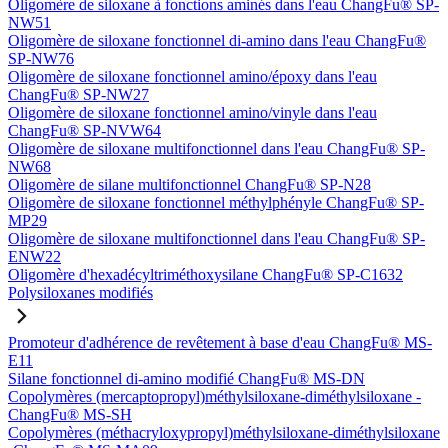
Oligomère de siloxane à fonctions aminés dans l'eau ChangFu® SP-
NW51
Oligomère de siloxane fonctionnel di-amino dans l'eau ChangFu®
SP-NW76
Oligomère de siloxane fonctionnel amino/époxy dans l'eau
ChangFu® SP-NW27
Oligomère de siloxane fonctionnel amino/vinyle dans l'eau
ChangFu® SP-NVW64
Oligomère de siloxane multifonctionnel dans l'eau ChangFu® SP-
NW68
Oligomère de silane multifonctionnel ChangFu® SP-N28
Oligomère de siloxane fonctionnel méthylphényle ChangFu® SP-
MP29
Oligomère de siloxane multifonctionnel dans l'eau ChangFu® SP-
ENW22
Oligomère d'hexadécyltriméthoxysilane ChangFu® SP-C1632
Polysiloxanes modifiés
Promoteur d'adhérence de revêtement à base d'eau ChangFu® MS-
E11
Silane fonctionnel di-amino modifié ChangFu® MS-DN
Copolymères (mercaptopropyl)méthylsiloxane-diméthylsiloxane -
ChangFu® MS-SH
Copolymères (méthacryloxypropyl)méthylsiloxane-diméthylsiloxane