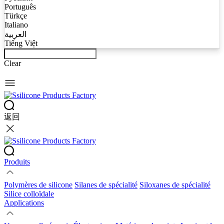
Português
Türkçe
Italiano
العربية
Tiếng Việt
Clear
返回
Produits
Polymères de silicone
Silanes de spécialité
Siloxanes de spécialité
Silice colloïdale
Applications