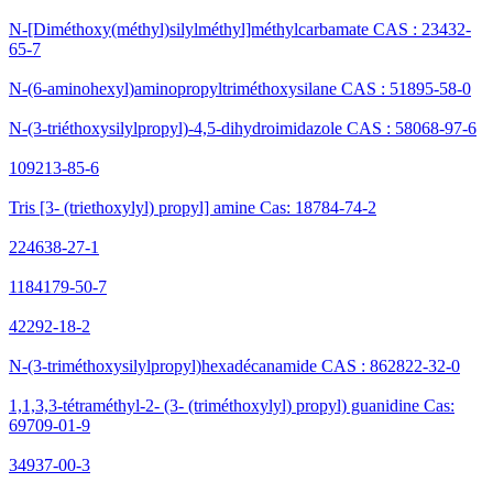
N-[Diméthoxy(méthyl)silylméthyl]méthylcarbamate CAS : 23432-
65-7
N-(6-aminohexyl)aminopropyltriméthoxysilane CAS : 51895-58-0
N-(3-triéthoxysilylpropyl)-4,5-dihydroimidazole CAS : 58068-97-6
109213-85-6
Tris [3- (triethoxylyl) propyl] amine Cas: 18784-74-2
224638-27-1
1184179-50-7
42292-18-2
N-(3-triméthoxysilylpropyl)hexadécanamide CAS : 862822-32-0
1,1,3,3-tétraméthyl-2- (3- (triméthoxylyl) propyl) guanidine Cas:
69709-01-9
34937-00-3