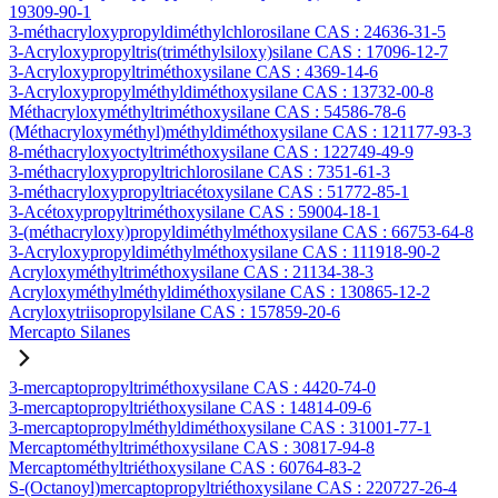
19309-90-1
3-méthacryloxypropyldiméthylchlorosilane CAS : 24636-31-5
3-Acryloxypropyltris(triméthylsiloxy)silane CAS : 17096-12-7
3-Acryloxypropyltriméthoxysilane CAS : 4369-14-6
3-Acryloxypropylméthyldiméthoxysilane CAS : 13732-00-8
Méthacryloxyméthyltriméthoxysilane CAS : 54586-78-6
(Méthacryloxyméthyl)méthyldiméthoxysilane CAS : 121177-93-3
8-méthacryloxyoctyltriméthoxysilane CAS : 122749-49-9
3-méthacryloxypropyltrichlorosilane CAS : 7351-61-3
3-méthacryloxypropyltriacétoxysilane CAS : 51772-85-1
3-Acétoxypropyltriméthoxysilane CAS : 59004-18-1
3-(méthacryloxy)propyldiméthylméthoxysilane CAS : 66753-64-8
3-Acryloxypropyldiméthylméthoxysilane CAS : 111918-90-2
Acryloxyméthyltriméthoxysilane CAS : 21134-38-3
Acryloxyméthylméthyldiméthoxysilane CAS : 130865-12-2
Acryloxytriisopropylsilane CAS : 157859-20-6
Mercapto Silanes
3-mercaptopropyltriméthoxysilane CAS : 4420-74-0
3-mercaptopropyltriéthoxysilane CAS : 14814-09-6
3-mercaptopropylméthyldiméthoxysilane CAS : 31001-77-1
Mercaptométhyltriméthoxysilane CAS : 30817-94-8
Mercaptométhyltriéthoxysilane CAS : 60764-83-2
S-(Octanoyl)mercaptopropyltriéthoxysilane CAS : 220727-26-4