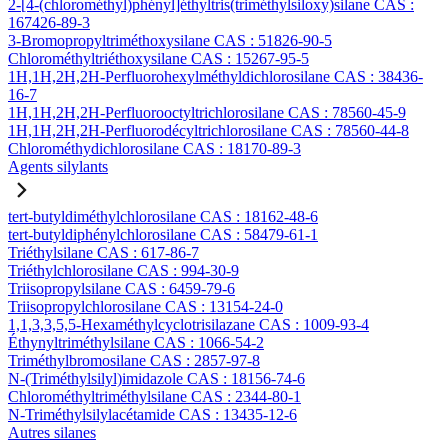
2-[4-(chlorométhyl)phényl]éthyltris(triméthylsiloxy)silane CAS :
167426-89-3
3-Bromopropyltriméthoxysilane CAS : 51826-90-5
Chlorométhyltriéthoxysilane CAS : 15267-95-5
1H,1H,2H,2H-Perfluorohexylméthyldichlorosilane CAS : 38436-
16-7
1H,1H,2H,2H-Perfluorooctyltrichlorosilane CAS : 78560-45-9
1H,1H,2H,2H-Perfluorodécyltrichlorosilane CAS : 78560-44-8
Chlorométhydichlorosilane CAS : 18170-89-3
Agents silylants
tert-butyldiméthylchlorosilane CAS : 18162-48-6
tert-butyldiphénylchlorosilane CAS : 58479-61-1
Triéthylsilane CAS : 617-86-7
Triéthylchlorosilane CAS : 994-30-9
Triisopropylsilane CAS : 6459-79-6
Triisopropylchlorosilane CAS : 13154-24-0
1,1,3,3,5,5-Hexaméthylcyclotrisilazane CAS : 1009-93-4
Éthynyltriméthylsilane CAS : 1066-54-2
Triméthylbromosilane CAS : 2857-97-8
N-(Triméthylsilyl)imidazole CAS : 18156-74-6
Chlorométhyltriméthylsilane CAS : 2344-80-1
N-Triméthylsilylacétamide CAS : 13435-12-6
Autres silanes