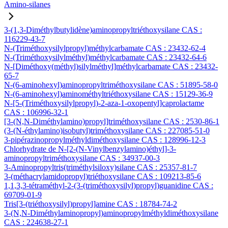
Amino-silanes
3-(1,3-Diméthylbutylidène)aminopropyltriéthoxysilane CAS :
116229-43-7
N-(Triméthoxysilylpropyl)méthylcarbamate CAS : 23432-62-4
N-(Triméthoxysilylméthyl)méthylcarbamate CAS : 23432-64-6
N-[Diméthoxy(méthyl)silylméthyl]méthylcarbamate CAS : 23432-
65-7
N-(6-aminohexyl)aminopropyltriméthoxysilane CAS : 51895-58-0
N-(6-aminohexyl)aminométhyltriéthoxysilane CAS : 15129-36-9
N-[5-(Triméthoxysilylpropyl)-2-aza-1-oxopentyl]caprolactame
CAS : 106996-32-1
[3-(N,N-Diméthylamino)propyl]triméthoxysilane CAS : 2530-86-1
(3-(N-éthylamino)isobutyl)triméthoxysilane CAS : 227085-51-0
3-pipérazinopropylméthyldiméthoxysilane CAS : 128996-12-3
Chlorhydrate de N-[2-(N-Vinylbenzylamino)éthyl]-3-
aminopropyltriméthoxysilane CAS : 34937-00-3
3-Aminopropyltris(triméthylsiloxy)silane CAS : 25357-81-7
3-(méthacrylamidopropyl)triéthoxysilane CAS : 109213-85-6
1,1,3,3-tétraméthyl-2-(3-(triméthoxysilyl)propyl)guanidine CAS :
69709-01-9
Tris[3-(triéthoxysilyl)propyl]amine CAS : 18784-74-2
3-(N,N-Diméthylaminopropyl)aminopropylméthyldiméthoxysilane
CAS : 224638-27-1