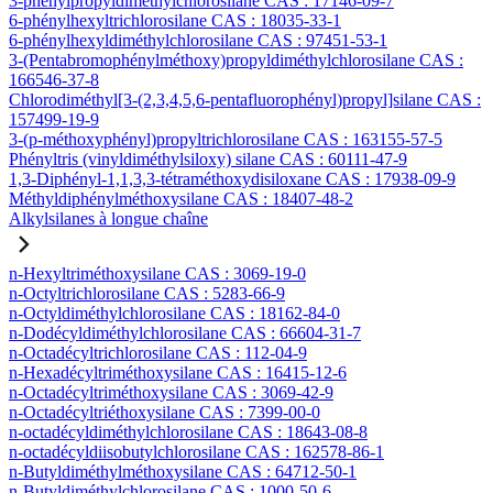
3-phénylpropyldiméthylchlorosilane CAS : 17146-09-7
6-phénylhexyltrichlorosilane CAS : 18035-33-1
6-phénylhexyldiméthylchlorosilane CAS : 97451-53-1
3-(Pentabromophénylméthoxy)propyldiméthylchlorosilane CAS :
166546-37-8
Chlorodiméthyl[3-(2,3,4,5,6-pentafluorophényl)propyl]silane CAS :
157499-19-9
3-(p-méthoxyphényl)propyltrichlorosilane CAS : 163155-57-5
Phényltris (vinyldiméthylsiloxy) silane CAS : 60111-47-9
1,3-Diphényl-1,1,3,3-tétraméthoxydisiloxane CAS : 17938-09-9
Méthyldiphénylméthoxysilane CAS : 18407-48-2
Alkylsilanes à longue chaîne
n-Hexyltriméthoxysilane CAS : 3069-19-0
n-Octyltrichlorosilane CAS : 5283-66-9
n-Octyldiméthylchlorosilane CAS : 18162-84-0
n-Dodécyldiméthylchlorosilane CAS : 66604-31-7
n-Octadécyltrichlorosilane CAS : 112-04-9
n-Hexadécyltriméthoxysilane CAS : 16415-12-6
n-Octadécyltriméthoxysilane CAS : 3069-42-9
n-Octadécyltriéthoxysilane CAS : 7399-00-0
n-octadécyldiméthylchlorosilane CAS : 18643-08-8
n-octadécyldiisobutylchlorosilane CAS : 162578-86-1
n-Butyldiméthylméthoxysilane CAS : 64712-50-1
n-Butyldiméthylchlorosilane CAS : 1000-50-6