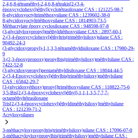
2,4,6,8-tétraméthyl-2,4,6,8-tétrakis[2-(3,4-
époxycyclohexyl)éthyl]cyclotétrasiloxane CAS : 121225-98-7
8-glycidoxyoctyltriméthoxysilane CAS : 1239602-38-0
8-glycidoxyoctyltriéthoxysilane CAS : 1814903-73-5
Méthacrylate époxy cyclosiloxane CAS : 948598-97-8
(3-glycidyloxypropyl)méthyldiéthoxysilane CAS : 2897-60-1
2-(3,4-époxycyclohexyl)éthyltris(triméthylsiloxy)silane CAS :
90492-24-3
(3-glycidoxypropyl)-1,1,3,3-tétraméthyldisiloxane CAS : 17980-29-
9
3-(2,3-époxypropoxy)propylbis(triméthylsiloxy)méthylsilane CAS :
7422-52-8
(3-glycidoxypropyl)pentaméthyldisiloxane CAS : 18044-44-5
2-(3,4-Epoxycyclohexyl)éthylbis(triméthylsiloxy)méthylsilane
CAS : 65842-29-7
[3-(glycidoxyéthoxy)propyl]triméthoxysilane CAS : 118822-75-6
3,5-Bis[2-(3,4-époxycyclohexyl)éthyl]-1,1,1,3,5,7,7,7-
octaméthyltétrasiloxane
Tris[2-(3,4-époxycyclohexyl)éthyldiméthylsiloxy]méthylsilane
CAS : 121239-71-2
Acryloxysilanes
3-méthacryloxypropyltris(triméthylsiloxy)silane CAS : 17096-07-0
3-méthacryloyloxypropylbis(triméthylsiloxy)méthylsilane CAS :