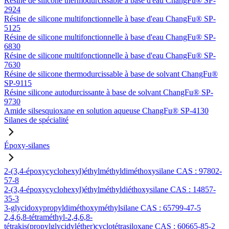
Résine de silicone thermodurcissable à base d'eau ChangFu® SP-
2924
Résine de silicone multifonctionnelle à base d'eau ChangFu® SP-
5125
Résine de silicone multifonctionnelle à base d'eau ChangFu® SP-
6830
Résine de silicone multifonctionnelle à base d'eau ChangFu® SP-
7630
Résine de silicone thermodurcissable à base de solvant ChangFu®
SP-9115
Résine silicone autodurcissante à base de solvant ChangFu® SP-
9730
Amide silsesquioxane en solution aqueuse ChangFu® SP-4130
Silanes de spécialité
Époxy-silanes
2-(3,4-époxycyclohexyl)éthylméthyldiméthoxysilane CAS : 97802-
57-8
2-(3,4-époxycyclohexyl)éthylméthyldiéthoxysilane CAS : 14857-
35-3
3-glycidoxypropyldiméthoxyméthylsilane CAS : 65799-47-5
2,4,6,8-tétraméthyl-2,4,6,8-
tétrakis(propylglycidyléther)cyclotétrasiloxane CAS : 60665-85-2