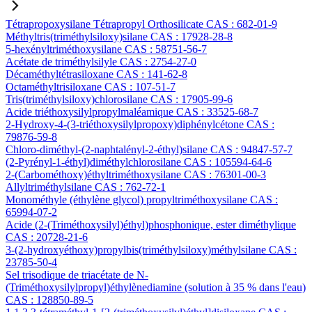
Tétrapropoxysilane Tétrapropyl Orthosilicate CAS : 682-01-9
Méthyltris(triméthylsiloxy)silane CAS : 17928-28-8
5-hexényltriméthoxysilane CAS : 58751-56-7
Acétate de triméthylsilyle CAS : 2754-27-0
Décaméthyltétrasiloxane CAS : 141-62-8
Octaméthyltrisiloxane CAS : 107-51-7
Tris(triméthylsiloxy)chlorosilane CAS : 17905-99-6
Acide triéthoxysilylpropylmaléamique CAS : 33525-68-7
2-Hydroxy-4-(3-triéthoxysilylpropoxy)diphénylcétone CAS :
79876-59-8
Chloro-diméthyl-(2-naphtalényl-2-éthyl)silane CAS : 94847-57-7
(2-Pyrényl-1-éthyl)diméthylchlorosilane CAS : 105594-64-6
2-(Carbométhoxy)éthyltriméthoxysilane CAS : 76301-00-3
Allyltriméthylsilane CAS : 762-72-1
Monométhyle (éthylène glycol) propyltriméthoxysilane CAS :
65994-07-2
Acide (2-(Triméthoxysilyl)éthyl)phosphonique, ester diméthylique
CAS : 20728-21-6
3-(2-hydroxyéthoxy)propylbis(triméthylsiloxy)méthylsilane CAS :
23785-50-4
Sel trisodique de triacétate de N-
(Triméthoxysilylpropyl)éthylènediamine (solution à 35 % dans l'eau)
CAS : 128850-89-5