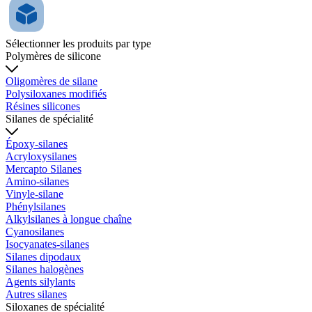
Sélectionner les produits par type
Polymères de silicone
Oligomères de silane
Polysiloxanes modifiés
Résines silicones
Silanes de spécialité
Époxy-silanes
Acryloxysilanes
Mercapto Silanes
Amino-silanes
Vinyle-silane
Phénylsilanes
Alkylsilanes à longue chaîne
Cyanosilanes
Isocyanates-silanes
Silanes dipodaux
Silanes halogènes
Agents silylants
Autres silanes
Siloxanes de spécialité