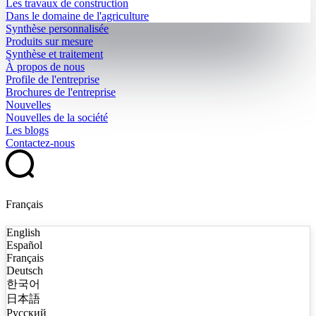
Les travaux de construction
Dans le domaine de l'agriculture
Synthèse personnalisée
Produits sur mesure
Synthèse et traitement
À propos de nous
Profile de l'entreprise
Brochures de l'entreprise
Nouvelles
Nouvelles de la société
Les blogs
Contactez-nous
Français
English
Español
Français
Deutsch
한국어
日本語
Русский