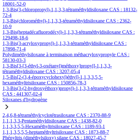
18001-52-0
1,3-Bis(3-chloropropyl)-1,1,3,3-tétraméthyldisiloxane CAS : 18132-
72-4
1,3-Bis(chlorométhyl)-1,1,3,3-tétraméthyldisiloxane CAS : 2362-
10-9
1,3-Bis(heptadécafluorodécyl)-1,1,3,3-tétraméthyldisiloxane CAS :
129498-18-6
1,3-Bis(3-acryloxypropyl)-1,1,3,3-tétraméthyldisiloxane CAS :
17898-71-4
Polydiméthylsiloxane à terminaison méthacryloxypropyle CAS :
58130-03-3
1,3-Bis[3-[3-éthyl-3-oxétanyl)méthoxy]propyl]-1,1,3,3-
tétraméthyldisiloxane CAS : 3207-05-4
1,5-Bis[2-(3,4-époxycyclohexyl)éthyl]-1,1,3,3,5,5-
hexaméthyltrisiloxane CAS : 150856-78-3
1,3-Bis(3-(2-hydroxyéthoxy)propyl)-1,1,3,3-tétraméthyldisiloxane
CAS : 441307-02-4
Siloxanes d'hydrogène
2,4,6,8-tétraméthylcyclotétrasiloxane CAS : 2370-88-9
1,1,1,3,3-Pentaméthyldisiloxane CAS : 1438-82-0
1,1,3,3,5,5-Hexaméthyltrisiloxane CAS : 1189-93-1
1,1,1,3,5,5,5-heptaméthyltrisiloxane CAS : 1873-88-7
Phényltris (diméthylsiloxy) silane CAS : 18027-45-7