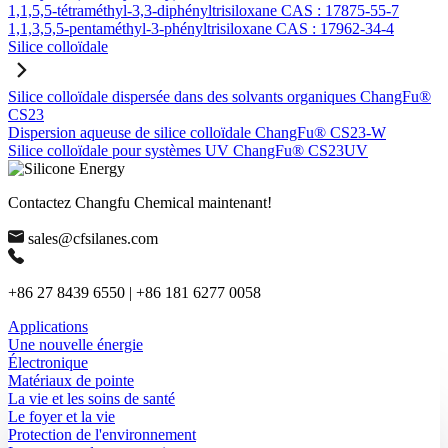
1,1,5,5-tétraméthyl-3,3-diphényltrisiloxane CAS : 17875-55-7
1,1,3,5,5-pentaméthyl-3-phényltrisiloxane CAS : 17962-34-4
Silice colloïdale
Silice colloïdale dispersée dans des solvants organiques ChangFu®
CS23
Dispersion aqueuse de silice colloïdale ChangFu® CS23-W
Silice colloïdale pour systèmes UV ChangFu® CS23UV
Contactez Changfu Chemical maintenant!
sales@cfsilanes.com
+86 27 8439 6550 | +86 181 6277 0058
Applications
Une nouvelle énergie
Électronique
Matériaux de pointe
La vie et les soins de santé
Le foyer et la vie
Protection de l'environnement