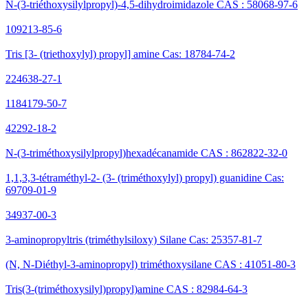
N-(3-triéthoxysilylpropyl)-4,5-dihydroimidazole CAS : 58068-97-6
109213-85-6
Tris [3- (triethoxylyl) propyl] amine Cas: 18784-74-2
224638-27-1
1184179-50-7
42292-18-2
N-(3-triméthoxysilylpropyl)hexadécanamide CAS : 862822-32-0
1,1,3,3-tétraméthyl-2- (3- (triméthoxylyl) propyl) guanidine Cas:
69709-01-9
34937-00-3
3-aminopropyltris (triméthylsiloxy) Silane Cas: 25357-81-7
(N, N-Diéthyl-3-aminopropyl) triméthoxysilane CAS : 41051-80-3
Tris(3-(triméthoxysilyl)propyl)amine CAS : 82984-64-3