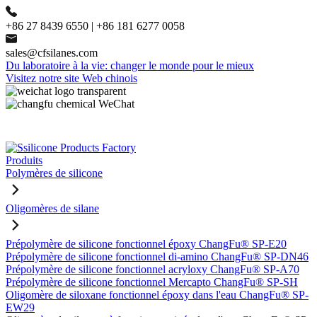
+86 27 8439 6550 | +86 181 6277 0058
sales@cfsilanes.com
Du laboratoire à la vie: changer le monde pour le mieux
Visitez notre site Web chinois
Produits
Polymères de silicone
Oligomères de silane
Prépolymère de silicone fonctionnel époxy ChangFu® SP-E20
Prépolymère de silicone fonctionnel di-amino ChangFu® SP-DN46
Prépolymère de silicone fonctionnel acryloxy ChangFu® SP-A70
Prépolymère de silicone fonctionnel Mercapto ChangFu® SP-SH
Oligomère de siloxane fonctionnel époxy dans l'eau ChangFu® SP-
EW29