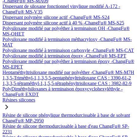
-ChangFu® MS-MA09
Dispersant de siloxane fonctionnel vinylique modifié A-172 -
ChangFu® MS-V35
Dispersant polymère silicone actif -ChangFu® MS-S24
Dispersant polymère silicone actif à 40 % -ChangFu® MS-S25
Polysiloxane modifié par polyéther à terminaison OH -ChangFu®
MS-OHET
Polysiloxane modifié à terminaison méthacryloxy -ChangFu® MS-
MAT
Polysiloxane modifié à terminaison carboxyle -ChangFu® MS-CAT
Polysiloxane modifié à terminaison époxy -ChangFu® MS-EPT
Polysiloxane modifié par polyéther à terminaison époxy -ChangFu®
MS-EPET
Heptaméthyltrisiloxane modifié par polyéther -ChangFu® MS-M7H
1,3,5-Triméthyl-1,1,3,5,5-pentaphényltrisiloxane CAS : 3390-61-2
1,3,3,5-tétraméthyl-1,1,5,5-tétraphényltrisiloxane CAS : 3982-82-9
PolyDiméthylsiloxanes à terminaison époxycyclohexyléthyle -
ChangFu® EXDT
Résines silicones
Résine de silicone phénylique thermodurcissable à base de solvant
ChangFu® MP-2950
Résine de silicone thermodurcissable à base d'eau ChangFu® SP-
2231