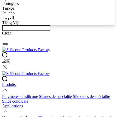
Português
Türkçe
Italiano
العربية
Tiếng Việt
Clear
返回
Produits
Polymères de silicone
Silanes de spécialité
Siloxanes de spécialité
Silice colloïdale
Applications