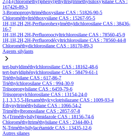
2-[4-(chlorométhyl)phényl]éthyltris(triméthylsiloxy)silane CAS :
167426-89-3
3-Bromopropyltriméthoxysilane CAS : 51826-90-5
Chlorométhyltriéthoxysilane CAS : 15267-95-5
1H,1H,2H,2H-Perfluorohexylméthyldichlorosilane CAS : 38436-
16-7
1H,1H,2H,2H-Perfluorooctyltrichlorosilane CAS : 78560-45-9
1H,1H,2H,2H-Perfluorodécyltrichlorosilane CAS : 78560-44-8
Chlorométhydichlorosilane CAS : 18170-89-3
Agents silylants
tert-butyldiméthylchlorosilane CAS : 18162-48-6
tert-butyldiphénylchlorosilane CAS : 58479-61-1
Triéthylsilane CAS : 617-86-7
Triéthylchlorosilane CAS : 994-30-9
Triisopropylsilane CAS : 6459-79-6
Triisopropylchlorosilane CAS : 13154-24-0
1,1,3,3,5,5-Hexaméthylcyclotrisilazane CAS : 1009-93-4
Éthynyltriméthylsilane CAS : 1066-54-2
Triméthylbromosilane CAS : 2857-97-8
N-(Triméthylsilyl)imidazole CAS : 18156-74-6
Chlorométhyltriméthylsilane CAS : 2344-80-1
N-Triméthylsilylacétamide CAS : 13435-12-6
Autres silanes