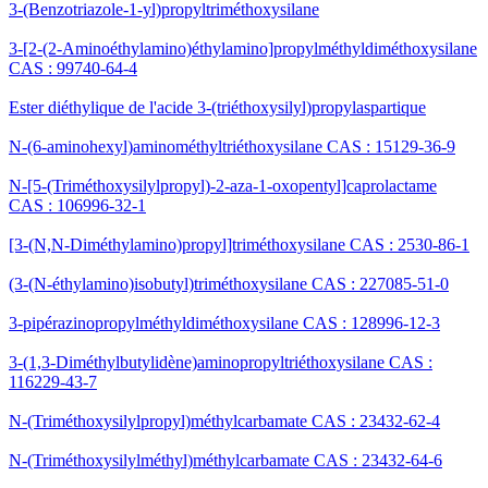
3-(Benzotriazole-1-yl)propyltriméthoxysilane
3-[2-(2-Aminoéthylamino)éthylamino]propylméthyldiméthoxysilane
CAS : 99740-64-4
Ester diéthylique de l'acide 3-(triéthoxysilyl)propylaspartique
N-(6-aminohexyl)aminométhyltriéthoxysilane CAS : 15129-36-9
N-[5-(Triméthoxysilylpropyl)-2-aza-1-oxopentyl]caprolactame
CAS : 106996-32-1
[3-(N,N-Diméthylamino)propyl]triméthoxysilane CAS : 2530-86-1
(3-(N-éthylamino)isobutyl)triméthoxysilane CAS : 227085-51-0
3-pipérazinopropylméthyldiméthoxysilane CAS : 128996-12-3
3-(1,3-Diméthylbutylidène)aminopropyltriéthoxysilane CAS :
116229-43-7
N-(Triméthoxysilylpropyl)méthylcarbamate CAS : 23432-62-4
N-(Triméthoxysilylméthyl)méthylcarbamate CAS : 23432-64-6