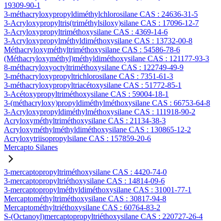
19309-90-1
3-méthacryloxypropyldiméthylchlorosilane CAS : 24636-31-5
3-Acryloxypropyltris(triméthylsiloxy)silane CAS : 17096-12-7
3-Acryloxypropyltriméthoxysilane CAS : 4369-14-6
3-Acryloxypropylméthyldiméthoxysilane CAS : 13732-00-8
Méthacryloxyméthyltriméthoxysilane CAS : 54586-78-6
(Méthacryloxyméthyl)méthyldiméthoxysilane CAS : 121177-93-3
8-méthacryloxyoctyltriméthoxysilane CAS : 122749-49-9
3-méthacryloxypropyltrichlorosilane CAS : 7351-61-3
3-méthacryloxypropyltriacétoxysilane CAS : 51772-85-1
3-Acétoxypropyltriméthoxysilane CAS : 59004-18-1
3-(méthacryloxy)propyldiméthylméthoxysilane CAS : 66753-64-8
3-Acryloxypropyldiméthylméthoxysilane CAS : 111918-90-2
Acryloxyméthyltriméthoxysilane CAS : 21134-38-3
Acryloxyméthylméthyldiméthoxysilane CAS : 130865-12-2
Acryloxytriisopropylsilane CAS : 157859-20-6
Mercapto Silanes
3-mercaptopropyltriméthoxysilane CAS : 4420-74-0
3-mercaptopropyltriéthoxysilane CAS : 14814-09-6
3-mercaptopropylméthyldiméthoxysilane CAS : 31001-77-1
Mercaptométhyltriméthoxysilane CAS : 30817-94-8
Mercaptométhyltriéthoxysilane CAS : 60764-83-2
S-(Octanoyl)mercaptopropyltriéthoxysilane CAS : 220727-26-4