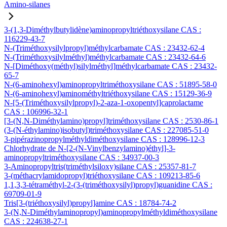
Amino-silanes
3-(1,3-Diméthylbutylidène)aminopropyltriéthoxysilane CAS :
116229-43-7
N-(Triméthoxysilylpropyl)méthylcarbamate CAS : 23432-62-4
N-(Triméthoxysilylméthyl)méthylcarbamate CAS : 23432-64-6
N-[Diméthoxy(méthyl)silylméthyl]méthylcarbamate CAS : 23432-
65-7
N-(6-aminohexyl)aminopropyltriméthoxysilane CAS : 51895-58-0
N-(6-aminohexyl)aminométhyltriéthoxysilane CAS : 15129-36-9
N-[5-(Triméthoxysilylpropyl)-2-aza-1-oxopentyl]caprolactame
CAS : 106996-32-1
[3-(N,N-Diméthylamino)propyl]triméthoxysilane CAS : 2530-86-1
(3-(N-éthylamino)isobutyl)triméthoxysilane CAS : 227085-51-0
3-pipérazinopropylméthyldiméthoxysilane CAS : 128996-12-3
Chlorhydrate de N-[2-(N-Vinylbenzylamino)éthyl]-3-
aminopropyltriméthoxysilane CAS : 34937-00-3
3-Aminopropyltris(triméthylsiloxy)silane CAS : 25357-81-7
3-(méthacrylamidopropyl)triéthoxysilane CAS : 109213-85-6
1,1,3,3-tétraméthyl-2-(3-(triméthoxysilyl)propyl)guanidine CAS :
69709-01-9
Tris[3-(triéthoxysilyl)propyl]amine CAS : 18784-74-2
3-(N,N-Diméthylaminopropyl)aminopropylméthyldiméthoxysilane
CAS : 224638-27-1