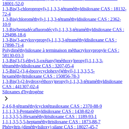
18001-52-0
1,3-Bis(3-chloropropyl)-1,1,3,3-tétraméthyldisiloxane CAS : 18132-
72-4
1,3-Bis(chlorométhyl)-1,1,3,3-tétraméthyldisiloxane CAS : 2362-
10-9
1,3-Bis(heptadécafluorodécyl)-1,1,3,3-tétraméthyldisiloxane CAS :
129498-18-6
1,3-Bis(3-acryloxypropyl)-1,1,3,3-tétraméthyldisiloxane CAS :
17898-71-4
Polydiméthylsiloxane à terminaison méthacryloxypropyle CAS :
58130-03-3
1,3-Bis[3-[3-éthyl-3-oxétanyl)méthoxy]propyl]-1,1,3,3-
tétraméthyldisiloxane CAS : 3207-05-4
1,5-Bis[2-(3,4-époxycyclohexyl)éthyl]-1,1,3,3,5,5-
hexaméthyltrisiloxane CAS : 150856-78-3
1,3-Bis(3-(2-hydroxyéthoxy)propyl)-1,1,3,3-tétraméthyldisiloxane
CAS : 441307-02-4
Siloxanes d'hydrogène
2,4,6,8-tétraméthylcyclotétrasiloxane CAS : 2370-88-9
1,1,1,3,3-Pentaméthyldisiloxane CAS : 1438-82-0
1,1,3,3,5,5-Hexaméthyltrisiloxane CAS : 1189-93-1
1,1,1,3,5,5,5-heptaméthyltrisiloxane CAS : 1873-88-7
Phényltris (diméthylsiloxy) silane CAS : 18027-45-7