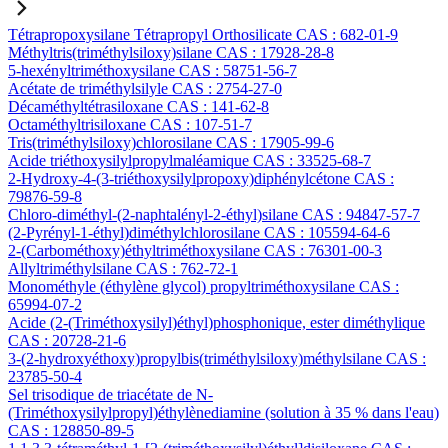
Tétrapropoxysilane Tétrapropyl Orthosilicate CAS : 682-01-9
Méthyltris(triméthylsiloxy)silane CAS : 17928-28-8
5-hexényltriméthoxysilane CAS : 58751-56-7
Acétate de triméthylsilyle CAS : 2754-27-0
Décaméthyltétrasiloxane CAS : 141-62-8
Octaméthyltrisiloxane CAS : 107-51-7
Tris(triméthylsiloxy)chlorosilane CAS : 17905-99-6
Acide triéthoxysilylpropylmaléamique CAS : 33525-68-7
2-Hydroxy-4-(3-triéthoxysilylpropoxy)diphénylcétone CAS :
79876-59-8
Chloro-diméthyl-(2-naphtalényl-2-éthyl)silane CAS : 94847-57-7
(2-Pyrényl-1-éthyl)diméthylchlorosilane CAS : 105594-64-6
2-(Carbométhoxy)éthyltriméthoxysilane CAS : 76301-00-3
Allyltriméthylsilane CAS : 762-72-1
Monométhyle (éthylène glycol) propyltriméthoxysilane CAS :
65994-07-2
Acide (2-(Triméthoxysilyl)éthyl)phosphonique, ester diméthylique
CAS : 20728-21-6
3-(2-hydroxyéthoxy)propylbis(triméthylsiloxy)méthylsilane CAS :
23785-50-4
Sel trisodique de triacétate de N-
(Triméthoxysilylpropyl)éthylènediamine (solution à 35 % dans l'eau)
CAS : 128850-89-5