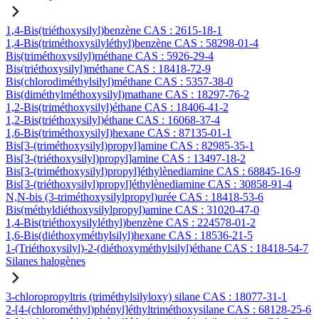
1,4-Bis(triéthoxysilyl)benzène CAS : 2615-18-1
1,4-Bis(triméthoxysilyléthyl)benzène CAS : 58298-01-4
Bis(triméthoxysilyl)méthane CAS : 5926-29-4
Bis(triéthoxysilyl)méthane CAS : 18418-72-9
Bis(chlorodiméthylsilyl)méthane CAS : 5357-38-0
Bis(diméthylméthoxysilyl)mathane CAS : 18297-76-2
1,2-Bis(triméthoxysilyl)éthane CAS : 18406-41-2
1,2-Bis(triéthoxysilyl)éthane CAS : 16068-37-4
1,6-Bis(triméthoxysilyl)hexane CAS : 87135-01-1
Bis[3-(triméthoxysilyl)propyl]amine CAS : 82985-35-1
Bis[3-(triéthoxysilyl)propyl]amine CAS : 13497-18-2
Bis[3-(triméthoxysilyl)propyl]éthylènediamine CAS : 68845-16-9
Bis[3-(triéthoxysilyl)propyl]éthylènediamine CAS : 30858-91-4
N,N-bis (3-triméthoxysilylpropyl)urée CAS : 18418-53-6
Bis(méthyldiéthoxysilylpropyl)amine CAS : 31020-47-0
1,4-Bis(triéthoxysilyléthyl)benzène CAS : 224578-01-2
1,6-Bis(diéthoxyméthylsilyl)hexane CAS : 18536-21-5
1-(Triéthoxysilyl)-2-(diéthoxyméthylsilyl)éthane CAS : 18418-54-7
Silanes halogènes
3-chloropropyltris (triméthylsilyloxy) silane CAS : 18077-31-1
2-[4-(chlorométhyl)phényl]éthyltriméthoxysilane CAS : 68128-25-6