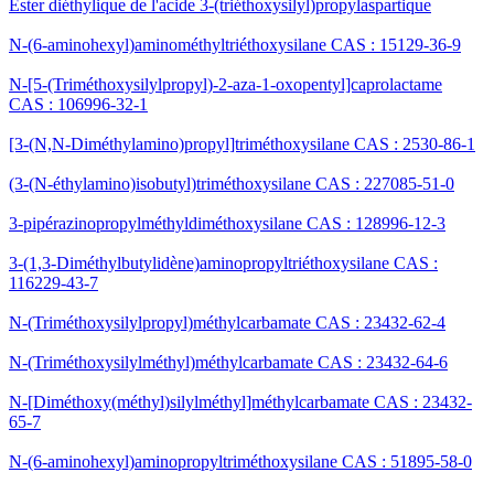
Ester diéthylique de l'acide 3-(triéthoxysilyl)propylaspartique
N-(6-aminohexyl)aminométhyltriéthoxysilane CAS : 15129-36-9
N-[5-(Triméthoxysilylpropyl)-2-aza-1-oxopentyl]caprolactame
CAS : 106996-32-1
[3-(N,N-Diméthylamino)propyl]triméthoxysilane CAS : 2530-86-1
(3-(N-éthylamino)isobutyl)triméthoxysilane CAS : 227085-51-0
3-pipérazinopropylméthyldiméthoxysilane CAS : 128996-12-3
3-(1,3-Diméthylbutylidène)aminopropyltriéthoxysilane CAS :
116229-43-7
N-(Triméthoxysilylpropyl)méthylcarbamate CAS : 23432-62-4
N-(Triméthoxysilylméthyl)méthylcarbamate CAS : 23432-64-6
N-[Diméthoxy(méthyl)silylméthyl]méthylcarbamate CAS : 23432-
65-7
N-(6-aminohexyl)aminopropyltriméthoxysilane CAS : 51895-58-0