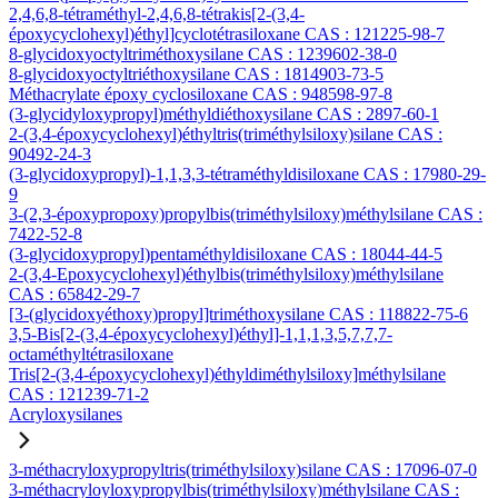
2,4,6,8-tétraméthyl-2,4,6,8-tétrakis[2-(3,4-
époxycyclohexyl)éthyl]cyclotétrasiloxane CAS : 121225-98-7
8-glycidoxyoctyltriméthoxysilane CAS : 1239602-38-0
8-glycidoxyoctyltriéthoxysilane CAS : 1814903-73-5
Méthacrylate époxy cyclosiloxane CAS : 948598-97-8
(3-glycidyloxypropyl)méthyldiéthoxysilane CAS : 2897-60-1
2-(3,4-époxycyclohexyl)éthyltris(triméthylsiloxy)silane CAS :
90492-24-3
(3-glycidoxypropyl)-1,1,3,3-tétraméthyldisiloxane CAS : 17980-29-
9
3-(2,3-époxypropoxy)propylbis(triméthylsiloxy)méthylsilane CAS :
7422-52-8
(3-glycidoxypropyl)pentaméthyldisiloxane CAS : 18044-44-5
2-(3,4-Epoxycyclohexyl)éthylbis(triméthylsiloxy)méthylsilane
CAS : 65842-29-7
[3-(glycidoxyéthoxy)propyl]triméthoxysilane CAS : 118822-75-6
3,5-Bis[2-(3,4-époxycyclohexyl)éthyl]-1,1,1,3,5,7,7,7-
octaméthyltétrasiloxane
Tris[2-(3,4-époxycyclohexyl)éthyldiméthylsiloxy]méthylsilane
CAS : 121239-71-2
Acryloxysilanes
3-méthacryloxypropyltris(triméthylsiloxy)silane CAS : 17096-07-0
3-méthacryloyloxypropylbis(triméthylsiloxy)méthylsilane CAS :