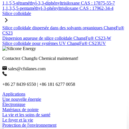
1,1,5,5-tétraméthyl-3,3-diphényltrisiloxane CAS : 17875-55-7
1,1,3,5,5-pentaméthyl-3-phényltrisiloxane CAS : 17962-34-4
Silice colloïdale
Silice colloïdale dispersée dans des solvants organiques ChangFu®
CS23
Dispersion aqueuse de silice colloïdale ChangFu® CS23-W
Silice colloïdale pour systèmes UV ChangFu® CS23UV
Contactez Changfu Chemical maintenant!
sales@cfsilanes.com
+86 27 8439 6550 | +86 181 6277 0058
Applications
Une nouvelle énergie
Électronique
Matériaux de pointe
La vie et les soins de santé
Le foyer et la vie
Protection de l'environnement