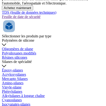
l'automobile, l'aérospatiale et l'électronique.
Achetez maintenant
TDS (feuille de données techniques)
Feuille de date de sécurité
Sélectionner les produits par type
Polymères de silicone
Oligomères de silane
Polysiloxanes modifiés
Résines silicones
Silanes de spécialité
Époxy-silanes
Acryloxysilanes
Mercapto Silanes
Amino-silanes
Vinyle-silane
Phénylsilanes
Alkylsilanes à longue chaîne
Cyanosilanes
Isocyanates-silanes