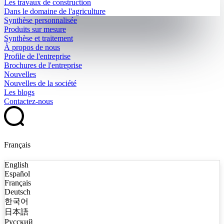
Les travaux de construction
Dans le domaine de l'agriculture
Synthèse personnalisée
Produits sur mesure
Synthèse et traitement
À propos de nous
Profile de l'entreprise
Brochures de l'entreprise
Nouvelles
Nouvelles de la société
Les blogs
Contactez-nous
Français
English
Español
Français
Deutsch
한국어
日本語
Русский