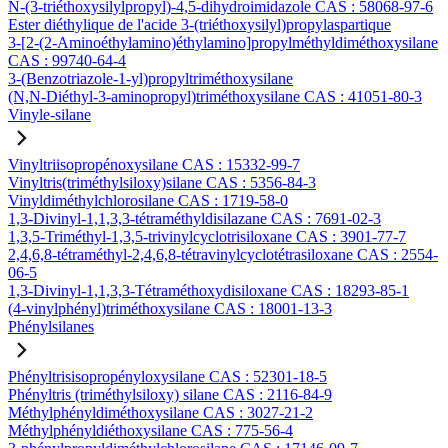
N-(3-triéthoxysilylpropyl)-4,5-dihydroimidazole CAS : 58068-97-6
Ester diéthylique de l'acide 3-(triéthoxysilyl)propylaspartique
3-[2-(2-Aminoéthylamino)éthylamino]propylméthyldiméthoxysilane
CAS : 99740-64-4
3-(Benzotriazole-1-yl)propyltriméthoxysilane
(N,N-Diéthyl-3-aminopropyl)triméthoxysilane CAS : 41051-80-3
Vinyle-silane
Vinyltriisopropénoxysilane CAS : 15332-99-7
Vinyltris(triméthylsiloxy)silane CAS : 5356-84-3
Vinyldiméthylchlorosilane CAS : 1719-58-0
1,3-Divinyl-1,1,3,3-tétraméthyldisilazane CAS : 7691-02-3
1,3,5-Triméthyl-1,3,5-trivinylcyclotrisiloxane CAS : 3901-77-7
2,4,6,8-tétraméthyl-2,4,6,8-tétravinylcyclotétrasiloxane CAS : 2554-
06-5
1,3-Divinyl-1,1,3,3-Tétraméthoxydisiloxane CAS : 18293-85-1
(4-vinylphényl)triméthoxysilane CAS : 18001-13-3
Phénylsilanes
Phényltrisisopropényloxysilane CAS : 52301-18-5
Phényltris (triméthylsiloxy) silane CAS : 2116-84-9
Méthylphényldiméthoxysilane CAS : 3027-21-2
Méthylphényldiéthoxysilane CAS : 775-56-4