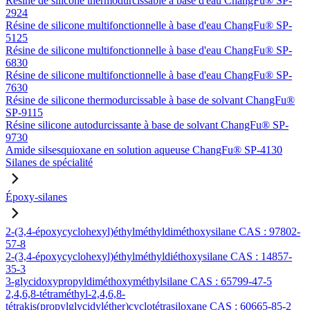
Résine de silicone thermodurcissable à base d'eau ChangFu® SP-
2924
Résine de silicone multifonctionnelle à base d'eau ChangFu® SP-
5125
Résine de silicone multifonctionnelle à base d'eau ChangFu® SP-
6830
Résine de silicone multifonctionnelle à base d'eau ChangFu® SP-
7630
Résine de silicone thermodurcissable à base de solvant ChangFu®
SP-9115
Résine silicone autodurcissante à base de solvant ChangFu® SP-
9730
Amide silsesquioxane en solution aqueuse ChangFu® SP-4130
Silanes de spécialité
Époxy-silanes
2-(3,4-époxycyclohexyl)éthylméthyldiméthoxysilane CAS : 97802-
57-8
2-(3,4-époxycyclohexyl)éthylméthyldiéthoxysilane CAS : 14857-
35-3
3-glycidoxypropyldiméthoxyméthylsilane CAS : 65799-47-5
2,4,6,8-tétraméthyl-2,4,6,8-
tétrakis(propylglycidyléther)cyclotétrasiloxane CAS : 60665-85-2