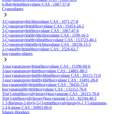
n-Butyltriméthoxysilane CAS : 1067-57-8
Cyanosilanes
3-Cyanopropyltrichlorosilane CAS : 1071-27-8
3-Cyanopropyltriméthoxysilane CAS : 55453-24-2
3-Cyanopropyltriéthoxysilane CAS : 1067-47-6
3-Cyanopropylméthyldichlorosilane CAS : 1190-16-5
3-Cyanopropylméthyldiméthoxysilane CAS : 153723-40-1
3-Cyanopropyldiméthylchlorosilane CAS : 18156-15-5
2-cyanoéthyltriméthoxysilane CAS : 2526-62-7
Isocyanates-silanes
3-isocyanatopropyltriméthoxysilane CAS : 15396-00-6
3-isocyanatopropyltriéthoxysilane CAS : 24801-88-5
3-isocyanatopropylméthyldiméthoxysilane CAS : 26115-72-0
3-isocyanatopropylméthyldiéthoxysilane CAS : 33491-28-0
Isocyanatométhyltriméthoxysilane CAS : 78450-75-6
Isocyanatométhyltriéthoxysilane CAS : 132112-76-6
Tris(3-triméthoxysilylpropyl)isocyanurate CAS : 26115-70-8
Tris(3-triéthoxysilylpropyl)isocyanurate CAS : 82194-46-5
1,3-Bis(prop-2-ényl)-5-(3-triméthoxysilylpropyl)-1,3,5-triazinane-
2,4,6-trione CAS : 26903-80-0
Silanes dipodaux