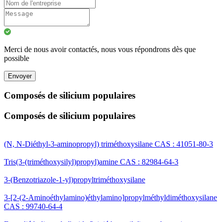
Merci de nous avoir contactés, nous vous répondrons dès que
possible
Envoyer
Composés de silicium populaires
Composés de silicium populaires
(N, N-Diéthyl-3-aminopropyl) triméthoxysilane CAS : 41051-80-3
Tris(3-(triméthoxysilyl)propyl)amine CAS : 82984-64-3
3-(Benzotriazole-1-yl)propyltriméthoxysilane
3-[2-(2-Aminoéthylamino)éthylamino]propylméthyldiméthoxysilane
CAS : 99740-64-4