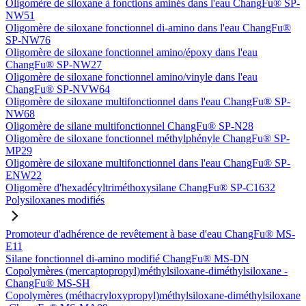
Oligomère de siloxane à fonctions aminés dans l'eau ChangFu® SP-
NW51
Oligomère de siloxane fonctionnel di-amino dans l'eau ChangFu®
SP-NW76
Oligomère de siloxane fonctionnel amino/époxy dans l'eau
ChangFu® SP-NW27
Oligomère de siloxane fonctionnel amino/vinyle dans l'eau
ChangFu® SP-NVW64
Oligomère de siloxane multifonctionnel dans l'eau ChangFu® SP-
NW68
Oligomère de silane multifonctionnel ChangFu® SP-N28
Oligomère de siloxane fonctionnel méthylphényle ChangFu® SP-
MP29
Oligomère de siloxane multifonctionnel dans l'eau ChangFu® SP-
ENW22
Oligomère d'hexadécyltriméthoxysilane ChangFu® SP-C1632
Polysiloxanes modifiés
Promoteur d'adhérence de revêtement à base d'eau ChangFu® MS-
E11
Silane fonctionnel di-amino modifié ChangFu® MS-DN
Copolymères (mercaptopropyl)méthylsiloxane-diméthylsiloxane -
ChangFu® MS-SH
Copolymères (méthacryloxypropyl)méthylsiloxane-diméthylsiloxane