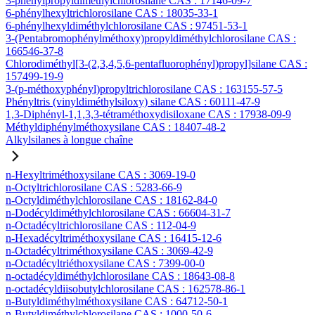
3-phénylpropyldiméthylchlorosilane CAS : 17146-09-7
6-phénylhexyltrichlorosilane CAS : 18035-33-1
6-phénylhexyldiméthylchlorosilane CAS : 97451-53-1
3-(Pentabromophénylméthoxy)propyldiméthylchlorosilane CAS :
166546-37-8
Chlorodiméthyl[3-(2,3,4,5,6-pentafluorophényl)propyl]silane CAS :
157499-19-9
3-(p-méthoxyphényl)propyltrichlorosilane CAS : 163155-57-5
Phényltris (vinyldiméthylsiloxy) silane CAS : 60111-47-9
1,3-Diphényl-1,1,3,3-tétraméthoxydisiloxane CAS : 17938-09-9
Méthyldiphénylméthoxysilane CAS : 18407-48-2
Alkylsilanes à longue chaîne
n-Hexyltriméthoxysilane CAS : 3069-19-0
n-Octyltrichlorosilane CAS : 5283-66-9
n-Octyldiméthylchlorosilane CAS : 18162-84-0
n-Dodécyldiméthylchlorosilane CAS : 66604-31-7
n-Octadécyltrichlorosilane CAS : 112-04-9
n-Hexadécyltriméthoxysilane CAS : 16415-12-6
n-Octadécyltriméthoxysilane CAS : 3069-42-9
n-Octadécyltriéthoxysilane CAS : 7399-00-0
n-octadécyldiméthylchlorosilane CAS : 18643-08-8
n-octadécyldiisobutylchlorosilane CAS : 162578-86-1
n-Butyldiméthylméthoxysilane CAS : 64712-50-1
n-Butyldiméthylchlorosilane CAS : 1000-50-6