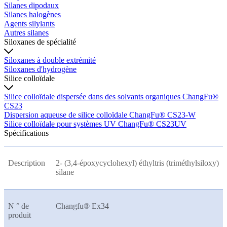
Silanes dipodaux
Silanes halogènes
Agents silylants
Autres silanes
Siloxanes de spécialité
Siloxanes à double extrémité
Siloxanes d'hydrogène
Silice colloïdale
Silice colloïdale dispersée dans des solvants organiques ChangFu®
CS23
Dispersion aqueuse de silice colloïdale ChangFu® CS23-W
Silice colloïdale pour systèmes UV ChangFu® CS23UV
Spécifications
Description
2- (3,4-époxycyclohexyl) éthyltris (triméthylsiloxy)
silane
N ° de
Changfu® Ex34
produit