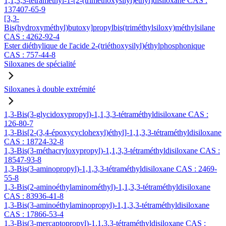
1,1,3,3-tétraméthyl-1-[2-(triméthoxysilyl)éthyl]disiloxane CAS :
137407-65-9
[3,3-
Bis(hydroxyméthyl)butoxy]propylbis(triméthylsiloxy)méthylsilane
CAS : 4262-92-4
Ester diéthylique de l'acide 2-(triéthoxysilyl)éthylphosphonique
CAS : 757-44-8
Siloxanes de spécialité
Siloxanes à double extrémité
1,3-Bis(3-glycidoxypropyl)-1,1,3,3-tétraméthyldisiloxane CAS :
126-80-7
1,3-Bis[2-(3,4-époxycyclohexyl)éthyl]-1,1,3,3-tétraméthyldisiloxane
CAS : 18724-32-8
1,3-Bis(3-méthacryloxypropyl)-1,1,3,3-tétraméthyldisiloxane CAS :
18547-93-8
1,3-Bis(3-aminopropyl)-1,1,3,3-tétraméthyldisiloxane CAS : 2469-
55-8
1,3-Bis(2-aminoéthylaminométhyl)-1,1,3,3-tétraméthyldisiloxane
CAS : 83936-41-8
1,3-Bis(3-aminoéthylaminopropyl)-1,1,3,3-tétraméthyldisiloxane
CAS : 17866-53-4
1,3-Bis(3-mercaptopropyl)-1,1,3,3-tétraméthyldisiloxane CAS :