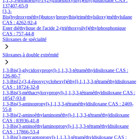
1,1,3,3-tétraméthyl-1-[2-(triméthoxysilyl)éthyl]disiloxane CAS :
137407-65-9
[3,3-
Bis(hydroxyméthyl)butoxy]propylbis(triméthylsiloxy)méthylsilane
CAS : 4262-92-4
Ester diéthylique de l'acide 2-(triéthoxysilyl)éthylphosphonique
CAS : 757-44-8
Siloxanes de spécialité
Siloxanes à double extrémité
1,3-Bis(3-glycidoxypropyl)-1,1,3,3-tétraméthyldisiloxane CAS :
126-80-7
1,3-Bis[2-(3,4-époxycyclohexyl)éthyl]-1,1,3,3-tétraméthyldisiloxane
CAS : 18724-32-8
1,3-Bis(3-méthacryloxypropyl)-1,1,3,3-tétraméthyldisiloxane CAS :
18547-93-8
1,3-Bis(3-aminopropyl)-1,1,3,3-tétraméthyldisiloxane CAS : 2469-
55-8
1,3-Bis(2-aminoéthylaminométhyl)-1,1,3,3-tétraméthyldisiloxane
CAS : 83936-41-8
1,3-Bis(3-aminoéthylaminopropyl)-1,1,3,3-tétraméthyldisiloxane
CAS : 17866-53-4
1,3-Bis(3-mercaptopropyl)-1,1,3,3-tétraméthyldisiloxane CAS :