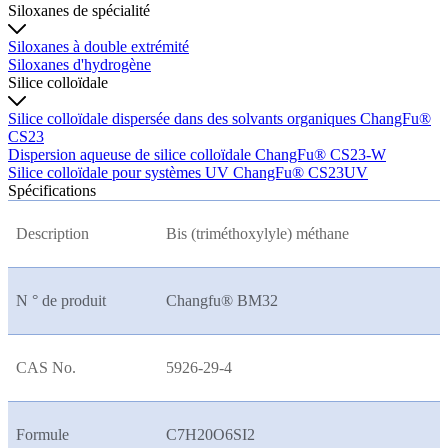
Siloxanes de spécialité
Siloxanes à double extrémité
Siloxanes d'hydrogène
Silice colloïdale
Silice colloïdale dispersée dans des solvants organiques ChangFu®
CS23
Dispersion aqueuse de silice colloïdale ChangFu® CS23-W
Silice colloïdale pour systèmes UV ChangFu® CS23UV
Spécifications
Description
Bis (triméthoxylyle) méthane
N ° de produit
Changfu® BM32
CAS No.
5926-29-4
Formule
C7H20O6SI2