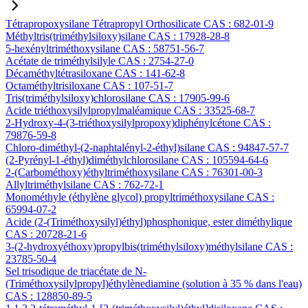
Tétrapropoxysilane Tétrapropyl Orthosilicate CAS : 682-01-9
Méthyltris(triméthylsiloxy)silane CAS : 17928-28-8
5-hexényltriméthoxysilane CAS : 58751-56-7
Acétate de triméthylsilyle CAS : 2754-27-0
Décaméthyltétrasiloxane CAS : 141-62-8
Octaméthyltrisiloxane CAS : 107-51-7
Tris(triméthylsiloxy)chlorosilane CAS : 17905-99-6
Acide triéthoxysilylpropylmaléamique CAS : 33525-68-7
2-Hydroxy-4-(3-triéthoxysilylpropoxy)diphénylcétone CAS :
79876-59-8
Chloro-diméthyl-(2-naphtalényl-2-éthyl)silane CAS : 94847-57-7
(2-Pyrényl-1-éthyl)diméthylchlorosilane CAS : 105594-64-6
2-(Carbométhoxy)éthyltriméthoxysilane CAS : 76301-00-3
Allyltriméthylsilane CAS : 762-72-1
Monométhyle (éthylène glycol) propyltriméthoxysilane CAS :
65994-07-2
Acide (2-(Triméthoxysilyl)éthyl)phosphonique, ester diméthylique
CAS : 20728-21-6
3-(2-hydroxyéthoxy)propylbis(triméthylsiloxy)méthylsilane CAS :
23785-50-4
Sel trisodique de triacétate de N-
(Triméthoxysilylpropyl)éthylènediamine (solution à 35 % dans l'eau)
CAS : 128850-89-5