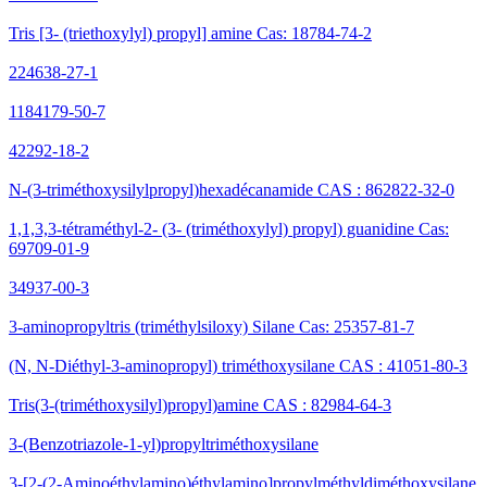
Tris [3- (triethoxylyl) propyl] amine Cas: 18784-74-2
224638-27-1
1184179-50-7
42292-18-2
N-(3-triméthoxysilylpropyl)hexadécanamide CAS : 862822-32-0
1,1,3,3-tétraméthyl-2- (3- (triméthoxylyl) propyl) guanidine Cas:
69709-01-9
34937-00-3
3-aminopropyltris (triméthylsiloxy) Silane Cas: 25357-81-7
(N, N-Diéthyl-3-aminopropyl) triméthoxysilane CAS : 41051-80-3
Tris(3-(triméthoxysilyl)propyl)amine CAS : 82984-64-3
3-(Benzotriazole-1-yl)propyltriméthoxysilane
3-[2-(2-Aminoéthylamino)éthylamino]propylméthyldiméthoxysilane