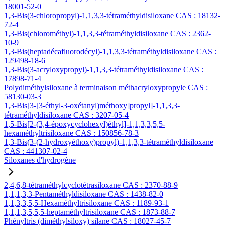
18001-52-0
1,3-Bis(3-chloropropyl)-1,1,3,3-tétraméthyldisiloxane CAS : 18132-
72-4
1,3-Bis(chlorométhyl)-1,1,3,3-tétraméthyldisiloxane CAS : 2362-
10-9
1,3-Bis(heptadécafluorodécyl)-1,1,3,3-tétraméthyldisiloxane CAS :
129498-18-6
1,3-Bis(3-acryloxypropyl)-1,1,3,3-tétraméthyldisiloxane CAS :
17898-71-4
Polydiméthylsiloxane à terminaison méthacryloxypropyle CAS :
58130-03-3
1,3-Bis[3-[3-éthyl-3-oxétanyl)méthoxy]propyl]-1,1,3,3-
tétraméthyldisiloxane CAS : 3207-05-4
1,5-Bis[2-(3,4-époxycyclohexyl)éthyl]-1,1,3,3,5,5-
hexaméthyltrisiloxane CAS : 150856-78-3
1,3-Bis(3-(2-hydroxyéthoxy)propyl)-1,1,3,3-tétraméthyldisiloxane
CAS : 441307-02-4
Siloxanes d'hydrogène
2,4,6,8-tétraméthylcyclotétrasiloxane CAS : 2370-88-9
1,1,1,3,3-Pentaméthyldisiloxane CAS : 1438-82-0
1,1,3,3,5,5-Hexaméthyltrisiloxane CAS : 1189-93-1
1,1,1,3,5,5,5-heptaméthyltrisiloxane CAS : 1873-88-7
Phényltris (diméthylsiloxy) silane CAS : 18027-45-7