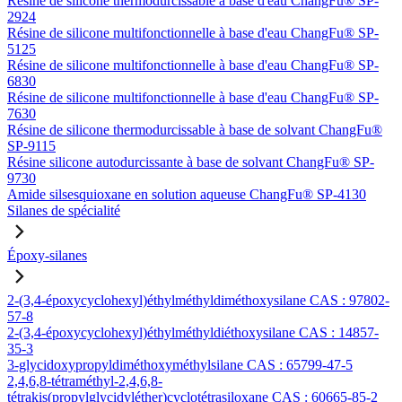
Résine de silicone thermodurcissable à base d'eau ChangFu® SP-
2924
Résine de silicone multifonctionnelle à base d'eau ChangFu® SP-
5125
Résine de silicone multifonctionnelle à base d'eau ChangFu® SP-
6830
Résine de silicone multifonctionnelle à base d'eau ChangFu® SP-
7630
Résine de silicone thermodurcissable à base de solvant ChangFu®
SP-9115
Résine silicone autodurcissante à base de solvant ChangFu® SP-
9730
Amide silsesquioxane en solution aqueuse ChangFu® SP-4130
Silanes de spécialité
Époxy-silanes
2-(3,4-époxycyclohexyl)éthylméthyldiméthoxysilane CAS : 97802-
57-8
2-(3,4-époxycyclohexyl)éthylméthyldiéthoxysilane CAS : 14857-
35-3
3-glycidoxypropyldiméthoxyméthylsilane CAS : 65799-47-5
2,4,6,8-tétraméthyl-2,4,6,8-
tétrakis(propylglycidyléther)cyclotétrasiloxane CAS : 60665-85-2