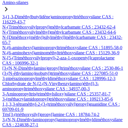
Amino-silanes
3-(1,3-Diméthylbutylidène)aminopropyltriéthoxysilane CAS :
116229-43-7
N-(Triméthoxysilylpropyl)méthylcarbamate CAS : 23432-62-4
N-(Triméthoxysilylméthyl)méthylcarbamate CAS : 23432-64-6
N-[Diméthoxy(méthyl)silylméthyl]méthylcarbamate CAS : 23432-
65-7
N-(6-aminohexyl)aminopropyltriméthoxysilane CAS : 51895-58-0
N-(6-aminohexyl)aminométhyltriéthoxysilane CAS : 15129-36-9
N-[5-(Triméthoxysilylpropyl)-2-aza-1-oxopentyl]caprolactame
CAS : 106996-32-1
[3-(N,N-Diméthylamino)propyl]triméthoxysilane CAS : 2530-86-1
(3-(N-éthylamino)isobutyl)triméthoxysilane CAS : 227085-51-0
3-pipérazinopropylméthyldiméthoxysilane CAS : 128996-12-3
Chlorhydrate de N-[2-(N-Vinylbenzylamino)éthyl]-3-
aminopropyltriméthoxysilane CAS : 34937-00-3
3-Aminopropyltris(triméthylsiloxy)silane CAS : 25357-81-7
3-(méthacrylamidopropyl)triéthoxysilane CAS : 109213-85-6
1,1,3,3-tétraméthyl-2-(3-(triméthoxysilyl)propyl)guanidine CAS :
69709-01-9
Tris[3-(triéthoxysilyl)propyl]amine CAS : 18784-74-2
3-(N,N-Diméthylaminopropyl)aminopropylméthyldiméthoxysilane
CAS : 224638-27-1