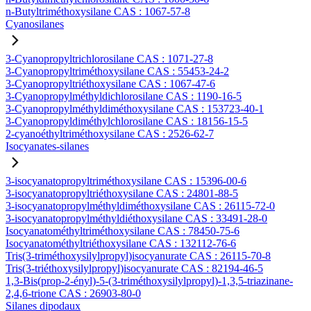
n-Butyltriméthoxysilane CAS : 1067-57-8
Cyanosilanes
3-Cyanopropyltrichlorosilane CAS : 1071-27-8
3-Cyanopropyltriméthoxysilane CAS : 55453-24-2
3-Cyanopropyltriéthoxysilane CAS : 1067-47-6
3-Cyanopropylméthyldichlorosilane CAS : 1190-16-5
3-Cyanopropylméthyldiméthoxysilane CAS : 153723-40-1
3-Cyanopropyldiméthylchlorosilane CAS : 18156-15-5
2-cyanoéthyltriméthoxysilane CAS : 2526-62-7
Isocyanates-silanes
3-isocyanatopropyltriméthoxysilane CAS : 15396-00-6
3-isocyanatopropyltriéthoxysilane CAS : 24801-88-5
3-isocyanatopropylméthyldiméthoxysilane CAS : 26115-72-0
3-isocyanatopropylméthyldiéthoxysilane CAS : 33491-28-0
Isocyanatométhyltriméthoxysilane CAS : 78450-75-6
Isocyanatométhyltriéthoxysilane CAS : 132112-76-6
Tris(3-triméthoxysilylpropyl)isocyanurate CAS : 26115-70-8
Tris(3-triéthoxysilylpropyl)isocyanurate CAS : 82194-46-5
1,3-Bis(prop-2-ényl)-5-(3-triméthoxysilylpropyl)-1,3,5-triazinane-
2,4,6-trione CAS : 26903-80-0
Silanes dipodaux