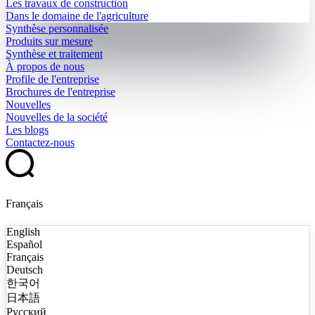
Les travaux de construction
Dans le domaine de l'agriculture
Synthèse personnalisée
Produits sur mesure
Synthèse et traitement
À propos de nous
Profile de l'entreprise
Brochures de l'entreprise
Nouvelles
Nouvelles de la société
Les blogs
Contactez-nous
Français
English
Español
Français
Deutsch
한국어
日本語
Русский