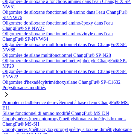
Oligomère de siloxane à fonctions aminés dans l'eau ChangFu® SP-
NW51
Oligomère de siloxane fonctionnel di-amino dans l'eau ChangFu®
SP-NW76
Oligomère de siloxane fonctionnel amino/époxy dans l'eau
ChangFu® SP-NW27
Oligomère de siloxane fonctionnel amino/vinyle dans l'eau
ChangFu® SP-NVW64
Oligomère de siloxane multifonctionnel dans l'eau ChangFu® SP-
NW68
Oligomère de silane multifonctionnel ChangFu® SP-N28
Oligomère de siloxane fonctionnel méthylphényle ChangFu® SP-
MP29
Oligomère de siloxane multifonctionnel dans l'eau ChangFu® SP-
ENW22
Oligomère d'hexadécyltriméthoxysilane ChangFu® SP-C1632
Polysiloxanes modifiés
Promoteur d'adhérence de revêtement à base d'eau ChangFu® MS-
E11
Silane fonctionnel di-amino modifié ChangFu® MS-DN
Copolymères (mercaptopropyl)méthylsiloxane-diméthylsiloxane -
ChangFu® MS-SH
Copolymères (méthacryloxypropyl)méthylsiloxane-diméthylsiloxane