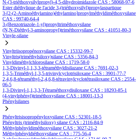
N-(3-triéthoxysilylpropyl)-4,5-dihydroimidazole CAS : 58068-97-6
Ester diéthylique de l'acide 3-(triéthoxysilyl)propylaspartique
3-[2-(2-Aminoéthylamino)éthylamino]propylméthyldiméthoxysilane
CAS : 99740-64-4
3-(Benzotriazole-1-yl)propyltriméthoxysilane
(N,N-Diéthyl-3-aminopropyl)triméthoxysilane CAS : 41051-80-3
Vinyle-silane
Vinyltriisopropénoxysilane CAS : 15332-99-7
Vinyltris(triméthylsiloxy)silane CAS : 5356-84-3
Vinyldiméthylchlorosilane CAS : 1719-58-0
1,3-Divinyl-1,1,3,3-tétraméthyldisilazane CAS : 7691-02-3
1,3,5-Triméthyl-1,3,5-trivinylcyclotrisiloxane CAS : 3901-77-7
2,4,6,8-tétraméthyl-2,4,6,8-tétravinylcyclotétrasiloxane CAS : 2554-
06-5
1,3-Divinyl-1,1,3,3-Tétraméthoxydisiloxane CAS : 18293-85-1
(4-vinylphényl)triméthoxysilane CAS : 18001-13-3
Phénylsilanes
Phényltrisisopropényloxysilane CAS : 52301-18-5
Phényltris (triméthylsiloxy) silane CAS : 2116-84-9
Méthylphényldiméthoxysilane CAS : 3027-21-2
Méthylphényldiéthoxysilane CAS : 775-56-4