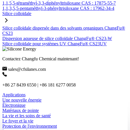
1,1,5,5-tétraméthyl-3,3-diphényltrisiloxane CAS : 17875-55-7
1,1,3,5,5-pentaméthyl-3-phényltrisiloxane CAS : 17962-34-4
Silice colloïdale
Silice colloïdale dispersée dans des solvants organiques ChangFu®
CS23
Dispersion aqueuse de silice colloïdale ChangFu® CS23-W
Silice colloïdale pour systèmes UV ChangFu® CS23UV
Contactez Changfu Chemical maintenant!
sales@cfsilanes.com
+86 27 8439 6550 | +86 181 6277 0058
Applications
Une nouvelle énergie
Électronique
Matériaux de pointe
La vie et les soins de santé
Le foyer et la vie
Protection de l'environnement