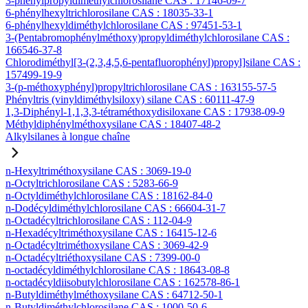
3-phénylpropyldiméthylchlorosilane CAS : 17146-09-7
6-phénylhexyltrichlorosilane CAS : 18035-33-1
6-phénylhexyldiméthylchlorosilane CAS : 97451-53-1
3-(Pentabromophénylméthoxy)propyldiméthylchlorosilane CAS :
166546-37-8
Chlorodiméthyl[3-(2,3,4,5,6-pentafluorophényl)propyl]silane CAS :
157499-19-9
3-(p-méthoxyphényl)propyltrichlorosilane CAS : 163155-57-5
Phényltris (vinyldiméthylsiloxy) silane CAS : 60111-47-9
1,3-Diphényl-1,1,3,3-tétraméthoxydisiloxane CAS : 17938-09-9
Méthyldiphénylméthoxysilane CAS : 18407-48-2
Alkylsilanes à longue chaîne
n-Hexyltriméthoxysilane CAS : 3069-19-0
n-Octyltrichlorosilane CAS : 5283-66-9
n-Octyldiméthylchlorosilane CAS : 18162-84-0
n-Dodécyldiméthylchlorosilane CAS : 66604-31-7
n-Octadécyltrichlorosilane CAS : 112-04-9
n-Hexadécyltriméthoxysilane CAS : 16415-12-6
n-Octadécyltriméthoxysilane CAS : 3069-42-9
n-Octadécyltriéthoxysilane CAS : 7399-00-0
n-octadécyldiméthylchlorosilane CAS : 18643-08-8
n-octadécyldiisobutylchlorosilane CAS : 162578-86-1
n-Butyldiméthylméthoxysilane CAS : 64712-50-1
n-Butyldiméthylchlorosilane CAS : 1000-50-6