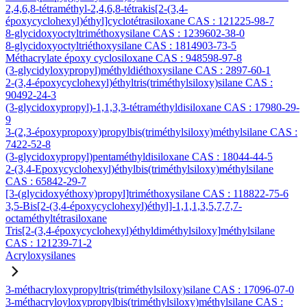
2,4,6,8-tétraméthyl-2,4,6,8-tétrakis[2-(3,4-
époxycyclohexyl)éthyl]cyclotétrasiloxane CAS : 121225-98-7
8-glycidoxyoctyltriméthoxysilane CAS : 1239602-38-0
8-glycidoxyoctyltriéthoxysilane CAS : 1814903-73-5
Méthacrylate époxy cyclosiloxane CAS : 948598-97-8
(3-glycidyloxypropyl)méthyldiéthoxysilane CAS : 2897-60-1
2-(3,4-époxycyclohexyl)éthyltris(triméthylsiloxy)silane CAS :
90492-24-3
(3-glycidoxypropyl)-1,1,3,3-tétraméthyldisiloxane CAS : 17980-29-
9
3-(2,3-époxypropoxy)propylbis(triméthylsiloxy)méthylsilane CAS :
7422-52-8
(3-glycidoxypropyl)pentaméthyldisiloxane CAS : 18044-44-5
2-(3,4-Epoxycyclohexyl)éthylbis(triméthylsiloxy)méthylsilane
CAS : 65842-29-7
[3-(glycidoxyéthoxy)propyl]triméthoxysilane CAS : 118822-75-6
3,5-Bis[2-(3,4-époxycyclohexyl)éthyl]-1,1,1,3,5,7,7,7-
octaméthyltétrasiloxane
Tris[2-(3,4-époxycyclohexyl)éthyldiméthylsiloxy]méthylsilane
CAS : 121239-71-2
Acryloxysilanes
3-méthacryloxypropyltris(triméthylsiloxy)silane CAS : 17096-07-0
3-méthacryloyloxypropylbis(triméthylsiloxy)méthylsilane CAS :