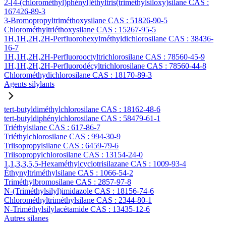
2-[4-(chlorométhyl)phényl]éthyltris(triméthylsiloxy)silane CAS :
167426-89-3
3-Bromopropyltriméthoxysilane CAS : 51826-90-5
Chlorométhyltriéthoxysilane CAS : 15267-95-5
1H,1H,2H,2H-Perfluorohexylméthyldichlorosilane CAS : 38436-
16-7
1H,1H,2H,2H-Perfluorooctyltrichlorosilane CAS : 78560-45-9
1H,1H,2H,2H-Perfluorodécyltrichlorosilane CAS : 78560-44-8
Chlorométhydichlorosilane CAS : 18170-89-3
Agents silylants
tert-butyldiméthylchlorosilane CAS : 18162-48-6
tert-butyldiphénylchlorosilane CAS : 58479-61-1
Triéthylsilane CAS : 617-86-7
Triéthylchlorosilane CAS : 994-30-9
Triisopropylsilane CAS : 6459-79-6
Triisopropylchlorosilane CAS : 13154-24-0
1,1,3,3,5,5-Hexaméthylcyclotrisilazane CAS : 1009-93-4
Éthynyltriméthylsilane CAS : 1066-54-2
Triméthylbromosilane CAS : 2857-97-8
N-(Triméthylsilyl)imidazole CAS : 18156-74-6
Chlorométhyltriméthylsilane CAS : 2344-80-1
N-Triméthylsilylacétamide CAS : 13435-12-6
Autres silanes