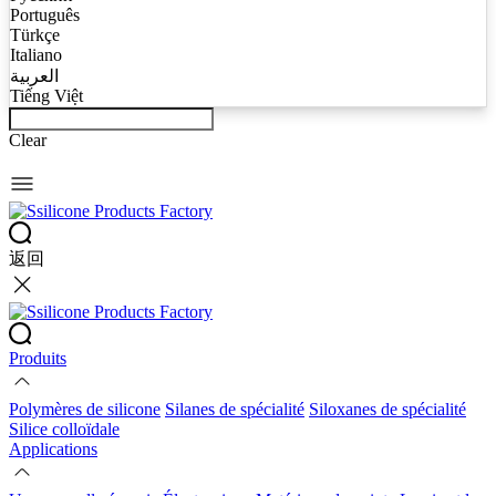
Português
Türkçe
Italiano
العربية
Tiếng Việt
Clear
返回
Produits
Polymères de silicone
Silanes de spécialité
Siloxanes de spécialité
Silice colloïdale
Applications