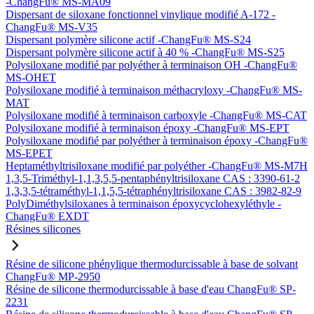
-ChangFu® MS-MA09
Dispersant de siloxane fonctionnel vinylique modifié A-172 -
ChangFu® MS-V35
Dispersant polymère silicone actif -ChangFu® MS-S24
Dispersant polymère silicone actif à 40 % -ChangFu® MS-S25
Polysiloxane modifié par polyéther à terminaison OH -ChangFu®
MS-OHET
Polysiloxane modifié à terminaison méthacryloxy -ChangFu® MS-
MAT
Polysiloxane modifié à terminaison carboxyle -ChangFu® MS-CAT
Polysiloxane modifié à terminaison époxy -ChangFu® MS-EPT
Polysiloxane modifié par polyéther à terminaison époxy -ChangFu®
MS-EPET
Heptaméthyltrisiloxane modifié par polyéther -ChangFu® MS-M7H
1,3,5-Triméthyl-1,1,3,5,5-pentaphényltrisiloxane CAS : 3390-61-2
1,3,3,5-tétraméthyl-1,1,5,5-tétraphényltrisiloxane CAS : 3982-82-9
PolyDiméthylsiloxanes à terminaison époxycyclohexyléthyle -
ChangFu® EXDT
Résines silicones
Résine de silicone phénylique thermodurcissable à base de solvant
ChangFu® MP-2950
Résine de silicone thermodurcissable à base d'eau ChangFu® SP-
2231