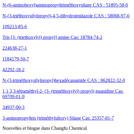
N-(6-aminohexyl)aminopropyltriméthoxysilane CAS : 51895-58-0
N-(3-triéthoxysilylpropyl)-4,5-dihydroimidazole CAS : 58068-97-6
109213-85-6
Tris [3- (triethoxylyl) propyl] amine Cas: 18784-74-2
224638-27-1
1184179-50-7
42292-18-2
N-(3-triméthoxysilylpropyl)hexadécanamide CAS : 862822-32-0
1,1,3,3-tétraméthyl-2- (3- (triméthoxylyl) propyl) guanidine Cas:
69709-01-9
34937-00-3
3-aminopropyltris (triméthylsiloxy) Silane Cas: 25357-81-7
Nouvelles et blogue dans Changfu Chemical