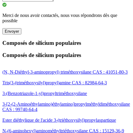
Merci de nous avoir contactés, nous vous répondrons dès que
possible
Envoyer
Composés de silicium populaires
Composés de silicium populaires
(N, N-Diéthyl-3-aminopropyl) triméthoxysilane CAS : 41051-80-3
Tris(3-(triméthoxysilyl)propyl)amine CAS : 82984-64-3
3-(Benzotriazole-1-yl)propyltriméthoxysilane
3-[2-(2-Aminoéthylamino)éthylamino]propylméthyldiméthoxysilane
CAS : 99740-64-4
Ester diéthylique de l'acide 3-(triéthoxysilyl)propylaspartique
N-(6-aminohexyl)aminométhyltriéthoxysilane CAS : 15129-36-9