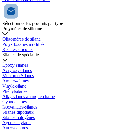
Sélectionner les produits par type
Polymères de silicone
Oligomères de silane
Polysiloxanes modifiés
Résines silicones
Silanes de spécialité
Époxy-silanes
Acryloxysilanes
Mercapto Silanes
Amino-silanes
Vinyle-silane
Phénylsilanes
Alkylsilanes à longue chaîne
Cyanosilanes
Isocyanates-silanes
Silanes dipodaux
Silanes halogènes
Agents silylants
Autres silanes