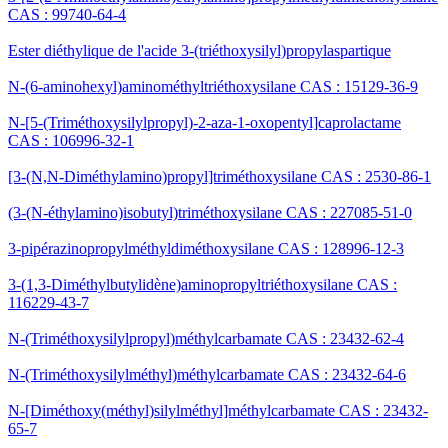
CAS : 99740-64-4
Ester diéthylique de l'acide 3-(triéthoxysilyl)propylaspartique
N-(6-aminohexyl)aminométhyltriéthoxysilane CAS : 15129-36-9
N-[5-(Triméthoxysilylpropyl)-2-aza-1-oxopentyl]caprolactame
CAS : 106996-32-1
[3-(N,N-Diméthylamino)propyl]triméthoxysilane CAS : 2530-86-1
(3-(N-éthylamino)isobutyl)triméthoxysilane CAS : 227085-51-0
3-pipérazinopropylméthyldiméthoxysilane CAS : 128996-12-3
3-(1,3-Diméthylbutylidène)aminopropyltriéthoxysilane CAS :
116229-43-7
N-(Triméthoxysilylpropyl)méthylcarbamate CAS : 23432-62-4
N-(Triméthoxysilylméthyl)méthylcarbamate CAS : 23432-64-6
N-[Diméthoxy(méthyl)silylméthyl]méthylcarbamate CAS : 23432-
65-7