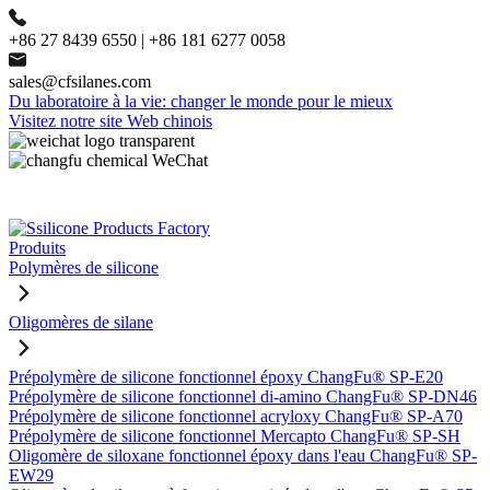
+86 27 8439 6550 | +86 181 6277 0058
sales@cfsilanes.com
Du laboratoire à la vie: changer le monde pour le mieux
Visitez notre site Web chinois
Produits
Polymères de silicone
Oligomères de silane
Prépolymère de silicone fonctionnel époxy ChangFu® SP-E20
Prépolymère de silicone fonctionnel di-amino ChangFu® SP-DN46
Prépolymère de silicone fonctionnel acryloxy ChangFu® SP-A70
Prépolymère de silicone fonctionnel Mercapto ChangFu® SP-SH
Oligomère de siloxane fonctionnel époxy dans l'eau ChangFu® SP-
EW29