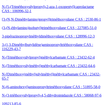
N-[5-(Triméthoxysilylpropyl)-2-aza-1-oxopentyl]caprolactame
CAS : 106996-32-1
[3-(N,N-Diméthylamino)propyl]triméthoxysilane CAS : 2530-86-1
(3-(N-éthylamino)isobutyl)triméthoxysilane CAS : 227085-51-0
3-pipérazinopropylméthyldiméthoxysilane CAS : 128996-12-3
3-(1,3-Diméthylbutylidène)aminopropyltriéthoxysilane CAS :
116229-43-7
N-(Triméthoxysilylpropyl)méthylcarbamate CAS : 23432-62-4
N-(Triméthoxysilylméthyl)méthylcarbamate CAS : 23432-64-6
N-[Diméthoxy(méthyl)silylméthyl]méthylcarbamate CAS : 23432-
65-7
N-(6-aminohexyl)aminopropyltriméthoxysilane CAS : 51895-58-0
N-(3-triéthoxysilylpropyl)-4,5-dihydroimidazole CAS : 58068-97-6
109213-85-6