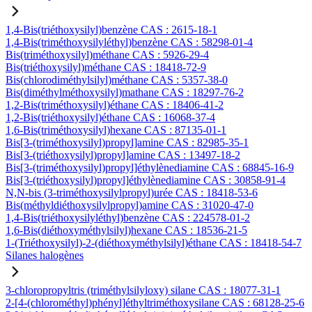
1,4-Bis(triéthoxysilyl)benzène CAS : 2615-18-1
1,4-Bis(triméthoxysilyléthyl)benzène CAS : 58298-01-4
Bis(triméthoxysilyl)méthane CAS : 5926-29-4
Bis(triéthoxysilyl)méthane CAS : 18418-72-9
Bis(chlorodiméthylsilyl)méthane CAS : 5357-38-0
Bis(diméthylméthoxysilyl)mathane CAS : 18297-76-2
1,2-Bis(triméthoxysilyl)éthane CAS : 18406-41-2
1,2-Bis(triéthoxysilyl)éthane CAS : 16068-37-4
1,6-Bis(triméthoxysilyl)hexane CAS : 87135-01-1
Bis[3-(triméthoxysilyl)propyl]amine CAS : 82985-35-1
Bis[3-(triéthoxysilyl)propyl]amine CAS : 13497-18-2
Bis[3-(triméthoxysilyl)propyl]éthylènediamine CAS : 68845-16-9
Bis[3-(triéthoxysilyl)propyl]éthylènediamine CAS : 30858-91-4
N,N-bis (3-triméthoxysilylpropyl)urée CAS : 18418-53-6
Bis(méthyldiéthoxysilylpropyl)amine CAS : 31020-47-0
1,4-Bis(triéthoxysilyléthyl)benzène CAS : 224578-01-2
1,6-Bis(diéthoxyméthylsilyl)hexane CAS : 18536-21-5
1-(Triéthoxysilyl)-2-(diéthoxyméthylsilyl)éthane CAS : 18418-54-7
Silanes halogènes
3-chloropropyltris (triméthylsilyloxy) silane CAS : 18077-31-1
2-[4-(chlorométhyl)phényl]éthyltriméthoxysilane CAS : 68128-25-6