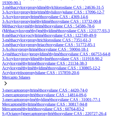
19309-90-1
3-méthacryloxypropyldiméthylchlorosilane CAS : 24636-31-5
3-Acryloxypropyltris(triméthylsiloxy)silane CAS : 17096-12-7
3-Acryloxypropyltriméthoxysilane CAS : 4369-14-6
3-Acryloxypropylméthyldiméthoxysilane CAS : 13732-00-8
Méthacryloxyméthyltriméthoxysilane CAS : 54586-78-6
(Méthacryloxyméthyl)méthyldiméthoxysilane CAS : 121177-93-3
8-méthacryloxyoctyltriméthoxysilane CAS : 122749-49-9
3-méthacryloxypropyltrichlorosilane CAS : 7351-61-3
3-méthacryloxypropyltriacétoxysilane CAS : 51772-85-1
3-Acétoxypropyltriméthoxysilane CAS : 59004-18-1
3-(méthacryloxy)propyldiméthylméthoxysilane CAS : 66753-64-8
3-Acryloxypropyldiméthylméthoxysilane CAS : 111918-90-2
Acryloxyméthyltriméthoxysilane CAS : 21134-38-3
Acryloxyméthylméthyldiméthoxysilane CAS : 130865-12-2
Acryloxytriisopropylsilane CAS : 157859-20-6
Mercapto Silanes
3-mercaptopropyltriméthoxysilane CAS : 4420-74-0
3-mercaptopropyltriéthoxysilane CAS : 14814-09-6
3-mercaptopropylméthyldiméthoxysilane CAS : 31001-77-1
Mercaptométhyltriméthoxysilane CAS : 30817-94-8
Mercaptométhyltriéthoxysilane CAS : 60764-83-2
S-(Octanoyl)mercaptopropyltriéthoxysilane CAS : 220727-26-4