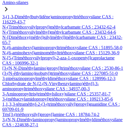
Amino-silanes
3-(1,3-Diméthylbutylidène)aminopropyltriéthoxysilane CAS :
116229-43-7
N-(Triméthoxysilylpropyl)méthylcarbamate CAS : 23432-62-4
N-(Triméthoxysilylméthyl)méthylcarbamate CAS : 23432-64-6
N-[Diméthoxy(méthyl)silylméthyl]méthylcarbamate CAS : 23432-
65-7
N-(6-aminohexyl)aminopropyltriméthoxysilane CAS : 51895-58-0
N-(6-aminohexyl)aminométhyltriéthoxysilane CAS : 15129-36-9
N-[5-(Triméthoxysilylpropyl)-2-aza-1-oxopentyl]caprolactame
CAS : 106996-32-1
[3-(N,N-Diméthylamino)propyl]triméthoxysilane CAS : 2530-86-1
(3-(N-éthylamino)isobutyl)triméthoxysilane CAS : 227085-51-0
3-pipérazinopropylméthyldiméthoxysilane CAS : 128996-12-3
Chlorhydrate de N-[2-(N-Vinylbenzylamino)éthyl]-3-
aminopropyltriméthoxysilane CAS : 34937-00-3
3-Aminopropyltris(triméthylsiloxy)silane CAS : 25357-81-7
3-(méthacrylamidopropyl)triéthoxysilane CAS : 109213-85-6
1,1,3,3-tétraméthyl-2-(3-(triméthoxysilyl)propyl)guanidine CAS :
69709-01-9
Tris[3-(triéthoxysilyl)propyl]amine CAS : 18784-74-2
3-(N,N-Diméthylaminopropyl)aminopropylméthyldiméthoxysilane
CAS : 224638-27-1