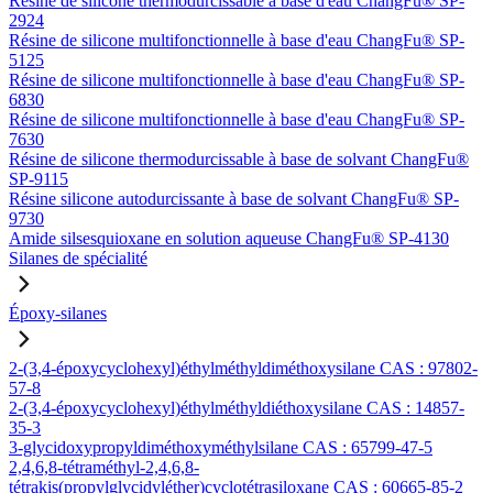
Résine de silicone thermodurcissable à base d'eau ChangFu® SP-
2924
Résine de silicone multifonctionnelle à base d'eau ChangFu® SP-
5125
Résine de silicone multifonctionnelle à base d'eau ChangFu® SP-
6830
Résine de silicone multifonctionnelle à base d'eau ChangFu® SP-
7630
Résine de silicone thermodurcissable à base de solvant ChangFu®
SP-9115
Résine silicone autodurcissante à base de solvant ChangFu® SP-
9730
Amide silsesquioxane en solution aqueuse ChangFu® SP-4130
Silanes de spécialité
Époxy-silanes
2-(3,4-époxycyclohexyl)éthylméthyldiméthoxysilane CAS : 97802-
57-8
2-(3,4-époxycyclohexyl)éthylméthyldiéthoxysilane CAS : 14857-
35-3
3-glycidoxypropyldiméthoxyméthylsilane CAS : 65799-47-5
2,4,6,8-tétraméthyl-2,4,6,8-
tétrakis(propylglycidyléther)cyclotétrasiloxane CAS : 60665-85-2