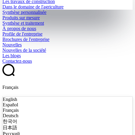
Les travaux de construction
Dans le domaine de l'agriculture
Synthèse personnalisée
Produits sur mesure
Synthèse et traitement
À propos de nous
Profile de l'entreprise
Brochures de l'entreprise
Nouvelles
Nouvelles de la société
Les blogs
Contactez-nous
Français
English
Español
Français
Deutsch
한국어
日本語
Русский