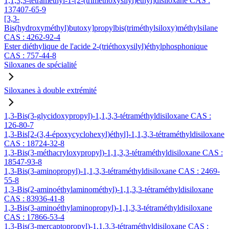
1,1,3,3-tétraméthyl-1-[2-(triméthoxysilyl)éthyl]disiloxane CAS :
137407-65-9
[3,3-
Bis(hydroxyméthyl)butoxy]propylbis(triméthylsiloxy)méthylsilane
CAS : 4262-92-4
Ester diéthylique de l'acide 2-(triéthoxysilyl)éthylphosphonique
CAS : 757-44-8
Siloxanes de spécialité
Siloxanes à double extrémité
1,3-Bis(3-glycidoxypropyl)-1,1,3,3-tétraméthyldisiloxane CAS :
126-80-7
1,3-Bis[2-(3,4-époxycyclohexyl)éthyl]-1,1,3,3-tétraméthyldisiloxane
CAS : 18724-32-8
1,3-Bis(3-méthacryloxypropyl)-1,1,3,3-tétraméthyldisiloxane CAS :
18547-93-8
1,3-Bis(3-aminopropyl)-1,1,3,3-tétraméthyldisiloxane CAS : 2469-
55-8
1,3-Bis(2-aminoéthylaminométhyl)-1,1,3,3-tétraméthyldisiloxane
CAS : 83936-41-8
1,3-Bis(3-aminoéthylaminopropyl)-1,1,3,3-tétraméthyldisiloxane
CAS : 17866-53-4
1,3-Bis(3-mercaptopropyl)-1,1,3,3-tétraméthyldisiloxane CAS :