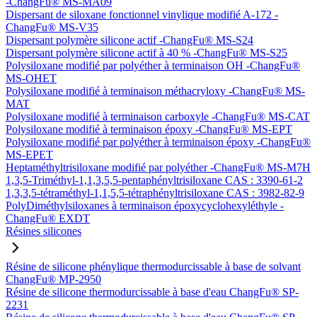
-ChangFu® MS-MA09
Dispersant de siloxane fonctionnel vinylique modifié A-172 -
ChangFu® MS-V35
Dispersant polymère silicone actif -ChangFu® MS-S24
Dispersant polymère silicone actif à 40 % -ChangFu® MS-S25
Polysiloxane modifié par polyéther à terminaison OH -ChangFu®
MS-OHET
Polysiloxane modifié à terminaison méthacryloxy -ChangFu® MS-
MAT
Polysiloxane modifié à terminaison carboxyle -ChangFu® MS-CAT
Polysiloxane modifié à terminaison époxy -ChangFu® MS-EPT
Polysiloxane modifié par polyéther à terminaison époxy -ChangFu®
MS-EPET
Heptaméthyltrisiloxane modifié par polyéther -ChangFu® MS-M7H
1,3,5-Triméthyl-1,1,3,5,5-pentaphényltrisiloxane CAS : 3390-61-2
1,3,3,5-tétraméthyl-1,1,5,5-tétraphényltrisiloxane CAS : 3982-82-9
PolyDiméthylsiloxanes à terminaison époxycyclohexyléthyle -
ChangFu® EXDT
Résines silicones
Résine de silicone phénylique thermodurcissable à base de solvant
ChangFu® MP-2950
Résine de silicone thermodurcissable à base d'eau ChangFu® SP-
2231