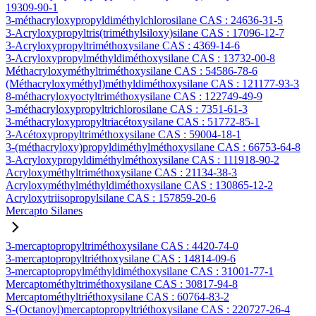
19309-90-1
3-méthacryloxypropyldiméthylchlorosilane CAS : 24636-31-5
3-Acryloxypropyltris(triméthylsiloxy)silane CAS : 17096-12-7
3-Acryloxypropyltriméthoxysilane CAS : 4369-14-6
3-Acryloxypropylméthyldiméthoxysilane CAS : 13732-00-8
Méthacryloxyméthyltriméthoxysilane CAS : 54586-78-6
(Méthacryloxyméthyl)méthyldiméthoxysilane CAS : 121177-93-3
8-méthacryloxyoctyltriméthoxysilane CAS : 122749-49-9
3-méthacryloxypropyltrichlorosilane CAS : 7351-61-3
3-méthacryloxypropyltriacétoxysilane CAS : 51772-85-1
3-Acétoxypropyltriméthoxysilane CAS : 59004-18-1
3-(méthacryloxy)propyldiméthylméthoxysilane CAS : 66753-64-8
3-Acryloxypropyldiméthylméthoxysilane CAS : 111918-90-2
Acryloxyméthyltriméthoxysilane CAS : 21134-38-3
Acryloxyméthylméthyldiméthoxysilane CAS : 130865-12-2
Acryloxytriisopropylsilane CAS : 157859-20-6
Mercapto Silanes
3-mercaptopropyltriméthoxysilane CAS : 4420-74-0
3-mercaptopropyltriéthoxysilane CAS : 14814-09-6
3-mercaptopropylméthyldiméthoxysilane CAS : 31001-77-1
Mercaptométhyltriméthoxysilane CAS : 30817-94-8
Mercaptométhyltriéthoxysilane CAS : 60764-83-2
S-(Octanoyl)mercaptopropyltriéthoxysilane CAS : 220727-26-4