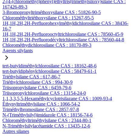
2-[4-(chlorométhyl)phényl]éthyltris(triméthylsiloxy)silane CAS :
167426-89-3
3-Bromopropyltriméthoxysilane CAS : 51826-90-5
Chlorométhyltriéthoxysilane CAS : 15267-95-5
1H,1H,2H,2H-Perfluorohexylméthyldichlorosilane CAS : 38436-
16-7
1H,1H,2H,2H-Perfluorooctyltrichlorosilane CAS : 78560-45-9
1H,1H,2H,2H-Perfluorodécyltrichlorosilane CAS : 78560-44-8
Chlorométhydichlorosilane CAS : 18170-89-3
Agents silylants
tert-butyldiméthylchlorosilane CAS : 18162-48-6
tert-butyldiphénylchlorosilane CAS : 58479-61-1
Triéthylsilane CAS : 617-86-7
Triéthylchlorosilane CAS : 994-30-9
Triisopropylsilane CAS : 6459-79-6
Triisopropylchlorosilane CAS : 13154-24-0
1,1,3,3,5,5-Hexaméthylcyclotrisilazane CAS : 1009-93-4
Éthynyltriméthylsilane CAS : 1066-54-2
Triméthylbromosilane CAS : 2857-97-8
N-(Triméthylsilyl)imidazole CAS : 18156-74-6
Chlorométhyltriméthylsilane CAS : 2344-80-1
N-Triméthylsilylacétamide CAS : 13435-12-6
Autres silanes