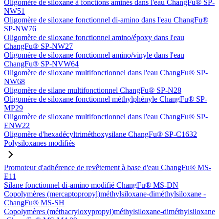
Oligomère de siloxane à fonctions aminés dans l'eau ChangFu® SP-
NW51
Oligomère de siloxane fonctionnel di-amino dans l'eau ChangFu®
SP-NW76
Oligomère de siloxane fonctionnel amino/époxy dans l'eau
ChangFu® SP-NW27
Oligomère de siloxane fonctionnel amino/vinyle dans l'eau
ChangFu® SP-NVW64
Oligomère de siloxane multifonctionnel dans l'eau ChangFu® SP-
NW68
Oligomère de silane multifonctionnel ChangFu® SP-N28
Oligomère de siloxane fonctionnel méthylphényle ChangFu® SP-
MP29
Oligomère de siloxane multifonctionnel dans l'eau ChangFu® SP-
ENW22
Oligomère d'hexadécyltriméthoxysilane ChangFu® SP-C1632
Polysiloxanes modifiés
Promoteur d'adhérence de revêtement à base d'eau ChangFu® MS-
E11
Silane fonctionnel di-amino modifié ChangFu® MS-DN
Copolymères (mercaptopropyl)méthylsiloxane-diméthylsiloxane -
ChangFu® MS-SH
Copolymères (méthacryloxypropyl)méthylsiloxane-diméthylsiloxane