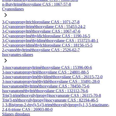
n-Butyltriméthoxysilane CAS : 1067-57-8
Cyanosilanes
3-Cyanopropyltrichlorosilane CAS : 1071-27-8
3-Cyanopropyltriméthoxysilane CAS : 55453-24-2
3-Cyanopropyltriéthoxysilane CAS : 1067-47-6
3-Cyanopropylméthyldichlorosilane CAS : 1190-16-5
3-Cyanopropylméthyldiméthoxysilane CAS : 153723-40-1
3-Cyanopropyldiméthylchlorosilane CAS : 18156-15-5
2-cyanoéthyltriméthoxysilane CAS : 2526-62-7
Isocyanates-silanes
3-isocyanatopropyltriméthoxysilane CAS : 15396-00-6
3-isocyanatopropyltriéthoxysilane CAS : 24801-88-5
3-isocyanatopropylméthyldiméthoxysilane CAS : 26115-72-0
3-isocyanatopropylméthyldiéthoxysilane CAS : 33491-28-0
Isocyanatométhyltriméthoxysilane CAS : 78450-75-6
Isocyanatométhyltriéthoxysilane CAS : 132112-76-6
Tris(3-triméthoxysilylpropyl)isocyanurate CAS : 26115-70-8
Tris(3-triéthoxysilylpropyl)isocyanurate CAS : 82194-46-5
1,3-Bis(prop-2-ényl)-5-(3-triméthoxysilylpropyl)-1,3,5-triazinane-
2,4,6-trione CAS : 26903-80-0
Silanes dipodaux