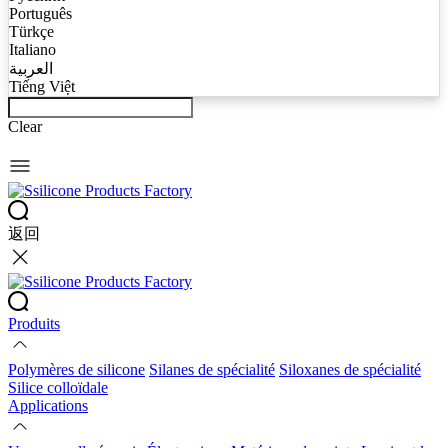
Português
Türkçe
Italiano
العربية
Tiếng Việt
Clear
返回
Produits
Polymères de silicone
Silanes de spécialité
Siloxanes de spécialité
Silice colloïdale
Applications