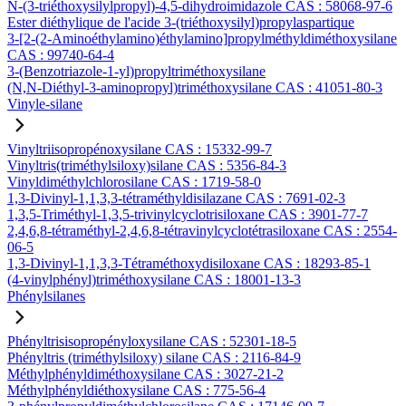
N-(3-triéthoxysilylpropyl)-4,5-dihydroimidazole CAS : 58068-97-6
Ester diéthylique de l'acide 3-(triéthoxysilyl)propylaspartique
3-[2-(2-Aminoéthylamino)éthylamino]propylméthyldiméthoxysilane
CAS : 99740-64-4
3-(Benzotriazole-1-yl)propyltriméthoxysilane
(N,N-Diéthyl-3-aminopropyl)triméthoxysilane CAS : 41051-80-3
Vinyle-silane
Vinyltriisopropénoxysilane CAS : 15332-99-7
Vinyltris(triméthylsiloxy)silane CAS : 5356-84-3
Vinyldiméthylchlorosilane CAS : 1719-58-0
1,3-Divinyl-1,1,3,3-tétraméthyldisilazane CAS : 7691-02-3
1,3,5-Triméthyl-1,3,5-trivinylcyclotrisiloxane CAS : 3901-77-7
2,4,6,8-tétraméthyl-2,4,6,8-tétravinylcyclotétrasiloxane CAS : 2554-
06-5
1,3-Divinyl-1,1,3,3-Tétraméthoxydisiloxane CAS : 18293-85-1
(4-vinylphényl)triméthoxysilane CAS : 18001-13-3
Phénylsilanes
Phényltrisisopropényloxysilane CAS : 52301-18-5
Phényltris (triméthylsiloxy) silane CAS : 2116-84-9
Méthylphényldiméthoxysilane CAS : 3027-21-2
Méthylphényldiéthoxysilane CAS : 775-56-4