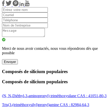
Merci de nous avoir contactés, nous vous répondrons dès que
possible
Envoyer
Composés de silicium populaires
Composés de silicium populaires
(N, N-Diéthyl-3-aminopropyl) triméthoxysilane CAS : 41051-80-3
Tris(3-(triméthoxysilyl)propyl)amine CAS : 82984-64-3