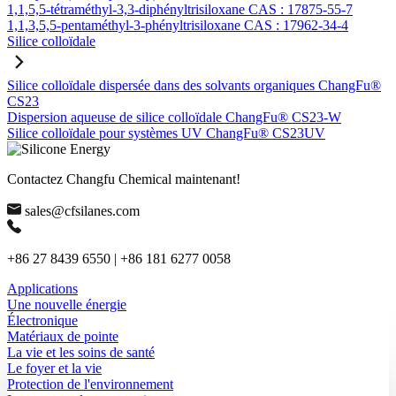
1,1,5,5-tétraméthyl-3,3-diphényltrisiloxane CAS : 17875-55-7
1,1,3,5,5-pentaméthyl-3-phényltrisiloxane CAS : 17962-34-4
Silice colloïdale
Silice colloïdale dispersée dans des solvants organiques ChangFu®
CS23
Dispersion aqueuse de silice colloïdale ChangFu® CS23-W
Silice colloïdale pour systèmes UV ChangFu® CS23UV
Contactez Changfu Chemical maintenant!
sales@cfsilanes.com
+86 27 8439 6550 | +86 181 6277 0058
Applications
Une nouvelle énergie
Électronique
Matériaux de pointe
La vie et les soins de santé
Le foyer et la vie
Protection de l'environnement