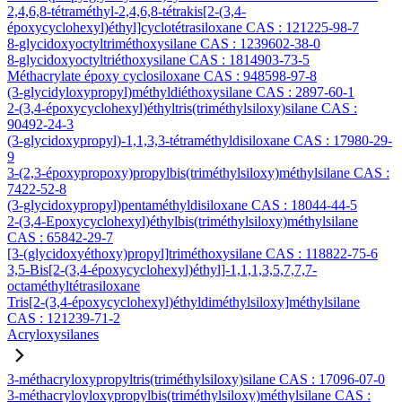
2,4,6,8-tétraméthyl-2,4,6,8-tétrakis[2-(3,4-
époxycyclohexyl)éthyl]cyclotétrasiloxane CAS : 121225-98-7
8-glycidoxyoctyltriméthoxysilane CAS : 1239602-38-0
8-glycidoxyoctyltriéthoxysilane CAS : 1814903-73-5
Méthacrylate époxy cyclosiloxane CAS : 948598-97-8
(3-glycidyloxypropyl)méthyldiéthoxysilane CAS : 2897-60-1
2-(3,4-époxycyclohexyl)éthyltris(triméthylsiloxy)silane CAS :
90492-24-3
(3-glycidoxypropyl)-1,1,3,3-tétraméthyldisiloxane CAS : 17980-29-
9
3-(2,3-époxypropoxy)propylbis(triméthylsiloxy)méthylsilane CAS :
7422-52-8
(3-glycidoxypropyl)pentaméthyldisiloxane CAS : 18044-44-5
2-(3,4-Epoxycyclohexyl)éthylbis(triméthylsiloxy)méthylsilane
CAS : 65842-29-7
[3-(glycidoxyéthoxy)propyl]triméthoxysilane CAS : 118822-75-6
3,5-Bis[2-(3,4-époxycyclohexyl)éthyl]-1,1,1,3,5,7,7,7-
octaméthyltétrasiloxane
Tris[2-(3,4-époxycyclohexyl)éthyldiméthylsiloxy]méthylsilane
CAS : 121239-71-2
Acryloxysilanes
3-méthacryloxypropyltris(triméthylsiloxy)silane CAS : 17096-07-0
3-méthacryloyloxypropylbis(triméthylsiloxy)méthylsilane CAS :