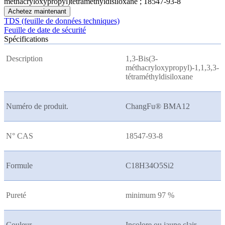
méthacryloxypropyl)tétraméthyldisiloxane ; 18547-93-8
Achetez maintenant
TDS (feuille de données techniques)
Feuille de date de sécurité
Spécifications
Description
1,3-Bis(3-
méthacryloxypropyl)-1,1,3,3-
tétraméthyldisiloxane
Numéro de produit.
ChangFu® BMA12
N° CAS
18547-93-8
Formule
C18H34O5Si2
Pureté
minimum 97 %
Couleur
Incolore ou jaune clair