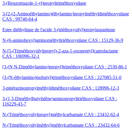
3-(Benzotriazole-1-yl)propyltriméthoxysilane
3-[2-(2-Aminoéthylamino)éthylamino]propylméthyldiméthoxysilane
CAS : 99740-64-4
Ester diéthylique de l'acide 3-(triéthoxysilyl)propylaspartique
N-(6-aminohexyl)aminométhyltriéthoxysilane CAS : 15129-36-9
N-[5-(Triméthoxysilylpropyl)-2-aza-1-oxopentyl]caprolactame
CAS : 106996-32-1
[3-(N,N-Diméthylamino)propyl]triméthoxysilane CAS : 2530-86-1
(3-(N-éthylamino)isobutyl)triméthoxysilane CAS : 227085-51-0
3-pipérazinopropylméthyldiméthoxysilane CAS : 128996-12-3
3-(1,3-Diméthylbutylidène)aminopropyltriéthoxysilane CAS :
116229-43-7
N-(Triméthoxysilylpropyl)méthylcarbamate CAS : 23432-62-4
N-(Triméthoxysilylméthyl)méthylcarbamate CAS : 23432-64-6