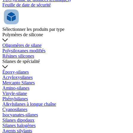
Feuille de date de sécurité
Sélectionner les produits par type
Polymères de silicone
Oligomères de silane
Polysiloxanes modifiés
Résines silicones
Silanes de spécialité
Époxy-silanes
Acryloxysilanes
Mercapto Silanes
Amino-silanes
Vinyle-silane
Phénylsilanes
Alkylsilanes à longue chaîne
Cyanosilanes
Isocyanates-silanes
Silanes dipodaux
Silanes halogènes
Agents silylants