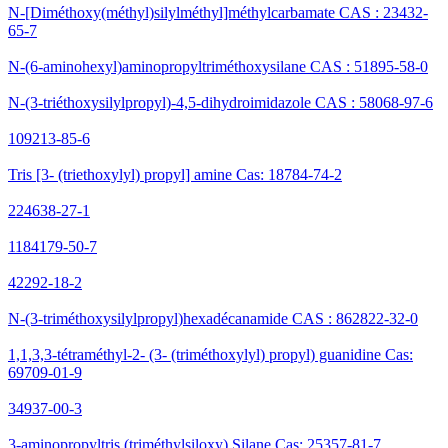
N-[Diméthoxy(méthyl)silylméthyl]méthylcarbamate CAS : 23432-
65-7
N-(6-aminohexyl)aminopropyltriméthoxysilane CAS : 51895-58-0
N-(3-triéthoxysilylpropyl)-4,5-dihydroimidazole CAS : 58068-97-6
109213-85-6
Tris [3- (triethoxylyl) propyl] amine Cas: 18784-74-2
224638-27-1
1184179-50-7
42292-18-2
N-(3-triméthoxysilylpropyl)hexadécanamide CAS : 862822-32-0
1,1,3,3-tétraméthyl-2- (3- (triméthoxylyl) propyl) guanidine Cas:
69709-01-9
34937-00-3
3-aminopropyltris (triméthylsiloxy) Silane Cas: 25357-81-7