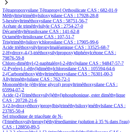
Tétrapropoxysilane Tétrapropyl Orthosilicate CAS : 682-01-9
Méthyltris(triméthylsiloxy)silane CAS : 17928-28-8
5-hexényltriméthoxysilane CAS : 58751-56-7
Acétate de triméthylsilyle CAS : 2754-27-0
Décaméthyltétrasiloxane CAS : 141-62-8
Octaméthyltrisiloxane CAS : 107-51-7
Tris(triméthylsiloxy)chlorosilane CAS : 17905-99-6
Acide triéthoxysilylpropylmaléamique CAS : 33525-68-7
2-Hydroxy-4-(3-triéthoxysilylpropoxy)diphénylcétone CAS :
79876-59-8
Chloro-diméthyl-(2-naphtalényl-2-éthyl)silane CAS : 94847-57-7
(2-Pyrényl-1-éthyl)diméthylchlorosilane CAS : 105594-64-6
2-(Carbométhoxy)éthyltriméthoxysilane CAS : 76301-00-3
Allyltriméthylsilane CAS : 762-72-1
Monométhyle (éthylène glycol) propyltriméthoxysilane CAS :
65994-07-2
Acide (2-(Triméthoxysilyl)éthyl)phosphonique, ester diméthylique
CAS : 20728-21-6
3-(2-hydroxyéthoxy)propylbis(triméthylsiloxy)méthylsilane CAS :
23785-50-4
Sel trisodique de triacétate de N-
(Triméthoxysilylpropyl)éthylènediamine (solution à 35 % dans l'eau)
CAS : 128850-89-5