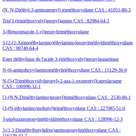
(N, N-Diéthyl-3-aminopropyl) triméthoxysilane CAS : 41051-80-3
Tris(3-(triméthoxysilyl)propyl)amine CAS : 82984-64-3
3-(Benzotriazole-1-yl)propyltriméthoxysilane
3-[2-(2-Aminoéthylamino)éthylamino]propylméthyldiméthoxysilane
CAS : 99740-64-4
Ester diéthylique de l'acide 3-(triéthoxysilyl)propylaspartique
N-(6-aminohexyl)aminométhyltriéthoxysilane CAS : 15129-36-9
N-[5-(Triméthoxysilylpropyl)-2-aza-1-oxopentyl]caprolactame
CAS : 106996-32-1
[3-(N,N-Diméthylamino)propyl]triméthoxysilane CAS : 2530-86-1
(3-(N-éthylamino)isobutyl)triméthoxysilane CAS : 227085-51-0
3-pipérazinopropylméthyldiméthoxysilane CAS : 128996-12-3
3-(1,3-Diméthylbutylidène)aminopropyltriéthoxysilane CAS :
116229-43-7