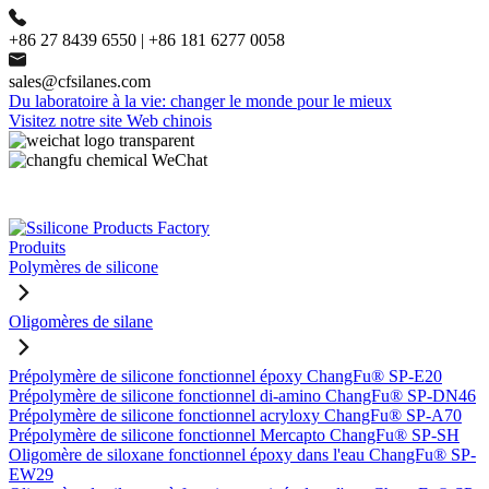
+86 27 8439 6550 | +86 181 6277 0058
sales@cfsilanes.com
Du laboratoire à la vie: changer le monde pour le mieux
Visitez notre site Web chinois
Produits
Polymères de silicone
Oligomères de silane
Prépolymère de silicone fonctionnel époxy ChangFu® SP-E20
Prépolymère de silicone fonctionnel di-amino ChangFu® SP-DN46
Prépolymère de silicone fonctionnel acryloxy ChangFu® SP-A70
Prépolymère de silicone fonctionnel Mercapto ChangFu® SP-SH
Oligomère de siloxane fonctionnel époxy dans l'eau ChangFu® SP-
EW29