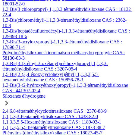
18001-52-0
1,3-Bis(3-chloropropyl)-1,1,3,3-tétraméthyldisiloxane CAS : 18132-
72-4
1,3-Bis(chlorométhyl)-1,1,3,3-tétraméthyldisiloxane CAS : 2362-
10-9
1,3-Bis(heptadécafluorodécyl)-1,1,3,3-tétraméthyldisiloxane CAS :
129498-18-6
1,3-Bis(3-acryloxypropyl)-1,1,3,3-tétraméthyldisiloxane CAS :
17898-71-4
Polydiméthylsiloxane à terminaison méthacryloxypropyle CAS :
58130-03-3
1,3-Bis[3-[3-éthyl-3-oxétanyl)méthoxy]propyl]-1,1,3,3-
tétraméthyldisiloxane CAS : 3207-05-4
1,5-Bis[2-(3,4-époxycyclohexyl)éthyl]-1,1,3,3,5,5-
hexaméthyltrisiloxane CAS : 150856-78-3
1,3-Bis(3-(2-hydroxyéthoxy)propyl)-1,1,3,3-tétraméthyldisiloxane
CAS : 441307-02-4
Siloxanes d'hydrogène
2,4,6,8-tétraméthylcyclotétrasiloxane CAS : 2370-88-9
1,1,1,3,3-Pentaméthyldisiloxane CAS : 1438-82-0
1,1,3,3,5,5-Hexaméthyltrisiloxane CAS : 1189-93-1
1,1,1,3,5,5,5-heptaméthyltrisiloxane CAS : 1873-88-7
Phényltris (diméthylsiloxy) silane CAS : 18027-45-7