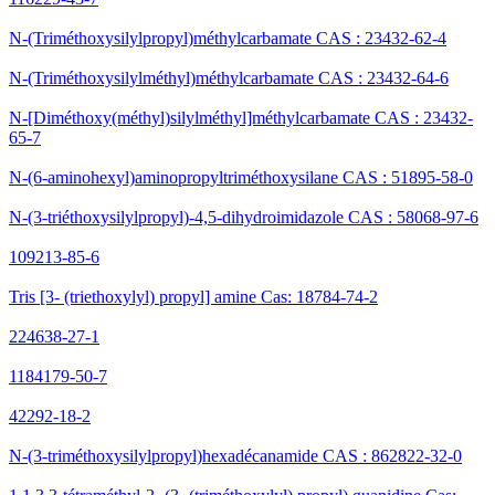
N-(Triméthoxysilylpropyl)méthylcarbamate CAS : 23432-62-4
N-(Triméthoxysilylméthyl)méthylcarbamate CAS : 23432-64-6
N-[Diméthoxy(méthyl)silylméthyl]méthylcarbamate CAS : 23432-
65-7
N-(6-aminohexyl)aminopropyltriméthoxysilane CAS : 51895-58-0
N-(3-triéthoxysilylpropyl)-4,5-dihydroimidazole CAS : 58068-97-6
109213-85-6
Tris [3- (triethoxylyl) propyl] amine Cas: 18784-74-2
224638-27-1
1184179-50-7
42292-18-2
N-(3-triméthoxysilylpropyl)hexadécanamide CAS : 862822-32-0