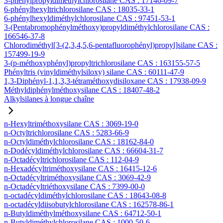
3-phénylpropyldiméthylchlorosilane CAS : 17146-09-7
6-phénylhexyltrichlorosilane CAS : 18035-33-1
6-phénylhexyldiméthylchlorosilane CAS : 97451-53-1
3-(Pentabromophénylméthoxy)propyldiméthylchlorosilane CAS :
166546-37-8
Chlorodiméthyl[3-(2,3,4,5,6-pentafluorophényl)propyl]silane CAS :
157499-19-9
3-(p-méthoxyphényl)propyltrichlorosilane CAS : 163155-57-5
Phényltris (vinyldiméthylsiloxy) silane CAS : 60111-47-9
1,3-Diphényl-1,1,3,3-tétraméthoxydisiloxane CAS : 17938-09-9
Méthyldiphénylméthoxysilane CAS : 18407-48-2
Alkylsilanes à longue chaîne
n-Hexyltriméthoxysilane CAS : 3069-19-0
n-Octyltrichlorosilane CAS : 5283-66-9
n-Octyldiméthylchlorosilane CAS : 18162-84-0
n-Dodécyldiméthylchlorosilane CAS : 66604-31-7
n-Octadécyltrichlorosilane CAS : 112-04-9
n-Hexadécyltriméthoxysilane CAS : 16415-12-6
n-Octadécyltriméthoxysilane CAS : 3069-42-9
n-Octadécyltriéthoxysilane CAS : 7399-00-0
n-octadécyldiméthylchlorosilane CAS : 18643-08-8
n-octadécyldiisobutylchlorosilane CAS : 162578-86-1
n-Butyldiméthylméthoxysilane CAS : 64712-50-1
n-Butyldiméthylchlorosilane CAS : 1000-50-6