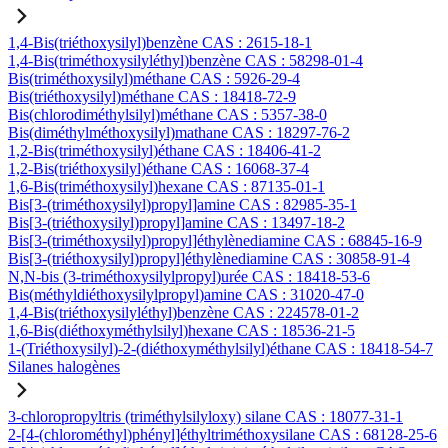
1,4-Bis(triéthoxysilyl)benzène CAS : 2615-18-1
1,4-Bis(triméthoxysilyléthyl)benzène CAS : 58298-01-4
Bis(triméthoxysilyl)méthane CAS : 5926-29-4
Bis(triéthoxysilyl)méthane CAS : 18418-72-9
Bis(chlorodiméthylsilyl)méthane CAS : 5357-38-0
Bis(diméthylméthoxysilyl)mathane CAS : 18297-76-2
1,2-Bis(triméthoxysilyl)éthane CAS : 18406-41-2
1,2-Bis(triéthoxysilyl)éthane CAS : 16068-37-4
1,6-Bis(triméthoxysilyl)hexane CAS : 87135-01-1
Bis[3-(triméthoxysilyl)propyl]amine CAS : 82985-35-1
Bis[3-(triéthoxysilyl)propyl]amine CAS : 13497-18-2
Bis[3-(triméthoxysilyl)propyl]éthylènediamine CAS : 68845-16-9
Bis[3-(triéthoxysilyl)propyl]éthylènediamine CAS : 30858-91-4
N,N-bis (3-triméthoxysilylpropyl)urée CAS : 18418-53-6
Bis(méthyldiéthoxysilylpropyl)amine CAS : 31020-47-0
1,4-Bis(triéthoxysilyléthyl)benzène CAS : 224578-01-2
1,6-Bis(diéthoxyméthylsilyl)hexane CAS : 18536-21-5
1-(Triéthoxysilyl)-2-(diéthoxyméthylsilyl)éthane CAS : 18418-54-7
Silanes halogènes
3-chloropropyltris (triméthylsilyloxy) silane CAS : 18077-31-1
2-[4-(chlorométhyl)phényl]éthyltriméthoxysilane CAS : 68128-25-6