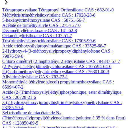
Tétrapropoxysilane Tétrapropyl Orthosilicate CAS : 682-01-9
Méthyltris(triméthylsiloxy)silane CAS : 17928-28-8
5-hexényltriméthoxysilane CAS : 58751-56-7
Acétate de triméthylsilyle CAS : 2754-27-0
Décaméthyltétrasiloxane CAS : 141-62-8
Octaméthyltrisiloxane CAS : 107-51-7
Tris(triméthylsiloxy)chlorosilane CAS : 17905-99-6
Acide triéthoxysilylpropylmaléamique CAS : 33525-68-7
2-Hydroxy-4-(3-triéthoxysilylpropoxy)diphénylcétone CAS :
79876-59-8
Chloro-diméthyl-(2-naphtalényl-2-éthyl)silane CAS : 94847-57-7
(2-Pyrényl-1-éthyl)diméthylchlorosilane CAS : 105594-64-6
2-(Carbométhoxy)éthyltriméthoxysilane CAS : 76301-00-3
Allyltriméthylsilane CAS : 762-72-1
Monométhyle (éthylène glycol) propyltriméthoxysilane CAS :
65994-07-2
Acide (2-(Triméthoxysilyl)éthyl)phosphonique, ester diméthylique
CAS : 20728-21-6
3-(2-hydroxyéthoxy)propylbis(triméthylsiloxy)méthylsilane CAS :
23785-50-4
Sel trisodique de triacétate de N-
(Triméthoxysilylpropyl)éthylènediamine (solution à 35 % dans l'eau)
CAS : 128850-89-5