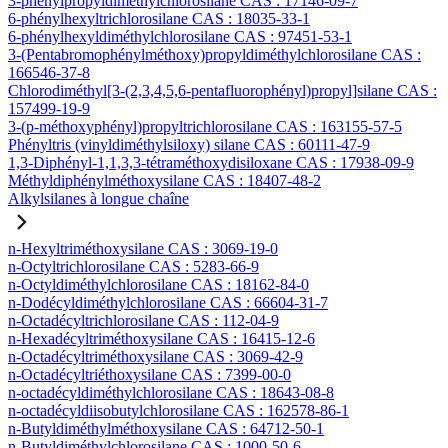
3-phénylpropyldiméthylchlorosilane CAS : 17146-09-7
6-phénylhexyltrichlorosilane CAS : 18035-33-1
6-phénylhexyldiméthylchlorosilane CAS : 97451-53-1
3-(Pentabromophénylméthoxy)propyldiméthylchlorosilane CAS :
166546-37-8
Chlorodiméthyl[3-(2,3,4,5,6-pentafluorophényl)propyl]silane CAS :
157499-19-9
3-(p-méthoxyphényl)propyltrichlorosilane CAS : 163155-57-5
Phényltris (vinyldiméthylsiloxy) silane CAS : 60111-47-9
1,3-Diphényl-1,1,3,3-tétraméthoxydisiloxane CAS : 17938-09-9
Méthyldiphénylméthoxysilane CAS : 18407-48-2
Alkylsilanes à longue chaîne
n-Hexyltriméthoxysilane CAS : 3069-19-0
n-Octyltrichlorosilane CAS : 5283-66-9
n-Octyldiméthylchlorosilane CAS : 18162-84-0
n-Dodécyldiméthylchlorosilane CAS : 66604-31-7
n-Octadécyltrichlorosilane CAS : 112-04-9
n-Hexadécyltriméthoxysilane CAS : 16415-12-6
n-Octadécyltriméthoxysilane CAS : 3069-42-9
n-Octadécyltriéthoxysilane CAS : 7399-00-0
n-octadécyldiméthylchlorosilane CAS : 18643-08-8
n-octadécyldiisobutylchlorosilane CAS : 162578-86-1
n-Butyldiméthylméthoxysilane CAS : 64712-50-1
n-Butyldiméthylchlorosilane CAS : 1000-50-6