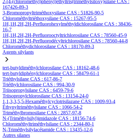
2-[4-(chlorométhyl)phényl]éthyltris(triméthylsiloxy)silane CAS :
167426-89-3
3-Bromopropyltriméthoxysilane CAS : 51826-90-5
Chlorométhyltriéthoxysilane CAS : 15267-95-5
1H,1H,2H,2H-Perfluorohexylméthyldichlorosilane CAS : 38436-
16-7
1H,1H,2H,2H-Perfluorooctyltrichlorosilane CAS : 78560-45-9
1H,1H,2H,2H-Perfluorodécyltrichlorosilane CAS : 78560-44-8
Chlorométhydichlorosilane CAS : 18170-89-3
Agents silylants
tert-butyldiméthylchlorosilane CAS : 18162-48-6
tert-butyldiphénylchlorosilane CAS : 58479-61-1
Triéthylsilane CAS : 617-86-7
Triéthylchlorosilane CAS : 994-30-9
Triisopropylsilane CAS : 6459-79-6
Triisopropylchlorosilane CAS : 13154-24-0
1,1,3,3,5,5-Hexaméthylcyclotrisilazane CAS : 1009-93-4
Éthynyltriméthylsilane CAS : 1066-54-2
Triméthylbromosilane CAS : 2857-97-8
N-(Triméthylsilyl)imidazole CAS : 18156-74-6
Chlorométhyltriméthylsilane CAS : 2344-80-1
N-Triméthylsilylacétamide CAS : 13435-12-6
Autres silanes