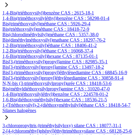
1,4-Bis(triéthoxysilyl)benzène CAS : 2615-18-1
1,4-Bis(triméthoxysilyléthyl)benzène CAS : 58298-01-4
Bis(triméthoxysilyl)méthane CAS : 5926-29-4
Bis(triéthoxysilyl)méthane CAS : 18418-72-9
Bis(chlorodiméthylsilyl)méthane CAS : 5357-38-0
Bis(diméthylméthoxysilyl)mathane CAS : 18297-76-2
1,2-Bis(triméthoxysilyl)éthane CAS : 18406-41-2
1,2-Bis(triéthoxysilyl)éthane CAS : 16068-37-4
1,6-Bis(triméthoxysilyl)hexane CAS : 87135-01-1
Bis[3-(triméthoxysilyl)propyl]amine CAS : 82985-35-1
Bis[3-(triéthoxysilyl)propyl]amine CAS : 13497-18-2
Bis[3-(triméthoxysilyl)propyl]éthylènediamine CAS : 68845-16-9
Bis[3-(triéthoxysilyl)propyl]éthylènediamine CAS : 30858-91-4
N,N-bis (3-triméthoxysilylpropyl)urée CAS : 18418-53-6
Bis(méthyldiéthoxysilylpropyl)amine CAS : 31020-47-0
1,4-Bis(triéthoxysilyléthyl)benzène CAS : 224578-01-2
1,6-Bis(diéthoxyméthylsilyl)hexane CAS : 18536-21-5
1-(Triéthoxysilyl)-2-(diéthoxyméthylsilyl)éthane CAS : 18418-54-7
Silanes halogènes
3-chloropropyltris (triméthylsilyloxy) silane CAS : 18077-31-1
2-[4-(chlorométhyl)phényl]éthyltriméthoxysilane CAS : 68128-25-6