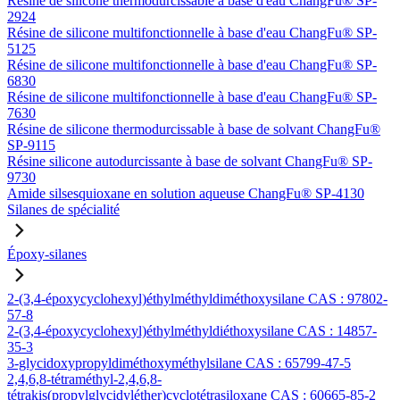
Résine de silicone thermodurcissable à base d'eau ChangFu® SP-
2924
Résine de silicone multifonctionnelle à base d'eau ChangFu® SP-
5125
Résine de silicone multifonctionnelle à base d'eau ChangFu® SP-
6830
Résine de silicone multifonctionnelle à base d'eau ChangFu® SP-
7630
Résine de silicone thermodurcissable à base de solvant ChangFu®
SP-9115
Résine silicone autodurcissante à base de solvant ChangFu® SP-
9730
Amide silsesquioxane en solution aqueuse ChangFu® SP-4130
Silanes de spécialité
Époxy-silanes
2-(3,4-époxycyclohexyl)éthylméthyldiméthoxysilane CAS : 97802-
57-8
2-(3,4-époxycyclohexyl)éthylméthyldiéthoxysilane CAS : 14857-
35-3
3-glycidoxypropyldiméthoxyméthylsilane CAS : 65799-47-5
2,4,6,8-tétraméthyl-2,4,6,8-
tétrakis(propylglycidyléther)cyclotétrasiloxane CAS : 60665-85-2