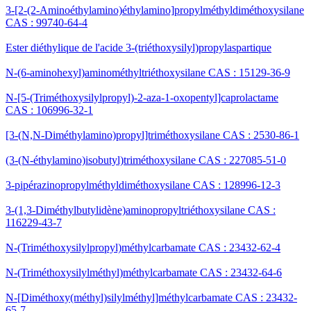
3-[2-(2-Aminoéthylamino)éthylamino]propylméthyldiméthoxysilane
CAS : 99740-64-4
Ester diéthylique de l'acide 3-(triéthoxysilyl)propylaspartique
N-(6-aminohexyl)aminométhyltriéthoxysilane CAS : 15129-36-9
N-[5-(Triméthoxysilylpropyl)-2-aza-1-oxopentyl]caprolactame
CAS : 106996-32-1
[3-(N,N-Diméthylamino)propyl]triméthoxysilane CAS : 2530-86-1
(3-(N-éthylamino)isobutyl)triméthoxysilane CAS : 227085-51-0
3-pipérazinopropylméthyldiméthoxysilane CAS : 128996-12-3
3-(1,3-Diméthylbutylidène)aminopropyltriéthoxysilane CAS :
116229-43-7
N-(Triméthoxysilylpropyl)méthylcarbamate CAS : 23432-62-4
N-(Triméthoxysilylméthyl)méthylcarbamate CAS : 23432-64-6
N-[Diméthoxy(méthyl)silylméthyl]méthylcarbamate CAS : 23432-
65-7