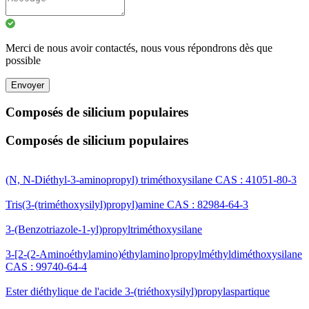
Merci de nous avoir contactés, nous vous répondrons dès que
possible
Envoyer
Composés de silicium populaires
Composés de silicium populaires
(N, N-Diéthyl-3-aminopropyl) triméthoxysilane CAS : 41051-80-3
Tris(3-(triméthoxysilyl)propyl)amine CAS : 82984-64-3
3-(Benzotriazole-1-yl)propyltriméthoxysilane
3-[2-(2-Aminoéthylamino)éthylamino]propylméthyldiméthoxysilane
CAS : 99740-64-4
Ester diéthylique de l'acide 3-(triéthoxysilyl)propylaspartique