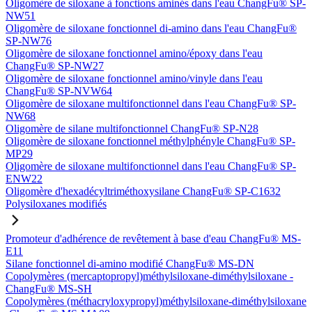
Oligomère de siloxane à fonctions aminés dans l'eau ChangFu® SP-
NW51
Oligomère de siloxane fonctionnel di-amino dans l'eau ChangFu®
SP-NW76
Oligomère de siloxane fonctionnel amino/époxy dans l'eau
ChangFu® SP-NW27
Oligomère de siloxane fonctionnel amino/vinyle dans l'eau
ChangFu® SP-NVW64
Oligomère de siloxane multifonctionnel dans l'eau ChangFu® SP-
NW68
Oligomère de silane multifonctionnel ChangFu® SP-N28
Oligomère de siloxane fonctionnel méthylphényle ChangFu® SP-
MP29
Oligomère de siloxane multifonctionnel dans l'eau ChangFu® SP-
ENW22
Oligomère d'hexadécyltriméthoxysilane ChangFu® SP-C1632
Polysiloxanes modifiés
Promoteur d'adhérence de revêtement à base d'eau ChangFu® MS-
E11
Silane fonctionnel di-amino modifié ChangFu® MS-DN
Copolymères (mercaptopropyl)méthylsiloxane-diméthylsiloxane -
ChangFu® MS-SH
Copolymères (méthacryloxypropyl)méthylsiloxane-diméthylsiloxane