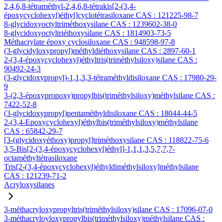
2,4,6,8-tétraméthyl-2,4,6,8-tétrakis[2-(3,4-
époxycyclohexyl)éthyl]cyclotétrasiloxane CAS : 121225-98-7
8-glycidoxyoctyltriméthoxysilane CAS : 1239602-38-0
8-glycidoxyoctyltriéthoxysilane CAS : 1814903-73-5
Méthacrylate époxy cyclosiloxane CAS : 948598-97-8
(3-glycidyloxypropyl)méthyldiéthoxysilane CAS : 2897-60-1
2-(3,4-époxycyclohexyl)éthyltris(triméthylsiloxy)silane CAS :
90492-24-3
(3-glycidoxypropyl)-1,1,3,3-tétraméthyldisiloxane CAS : 17980-29-
9
3-(2,3-époxypropoxy)propylbis(triméthylsiloxy)méthylsilane CAS :
7422-52-8
(3-glycidoxypropyl)pentaméthyldisiloxane CAS : 18044-44-5
2-(3,4-Epoxycyclohexyl)éthylbis(triméthylsiloxy)méthylsilane
CAS : 65842-29-7
[3-(glycidoxyéthoxy)propyl]triméthoxysilane CAS : 118822-75-6
3,5-Bis[2-(3,4-époxycyclohexyl)éthyl]-1,1,1,3,5,7,7,7-
octaméthyltétrasiloxane
Tris[2-(3,4-époxycyclohexyl)éthyldiméthylsiloxy]méthylsilane
CAS : 121239-71-2
Acryloxysilanes
3-méthacryloxypropyltris(triméthylsiloxy)silane CAS : 17096-07-0
3-méthacryloyloxypropylbis(triméthylsiloxy)méthylsilane CAS :