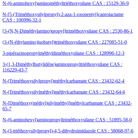
N-(6-aminohexyl)aminométhyltriéthoxysilane CAS : 15129-36-9
N-[5-(Triméthoxysilylpropyl)-2-aza-1-oxopentyl]caprolactame
CAS : 106996-32-1
[3-(N,N-Diméthylamino)propyl]triméthoxysilane CAS : 2530-86-1
(3-(N-éthylamino)isobutyl)triméthoxysilane CAS : 227085-51-0
3-pipérazinopropylméthyldiméthoxysilane CAS : 128996-12-3
3-(1,3-Diméthylbutylidène)aminopropyltriéthoxysilane CAS :
116229-43-7
N-(Triméthoxysilylpropyl)méthylcarbamate CAS : 23432-62-4
N-(Triméthoxysilylméthyl)méthylcarbamate CAS : 23432-64-6
N-[Diméthoxy(méthyl)silylméthyl]méthylcarbamate CAS : 23432-
65-7
N-(6-aminohexyl)aminopropyltriméthoxysilane CAS : 51895-58-0
N-(3-triéthoxysilylpropyl)-4,5-dihydroimidazole CAS : 58068-97-6