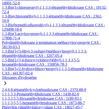
18001-52-0
1,3-Bis(3-chloropropyl)-1,1,3,3-tétraméthyldisiloxane CAS : 18132-
72-4
1,3-Bis(chlorométhyl)-1,1,3,3-tétraméthyldisiloxane CAS : 2362-
10-9
1,3-Bis(heptadécafluorodécyl)-1,1,3,3-tétraméthyldisiloxane CAS :
129498-18-6
1,3-Bis(3-acryloxypropyl)-1,1,3,3-tétraméthyldisiloxane CAS :
17898-71-4
Polydiméthylsiloxane à terminaison méthacryloxypropyle CAS :
58130-03-3
1,3-Bis[3-[3-éthyl-3-oxétanyl)méthoxy]propyl]-1,1,3,3-
tétraméthyldisiloxane CAS : 3207-05-4
1,5-Bis[2-(3,4-époxycyclohexyl)éthyl]-1,1,3,3,5,5-
hexaméthyltrisiloxane CAS : 150856-78-3
1,3-Bis(3-(2-hydroxyéthoxy)propyl)-1,1,3,3-tétraméthyldisiloxane
CAS : 441307-02-4
Siloxanes d'hydrogène
2,4,6,8-tétraméthylcyclotétrasiloxane CAS : 2370-88-9
1,1,1,3,3-Pentaméthyldisiloxane CAS : 1438-82-0
1,1,3,3,5,5-Hexaméthyltrisiloxane CAS : 1189-93-1
1,1,1,3,5,5,5-heptaméthyltrisiloxane CAS : 1873-88-7
Phényltris (diméthylsiloxy) silane CAS : 18027-45-7