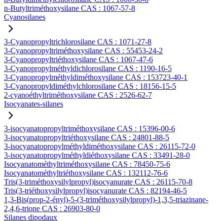
n-Butyltriméthoxysilane CAS : 1067-57-8
Cyanosilanes
3-Cyanopropyltrichlorosilane CAS : 1071-27-8
3-Cyanopropyltriméthoxysilane CAS : 55453-24-2
3-Cyanopropyltriéthoxysilane CAS : 1067-47-6
3-Cyanopropylméthyldichlorosilane CAS : 1190-16-5
3-Cyanopropylméthyldiméthoxysilane CAS : 153723-40-1
3-Cyanopropyldiméthylchlorosilane CAS : 18156-15-5
2-cyanoéthyltriméthoxysilane CAS : 2526-62-7
Isocyanates-silanes
3-isocyanatopropyltriméthoxysilane CAS : 15396-00-6
3-isocyanatopropyltriéthoxysilane CAS : 24801-88-5
3-isocyanatopropylméthyldiméthoxysilane CAS : 26115-72-0
3-isocyanatopropylméthyldiéthoxysilane CAS : 33491-28-0
Isocyanatométhyltriméthoxysilane CAS : 78450-75-6
Isocyanatométhyltriéthoxysilane CAS : 132112-76-6
Tris(3-triméthoxysilylpropyl)isocyanurate CAS : 26115-70-8
Tris(3-triéthoxysilylpropyl)isocyanurate CAS : 82194-46-5
1,3-Bis(prop-2-ényl)-5-(3-triméthoxysilylpropyl)-1,3,5-triazinane-
2,4,6-trione CAS : 26903-80-0
Silanes dipodaux