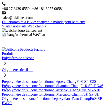
+86 27 8439 6550 | +86 181 6277 0058
sales@cfsilanes.com
Du laboratoire à la vie: changer le monde pour le mieux
Visitez notre site Web chinois
Produits
Polymères de silicone
Oligomères de silane
Prépolymère de silicone fonctionnel époxy ChangFu® SP-E20
Prépolymère de silicone fonctionnel di-amino ChangFu® SP-DN46
Prépolymère de silicone fonctionnel acryloxy ChangFu® SP-A70
Prépolymère de silicone fonctionnel Mercapto ChangFu® SP-SH
Oligomère de siloxane fonctionnel époxy dans l'eau ChangFu® SP-
EW29