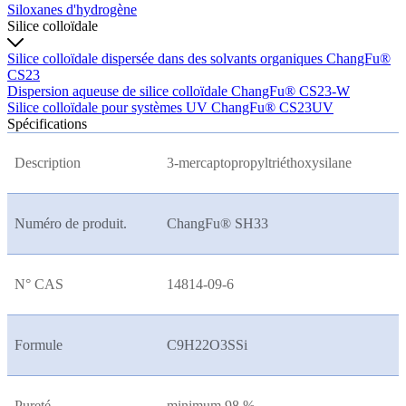
Siloxanes d'hydrogène
Silice colloïdale
Silice colloïdale dispersée dans des solvants organiques ChangFu®
CS23
Dispersion aqueuse de silice colloïdale ChangFu® CS23-W
Silice colloïdale pour systèmes UV ChangFu® CS23UV
Spécifications
Description
3-mercaptopropyltriéthoxysilane
Numéro de produit.
ChangFu® SH33
N° CAS
14814-09-6
Formule
C9H22O3SSi
Pureté
minimum 98 %