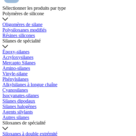
Sélectionner les produits par type
Polymères de silicone
Oligomères de silane
Polysiloxanes modifiés
Résines silicones
Silanes de spécialité
Époxy-silanes
Acryloxysilanes
Mercapto Silanes
Amino-silanes
Vinyle-silane
Phénylsilanes
Alkylsilanes à longue chaîne
Cyanosilanes
Isocyanates-silanes
Silanes dipodaux
Silanes halogènes
Agents silylants
Autres silanes
Siloxanes de spécialité
Siloxanes à double extrémité