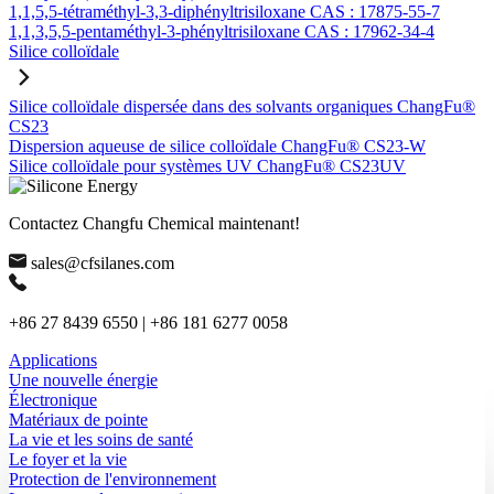
1,1,5,5-tétraméthyl-3,3-diphényltrisiloxane CAS : 17875-55-7
1,1,3,5,5-pentaméthyl-3-phényltrisiloxane CAS : 17962-34-4
Silice colloïdale
Silice colloïdale dispersée dans des solvants organiques ChangFu®
CS23
Dispersion aqueuse de silice colloïdale ChangFu® CS23-W
Silice colloïdale pour systèmes UV ChangFu® CS23UV
Contactez Changfu Chemical maintenant!
sales@cfsilanes.com
+86 27 8439 6550 | +86 181 6277 0058
Applications
Une nouvelle énergie
Électronique
Matériaux de pointe
La vie et les soins de santé
Le foyer et la vie
Protection de l'environnement