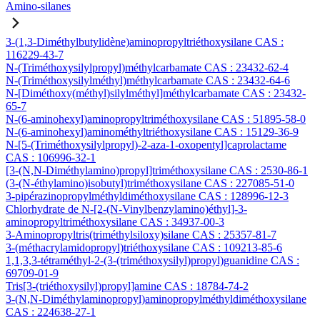
Amino-silanes
3-(1,3-Diméthylbutylidène)aminopropyltriéthoxysilane CAS :
116229-43-7
N-(Triméthoxysilylpropyl)méthylcarbamate CAS : 23432-62-4
N-(Triméthoxysilylméthyl)méthylcarbamate CAS : 23432-64-6
N-[Diméthoxy(méthyl)silylméthyl]méthylcarbamate CAS : 23432-
65-7
N-(6-aminohexyl)aminopropyltriméthoxysilane CAS : 51895-58-0
N-(6-aminohexyl)aminométhyltriéthoxysilane CAS : 15129-36-9
N-[5-(Triméthoxysilylpropyl)-2-aza-1-oxopentyl]caprolactame
CAS : 106996-32-1
[3-(N,N-Diméthylamino)propyl]triméthoxysilane CAS : 2530-86-1
(3-(N-éthylamino)isobutyl)triméthoxysilane CAS : 227085-51-0
3-pipérazinopropylméthyldiméthoxysilane CAS : 128996-12-3
Chlorhydrate de N-[2-(N-Vinylbenzylamino)éthyl]-3-
aminopropyltriméthoxysilane CAS : 34937-00-3
3-Aminopropyltris(triméthylsiloxy)silane CAS : 25357-81-7
3-(méthacrylamidopropyl)triéthoxysilane CAS : 109213-85-6
1,1,3,3-tétraméthyl-2-(3-(triméthoxysilyl)propyl)guanidine CAS :
69709-01-9
Tris[3-(triéthoxysilyl)propyl]amine CAS : 18784-74-2
3-(N,N-Diméthylaminopropyl)aminopropylméthyldiméthoxysilane
CAS : 224638-27-1