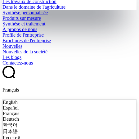
Les travaux de construction
Dans le domaine de l'agriculture
Synthèse personnalisée
Produits sur mesure
Synthèse et traitement
À propos de nous
Profile de l'entreprise
Brochures de l'entreprise
Nouvelles
Nouvelles de la société
Les blogs
Contactez-nous
Français
English
Español
Français
Deutsch
한국어
日本語
Русский