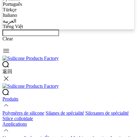
Português
Türkçe
Italiano
العربية
Tiếng Việt
Clear
返回
Produits
Polymères de silicone
Silanes de spécialité
Siloxanes de spécialité
Silice colloïdale
Applications