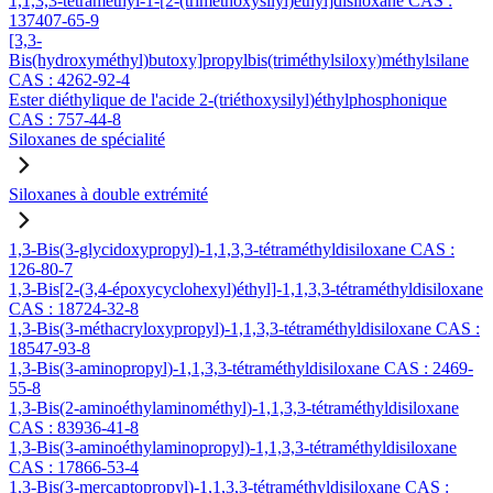
1,1,3,3-tétraméthyl-1-[2-(triméthoxysilyl)éthyl]disiloxane CAS :
137407-65-9
[3,3-
Bis(hydroxyméthyl)butoxy]propylbis(triméthylsiloxy)méthylsilane
CAS : 4262-92-4
Ester diéthylique de l'acide 2-(triéthoxysilyl)éthylphosphonique
CAS : 757-44-8
Siloxanes de spécialité
Siloxanes à double extrémité
1,3-Bis(3-glycidoxypropyl)-1,1,3,3-tétraméthyldisiloxane CAS :
126-80-7
1,3-Bis[2-(3,4-époxycyclohexyl)éthyl]-1,1,3,3-tétraméthyldisiloxane
CAS : 18724-32-8
1,3-Bis(3-méthacryloxypropyl)-1,1,3,3-tétraméthyldisiloxane CAS :
18547-93-8
1,3-Bis(3-aminopropyl)-1,1,3,3-tétraméthyldisiloxane CAS : 2469-
55-8
1,3-Bis(2-aminoéthylaminométhyl)-1,1,3,3-tétraméthyldisiloxane
CAS : 83936-41-8
1,3-Bis(3-aminoéthylaminopropyl)-1,1,3,3-tétraméthyldisiloxane
CAS : 17866-53-4
1,3-Bis(3-mercaptopropyl)-1,1,3,3-tétraméthyldisiloxane CAS :