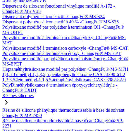
-ChangFu® MS-MA09
Dispersant de siloxane fonctionnel vinylique modifié A-172 -
ChangFu® MS-V35
Dispersant polymère silicone actif -ChangFu® MS-S24
Dispersant polymère silicone actif à 40 % -ChangFu® MS-S25
Polysiloxane modifié par polyéther à terminaison OH -ChangFu®
MS-OHET
Polysiloxane modifié à terminaison méthacryloxy -ChangFu® MS-
MAT
Polysiloxane modifié à terminaison carboxyle -ChangFu® MS-CAT
Polysiloxane modifié à terminaison époxy -ChangFu® MS-EPT
Polysiloxane modifié par polyéther à terminaison époxy -ChangFu®
MS-EPET
Heptaméthyltrisiloxane modifié par polyéther -ChangFu® MS-M7H
1,3,5-Triméthyl-1,1,3,5,5-pentaphényltrisiloxane CAS : 3390-61-2
1,3,3,5-tétraméthyl-1,1,5,5-tétraphényltrisiloxane CAS : 3982-82-9
PolyDiméthylsiloxanes à terminaison époxycyclohexyléthyle -
ChangFu® EXDT
Résines silicones
Résine de silicone phénylique thermodurcissable à base de solvant
ChangFu® MP-2950
Résine de silicone thermodurcissable à base d'eau ChangFu® SP-
2231