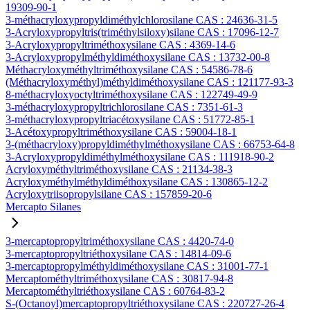
19309-90-1
3-méthacryloxypropyldiméthylchlorosilane CAS : 24636-31-5
3-Acryloxypropyltris(triméthylsiloxy)silane CAS : 17096-12-7
3-Acryloxypropyltriméthoxysilane CAS : 4369-14-6
3-Acryloxypropylméthyldiméthoxysilane CAS : 13732-00-8
Méthacryloxyméthyltriméthoxysilane CAS : 54586-78-6
(Méthacryloxyméthyl)méthyldiméthoxysilane CAS : 121177-93-3
8-méthacryloxyoctyltriméthoxysilane CAS : 122749-49-9
3-méthacryloxypropyltrichlorosilane CAS : 7351-61-3
3-méthacryloxypropyltriacétoxysilane CAS : 51772-85-1
3-Acétoxypropyltriméthoxysilane CAS : 59004-18-1
3-(méthacryloxy)propyldiméthylméthoxysilane CAS : 66753-64-8
3-Acryloxypropyldiméthylméthoxysilane CAS : 111918-90-2
Acryloxyméthyltriméthoxysilane CAS : 21134-38-3
Acryloxyméthylméthyldiméthoxysilane CAS : 130865-12-2
Acryloxytriisopropylsilane CAS : 157859-20-6
Mercapto Silanes
3-mercaptopropyltriméthoxysilane CAS : 4420-74-0
3-mercaptopropyltriéthoxysilane CAS : 14814-09-6
3-mercaptopropylméthyldiméthoxysilane CAS : 31001-77-1
Mercaptométhyltriméthoxysilane CAS : 30817-94-8
Mercaptométhyltriéthoxysilane CAS : 60764-83-2
S-(Octanoyl)mercaptopropyltriéthoxysilane CAS : 220727-26-4