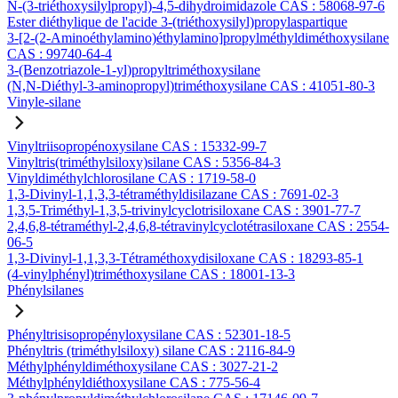
N-(3-triéthoxysilylpropyl)-4,5-dihydroimidazole CAS : 58068-97-6
Ester diéthylique de l'acide 3-(triéthoxysilyl)propylaspartique
3-[2-(2-Aminoéthylamino)éthylamino]propylméthyldiméthoxysilane
CAS : 99740-64-4
3-(Benzotriazole-1-yl)propyltriméthoxysilane
(N,N-Diéthyl-3-aminopropyl)triméthoxysilane CAS : 41051-80-3
Vinyle-silane
Vinyltriisopropénoxysilane CAS : 15332-99-7
Vinyltris(triméthylsiloxy)silane CAS : 5356-84-3
Vinyldiméthylchlorosilane CAS : 1719-58-0
1,3-Divinyl-1,1,3,3-tétraméthyldisilazane CAS : 7691-02-3
1,3,5-Triméthyl-1,3,5-trivinylcyclotrisiloxane CAS : 3901-77-7
2,4,6,8-tétraméthyl-2,4,6,8-tétravinylcyclotétrasiloxane CAS : 2554-
06-5
1,3-Divinyl-1,1,3,3-Tétraméthoxydisiloxane CAS : 18293-85-1
(4-vinylphényl)triméthoxysilane CAS : 18001-13-3
Phénylsilanes
Phényltrisisopropényloxysilane CAS : 52301-18-5
Phényltris (triméthylsiloxy) silane CAS : 2116-84-9
Méthylphényldiméthoxysilane CAS : 3027-21-2
Méthylphényldiéthoxysilane CAS : 775-56-4