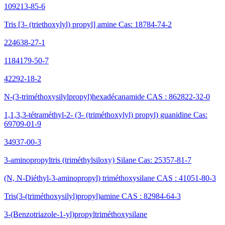
109213-85-6
Tris [3- (triethoxylyl) propyl] amine Cas: 18784-74-2
224638-27-1
1184179-50-7
42292-18-2
N-(3-triméthoxysilylpropyl)hexadécanamide CAS : 862822-32-0
1,1,3,3-tétraméthyl-2- (3- (triméthoxylyl) propyl) guanidine Cas:
69709-01-9
34937-00-3
3-aminopropyltris (triméthylsiloxy) Silane Cas: 25357-81-7
(N, N-Diéthyl-3-aminopropyl) triméthoxysilane CAS : 41051-80-3
Tris(3-(triméthoxysilyl)propyl)amine CAS : 82984-64-3
3-(Benzotriazole-1-yl)propyltriméthoxysilane