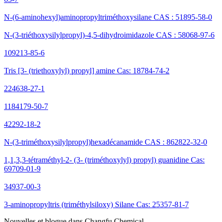
N-(6-aminohexyl)aminopropyltriméthoxysilane CAS : 51895-58-0
N-(3-triéthoxysilylpropyl)-4,5-dihydroimidazole CAS : 58068-97-6
109213-85-6
Tris [3- (triethoxylyl) propyl] amine Cas: 18784-74-2
224638-27-1
1184179-50-7
42292-18-2
N-(3-triméthoxysilylpropyl)hexadécanamide CAS : 862822-32-0
1,1,3,3-tétraméthyl-2- (3- (triméthoxylyl) propyl) guanidine Cas:
69709-01-9
34937-00-3
3-aminopropyltris (triméthylsiloxy) Silane Cas: 25357-81-7
Nouvelles et blogue dans Changfu Chemical