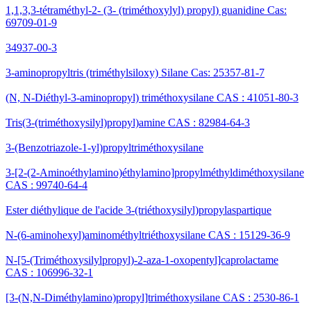
1,1,3,3-tétraméthyl-2- (3- (triméthoxylyl) propyl) guanidine Cas:
69709-01-9
34937-00-3
3-aminopropyltris (triméthylsiloxy) Silane Cas: 25357-81-7
(N, N-Diéthyl-3-aminopropyl) triméthoxysilane CAS : 41051-80-3
Tris(3-(triméthoxysilyl)propyl)amine CAS : 82984-64-3
3-(Benzotriazole-1-yl)propyltriméthoxysilane
3-[2-(2-Aminoéthylamino)éthylamino]propylméthyldiméthoxysilane
CAS : 99740-64-4
Ester diéthylique de l'acide 3-(triéthoxysilyl)propylaspartique
N-(6-aminohexyl)aminométhyltriéthoxysilane CAS : 15129-36-9
N-[5-(Triméthoxysilylpropyl)-2-aza-1-oxopentyl]caprolactame
CAS : 106996-32-1
[3-(N,N-Diméthylamino)propyl]triméthoxysilane CAS : 2530-86-1