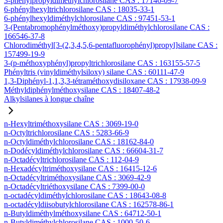
3-phénylpropyldiméthylchlorosilane CAS : 17146-09-7
6-phénylhexyltrichlorosilane CAS : 18035-33-1
6-phénylhexyldiméthylchlorosilane CAS : 97451-53-1
3-(Pentabromophénylméthoxy)propyldiméthylchlorosilane CAS :
166546-37-8
Chlorodiméthyl[3-(2,3,4,5,6-pentafluorophényl)propyl]silane CAS :
157499-19-9
3-(p-méthoxyphényl)propyltrichlorosilane CAS : 163155-57-5
Phényltris (vinyldiméthylsiloxy) silane CAS : 60111-47-9
1,3-Diphényl-1,1,3,3-tétraméthoxydisiloxane CAS : 17938-09-9
Méthyldiphénylméthoxysilane CAS : 18407-48-2
Alkylsilanes à longue chaîne
n-Hexyltriméthoxysilane CAS : 3069-19-0
n-Octyltrichlorosilane CAS : 5283-66-9
n-Octyldiméthylchlorosilane CAS : 18162-84-0
n-Dodécyldiméthylchlorosilane CAS : 66604-31-7
n-Octadécyltrichlorosilane CAS : 112-04-9
n-Hexadécyltriméthoxysilane CAS : 16415-12-6
n-Octadécyltriméthoxysilane CAS : 3069-42-9
n-Octadécyltriéthoxysilane CAS : 7399-00-0
n-octadécyldiméthylchlorosilane CAS : 18643-08-8
n-octadécyldiisobutylchlorosilane CAS : 162578-86-1
n-Butyldiméthylméthoxysilane CAS : 64712-50-1
n-Butyldiméthylchlorosilane CAS : 1000-50-6