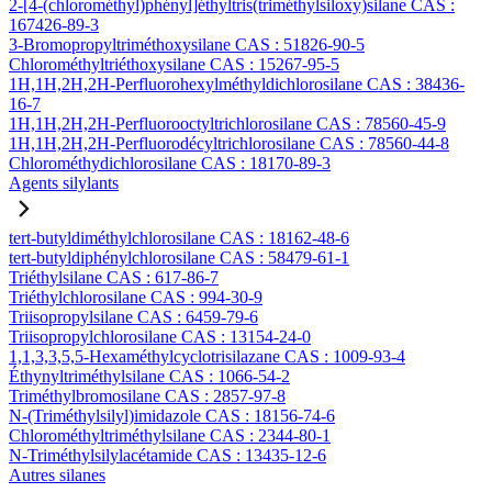
2-[4-(chlorométhyl)phényl]éthyltris(triméthylsiloxy)silane CAS :
167426-89-3
3-Bromopropyltriméthoxysilane CAS : 51826-90-5
Chlorométhyltriéthoxysilane CAS : 15267-95-5
1H,1H,2H,2H-Perfluorohexylméthyldichlorosilane CAS : 38436-
16-7
1H,1H,2H,2H-Perfluorooctyltrichlorosilane CAS : 78560-45-9
1H,1H,2H,2H-Perfluorodécyltrichlorosilane CAS : 78560-44-8
Chlorométhydichlorosilane CAS : 18170-89-3
Agents silylants
tert-butyldiméthylchlorosilane CAS : 18162-48-6
tert-butyldiphénylchlorosilane CAS : 58479-61-1
Triéthylsilane CAS : 617-86-7
Triéthylchlorosilane CAS : 994-30-9
Triisopropylsilane CAS : 6459-79-6
Triisopropylchlorosilane CAS : 13154-24-0
1,1,3,3,5,5-Hexaméthylcyclotrisilazane CAS : 1009-93-4
Éthynyltriméthylsilane CAS : 1066-54-2
Triméthylbromosilane CAS : 2857-97-8
N-(Triméthylsilyl)imidazole CAS : 18156-74-6
Chlorométhyltriméthylsilane CAS : 2344-80-1
N-Triméthylsilylacétamide CAS : 13435-12-6
Autres silanes