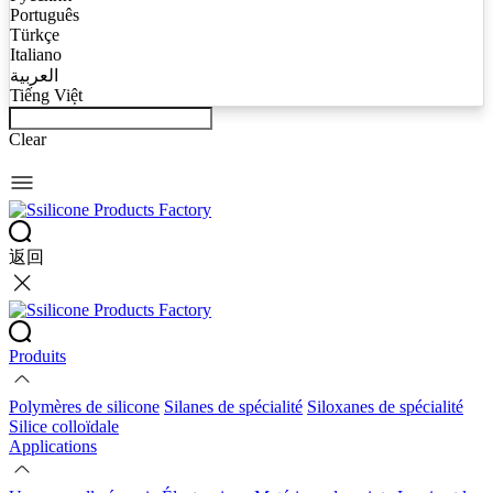
Português
Türkçe
Italiano
العربية
Tiếng Việt
Clear
返回
Produits
Polymères de silicone
Silanes de spécialité
Siloxanes de spécialité
Silice colloïdale
Applications