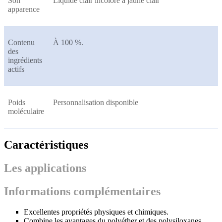
Son
Liquide clair incolore à jaune clair
apparence
Contenu
À 100 %.
des
ingrédients
actifs
Poids
Personnalisation disponible
moléculaire
Caractéristiques
Les applications
Informations complémentaires
Excellentes propriétés physiques et chimiques.
Combine les avantages du polyéther et des polysiloxanes.