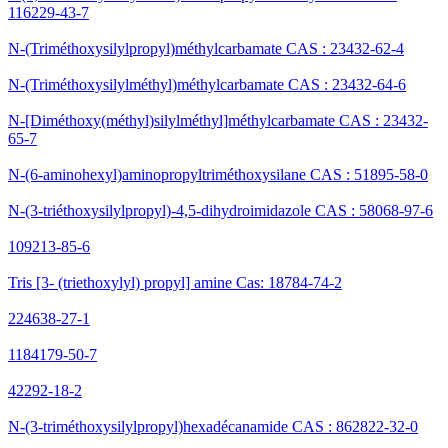
116229-43-7
N-(Triméthoxysilylpropyl)méthylcarbamate CAS : 23432-62-4
N-(Triméthoxysilylméthyl)méthylcarbamate CAS : 23432-64-6
N-[Diméthoxy(méthyl)silylméthyl]méthylcarbamate CAS : 23432-
65-7
N-(6-aminohexyl)aminopropyltriméthoxysilane CAS : 51895-58-0
N-(3-triéthoxysilylpropyl)-4,5-dihydroimidazole CAS : 58068-97-6
109213-85-6
Tris [3- (triethoxylyl) propyl] amine Cas: 18784-74-2
224638-27-1
1184179-50-7
42292-18-2
N-(3-triméthoxysilylpropyl)hexadécanamide CAS : 862822-32-0