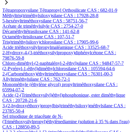
Tétrapropoxysilane Tétrapropyl Orthosilicate CAS : 682-01-9
Méthyltris(triméthylsiloxy)silane CAS : 17928-28-8
5-hexényltriméthoxysilane CAS : 58751-56-7
Acétate de triméthylsilyle CAS : 2754-27-0
Décaméthyltétrasiloxane CAS : 141-62-8
Octaméthyltrisiloxane CAS : 107-51-7
Tris(triméthylsiloxy)chlorosilane CAS : 17905-99-6
Acide triéthoxysilylpropylmaléamique CAS : 33525-68-7
2-Hydroxy-4-(3-triéthoxysilylpropoxy)diphénylcétone CAS :
79876-59-8
Chloro-diméthyl-(2-naphtalényl-2-éthyl)silane CAS : 94847-57-7
(2-Pyrényl-1-éthyl)diméthylchlorosilane CAS : 105594-64-6
2-(Carbométhoxy)éthyltriméthoxysilane CAS : 76301-00-3
Allyltriméthylsilane CAS : 762-72-1
Monométhyle (éthylène glycol) propyltriméthoxysilane CAS :
65994-07-2
Acide (2-(Triméthoxysilyl)éthyl)phosphonique, ester diméthylique
CAS : 20728-21-6
3-(2-hydroxyéthoxy)propylbis(triméthylsiloxy)méthylsilane CAS :
23785-50-4
Sel trisodique de triacétate de N-
(Triméthoxysilylpropyl)éthylènediamine (solution à 35 % dans l'eau)
CAS : 128850-89-5