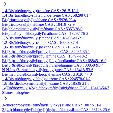
1,4-Bis(triéthoxysilyl)benzène CAS : 2615-18-1
1,4-Bis(triméthoxysilyléthyl)benzène CAS : 58298-01-4
Bis(triméthoxysilyl)méthane CAS : 5926-29-4
Bis(triéthoxysilyl)méthane CAS : 18418-72-9
Bis(chlorodiméthylsilyl)méthane CAS : 5357-38-0
Bis(diméthylméthoxysilyl)mathane CAS : 18297-76-2
1,2-Bis(triméthoxysilyl)éthane CAS : 18406-41-2
1,2-Bis(triéthoxysilyl)éthane CAS : 16068-37-4
1,6-Bis(triméthoxysilyl)hexane CAS : 87135-01-1
Bis[3-(triméthoxysilyl)propyl]amine CAS : 82985-35-1
Bis[3-(triéthoxysilyl)propyl]amine CAS : 13497-18-2
Bis[3-(triméthoxysilyl)propyl]éthylènediamine CAS : 68845-16-9
Bis[3-(triéthoxysilyl)propyl]éthylènediamine CAS : 30858-91-4
N,N-bis (3-triméthoxysilylpropyl)urée CAS : 18418-53-6
Bis(méthyldiéthoxysilylpropyl)amine CAS : 31020-47-0
1,4-Bis(triéthoxysilyléthyl)benzène CAS : 224578-01-2
1,6-Bis(diéthoxyméthylsilyl)hexane CAS : 18536-21-5
1-(Triéthoxysilyl)-2-(diéthoxyméthylsilyl)éthane CAS : 18418-54-7
Silanes halogènes
3-chloropropyltris (triméthylsilyloxy) silane CAS : 18077-31-1
2-[4-(chlorométhyl)phényl]éthyltriméthoxysilane CAS : 68128-25-6