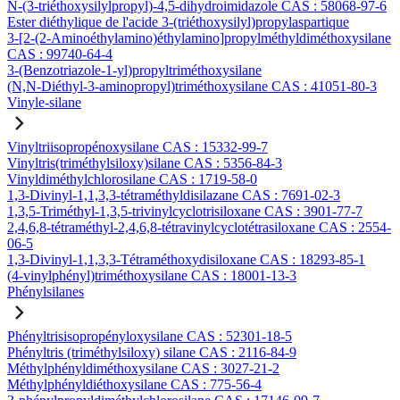
N-(3-triéthoxysilylpropyl)-4,5-dihydroimidazole CAS : 58068-97-6
Ester diéthylique de l'acide 3-(triéthoxysilyl)propylaspartique
3-[2-(2-Aminoéthylamino)éthylamino]propylméthyldiméthoxysilane
CAS : 99740-64-4
3-(Benzotriazole-1-yl)propyltriméthoxysilane
(N,N-Diéthyl-3-aminopropyl)triméthoxysilane CAS : 41051-80-3
Vinyle-silane
Vinyltriisopropénoxysilane CAS : 15332-99-7
Vinyltris(triméthylsiloxy)silane CAS : 5356-84-3
Vinyldiméthylchlorosilane CAS : 1719-58-0
1,3-Divinyl-1,1,3,3-tétraméthyldisilazane CAS : 7691-02-3
1,3,5-Triméthyl-1,3,5-trivinylcyclotrisiloxane CAS : 3901-77-7
2,4,6,8-tétraméthyl-2,4,6,8-tétravinylcyclotétrasiloxane CAS : 2554-
06-5
1,3-Divinyl-1,1,3,3-Tétraméthoxydisiloxane CAS : 18293-85-1
(4-vinylphényl)triméthoxysilane CAS : 18001-13-3
Phénylsilanes
Phényltrisisopropényloxysilane CAS : 52301-18-5
Phényltris (triméthylsiloxy) silane CAS : 2116-84-9
Méthylphényldiméthoxysilane CAS : 3027-21-2
Méthylphényldiéthoxysilane CAS : 775-56-4