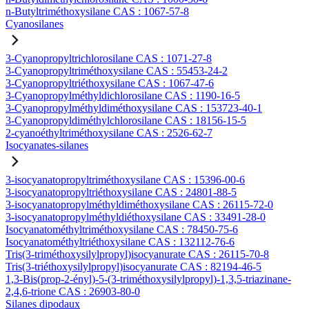
n-Butyltriméthoxysilane CAS : 1067-57-8
Cyanosilanes
3-Cyanopropyltrichlorosilane CAS : 1071-27-8
3-Cyanopropyltriméthoxysilane CAS : 55453-24-2
3-Cyanopropyltriéthoxysilane CAS : 1067-47-6
3-Cyanopropylméthyldichlorosilane CAS : 1190-16-5
3-Cyanopropylméthyldiméthoxysilane CAS : 153723-40-1
3-Cyanopropyldiméthylchlorosilane CAS : 18156-15-5
2-cyanoéthyltriméthoxysilane CAS : 2526-62-7
Isocyanates-silanes
3-isocyanatopropyltriméthoxysilane CAS : 15396-00-6
3-isocyanatopropyltriéthoxysilane CAS : 24801-88-5
3-isocyanatopropylméthyldiméthoxysilane CAS : 26115-72-0
3-isocyanatopropylméthyldiéthoxysilane CAS : 33491-28-0
Isocyanatométhyltriméthoxysilane CAS : 78450-75-6
Isocyanatométhyltriéthoxysilane CAS : 132112-76-6
Tris(3-triméthoxysilylpropyl)isocyanurate CAS : 26115-70-8
Tris(3-triéthoxysilylpropyl)isocyanurate CAS : 82194-46-5
1,3-Bis(prop-2-ényl)-5-(3-triméthoxysilylpropyl)-1,3,5-triazinane-
2,4,6-trione CAS : 26903-80-0
Silanes dipodaux