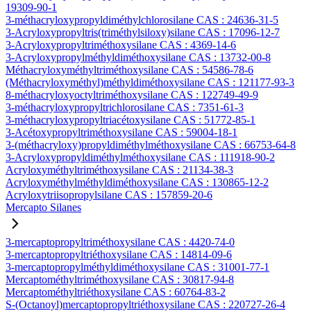
19309-90-1
3-méthacryloxypropyldiméthylchlorosilane CAS : 24636-31-5
3-Acryloxypropyltris(triméthylsiloxy)silane CAS : 17096-12-7
3-Acryloxypropyltriméthoxysilane CAS : 4369-14-6
3-Acryloxypropylméthyldiméthoxysilane CAS : 13732-00-8
Méthacryloxyméthyltriméthoxysilane CAS : 54586-78-6
(Méthacryloxyméthyl)méthyldiméthoxysilane CAS : 121177-93-3
8-méthacryloxyoctyltriméthoxysilane CAS : 122749-49-9
3-méthacryloxypropyltrichlorosilane CAS : 7351-61-3
3-méthacryloxypropyltriacétoxysilane CAS : 51772-85-1
3-Acétoxypropyltriméthoxysilane CAS : 59004-18-1
3-(méthacryloxy)propyldiméthylméthoxysilane CAS : 66753-64-8
3-Acryloxypropyldiméthylméthoxysilane CAS : 111918-90-2
Acryloxyméthyltriméthoxysilane CAS : 21134-38-3
Acryloxyméthylméthyldiméthoxysilane CAS : 130865-12-2
Acryloxytriisopropylsilane CAS : 157859-20-6
Mercapto Silanes
3-mercaptopropyltriméthoxysilane CAS : 4420-74-0
3-mercaptopropyltriéthoxysilane CAS : 14814-09-6
3-mercaptopropylméthyldiméthoxysilane CAS : 31001-77-1
Mercaptométhyltriméthoxysilane CAS : 30817-94-8
Mercaptométhyltriéthoxysilane CAS : 60764-83-2
S-(Octanoyl)mercaptopropyltriéthoxysilane CAS : 220727-26-4