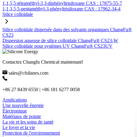
1,1,5,5-tétraméthyl-3,3-diphényltrisiloxane CAS : 17875-55-7
1,1,3,5,5-pentaméthyl-3-phényltrisiloxane CAS : 17962-34-4
Silice colloïdale
Silice colloïdale dispersée dans des solvants organiques ChangFu®
CS23
Dispersion aqueuse de silice colloïdale ChangFu® CS23-W
Silice colloïdale pour systèmes UV ChangFu® CS23UV
Contactez Changfu Chemical maintenant!
sales@cfsilanes.com
+86 27 8439 6550 | +86 181 6277 0058
Applications
Une nouvelle énergie
Électronique
Matériaux de pointe
La vie et les soins de santé
Le foyer et la vie
Protection de l'environnement