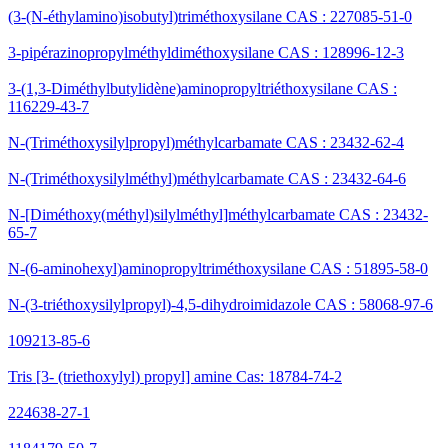
(3-(N-éthylamino)isobutyl)triméthoxysilane CAS : 227085-51-0
3-pipérazinopropylméthyldiméthoxysilane CAS : 128996-12-3
3-(1,3-Diméthylbutylidène)aminopropyltriéthoxysilane CAS :
116229-43-7
N-(Triméthoxysilylpropyl)méthylcarbamate CAS : 23432-62-4
N-(Triméthoxysilylméthyl)méthylcarbamate CAS : 23432-64-6
N-[Diméthoxy(méthyl)silylméthyl]méthylcarbamate CAS : 23432-
65-7
N-(6-aminohexyl)aminopropyltriméthoxysilane CAS : 51895-58-0
N-(3-triéthoxysilylpropyl)-4,5-dihydroimidazole CAS : 58068-97-6
109213-85-6
Tris [3- (triethoxylyl) propyl] amine Cas: 18784-74-2
224638-27-1