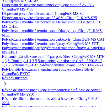
-ChangFu® MS-MA09
Dispersant de siloxane fonctionnel vinylique modifié A-172 -
ChangFu® MS-V35
Dispersant polymère silicone actif -ChangFu® MS-S24
Dispersant polymère silicone actif à 40 % -ChangFu® MS-S25
Polysiloxane modifié par polyéther à terminaison OH -ChangFu®
MS-OHET
Polysiloxane modifié à terminaison méthacryloxy -ChangFu® MS-
MAT
Polysiloxane modifié à terminaison carboxyle -ChangFu® MS-CAT
Polysiloxane modifié à terminaison époxy -ChangFu® MS-EPT
Polysiloxane modifié par polyéther à terminaison époxy -ChangFu®
MS-EPET
Heptaméthyltrisiloxane modifié par polyéther -ChangFu® MS-M7H
1,3,5-Triméthyl-1,1,3,5,5-pentaphényltrisiloxane CAS : 3390-61-2
1,3,3,5-tétraméthyl-1,1,5,5-tétraphényltrisiloxane CAS : 3982-82-9
PolyDiméthylsiloxanes à terminaison époxycyclohexyléthyle -
ChangFu® EXDT
Résines silicones
Résine de silicone phénylique thermodurcissable à base de solvant
ChangFu® MP-2950
Résine de silicone thermodurcissable à base d'eau ChangFu® SP-
2231