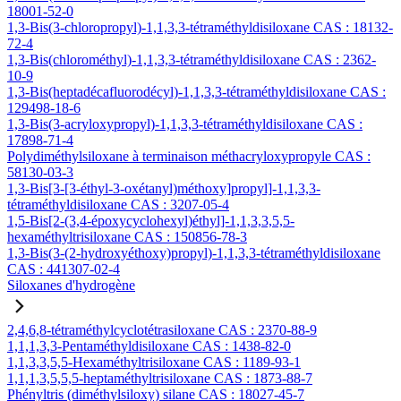
18001-52-0
1,3-Bis(3-chloropropyl)-1,1,3,3-tétraméthyldisiloxane CAS : 18132-
72-4
1,3-Bis(chlorométhyl)-1,1,3,3-tétraméthyldisiloxane CAS : 2362-
10-9
1,3-Bis(heptadécafluorodécyl)-1,1,3,3-tétraméthyldisiloxane CAS :
129498-18-6
1,3-Bis(3-acryloxypropyl)-1,1,3,3-tétraméthyldisiloxane CAS :
17898-71-4
Polydiméthylsiloxane à terminaison méthacryloxypropyle CAS :
58130-03-3
1,3-Bis[3-[3-éthyl-3-oxétanyl)méthoxy]propyl]-1,1,3,3-
tétraméthyldisiloxane CAS : 3207-05-4
1,5-Bis[2-(3,4-époxycyclohexyl)éthyl]-1,1,3,3,5,5-
hexaméthyltrisiloxane CAS : 150856-78-3
1,3-Bis(3-(2-hydroxyéthoxy)propyl)-1,1,3,3-tétraméthyldisiloxane
CAS : 441307-02-4
Siloxanes d'hydrogène
2,4,6,8-tétraméthylcyclotétrasiloxane CAS : 2370-88-9
1,1,1,3,3-Pentaméthyldisiloxane CAS : 1438-82-0
1,1,3,3,5,5-Hexaméthyltrisiloxane CAS : 1189-93-1
1,1,1,3,5,5,5-heptaméthyltrisiloxane CAS : 1873-88-7
Phényltris (diméthylsiloxy) silane CAS : 18027-45-7