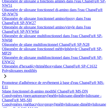
Oligomère de siloxane à fonctions aminés dans l'eau ChangFu® SP-
NW51
Oligomère de siloxane fonctionnel di-amino dans l'eau ChangFu®
SP-NW76
Oligomère de siloxane fonctionnel amino/époxy dans l'eau
ChangFu® SP-NW27
Oligomère de siloxane fonctionnel amino/vinyle dans l'eau
ChangFu® SP-NVW64
Oligomère de siloxane multifonctionnel dans l'eau ChangFu® SP-
NW68
Oligomère de silane multifonctionnel ChangFu® SP-N28
Oligomère de siloxane fonctionnel méthylphényle ChangFu® SP-
MP29
Oligomère de siloxane multifonctionnel dans l'eau ChangFu® SP-
ENW22
Oligomère d'hexadécyltriméthoxysilane ChangFu® SP-C1632
Polysiloxanes modifiés
Promoteur d'adhérence de revêtement à base d'eau ChangFu® MS-
E11
Silane fonctionnel di-amino modifié ChangFu® MS-DN
Copolymères (mercaptopropyl)méthylsiloxane-diméthylsiloxane -
ChangFu® MS-SH
Copolymères (méthacryloxypropyl)méthylsiloxane-diméthylsiloxane