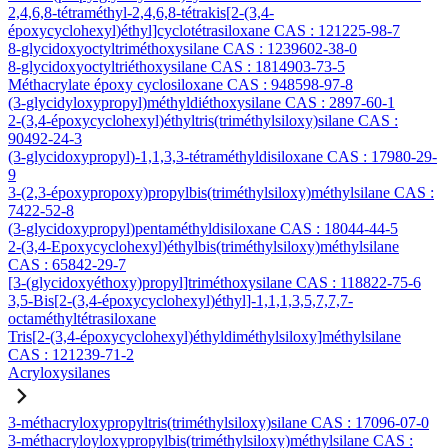
2,4,6,8-tétraméthyl-2,4,6,8-tétrakis[2-(3,4-
époxycyclohexyl)éthyl]cyclotétrasiloxane CAS : 121225-98-7
8-glycidoxyoctyltriméthoxysilane CAS : 1239602-38-0
8-glycidoxyoctyltriéthoxysilane CAS : 1814903-73-5
Méthacrylate époxy cyclosiloxane CAS : 948598-97-8
(3-glycidyloxypropyl)méthyldiéthoxysilane CAS : 2897-60-1
2-(3,4-époxycyclohexyl)éthyltris(triméthylsiloxy)silane CAS :
90492-24-3
(3-glycidoxypropyl)-1,1,3,3-tétraméthyldisiloxane CAS : 17980-29-
9
3-(2,3-époxypropoxy)propylbis(triméthylsiloxy)méthylsilane CAS :
7422-52-8
(3-glycidoxypropyl)pentaméthyldisiloxane CAS : 18044-44-5
2-(3,4-Epoxycyclohexyl)éthylbis(triméthylsiloxy)méthylsilane
CAS : 65842-29-7
[3-(glycidoxyéthoxy)propyl]triméthoxysilane CAS : 118822-75-6
3,5-Bis[2-(3,4-époxycyclohexyl)éthyl]-1,1,1,3,5,7,7,7-
octaméthyltétrasiloxane
Tris[2-(3,4-époxycyclohexyl)éthyldiméthylsiloxy]méthylsilane
CAS : 121239-71-2
Acryloxysilanes
3-méthacryloxypropyltris(triméthylsiloxy)silane CAS : 17096-07-0
3-méthacryloyloxypropylbis(triméthylsiloxy)méthylsilane CAS :