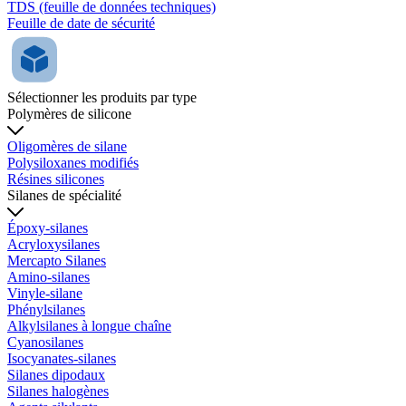
TDS (feuille de données techniques)
Feuille de date de sécurité
Sélectionner les produits par type
Polymères de silicone
Oligomères de silane
Polysiloxanes modifiés
Résines silicones
Silanes de spécialité
Époxy-silanes
Acryloxysilanes
Mercapto Silanes
Amino-silanes
Vinyle-silane
Phénylsilanes
Alkylsilanes à longue chaîne
Cyanosilanes
Isocyanates-silanes
Silanes dipodaux
Silanes halogènes