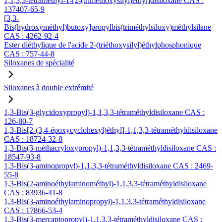
1,1,3,3-tétraméthyl-1-[2-(triméthoxysilyl)éthyl]disiloxane CAS :
137407-65-9
[3,3-
Bis(hydroxyméthyl)butoxy]propylbis(triméthylsiloxy)méthylsilane
CAS : 4262-92-4
Ester diéthylique de l'acide 2-(triéthoxysilyl)éthylphosphonique
CAS : 757-44-8
Siloxanes de spécialité
Siloxanes à double extrémité
1,3-Bis(3-glycidoxypropyl)-1,1,3,3-tétraméthyldisiloxane CAS :
126-80-7
1,3-Bis[2-(3,4-époxycyclohexyl)éthyl]-1,1,3,3-tétraméthyldisiloxane
CAS : 18724-32-8
1,3-Bis(3-méthacryloxypropyl)-1,1,3,3-tétraméthyldisiloxane CAS :
18547-93-8
1,3-Bis(3-aminopropyl)-1,1,3,3-tétraméthyldisiloxane CAS : 2469-
55-8
1,3-Bis(2-aminoéthylaminométhyl)-1,1,3,3-tétraméthyldisiloxane
CAS : 83936-41-8
1,3-Bis(3-aminoéthylaminopropyl)-1,1,3,3-tétraméthyldisiloxane
CAS : 17866-53-4
1,3-Bis(3-mercaptopropyl)-1,1,3,3-tétraméthyldisiloxane CAS :