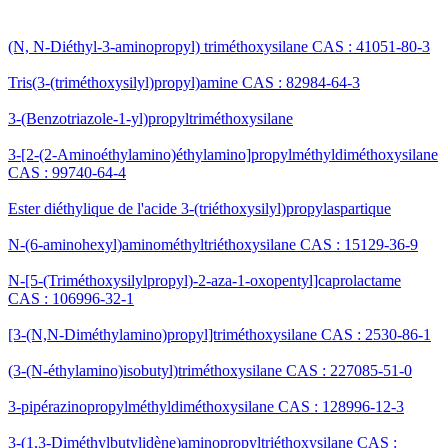
(N, N-Diéthyl-3-aminopropyl) triméthoxysilane CAS : 41051-80-3
Tris(3-(triméthoxysilyl)propyl)amine CAS : 82984-64-3
3-(Benzotriazole-1-yl)propyltriméthoxysilane
3-[2-(2-Aminoéthylamino)éthylamino]propylméthyldiméthoxysilane
CAS : 99740-64-4
Ester diéthylique de l'acide 3-(triéthoxysilyl)propylaspartique
N-(6-aminohexyl)aminométhyltriéthoxysilane CAS : 15129-36-9
N-[5-(Triméthoxysilylpropyl)-2-aza-1-oxopentyl]caprolactame
CAS : 106996-32-1
[3-(N,N-Diméthylamino)propyl]triméthoxysilane CAS : 2530-86-1
(3-(N-éthylamino)isobutyl)triméthoxysilane CAS : 227085-51-0
3-pipérazinopropylméthyldiméthoxysilane CAS : 128996-12-3
3-(1,3-Diméthylbutylidène)aminopropyltriéthoxysilane CAS :