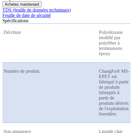
Achetez maintenant
TDS (feuille de données techniques)
Feuille de date de sécurité
Spécifications
Décriture
Polysiloxane
modifié par
polyéther à
terminaisons
époxy
Numéro de produit.
ChangFu® MS-
EPET est
fabriqué à partir
de produits
fabriqués à
partir de
produits dérivés
de l'exploitation
forestière.
Son apparence
Liquide clair