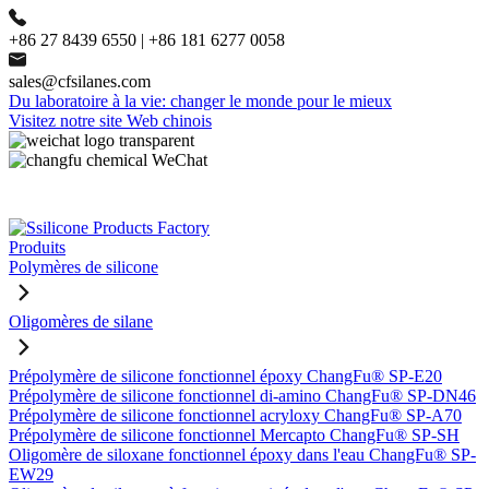
+86 27 8439 6550 | +86 181 6277 0058
sales@cfsilanes.com
Du laboratoire à la vie: changer le monde pour le mieux
Visitez notre site Web chinois
Produits
Polymères de silicone
Oligomères de silane
Prépolymère de silicone fonctionnel époxy ChangFu® SP-E20
Prépolymère de silicone fonctionnel di-amino ChangFu® SP-DN46
Prépolymère de silicone fonctionnel acryloxy ChangFu® SP-A70
Prépolymère de silicone fonctionnel Mercapto ChangFu® SP-SH
Oligomère de siloxane fonctionnel époxy dans l'eau ChangFu® SP-
EW29