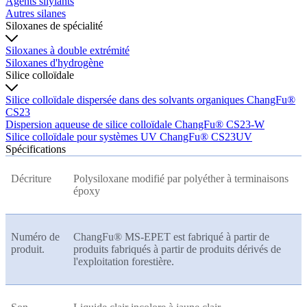
Agents silylants
Autres silanes
Siloxanes de spécialité
Siloxanes à double extrémité
Siloxanes d'hydrogène
Silice colloïdale
Silice colloïdale dispersée dans des solvants organiques ChangFu®
CS23
Dispersion aqueuse de silice colloïdale ChangFu® CS23-W
Silice colloïdale pour systèmes UV ChangFu® CS23UV
Spécifications
Décriture
Polysiloxane modifié par polyéther à terminaisons
époxy
Numéro de
ChangFu® MS-EPET est fabriqué à partir de
produit.
produits fabriqués à partir de produits dérivés de
l'exploitation forestière.