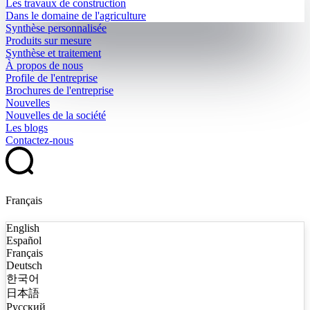
Les travaux de construction
Dans le domaine de l'agriculture
Synthèse personnalisée
Produits sur mesure
Synthèse et traitement
À propos de nous
Profile de l'entreprise
Brochures de l'entreprise
Nouvelles
Nouvelles de la société
Les blogs
Contactez-nous
Français
English
Español
Français
Deutsch
한국어
日本語
Русский