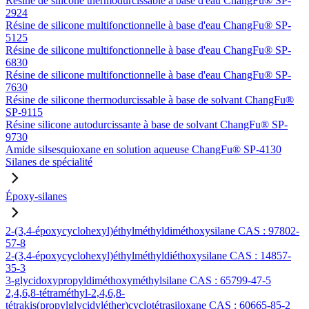
Résine de silicone thermodurcissable à base d'eau ChangFu® SP-
2924
Résine de silicone multifonctionnelle à base d'eau ChangFu® SP-
5125
Résine de silicone multifonctionnelle à base d'eau ChangFu® SP-
6830
Résine de silicone multifonctionnelle à base d'eau ChangFu® SP-
7630
Résine de silicone thermodurcissable à base de solvant ChangFu®
SP-9115
Résine silicone autodurcissante à base de solvant ChangFu® SP-
9730
Amide silsesquioxane en solution aqueuse ChangFu® SP-4130
Silanes de spécialité
Époxy-silanes
2-(3,4-époxycyclohexyl)éthylméthyldiméthoxysilane CAS : 97802-
57-8
2-(3,4-époxycyclohexyl)éthylméthyldiéthoxysilane CAS : 14857-
35-3
3-glycidoxypropyldiméthoxyméthylsilane CAS : 65799-47-5
2,4,6,8-tétraméthyl-2,4,6,8-
tétrakis(propylglycidyléther)cyclotétrasiloxane CAS : 60665-85-2