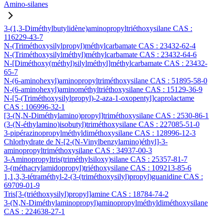
Amino-silanes
3-(1,3-Diméthylbutylidène)aminopropyltriéthoxysilane CAS :
116229-43-7
N-(Triméthoxysilylpropyl)méthylcarbamate CAS : 23432-62-4
N-(Triméthoxysilylméthyl)méthylcarbamate CAS : 23432-64-6
N-[Diméthoxy(méthyl)silylméthyl]méthylcarbamate CAS : 23432-
65-7
N-(6-aminohexyl)aminopropyltriméthoxysilane CAS : 51895-58-0
N-(6-aminohexyl)aminométhyltriéthoxysilane CAS : 15129-36-9
N-[5-(Triméthoxysilylpropyl)-2-aza-1-oxopentyl]caprolactame
CAS : 106996-32-1
[3-(N,N-Diméthylamino)propyl]triméthoxysilane CAS : 2530-86-1
(3-(N-éthylamino)isobutyl)triméthoxysilane CAS : 227085-51-0
3-pipérazinopropylméthyldiméthoxysilane CAS : 128996-12-3
Chlorhydrate de N-[2-(N-Vinylbenzylamino)éthyl]-3-
aminopropyltriméthoxysilane CAS : 34937-00-3
3-Aminopropyltris(triméthylsiloxy)silane CAS : 25357-81-7
3-(méthacrylamidopropyl)triéthoxysilane CAS : 109213-85-6
1,1,3,3-tétraméthyl-2-(3-(triméthoxysilyl)propyl)guanidine CAS :
69709-01-9
Tris[3-(triéthoxysilyl)propyl]amine CAS : 18784-74-2
3-(N,N-Diméthylaminopropyl)aminopropylméthyldiméthoxysilane
CAS : 224638-27-1