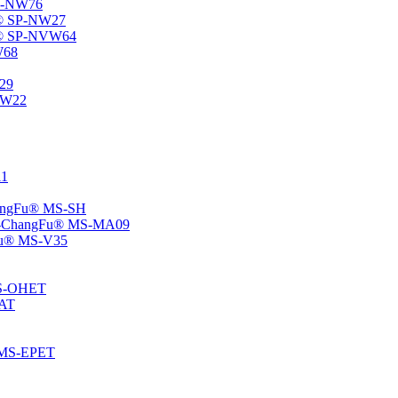
SP-NW76
Fu® SP-NW27
gFu® SP-NVW64
W68
P29
ENW22
11
ChangFu® MS-SH
ane -ChangFu® MS-MA09
ngFu® MS-V35
 MS-OHET
MAT
® MS-EPET