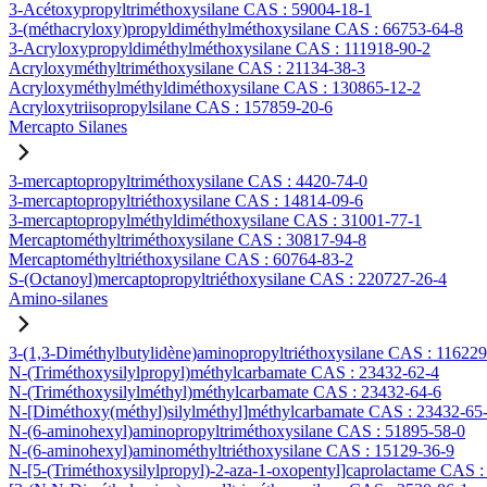
3-Acétoxypropyltriméthoxysilane CAS : 59004-18-1
3-(méthacryloxy)propyldiméthylméthoxysilane CAS : 66753-64-8
3-Acryloxypropyldiméthylméthoxysilane CAS : 111918-90-2
Acryloxyméthyltriméthoxysilane CAS : 21134-38-3
Acryloxyméthylméthyldiméthoxysilane CAS : 130865-12-2
Acryloxytriisopropylsilane CAS : 157859-20-6
Mercapto Silanes
3-mercaptopropyltriméthoxysilane CAS : 4420-74-0
3-mercaptopropyltriéthoxysilane CAS : 14814-09-6
3-mercaptopropylméthyldiméthoxysilane CAS : 31001-77-1
Mercaptométhyltriméthoxysilane CAS : 30817-94-8
Mercaptométhyltriéthoxysilane CAS : 60764-83-2
S-(Octanoyl)mercaptopropyltriéthoxysilane CAS : 220727-26-4
Amino-silanes
3-(1,3-Diméthylbutylidène)aminopropyltriéthoxysilane CAS : 11622
N-(Triméthoxysilylpropyl)méthylcarbamate CAS : 23432-62-4
N-(Triméthoxysilylméthyl)méthylcarbamate CAS : 23432-64-6
N-[Diméthoxy(méthyl)silylméthyl]méthylcarbamate CAS : 23432-65
N-(6-aminohexyl)aminopropyltriméthoxysilane CAS : 51895-58-0
N-(6-aminohexyl)aminométhyltriéthoxysilane CAS : 15129-36-9
N-[5-(Triméthoxysilylpropyl)-2-aza-1-oxopentyl]caprolactame CAS 