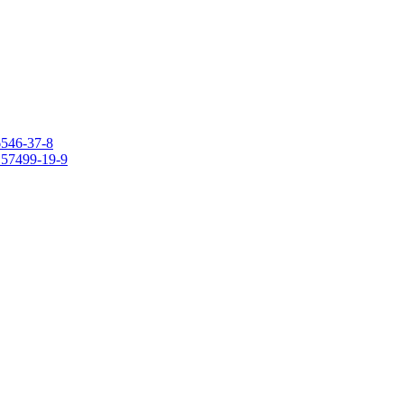
6546-37-8
 157499-19-9