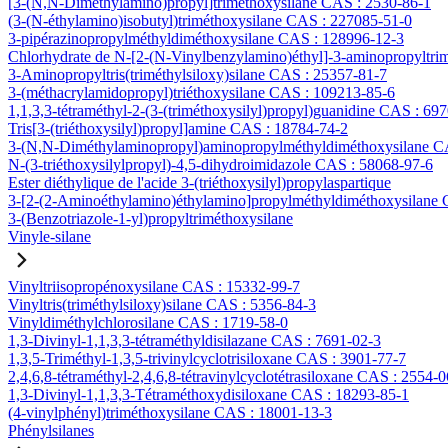
[3-(N,N-Diméthylamino)propyl]triméthoxysilane CAS : 2530-86-1
(3-(N-éthylamino)isobutyl)triméthoxysilane CAS : 227085-51-0
3-pipérazinopropylméthyldiméthoxysilane CAS : 128996-12-3
Chlorhydrate de N-[2-(N-Vinylbenzylamino)éthyl]-3-aminopropyltri
3-Aminopropyltris(triméthylsiloxy)silane CAS : 25357-81-7
3-(méthacrylamidopropyl)triéthoxysilane CAS : 109213-85-6
1,1,3,3-tétraméthyl-2-(3-(triméthoxysilyl)propyl)guanidine CAS : 69
Tris[3-(triéthoxysilyl)propyl]amine CAS : 18784-74-2
3-(N,N-Diméthylaminopropyl)aminopropylméthyldiméthoxysilane C
N-(3-triéthoxysilylpropyl)-4,5-dihydroimidazole CAS : 58068-97-6
Ester diéthylique de l'acide 3-(triéthoxysilyl)propylaspartique
3-[2-(2-Aminoéthylamino)éthylamino]propylméthyldiméthoxysilane
3-(Benzotriazole-1-yl)propyltriméthoxysilane
Vinyle-silane
Vinyltriisopropénoxysilane CAS : 15332-99-7
Vinyltris(triméthylsiloxy)silane CAS : 5356-84-3
Vinyldiméthylchlorosilane CAS : 1719-58-0
1,3-Divinyl-1,1,3,3-tétraméthyldisilazane CAS : 7691-02-3
1,3,5-Triméthyl-1,3,5-trivinylcyclotrisiloxane CAS : 3901-77-7
2,4,6,8-tétraméthyl-2,4,6,8-tétravinylcyclotétrasiloxane CAS : 2554-0
1,3-Divinyl-1,1,3,3-Tétraméthoxydisiloxane CAS : 18293-85-1
(4-vinylphényl)triméthoxysilane CAS : 18001-13-3
Phénylsilanes