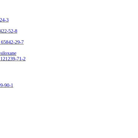
-24-3
7422-52-8
: 65842-29-7
asiloxane
: 121239-71-2
09-90-1