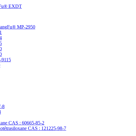
angFu® EXDT
t ChangFu® MP-2950
1
4
5
0
0
P-9115
0
7-8
3
loxane CAS : 60665-85-2
clotétrasiloxane CAS : 121225-98-7