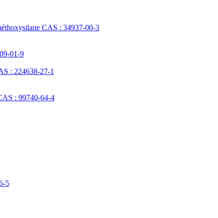
méthoxysilane CAS : 34937-00-3
709-01-9
AS : 224638-27-1
 CAS : 99740-64-4
6-5