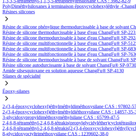
1,3,3,5-tétraméthyl-1,1,5,5-tétraphényltrisiloxane CAS : 3982-82-9
PolyDiméthylsiloxanes à terminaison époxycyclohexyléthyle -Ch
Résines silicones
Résine de silicone phénylique thermodurcissable à base de solvan
Résine de silicone thermodurcissable à base d'eau ChangFu® SP-223
Résine de silicone thermodurcissable à base d'eau ChangFu® SP-292
Résine de silicone multifonctionnelle à base d'eau ChangFu® SP-512
Résine de silicone multifonctionnelle à base d'eau ChangFu® SP-683
Résine de silicone multifonctionnelle à base d'eau ChangFu® SP-763
Résine de silicone thermodurcissable à base de solvant ChangFu® S
Résine silicone autodurcissante à base de solvant ChangFu® SP-973
Amide silsesquioxane en solution aqueuse ChangFu® SP-4130
Silanes de spécialité
Époxy-silanes
2-(3,4-époxycyclohexyl)éthylméthyldiméthoxysilane CAS : 97802-5
2-(3,4-époxycyclohexyl)éthylméthyldiéthoxysilane CAS : 14857-35-
3-glycidoxypropyldiméthoxyméthylsilane CAS : 65799-47-5
2,4,6,8-tétraméthyl-2,4,6,8-tétrakis(propylglycidyléther)cyclotétrasi
2,4,6,8-tétraméthyl-2,4,6,8-tétrakis[2-(3,4-époxycyclohexyl)éthyl]cy
8-glycidoxyoctyltriméthoxysilane CAS : 1239602-38-0