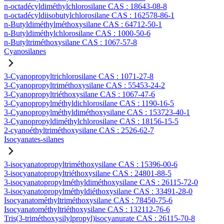
n-octadécyldiméthylchlorosilane CAS : 18643-08-8
n-octadécyldiisobutylchlorosilane CAS : 162578-86-1
n-Butyldiméthylméthoxysilane CAS : 64712-50-1
n-Butyldiméthylchlorosilane CAS : 1000-50-6
n-Butyltriméthoxysilane CAS : 1067-57-8
Cyanosilanes
3-Cyanopropyltrichlorosilane CAS : 1071-27-8
3-Cyanopropyltriméthoxysilane CAS : 55453-24-2
3-Cyanopropyltriéthoxysilane CAS : 1067-47-6
3-Cyanopropylméthyldichlorosilane CAS : 1190-16-5
3-Cyanopropylméthyldiméthoxysilane CAS : 153723-40-1
3-Cyanopropyldiméthylchlorosilane CAS : 18156-15-5
2-cyanoéthyltriméthoxysilane CAS : 2526-62-7
Isocyanates-silanes
3-isocyanatopropyltriméthoxysilane CAS : 15396-00-6
3-isocyanatopropyltriéthoxysilane CAS : 24801-88-5
3-isocyanatopropylméthyldiméthoxysilane CAS : 26115-72-0
3-isocyanatopropylméthyldiéthoxysilane CAS : 33491-28-0
Isocyanatométhyltriméthoxysilane CAS : 78450-75-6
Isocyanatométhyltriéthoxysilane CAS : 132112-76-6
Tris(3-triméthoxysilylpropyl)isocyanurate CAS : 26115-70-8