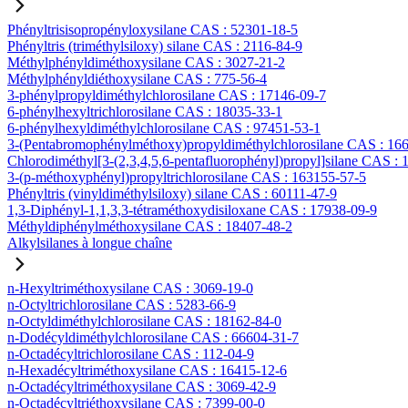
Phényltrisisopropényloxysilane CAS : 52301-18-5
Phényltris (triméthylsiloxy) silane CAS : 2116-84-9
Méthylphényldiméthoxysilane CAS : 3027-21-2
Méthylphényldiéthoxysilane CAS : 775-56-4
3-phénylpropyldiméthylchlorosilane CAS : 17146-09-7
6-phénylhexyltrichlorosilane CAS : 18035-33-1
6-phénylhexyldiméthylchlorosilane CAS : 97451-53-1
3-(Pentabromophénylméthoxy)propyldiméthylchlorosilane CAS : 16
Chlorodiméthyl[3-(2,3,4,5,6-pentafluorophényl)propyl]silane CAS :
3-(p-méthoxyphényl)propyltrichlorosilane CAS : 163155-57-5
Phényltris (vinyldiméthylsiloxy) silane CAS : 60111-47-9
1,3-Diphényl-1,1,3,3-tétraméthoxydisiloxane CAS : 17938-09-9
Méthyldiphénylméthoxysilane CAS : 18407-48-2
Alkylsilanes à longue chaîne
n-Hexyltriméthoxysilane CAS : 3069-19-0
n-Octyltrichlorosilane CAS : 5283-66-9
n-Octyldiméthylchlorosilane CAS : 18162-84-0
n-Dodécyldiméthylchlorosilane CAS : 66604-31-7
n-Octadécyltrichlorosilane CAS : 112-04-9
n-Hexadécyltriméthoxysilane CAS : 16415-12-6
n-Octadécyltriméthoxysilane CAS : 3069-42-9
n-Octadécyltriéthoxysilane CAS : 7399-00-0