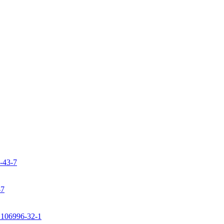
9-43-7
-7
: 106996-32-1