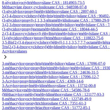
8-glycidoxyoctyltriéthoxysilane CAS : 1814903-73-5
Méthacrylate époxy cyclosiloxane CAS : 948598-97-8
(3-glycidyloxypropyl)méthyldiéthoxysilane CAS : 2897-60-1
2-(3,4-époxycyclohexyl)éthyltris(triméthylsiloxy)silane CAS : 90492
(3-glycidoxypropyl)-1,1,3,3-tétraméthyldisiloxane CAS : 17980-29-9
3-(2,3-époxypropoxy)propylbis(triméthylsiloxy)méthylsilane CAS : 
(3-glycidoxypropyl)pentaméthyldisiloxane CAS : 18044-44-5
2-(3,4-Epoxycyclohexyl) éthylbis(triméthylsiloxy)méthylsilane CAS 
[3-(glycidoxyéthoxy)propyl]triméthoxysilane CAS : 118822-75-6
3,5-Bis[2-(3,4-époxycyclohexyl)éthyl]-1,1,1,3,5,7,7,7-octaméthyltétr
Tris[2-(3,4-époxycyclohexyl)éthyldiméthylsiloxy]méthylsilane CAS 
Acryloxysilanes
3-méthacryloxypropyltris(triméthylsiloxy)silane CAS : 17096-07-0
3-méthacryloyloxypropylbis(triméthylsiloxy)méthylsilane CAS : 193
3-méthacryloxypropyldiméthylchlorosilane CAS : 24636-31-5
3-Acryloxypropyltris(triméthylsiloxy)silane CAS : 17096-12-7
3-Acryloxypropyltriméthoxysilane CAS : 4369-14-6
3-Acryloxypropylméthyldiméthoxysilane CAS : 13732-00-8
Méthacryloxyméthyltriméthoxysilane CAS : 54586-78-6
(Méthacryloxyméthyl)méthyldiméthoxysilane CAS : 121177-93-3
8-méthacryloxyoctyltriméthoxysilane CAS : 122749-49-9
3-méthacryloxypropyltrichlorosilane CAS : 7351-61-3
3-méthacryloxypropyltriacétoxysilane CAS : 51772-85-1