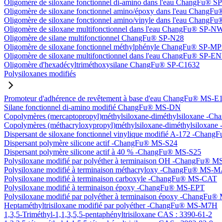
Oligomère de siloxane fonctionnel di-amino dans l'eau ChangFu® 
Oligomère de siloxane fonctionnel amino/époxy dans l'eau Chang
Oligomère de siloxane fonctionnel amino/vinyle dans l'eau Chan
Oligomère de siloxane multifonctionnel dans l'eau ChangFu® SP-N
Oligomère de silane multifonctionnel ChangFu® SP-N28
Oligomère de siloxane fonctionnel méthylphényle ChangFu® SP-M
Oligomère de siloxane multifonctionnel dans l'eau ChangFu® SP-
Oligomère d'hexadécyltriméthoxysilane ChangFu® SP-C1632
Polysiloxanes modifiés
Promoteur d'adhérence de revêtement à base d'eau ChangFu® MS-E
Silane fonctionnel di-amino modifié ChangFu® MS-DN
Copolymères (mercaptopropyl)méthylsiloxane-diméthylsiloxane -
Copolymères (méthacryloxypropyl)méthylsiloxane-diméthylsilox
Dispersant de siloxane fonctionnel vinylique modifié A-172 -Cha
Dispersant polymère silicone actif -ChangFu® MS-S24
Dispersant polymère silicone actif à 40 % -ChangFu® MS-S25
Polysiloxane modifié par polyéther à terminaison OH -ChangFu®
Polysiloxane modifié à terminaison méthacryloxy -ChangFu® MS-
Polysiloxane modifié à terminaison carboxyle -ChangFu® MS-CAT
Polysiloxane modifié à terminaison époxy -ChangFu® MS-EPT
Polysiloxane modifié par polyéther à terminaison époxy -ChangFu
Heptaméthyltrisiloxane modifié par polyéther -ChangFu® MS-M7H
1,3,5-Triméthyl-1,1,3,5,5-pentaphényltrisiloxane CAS : 3390-61-2