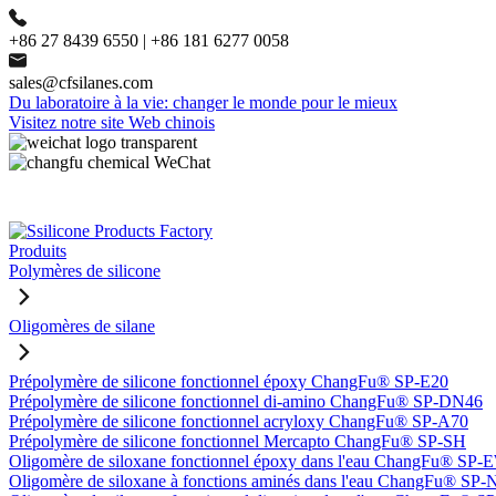
+86 27 8439 6550 | +86 181 6277 0058
sales@cfsilanes.com
Du laboratoire à la vie: changer le monde pour le mieux
Visitez notre site Web chinois
Produits
Polymères de silicone
Oligomères de silane
Prépolymère de silicone fonctionnel époxy ChangFu® SP-E20
Prépolymère de silicone fonctionnel di-amino ChangFu® SP-DN46
Prépolymère de silicone fonctionnel acryloxy ChangFu® SP-A70
Prépolymère de silicone fonctionnel Mercapto ChangFu® SP-SH
Oligomère de siloxane fonctionnel époxy dans l'eau ChangFu® SP
Oligomère de siloxane à fonctions aminés dans l'eau ChangFu® SP