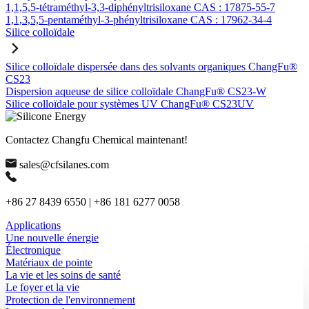
1,1,5,5-tétraméthyl-3,3-diphényltrisiloxane CAS : 17875-55-7
1,1,3,5,5-pentaméthyl-3-phényltrisiloxane CAS : 17962-34-4
Silice colloïdale
Silice colloïdale dispersée dans des solvants organiques ChangFu®
CS23
Dispersion aqueuse de silice colloïdale ChangFu® CS23-W
Silice colloïdale pour systèmes UV ChangFu® CS23UV
Contactez Changfu Chemical maintenant!
sales@cfsilanes.com
+86 27 8439 6550 | +86 181 6277 0058
Applications
Une nouvelle énergie
Électronique
Matériaux de pointe
La vie et les soins de santé
Le foyer et la vie
Protection de l'environnement