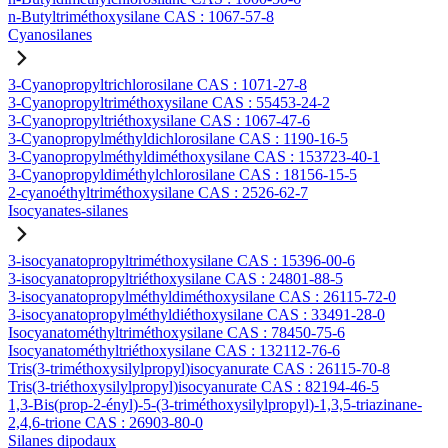
n-Butyltriméthoxysilane CAS : 1067-57-8
Cyanosilanes
3-Cyanopropyltrichlorosilane CAS : 1071-27-8
3-Cyanopropyltriméthoxysilane CAS : 55453-24-2
3-Cyanopropyltriéthoxysilane CAS : 1067-47-6
3-Cyanopropylméthyldichlorosilane CAS : 1190-16-5
3-Cyanopropylméthyldiméthoxysilane CAS : 153723-40-1
3-Cyanopropyldiméthylchlorosilane CAS : 18156-15-5
2-cyanoéthyltriméthoxysilane CAS : 2526-62-7
Isocyanates-silanes
3-isocyanatopropyltriméthoxysilane CAS : 15396-00-6
3-isocyanatopropyltriéthoxysilane CAS : 24801-88-5
3-isocyanatopropylméthyldiméthoxysilane CAS : 26115-72-0
3-isocyanatopropylméthyldiéthoxysilane CAS : 33491-28-0
Isocyanatométhyltriméthoxysilane CAS : 78450-75-6
Isocyanatométhyltriéthoxysilane CAS : 132112-76-6
Tris(3-triméthoxysilylpropyl)isocyanurate CAS : 26115-70-8
Tris(3-triéthoxysilylpropyl)isocyanurate CAS : 82194-46-5
1,3-Bis(prop-2-ényl)-5-(3-triméthoxysilylpropyl)-1,3,5-triazinane-
2,4,6-trione CAS : 26903-80-0
Silanes dipodaux