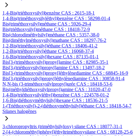
1,4-Bis(triéthoxysilyl)benzène CAS : 2615-18-1
1,4-Bis(triméthoxysilyléthyl)benzène CAS : 58298-01-4
Bis(triméthoxysilyl)méthane CAS : 5926-29-4
Bis(triéthoxysilyl)méthane CAS : 18418-72-9
Bis(chlorodiméthylsilyl)méthane CAS : 5357-38-0
Bis(diméthylméthoxysilyl)mathane CAS : 18297-76-2
1,2-Bis(triméthoxysilyl)éthane CAS : 18406-41-2
1,2-Bis(triéthoxysilyl)éthane CAS : 16068-37-4
1,6-Bis(triméthoxysilyl)hexane CAS : 87135-01-1
Bis[3-(triméthoxysilyl)propyl]amine CAS : 82985-35-1
Bis[3-(triéthoxysilyl)propyl]amine CAS : 13497-18-2
Bis[3-(triméthoxysilyl)propyl]éthylènediamine CAS : 68845-16-9
Bis[3-(triéthoxysilyl)propyl]éthylènediamine CAS : 30858-91-4
N,N-bis (3-triméthoxysilylpropyl)urée CAS : 18418-53-6
Bis(méthyldiéthoxysilylpropyl)amine CAS : 31020-47-0
1,4-Bis(triéthoxysilyléthyl)benzène CAS : 224578-01-2
1,6-Bis(diéthoxyméthylsilyl)hexane CAS : 18536-21-5
1-(Triéthoxysilyl)-2-(diéthoxyméthylsilyl)éthane CAS : 18418-54-7
Silanes halogènes
3-chloropropyltris (triméthylsilyloxy) silane CAS : 18077-31-1
2-[4-(chlorométhyl)phényl]éthyltriméthoxysilane CAS : 68128-25-6