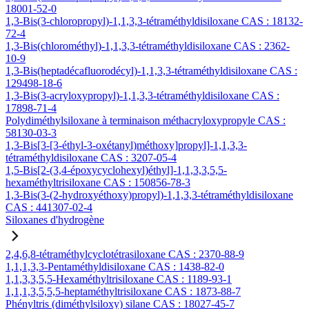
18001-52-0
1,3-Bis(3-chloropropyl)-1,1,3,3-tétraméthyldisiloxane CAS : 18132-
72-4
1,3-Bis(chlorométhyl)-1,1,3,3-tétraméthyldisiloxane CAS : 2362-
10-9
1,3-Bis(heptadécafluorodécyl)-1,1,3,3-tétraméthyldisiloxane CAS :
129498-18-6
1,3-Bis(3-acryloxypropyl)-1,1,3,3-tétraméthyldisiloxane CAS :
17898-71-4
Polydiméthylsiloxane à terminaison méthacryloxypropyle CAS :
58130-03-3
1,3-Bis[3-[3-éthyl-3-oxétanyl)méthoxy]propyl]-1,1,3,3-
tétraméthyldisiloxane CAS : 3207-05-4
1,5-Bis[2-(3,4-époxycyclohexyl)éthyl]-1,1,3,3,5,5-
hexaméthyltrisiloxane CAS : 150856-78-3
1,3-Bis(3-(2-hydroxyéthoxy)propyl)-1,1,3,3-tétraméthyldisiloxane
CAS : 441307-02-4
Siloxanes d'hydrogène
2,4,6,8-tétraméthylcyclotétrasiloxane CAS : 2370-88-9
1,1,1,3,3-Pentaméthyldisiloxane CAS : 1438-82-0
1,1,3,3,5,5-Hexaméthyltrisiloxane CAS : 1189-93-1
1,1,1,3,5,5,5-heptaméthyltrisiloxane CAS : 1873-88-7
Phényltris (diméthylsiloxy) silane CAS : 18027-45-7