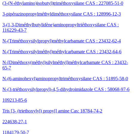
(3-(N-éthylamino)isobutyl)triméthoxysilane CAS : 227085-51-0
3-pipérazinopropylméthyldiméthoxysilane CAS : 128996-12-3
3-(1,3-Diméthylbutylidène)aminopropyltriéthoxysilane CAS :
116229-43-7
N-(Triméthoxysilylpropyl)méthylcarbamate CAS : 23432-62-4
N-(Triméthoxysilylméthyl)méthylcarbamate CAS : 23432-64-6
N-[Diméthoxy(méthyl)silylméthyl]méthylcarbamate CAS : 23432-
65-7
N-(6-aminohexyl)aminopropyltriméthoxysilane CAS : 51895-58-0
N-(3-triéthoxysilylpropyl)-4,5-dihydroimidazole CAS : 58068-97-6
109213-85-6
Tris [3- (triethoxylyl) propyl] amine Cas: 18784-74-2
224638-27-1
1184179-50-7