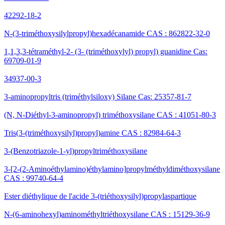
42292-18-2
N-(3-triméthoxysilylpropyl)hexadécanamide CAS : 862822-32-0
1,1,3,3-tétraméthyl-2- (3- (triméthoxylyl) propyl) guanidine Cas:
69709-01-9
34937-00-3
3-aminopropyltris (triméthylsiloxy) Silane Cas: 25357-81-7
(N, N-Diéthyl-3-aminopropyl) triméthoxysilane CAS : 41051-80-3
Tris(3-(triméthoxysilyl)propyl)amine CAS : 82984-64-3
3-(Benzotriazole-1-yl)propyltriméthoxysilane
3-[2-(2-Aminoéthylamino)éthylamino]propylméthyldiméthoxysilane
CAS : 99740-64-4
Ester diéthylique de l'acide 3-(triéthoxysilyl)propylaspartique
N-(6-aminohexyl)aminométhyltriéthoxysilane CAS : 15129-36-9