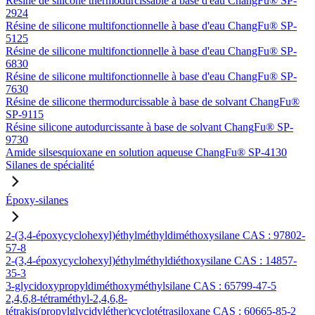
Résine de silicone thermodurcissable à base d'eau ChangFu® SP-
2924
Résine de silicone multifonctionnelle à base d'eau ChangFu® SP-
5125
Résine de silicone multifonctionnelle à base d'eau ChangFu® SP-
6830
Résine de silicone multifonctionnelle à base d'eau ChangFu® SP-
7630
Résine de silicone thermodurcissable à base de solvant ChangFu®
SP-9115
Résine silicone autodurcissante à base de solvant ChangFu® SP-
9730
Amide silsesquioxane en solution aqueuse ChangFu® SP-4130
Silanes de spécialité
Époxy-silanes
2-(3,4-époxycyclohexyl)éthylméthyldiméthoxysilane CAS : 97802-
57-8
2-(3,4-époxycyclohexyl)éthylméthyldiéthoxysilane CAS : 14857-
35-3
3-glycidoxypropyldiméthoxyméthylsilane CAS : 65799-47-5
2,4,6,8-tétraméthyl-2,4,6,8-
tétrakis(propylglycidyléther)cyclotétrasiloxane CAS : 60665-85-2