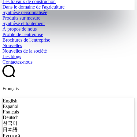
Les travaux de construction
Dans le domaine de l'agriculture
Synthèse personnalisée
Produits sur mesure
Synthèse et traitement
À propos de nous
Profile de l'entreprise
Brochures de l'entreprise
Nouvelles
Nouvelles de la société
Les blogs
Contactez-nous
Français
English
Español
Français
Deutsch
한국어
日本語
Русский