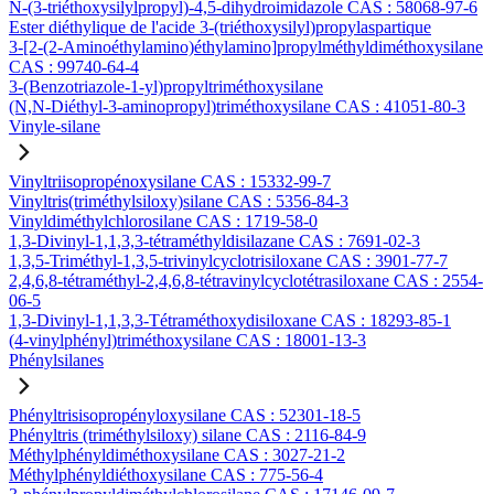
N-(3-triéthoxysilylpropyl)-4,5-dihydroimidazole CAS : 58068-97-6
Ester diéthylique de l'acide 3-(triéthoxysilyl)propylaspartique
3-[2-(2-Aminoéthylamino)éthylamino]propylméthyldiméthoxysilane
CAS : 99740-64-4
3-(Benzotriazole-1-yl)propyltriméthoxysilane
(N,N-Diéthyl-3-aminopropyl)triméthoxysilane CAS : 41051-80-3
Vinyle-silane
Vinyltriisopropénoxysilane CAS : 15332-99-7
Vinyltris(triméthylsiloxy)silane CAS : 5356-84-3
Vinyldiméthylchlorosilane CAS : 1719-58-0
1,3-Divinyl-1,1,3,3-tétraméthyldisilazane CAS : 7691-02-3
1,3,5-Triméthyl-1,3,5-trivinylcyclotrisiloxane CAS : 3901-77-7
2,4,6,8-tétraméthyl-2,4,6,8-tétravinylcyclotétrasiloxane CAS : 2554-
06-5
1,3-Divinyl-1,1,3,3-Tétraméthoxydisiloxane CAS : 18293-85-1
(4-vinylphényl)triméthoxysilane CAS : 18001-13-3
Phénylsilanes
Phényltrisisopropényloxysilane CAS : 52301-18-5
Phényltris (triméthylsiloxy) silane CAS : 2116-84-9
Méthylphényldiméthoxysilane CAS : 3027-21-2
Méthylphényldiéthoxysilane CAS : 775-56-4