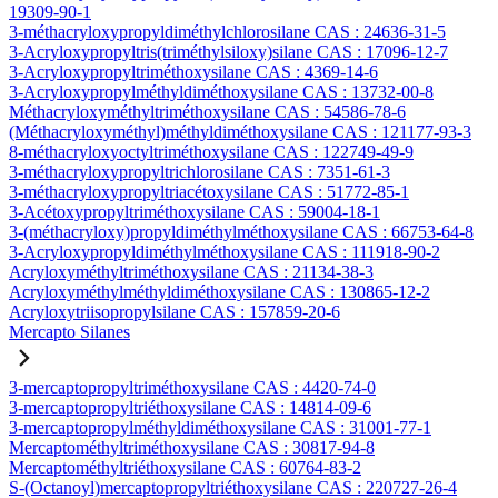
19309-90-1
3-méthacryloxypropyldiméthylchlorosilane CAS : 24636-31-5
3-Acryloxypropyltris(triméthylsiloxy)silane CAS : 17096-12-7
3-Acryloxypropyltriméthoxysilane CAS : 4369-14-6
3-Acryloxypropylméthyldiméthoxysilane CAS : 13732-00-8
Méthacryloxyméthyltriméthoxysilane CAS : 54586-78-6
(Méthacryloxyméthyl)méthyldiméthoxysilane CAS : 121177-93-3
8-méthacryloxyoctyltriméthoxysilane CAS : 122749-49-9
3-méthacryloxypropyltrichlorosilane CAS : 7351-61-3
3-méthacryloxypropyltriacétoxysilane CAS : 51772-85-1
3-Acétoxypropyltriméthoxysilane CAS : 59004-18-1
3-(méthacryloxy)propyldiméthylméthoxysilane CAS : 66753-64-8
3-Acryloxypropyldiméthylméthoxysilane CAS : 111918-90-2
Acryloxyméthyltriméthoxysilane CAS : 21134-38-3
Acryloxyméthylméthyldiméthoxysilane CAS : 130865-12-2
Acryloxytriisopropylsilane CAS : 157859-20-6
Mercapto Silanes
3-mercaptopropyltriméthoxysilane CAS : 4420-74-0
3-mercaptopropyltriéthoxysilane CAS : 14814-09-6
3-mercaptopropylméthyldiméthoxysilane CAS : 31001-77-1
Mercaptométhyltriméthoxysilane CAS : 30817-94-8
Mercaptométhyltriéthoxysilane CAS : 60764-83-2
S-(Octanoyl)mercaptopropyltriéthoxysilane CAS : 220727-26-4