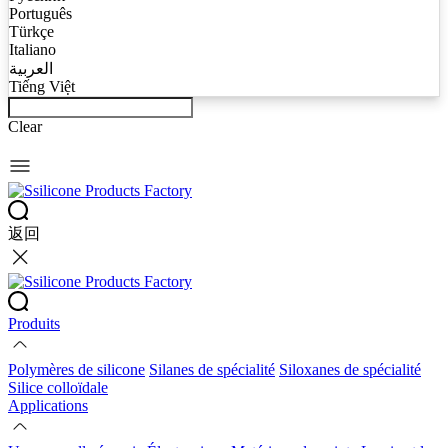
Português
Türkçe
Italiano
العربية
Tiếng Việt
Clear
返回
Produits
Polymères de silicone
Silanes de spécialité
Siloxanes de spécialité
Silice colloïdale
Applications