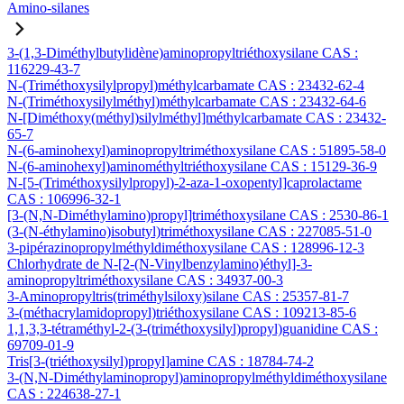
Amino-silanes
3-(1,3-Diméthylbutylidène)aminopropyltriéthoxysilane CAS :
116229-43-7
N-(Triméthoxysilylpropyl)méthylcarbamate CAS : 23432-62-4
N-(Triméthoxysilylméthyl)méthylcarbamate CAS : 23432-64-6
N-[Diméthoxy(méthyl)silylméthyl]méthylcarbamate CAS : 23432-
65-7
N-(6-aminohexyl)aminopropyltriméthoxysilane CAS : 51895-58-0
N-(6-aminohexyl)aminométhyltriéthoxysilane CAS : 15129-36-9
N-[5-(Triméthoxysilylpropyl)-2-aza-1-oxopentyl]caprolactame
CAS : 106996-32-1
[3-(N,N-Diméthylamino)propyl]triméthoxysilane CAS : 2530-86-1
(3-(N-éthylamino)isobutyl)triméthoxysilane CAS : 227085-51-0
3-pipérazinopropylméthyldiméthoxysilane CAS : 128996-12-3
Chlorhydrate de N-[2-(N-Vinylbenzylamino)éthyl]-3-
aminopropyltriméthoxysilane CAS : 34937-00-3
3-Aminopropyltris(triméthylsiloxy)silane CAS : 25357-81-7
3-(méthacrylamidopropyl)triéthoxysilane CAS : 109213-85-6
1,1,3,3-tétraméthyl-2-(3-(triméthoxysilyl)propyl)guanidine CAS :
69709-01-9
Tris[3-(triéthoxysilyl)propyl]amine CAS : 18784-74-2
3-(N,N-Diméthylaminopropyl)aminopropylméthyldiméthoxysilane
CAS : 224638-27-1