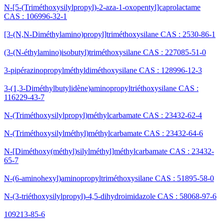
N-[5-(Triméthoxysilylpropyl)-2-aza-1-oxopentyl]caprolactame
CAS : 106996-32-1
[3-(N,N-Diméthylamino)propyl]triméthoxysilane CAS : 2530-86-1
(3-(N-éthylamino)isobutyl)triméthoxysilane CAS : 227085-51-0
3-pipérazinopropylméthyldiméthoxysilane CAS : 128996-12-3
3-(1,3-Diméthylbutylidène)aminopropyltriéthoxysilane CAS :
116229-43-7
N-(Triméthoxysilylpropyl)méthylcarbamate CAS : 23432-62-4
N-(Triméthoxysilylméthyl)méthylcarbamate CAS : 23432-64-6
N-[Diméthoxy(méthyl)silylméthyl]méthylcarbamate CAS : 23432-
65-7
N-(6-aminohexyl)aminopropyltriméthoxysilane CAS : 51895-58-0
N-(3-triéthoxysilylpropyl)-4,5-dihydroimidazole CAS : 58068-97-6
109213-85-6