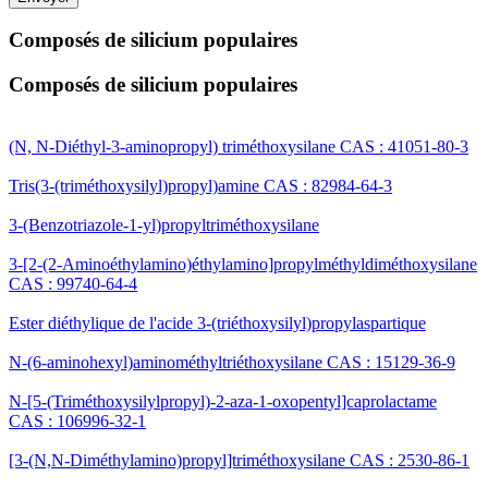
Composés de silicium populaires
Composés de silicium populaires
(N, N-Diéthyl-3-aminopropyl) triméthoxysilane CAS : 41051-80-3
Tris(3-(triméthoxysilyl)propyl)amine CAS : 82984-64-3
3-(Benzotriazole-1-yl)propyltriméthoxysilane
3-[2-(2-Aminoéthylamino)éthylamino]propylméthyldiméthoxysilane
CAS : 99740-64-4
Ester diéthylique de l'acide 3-(triéthoxysilyl)propylaspartique
N-(6-aminohexyl)aminométhyltriéthoxysilane CAS : 15129-36-9
N-[5-(Triméthoxysilylpropyl)-2-aza-1-oxopentyl]caprolactame
CAS : 106996-32-1
[3-(N,N-Diméthylamino)propyl]triméthoxysilane CAS : 2530-86-1