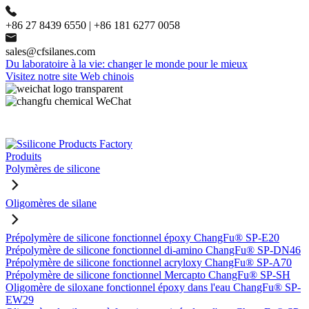
+86 27 8439 6550 | +86 181 6277 0058
sales@cfsilanes.com
Du laboratoire à la vie: changer le monde pour le mieux
Visitez notre site Web chinois
Produits
Polymères de silicone
Oligomères de silane
Prépolymère de silicone fonctionnel époxy ChangFu® SP-E20
Prépolymère de silicone fonctionnel di-amino ChangFu® SP-DN46
Prépolymère de silicone fonctionnel acryloxy ChangFu® SP-A70
Prépolymère de silicone fonctionnel Mercapto ChangFu® SP-SH
Oligomère de siloxane fonctionnel époxy dans l'eau ChangFu® SP-
EW29