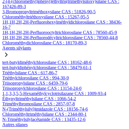
2-[4-(chlorométhyl)phényl]éthyltris(triméthylsiloxy)silane CAS :
167426-89-3
3-Bromopropyltriméthoxysilane CAS : 51826-90-5
Chlorométhyltriéthoxysilane CAS : 15267-95-5
1H,1H,2H,2H-Perfluorohexylméthyldichlorosilane CAS : 38436-
16-7
1H,1H,2H,2H-Perfluorooctyltrichlorosilane CAS : 78560-45-9
1H,1H,2H,2H-Perfluorodécyltrichlorosilane CAS : 78560-44-8
Chlorométhydichlorosilane CAS : 18170-89-3
Agents silylants
tert-butyldiméthylchlorosilane CAS : 18162-48-6
tert-butyldiphénylchlorosilane CAS : 58479-61-1
Triéthylsilane CAS : 617-86-7
Triéthylchlorosilane CAS : 994-30-9
Triisopropylsilane CAS : 6459-79-6
Triisopropylchlorosilane CAS : 13154-24-0
1,1,3,3,5,5-Hexaméthylcyclotrisilazane CAS : 1009-93-4
Éthynyltriméthylsilane CAS : 1066-54-2
Triméthylbromosilane CAS : 2857-97-8
N-(Triméthylsilyl)imidazole CAS : 18156-74-6
Chlorométhyltriméthylsilane CAS : 2344-80-1
N-Triméthylsilylacétamide CAS : 13435-12-6
Autres silanes