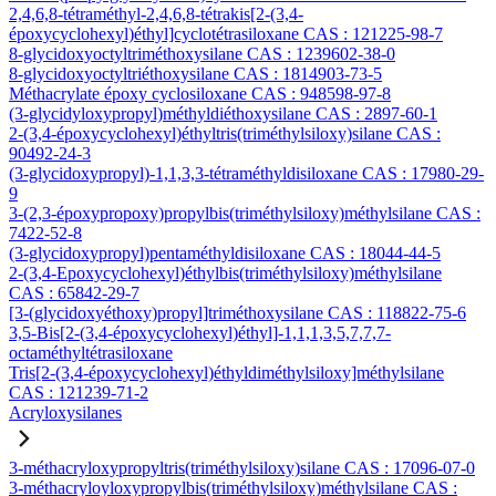
2,4,6,8-tétraméthyl-2,4,6,8-tétrakis[2-(3,4-
époxycyclohexyl)éthyl]cyclotétrasiloxane CAS : 121225-98-7
8-glycidoxyoctyltriméthoxysilane CAS : 1239602-38-0
8-glycidoxyoctyltriéthoxysilane CAS : 1814903-73-5
Méthacrylate époxy cyclosiloxane CAS : 948598-97-8
(3-glycidyloxypropyl)méthyldiéthoxysilane CAS : 2897-60-1
2-(3,4-époxycyclohexyl)éthyltris(triméthylsiloxy)silane CAS :
90492-24-3
(3-glycidoxypropyl)-1,1,3,3-tétraméthyldisiloxane CAS : 17980-29-
9
3-(2,3-époxypropoxy)propylbis(triméthylsiloxy)méthylsilane CAS :
7422-52-8
(3-glycidoxypropyl)pentaméthyldisiloxane CAS : 18044-44-5
2-(3,4-Epoxycyclohexyl)éthylbis(triméthylsiloxy)méthylsilane
CAS : 65842-29-7
[3-(glycidoxyéthoxy)propyl]triméthoxysilane CAS : 118822-75-6
3,5-Bis[2-(3,4-époxycyclohexyl)éthyl]-1,1,1,3,5,7,7,7-
octaméthyltétrasiloxane
Tris[2-(3,4-époxycyclohexyl)éthyldiméthylsiloxy]méthylsilane
CAS : 121239-71-2
Acryloxysilanes
3-méthacryloxypropyltris(triméthylsiloxy)silane CAS : 17096-07-0
3-méthacryloyloxypropylbis(triméthylsiloxy)méthylsilane CAS :