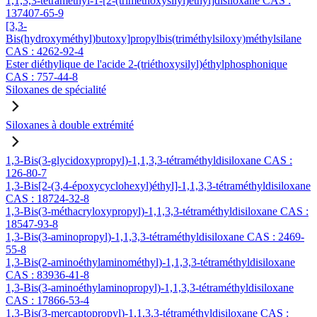
1,1,3,3-tétraméthyl-1-[2-(triméthoxysilyl)éthyl]disiloxane CAS :
137407-65-9
[3,3-
Bis(hydroxyméthyl)butoxy]propylbis(triméthylsiloxy)méthylsilane
CAS : 4262-92-4
Ester diéthylique de l'acide 2-(triéthoxysilyl)éthylphosphonique
CAS : 757-44-8
Siloxanes de spécialité
Siloxanes à double extrémité
1,3-Bis(3-glycidoxypropyl)-1,1,3,3-tétraméthyldisiloxane CAS :
126-80-7
1,3-Bis[2-(3,4-époxycyclohexyl)éthyl]-1,1,3,3-tétraméthyldisiloxane
CAS : 18724-32-8
1,3-Bis(3-méthacryloxypropyl)-1,1,3,3-tétraméthyldisiloxane CAS :
18547-93-8
1,3-Bis(3-aminopropyl)-1,1,3,3-tétraméthyldisiloxane CAS : 2469-
55-8
1,3-Bis(2-aminoéthylaminométhyl)-1,1,3,3-tétraméthyldisiloxane
CAS : 83936-41-8
1,3-Bis(3-aminoéthylaminopropyl)-1,1,3,3-tétraméthyldisiloxane
CAS : 17866-53-4
1,3-Bis(3-mercaptopropyl)-1,1,3,3-tétraméthyldisiloxane CAS :