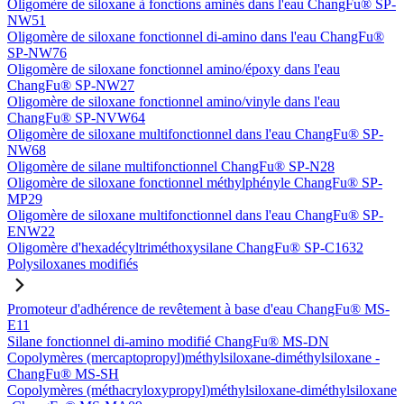
Oligomère de siloxane à fonctions aminés dans l'eau ChangFu® SP-
NW51
Oligomère de siloxane fonctionnel di-amino dans l'eau ChangFu®
SP-NW76
Oligomère de siloxane fonctionnel amino/époxy dans l'eau
ChangFu® SP-NW27
Oligomère de siloxane fonctionnel amino/vinyle dans l'eau
ChangFu® SP-NVW64
Oligomère de siloxane multifonctionnel dans l'eau ChangFu® SP-
NW68
Oligomère de silane multifonctionnel ChangFu® SP-N28
Oligomère de siloxane fonctionnel méthylphényle ChangFu® SP-
MP29
Oligomère de siloxane multifonctionnel dans l'eau ChangFu® SP-
ENW22
Oligomère d'hexadécyltriméthoxysilane ChangFu® SP-C1632
Polysiloxanes modifiés
Promoteur d'adhérence de revêtement à base d'eau ChangFu® MS-
E11
Silane fonctionnel di-amino modifié ChangFu® MS-DN
Copolymères (mercaptopropyl)méthylsiloxane-diméthylsiloxane -
ChangFu® MS-SH
Copolymères (méthacryloxypropyl)méthylsiloxane-diméthylsiloxane