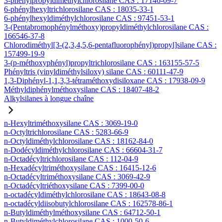
3-phénylpropyldiméthylchlorosilane CAS : 17146-09-7
6-phénylhexyltrichlorosilane CAS : 18035-33-1
6-phénylhexyldiméthylchlorosilane CAS : 97451-53-1
3-(Pentabromophénylméthoxy)propyldiméthylchlorosilane CAS :
166546-37-8
Chlorodiméthyl[3-(2,3,4,5,6-pentafluorophényl)propyl]silane CAS :
157499-19-9
3-(p-méthoxyphényl)propyltrichlorosilane CAS : 163155-57-5
Phényltris (vinyldiméthylsiloxy) silane CAS : 60111-47-9
1,3-Diphényl-1,1,3,3-tétraméthoxydisiloxane CAS : 17938-09-9
Méthyldiphénylméthoxysilane CAS : 18407-48-2
Alkylsilanes à longue chaîne
n-Hexyltriméthoxysilane CAS : 3069-19-0
n-Octyltrichlorosilane CAS : 5283-66-9
n-Octyldiméthylchlorosilane CAS : 18162-84-0
n-Dodécyldiméthylchlorosilane CAS : 66604-31-7
n-Octadécyltrichlorosilane CAS : 112-04-9
n-Hexadécyltriméthoxysilane CAS : 16415-12-6
n-Octadécyltriméthoxysilane CAS : 3069-42-9
n-Octadécyltriéthoxysilane CAS : 7399-00-0
n-octadécyldiméthylchlorosilane CAS : 18643-08-8
n-octadécyldiisobutylchlorosilane CAS : 162578-86-1
n-Butyldiméthylméthoxysilane CAS : 64712-50-1
n-Butyldiméthylchlorosilane CAS : 1000-50-6