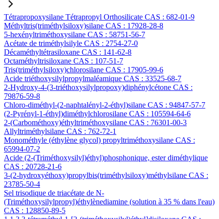
Tétrapropoxysilane Tétrapropyl Orthosilicate CAS : 682-01-9
Méthyltris(triméthylsiloxy)silane CAS : 17928-28-8
5-hexényltriméthoxysilane CAS : 58751-56-7
Acétate de triméthylsilyle CAS : 2754-27-0
Décaméthyltétrasiloxane CAS : 141-62-8
Octaméthyltrisiloxane CAS : 107-51-7
Tris(triméthylsiloxy)chlorosilane CAS : 17905-99-6
Acide triéthoxysilylpropylmaléamique CAS : 33525-68-7
2-Hydroxy-4-(3-triéthoxysilylpropoxy)diphénylcétone CAS :
79876-59-8
Chloro-diméthyl-(2-naphtalényl-2-éthyl)silane CAS : 94847-57-7
(2-Pyrényl-1-éthyl)diméthylchlorosilane CAS : 105594-64-6
2-(Carbométhoxy)éthyltriméthoxysilane CAS : 76301-00-3
Allyltriméthylsilane CAS : 762-72-1
Monométhyle (éthylène glycol) propyltriméthoxysilane CAS :
65994-07-2
Acide (2-(Triméthoxysilyl)éthyl)phosphonique, ester diméthylique
CAS : 20728-21-6
3-(2-hydroxyéthoxy)propylbis(triméthylsiloxy)méthylsilane CAS :
23785-50-4
Sel trisodique de triacétate de N-
(Triméthoxysilylpropyl)éthylènediamine (solution à 35 % dans l'eau)
CAS : 128850-89-5