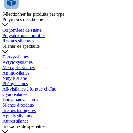
Sélectionner les produits par type
Polymères de silicone
Oligomères de silane
Polysiloxanes modifiés
Résines silicones
Silanes de spécialité
Époxy-silanes
Acryloxysilanes
Mercapto Silanes
Amino-silanes
Vinyle-silane
Phénylsilanes
Alkylsilanes à longue chaîne
Cyanosilanes
Isocyanates-silanes
Silanes dipodaux
Silanes halogènes
Agents silylants
Autres silanes
Siloxanes de spécialité