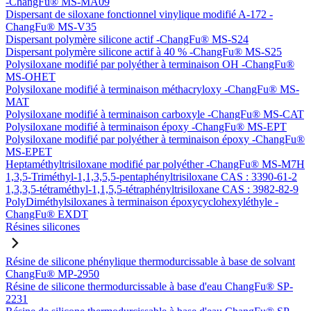
-ChangFu® MS-MA09
Dispersant de siloxane fonctionnel vinylique modifié A-172 -
ChangFu® MS-V35
Dispersant polymère silicone actif -ChangFu® MS-S24
Dispersant polymère silicone actif à 40 % -ChangFu® MS-S25
Polysiloxane modifié par polyéther à terminaison OH -ChangFu®
MS-OHET
Polysiloxane modifié à terminaison méthacryloxy -ChangFu® MS-
MAT
Polysiloxane modifié à terminaison carboxyle -ChangFu® MS-CAT
Polysiloxane modifié à terminaison époxy -ChangFu® MS-EPT
Polysiloxane modifié par polyéther à terminaison époxy -ChangFu®
MS-EPET
Heptaméthyltrisiloxane modifié par polyéther -ChangFu® MS-M7H
1,3,5-Triméthyl-1,1,3,5,5-pentaphényltrisiloxane CAS : 3390-61-2
1,3,3,5-tétraméthyl-1,1,5,5-tétraphényltrisiloxane CAS : 3982-82-9
PolyDiméthylsiloxanes à terminaison époxycyclohexyléthyle -
ChangFu® EXDT
Résines silicones
Résine de silicone phénylique thermodurcissable à base de solvant
ChangFu® MP-2950
Résine de silicone thermodurcissable à base d'eau ChangFu® SP-
2231