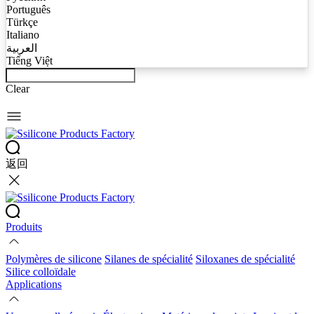
Português
Türkçe
Italiano
العربية
Tiếng Việt
Clear
返回
Produits
Polymères de silicone
Silanes de spécialité
Siloxanes de spécialité
Silice colloïdale
Applications