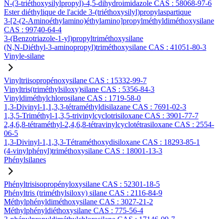
N-(3-triéthoxysilylpropyl)-4,5-dihydroimidazole CAS : 58068-97-6
Ester diéthylique de l'acide 3-(triéthoxysilyl)propylaspartique
3-[2-(2-Aminoéthylamino)éthylamino]propylméthyldiméthoxysilane
CAS : 99740-64-4
3-(Benzotriazole-1-yl)propyltriméthoxysilane
(N,N-Diéthyl-3-aminopropyl)triméthoxysilane CAS : 41051-80-3
Vinyle-silane
Vinyltriisopropénoxysilane CAS : 15332-99-7
Vinyltris(triméthylsiloxy)silane CAS : 5356-84-3
Vinyldiméthylchlorosilane CAS : 1719-58-0
1,3-Divinyl-1,1,3,3-tétraméthyldisilazane CAS : 7691-02-3
1,3,5-Triméthyl-1,3,5-trivinylcyclotrisiloxane CAS : 3901-77-7
2,4,6,8-tétraméthyl-2,4,6,8-tétravinylcyclotétrasiloxane CAS : 2554-
06-5
1,3-Divinyl-1,1,3,3-Tétraméthoxydisiloxane CAS : 18293-85-1
(4-vinylphényl)triméthoxysilane CAS : 18001-13-3
Phénylsilanes
Phényltrisisopropényloxysilane CAS : 52301-18-5
Phényltris (triméthylsiloxy) silane CAS : 2116-84-9
Méthylphényldiméthoxysilane CAS : 3027-21-2
Méthylphényldiéthoxysilane CAS : 775-56-4