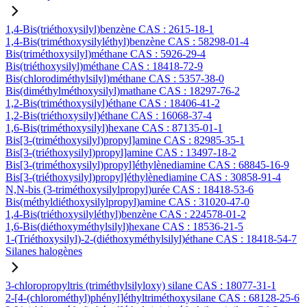
1,4-Bis(triéthoxysilyl)benzène CAS : 2615-18-1
1,4-Bis(triméthoxysilyléthyl)benzène CAS : 58298-01-4
Bis(triméthoxysilyl)méthane CAS : 5926-29-4
Bis(triéthoxysilyl)méthane CAS : 18418-72-9
Bis(chlorodiméthylsilyl)méthane CAS : 5357-38-0
Bis(diméthylméthoxysilyl)mathane CAS : 18297-76-2
1,2-Bis(triméthoxysilyl)éthane CAS : 18406-41-2
1,2-Bis(triéthoxysilyl)éthane CAS : 16068-37-4
1,6-Bis(triméthoxysilyl)hexane CAS : 87135-01-1
Bis[3-(triméthoxysilyl)propyl]amine CAS : 82985-35-1
Bis[3-(triéthoxysilyl)propyl]amine CAS : 13497-18-2
Bis[3-(triméthoxysilyl)propyl]éthylènediamine CAS : 68845-16-9
Bis[3-(triéthoxysilyl)propyl]éthylènediamine CAS : 30858-91-4
N,N-bis (3-triméthoxysilylpropyl)urée CAS : 18418-53-6
Bis(méthyldiéthoxysilylpropyl)amine CAS : 31020-47-0
1,4-Bis(triéthoxysilyléthyl)benzène CAS : 224578-01-2
1,6-Bis(diéthoxyméthylsilyl)hexane CAS : 18536-21-5
1-(Triéthoxysilyl)-2-(diéthoxyméthylsilyl)éthane CAS : 18418-54-7
Silanes halogènes
3-chloropropyltris (triméthylsilyloxy) silane CAS : 18077-31-1
2-[4-(chlorométhyl)phényl]éthyltriméthoxysilane CAS : 68128-25-6