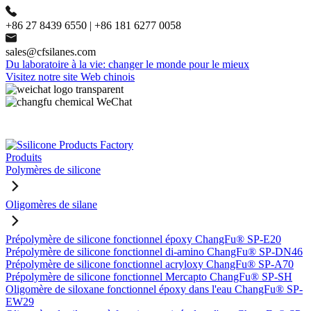
+86 27 8439 6550 | +86 181 6277 0058
sales@cfsilanes.com
Du laboratoire à la vie: changer le monde pour le mieux
Visitez notre site Web chinois
Produits
Polymères de silicone
Oligomères de silane
Prépolymère de silicone fonctionnel époxy ChangFu® SP-E20
Prépolymère de silicone fonctionnel di-amino ChangFu® SP-DN46
Prépolymère de silicone fonctionnel acryloxy ChangFu® SP-A70
Prépolymère de silicone fonctionnel Mercapto ChangFu® SP-SH
Oligomère de siloxane fonctionnel époxy dans l'eau ChangFu® SP-
EW29