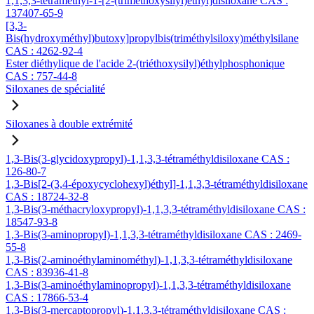
1,1,3,3-tétraméthyl-1-[2-(triméthoxysilyl)éthyl]disiloxane CAS :
137407-65-9
[3,3-
Bis(hydroxyméthyl)butoxy]propylbis(triméthylsiloxy)méthylsilane
CAS : 4262-92-4
Ester diéthylique de l'acide 2-(triéthoxysilyl)éthylphosphonique
CAS : 757-44-8
Siloxanes de spécialité
Siloxanes à double extrémité
1,3-Bis(3-glycidoxypropyl)-1,1,3,3-tétraméthyldisiloxane CAS :
126-80-7
1,3-Bis[2-(3,4-époxycyclohexyl)éthyl]-1,1,3,3-tétraméthyldisiloxane
CAS : 18724-32-8
1,3-Bis(3-méthacryloxypropyl)-1,1,3,3-tétraméthyldisiloxane CAS :
18547-93-8
1,3-Bis(3-aminopropyl)-1,1,3,3-tétraméthyldisiloxane CAS : 2469-
55-8
1,3-Bis(2-aminoéthylaminométhyl)-1,1,3,3-tétraméthyldisiloxane
CAS : 83936-41-8
1,3-Bis(3-aminoéthylaminopropyl)-1,1,3,3-tétraméthyldisiloxane
CAS : 17866-53-4
1,3-Bis(3-mercaptopropyl)-1,1,3,3-tétraméthyldisiloxane CAS :