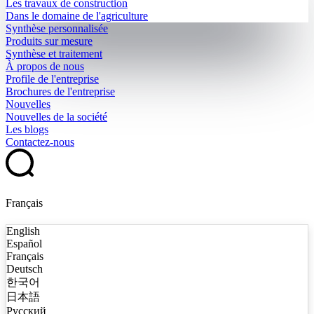
Les travaux de construction
Dans le domaine de l'agriculture
Synthèse personnalisée
Produits sur mesure
Synthèse et traitement
À propos de nous
Profile de l'entreprise
Brochures de l'entreprise
Nouvelles
Nouvelles de la société
Les blogs
Contactez-nous
Français
English
Español
Français
Deutsch
한국어
日本語
Русский