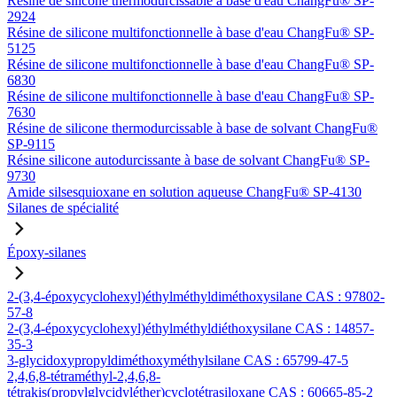
Résine de silicone thermodurcissable à base d'eau ChangFu® SP-
2924
Résine de silicone multifonctionnelle à base d'eau ChangFu® SP-
5125
Résine de silicone multifonctionnelle à base d'eau ChangFu® SP-
6830
Résine de silicone multifonctionnelle à base d'eau ChangFu® SP-
7630
Résine de silicone thermodurcissable à base de solvant ChangFu®
SP-9115
Résine silicone autodurcissante à base de solvant ChangFu® SP-
9730
Amide silsesquioxane en solution aqueuse ChangFu® SP-4130
Silanes de spécialité
Époxy-silanes
2-(3,4-époxycyclohexyl)éthylméthyldiméthoxysilane CAS : 97802-
57-8
2-(3,4-époxycyclohexyl)éthylméthyldiéthoxysilane CAS : 14857-
35-3
3-glycidoxypropyldiméthoxyméthylsilane CAS : 65799-47-5
2,4,6,8-tétraméthyl-2,4,6,8-
tétrakis(propylglycidyléther)cyclotétrasiloxane CAS : 60665-85-2