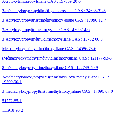
Acryloxytriisopropylsilane CAS : 157859-20-6
3-méthacryloxypropyldiméthylchlorosilane CAS : 24636-31-5
3-Acryloxypropyltris(triméthylsiloxy)silane CAS : 17096-12-7
3-Acryloxypropyltriméthoxysilane CAS : 4369-14-6
3-Acryloxypropylméthyldiméthoxysilane CAS : 13732-00-8
Méthacryloxyméthyltriméthoxysilane CAS : 54586-78-6
(Méthacryloxyméthyl)méthyldiméthoxysilane CAS : 121177-93-3
8-méthacryloxyoctyltriméthoxysilane CAS : 122749-49-9
3-méthacryloyloxypropylbis(triméthylsiloxy)méthylsilane CAS :
19309-90-1
3-méthacryloxypropyltris(triméthylsiloxy)silane CAS : 17096-07-0
51772-85-1
111918-90-2