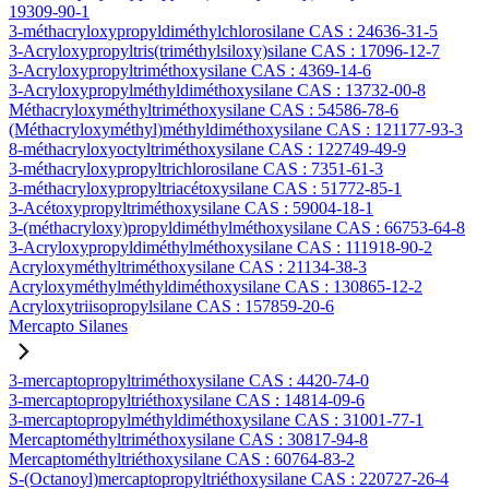
19309-90-1
3-méthacryloxypropyldiméthylchlorosilane CAS : 24636-31-5
3-Acryloxypropyltris(triméthylsiloxy)silane CAS : 17096-12-7
3-Acryloxypropyltriméthoxysilane CAS : 4369-14-6
3-Acryloxypropylméthyldiméthoxysilane CAS : 13732-00-8
Méthacryloxyméthyltriméthoxysilane CAS : 54586-78-6
(Méthacryloxyméthyl)méthyldiméthoxysilane CAS : 121177-93-3
8-méthacryloxyoctyltriméthoxysilane CAS : 122749-49-9
3-méthacryloxypropyltrichlorosilane CAS : 7351-61-3
3-méthacryloxypropyltriacétoxysilane CAS : 51772-85-1
3-Acétoxypropyltriméthoxysilane CAS : 59004-18-1
3-(méthacryloxy)propyldiméthylméthoxysilane CAS : 66753-64-8
3-Acryloxypropyldiméthylméthoxysilane CAS : 111918-90-2
Acryloxyméthyltriméthoxysilane CAS : 21134-38-3
Acryloxyméthylméthyldiméthoxysilane CAS : 130865-12-2
Acryloxytriisopropylsilane CAS : 157859-20-6
Mercapto Silanes
3-mercaptopropyltriméthoxysilane CAS : 4420-74-0
3-mercaptopropyltriéthoxysilane CAS : 14814-09-6
3-mercaptopropylméthyldiméthoxysilane CAS : 31001-77-1
Mercaptométhyltriméthoxysilane CAS : 30817-94-8
Mercaptométhyltriéthoxysilane CAS : 60764-83-2
S-(Octanoyl)mercaptopropyltriéthoxysilane CAS : 220727-26-4