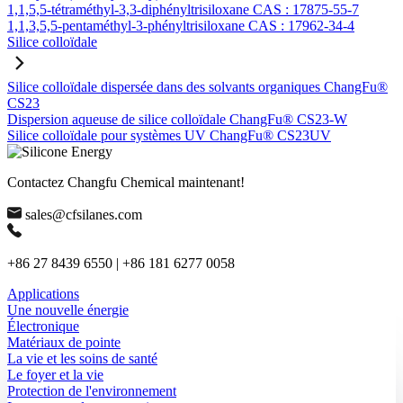
1,1,5,5-tétraméthyl-3,3-diphényltrisiloxane CAS : 17875-55-7
1,1,3,5,5-pentaméthyl-3-phényltrisiloxane CAS : 17962-34-4
Silice colloïdale
Silice colloïdale dispersée dans des solvants organiques ChangFu®
CS23
Dispersion aqueuse de silice colloïdale ChangFu® CS23-W
Silice colloïdale pour systèmes UV ChangFu® CS23UV
Contactez Changfu Chemical maintenant!
sales@cfsilanes.com
+86 27 8439 6550 | +86 181 6277 0058
Applications
Une nouvelle énergie
Électronique
Matériaux de pointe
La vie et les soins de santé
Le foyer et la vie
Protection de l'environnement