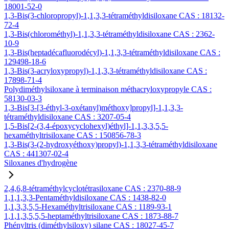
18001-52-0
1,3-Bis(3-chloropropyl)-1,1,3,3-tétraméthyldisiloxane CAS : 18132-
72-4
1,3-Bis(chlorométhyl)-1,1,3,3-tétraméthyldisiloxane CAS : 2362-
10-9
1,3-Bis(heptadécafluorodécyl)-1,1,3,3-tétraméthyldisiloxane CAS :
129498-18-6
1,3-Bis(3-acryloxypropyl)-1,1,3,3-tétraméthyldisiloxane CAS :
17898-71-4
Polydiméthylsiloxane à terminaison méthacryloxypropyle CAS :
58130-03-3
1,3-Bis[3-[3-éthyl-3-oxétanyl)méthoxy]propyl]-1,1,3,3-
tétraméthyldisiloxane CAS : 3207-05-4
1,5-Bis[2-(3,4-époxycyclohexyl)éthyl]-1,1,3,3,5,5-
hexaméthyltrisiloxane CAS : 150856-78-3
1,3-Bis(3-(2-hydroxyéthoxy)propyl)-1,1,3,3-tétraméthyldisiloxane
CAS : 441307-02-4
Siloxanes d'hydrogène
2,4,6,8-tétraméthylcyclotétrasiloxane CAS : 2370-88-9
1,1,1,3,3-Pentaméthyldisiloxane CAS : 1438-82-0
1,1,3,3,5,5-Hexaméthyltrisiloxane CAS : 1189-93-1
1,1,1,3,5,5,5-heptaméthyltrisiloxane CAS : 1873-88-7
Phényltris (diméthylsiloxy) silane CAS : 18027-45-7