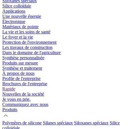
Siloxanes spéciaux
Silice colloïdale
Applications
Une nouvelle énergie
Électronique
Matériaux de pointe
La vie et les soins de santé
Le foyer et la vie
Protection de l'environnement
Les travaux de construction
Dans le domaine de l'agriculture
Synthèse personnalisée
Produits sur mesure
Synthèse et traitement
À propos de nous
Profile de l'entreprise
Brochures de l'entreprise
Rapide
Nouvelles de la société
Je vous en prie.
Communiquez avec nous
Produits
Polymères de silicone
Silanes spéciaux
Siloxanes spéciaux
Silice
colloïdale