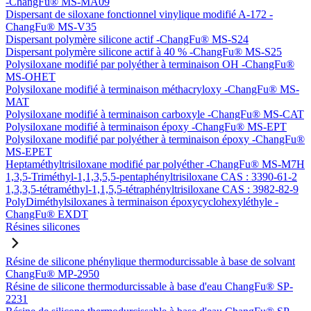
-ChangFu® MS-MA09
Dispersant de siloxane fonctionnel vinylique modifié A-172 -
ChangFu® MS-V35
Dispersant polymère silicone actif -ChangFu® MS-S24
Dispersant polymère silicone actif à 40 % -ChangFu® MS-S25
Polysiloxane modifié par polyéther à terminaison OH -ChangFu®
MS-OHET
Polysiloxane modifié à terminaison méthacryloxy -ChangFu® MS-
MAT
Polysiloxane modifié à terminaison carboxyle -ChangFu® MS-CAT
Polysiloxane modifié à terminaison époxy -ChangFu® MS-EPT
Polysiloxane modifié par polyéther à terminaison époxy -ChangFu®
MS-EPET
Heptaméthyltrisiloxane modifié par polyéther -ChangFu® MS-M7H
1,3,5-Triméthyl-1,1,3,5,5-pentaphényltrisiloxane CAS : 3390-61-2
1,3,3,5-tétraméthyl-1,1,5,5-tétraphényltrisiloxane CAS : 3982-82-9
PolyDiméthylsiloxanes à terminaison époxycyclohexyléthyle -
ChangFu® EXDT
Résines silicones
Résine de silicone phénylique thermodurcissable à base de solvant
ChangFu® MP-2950
Résine de silicone thermodurcissable à base d'eau ChangFu® SP-
2231