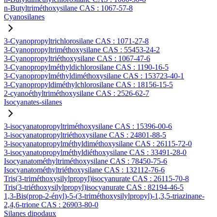
n-Butyltriméthoxysilane CAS : 1067-57-8
Cyanosilanes
3-Cyanopropyltrichlorosilane CAS : 1071-27-8
3-Cyanopropyltriméthoxysilane CAS : 55453-24-2
3-Cyanopropyltriéthoxysilane CAS : 1067-47-6
3-Cyanopropylméthyldichlorosilane CAS : 1190-16-5
3-Cyanopropylméthyldiméthoxysilane CAS : 153723-40-1
3-Cyanopropyldiméthylchlorosilane CAS : 18156-15-5
2-cyanoéthyltriméthoxysilane CAS : 2526-62-7
Isocyanates-silanes
3-isocyanatopropyltriméthoxysilane CAS : 15396-00-6
3-isocyanatopropyltriéthoxysilane CAS : 24801-88-5
3-isocyanatopropylméthyldiméthoxysilane CAS : 26115-72-0
3-isocyanatopropylméthyldiéthoxysilane CAS : 33491-28-0
Isocyanatométhyltriméthoxysilane CAS : 78450-75-6
Isocyanatométhyltriéthoxysilane CAS : 132112-76-6
Tris(3-triméthoxysilylpropyl)isocyanurate CAS : 26115-70-8
Tris(3-triéthoxysilylpropyl)isocyanurate CAS : 82194-46-5
1,3-Bis(prop-2-ényl)-5-(3-triméthoxysilylpropyl)-1,3,5-triazinane-
2,4,6-trione CAS : 26903-80-0
Silanes dipodaux