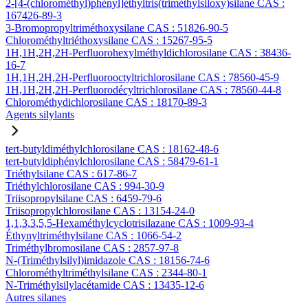
2-[4-(chlorométhyl)phényl]éthyltris(triméthylsiloxy)silane CAS :
167426-89-3
3-Bromopropyltriméthoxysilane CAS : 51826-90-5
Chlorométhyltriéthoxysilane CAS : 15267-95-5
1H,1H,2H,2H-Perfluorohexylméthyldichlorosilane CAS : 38436-
16-7
1H,1H,2H,2H-Perfluorooctyltrichlorosilane CAS : 78560-45-9
1H,1H,2H,2H-Perfluorodécyltrichlorosilane CAS : 78560-44-8
Chlorométhydichlorosilane CAS : 18170-89-3
Agents silylants
tert-butyldiméthylchlorosilane CAS : 18162-48-6
tert-butyldiphénylchlorosilane CAS : 58479-61-1
Triéthylsilane CAS : 617-86-7
Triéthylchlorosilane CAS : 994-30-9
Triisopropylsilane CAS : 6459-79-6
Triisopropylchlorosilane CAS : 13154-24-0
1,1,3,3,5,5-Hexaméthylcyclotrisilazane CAS : 1009-93-4
Éthynyltriméthylsilane CAS : 1066-54-2
Triméthylbromosilane CAS : 2857-97-8
N-(Triméthylsilyl)imidazole CAS : 18156-74-6
Chlorométhyltriméthylsilane CAS : 2344-80-1
N-Triméthylsilylacétamide CAS : 13435-12-6
Autres silanes