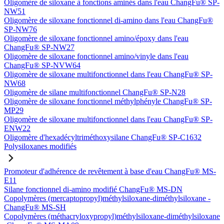
Oligomère de siloxane à fonctions aminés dans l'eau ChangFu® SP-
NW51
Oligomère de siloxane fonctionnel di-amino dans l'eau ChangFu®
SP-NW76
Oligomère de siloxane fonctionnel amino/époxy dans l'eau
ChangFu® SP-NW27
Oligomère de siloxane fonctionnel amino/vinyle dans l'eau
ChangFu® SP-NVW64
Oligomère de siloxane multifonctionnel dans l'eau ChangFu® SP-
NW68
Oligomère de silane multifonctionnel ChangFu® SP-N28
Oligomère de siloxane fonctionnel méthylphényle ChangFu® SP-
MP29
Oligomère de siloxane multifonctionnel dans l'eau ChangFu® SP-
ENW22
Oligomère d'hexadécyltriméthoxysilane ChangFu® SP-C1632
Polysiloxanes modifiés
Promoteur d'adhérence de revêtement à base d'eau ChangFu® MS-
E11
Silane fonctionnel di-amino modifié ChangFu® MS-DN
Copolymères (mercaptopropyl)méthylsiloxane-diméthylsiloxane -
ChangFu® MS-SH
Copolymères (méthacryloxypropyl)méthylsiloxane-diméthylsiloxane