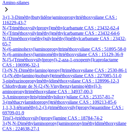
Amino-silanes
3-(1,3-Diméthylbutylidène)aminopropyltriéthoxysilane CAS :
116229-43-7
N-(Triméthoxysilylpropyl)méthylcarbamate CAS : 23432-62-4
N-(Triméthoxysilylméthyl)méthylcarbamate CAS : 23432-64-6
N-[Diméthoxy(méthyl)silylméthyl]méthylcarbamate CAS : 23432-
65-7
N-(6-aminohexyl)aminopropyltriméthoxysilane CAS : 51895-58-0
N-(6-aminohexyl)aminométhyltriéthoxysilane CAS : 15129-36-9
N-[5-(Triméthoxysilylpropyl)-2-aza-1-oxopentyl]caprolactame
CAS : 106996-32-1
[3-(N,N-Diméthylamino)propyl]triméthoxysilane CAS : 2530-86-1
(3-(N-éthylamino)isobutyl)triméthoxysilane CAS : 227085-51-0
3-pipérazinopropylméthyldiméthoxysilane CAS : 128996-12-3
Chlorhydrate de N-[2-(N-Vinylbenzylamino)éthyl]-3-
aminopropyltriméthoxysilane CAS : 34937-00-3
3-Aminopropyltris(triméthylsiloxy)silane CAS : 25357-81-7
3-(méthacrylamidopropyl)triéthoxysilane CAS : 109213-85-6
1,1,3,3-tétraméthyl-2-(3-(triméthoxysilyl)propyl)guanidine CAS :
69709-01-9
Tris[3-(triéthoxysilyl)propyl]amine CAS : 18784-74-2
3-(N,N-Diméthylaminopropyl)aminopropylméthyldiméthoxysilane
CAS : 224638-27-1