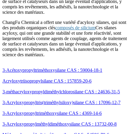
de surface et catalyseurs dans un large éventail d'applications, y
compris les revêtements, les adhésifs, la nanotechnologie et la
science des matériaux.
ChangFu Chemical a offert une variété d'acyloxy silanes, qui sont
des produits organiques clés
composés de silicium
Ces silanes
acyloxy, qui ont une grande stabilité et une forte réactivité, sont
largement utilisés comme agents de couplage, agents de traitement
de surface et catalyseurs dans un large éventail d'applications, y
compris les revêtements, les adhésifs, la nanotechnologie et la
science des matériaux.
3-Acétoxypropyltriméthoxysilane CAS : 59004-18-1
Acryloxytriisopropylsilane CAS : 157859-20-6
3-méthacryloxypropyldiméthylchlorosilane CAS : 24636-31-5
3-Acryloxypropyltris(triméthylsiloxy)silane CAS : 17096-12-7
3-Acryloxypropyltriméthoxysilane CAS : 4369-14-6
3-Acryloxypropylméthyldiméthoxysilane CAS : 13732-00-8