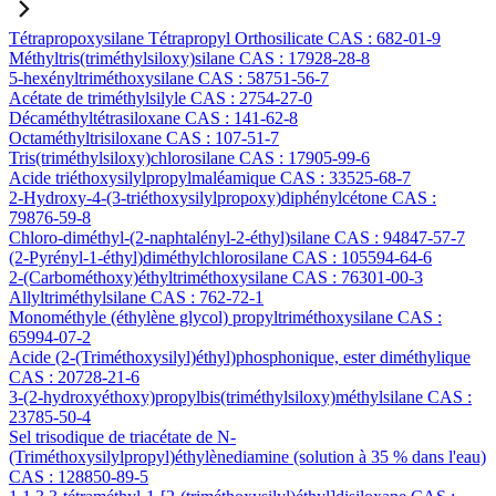
Tétrapropoxysilane Tétrapropyl Orthosilicate CAS : 682-01-9
Méthyltris(triméthylsiloxy)silane CAS : 17928-28-8
5-hexényltriméthoxysilane CAS : 58751-56-7
Acétate de triméthylsilyle CAS : 2754-27-0
Décaméthyltétrasiloxane CAS : 141-62-8
Octaméthyltrisiloxane CAS : 107-51-7
Tris(triméthylsiloxy)chlorosilane CAS : 17905-99-6
Acide triéthoxysilylpropylmaléamique CAS : 33525-68-7
2-Hydroxy-4-(3-triéthoxysilylpropoxy)diphénylcétone CAS :
79876-59-8
Chloro-diméthyl-(2-naphtalényl-2-éthyl)silane CAS : 94847-57-7
(2-Pyrényl-1-éthyl)diméthylchlorosilane CAS : 105594-64-6
2-(Carbométhoxy)éthyltriméthoxysilane CAS : 76301-00-3
Allyltriméthylsilane CAS : 762-72-1
Monométhyle (éthylène glycol) propyltriméthoxysilane CAS :
65994-07-2
Acide (2-(Triméthoxysilyl)éthyl)phosphonique, ester diméthylique
CAS : 20728-21-6
3-(2-hydroxyéthoxy)propylbis(triméthylsiloxy)méthylsilane CAS :
23785-50-4
Sel trisodique de triacétate de N-
(Triméthoxysilylpropyl)éthylènediamine (solution à 35 % dans l'eau)
CAS : 128850-89-5