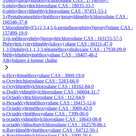
3-phénylpropyldiméthylchlorosilane CAS : 17146-09-7
6-phénylhexyltrichlorosilane CAS : 18035-33-1
6-phénylhexyldiméthylchlorosilane CAS : 97451-53-1
3-(Pentabromophénylméthoxy)propyldiméthylchlorosilane CAS :
166546-37-8
Chlorodiméthyl[3-(2,3,4,5,6-pentafluorophényl)propyl]silane CAS :
157499-19-9
3-(p-méthoxyphényl)propyltrichlorosilane CAS : 163155-57-5
Phényltris (vinyldiméthylsiloxy) silane CAS : 60111-47-9
1,3-Diphényl-1,1,3,3-tétraméthoxydisiloxane CAS : 17938-09-9
Méthyldiphénylméthoxysilane CAS : 18407-48-2
Alkylsilanes à longue chaîne
n-Hexyltriméthoxysilane CAS : 3069-19-0
n-Octyltrichlorosilane CAS : 5283-66-9
n-Octyldiméthylchlorosilane CAS : 18162-84-0
n-Dodécyldiméthylchlorosilane CAS : 66604-31-7
n-Octadécyltrichlorosilane CAS : 112-04-9
n-Hexadécyltriméthoxysilane CAS : 16415-12-6
n-Octadécyltriméthoxysilane CAS : 3069-42-9
n-Octadécyltriéthoxysilane CAS : 7399-00-0
n-octadécyldiméthylchlorosilane CAS : 18643-08-8
n-octadécyldiisobutylchlorosilane CAS : 162578-86-1
n-Butyldiméthylméthoxysilane CAS : 64712-50-1
n-Butyldiméthylchlorosilane CAS : 1000-50-6