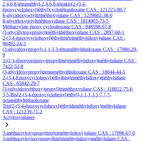
2,4,6,8-tétraméthyl-2,4,6,8-tétrakis[2-(3,4-
époxycyclohexyl)éthyl]cyclotétrasiloxane CAS : 121225-98-7
8-glycidoxyoctyltriméthoxysilane CAS : 1239602-38-0
8-glycidoxyoctyltriéthoxysilane CAS : 1814903-73-5
Méthacrylate époxy cyclosiloxane CAS : 948598-97-8
(3-glycidyloxypropyl)méthyldiéthoxysilane CAS : 2897-60-1
2-(3,4-époxycyclohexyl)éthyltris(triméthylsiloxy)silane CAS :
90492-24-3
(3-glycidoxypropyl)-1,1,3,3-tétraméthyldisiloxane CAS : 17980-29-
9
3-(2,3-époxypropoxy)propylbis(triméthylsiloxy)méthylsilane CAS :
7422-52-8
(3-glycidoxypropyl)pentaméthyldisiloxane CAS : 18044-44-5
2-(3,4-Epoxycyclohexyl)éthylbis(triméthylsiloxy)méthylsilane
CAS : 65842-29-7
[3-(glycidoxyéthoxy)propyl]triméthoxysilane CAS : 118822-75-6
3,5-Bis[2-(3,4-époxycyclohexyl)éthyl]-1,1,1,3,5,7,7,7-
octaméthyltétrasiloxane
Tris[2-(3,4-époxycyclohexyl)éthyldiméthylsiloxy]méthylsilane
CAS : 121239-71-2
Acryloxysilanes
3-méthacryloxypropyltris(triméthylsiloxy)silane CAS : 17096-07-0
3-méthacryloyloxypropylbis(triméthylsiloxy)méthylsilane CAS :