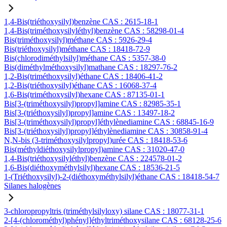
1,4-Bis(triéthoxysilyl)benzène CAS : 2615-18-1
1,4-Bis(triméthoxysilyléthyl)benzène CAS : 58298-01-4
Bis(triméthoxysilyl)méthane CAS : 5926-29-4
Bis(triéthoxysilyl)méthane CAS : 18418-72-9
Bis(chlorodiméthylsilyl)méthane CAS : 5357-38-0
Bis(diméthylméthoxysilyl)mathane CAS : 18297-76-2
1,2-Bis(triméthoxysilyl)éthane CAS : 18406-41-2
1,2-Bis(triéthoxysilyl)éthane CAS : 16068-37-4
1,6-Bis(triméthoxysilyl)hexane CAS : 87135-01-1
Bis[3-(triméthoxysilyl)propyl]amine CAS : 82985-35-1
Bis[3-(triéthoxysilyl)propyl]amine CAS : 13497-18-2
Bis[3-(triméthoxysilyl)propyl]éthylènediamine CAS : 68845-16-9
Bis[3-(triéthoxysilyl)propyl]éthylènediamine CAS : 30858-91-4
N,N-bis (3-triméthoxysilylpropyl)urée CAS : 18418-53-6
Bis(méthyldiéthoxysilylpropyl)amine CAS : 31020-47-0
1,4-Bis(triéthoxysilyléthyl)benzène CAS : 224578-01-2
1,6-Bis(diéthoxyméthylsilyl)hexane CAS : 18536-21-5
1-(Triéthoxysilyl)-2-(diéthoxyméthylsilyl)éthane CAS : 18418-54-7
Silanes halogènes
3-chloropropyltris (triméthylsilyloxy) silane CAS : 18077-31-1
2-[4-(chlorométhyl)phényl]éthyltriméthoxysilane CAS : 68128-25-6