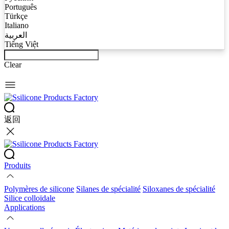
Português
Türkçe
Italiano
العربية
Tiếng Việt
Clear
返回
Produits
Polymères de silicone
Silanes de spécialité
Siloxanes de spécialité
Silice colloïdale
Applications