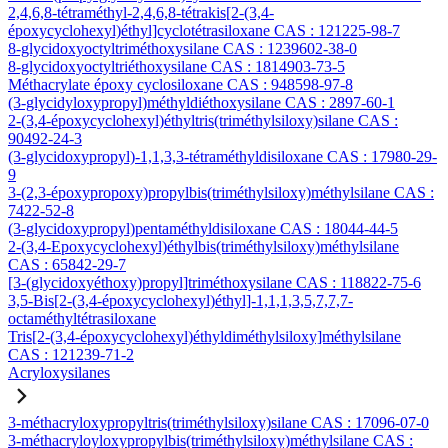
2,4,6,8-tétraméthyl-2,4,6,8-tétrakis[2-(3,4-
époxycyclohexyl)éthyl]cyclotétrasiloxane CAS : 121225-98-7
8-glycidoxyoctyltriméthoxysilane CAS : 1239602-38-0
8-glycidoxyoctyltriéthoxysilane CAS : 1814903-73-5
Méthacrylate époxy cyclosiloxane CAS : 948598-97-8
(3-glycidyloxypropyl)méthyldiéthoxysilane CAS : 2897-60-1
2-(3,4-époxycyclohexyl)éthyltris(triméthylsiloxy)silane CAS :
90492-24-3
(3-glycidoxypropyl)-1,1,3,3-tétraméthyldisiloxane CAS : 17980-29-
9
3-(2,3-époxypropoxy)propylbis(triméthylsiloxy)méthylsilane CAS :
7422-52-8
(3-glycidoxypropyl)pentaméthyldisiloxane CAS : 18044-44-5
2-(3,4-Epoxycyclohexyl)éthylbis(triméthylsiloxy)méthylsilane
CAS : 65842-29-7
[3-(glycidoxyéthoxy)propyl]triméthoxysilane CAS : 118822-75-6
3,5-Bis[2-(3,4-époxycyclohexyl)éthyl]-1,1,1,3,5,7,7,7-
octaméthyltétrasiloxane
Tris[2-(3,4-époxycyclohexyl)éthyldiméthylsiloxy]méthylsilane
CAS : 121239-71-2
Acryloxysilanes
3-méthacryloxypropyltris(triméthylsiloxy)silane CAS : 17096-07-0
3-méthacryloyloxypropylbis(triméthylsiloxy)méthylsilane CAS :