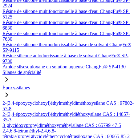
Résine de silicone thermodurcissable à base d'eau ChangFu® SP-
2924
Résine de silicone multifonctionnelle à base d'eau ChangFu® SP-
5125
Résine de silicone multifonctionnelle à base d'eau ChangFu® SP-
6830
Résine de silicone multifonctionnelle à base d'eau ChangFu® SP-
7630
Résine de silicone thermodurcissable à base de solvant ChangFu®
SP-9115
Résine silicone autodurcissante à base de solvant ChangFu® SP-
9730
Amide silsesquioxane en solution aqueuse ChangFu® SP-4130
Silanes de spécialité
Époxy-silanes
2-(3,4-époxycyclohexyl)éthylméthyldiméthoxysilane CAS : 97802-
57-8
2-(3,4-époxycyclohexyl)éthylméthyldiéthoxysilane CAS : 14857-
35-3
3-glycidoxypropyldiméthoxyméthylsilane CAS : 65799-47-5
2,4,6,8-tétraméthyl-2,4,6,8-
tétrakis(propylglycidyléther)cyclotétrasiloxane CAS : 60665-85-2