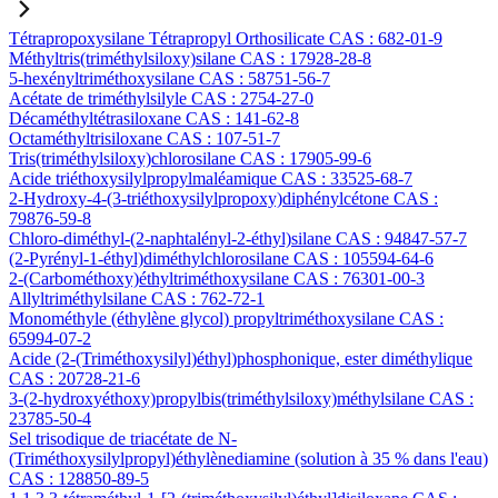
Tétrapropoxysilane Tétrapropyl Orthosilicate CAS : 682-01-9
Méthyltris(triméthylsiloxy)silane CAS : 17928-28-8
5-hexényltriméthoxysilane CAS : 58751-56-7
Acétate de triméthylsilyle CAS : 2754-27-0
Décaméthyltétrasiloxane CAS : 141-62-8
Octaméthyltrisiloxane CAS : 107-51-7
Tris(triméthylsiloxy)chlorosilane CAS : 17905-99-6
Acide triéthoxysilylpropylmaléamique CAS : 33525-68-7
2-Hydroxy-4-(3-triéthoxysilylpropoxy)diphénylcétone CAS :
79876-59-8
Chloro-diméthyl-(2-naphtalényl-2-éthyl)silane CAS : 94847-57-7
(2-Pyrényl-1-éthyl)diméthylchlorosilane CAS : 105594-64-6
2-(Carbométhoxy)éthyltriméthoxysilane CAS : 76301-00-3
Allyltriméthylsilane CAS : 762-72-1
Monométhyle (éthylène glycol) propyltriméthoxysilane CAS :
65994-07-2
Acide (2-(Triméthoxysilyl)éthyl)phosphonique, ester diméthylique
CAS : 20728-21-6
3-(2-hydroxyéthoxy)propylbis(triméthylsiloxy)méthylsilane CAS :
23785-50-4
Sel trisodique de triacétate de N-
(Triméthoxysilylpropyl)éthylènediamine (solution à 35 % dans l'eau)
CAS : 128850-89-5