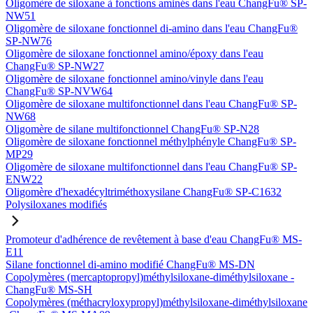
Oligomère de siloxane à fonctions aminés dans l'eau ChangFu® SP-
NW51
Oligomère de siloxane fonctionnel di-amino dans l'eau ChangFu®
SP-NW76
Oligomère de siloxane fonctionnel amino/époxy dans l'eau
ChangFu® SP-NW27
Oligomère de siloxane fonctionnel amino/vinyle dans l'eau
ChangFu® SP-NVW64
Oligomère de siloxane multifonctionnel dans l'eau ChangFu® SP-
NW68
Oligomère de silane multifonctionnel ChangFu® SP-N28
Oligomère de siloxane fonctionnel méthylphényle ChangFu® SP-
MP29
Oligomère de siloxane multifonctionnel dans l'eau ChangFu® SP-
ENW22
Oligomère d'hexadécyltriméthoxysilane ChangFu® SP-C1632
Polysiloxanes modifiés
Promoteur d'adhérence de revêtement à base d'eau ChangFu® MS-
E11
Silane fonctionnel di-amino modifié ChangFu® MS-DN
Copolymères (mercaptopropyl)méthylsiloxane-diméthylsiloxane -
ChangFu® MS-SH
Copolymères (méthacryloxypropyl)méthylsiloxane-diméthylsiloxane