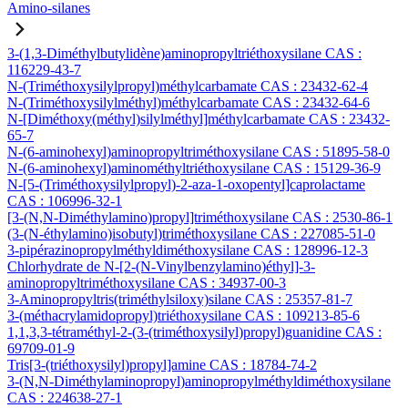
Amino-silanes
3-(1,3-Diméthylbutylidène)aminopropyltriéthoxysilane CAS :
116229-43-7
N-(Triméthoxysilylpropyl)méthylcarbamate CAS : 23432-62-4
N-(Triméthoxysilylméthyl)méthylcarbamate CAS : 23432-64-6
N-[Diméthoxy(méthyl)silylméthyl]méthylcarbamate CAS : 23432-
65-7
N-(6-aminohexyl)aminopropyltriméthoxysilane CAS : 51895-58-0
N-(6-aminohexyl)aminométhyltriéthoxysilane CAS : 15129-36-9
N-[5-(Triméthoxysilylpropyl)-2-aza-1-oxopentyl]caprolactame
CAS : 106996-32-1
[3-(N,N-Diméthylamino)propyl]triméthoxysilane CAS : 2530-86-1
(3-(N-éthylamino)isobutyl)triméthoxysilane CAS : 227085-51-0
3-pipérazinopropylméthyldiméthoxysilane CAS : 128996-12-3
Chlorhydrate de N-[2-(N-Vinylbenzylamino)éthyl]-3-
aminopropyltriméthoxysilane CAS : 34937-00-3
3-Aminopropyltris(triméthylsiloxy)silane CAS : 25357-81-7
3-(méthacrylamidopropyl)triéthoxysilane CAS : 109213-85-6
1,1,3,3-tétraméthyl-2-(3-(triméthoxysilyl)propyl)guanidine CAS :
69709-01-9
Tris[3-(triéthoxysilyl)propyl]amine CAS : 18784-74-2
3-(N,N-Diméthylaminopropyl)aminopropylméthyldiméthoxysilane
CAS : 224638-27-1