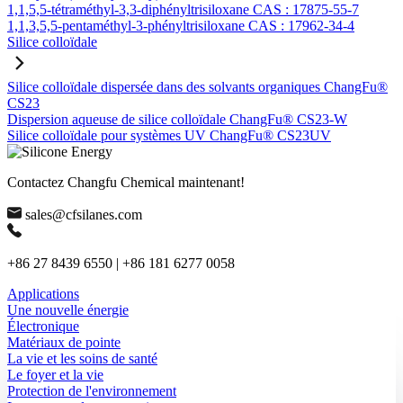
1,1,5,5-tétraméthyl-3,3-diphényltrisiloxane CAS : 17875-55-7
1,1,3,5,5-pentaméthyl-3-phényltrisiloxane CAS : 17962-34-4
Silice colloïdale
Silice colloïdale dispersée dans des solvants organiques ChangFu®
CS23
Dispersion aqueuse de silice colloïdale ChangFu® CS23-W
Silice colloïdale pour systèmes UV ChangFu® CS23UV
Contactez Changfu Chemical maintenant!
sales@cfsilanes.com
+86 27 8439 6550 | +86 181 6277 0058
Applications
Une nouvelle énergie
Électronique
Matériaux de pointe
La vie et les soins de santé
Le foyer et la vie
Protection de l'environnement