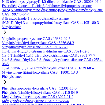
N-(3-triéthoxysilylpropyl)-4,5-dihydroimidazole CAS : 58068-97-6
Ester diéthylique de l'acide 3-(triéthoxysilyl)propylaspartique
3-[2-(2-Aminoéthylamino)éthylamino]propylméthyldiméthoxysilane
CAS : 99740-64-4
3-(Benzotriazole-1-yl)propyltriméthoxysilane
(N,N-Diéthyl-3-aminopropyl)triméthoxysilane CAS : 41051-80-3
Vinyle-silane
Vinyltriisopropénoxysilane CAS : 15332-99-7
Vinyltris(triméthylsiloxy)silane CAS : 5356-84-3
Vinyldiméthylchlorosilane CAS : 1719-58-0
1,3-Divinyl-1,1,3,3-tétraméthyldisilazane CAS : 7691-02-3
1,3,5-Triméthyl-1,3,5-trivinylcyclotrisiloxane CAS : 3901-77-7
2,4,6,8-tétraméthyl-2,4,6,8-tétravinylcyclotétrasiloxane CAS : 2554-
06-5
1,3-Divinyl-1,1,3,3-Tétraméthoxydisiloxane CAS : 18293-85-1
(4-vinylphényl)triméthoxysilane CAS : 18001-13-3
Phénylsilanes
Phényltrisisopropényloxysilane CAS : 52301-18-5
Phényltris (triméthylsiloxy) silane CAS : 2116-84-9
Méthylphényldiméthoxysilane CAS : 3027-21-2
Méthylphényldiéthoxysilane CAS : 775-56-4