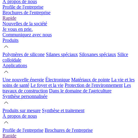
À propos de nous
Profile de l'entreprise
Brochures de l'entreprise
Rapide
Nouvelles de la société
Je vous en prie.
Communiquez avec nous
Produits
Polymères de silicone
Silanes spéciaux
Siloxanes spéciaux
Silice
colloïdale
Applications
Une nouvelle énergie
Électronique
Matériaux de pointe
La vie et les
soins de santé
Le foyer et la vie
Protection de l'environnement
Les
travaux de construction
Dans le domaine de l'agriculture
Synthèse personnalisée
Produits sur mesure
Synthèse et traitement
À propos de nous
Profile de l'entreprise
Brochures de l'entreprise
Rapide