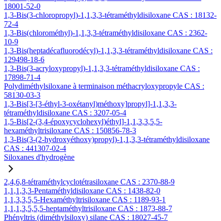
18001-52-0
1,3-Bis(3-chloropropyl)-1,1,3,3-tétraméthyldisiloxane CAS : 18132-
72-4
1,3-Bis(chlorométhyl)-1,1,3,3-tétraméthyldisiloxane CAS : 2362-
10-9
1,3-Bis(heptadécafluorodécyl)-1,1,3,3-tétraméthyldisiloxane CAS :
129498-18-6
1,3-Bis(3-acryloxypropyl)-1,1,3,3-tétraméthyldisiloxane CAS :
17898-71-4
Polydiméthylsiloxane à terminaison méthacryloxypropyle CAS :
58130-03-3
1,3-Bis[3-[3-éthyl-3-oxétanyl)méthoxy]propyl]-1,1,3,3-
tétraméthyldisiloxane CAS : 3207-05-4
1,5-Bis[2-(3,4-époxycyclohexyl)éthyl]-1,1,3,3,5,5-
hexaméthyltrisiloxane CAS : 150856-78-3
1,3-Bis(3-(2-hydroxyéthoxy)propyl)-1,1,3,3-tétraméthyldisiloxane
CAS : 441307-02-4
Siloxanes d'hydrogène
2,4,6,8-tétraméthylcyclotétrasiloxane CAS : 2370-88-9
1,1,1,3,3-Pentaméthyldisiloxane CAS : 1438-82-0
1,1,3,3,5,5-Hexaméthyltrisiloxane CAS : 1189-93-1
1,1,1,3,5,5,5-heptaméthyltrisiloxane CAS : 1873-88-7
Phényltris (diméthylsiloxy) silane CAS : 18027-45-7