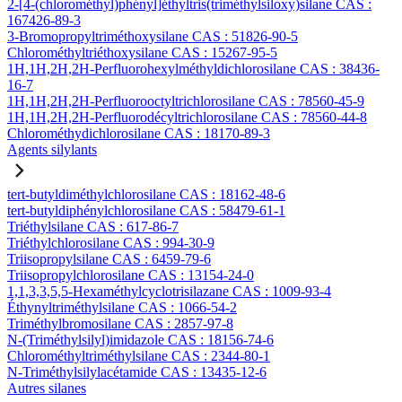
2-[4-(chlorométhyl)phényl]éthyltris(triméthylsiloxy)silane CAS :
167426-89-3
3-Bromopropyltriméthoxysilane CAS : 51826-90-5
Chlorométhyltriéthoxysilane CAS : 15267-95-5
1H,1H,2H,2H-Perfluorohexylméthyldichlorosilane CAS : 38436-
16-7
1H,1H,2H,2H-Perfluorooctyltrichlorosilane CAS : 78560-45-9
1H,1H,2H,2H-Perfluorodécyltrichlorosilane CAS : 78560-44-8
Chlorométhydichlorosilane CAS : 18170-89-3
Agents silylants
tert-butyldiméthylchlorosilane CAS : 18162-48-6
tert-butyldiphénylchlorosilane CAS : 58479-61-1
Triéthylsilane CAS : 617-86-7
Triéthylchlorosilane CAS : 994-30-9
Triisopropylsilane CAS : 6459-79-6
Triisopropylchlorosilane CAS : 13154-24-0
1,1,3,3,5,5-Hexaméthylcyclotrisilazane CAS : 1009-93-4
Éthynyltriméthylsilane CAS : 1066-54-2
Triméthylbromosilane CAS : 2857-97-8
N-(Triméthylsilyl)imidazole CAS : 18156-74-6
Chlorométhyltriméthylsilane CAS : 2344-80-1
N-Triméthylsilylacétamide CAS : 13435-12-6
Autres silanes