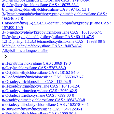
3-phénylpropyldiméthylchlorosilane CAS : 17146-09-7
6-phénylhexyltrichlorosilane CAS : 18035-33-1
6-phénylhexyldiméthylchlorosilane CAS : 97451-53-1
3-(Pentabromophénylméthoxy)propyldiméthylchlorosilane CAS :
166546-37-8
Chlorodiméthyl[3-(2,3,4,5,6-pentafluorophényl)propyl]silane CAS :
157499-19-9
3-(p-méthoxyphényl)propyltrichlorosilane CAS : 163155-57-5
Phényltris (vinyldiméthylsiloxy) silane CAS : 60111-47-9
1,3-Diphényl-1,1,3,3-tétraméthoxydisiloxane CAS : 17938-09-9
Méthyldiphénylméthoxysilane CAS : 18407-48-2
Alkylsilanes à longue chaîne
n-Hexyltriméthoxysilane CAS : 3069-19-0
n-Octyltrichlorosilane CAS : 5283-66-9
n-Octyldiméthylchlorosilane CAS : 18162-84-0
n-Dodécyldiméthylchlorosilane CAS : 66604-31-7
n-Octadécyltrichlorosilane CAS : 112-04-9
n-Hexadécyltriméthoxysilane CAS : 16415-12-6
n-Octadécyltriméthoxysilane CAS : 3069-42-9
n-Octadécyltriéthoxysilane CAS : 7399-00-0
n-octadécyldiméthylchlorosilane CAS : 18643-08-8
n-octadécyldiisobutylchlorosilane CAS : 162578-86-1
n-Butyldiméthylméthoxysilane CAS : 64712-50-1
n-Butyldiméthylchlorosilane CAS : 1000-50-6