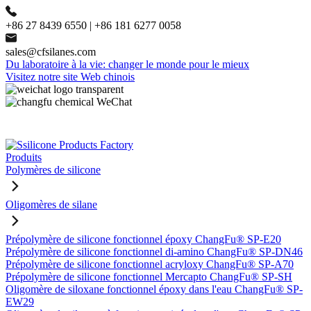
+86 27 8439 6550 | +86 181 6277 0058
sales@cfsilanes.com
Du laboratoire à la vie: changer le monde pour le mieux
Visitez notre site Web chinois
Produits
Polymères de silicone
Oligomères de silane
Prépolymère de silicone fonctionnel époxy ChangFu® SP-E20
Prépolymère de silicone fonctionnel di-amino ChangFu® SP-DN46
Prépolymère de silicone fonctionnel acryloxy ChangFu® SP-A70
Prépolymère de silicone fonctionnel Mercapto ChangFu® SP-SH
Oligomère de siloxane fonctionnel époxy dans l'eau ChangFu® SP-
EW29