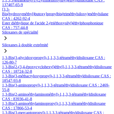
1,1,3,3-tétraméthyl-1-[2-(triméthoxysilyl)éthyl]disiloxane CAS :
137407-65-9
[3,3-
Bis(hydroxyméthyl)butoxy]propylbis(triméthylsiloxy)méthylsilane
CAS : 4262-92-4
Ester diéthylique de l'acide 2-(triéthoxysilyl)éthylphosphonique
CAS : 757-44-8
Siloxanes de spécialité
Siloxanes à double extrémité
1,3-Bis(3-glycidoxypropyl)-1,1,3,3-tétraméthyldisiloxane CAS :
126-80-7
1,3-Bis[2-(3,4-époxycyclohexyl)éthyl]-1,1,3,3-tétraméthyldisiloxane
CAS : 18724-32-8
1,3-Bis(3-méthacryloxypropyl)-1,1,3,3-tétraméthyldisiloxane CAS :
18547-93-8
1,3-Bis(3-aminopropyl)-1,1,3,3-tétraméthyldisiloxane CAS : 2469-
55-8
1,3-Bis(2-aminoéthylaminométhyl)-1,1,3,3-tétraméthyldisiloxane
CAS : 83936-41-8
1,3-Bis(3-aminoéthylaminopropyl)-1,1,3,3-tétraméthyldisiloxane
CAS : 17866-53-4
1,3-Bis(3-mercaptopropyl)-1,1,3,3-tétraméthyldisiloxane CAS :