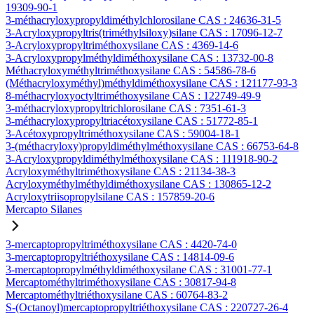
19309-90-1
3-méthacryloxypropyldiméthylchlorosilane CAS : 24636-31-5
3-Acryloxypropyltris(triméthylsiloxy)silane CAS : 17096-12-7
3-Acryloxypropyltriméthoxysilane CAS : 4369-14-6
3-Acryloxypropylméthyldiméthoxysilane CAS : 13732-00-8
Méthacryloxyméthyltriméthoxysilane CAS : 54586-78-6
(Méthacryloxyméthyl)méthyldiméthoxysilane CAS : 121177-93-3
8-méthacryloxyoctyltriméthoxysilane CAS : 122749-49-9
3-méthacryloxypropyltrichlorosilane CAS : 7351-61-3
3-méthacryloxypropyltriacétoxysilane CAS : 51772-85-1
3-Acétoxypropyltriméthoxysilane CAS : 59004-18-1
3-(méthacryloxy)propyldiméthylméthoxysilane CAS : 66753-64-8
3-Acryloxypropyldiméthylméthoxysilane CAS : 111918-90-2
Acryloxyméthyltriméthoxysilane CAS : 21134-38-3
Acryloxyméthylméthyldiméthoxysilane CAS : 130865-12-2
Acryloxytriisopropylsilane CAS : 157859-20-6
Mercapto Silanes
3-mercaptopropyltriméthoxysilane CAS : 4420-74-0
3-mercaptopropyltriéthoxysilane CAS : 14814-09-6
3-mercaptopropylméthyldiméthoxysilane CAS : 31001-77-1
Mercaptométhyltriméthoxysilane CAS : 30817-94-8
Mercaptométhyltriéthoxysilane CAS : 60764-83-2
S-(Octanoyl)mercaptopropyltriéthoxysilane CAS : 220727-26-4