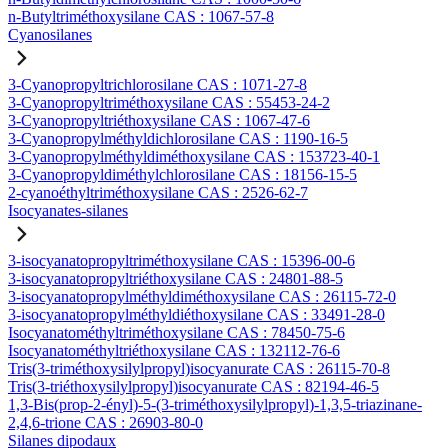
n-Butyltriméthoxysilane CAS : 1067-57-8
Cyanosilanes
3-Cyanopropyltrichlorosilane CAS : 1071-27-8
3-Cyanopropyltriméthoxysilane CAS : 55453-24-2
3-Cyanopropyltriéthoxysilane CAS : 1067-47-6
3-Cyanopropylméthyldichlorosilane CAS : 1190-16-5
3-Cyanopropylméthyldiméthoxysilane CAS : 153723-40-1
3-Cyanopropyldiméthylchlorosilane CAS : 18156-15-5
2-cyanoéthyltriméthoxysilane CAS : 2526-62-7
Isocyanates-silanes
3-isocyanatopropyltriméthoxysilane CAS : 15396-00-6
3-isocyanatopropyltriéthoxysilane CAS : 24801-88-5
3-isocyanatopropylméthyldiméthoxysilane CAS : 26115-72-0
3-isocyanatopropylméthyldiéthoxysilane CAS : 33491-28-0
Isocyanatométhyltriméthoxysilane CAS : 78450-75-6
Isocyanatométhyltriéthoxysilane CAS : 132112-76-6
Tris(3-triméthoxysilylpropyl)isocyanurate CAS : 26115-70-8
Tris(3-triéthoxysilylpropyl)isocyanurate CAS : 82194-46-5
1,3-Bis(prop-2-ényl)-5-(3-triméthoxysilylpropyl)-1,3,5-triazinane-
2,4,6-trione CAS : 26903-80-0
Silanes dipodaux