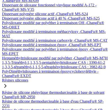
-ChangFu® MS-MA09
Dispersant de siloxane fonctionnel vinylique modifié A-172 -
ChangFu® MS-V35
Dispersant polymère silicone actif -ChangFu® MS-S24
Dispersant polymère silicone actif à 40 % -ChangFu® MS-S25
Polysiloxane modifié par polyéther à terminaison OH -ChangFu®
MS-OHET
Polysiloxane modifié à terminaison méthacryloxy -ChangFu® MS-
MAT
Polysiloxane modifié à terminaison carboxyle -ChangFu® MS-CAT
Polysiloxane modifié à terminaison époxy -ChangFu® MS-EPT
Polysiloxane modifié par polyéther à terminaison époxy -ChangFu®
MS-EPET
Heptaméthyltrisiloxane modifié par polyéther -ChangFu® MS-M7H
1,3,5-Triméthyl-1,1,3,5,5-pentaphényltrisiloxane CAS : 3390-61-2
1,3,3,5-tétraméthyl-1,1,5,5-tétraphényltrisiloxane CAS : 3982-82-9
PolyDiméthylsiloxanes à terminaison époxycyclohexyléthyle -
ChangFu® EXDT
Résines silicones
Résine de silicone phénylique thermodurcissable à base de solvant
ChangFu® MP-2950
Résine de silicone thermodurcissable à base d'eau ChangFu® SP-
2231