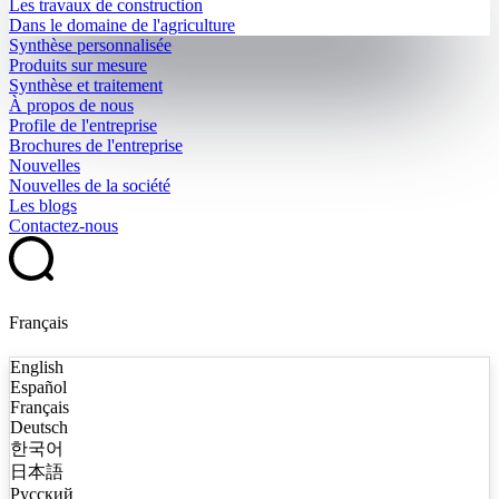
Les travaux de construction
Dans le domaine de l'agriculture
Synthèse personnalisée
Produits sur mesure
Synthèse et traitement
À propos de nous
Profile de l'entreprise
Brochures de l'entreprise
Nouvelles
Nouvelles de la société
Les blogs
Contactez-nous
Français
English
Español
Français
Deutsch
한국어
日本語
Русский