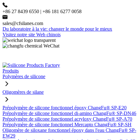
+86 27 8439 6550 | +86 181 6277 0058
sales@cfsilanes.com
Du laboratoire à la vie: changer le monde pour le mieux
Visitez notre site Web chinois
Produits
Polymères de silicone
Oligomères de silane
Prépolymère de silicone fonctionnel époxy ChangFu® SP-E20
Prépolymère de silicone fonctionnel di-amino ChangFu® SP-DN46
Prépolymère de silicone fonctionnel acryloxy ChangFu® SP-A70
Prépolymère de silicone fonctionnel Mercapto ChangFu® SP-SH
Oligomère de siloxane fonctionnel époxy dans l'eau ChangFu® SP-
EW29