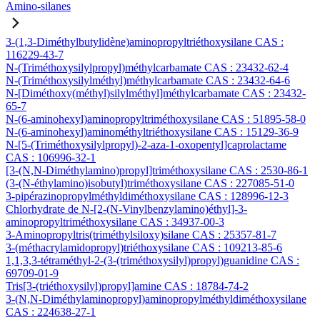
Amino-silanes
3-(1,3-Diméthylbutylidène)aminopropyltriéthoxysilane CAS :
116229-43-7
N-(Triméthoxysilylpropyl)méthylcarbamate CAS : 23432-62-4
N-(Triméthoxysilylméthyl)méthylcarbamate CAS : 23432-64-6
N-[Diméthoxy(méthyl)silylméthyl]méthylcarbamate CAS : 23432-
65-7
N-(6-aminohexyl)aminopropyltriméthoxysilane CAS : 51895-58-0
N-(6-aminohexyl)aminométhyltriéthoxysilane CAS : 15129-36-9
N-[5-(Triméthoxysilylpropyl)-2-aza-1-oxopentyl]caprolactame
CAS : 106996-32-1
[3-(N,N-Diméthylamino)propyl]triméthoxysilane CAS : 2530-86-1
(3-(N-éthylamino)isobutyl)triméthoxysilane CAS : 227085-51-0
3-pipérazinopropylméthyldiméthoxysilane CAS : 128996-12-3
Chlorhydrate de N-[2-(N-Vinylbenzylamino)éthyl]-3-
aminopropyltriméthoxysilane CAS : 34937-00-3
3-Aminopropyltris(triméthylsiloxy)silane CAS : 25357-81-7
3-(méthacrylamidopropyl)triéthoxysilane CAS : 109213-85-6
1,1,3,3-tétraméthyl-2-(3-(triméthoxysilyl)propyl)guanidine CAS :
69709-01-9
Tris[3-(triéthoxysilyl)propyl]amine CAS : 18784-74-2
3-(N,N-Diméthylaminopropyl)aminopropylméthyldiméthoxysilane
CAS : 224638-27-1