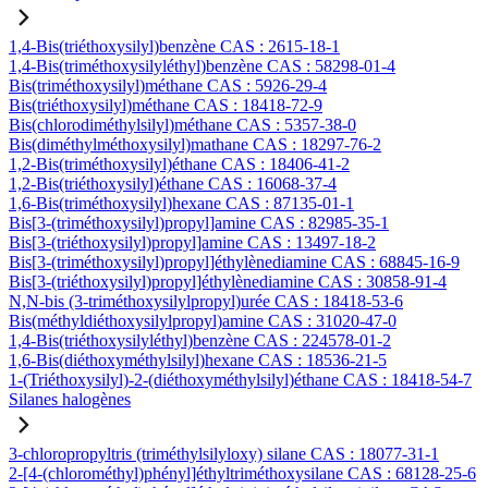
1,4-Bis(triéthoxysilyl)benzène CAS : 2615-18-1
1,4-Bis(triméthoxysilyléthyl)benzène CAS : 58298-01-4
Bis(triméthoxysilyl)méthane CAS : 5926-29-4
Bis(triéthoxysilyl)méthane CAS : 18418-72-9
Bis(chlorodiméthylsilyl)méthane CAS : 5357-38-0
Bis(diméthylméthoxysilyl)mathane CAS : 18297-76-2
1,2-Bis(triméthoxysilyl)éthane CAS : 18406-41-2
1,2-Bis(triéthoxysilyl)éthane CAS : 16068-37-4
1,6-Bis(triméthoxysilyl)hexane CAS : 87135-01-1
Bis[3-(triméthoxysilyl)propyl]amine CAS : 82985-35-1
Bis[3-(triéthoxysilyl)propyl]amine CAS : 13497-18-2
Bis[3-(triméthoxysilyl)propyl]éthylènediamine CAS : 68845-16-9
Bis[3-(triéthoxysilyl)propyl]éthylènediamine CAS : 30858-91-4
N,N-bis (3-triméthoxysilylpropyl)urée CAS : 18418-53-6
Bis(méthyldiéthoxysilylpropyl)amine CAS : 31020-47-0
1,4-Bis(triéthoxysilyléthyl)benzène CAS : 224578-01-2
1,6-Bis(diéthoxyméthylsilyl)hexane CAS : 18536-21-5
1-(Triéthoxysilyl)-2-(diéthoxyméthylsilyl)éthane CAS : 18418-54-7
Silanes halogènes
3-chloropropyltris (triméthylsilyloxy) silane CAS : 18077-31-1
2-[4-(chlorométhyl)phényl]éthyltriméthoxysilane CAS : 68128-25-6