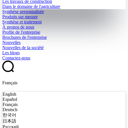
Les travaux de construction
Dans le domaine de l'agriculture
Synthèse personnalisée
Produits sur mesure
Synthèse et traitement
À propos de nous
Profile de l'entreprise
Brochures de l'entreprise
Nouvelles
Nouvelles de la société
Les blogs
Contactez-nous
Français
English
Español
Français
Deutsch
한국어
日本語
Русский