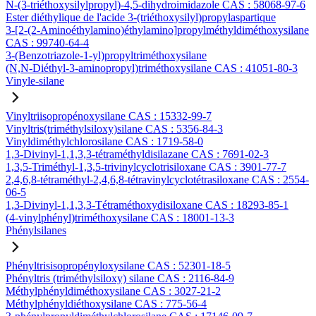
N-(3-triéthoxysilylpropyl)-4,5-dihydroimidazole CAS : 58068-97-6
Ester diéthylique de l'acide 3-(triéthoxysilyl)propylaspartique
3-[2-(2-Aminoéthylamino)éthylamino]propylméthyldiméthoxysilane
CAS : 99740-64-4
3-(Benzotriazole-1-yl)propyltriméthoxysilane
(N,N-Diéthyl-3-aminopropyl)triméthoxysilane CAS : 41051-80-3
Vinyle-silane
Vinyltriisopropénoxysilane CAS : 15332-99-7
Vinyltris(triméthylsiloxy)silane CAS : 5356-84-3
Vinyldiméthylchlorosilane CAS : 1719-58-0
1,3-Divinyl-1,1,3,3-tétraméthyldisilazane CAS : 7691-02-3
1,3,5-Triméthyl-1,3,5-trivinylcyclotrisiloxane CAS : 3901-77-7
2,4,6,8-tétraméthyl-2,4,6,8-tétravinylcyclotétrasiloxane CAS : 2554-
06-5
1,3-Divinyl-1,1,3,3-Tétraméthoxydisiloxane CAS : 18293-85-1
(4-vinylphényl)triméthoxysilane CAS : 18001-13-3
Phénylsilanes
Phényltrisisopropényloxysilane CAS : 52301-18-5
Phényltris (triméthylsiloxy) silane CAS : 2116-84-9
Méthylphényldiméthoxysilane CAS : 3027-21-2
Méthylphényldiéthoxysilane CAS : 775-56-4