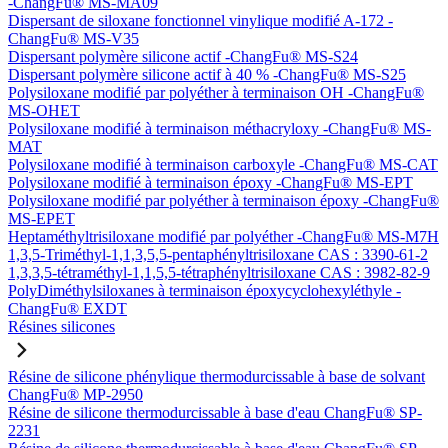
-ChangFu® MS-MA09
Dispersant de siloxane fonctionnel vinylique modifié A-172 -
ChangFu® MS-V35
Dispersant polymère silicone actif -ChangFu® MS-S24
Dispersant polymère silicone actif à 40 % -ChangFu® MS-S25
Polysiloxane modifié par polyéther à terminaison OH -ChangFu®
MS-OHET
Polysiloxane modifié à terminaison méthacryloxy -ChangFu® MS-
MAT
Polysiloxane modifié à terminaison carboxyle -ChangFu® MS-CAT
Polysiloxane modifié à terminaison époxy -ChangFu® MS-EPT
Polysiloxane modifié par polyéther à terminaison époxy -ChangFu®
MS-EPET
Heptaméthyltrisiloxane modifié par polyéther -ChangFu® MS-M7H
1,3,5-Triméthyl-1,1,3,5,5-pentaphényltrisiloxane CAS : 3390-61-2
1,3,3,5-tétraméthyl-1,1,5,5-tétraphényltrisiloxane CAS : 3982-82-9
PolyDiméthylsiloxanes à terminaison époxycyclohexyléthyle -
ChangFu® EXDT
Résines silicones
Résine de silicone phénylique thermodurcissable à base de solvant
ChangFu® MP-2950
Résine de silicone thermodurcissable à base d'eau ChangFu® SP-
2231