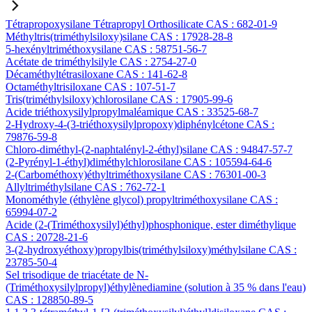
Tétrapropoxysilane Tétrapropyl Orthosilicate CAS : 682-01-9
Méthyltris(triméthylsiloxy)silane CAS : 17928-28-8
5-hexényltriméthoxysilane CAS : 58751-56-7
Acétate de triméthylsilyle CAS : 2754-27-0
Décaméthyltétrasiloxane CAS : 141-62-8
Octaméthyltrisiloxane CAS : 107-51-7
Tris(triméthylsiloxy)chlorosilane CAS : 17905-99-6
Acide triéthoxysilylpropylmaléamique CAS : 33525-68-7
2-Hydroxy-4-(3-triéthoxysilylpropoxy)diphénylcétone CAS :
79876-59-8
Chloro-diméthyl-(2-naphtalényl-2-éthyl)silane CAS : 94847-57-7
(2-Pyrényl-1-éthyl)diméthylchlorosilane CAS : 105594-64-6
2-(Carbométhoxy)éthyltriméthoxysilane CAS : 76301-00-3
Allyltriméthylsilane CAS : 762-72-1
Monométhyle (éthylène glycol) propyltriméthoxysilane CAS :
65994-07-2
Acide (2-(Triméthoxysilyl)éthyl)phosphonique, ester diméthylique
CAS : 20728-21-6
3-(2-hydroxyéthoxy)propylbis(triméthylsiloxy)méthylsilane CAS :
23785-50-4
Sel trisodique de triacétate de N-
(Triméthoxysilylpropyl)éthylènediamine (solution à 35 % dans l'eau)
CAS : 128850-89-5