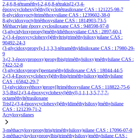
2,4,6,8-tétraméthyl-2,4,6,8-tétrakis[2-(3,4-
époxycyclohexyl)éthyl]cyclotétrasiloxane CAS : 121225-98-7
8-glycidoxyoctyltriméthoxysilane CAS : 1239602-38-0
8-glycidoxyoctyltriéthoxysilane CAS : 1814903-73-5
Méthacrylate époxy cyclosiloxane CAS : 948598-97-8
(3-glycidyloxypropyl)méthyldiéthoxysilane CAS : 2897-60-1
2-(3,4-époxycyclohexyl)éthyltris(triméthylsiloxy)silane CAS :
90492-24-3
(3-glycidoxypropyl)-1,1,3,3-tétraméthyldisiloxane CAS : 17980-29-
9
3-(2,3-époxypropoxy)propylbis(triméthylsiloxy)méthylsilane CAS :
7422-52-8
(3-glycidoxypropyl)pentaméthyldisiloxane CAS : 18044-44-5
2-(3,4-Epoxycyclohexyl)éthylbis(triméthylsiloxy)méthylsilane
CAS : 65842-29-7
[3-(glycidoxyéthoxy)propyl]triméthoxysilane CAS : 118822-75-6
3,5-Bis[2-(3,4-époxycyclohexyl)éthyl]-1,1,1,3,5,7,7,7-
octaméthyltétrasiloxane
Tris[2-(3,4-époxycyclohexyl)éthyldiméthylsiloxy]méthylsilane
CAS : 121239-71-2
Acryloxysilanes
3-méthacryloxypropyltris(triméthylsiloxy)silane CAS : 17096-07-0
3-méthacryloyloxypropylbis(triméthylsiloxy)méthylsilane CAS :