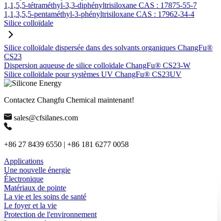
1,1,5,5-tétraméthyl-3,3-diphényltrisiloxane CAS : 17875-55-7
1,1,3,5,5-pentaméthyl-3-phényltrisiloxane CAS : 17962-34-4
Silice colloïdale
Silice colloïdale dispersée dans des solvants organiques ChangFu®
CS23
Dispersion aqueuse de silice colloïdale ChangFu® CS23-W
Silice colloïdale pour systèmes UV ChangFu® CS23UV
Contactez Changfu Chemical maintenant!
sales@cfsilanes.com
+86 27 8439 6550 | +86 181 6277 0058
Applications
Une nouvelle énergie
Électronique
Matériaux de pointe
La vie et les soins de santé
Le foyer et la vie
Protection de l'environnement