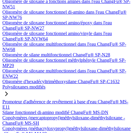
Oligomère de siloxane à fonctions aminés dans l'eau ChangFu® SP-
NW51
Oligomère de siloxane fonctionnel di-amino dans l'eau ChangFu®
SP-NW76
Oligomère de siloxane fonctionnel amino/époxy dans l'eau
ChangFu® SP-NW27
Oligomère de siloxane fonctionnel amino/vinyle dans l'eau
ChangFu® SP-NVW64
Oligomère de siloxane multifonctionnel dans l'eau ChangFu® SP-
NW68
Oligomère de silane multifonctionnel ChangFu® SP-N28
Oligomère de siloxane fonctionnel méthylphényle ChangFu® SP-
MP29
Oligomère de siloxane multifonctionnel dans l'eau ChangFu® SP-
ENW22
Oligomère d'hexadécyltriméthoxysilane ChangFu® SP-C1632
Polysiloxanes modifiés
Promoteur d'adhérence de revêtement à base d'eau ChangFu® MS-
E11
Silane fonctionnel di-amino modifié ChangFu® MS-DN
Copolymères (mercaptopropyl)méthylsiloxane-diméthylsiloxane -
ChangFu® MS-SH
Copolymères (méthacryloxypropyl)méthylsiloxane-diméthylsiloxane