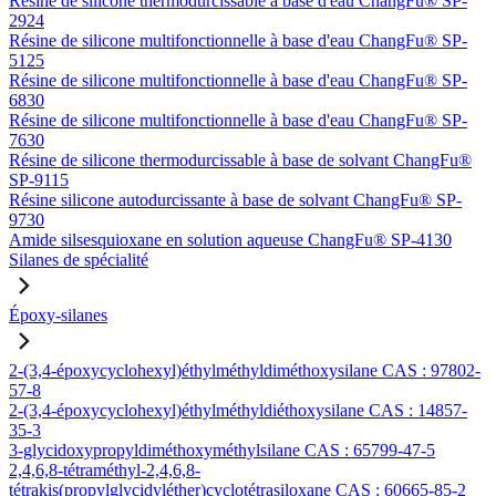
Résine de silicone thermodurcissable à base d'eau ChangFu® SP-
2924
Résine de silicone multifonctionnelle à base d'eau ChangFu® SP-
5125
Résine de silicone multifonctionnelle à base d'eau ChangFu® SP-
6830
Résine de silicone multifonctionnelle à base d'eau ChangFu® SP-
7630
Résine de silicone thermodurcissable à base de solvant ChangFu®
SP-9115
Résine silicone autodurcissante à base de solvant ChangFu® SP-
9730
Amide silsesquioxane en solution aqueuse ChangFu® SP-4130
Silanes de spécialité
Époxy-silanes
2-(3,4-époxycyclohexyl)éthylméthyldiméthoxysilane CAS : 97802-
57-8
2-(3,4-époxycyclohexyl)éthylméthyldiéthoxysilane CAS : 14857-
35-3
3-glycidoxypropyldiméthoxyméthylsilane CAS : 65799-47-5
2,4,6,8-tétraméthyl-2,4,6,8-
tétrakis(propylglycidyléther)cyclotétrasiloxane CAS : 60665-85-2