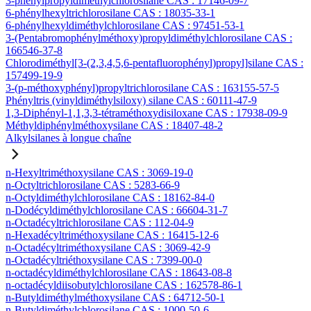
3-phénylpropyldiméthylchlorosilane CAS : 17146-09-7
6-phénylhexyltrichlorosilane CAS : 18035-33-1
6-phénylhexyldiméthylchlorosilane CAS : 97451-53-1
3-(Pentabromophénylméthoxy)propyldiméthylchlorosilane CAS :
166546-37-8
Chlorodiméthyl[3-(2,3,4,5,6-pentafluorophényl)propyl]silane CAS :
157499-19-9
3-(p-méthoxyphényl)propyltrichlorosilane CAS : 163155-57-5
Phényltris (vinyldiméthylsiloxy) silane CAS : 60111-47-9
1,3-Diphényl-1,1,3,3-tétraméthoxydisiloxane CAS : 17938-09-9
Méthyldiphénylméthoxysilane CAS : 18407-48-2
Alkylsilanes à longue chaîne
n-Hexyltriméthoxysilane CAS : 3069-19-0
n-Octyltrichlorosilane CAS : 5283-66-9
n-Octyldiméthylchlorosilane CAS : 18162-84-0
n-Dodécyldiméthylchlorosilane CAS : 66604-31-7
n-Octadécyltrichlorosilane CAS : 112-04-9
n-Hexadécyltriméthoxysilane CAS : 16415-12-6
n-Octadécyltriméthoxysilane CAS : 3069-42-9
n-Octadécyltriéthoxysilane CAS : 7399-00-0
n-octadécyldiméthylchlorosilane CAS : 18643-08-8
n-octadécyldiisobutylchlorosilane CAS : 162578-86-1
n-Butyldiméthylméthoxysilane CAS : 64712-50-1
n-Butyldiméthylchlorosilane CAS : 1000-50-6