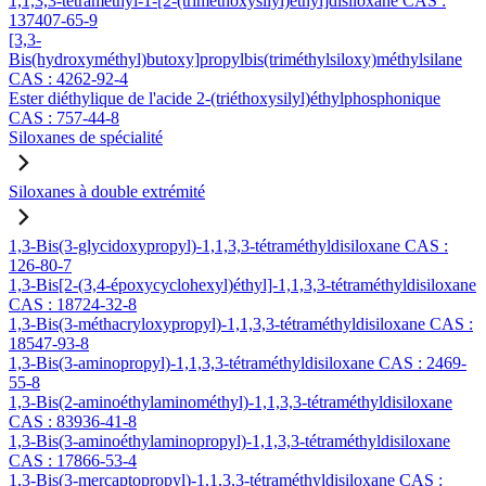
1,1,3,3-tétraméthyl-1-[2-(triméthoxysilyl)éthyl]disiloxane CAS :
137407-65-9
[3,3-
Bis(hydroxyméthyl)butoxy]propylbis(triméthylsiloxy)méthylsilane
CAS : 4262-92-4
Ester diéthylique de l'acide 2-(triéthoxysilyl)éthylphosphonique
CAS : 757-44-8
Siloxanes de spécialité
Siloxanes à double extrémité
1,3-Bis(3-glycidoxypropyl)-1,1,3,3-tétraméthyldisiloxane CAS :
126-80-7
1,3-Bis[2-(3,4-époxycyclohexyl)éthyl]-1,1,3,3-tétraméthyldisiloxane
CAS : 18724-32-8
1,3-Bis(3-méthacryloxypropyl)-1,1,3,3-tétraméthyldisiloxane CAS :
18547-93-8
1,3-Bis(3-aminopropyl)-1,1,3,3-tétraméthyldisiloxane CAS : 2469-
55-8
1,3-Bis(2-aminoéthylaminométhyl)-1,1,3,3-tétraméthyldisiloxane
CAS : 83936-41-8
1,3-Bis(3-aminoéthylaminopropyl)-1,1,3,3-tétraméthyldisiloxane
CAS : 17866-53-4
1,3-Bis(3-mercaptopropyl)-1,1,3,3-tétraméthyldisiloxane CAS :