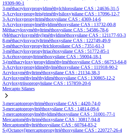
19309-90-1
3-méthacryloxypropyldiméthylchlorosilane CAS : 24636-31-5
3-Acryloxypropyltris(triméthylsiloxy)silane CAS : 17096-12-7
3-Acryloxypropyltriméthoxysilane CAS : 4369-14-6
3-Acryloxypropylméthyldiméthoxysilane CAS : 13732-00-8
Méthacryloxyméthyltriméthoxysilane CAS : 54586-78-6
(Méthacryloxyméthyl)méthyldiméthoxysilane CAS : 121177-93-3
8-méthacryloxyoctyltriméthoxysilane CAS : 122749-49-9
3-méthacryloxypropyltrichlorosilane CAS : 7351-61-3
3-méthacryloxypropyltriacétoxysilane CAS : 51772-85-1
3-Acétoxypropyltriméthoxysilane CAS : 59004-18-1
3-(méthacryloxy)propyldiméthylméthoxysilane CAS : 66753-64-8
3-Acryloxypropyldiméthylméthoxysilane CAS : 111918-90-2
Acryloxyméthyltriméthoxysilane CAS : 21134-38-3
Acryloxyméthylméthyldiméthoxysilane CAS : 130865-12-2
Acryloxytriisopropylsilane CAS : 157859-20-6
Mercapto Silanes
3-mercaptopropyltriméthoxysilane CAS : 4420-74-0
3-mercaptopropyltriéthoxysilane CAS : 14814-09-6
3-mercaptopropylméthyldiméthoxysilane CAS : 31001-77-1
Mercaptométhyltriméthoxysilane CAS : 30817-94-8
Mercaptométhyltriéthoxysilane CAS : 60764-83-2
S-(Octanoyl)mercaptopropyltriéthoxysilane CAS : 220727-26-4