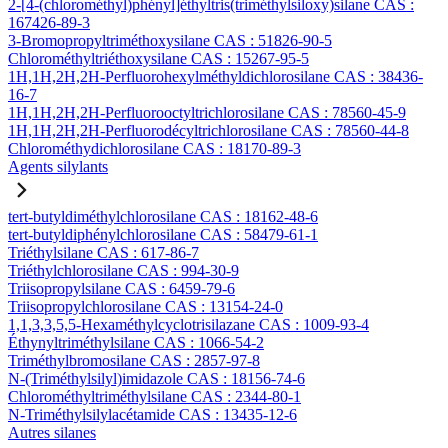
2-[4-(chlorométhyl)phényl]éthyltris(triméthylsiloxy)silane CAS :
167426-89-3
3-Bromopropyltriméthoxysilane CAS : 51826-90-5
Chlorométhyltriéthoxysilane CAS : 15267-95-5
1H,1H,2H,2H-Perfluorohexylméthyldichlorosilane CAS : 38436-
16-7
1H,1H,2H,2H-Perfluorooctyltrichlorosilane CAS : 78560-45-9
1H,1H,2H,2H-Perfluorodécyltrichlorosilane CAS : 78560-44-8
Chlorométhydichlorosilane CAS : 18170-89-3
Agents silylants
tert-butyldiméthylchlorosilane CAS : 18162-48-6
tert-butyldiphénylchlorosilane CAS : 58479-61-1
Triéthylsilane CAS : 617-86-7
Triéthylchlorosilane CAS : 994-30-9
Triisopropylsilane CAS : 6459-79-6
Triisopropylchlorosilane CAS : 13154-24-0
1,1,3,3,5,5-Hexaméthylcyclotrisilazane CAS : 1009-93-4
Éthynyltriméthylsilane CAS : 1066-54-2
Triméthylbromosilane CAS : 2857-97-8
N-(Triméthylsilyl)imidazole CAS : 18156-74-6
Chlorométhyltriméthylsilane CAS : 2344-80-1
N-Triméthylsilylacétamide CAS : 13435-12-6
Autres silanes