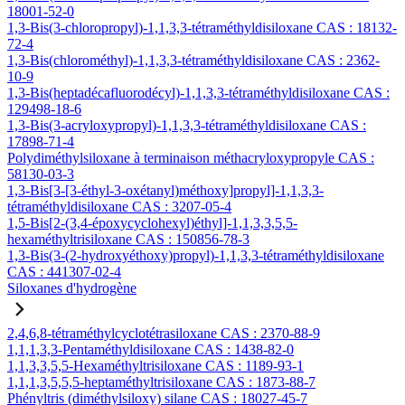
18001-52-0
1,3-Bis(3-chloropropyl)-1,1,3,3-tétraméthyldisiloxane CAS : 18132-
72-4
1,3-Bis(chlorométhyl)-1,1,3,3-tétraméthyldisiloxane CAS : 2362-
10-9
1,3-Bis(heptadécafluorodécyl)-1,1,3,3-tétraméthyldisiloxane CAS :
129498-18-6
1,3-Bis(3-acryloxypropyl)-1,1,3,3-tétraméthyldisiloxane CAS :
17898-71-4
Polydiméthylsiloxane à terminaison méthacryloxypropyle CAS :
58130-03-3
1,3-Bis[3-[3-éthyl-3-oxétanyl)méthoxy]propyl]-1,1,3,3-
tétraméthyldisiloxane CAS : 3207-05-4
1,5-Bis[2-(3,4-époxycyclohexyl)éthyl]-1,1,3,3,5,5-
hexaméthyltrisiloxane CAS : 150856-78-3
1,3-Bis(3-(2-hydroxyéthoxy)propyl)-1,1,3,3-tétraméthyldisiloxane
CAS : 441307-02-4
Siloxanes d'hydrogène
2,4,6,8-tétraméthylcyclotétrasiloxane CAS : 2370-88-9
1,1,1,3,3-Pentaméthyldisiloxane CAS : 1438-82-0
1,1,3,3,5,5-Hexaméthyltrisiloxane CAS : 1189-93-1
1,1,1,3,5,5,5-heptaméthyltrisiloxane CAS : 1873-88-7
Phényltris (diméthylsiloxy) silane CAS : 18027-45-7