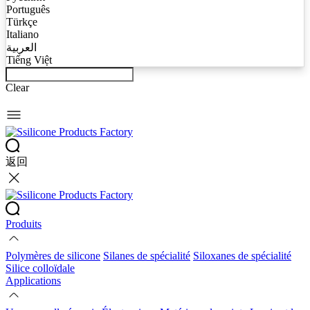
Português
Türkçe
Italiano
العربية
Tiếng Việt
Clear
返回
Produits
Polymères de silicone
Silanes de spécialité
Siloxanes de spécialité
Silice colloïdale
Applications