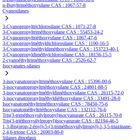
n-Butyltriméthoxysilane CAS : 1067-57-8
Cyanosilanes
3-Cyanopropyltrichlorosilane CAS : 1071-27-8
3-Cyanopropyltriméthoxysilane CAS : 55453-24-2
3-Cyanopropyltriéthoxysilane CAS : 1067-47-6
3-Cyanopropylméthyldichlorosilane CAS : 1190-16-5
3-Cyanopropylméthyldiméthoxysilane CAS : 153723-40-1
3-Cyanopropyldiméthylchlorosilane CAS : 18156-15-5
2-cyanoéthyltriméthoxysilane CAS : 2526-62-7
Isocyanates-silanes
3-isocyanatopropyltriméthoxysilane CAS : 15396-00-6
3-isocyanatopropyltriéthoxysilane CAS : 24801-88-5
3-isocyanatopropylméthyldiméthoxysilane CAS : 26115-72-0
3-isocyanatopropylméthyldiéthoxysilane CAS : 33491-28-0
Isocyanatométhyltriméthoxysilane CAS : 78450-75-6
Isocyanatométhyltriéthoxysilane CAS : 132112-76-6
Tris(3-triméthoxysilylpropyl)isocyanurate CAS : 26115-70-8
Tris(3-triéthoxysilylpropyl)isocyanurate CAS : 82194-46-5
1,3-Bis(prop-2-ényl)-5-(3-triméthoxysilylpropyl)-1,3,5-triazinane-
2,4,6-trione CAS : 26903-80-0
Silanes dipodaux