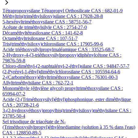
Tétrapropoxysilane Tétrapropyl Orthosilicate CAS : 682-01-9
Méthyltris(triméthylsiloxy)silane CAS : 17928-28-8
5-hexényltriméthoxysilane CAS : 58751-56-7
Acétate de triméthylsilyle CAS : 2754-27-0
Décaméthyltétrasiloxane CAS : 141-62-8
Octaméthyltrisiloxane CAS : 107-51-7
Tris(triméthylsiloxy)chlorosilane CAS : 17905-99-6
Acide triéthoxysilylpropylmaléamique CAS : 33525-68-7
2-Hydroxy-4-(3-triéthoxysilylpropoxy)diphénylcétone CAS :
79876-59-8
Chloro-diméthyl-(2-naphtalényl-2-éthyl)silane CAS : 94847-57-7
(2-Pyrényl-1-éthyl)diméthylchlorosilane CAS : 105594-64-6
2-(Carbométhoxy)éthyltriméthoxysilane CAS : 76301-00-3
Allyltriméthylsilane CAS : 762-72-1
Monométhyle (éthylène glycol) propyltriméthoxysilane CAS :
65994-07-2
Acide (2-(Triméthoxysilyl)éthyl)phosphonique, ester diméthylique
CAS : 20728-21-6
3-(2-hydroxyéthoxy)propylbis(triméthylsiloxy)méthylsilane CAS :
23785-50-4
Sel trisodique de triacétate de N-
(Triméthoxysilylpropyl)éthylènediamine (solution à 35 % dans l'eau)
CAS : 128850-89-5