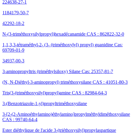
224638-27-1
1184179-50-7
42292-18-2
N-(3-triméthoxysilylpropyl)hexadécanamide CAS : 862822-32-0
1,1,3,3-tétraméthyl-2- (3- (triméthoxylyl) propyl) guanidine Cas:
69709-01-9
34937-00-3
3-aminopropyltris (triméthylsiloxy) Silane Cas: 25357-81-7
(N, N-Diéthyl-3-aminopropyl) triméthoxysilane CAS : 41051-80-3
Tris(3-(triméthoxysilyl)propyl)amine CAS : 82984-64-3
3-(Benzotriazole-1-yl)propyltriméthoxysilane
3-[2-(2-Aminoéthylamino)éthylamino]propylméthyldiméthoxysilane
CAS : 99740-64-4
Ester diéthylique de l'acide 3-(triéthoxysilyl)propylaspartique