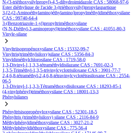
N-(3-triéthoxysilylpropyl)-4,5-dihydroimidazole CAS : 58068-97-6
Ester diéthylique de l'acide 3-(triéthoxysilyl)propylaspartique
3-[2-(2-Aminoéthylamino)éthylamino]propylméthyldiméthoxysilane
CAS : 99740-64-4
3-(Benzotriazole-1-yl)propyltriméthoxysilane
(N,N-Diéthyl-3-aminopropyl)triméthoxysilane CAS : 41051-80-3
Vinyle-silane
Vinyltriisopropénoxysilane CAS : 15332-99-7
Vinyltris(triméthylsiloxy)silane CAS : 5356-84-3
Vinyldiméthylchlorosilane CAS : 1719-58-0
1,3-Divinyl-1,1,3,3-tétraméthyldisilazane CAS : 7691-02-3
1,3,5-Triméthyl-1,3,5-trivinylcyclotrisiloxane CAS : 3901-77-7
2,4,6,8-tétraméthyl-2,4,6,8-tétravinylcyclotétrasiloxane CAS : 2554-
06-5
1,3-Divinyl-1,1,3,3-Tétraméthoxydisiloxane CAS : 18293-85-1
(4-vinylphényl)triméthoxysilane CAS : 18001-13-3
Phénylsilanes
Phényltrisisopropényloxysilane CAS : 52301-18-5
Phényltris (triméthylsiloxy) silane CAS : 2116-84-9
Méthylphényldiméthoxysilane CAS : 3027-21-2
Méthylphényldiéthoxysilane CAS : 775-56-4