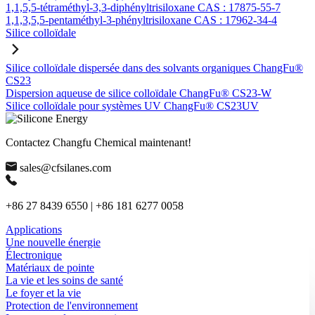
1,1,5,5-tétraméthyl-3,3-diphényltrisiloxane CAS : 17875-55-7
1,1,3,5,5-pentaméthyl-3-phényltrisiloxane CAS : 17962-34-4
Silice colloïdale
Silice colloïdale dispersée dans des solvants organiques ChangFu®
CS23
Dispersion aqueuse de silice colloïdale ChangFu® CS23-W
Silice colloïdale pour systèmes UV ChangFu® CS23UV
Contactez Changfu Chemical maintenant!
sales@cfsilanes.com
+86 27 8439 6550 | +86 181 6277 0058
Applications
Une nouvelle énergie
Électronique
Matériaux de pointe
La vie et les soins de santé
Le foyer et la vie
Protection de l'environnement