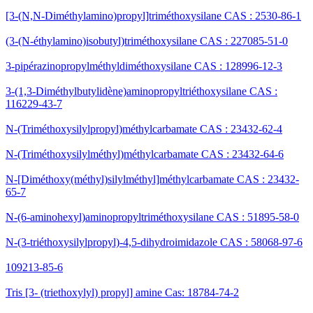
[3-(N,N-Diméthylamino)propyl]triméthoxysilane CAS : 2530-86-1
(3-(N-éthylamino)isobutyl)triméthoxysilane CAS : 227085-51-0
3-pipérazinopropylméthyldiméthoxysilane CAS : 128996-12-3
3-(1,3-Diméthylbutylidène)aminopropyltriéthoxysilane CAS :
116229-43-7
N-(Triméthoxysilylpropyl)méthylcarbamate CAS : 23432-62-4
N-(Triméthoxysilylméthyl)méthylcarbamate CAS : 23432-64-6
N-[Diméthoxy(méthyl)silylméthyl]méthylcarbamate CAS : 23432-
65-7
N-(6-aminohexyl)aminopropyltriméthoxysilane CAS : 51895-58-0
N-(3-triéthoxysilylpropyl)-4,5-dihydroimidazole CAS : 58068-97-6
109213-85-6
Tris [3- (triethoxylyl) propyl] amine Cas: 18784-74-2