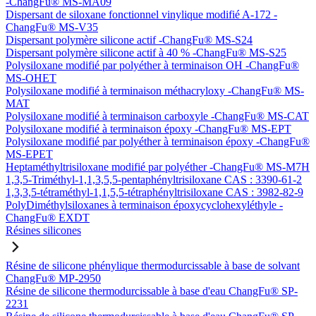
-ChangFu® MS-MA09
Dispersant de siloxane fonctionnel vinylique modifié A-172 -
ChangFu® MS-V35
Dispersant polymère silicone actif -ChangFu® MS-S24
Dispersant polymère silicone actif à 40 % -ChangFu® MS-S25
Polysiloxane modifié par polyéther à terminaison OH -ChangFu®
MS-OHET
Polysiloxane modifié à terminaison méthacryloxy -ChangFu® MS-
MAT
Polysiloxane modifié à terminaison carboxyle -ChangFu® MS-CAT
Polysiloxane modifié à terminaison époxy -ChangFu® MS-EPT
Polysiloxane modifié par polyéther à terminaison époxy -ChangFu®
MS-EPET
Heptaméthyltrisiloxane modifié par polyéther -ChangFu® MS-M7H
1,3,5-Triméthyl-1,1,3,5,5-pentaphényltrisiloxane CAS : 3390-61-2
1,3,3,5-tétraméthyl-1,1,5,5-tétraphényltrisiloxane CAS : 3982-82-9
PolyDiméthylsiloxanes à terminaison époxycyclohexyléthyle -
ChangFu® EXDT
Résines silicones
Résine de silicone phénylique thermodurcissable à base de solvant
ChangFu® MP-2950
Résine de silicone thermodurcissable à base d'eau ChangFu® SP-
2231