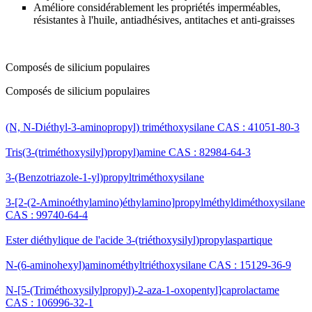
Améliore considérablement les propriétés imperméables,
résistantes à l'huile, antiadhésives, antitaches et anti-graisses
Composés de silicium populaires
Composés de silicium populaires
(N, N-Diéthyl-3-aminopropyl) triméthoxysilane CAS : 41051-80-3
Tris(3-(triméthoxysilyl)propyl)amine CAS : 82984-64-3
3-(Benzotriazole-1-yl)propyltriméthoxysilane
3-[2-(2-Aminoéthylamino)éthylamino]propylméthyldiméthoxysilane
CAS : 99740-64-4
Ester diéthylique de l'acide 3-(triéthoxysilyl)propylaspartique
N-(6-aminohexyl)aminométhyltriéthoxysilane CAS : 15129-36-9
N-[5-(Triméthoxysilylpropyl)-2-aza-1-oxopentyl]caprolactame
CAS : 106996-32-1