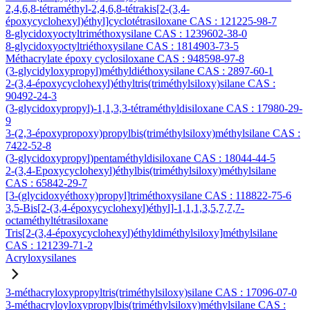
2,4,6,8-tétraméthyl-2,4,6,8-tétrakis[2-(3,4-
époxycyclohexyl)éthyl]cyclotétrasiloxane CAS : 121225-98-7
8-glycidoxyoctyltriméthoxysilane CAS : 1239602-38-0
8-glycidoxyoctyltriéthoxysilane CAS : 1814903-73-5
Méthacrylate époxy cyclosiloxane CAS : 948598-97-8
(3-glycidyloxypropyl)méthyldiéthoxysilane CAS : 2897-60-1
2-(3,4-époxycyclohexyl)éthyltris(triméthylsiloxy)silane CAS :
90492-24-3
(3-glycidoxypropyl)-1,1,3,3-tétraméthyldisiloxane CAS : 17980-29-
9
3-(2,3-époxypropoxy)propylbis(triméthylsiloxy)méthylsilane CAS :
7422-52-8
(3-glycidoxypropyl)pentaméthyldisiloxane CAS : 18044-44-5
2-(3,4-Epoxycyclohexyl)éthylbis(triméthylsiloxy)méthylsilane
CAS : 65842-29-7
[3-(glycidoxyéthoxy)propyl]triméthoxysilane CAS : 118822-75-6
3,5-Bis[2-(3,4-époxycyclohexyl)éthyl]-1,1,1,3,5,7,7,7-
octaméthyltétrasiloxane
Tris[2-(3,4-époxycyclohexyl)éthyldiméthylsiloxy]méthylsilane
CAS : 121239-71-2
Acryloxysilanes
3-méthacryloxypropyltris(triméthylsiloxy)silane CAS : 17096-07-0
3-méthacryloyloxypropylbis(triméthylsiloxy)méthylsilane CAS :