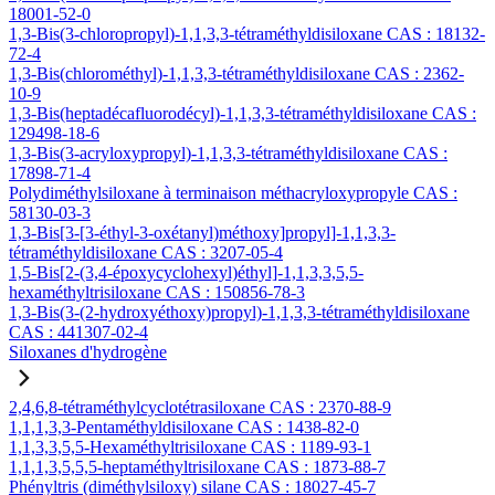
18001-52-0
1,3-Bis(3-chloropropyl)-1,1,3,3-tétraméthyldisiloxane CAS : 18132-
72-4
1,3-Bis(chlorométhyl)-1,1,3,3-tétraméthyldisiloxane CAS : 2362-
10-9
1,3-Bis(heptadécafluorodécyl)-1,1,3,3-tétraméthyldisiloxane CAS :
129498-18-6
1,3-Bis(3-acryloxypropyl)-1,1,3,3-tétraméthyldisiloxane CAS :
17898-71-4
Polydiméthylsiloxane à terminaison méthacryloxypropyle CAS :
58130-03-3
1,3-Bis[3-[3-éthyl-3-oxétanyl)méthoxy]propyl]-1,1,3,3-
tétraméthyldisiloxane CAS : 3207-05-4
1,5-Bis[2-(3,4-époxycyclohexyl)éthyl]-1,1,3,3,5,5-
hexaméthyltrisiloxane CAS : 150856-78-3
1,3-Bis(3-(2-hydroxyéthoxy)propyl)-1,1,3,3-tétraméthyldisiloxane
CAS : 441307-02-4
Siloxanes d'hydrogène
2,4,6,8-tétraméthylcyclotétrasiloxane CAS : 2370-88-9
1,1,1,3,3-Pentaméthyldisiloxane CAS : 1438-82-0
1,1,3,3,5,5-Hexaméthyltrisiloxane CAS : 1189-93-1
1,1,1,3,5,5,5-heptaméthyltrisiloxane CAS : 1873-88-7
Phényltris (diméthylsiloxy) silane CAS : 18027-45-7