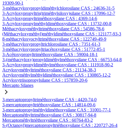
19309-90-1
3-méthacryloxypropyldiméthylchlorosilane CAS : 24636-31-5
3-Acryloxypropyltris(triméthylsiloxy)silane CAS : 17096-12-7
3-Acryloxypropyltriméthoxysilane CAS : 4369-14-6
3-Acryloxypropylméthyldiméthoxysilane CAS : 13732-00-8
Méthacryloxyméthyltriméthoxysilane CAS : 54586-78-6
(Méthacryloxyméthyl)méthyldiméthoxysilane CAS : 121177-93-3
8-méthacryloxyoctyltriméthoxysilane CAS : 122749-49-9
3-méthacryloxypropyltrichlorosilane CAS : 7351-61-3
3-méthacryloxypropyltriacétoxysilane CAS : 51772-85-1
3-Acétoxypropyltriméthoxysilane CAS : 59004-18-1
3-(méthacryloxy)propyldiméthylméthoxysilane CAS : 66753-64-8
3-Acryloxypropyldiméthylméthoxysilane CAS : 111918-90-2
Acryloxyméthyltriméthoxysilane CAS : 21134-38-3
Acryloxyméthylméthyldiméthoxysilane CAS : 130865-12-2
Acryloxytriisopropylsilane CAS : 157859-20-6
Mercapto Silanes
3-mercaptopropyltriméthoxysilane CAS : 4420-74-0
3-mercaptopropyltriéthoxysilane CAS : 14814-09-6
3-mercaptopropylméthyldiméthoxysilane CAS : 31001-77-1
Mercaptométhyltriméthoxysilane CAS : 30817-94-8
Mercaptométhyltriéthoxysilane CAS : 60764-83-2
S-(Octanoyl)mercaptopropyltriéthoxysilane CAS : 220727-26-4