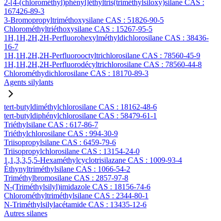
2-[4-(chlorométhyl)phényl]éthyltris(triméthylsiloxy)silane CAS :
167426-89-3
3-Bromopropyltriméthoxysilane CAS : 51826-90-5
Chlorométhyltriéthoxysilane CAS : 15267-95-5
1H,1H,2H,2H-Perfluorohexylméthyldichlorosilane CAS : 38436-
16-7
1H,1H,2H,2H-Perfluorooctyltrichlorosilane CAS : 78560-45-9
1H,1H,2H,2H-Perfluorodécyltrichlorosilane CAS : 78560-44-8
Chlorométhydichlorosilane CAS : 18170-89-3
Agents silylants
tert-butyldiméthylchlorosilane CAS : 18162-48-6
tert-butyldiphénylchlorosilane CAS : 58479-61-1
Triéthylsilane CAS : 617-86-7
Triéthylchlorosilane CAS : 994-30-9
Triisopropylsilane CAS : 6459-79-6
Triisopropylchlorosilane CAS : 13154-24-0
1,1,3,3,5,5-Hexaméthylcyclotrisilazane CAS : 1009-93-4
Éthynyltriméthylsilane CAS : 1066-54-2
Triméthylbromosilane CAS : 2857-97-8
N-(Triméthylsilyl)imidazole CAS : 18156-74-6
Chlorométhyltriméthylsilane CAS : 2344-80-1
N-Triméthylsilylacétamide CAS : 13435-12-6
Autres silanes