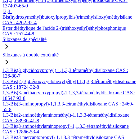
1,1,3,3-tétraméthyl-1-[2-(triméthoxysilyl)éthyl]disiloxane CAS :
137407-65-9
[3,3-
Bis(hydroxyméthyl)butoxy]propylbis(triméthylsiloxy)méthylsilane
CAS : 4262-92-4
Ester diéthylique de l'acide 2-(triéthoxysilyl)éthylphosphonique
CAS : 757-44-8
Siloxanes de spécialité
Siloxanes à double extrémité
1,3-Bis(3-glycidoxypropyl)-1,1,3,3-tétraméthyldisiloxane CAS :
126-80-7
1,3-Bis[2-(3,4-époxycyclohexyl)éthyl]-1,1,3,3-tétraméthyldisiloxane
CAS : 18724-32-8
1,3-Bis(3-méthacryloxypropyl)-1,1,3,3-tétraméthyldisiloxane CAS :
18547-93-8
1,3-Bis(3-aminopropyl)-1,1,3,3-tétraméthyldisiloxane CAS : 2469-
55-8
1,3-Bis(2-aminoéthylaminométhyl)-1,1,3,3-tétraméthyldisiloxane
CAS : 83936-41-8
1,3-Bis(3-aminoéthylaminopropyl)-1,1,3,3-tétraméthyldisiloxane
CAS : 17866-53-4
1,3-Bis(3-mercaptopropyl)-1,1,3,3-tétraméthyldisiloxane CAS :