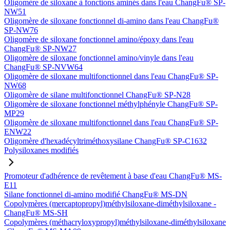
Oligomère de siloxane à fonctions aminés dans l'eau ChangFu® SP-
NW51
Oligomère de siloxane fonctionnel di-amino dans l'eau ChangFu®
SP-NW76
Oligomère de siloxane fonctionnel amino/époxy dans l'eau
ChangFu® SP-NW27
Oligomère de siloxane fonctionnel amino/vinyle dans l'eau
ChangFu® SP-NVW64
Oligomère de siloxane multifonctionnel dans l'eau ChangFu® SP-
NW68
Oligomère de silane multifonctionnel ChangFu® SP-N28
Oligomère de siloxane fonctionnel méthylphényle ChangFu® SP-
MP29
Oligomère de siloxane multifonctionnel dans l'eau ChangFu® SP-
ENW22
Oligomère d'hexadécyltriméthoxysilane ChangFu® SP-C1632
Polysiloxanes modifiés
Promoteur d'adhérence de revêtement à base d'eau ChangFu® MS-
E11
Silane fonctionnel di-amino modifié ChangFu® MS-DN
Copolymères (mercaptopropyl)méthylsiloxane-diméthylsiloxane -
ChangFu® MS-SH
Copolymères (méthacryloxypropyl)méthylsiloxane-diméthylsiloxane