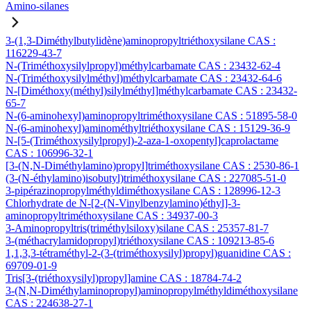
Amino-silanes
3-(1,3-Diméthylbutylidène)aminopropyltriéthoxysilane CAS :
116229-43-7
N-(Triméthoxysilylpropyl)méthylcarbamate CAS : 23432-62-4
N-(Triméthoxysilylméthyl)méthylcarbamate CAS : 23432-64-6
N-[Diméthoxy(méthyl)silylméthyl]méthylcarbamate CAS : 23432-
65-7
N-(6-aminohexyl)aminopropyltriméthoxysilane CAS : 51895-58-0
N-(6-aminohexyl)aminométhyltriéthoxysilane CAS : 15129-36-9
N-[5-(Triméthoxysilylpropyl)-2-aza-1-oxopentyl]caprolactame
CAS : 106996-32-1
[3-(N,N-Diméthylamino)propyl]triméthoxysilane CAS : 2530-86-1
(3-(N-éthylamino)isobutyl)triméthoxysilane CAS : 227085-51-0
3-pipérazinopropylméthyldiméthoxysilane CAS : 128996-12-3
Chlorhydrate de N-[2-(N-Vinylbenzylamino)éthyl]-3-
aminopropyltriméthoxysilane CAS : 34937-00-3
3-Aminopropyltris(triméthylsiloxy)silane CAS : 25357-81-7
3-(méthacrylamidopropyl)triéthoxysilane CAS : 109213-85-6
1,1,3,3-tétraméthyl-2-(3-(triméthoxysilyl)propyl)guanidine CAS :
69709-01-9
Tris[3-(triéthoxysilyl)propyl]amine CAS : 18784-74-2
3-(N,N-Diméthylaminopropyl)aminopropylméthyldiméthoxysilane
CAS : 224638-27-1