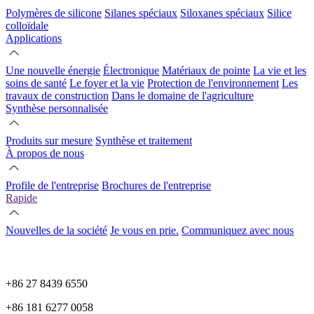
Polymères de silicone
Silanes spéciaux
Siloxanes spéciaux
Silice
colloïdale
Applications
Une nouvelle énergie
Électronique
Matériaux de pointe
La vie et les
soins de santé
Le foyer et la vie
Protection de l'environnement
Les
travaux de construction
Dans le domaine de l'agriculture
Synthèse personnalisée
Produits sur mesure
Synthèse et traitement
À propos de nous
Profile de l'entreprise
Brochures de l'entreprise
Rapide
Nouvelles de la société
Je vous en prie.
Communiquez avec nous
+86 27 8439 6550
+86 181 6277 0058