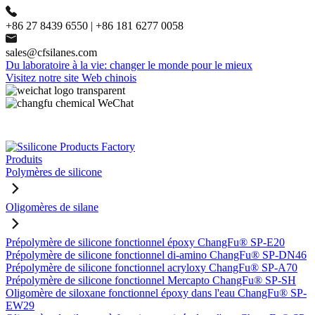
+86 27 8439 6550 | +86 181 6277 0058
sales@cfsilanes.com
Du laboratoire à la vie: changer le monde pour le mieux
Visitez notre site Web chinois
Produits
Polymères de silicone
Oligomères de silane
Prépolymère de silicone fonctionnel époxy ChangFu® SP-E20
Prépolymère de silicone fonctionnel di-amino ChangFu® SP-DN46
Prépolymère de silicone fonctionnel acryloxy ChangFu® SP-A70
Prépolymère de silicone fonctionnel Mercapto ChangFu® SP-SH
Oligomère de siloxane fonctionnel époxy dans l'eau ChangFu® SP-
EW29