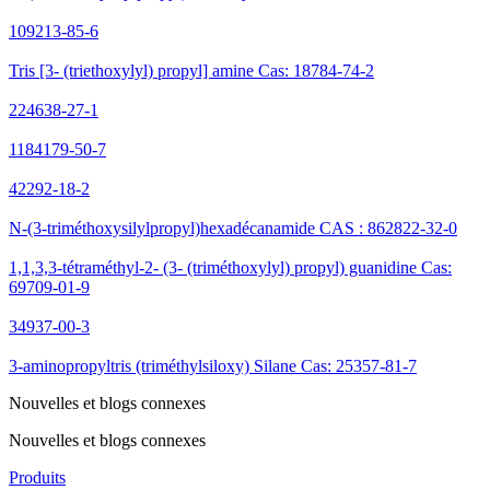
109213-85-6
Tris [3- (triethoxylyl) propyl] amine Cas: 18784-74-2
224638-27-1
1184179-50-7
42292-18-2
N-(3-triméthoxysilylpropyl)hexadécanamide CAS : 862822-32-0
1,1,3,3-tétraméthyl-2- (3- (triméthoxylyl) propyl) guanidine Cas:
69709-01-9
34937-00-3
3-aminopropyltris (triméthylsiloxy) Silane Cas: 25357-81-7
Nouvelles et blogs connexes
Nouvelles et blogs connexes
Produits