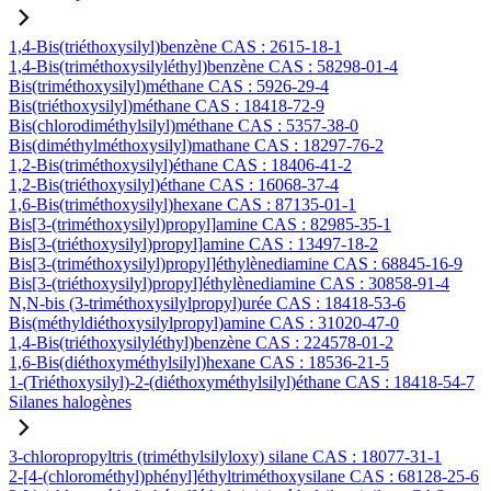
1,4-Bis(triéthoxysilyl)benzène CAS : 2615-18-1
1,4-Bis(triméthoxysilyléthyl)benzène CAS : 58298-01-4
Bis(triméthoxysilyl)méthane CAS : 5926-29-4
Bis(triéthoxysilyl)méthane CAS : 18418-72-9
Bis(chlorodiméthylsilyl)méthane CAS : 5357-38-0
Bis(diméthylméthoxysilyl)mathane CAS : 18297-76-2
1,2-Bis(triméthoxysilyl)éthane CAS : 18406-41-2
1,2-Bis(triéthoxysilyl)éthane CAS : 16068-37-4
1,6-Bis(triméthoxysilyl)hexane CAS : 87135-01-1
Bis[3-(triméthoxysilyl)propyl]amine CAS : 82985-35-1
Bis[3-(triéthoxysilyl)propyl]amine CAS : 13497-18-2
Bis[3-(triméthoxysilyl)propyl]éthylènediamine CAS : 68845-16-9
Bis[3-(triéthoxysilyl)propyl]éthylènediamine CAS : 30858-91-4
N,N-bis (3-triméthoxysilylpropyl)urée CAS : 18418-53-6
Bis(méthyldiéthoxysilylpropyl)amine CAS : 31020-47-0
1,4-Bis(triéthoxysilyléthyl)benzène CAS : 224578-01-2
1,6-Bis(diéthoxyméthylsilyl)hexane CAS : 18536-21-5
1-(Triéthoxysilyl)-2-(diéthoxyméthylsilyl)éthane CAS : 18418-54-7
Silanes halogènes
3-chloropropyltris (triméthylsilyloxy) silane CAS : 18077-31-1
2-[4-(chlorométhyl)phényl]éthyltriméthoxysilane CAS : 68128-25-6