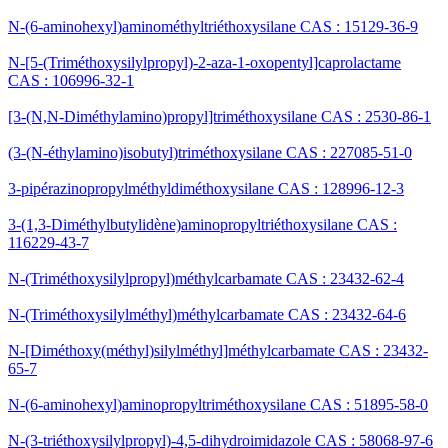
N-(6-aminohexyl)aminométhyltriéthoxysilane CAS : 15129-36-9
N-[5-(Triméthoxysilylpropyl)-2-aza-1-oxopentyl]caprolactame
CAS : 106996-32-1
[3-(N,N-Diméthylamino)propyl]triméthoxysilane CAS : 2530-86-1
(3-(N-éthylamino)isobutyl)triméthoxysilane CAS : 227085-51-0
3-pipérazinopropylméthyldiméthoxysilane CAS : 128996-12-3
3-(1,3-Diméthylbutylidène)aminopropyltriéthoxysilane CAS :
116229-43-7
N-(Triméthoxysilylpropyl)méthylcarbamate CAS : 23432-62-4
N-(Triméthoxysilylméthyl)méthylcarbamate CAS : 23432-64-6
N-[Diméthoxy(méthyl)silylméthyl]méthylcarbamate CAS : 23432-
65-7
N-(6-aminohexyl)aminopropyltriméthoxysilane CAS : 51895-58-0
N-(3-triéthoxysilylpropyl)-4,5-dihydroimidazole CAS : 58068-97-6