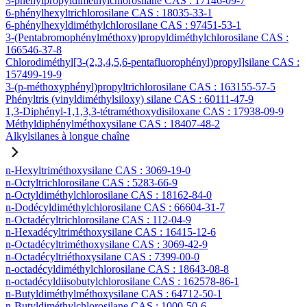
3-phénylpropyldiméthylchlorosilane CAS : 17146-09-7
6-phénylhexyltrichlorosilane CAS : 18035-33-1
6-phénylhexyldiméthylchlorosilane CAS : 97451-53-1
3-(Pentabromophénylméthoxy)propyldiméthylchlorosilane CAS :
166546-37-8
Chlorodiméthyl[3-(2,3,4,5,6-pentafluorophényl)propyl]silane CAS :
157499-19-9
3-(p-méthoxyphényl)propyltrichlorosilane CAS : 163155-57-5
Phényltris (vinyldiméthylsiloxy) silane CAS : 60111-47-9
1,3-Diphényl-1,1,3,3-tétraméthoxydisiloxane CAS : 17938-09-9
Méthyldiphénylméthoxysilane CAS : 18407-48-2
Alkylsilanes à longue chaîne
n-Hexyltriméthoxysilane CAS : 3069-19-0
n-Octyltrichlorosilane CAS : 5283-66-9
n-Octyldiméthylchlorosilane CAS : 18162-84-0
n-Dodécyldiméthylchlorosilane CAS : 66604-31-7
n-Octadécyltrichlorosilane CAS : 112-04-9
n-Hexadécyltriméthoxysilane CAS : 16415-12-6
n-Octadécyltriméthoxysilane CAS : 3069-42-9
n-Octadécyltriéthoxysilane CAS : 7399-00-0
n-octadécyldiméthylchlorosilane CAS : 18643-08-8
n-octadécyldiisobutylchlorosilane CAS : 162578-86-1
n-Butyldiméthylméthoxysilane CAS : 64712-50-1
n-Butyldiméthylchlorosilane CAS : 1000-50-6