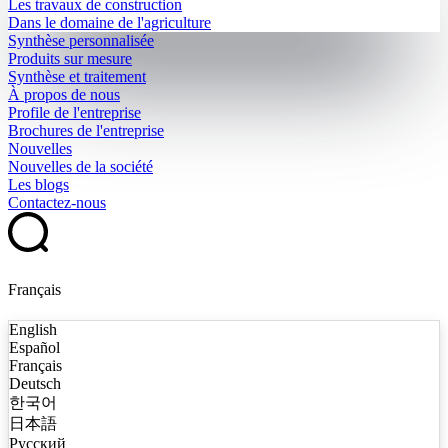
Les travaux de construction
Dans le domaine de l'agriculture
Synthèse personnalisée
Produits sur mesure
Synthèse et traitement
À propos de nous
Profile de l'entreprise
Brochures de l'entreprise
Nouvelles
Nouvelles de la société
Les blogs
Contactez-nous
Français
English
Español
Français
Deutsch
한국어
日本語
Русский