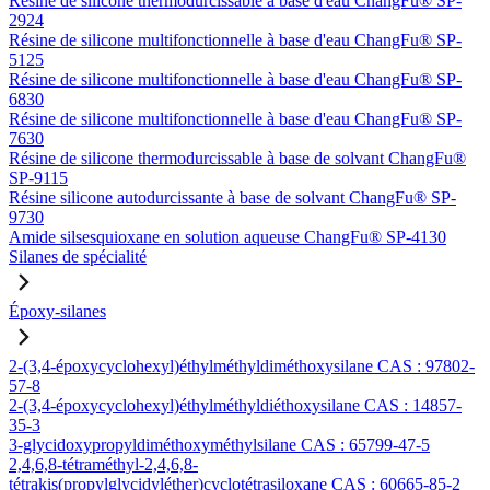
Résine de silicone thermodurcissable à base d'eau ChangFu® SP-
2924
Résine de silicone multifonctionnelle à base d'eau ChangFu® SP-
5125
Résine de silicone multifonctionnelle à base d'eau ChangFu® SP-
6830
Résine de silicone multifonctionnelle à base d'eau ChangFu® SP-
7630
Résine de silicone thermodurcissable à base de solvant ChangFu®
SP-9115
Résine silicone autodurcissante à base de solvant ChangFu® SP-
9730
Amide silsesquioxane en solution aqueuse ChangFu® SP-4130
Silanes de spécialité
Époxy-silanes
2-(3,4-époxycyclohexyl)éthylméthyldiméthoxysilane CAS : 97802-
57-8
2-(3,4-époxycyclohexyl)éthylméthyldiéthoxysilane CAS : 14857-
35-3
3-glycidoxypropyldiméthoxyméthylsilane CAS : 65799-47-5
2,4,6,8-tétraméthyl-2,4,6,8-
tétrakis(propylglycidyléther)cyclotétrasiloxane CAS : 60665-85-2