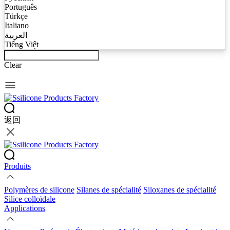
Português
Türkçe
Italiano
العربية
Tiếng Việt
Clear
返回
Produits
Polymères de silicone
Silanes de spécialité
Siloxanes de spécialité
Silice colloïdale
Applications