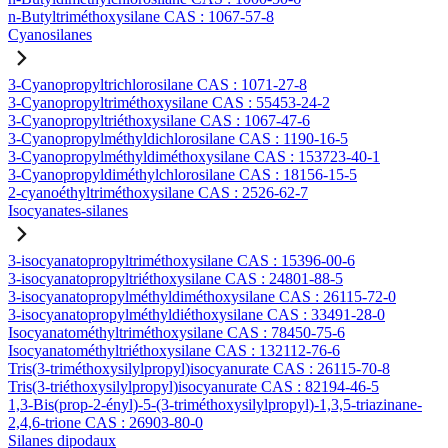
n-Butyltriméthoxysilane CAS : 1067-57-8
Cyanosilanes
3-Cyanopropyltrichlorosilane CAS : 1071-27-8
3-Cyanopropyltriméthoxysilane CAS : 55453-24-2
3-Cyanopropyltriéthoxysilane CAS : 1067-47-6
3-Cyanopropylméthyldichlorosilane CAS : 1190-16-5
3-Cyanopropylméthyldiméthoxysilane CAS : 153723-40-1
3-Cyanopropyldiméthylchlorosilane CAS : 18156-15-5
2-cyanoéthyltriméthoxysilane CAS : 2526-62-7
Isocyanates-silanes
3-isocyanatopropyltriméthoxysilane CAS : 15396-00-6
3-isocyanatopropyltriéthoxysilane CAS : 24801-88-5
3-isocyanatopropylméthyldiméthoxysilane CAS : 26115-72-0
3-isocyanatopropylméthyldiéthoxysilane CAS : 33491-28-0
Isocyanatométhyltriméthoxysilane CAS : 78450-75-6
Isocyanatométhyltriéthoxysilane CAS : 132112-76-6
Tris(3-triméthoxysilylpropyl)isocyanurate CAS : 26115-70-8
Tris(3-triéthoxysilylpropyl)isocyanurate CAS : 82194-46-5
1,3-Bis(prop-2-ényl)-5-(3-triméthoxysilylpropyl)-1,3,5-triazinane-
2,4,6-trione CAS : 26903-80-0
Silanes dipodaux