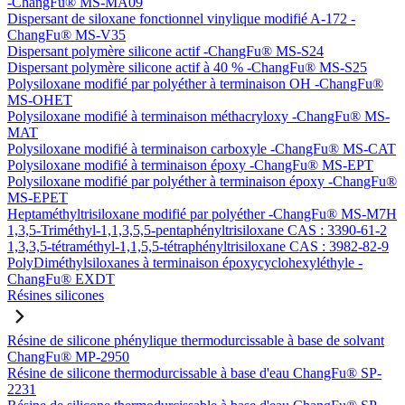
-ChangFu® MS-MA09
Dispersant de siloxane fonctionnel vinylique modifié A-172 -
ChangFu® MS-V35
Dispersant polymère silicone actif -ChangFu® MS-S24
Dispersant polymère silicone actif à 40 % -ChangFu® MS-S25
Polysiloxane modifié par polyéther à terminaison OH -ChangFu®
MS-OHET
Polysiloxane modifié à terminaison méthacryloxy -ChangFu® MS-
MAT
Polysiloxane modifié à terminaison carboxyle -ChangFu® MS-CAT
Polysiloxane modifié à terminaison époxy -ChangFu® MS-EPT
Polysiloxane modifié par polyéther à terminaison époxy -ChangFu®
MS-EPET
Heptaméthyltrisiloxane modifié par polyéther -ChangFu® MS-M7H
1,3,5-Triméthyl-1,1,3,5,5-pentaphényltrisiloxane CAS : 3390-61-2
1,3,3,5-tétraméthyl-1,1,5,5-tétraphényltrisiloxane CAS : 3982-82-9
PolyDiméthylsiloxanes à terminaison époxycyclohexyléthyle -
ChangFu® EXDT
Résines silicones
Résine de silicone phénylique thermodurcissable à base de solvant
ChangFu® MP-2950
Résine de silicone thermodurcissable à base d'eau ChangFu® SP-
2231