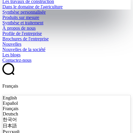
Les travaux de construction
Dans le domaine de l'agriculture
Synthèse personnalisée
Produits sur mesure
Synthèse et traitement
À propos de nous
Profile de l'entreprise
Brochures de l'entreprise
Nouvelles
Nouvelles de la société
Les blogs
Contactez-nous
Français
English
Español
Français
Deutsch
한국어
日本語
Русский