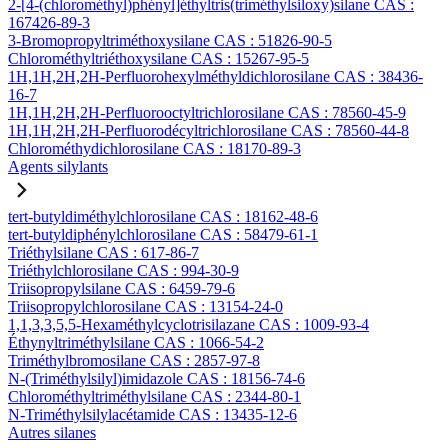
2-[4-(chlorométhyl)phényl]éthyltris(triméthylsiloxy)silane CAS :
167426-89-3
3-Bromopropyltriméthoxysilane CAS : 51826-90-5
Chlorométhyltriéthoxysilane CAS : 15267-95-5
1H,1H,2H,2H-Perfluorohexylméthyldichlorosilane CAS : 38436-
16-7
1H,1H,2H,2H-Perfluorooctyltrichlorosilane CAS : 78560-45-9
1H,1H,2H,2H-Perfluorodécyltrichlorosilane CAS : 78560-44-8
Chlorométhydichlorosilane CAS : 18170-89-3
Agents silylants
tert-butyldiméthylchlorosilane CAS : 18162-48-6
tert-butyldiphénylchlorosilane CAS : 58479-61-1
Triéthylsilane CAS : 617-86-7
Triéthylchlorosilane CAS : 994-30-9
Triisopropylsilane CAS : 6459-79-6
Triisopropylchlorosilane CAS : 13154-24-0
1,1,3,3,5,5-Hexaméthylcyclotrisilazane CAS : 1009-93-4
Éthynyltriméthylsilane CAS : 1066-54-2
Triméthylbromosilane CAS : 2857-97-8
N-(Triméthylsilyl)imidazole CAS : 18156-74-6
Chlorométhyltriméthylsilane CAS : 2344-80-1
N-Triméthylsilylacétamide CAS : 13435-12-6
Autres silanes