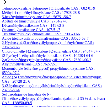
Tétrapropoxysilane Tétrapropyl Orthosilicate CAS : 682-01-9
Méthyltris(triméthylsiloxy)silane CAS : 17928-28-8
5-hexényltriméthoxysilane CAS : 58751-56-7
Acétate de triméthylsilyle CAS : 2754-27-0
Décaméthyltétrasiloxane CAS : 141-62-8
Octaméthyltrisiloxane CAS : 107-51-7
Tris(triméthylsiloxy)chlorosilane CAS : 17905-99-6
Acide triéthoxysilylpropylmaléamique CAS : 33525-68-7
2-Hydroxy-4-(3-triéthoxysilylpropoxy)diphénylcétone CAS :
79876-59-8
Chloro-diméthyl-(2-naphtalényl-2-éthyl)silane CAS : 94847-57-7
(2-Pyrényl-1-éthyl)diméthylchlorosilane CAS : 105594-64-6
2-(Carbométhoxy)éthyltriméthoxysilane CAS : 76301-00-3
Allyltriméthylsilane CAS : 762-72-1
Monométhyle (éthylène glycol) propyltriméthoxysilane CAS :
65994-07-2
Acide (2-(Triméthoxysilyl)éthyl)phosphonique, ester diméthylique
CAS : 20728-21-6
3-(2-hydroxyéthoxy)propylbis(triméthylsiloxy)méthylsilane CAS :
23785-50-4
Sel trisodique de triacétate de N-
(Triméthoxysilylpropyl)éthylènediamine (solution à 35 % dans l'eau)
CAS : 128850-89-5