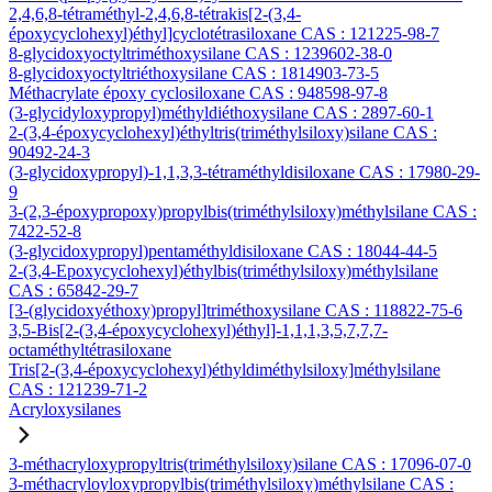
2,4,6,8-tétraméthyl-2,4,6,8-tétrakis[2-(3,4-
époxycyclohexyl)éthyl]cyclotétrasiloxane CAS : 121225-98-7
8-glycidoxyoctyltriméthoxysilane CAS : 1239602-38-0
8-glycidoxyoctyltriéthoxysilane CAS : 1814903-73-5
Méthacrylate époxy cyclosiloxane CAS : 948598-97-8
(3-glycidyloxypropyl)méthyldiéthoxysilane CAS : 2897-60-1
2-(3,4-époxycyclohexyl)éthyltris(triméthylsiloxy)silane CAS :
90492-24-3
(3-glycidoxypropyl)-1,1,3,3-tétraméthyldisiloxane CAS : 17980-29-
9
3-(2,3-époxypropoxy)propylbis(triméthylsiloxy)méthylsilane CAS :
7422-52-8
(3-glycidoxypropyl)pentaméthyldisiloxane CAS : 18044-44-5
2-(3,4-Epoxycyclohexyl)éthylbis(triméthylsiloxy)méthylsilane
CAS : 65842-29-7
[3-(glycidoxyéthoxy)propyl]triméthoxysilane CAS : 118822-75-6
3,5-Bis[2-(3,4-époxycyclohexyl)éthyl]-1,1,1,3,5,7,7,7-
octaméthyltétrasiloxane
Tris[2-(3,4-époxycyclohexyl)éthyldiméthylsiloxy]méthylsilane
CAS : 121239-71-2
Acryloxysilanes
3-méthacryloxypropyltris(triméthylsiloxy)silane CAS : 17096-07-0
3-méthacryloyloxypropylbis(triméthylsiloxy)méthylsilane CAS :