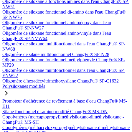
Oligomère de siloxane à fonctions aminés dans l'eau ChangFu® SP-
NW51
Oligomère de siloxane fonctionnel di-amino dans l'eau ChangFu®
SP-NW76
Oligomère de siloxane fonctionnel amino/époxy dans l'eau
ChangFu® SP-NW27
Oligomère de siloxane fonctionnel amino/vinyle dans l'eau
ChangFu® SP-NVW64
Oligomère de siloxane multifonctionnel dans l'eau ChangFu® SP-
NW68
Oligomère de silane multifonctionnel ChangFu® SP-N28
Oligomère de siloxane fonctionnel méthylphényle ChangFu® SP-
MP29
Oligomère de siloxane multifonctionnel dans l'eau ChangFu® SP-
ENW22
Oligomère d'hexadécyltriméthoxysilane ChangFu® SP-C1632
Polysiloxanes modifiés
Promoteur d'adhérence de revêtement à base d'eau ChangFu® MS-
E11
Silane fonctionnel di-amino modifié ChangFu® MS-DN
Copolymères (mercaptopropyl)méthylsiloxane-diméthylsiloxane -
ChangFu® MS-SH
Copolymères (méthacryloxypropyl)méthylsiloxane-diméthylsiloxane