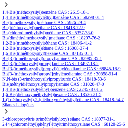
1,4-Bis(triéthoxysilyl)benzène CAS : 2615-18-1
1,4-Bis(triméthoxysilyléthyl)benzène CAS : 58298-01-4
Bis(triméthoxysilyl)méthane CAS : 5926-29-4
Bis(triéthoxysilyl)méthane CAS : 18418-72-9
Bis(chlorodiméthylsilyl)méthane CAS : 5357-38-0
Bis(diméthylméthoxysilyl)mathane CAS : 18297-76-2
1,2-Bis(triméthoxysilyl)éthane CAS : 18406-41-2
1,2-Bis(triéthoxysilyl)éthane CAS : 16068-37-4
1,6-Bis(triméthoxysilyl)hexane CAS : 87135-01-1
Bis[3-(triméthoxysilyl)propyl]amine CAS : 82985-35-1
Bis[3-(triéthoxysilyl)propyl]amine CAS : 13497-18-2
Bis[3-(triméthoxysilyl)propyl]éthylènediamine CAS : 68845-16-9
Bis[3-(triéthoxysilyl)propyl]éthylènediamine CAS : 30858-91-4
N,N-bis (3-triméthoxysilylpropyl)urée CAS : 18418-53-6
Bis(méthyldiéthoxysilylpropyl)amine CAS : 31020-47-0
1,4-Bis(triéthoxysilyléthyl)benzène CAS : 224578-01-2
1,6-Bis(diéthoxyméthylsilyl)hexane CAS : 18536-21-5
1-(Triéthoxysilyl)-2-(diéthoxyméthylsilyl)éthane CAS : 18418-54-7
Silanes halogènes
3-chloropropyltris (triméthylsilyloxy) silane CAS : 18077-31-1
2-[4-(chlorométhyl)phényl]éthyltriméthoxysilane CAS : 68128-25-6