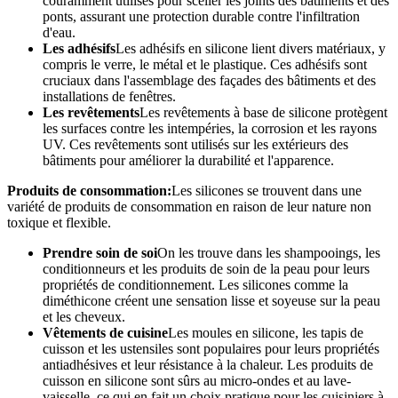
couramment utilisés pour sceller les joints des bâtiments et des
ponts, assurant une protection durable contre l'infiltration
d'eau.
Les adhésifs
Les adhésifs en silicone lient divers matériaux, y
compris le verre, le métal et le plastique. Ces adhésifs sont
cruciaux dans l'assemblage des façades des bâtiments et des
installations de fenêtres.
Les revêtements
Les revêtements à base de silicone protègent
les surfaces contre les intempéries, la corrosion et les rayons
UV. Ces revêtements sont utilisés sur les extérieurs des
bâtiments pour améliorer la durabilité et l'apparence.
Produits de consommation:
Les silicones se trouvent dans une
variété de produits de consommation en raison de leur nature non
toxique et flexible.
Prendre soin de soi
On les trouve dans les shampooings, les
conditionneurs et les produits de soin de la peau pour leurs
propriétés de conditionnement. Les silicones comme la
diméthicone créent une sensation lisse et soyeuse sur la peau
et les cheveux.
Vêtements de cuisine
Les moules en silicone, les tapis de
cuisson et les ustensiles sont populaires pour leurs propriétés
antiadhésives et leur résistance à la chaleur. Les produits de
cuisson en silicone sont sûrs au micro-ondes et au lave-
vaisselle, ce qui en fait un choix pratique pour les cuisiniers à