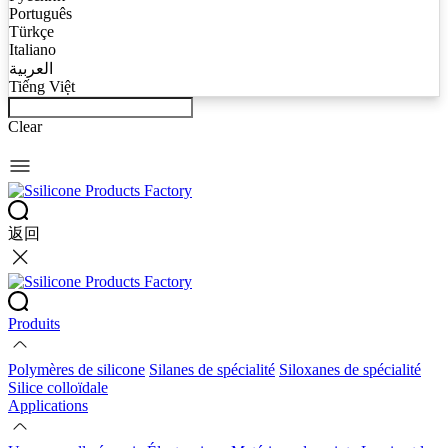
Português
Türkçe
Italiano
العربية
Tiếng Việt
Clear
返回
Produits
Polymères de silicone
Silanes de spécialité
Siloxanes de spécialité
Silice colloïdale
Applications