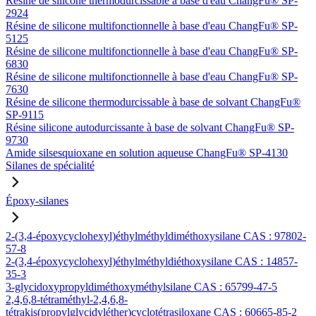
Résine de silicone thermodurcissable à base d'eau ChangFu® SP-
2924
Résine de silicone multifonctionnelle à base d'eau ChangFu® SP-
5125
Résine de silicone multifonctionnelle à base d'eau ChangFu® SP-
6830
Résine de silicone multifonctionnelle à base d'eau ChangFu® SP-
7630
Résine de silicone thermodurcissable à base de solvant ChangFu®
SP-9115
Résine silicone autodurcissante à base de solvant ChangFu® SP-
9730
Amide silsesquioxane en solution aqueuse ChangFu® SP-4130
Silanes de spécialité
Époxy-silanes
2-(3,4-époxycyclohexyl)éthylméthyldiméthoxysilane CAS : 97802-
57-8
2-(3,4-époxycyclohexyl)éthylméthyldiéthoxysilane CAS : 14857-
35-3
3-glycidoxypropyldiméthoxyméthylsilane CAS : 65799-47-5
2,4,6,8-tétraméthyl-2,4,6,8-
tétrakis(propylglycidyléther)cyclotétrasiloxane CAS : 60665-85-2