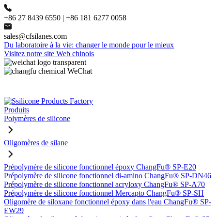
+86 27 8439 6550 | +86 181 6277 0058
sales@cfsilanes.com
Du laboratoire à la vie: changer le monde pour le mieux
Visitez notre site Web chinois
Produits
Polymères de silicone
Oligomères de silane
Prépolymère de silicone fonctionnel époxy ChangFu® SP-E20
Prépolymère de silicone fonctionnel di-amino ChangFu® SP-DN46
Prépolymère de silicone fonctionnel acryloxy ChangFu® SP-A70
Prépolymère de silicone fonctionnel Mercapto ChangFu® SP-SH
Oligomère de siloxane fonctionnel époxy dans l'eau ChangFu® SP-
EW29