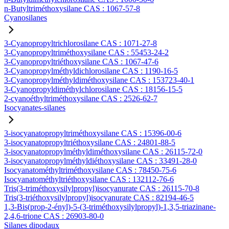
n-Butyltriméthoxysilane CAS : 1067-57-8
Cyanosilanes
3-Cyanopropyltrichlorosilane CAS : 1071-27-8
3-Cyanopropyltriméthoxysilane CAS : 55453-24-2
3-Cyanopropyltriéthoxysilane CAS : 1067-47-6
3-Cyanopropylméthyldichlorosilane CAS : 1190-16-5
3-Cyanopropylméthyldiméthoxysilane CAS : 153723-40-1
3-Cyanopropyldiméthylchlorosilane CAS : 18156-15-5
2-cyanoéthyltriméthoxysilane CAS : 2526-62-7
Isocyanates-silanes
3-isocyanatopropyltriméthoxysilane CAS : 15396-00-6
3-isocyanatopropyltriéthoxysilane CAS : 24801-88-5
3-isocyanatopropylméthyldiméthoxysilane CAS : 26115-72-0
3-isocyanatopropylméthyldiéthoxysilane CAS : 33491-28-0
Isocyanatométhyltriméthoxysilane CAS : 78450-75-6
Isocyanatométhyltriéthoxysilane CAS : 132112-76-6
Tris(3-triméthoxysilylpropyl)isocyanurate CAS : 26115-70-8
Tris(3-triéthoxysilylpropyl)isocyanurate CAS : 82194-46-5
1,3-Bis(prop-2-ényl)-5-(3-triméthoxysilylpropyl)-1,3,5-triazinane-
2,4,6-trione CAS : 26903-80-0
Silanes dipodaux