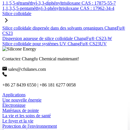
1,1,5,5-tétraméthyl-3,3-diphényltrisiloxane CAS : 17875-55-7
1,1,3,5,5-pentaméthyl-3-phényltrisiloxane CAS : 17962-34-4
Silice colloïdale
Silice colloïdale dispersée dans des solvants organiques ChangFu®
CS23
Dispersion aqueuse de silice colloïdale ChangFu® CS23-W
Silice colloïdale pour systèmes UV ChangFu® CS23UV
Contactez Changfu Chemical maintenant!
sales@cfsilanes.com
+86 27 8439 6550 | +86 181 6277 0058
Applications
Une nouvelle énergie
Électronique
Matériaux de pointe
La vie et les soins de santé
Le foyer et la vie
Protection de l'environnement