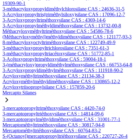
19309-90-1
3-méthacryloxypropyldiméthylchlorosilane CAS : 24636-31-5
3-Acryloxypropyltris(triméthylsiloxy)silane CAS : 17096-12-7
3-Acryloxypropyltriméthoxysilane CAS : 4369-14-6
3-Acryloxypropylméthyldiméthoxysilane CAS : 13732-00-8
Méthacryloxyméthyltriméthoxysilane CAS : 54586-78-6
(Méthacryloxyméthyl)méthyldiméthoxysilane CAS : 121177-93-3
8-méthacryloxyoctyltriméthoxysilane CAS : 122749-49-9
3-méthacryloxypropyltrichlorosilane CAS : 7351-61-3
3-méthacryloxypropyltriacétoxysilane CAS : 51772-85-1
3-Acétoxypropyltriméthoxysilane CAS : 59004-18-1
3-(méthacryloxy)propyldiméthylméthoxysilane CAS : 66753-64-8
3-Acryloxypropyldiméthylméthoxysilane CAS : 111918-90-2
Acryloxyméthyltriméthoxysilane CAS : 21134-38-3
Acryloxyméthylméthyldiméthoxysilane CAS : 130865-12-2
Acryloxytriisopropylsilane CAS : 157859-20-6
Mercapto Silanes
3-mercaptopropyltriméthoxysilane CAS : 4420-74-0
3-mercaptopropyltriéthoxysilane CAS : 14814-09-6
3-mercaptopropylméthyldiméthoxysilane CAS : 31001-77-1
Mercaptométhyltriméthoxysilane CAS : 30817-94-8
Mercaptométhyltriéthoxysilane CAS : 60764-83-2
S-(Octanoyl)mercaptopropyltriéthoxysilane CAS : 220727-26-4