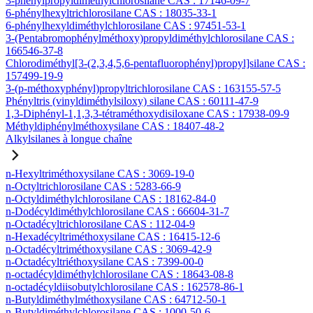
3-phénylpropyldiméthylchlorosilane CAS : 17146-09-7
6-phénylhexyltrichlorosilane CAS : 18035-33-1
6-phénylhexyldiméthylchlorosilane CAS : 97451-53-1
3-(Pentabromophénylméthoxy)propyldiméthylchlorosilane CAS :
166546-37-8
Chlorodiméthyl[3-(2,3,4,5,6-pentafluorophényl)propyl]silane CAS :
157499-19-9
3-(p-méthoxyphényl)propyltrichlorosilane CAS : 163155-57-5
Phényltris (vinyldiméthylsiloxy) silane CAS : 60111-47-9
1,3-Diphényl-1,1,3,3-tétraméthoxydisiloxane CAS : 17938-09-9
Méthyldiphénylméthoxysilane CAS : 18407-48-2
Alkylsilanes à longue chaîne
n-Hexyltriméthoxysilane CAS : 3069-19-0
n-Octyltrichlorosilane CAS : 5283-66-9
n-Octyldiméthylchlorosilane CAS : 18162-84-0
n-Dodécyldiméthylchlorosilane CAS : 66604-31-7
n-Octadécyltrichlorosilane CAS : 112-04-9
n-Hexadécyltriméthoxysilane CAS : 16415-12-6
n-Octadécyltriméthoxysilane CAS : 3069-42-9
n-Octadécyltriéthoxysilane CAS : 7399-00-0
n-octadécyldiméthylchlorosilane CAS : 18643-08-8
n-octadécyldiisobutylchlorosilane CAS : 162578-86-1
n-Butyldiméthylméthoxysilane CAS : 64712-50-1
n-Butyldiméthylchlorosilane CAS : 1000-50-6