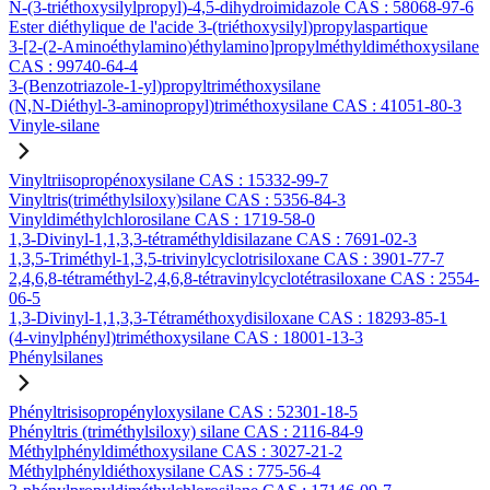
N-(3-triéthoxysilylpropyl)-4,5-dihydroimidazole CAS : 58068-97-6
Ester diéthylique de l'acide 3-(triéthoxysilyl)propylaspartique
3-[2-(2-Aminoéthylamino)éthylamino]propylméthyldiméthoxysilane
CAS : 99740-64-4
3-(Benzotriazole-1-yl)propyltriméthoxysilane
(N,N-Diéthyl-3-aminopropyl)triméthoxysilane CAS : 41051-80-3
Vinyle-silane
Vinyltriisopropénoxysilane CAS : 15332-99-7
Vinyltris(triméthylsiloxy)silane CAS : 5356-84-3
Vinyldiméthylchlorosilane CAS : 1719-58-0
1,3-Divinyl-1,1,3,3-tétraméthyldisilazane CAS : 7691-02-3
1,3,5-Triméthyl-1,3,5-trivinylcyclotrisiloxane CAS : 3901-77-7
2,4,6,8-tétraméthyl-2,4,6,8-tétravinylcyclotétrasiloxane CAS : 2554-
06-5
1,3-Divinyl-1,1,3,3-Tétraméthoxydisiloxane CAS : 18293-85-1
(4-vinylphényl)triméthoxysilane CAS : 18001-13-3
Phénylsilanes
Phényltrisisopropényloxysilane CAS : 52301-18-5
Phényltris (triméthylsiloxy) silane CAS : 2116-84-9
Méthylphényldiméthoxysilane CAS : 3027-21-2
Méthylphényldiéthoxysilane CAS : 775-56-4