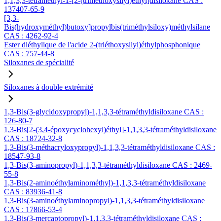
1,1,3,3-tétraméthyl-1-[2-(triméthoxysilyl)éthyl]disiloxane CAS :
137407-65-9
[3,3-
Bis(hydroxyméthyl)butoxy]propylbis(triméthylsiloxy)méthylsilane
CAS : 4262-92-4
Ester diéthylique de l'acide 2-(triéthoxysilyl)éthylphosphonique
CAS : 757-44-8
Siloxanes de spécialité
Siloxanes à double extrémité
1,3-Bis(3-glycidoxypropyl)-1,1,3,3-tétraméthyldisiloxane CAS :
126-80-7
1,3-Bis[2-(3,4-époxycyclohexyl)éthyl]-1,1,3,3-tétraméthyldisiloxane
CAS : 18724-32-8
1,3-Bis(3-méthacryloxypropyl)-1,1,3,3-tétraméthyldisiloxane CAS :
18547-93-8
1,3-Bis(3-aminopropyl)-1,1,3,3-tétraméthyldisiloxane CAS : 2469-
55-8
1,3-Bis(2-aminoéthylaminométhyl)-1,1,3,3-tétraméthyldisiloxane
CAS : 83936-41-8
1,3-Bis(3-aminoéthylaminopropyl)-1,1,3,3-tétraméthyldisiloxane
CAS : 17866-53-4
1,3-Bis(3-mercaptopropyl)-1,1,3,3-tétraméthyldisiloxane CAS :