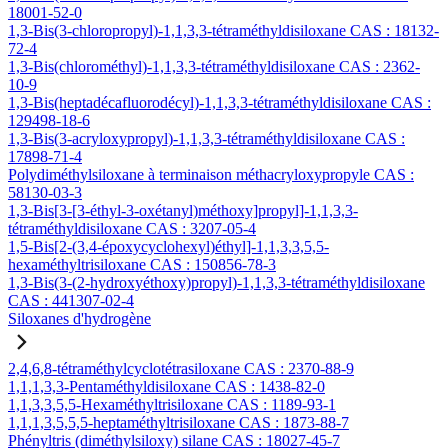
18001-52-0
1,3-Bis(3-chloropropyl)-1,1,3,3-tétraméthyldisiloxane CAS : 18132-
72-4
1,3-Bis(chlorométhyl)-1,1,3,3-tétraméthyldisiloxane CAS : 2362-
10-9
1,3-Bis(heptadécafluorodécyl)-1,1,3,3-tétraméthyldisiloxane CAS :
129498-18-6
1,3-Bis(3-acryloxypropyl)-1,1,3,3-tétraméthyldisiloxane CAS :
17898-71-4
Polydiméthylsiloxane à terminaison méthacryloxypropyle CAS :
58130-03-3
1,3-Bis[3-[3-éthyl-3-oxétanyl)méthoxy]propyl]-1,1,3,3-
tétraméthyldisiloxane CAS : 3207-05-4
1,5-Bis[2-(3,4-époxycyclohexyl)éthyl]-1,1,3,3,5,5-
hexaméthyltrisiloxane CAS : 150856-78-3
1,3-Bis(3-(2-hydroxyéthoxy)propyl)-1,1,3,3-tétraméthyldisiloxane
CAS : 441307-02-4
Siloxanes d'hydrogène
2,4,6,8-tétraméthylcyclotétrasiloxane CAS : 2370-88-9
1,1,1,3,3-Pentaméthyldisiloxane CAS : 1438-82-0
1,1,3,3,5,5-Hexaméthyltrisiloxane CAS : 1189-93-1
1,1,1,3,5,5,5-heptaméthyltrisiloxane CAS : 1873-88-7
Phényltris (diméthylsiloxy) silane CAS : 18027-45-7