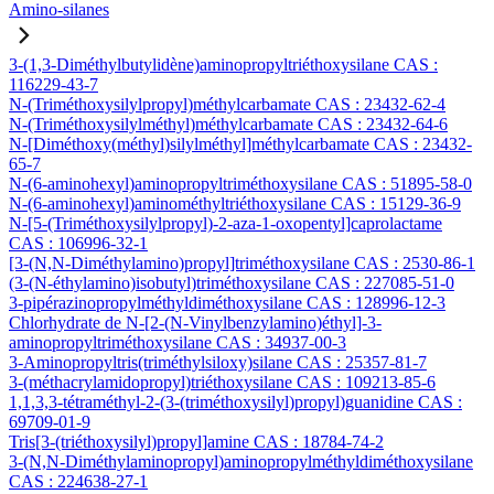
Amino-silanes
3-(1,3-Diméthylbutylidène)aminopropyltriéthoxysilane CAS :
116229-43-7
N-(Triméthoxysilylpropyl)méthylcarbamate CAS : 23432-62-4
N-(Triméthoxysilylméthyl)méthylcarbamate CAS : 23432-64-6
N-[Diméthoxy(méthyl)silylméthyl]méthylcarbamate CAS : 23432-
65-7
N-(6-aminohexyl)aminopropyltriméthoxysilane CAS : 51895-58-0
N-(6-aminohexyl)aminométhyltriéthoxysilane CAS : 15129-36-9
N-[5-(Triméthoxysilylpropyl)-2-aza-1-oxopentyl]caprolactame
CAS : 106996-32-1
[3-(N,N-Diméthylamino)propyl]triméthoxysilane CAS : 2530-86-1
(3-(N-éthylamino)isobutyl)triméthoxysilane CAS : 227085-51-0
3-pipérazinopropylméthyldiméthoxysilane CAS : 128996-12-3
Chlorhydrate de N-[2-(N-Vinylbenzylamino)éthyl]-3-
aminopropyltriméthoxysilane CAS : 34937-00-3
3-Aminopropyltris(triméthylsiloxy)silane CAS : 25357-81-7
3-(méthacrylamidopropyl)triéthoxysilane CAS : 109213-85-6
1,1,3,3-tétraméthyl-2-(3-(triméthoxysilyl)propyl)guanidine CAS :
69709-01-9
Tris[3-(triéthoxysilyl)propyl]amine CAS : 18784-74-2
3-(N,N-Diméthylaminopropyl)aminopropylméthyldiméthoxysilane
CAS : 224638-27-1