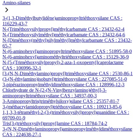
Amino-silanes
3-(1,3-Diméthylbutylidène)aminopropyltriéthoxysilane CAS :
116229-43-7
N-(Triméthoxysilylpropyl)méthylcarbamate CAS : 23432-62-4
N-(Triméthoxysilylméthyl)méthylcarbamate CAS : 23432-64-6
N-[Diméthoxy(méthyl)silylméthyl]méthylcarbamate CAS : 23432-
65-7
N-(6-aminohexyl)aminopropyltriméthoxysilane CAS : 51895-58-0
N-(6-aminohexyl)aminométhyltriéthoxysilane CAS : 15129-36-9
N-[5-(Triméthoxysilylpropyl)-2-aza-1-oxopentyl]caprolactame
CAS : 106996-32-1
[3-(N,N-Diméthylamino)propyl]triméthoxysilane CAS : 2530-86-1
(3-(N-éthylamino)isobutyl)triméthoxysilane CAS : 227085-51-0
3-pipérazinopropylméthyldiméthoxysilane CAS : 128996-12-3
Chlorhydrate de N-[2-(N-Vinylbenzylamino)éthyl]-3-
aminopropyltriméthoxysilane CAS : 34937-00-3
3-Aminopropyltris(triméthylsiloxy)silane CAS : 25357-81-7
3-(méthacrylamidopropyl)triéthoxysilane CAS : 109213-85-6
1,1,3,3-tétraméthyl-2-(3-(triméthoxysilyl)propyl)guanidine CAS :
69709-01-9
Tris[3-(triéthoxysilyl)propyl]amine CAS : 18784-74-2
3-(N,N-Diméthylaminopropyl)aminopropylméthyldiméthoxysilane
CAS : 224638-27-1