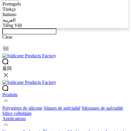
Português
Türkçe
Italiano
العربية
Tiếng Việt
Clear
返回
Produits
Polymères de silicone
Silanes de spécialité
Siloxanes de spécialité
Silice colloïdale
Applications