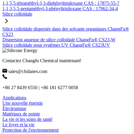
1,1,5,5-tétraméthyl-3,3-diphényltrisiloxane CAS : 17875-55-7
1,1,3,5,5-pentaméthyl-3-phényltrisiloxane CAS : 17962-34-4
Silice colloïdale
Silice colloïdale dispersée dans des solvants organiques ChangFu®
CS23
Dispersion aqueuse de silice colloïdale ChangFu® CS23-W
Silice colloïdale pour systèmes UV ChangFu® CS23UV
Contactez Changfu Chemical maintenant!
sales@cfsilanes.com
+86 27 8439 6550 | +86 181 6277 0058
Applications
Une nouvelle énergie
Électronique
Matériaux de pointe
La vie et les soins de santé
Le foyer et la vie
Protection de l'environnement