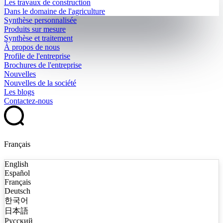
Les travaux de construction
Dans le domaine de l'agriculture
Synthèse personnalisée
Produits sur mesure
Synthèse et traitement
À propos de nous
Profile de l'entreprise
Brochures de l'entreprise
Nouvelles
Nouvelles de la société
Les blogs
Contactez-nous
Français
English
Español
Français
Deutsch
한국어
日本語
Русский