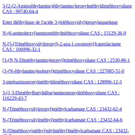
3-[2-(2-Aminoéthylamino)éthylamino]propylméthyldiméthoxysilane
CAS : 99740-64-4
Ester diéthylique de l'acide 3-(triéthoxysilyl)propylaspartique
N-(6-aminohexyl)aminométhyltriéthoxysilane CAS : 15129-36-9
N-[5-(Triméthoxysilylpropyl)-2-aza-1-oxopentyl]caprolactame
CAS : 106996-32-1
[3-(N,N-Diméthylamino)propyl]triméthoxysilane CAS : 2530-86-1
(3-(N-éthylamino)isobutyl)triméthoxysilane CAS : 227085-51-0
3-pipérazinopropylméthyldiméthoxysilane CAS : 128996-12-3
3-(1,3-Diméthylbutylidène)aminopropyltriéthoxysilane CAS :
116229-43-7
N-(Triméthoxysilylpropyl)méthylcarbamate CAS : 23432-62-4
N-(Triméthoxysilylméthyl)méthylcarbamate CAS : 23432-64-6
N-[Diméthoxy(méthyl)silylméthyl]méthylcarbamate CAS : 23432-