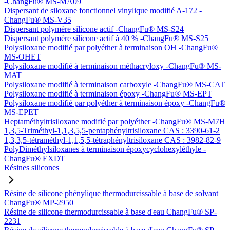
-ChangFu® MS-MA09
Dispersant de siloxane fonctionnel vinylique modifié A-172 -
ChangFu® MS-V35
Dispersant polymère silicone actif -ChangFu® MS-S24
Dispersant polymère silicone actif à 40 % -ChangFu® MS-S25
Polysiloxane modifié par polyéther à terminaison OH -ChangFu®
MS-OHET
Polysiloxane modifié à terminaison méthacryloxy -ChangFu® MS-
MAT
Polysiloxane modifié à terminaison carboxyle -ChangFu® MS-CAT
Polysiloxane modifié à terminaison époxy -ChangFu® MS-EPT
Polysiloxane modifié par polyéther à terminaison époxy -ChangFu®
MS-EPET
Heptaméthyltrisiloxane modifié par polyéther -ChangFu® MS-M7H
1,3,5-Triméthyl-1,1,3,5,5-pentaphényltrisiloxane CAS : 3390-61-2
1,3,3,5-tétraméthyl-1,1,5,5-tétraphényltrisiloxane CAS : 3982-82-9
PolyDiméthylsiloxanes à terminaison époxycyclohexyléthyle -
ChangFu® EXDT
Résines silicones
Résine de silicone phénylique thermodurcissable à base de solvant
ChangFu® MP-2950
Résine de silicone thermodurcissable à base d'eau ChangFu® SP-
2231