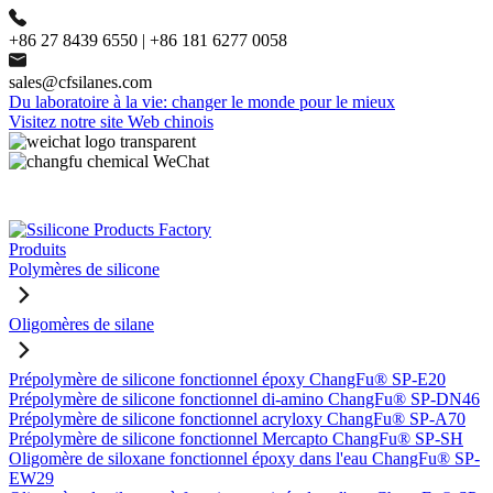
+86 27 8439 6550 | +86 181 6277 0058
sales@cfsilanes.com
Du laboratoire à la vie: changer le monde pour le mieux
Visitez notre site Web chinois
Produits
Polymères de silicone
Oligomères de silane
Prépolymère de silicone fonctionnel époxy ChangFu® SP-E20
Prépolymère de silicone fonctionnel di-amino ChangFu® SP-DN46
Prépolymère de silicone fonctionnel acryloxy ChangFu® SP-A70
Prépolymère de silicone fonctionnel Mercapto ChangFu® SP-SH
Oligomère de siloxane fonctionnel époxy dans l'eau ChangFu® SP-
EW29