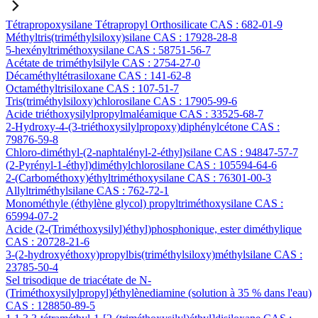
Tétrapropoxysilane Tétrapropyl Orthosilicate CAS : 682-01-9
Méthyltris(triméthylsiloxy)silane CAS : 17928-28-8
5-hexényltriméthoxysilane CAS : 58751-56-7
Acétate de triméthylsilyle CAS : 2754-27-0
Décaméthyltétrasiloxane CAS : 141-62-8
Octaméthyltrisiloxane CAS : 107-51-7
Tris(triméthylsiloxy)chlorosilane CAS : 17905-99-6
Acide triéthoxysilylpropylmaléamique CAS : 33525-68-7
2-Hydroxy-4-(3-triéthoxysilylpropoxy)diphénylcétone CAS :
79876-59-8
Chloro-diméthyl-(2-naphtalényl-2-éthyl)silane CAS : 94847-57-7
(2-Pyrényl-1-éthyl)diméthylchlorosilane CAS : 105594-64-6
2-(Carbométhoxy)éthyltriméthoxysilane CAS : 76301-00-3
Allyltriméthylsilane CAS : 762-72-1
Monométhyle (éthylène glycol) propyltriméthoxysilane CAS :
65994-07-2
Acide (2-(Triméthoxysilyl)éthyl)phosphonique, ester diméthylique
CAS : 20728-21-6
3-(2-hydroxyéthoxy)propylbis(triméthylsiloxy)méthylsilane CAS :
23785-50-4
Sel trisodique de triacétate de N-
(Triméthoxysilylpropyl)éthylènediamine (solution à 35 % dans l'eau)
CAS : 128850-89-5