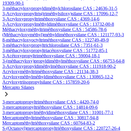
19309-90-1
3-méthacryloxypropyldiméthylchlorosilane CAS : 24636-31-5
3-Acryloxypropyltris(triméthylsiloxy)silane CAS : 17096-12-7
3-Acryloxypropyltriméthoxysilane CAS : 4369-14-6
3-Acryloxypropylméthyldiméthoxysilane CAS : 13732-00-8
Méthacryloxyméthyltriméthoxysilane CAS : 54586-78-6
(Méthacryloxyméthyl)méthyldiméthoxysilane CAS : 121177-93-3
8-méthacryloxyoctyltriméthoxysilane CAS : 122749-49-9
3-méthacryloxypropyltrichlorosilane CAS : 7351-61-3
3-méthacryloxypropyltriacétoxysilane CAS : 51772-85-1
3-Acétoxypropyltriméthoxysilane CAS : 59004-18-1
3-(méthacryloxy)propyldiméthylméthoxysilane CAS : 66753-64-8
3-Acryloxypropyldiméthylméthoxysilane CAS : 111918-90-2
Acryloxyméthyltriméthoxysilane CAS : 21134-38-3
Acryloxyméthylméthyldiméthoxysilane CAS : 130865-12-2
Acryloxytriisopropylsilane CAS : 157859-20-6
Mercapto Silanes
3-mercaptopropyltriméthoxysilane CAS : 4420-74-0
3-mercaptopropyltriéthoxysilane CAS : 14814-09-6
3-mercaptopropylméthyldiméthoxysilane CAS : 31001-77-1
Mercaptométhyltriméthoxysilane CAS : 30817-94-8
Mercaptométhyltriéthoxysilane CAS : 60764-83-2
S-(Octanoyl)mercaptopropyltriéthoxysilane CAS : 220727-26-4