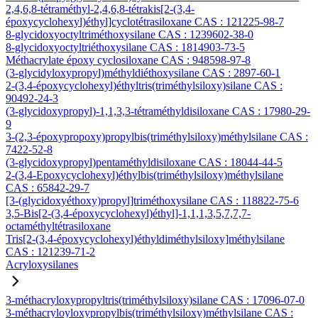
2,4,6,8-tétraméthyl-2,4,6,8-tétrakis[2-(3,4-
époxycyclohexyl)éthyl]cyclotétrasiloxane CAS : 121225-98-7
8-glycidoxyoctyltriméthoxysilane CAS : 1239602-38-0
8-glycidoxyoctyltriéthoxysilane CAS : 1814903-73-5
Méthacrylate époxy cyclosiloxane CAS : 948598-97-8
(3-glycidyloxypropyl)méthyldiéthoxysilane CAS : 2897-60-1
2-(3,4-époxycyclohexyl)éthyltris(triméthylsiloxy)silane CAS :
90492-24-3
(3-glycidoxypropyl)-1,1,3,3-tétraméthyldisiloxane CAS : 17980-29-
9
3-(2,3-époxypropoxy)propylbis(triméthylsiloxy)méthylsilane CAS :
7422-52-8
(3-glycidoxypropyl)pentaméthyldisiloxane CAS : 18044-44-5
2-(3,4-Epoxycyclohexyl)éthylbis(triméthylsiloxy)méthylsilane
CAS : 65842-29-7
[3-(glycidoxyéthoxy)propyl]triméthoxysilane CAS : 118822-75-6
3,5-Bis[2-(3,4-époxycyclohexyl)éthyl]-1,1,1,3,5,7,7,7-
octaméthyltétrasiloxane
Tris[2-(3,4-époxycyclohexyl)éthyldiméthylsiloxy]méthylsilane
CAS : 121239-71-2
Acryloxysilanes
3-méthacryloxypropyltris(triméthylsiloxy)silane CAS : 17096-07-0
3-méthacryloyloxypropylbis(triméthylsiloxy)méthylsilane CAS :