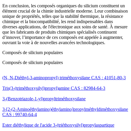
En conclusion, les composés organiques du silicium constituent un
élément crucial de la chimie industrielle moderne. Leur combinaison
unique de propriétés, telles que la stabilité thermique, la résistance
chimique et la biocompatibilité, les rend indispensables dans
diverses applications, de l'électronique aux soins de santé. À mesure
que les fabricants de produits chimiques spécialisés continuent
d’innover, l’importance de ces composés est appelée à augmenter,
ouvrant la voie à de nouvelles avancées technologiques.
Composés de silicium populaires
Composés de silicium populaires
(N, N-Diéthyl-3-aminopropyl) triméthoxysilane CAS : 41051-80-3
Tris(3-(triméthoxysilyl)propyl)amine CAS : 82984-64-3
3-(Benzotriazole-1-yl)propyltriméthoxysilane
3-[2-(2-Aminoéthylamino)éthylamino]propylméthyldiméthoxysilane
CAS : 99740-64-4
Ester diéthylique de l'acide 3-(triéthoxysilyl)propylaspartique