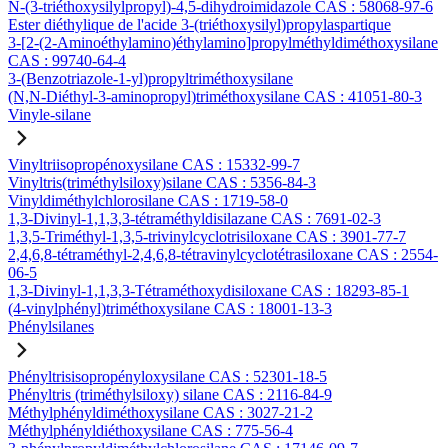
N-(3-triéthoxysilylpropyl)-4,5-dihydroimidazole CAS : 58068-97-6
Ester diéthylique de l'acide 3-(triéthoxysilyl)propylaspartique
3-[2-(2-Aminoéthylamino)éthylamino]propylméthyldiméthoxysilane
CAS : 99740-64-4
3-(Benzotriazole-1-yl)propyltriméthoxysilane
(N,N-Diéthyl-3-aminopropyl)triméthoxysilane CAS : 41051-80-3
Vinyle-silane
Vinyltriisopropénoxysilane CAS : 15332-99-7
Vinyltris(triméthylsiloxy)silane CAS : 5356-84-3
Vinyldiméthylchlorosilane CAS : 1719-58-0
1,3-Divinyl-1,1,3,3-tétraméthyldisilazane CAS : 7691-02-3
1,3,5-Triméthyl-1,3,5-trivinylcyclotrisiloxane CAS : 3901-77-7
2,4,6,8-tétraméthyl-2,4,6,8-tétravinylcyclotétrasiloxane CAS : 2554-
06-5
1,3-Divinyl-1,1,3,3-Tétraméthoxydisiloxane CAS : 18293-85-1
(4-vinylphényl)triméthoxysilane CAS : 18001-13-3
Phénylsilanes
Phényltrisisopropényloxysilane CAS : 52301-18-5
Phényltris (triméthylsiloxy) silane CAS : 2116-84-9
Méthylphényldiméthoxysilane CAS : 3027-21-2
Méthylphényldiéthoxysilane CAS : 775-56-4