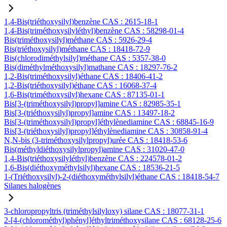
1,4-Bis(triéthoxysilyl)benzène CAS : 2615-18-1
1,4-Bis(triméthoxysilyléthyl)benzène CAS : 58298-01-4
Bis(triméthoxysilyl)méthane CAS : 5926-29-4
Bis(triéthoxysilyl)méthane CAS : 18418-72-9
Bis(chlorodiméthylsilyl)méthane CAS : 5357-38-0
Bis(diméthylméthoxysilyl)mathane CAS : 18297-76-2
1,2-Bis(triméthoxysilyl)éthane CAS : 18406-41-2
1,2-Bis(triéthoxysilyl)éthane CAS : 16068-37-4
1,6-Bis(triméthoxysilyl)hexane CAS : 87135-01-1
Bis[3-(triméthoxysilyl)propyl]amine CAS : 82985-35-1
Bis[3-(triéthoxysilyl)propyl]amine CAS : 13497-18-2
Bis[3-(triméthoxysilyl)propyl]éthylènediamine CAS : 68845-16-9
Bis[3-(triéthoxysilyl)propyl]éthylènediamine CAS : 30858-91-4
N,N-bis (3-triméthoxysilylpropyl)urée CAS : 18418-53-6
Bis(méthyldiéthoxysilylpropyl)amine CAS : 31020-47-0
1,4-Bis(triéthoxysilyléthyl)benzène CAS : 224578-01-2
1,6-Bis(diéthoxyméthylsilyl)hexane CAS : 18536-21-5
1-(Triéthoxysilyl)-2-(diéthoxyméthylsilyl)éthane CAS : 18418-54-7
Silanes halogènes
3-chloropropyltris (triméthylsilyloxy) silane CAS : 18077-31-1
2-[4-(chlorométhyl)phényl]éthyltriméthoxysilane CAS : 68128-25-6