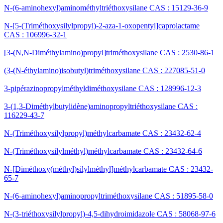
N-(6-aminohexyl)aminométhyltriéthoxysilane CAS : 15129-36-9
N-[5-(Triméthoxysilylpropyl)-2-aza-1-oxopentyl]caprolactame
CAS : 106996-32-1
[3-(N,N-Diméthylamino)propyl]triméthoxysilane CAS : 2530-86-1
(3-(N-éthylamino)isobutyl)triméthoxysilane CAS : 227085-51-0
3-pipérazinopropylméthyldiméthoxysilane CAS : 128996-12-3
3-(1,3-Diméthylbutylidène)aminopropyltriéthoxysilane CAS :
116229-43-7
N-(Triméthoxysilylpropyl)méthylcarbamate CAS : 23432-62-4
N-(Triméthoxysilylméthyl)méthylcarbamate CAS : 23432-64-6
N-[Diméthoxy(méthyl)silylméthyl]méthylcarbamate CAS : 23432-
65-7
N-(6-aminohexyl)aminopropyltriméthoxysilane CAS : 51895-58-0
N-(3-triéthoxysilylpropyl)-4,5-dihydroimidazole CAS : 58068-97-6