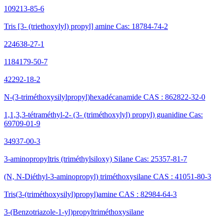
109213-85-6
Tris [3- (triethoxylyl) propyl] amine Cas: 18784-74-2
224638-27-1
1184179-50-7
42292-18-2
N-(3-triméthoxysilylpropyl)hexadécanamide CAS : 862822-32-0
1,1,3,3-tétraméthyl-2- (3- (triméthoxylyl) propyl) guanidine Cas:
69709-01-9
34937-00-3
3-aminopropyltris (triméthylsiloxy) Silane Cas: 25357-81-7
(N, N-Diéthyl-3-aminopropyl) triméthoxysilane CAS : 41051-80-3
Tris(3-(triméthoxysilyl)propyl)amine CAS : 82984-64-3
3-(Benzotriazole-1-yl)propyltriméthoxysilane