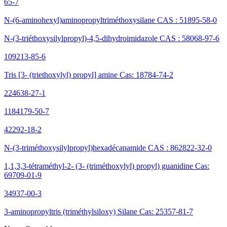
65-7
N-(6-aminohexyl)aminopropyltriméthoxysilane CAS : 51895-58-0
N-(3-triéthoxysilylpropyl)-4,5-dihydroimidazole CAS : 58068-97-6
109213-85-6
Tris [3- (triethoxylyl) propyl] amine Cas: 18784-74-2
224638-27-1
1184179-50-7
42292-18-2
N-(3-triméthoxysilylpropyl)hexadécanamide CAS : 862822-32-0
1,1,3,3-tétraméthyl-2- (3- (triméthoxylyl) propyl) guanidine Cas:
69709-01-9
34937-00-3
3-aminopropyltris (triméthylsiloxy) Silane Cas: 25357-81-7