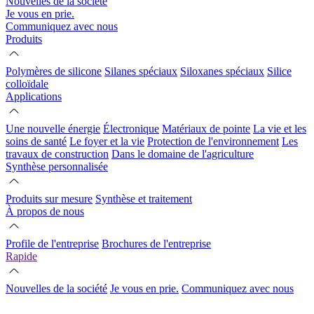
Nouvelles de la société
Je vous en prie.
Communiquez avec nous
Produits
Polymères de silicone
Silanes spéciaux
Siloxanes spéciaux
Silice
colloïdale
Applications
Une nouvelle énergie
Électronique
Matériaux de pointe
La vie et les
soins de santé
Le foyer et la vie
Protection de l'environnement
Les
travaux de construction
Dans le domaine de l'agriculture
Synthèse personnalisée
Produits sur mesure
Synthèse et traitement
À propos de nous
Profile de l'entreprise
Brochures de l'entreprise
Rapide
Nouvelles de la société
Je vous en prie.
Communiquez avec nous