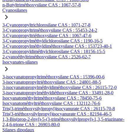
n-Butyltriméthoxysilane CAS : 1067-57-8
Cyanosilanes
3-Cyanopropyltrichlorosilane CAS : 1071-27-8
3-Cyanopropyltriméthoxysilane CAS : 55453-24-2
3-Cyanopropyltriéthoxysilane CAS : 1067-47-6
3-Cyanopropylméthyldichlorosilane CAS : 1190-16-5
3-Cyanopropylméthyldiméthoxysilane CAS : 153723-40-1
3-Cyanopropyldiméthylchlorosilane CAS : 18156-15-5
2-cyanoéthyltriméthoxysilane CAS : 2526-62-7
Isocyanates-silanes
3-isocyanatopropyltriméthoxysilane CAS : 15396-00-6
3-isocyanatopropyltriéthoxysilane CAS : 24801-88-5
3-isocyanatopropylméthyldiméthoxysilane CAS : 26115-72-0
3-isocyanatopropylméthyldiéthoxysilane CAS : 33491-28-0
Isocyanatométhyltriméthoxysilane CAS : 78450-75-6
Isocyanatométhyltriéthoxysilane CAS : 132112-76-6
Tris(3-triméthoxysilylpropyl)isocyanurate CAS : 26115-70-8
Tris(3-triéthoxysilylpropyl)isocyanurate CAS : 82194-46-5
1,3-Bis(prop-2-ényl)-5-(3-triméthoxysilylpropyl)-1,3,5-triazinane-
2,4,6-trione CAS : 26903-80-0
Silanes dipodaux