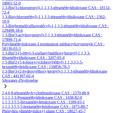
18001-52-0
1,3-Bis(3-chloropropyl)-1,1,3,3-tétraméthyldisiloxane CAS : 18132-
72-4
1,3-Bis(chlorométhyl)-1,1,3,3-tétraméthyldisiloxane CAS : 2362-
10-9
1,3-Bis(heptadécafluorodécyl)-1,1,3,3-tétraméthyldisiloxane CAS :
129498-18-6
1,3-Bis(3-acryloxypropyl)-1,1,3,3-tétraméthyldisiloxane CAS :
17898-71-4
Polydiméthylsiloxane à terminaison méthacryloxypropyle CAS :
58130-03-3
1,3-Bis[3-[3-éthyl-3-oxétanyl)méthoxy]propyl]-1,1,3,3-
tétraméthyldisiloxane CAS : 3207-05-4
1,5-Bis[2-(3,4-époxycyclohexyl)éthyl]-1,1,3,3,5,5-
hexaméthyltrisiloxane CAS : 150856-78-3
1,3-Bis(3-(2-hydroxyéthoxy)propyl)-1,1,3,3-tétraméthyldisiloxane
CAS : 441307-02-4
Siloxanes d'hydrogène
2,4,6,8-tétraméthylcyclotétrasiloxane CAS : 2370-88-9
1,1,1,3,3-Pentaméthyldisiloxane CAS : 1438-82-0
1,1,3,3,5,5-Hexaméthyltrisiloxane CAS : 1189-93-1
1,1,1,3,5,5,5-heptaméthyltrisiloxane CAS : 1873-88-7
Phényltris (diméthylsiloxy) silane CAS : 18027-45-7