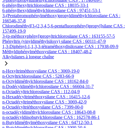
3-phénylpropyldiméthylchlorosilane CAS : 17146-09-7
6-phénylhexyltrichlorosilane CAS : 18035-33-1
6-phénylhexyldiméthylchlorosilane CAS : 97451-53-1
3-(Pentabromophénylméthoxy)propyldiméthylchlorosilane CAS :
166546-37-8
Chlorodiméthyl[3-(2,3,4,5,6-pentafluorophényl)propyl]silane CAS :
157499-19-9
3-(p-méthoxyphényl)propyltrichlorosilane CAS : 163155-57-5
Phényltris (vinyldiméthylsiloxy) silane CAS : 60111-47-9
1,3-Diphényl-1,1,3,3-tétraméthoxydisiloxane CAS : 17938-09-9
Méthyldiphénylméthoxysilane CAS : 18407-48-2
Alkylsilanes à longue chaîne
n-Hexyltriméthoxysilane CAS : 3069-19-0
n-Octyltrichlorosilane CAS : 5283-66-9
n-Octyldiméthylchlorosilane CAS : 18162-84-0
n-Dodécyldiméthylchlorosilane CAS : 66604-31-7
n-Octadécyltrichlorosilane CAS : 112-04-9
n-Hexadécyltriméthoxysilane CAS : 16415-12-6
n-Octadécyltriméthoxysilane CAS : 3069-42-9
n-Octadécyltriéthoxysilane CAS : 7399-00-0
n-octadécyldiméthylchlorosilane CAS : 18643-08-8
n-octadécyldiisobutylchlorosilane CAS : 162578-86-1
n-Butyldiméthylméthoxysilane CAS : 64712-50-1
n-Butyldiméthylchlorosilane CAS : 1000-50-6