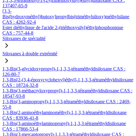
1,1,3,3-tétraméthyl-1-[2-(triméthoxysilyl)éthyl]disiloxane CAS :
137407-65-9
[3,3-
Bis(hydroxyméthyl)butoxy]propylbis(triméthylsiloxy)méthylsilane
CAS : 4262-92-4
Ester diéthylique de l'acide 2-(triéthoxysilyl)éthylphosphonique
CAS : 757-44-8
Siloxanes de spécialité
Siloxanes à double extrémité
1,3-Bis(3-glycidoxypropyl)-1,1,3,3-tétraméthyldisiloxane CAS :
126-80-7
1,3-Bis[2-(3,4-époxycyclohexyl)éthyl]-1,1,3,3-tétraméthyldisiloxane
CAS : 18724-32-8
1,3-Bis(3-méthacryloxypropyl)-1,1,3,3-tétraméthyldisiloxane CAS :
18547-93-8
1,3-Bis(3-aminopropyl)-1,1,3,3-tétraméthyldisiloxane CAS : 2469-
55-8
1,3-Bis(2-aminoéthylaminométhyl)-1,1,3,3-tétraméthyldisiloxane
CAS : 83936-41-8
1,3-Bis(3-aminoéthylaminopropyl)-1,1,3,3-tétraméthyldisiloxane
CAS : 17866-53-4
1,3-Bis(3-mercaptopropyl)-1,1,3,3-tétraméthyldisiloxane CAS :