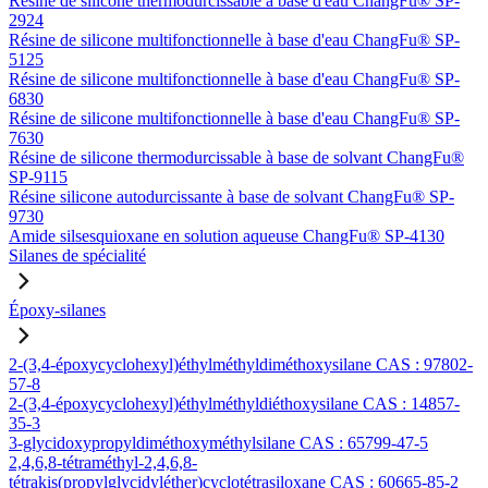
Résine de silicone thermodurcissable à base d'eau ChangFu® SP-
2924
Résine de silicone multifonctionnelle à base d'eau ChangFu® SP-
5125
Résine de silicone multifonctionnelle à base d'eau ChangFu® SP-
6830
Résine de silicone multifonctionnelle à base d'eau ChangFu® SP-
7630
Résine de silicone thermodurcissable à base de solvant ChangFu®
SP-9115
Résine silicone autodurcissante à base de solvant ChangFu® SP-
9730
Amide silsesquioxane en solution aqueuse ChangFu® SP-4130
Silanes de spécialité
Époxy-silanes
2-(3,4-époxycyclohexyl)éthylméthyldiméthoxysilane CAS : 97802-
57-8
2-(3,4-époxycyclohexyl)éthylméthyldiéthoxysilane CAS : 14857-
35-3
3-glycidoxypropyldiméthoxyméthylsilane CAS : 65799-47-5
2,4,6,8-tétraméthyl-2,4,6,8-
tétrakis(propylglycidyléther)cyclotétrasiloxane CAS : 60665-85-2