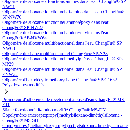
Oligomère de siloxane à fonctions aminés dans l'eau ChangFu® SP-
NW51
Oligomère de siloxane fonctionnel di-amino dans l'eau ChangFu®
SP-NW76
Oligomère de siloxane fonctionnel amino/époxy dans l'eau
ChangFu® SP-NW27
Oligomère de siloxane fonctionnel amino/vinyle dans l'eau
ChangFu® SP-NVW64
Oligomère de siloxane multifonctionnel dans l'eau ChangFu® SP-
NW68
Oligomère de silane multifonctionnel ChangFu® SP-N28
Oligomère de siloxane fonctionnel méthylphényle ChangFu® SP-
MP29
Oligomère de siloxane multifonctionnel dans l'eau ChangFu® SP-
ENW22
Oligomère d'hexadécyltriméthoxysilane ChangFu® SP-C1632
Polysiloxanes modifiés
Promoteur d'adhérence de revêtement à base d'eau ChangFu® MS-
E11
Silane fonctionnel di-amino modifié ChangFu® MS-DN
Copolymères (mercaptopropyl)méthylsiloxane-diméthylsiloxane -
ChangFu® MS-SH
Copolymères (méthacryloxypropyl)méthylsiloxane-diméthylsiloxane