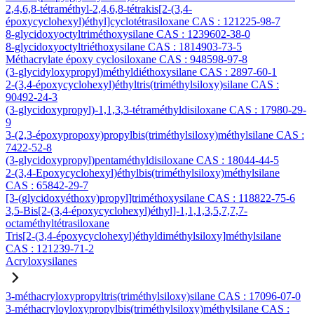
2,4,6,8-tétraméthyl-2,4,6,8-tétrakis[2-(3,4-
époxycyclohexyl)éthyl]cyclotétrasiloxane CAS : 121225-98-7
8-glycidoxyoctyltriméthoxysilane CAS : 1239602-38-0
8-glycidoxyoctyltriéthoxysilane CAS : 1814903-73-5
Méthacrylate époxy cyclosiloxane CAS : 948598-97-8
(3-glycidyloxypropyl)méthyldiéthoxysilane CAS : 2897-60-1
2-(3,4-époxycyclohexyl)éthyltris(triméthylsiloxy)silane CAS :
90492-24-3
(3-glycidoxypropyl)-1,1,3,3-tétraméthyldisiloxane CAS : 17980-29-
9
3-(2,3-époxypropoxy)propylbis(triméthylsiloxy)méthylsilane CAS :
7422-52-8
(3-glycidoxypropyl)pentaméthyldisiloxane CAS : 18044-44-5
2-(3,4-Epoxycyclohexyl)éthylbis(triméthylsiloxy)méthylsilane
CAS : 65842-29-7
[3-(glycidoxyéthoxy)propyl]triméthoxysilane CAS : 118822-75-6
3,5-Bis[2-(3,4-époxycyclohexyl)éthyl]-1,1,1,3,5,7,7,7-
octaméthyltétrasiloxane
Tris[2-(3,4-époxycyclohexyl)éthyldiméthylsiloxy]méthylsilane
CAS : 121239-71-2
Acryloxysilanes
3-méthacryloxypropyltris(triméthylsiloxy)silane CAS : 17096-07-0
3-méthacryloyloxypropylbis(triméthylsiloxy)méthylsilane CAS :