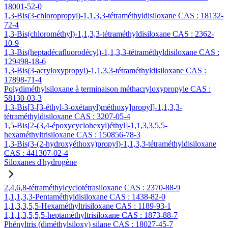
18001-52-0
1,3-Bis(3-chloropropyl)-1,1,3,3-tétraméthyldisiloxane CAS : 18132-
72-4
1,3-Bis(chlorométhyl)-1,1,3,3-tétraméthyldisiloxane CAS : 2362-
10-9
1,3-Bis(heptadécafluorodécyl)-1,1,3,3-tétraméthyldisiloxane CAS :
129498-18-6
1,3-Bis(3-acryloxypropyl)-1,1,3,3-tétraméthyldisiloxane CAS :
17898-71-4
Polydiméthylsiloxane à terminaison méthacryloxypropyle CAS :
58130-03-3
1,3-Bis[3-[3-éthyl-3-oxétanyl)méthoxy]propyl]-1,1,3,3-
tétraméthyldisiloxane CAS : 3207-05-4
1,5-Bis[2-(3,4-époxycyclohexyl)éthyl]-1,1,3,3,5,5-
hexaméthyltrisiloxane CAS : 150856-78-3
1,3-Bis(3-(2-hydroxyéthoxy)propyl)-1,1,3,3-tétraméthyldisiloxane
CAS : 441307-02-4
Siloxanes d'hydrogène
2,4,6,8-tétraméthylcyclotétrasiloxane CAS : 2370-88-9
1,1,1,3,3-Pentaméthyldisiloxane CAS : 1438-82-0
1,1,3,3,5,5-Hexaméthyltrisiloxane CAS : 1189-93-1
1,1,1,3,5,5,5-heptaméthyltrisiloxane CAS : 1873-88-7
Phényltris (diméthylsiloxy) silane CAS : 18027-45-7