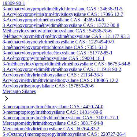
19309-90-1
3-méthacryloxypropyldiméthylchlorosilane CAS : 24636-31-5
3-Acryloxypropyltris(triméthylsiloxy)silane CAS : 17096-12-7
3-Acryloxypropyltriméthoxysilane CAS : 4369-14-6
3-Acryloxypropylméthyldiméthoxysilane CAS : 13732-00-8
Méthacryloxyméthyltriméthoxysilane CAS : 54586-78-6
(Méthacryloxyméthyl)méthyldiméthoxysilane CAS : 121177-93-3
8-méthacryloxyoctyltriméthoxysilane CAS : 122749-49-9
3-méthacryloxypropyltrichlorosilane CAS : 7351-61-3
3-méthacryloxypropyltriacétoxysilane CAS : 51772-85-1
3-Acétoxypropyltriméthoxysilane CAS : 59004-18-1
3-(méthacryloxy)propyldiméthylméthoxysilane CAS : 66753-64-8
3-Acryloxypropyldiméthylméthoxysilane CAS : 111918-90-2
Acryloxyméthyltriméthoxysilane CAS : 21134-38-3
Acryloxyméthylméthyldiméthoxysilane CAS : 130865-12-2
Acryloxytriisopropylsilane CAS : 157859-20-6
Mercapto Silanes
3-mercaptopropyltriméthoxysilane CAS : 4420-74-0
3-mercaptopropyltriéthoxysilane CAS : 14814-09-6
3-mercaptopropylméthyldiméthoxysilane CAS : 31001-77-1
Mercaptométhyltriméthoxysilane CAS : 30817-94-8
Mercaptométhyltriéthoxysilane CAS : 60764-83-2
S-(Octanoyl)mercaptopropyltriéthoxysilane CAS : 220727-26-4