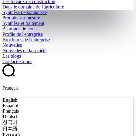
Les travaux de construction
Dans le domaine de l'agriculture
Synthèse personnalisée
Produits sur mesure
Synthèse et traitement
À propos de nous
Profile de l'entreprise
Brochures de l'entreprise
Nouvelles
Nouvelles de la société
Les blogs
Contactez-nous
Français
English
Español
Français
Deutsch
한국어
日本語
Русский