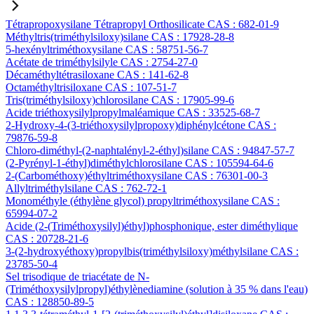
Tétrapropoxysilane Tétrapropyl Orthosilicate CAS : 682-01-9
Méthyltris(triméthylsiloxy)silane CAS : 17928-28-8
5-hexényltriméthoxysilane CAS : 58751-56-7
Acétate de triméthylsilyle CAS : 2754-27-0
Décaméthyltétrasiloxane CAS : 141-62-8
Octaméthyltrisiloxane CAS : 107-51-7
Tris(triméthylsiloxy)chlorosilane CAS : 17905-99-6
Acide triéthoxysilylpropylmaléamique CAS : 33525-68-7
2-Hydroxy-4-(3-triéthoxysilylpropoxy)diphénylcétone CAS :
79876-59-8
Chloro-diméthyl-(2-naphtalényl-2-éthyl)silane CAS : 94847-57-7
(2-Pyrényl-1-éthyl)diméthylchlorosilane CAS : 105594-64-6
2-(Carbométhoxy)éthyltriméthoxysilane CAS : 76301-00-3
Allyltriméthylsilane CAS : 762-72-1
Monométhyle (éthylène glycol) propyltriméthoxysilane CAS :
65994-07-2
Acide (2-(Triméthoxysilyl)éthyl)phosphonique, ester diméthylique
CAS : 20728-21-6
3-(2-hydroxyéthoxy)propylbis(triméthylsiloxy)méthylsilane CAS :
23785-50-4
Sel trisodique de triacétate de N-
(Triméthoxysilylpropyl)éthylènediamine (solution à 35 % dans l'eau)
CAS : 128850-89-5