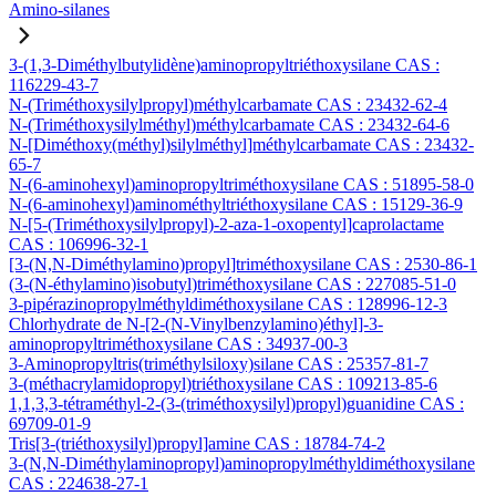
Amino-silanes
3-(1,3-Diméthylbutylidène)aminopropyltriéthoxysilane CAS :
116229-43-7
N-(Triméthoxysilylpropyl)méthylcarbamate CAS : 23432-62-4
N-(Triméthoxysilylméthyl)méthylcarbamate CAS : 23432-64-6
N-[Diméthoxy(méthyl)silylméthyl]méthylcarbamate CAS : 23432-
65-7
N-(6-aminohexyl)aminopropyltriméthoxysilane CAS : 51895-58-0
N-(6-aminohexyl)aminométhyltriéthoxysilane CAS : 15129-36-9
N-[5-(Triméthoxysilylpropyl)-2-aza-1-oxopentyl]caprolactame
CAS : 106996-32-1
[3-(N,N-Diméthylamino)propyl]triméthoxysilane CAS : 2530-86-1
(3-(N-éthylamino)isobutyl)triméthoxysilane CAS : 227085-51-0
3-pipérazinopropylméthyldiméthoxysilane CAS : 128996-12-3
Chlorhydrate de N-[2-(N-Vinylbenzylamino)éthyl]-3-
aminopropyltriméthoxysilane CAS : 34937-00-3
3-Aminopropyltris(triméthylsiloxy)silane CAS : 25357-81-7
3-(méthacrylamidopropyl)triéthoxysilane CAS : 109213-85-6
1,1,3,3-tétraméthyl-2-(3-(triméthoxysilyl)propyl)guanidine CAS :
69709-01-9
Tris[3-(triéthoxysilyl)propyl]amine CAS : 18784-74-2
3-(N,N-Diméthylaminopropyl)aminopropylméthyldiméthoxysilane
CAS : 224638-27-1