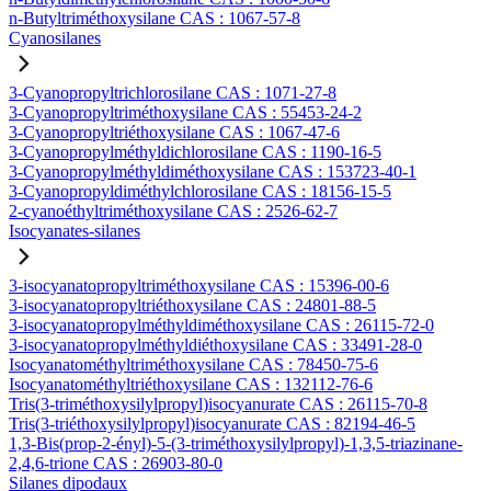
n-Butyltriméthoxysilane CAS : 1067-57-8
Cyanosilanes
3-Cyanopropyltrichlorosilane CAS : 1071-27-8
3-Cyanopropyltriméthoxysilane CAS : 55453-24-2
3-Cyanopropyltriéthoxysilane CAS : 1067-47-6
3-Cyanopropylméthyldichlorosilane CAS : 1190-16-5
3-Cyanopropylméthyldiméthoxysilane CAS : 153723-40-1
3-Cyanopropyldiméthylchlorosilane CAS : 18156-15-5
2-cyanoéthyltriméthoxysilane CAS : 2526-62-7
Isocyanates-silanes
3-isocyanatopropyltriméthoxysilane CAS : 15396-00-6
3-isocyanatopropyltriéthoxysilane CAS : 24801-88-5
3-isocyanatopropylméthyldiméthoxysilane CAS : 26115-72-0
3-isocyanatopropylméthyldiéthoxysilane CAS : 33491-28-0
Isocyanatométhyltriméthoxysilane CAS : 78450-75-6
Isocyanatométhyltriéthoxysilane CAS : 132112-76-6
Tris(3-triméthoxysilylpropyl)isocyanurate CAS : 26115-70-8
Tris(3-triéthoxysilylpropyl)isocyanurate CAS : 82194-46-5
1,3-Bis(prop-2-ényl)-5-(3-triméthoxysilylpropyl)-1,3,5-triazinane-
2,4,6-trione CAS : 26903-80-0
Silanes dipodaux