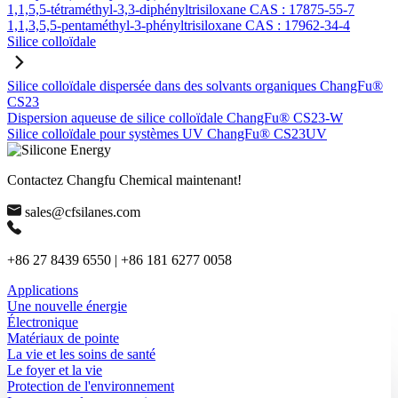
1,1,5,5-tétraméthyl-3,3-diphényltrisiloxane CAS : 17875-55-7
1,1,3,5,5-pentaméthyl-3-phényltrisiloxane CAS : 17962-34-4
Silice colloïdale
Silice colloïdale dispersée dans des solvants organiques ChangFu®
CS23
Dispersion aqueuse de silice colloïdale ChangFu® CS23-W
Silice colloïdale pour systèmes UV ChangFu® CS23UV
Contactez Changfu Chemical maintenant!
sales@cfsilanes.com
+86 27 8439 6550 | +86 181 6277 0058
Applications
Une nouvelle énergie
Électronique
Matériaux de pointe
La vie et les soins de santé
Le foyer et la vie
Protection de l'environnement