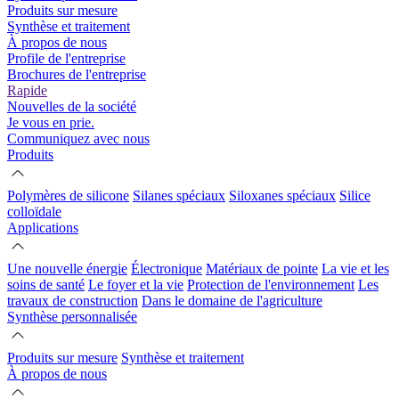
Produits sur mesure
Synthèse et traitement
À propos de nous
Profile de l'entreprise
Brochures de l'entreprise
Rapide
Nouvelles de la société
Je vous en prie.
Communiquez avec nous
Produits
Polymères de silicone
Silanes spéciaux
Siloxanes spéciaux
Silice
colloïdale
Applications
Une nouvelle énergie
Électronique
Matériaux de pointe
La vie et les
soins de santé
Le foyer et la vie
Protection de l'environnement
Les
travaux de construction
Dans le domaine de l'agriculture
Synthèse personnalisée
Produits sur mesure
Synthèse et traitement
À propos de nous