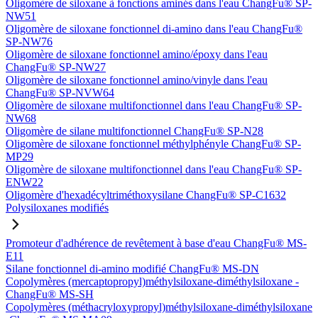
Oligomère de siloxane à fonctions aminés dans l'eau ChangFu® SP-
NW51
Oligomère de siloxane fonctionnel di-amino dans l'eau ChangFu®
SP-NW76
Oligomère de siloxane fonctionnel amino/époxy dans l'eau
ChangFu® SP-NW27
Oligomère de siloxane fonctionnel amino/vinyle dans l'eau
ChangFu® SP-NVW64
Oligomère de siloxane multifonctionnel dans l'eau ChangFu® SP-
NW68
Oligomère de silane multifonctionnel ChangFu® SP-N28
Oligomère de siloxane fonctionnel méthylphényle ChangFu® SP-
MP29
Oligomère de siloxane multifonctionnel dans l'eau ChangFu® SP-
ENW22
Oligomère d'hexadécyltriméthoxysilane ChangFu® SP-C1632
Polysiloxanes modifiés
Promoteur d'adhérence de revêtement à base d'eau ChangFu® MS-
E11
Silane fonctionnel di-amino modifié ChangFu® MS-DN
Copolymères (mercaptopropyl)méthylsiloxane-diméthylsiloxane -
ChangFu® MS-SH
Copolymères (méthacryloxypropyl)méthylsiloxane-diméthylsiloxane