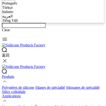
Português
Türkçe
Italiano
العربية
Tiếng Việt
Clear
返回
Produits
Polymères de silicone
Silanes de spécialité
Siloxanes de spécialité
Silice colloïdale
Applications