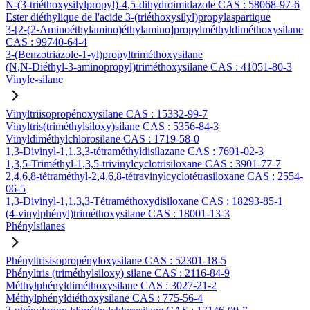
N-(3-triéthoxysilylpropyl)-4,5-dihydroimidazole CAS : 58068-97-6
Ester diéthylique de l'acide 3-(triéthoxysilyl)propylaspartique
3-[2-(2-Aminoéthylamino)éthylamino]propylméthyldiméthoxysilane
CAS : 99740-64-4
3-(Benzotriazole-1-yl)propyltriméthoxysilane
(N,N-Diéthyl-3-aminopropyl)triméthoxysilane CAS : 41051-80-3
Vinyle-silane
Vinyltriisopropénoxysilane CAS : 15332-99-7
Vinyltris(triméthylsiloxy)silane CAS : 5356-84-3
Vinyldiméthylchlorosilane CAS : 1719-58-0
1,3-Divinyl-1,1,3,3-tétraméthyldisilazane CAS : 7691-02-3
1,3,5-Triméthyl-1,3,5-trivinylcyclotrisiloxane CAS : 3901-77-7
2,4,6,8-tétraméthyl-2,4,6,8-tétravinylcyclotétrasiloxane CAS : 2554-
06-5
1,3-Divinyl-1,1,3,3-Tétraméthoxydisiloxane CAS : 18293-85-1
(4-vinylphényl)triméthoxysilane CAS : 18001-13-3
Phénylsilanes
Phényltrisisopropényloxysilane CAS : 52301-18-5
Phényltris (triméthylsiloxy) silane CAS : 2116-84-9
Méthylphényldiméthoxysilane CAS : 3027-21-2
Méthylphényldiéthoxysilane CAS : 775-56-4