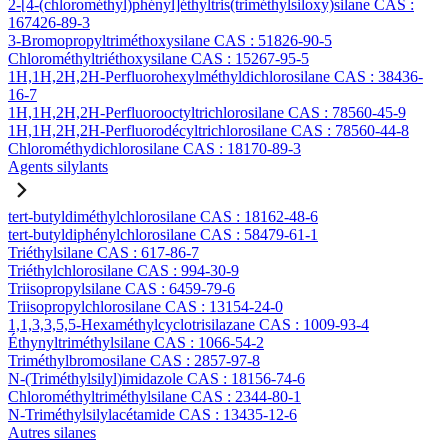
2-[4-(chlorométhyl)phényl]éthyltris(triméthylsiloxy)silane CAS :
167426-89-3
3-Bromopropyltriméthoxysilane CAS : 51826-90-5
Chlorométhyltriéthoxysilane CAS : 15267-95-5
1H,1H,2H,2H-Perfluorohexylméthyldichlorosilane CAS : 38436-
16-7
1H,1H,2H,2H-Perfluorooctyltrichlorosilane CAS : 78560-45-9
1H,1H,2H,2H-Perfluorodécyltrichlorosilane CAS : 78560-44-8
Chlorométhydichlorosilane CAS : 18170-89-3
Agents silylants
tert-butyldiméthylchlorosilane CAS : 18162-48-6
tert-butyldiphénylchlorosilane CAS : 58479-61-1
Triéthylsilane CAS : 617-86-7
Triéthylchlorosilane CAS : 994-30-9
Triisopropylsilane CAS : 6459-79-6
Triisopropylchlorosilane CAS : 13154-24-0
1,1,3,3,5,5-Hexaméthylcyclotrisilazane CAS : 1009-93-4
Éthynyltriméthylsilane CAS : 1066-54-2
Triméthylbromosilane CAS : 2857-97-8
N-(Triméthylsilyl)imidazole CAS : 18156-74-6
Chlorométhyltriméthylsilane CAS : 2344-80-1
N-Triméthylsilylacétamide CAS : 13435-12-6
Autres silanes