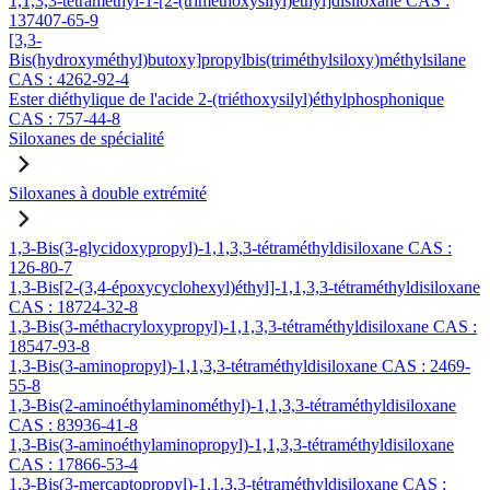
1,1,3,3-tétraméthyl-1-[2-(triméthoxysilyl)éthyl]disiloxane CAS :
137407-65-9
[3,3-
Bis(hydroxyméthyl)butoxy]propylbis(triméthylsiloxy)méthylsilane
CAS : 4262-92-4
Ester diéthylique de l'acide 2-(triéthoxysilyl)éthylphosphonique
CAS : 757-44-8
Siloxanes de spécialité
Siloxanes à double extrémité
1,3-Bis(3-glycidoxypropyl)-1,1,3,3-tétraméthyldisiloxane CAS :
126-80-7
1,3-Bis[2-(3,4-époxycyclohexyl)éthyl]-1,1,3,3-tétraméthyldisiloxane
CAS : 18724-32-8
1,3-Bis(3-méthacryloxypropyl)-1,1,3,3-tétraméthyldisiloxane CAS :
18547-93-8
1,3-Bis(3-aminopropyl)-1,1,3,3-tétraméthyldisiloxane CAS : 2469-
55-8
1,3-Bis(2-aminoéthylaminométhyl)-1,1,3,3-tétraméthyldisiloxane
CAS : 83936-41-8
1,3-Bis(3-aminoéthylaminopropyl)-1,1,3,3-tétraméthyldisiloxane
CAS : 17866-53-4
1,3-Bis(3-mercaptopropyl)-1,1,3,3-tétraméthyldisiloxane CAS :