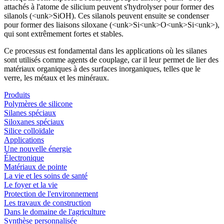
attachés à l'atome de silicium peuvent s'hydrolyser pour former des
silanols (<unk>SiOH). Ces silanols peuvent ensuite se condenser
pour former des liaisons siloxane (<unk>Si<unk>O<unk>Si<unk>),
qui sont extrêmement fortes et stables.
Ce processus est fondamental dans les applications où les silanes
sont utilisés comme agents de couplage, car il leur permet de lier des
matériaux organiques à des surfaces inorganiques, telles que le
verre, les métaux et les minéraux.
Produits
Polymères de silicone
Silanes spéciaux
Siloxanes spéciaux
Silice colloïdale
Applications
Une nouvelle énergie
Électronique
Matériaux de pointe
La vie et les soins de santé
Le foyer et la vie
Protection de l'environnement
Les travaux de construction
Dans le domaine de l'agriculture
Synthèse personnalisée