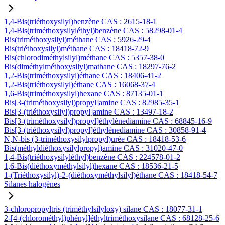
1,4-Bis(triéthoxysilyl)benzène CAS : 2615-18-1
1,4-Bis(triméthoxysilyléthyl)benzène CAS : 58298-01-4
Bis(triméthoxysilyl)méthane CAS : 5926-29-4
Bis(triéthoxysilyl)méthane CAS : 18418-72-9
Bis(chlorodiméthylsilyl)méthane CAS : 5357-38-0
Bis(diméthylméthoxysilyl)mathane CAS : 18297-76-2
1,2-Bis(triméthoxysilyl)éthane CAS : 18406-41-2
1,2-Bis(triéthoxysilyl)éthane CAS : 16068-37-4
1,6-Bis(triméthoxysilyl)hexane CAS : 87135-01-1
Bis[3-(triméthoxysilyl)propyl]amine CAS : 82985-35-1
Bis[3-(triéthoxysilyl)propyl]amine CAS : 13497-18-2
Bis[3-(triméthoxysilyl)propyl]éthylènediamine CAS : 68845-16-9
Bis[3-(triéthoxysilyl)propyl]éthylènediamine CAS : 30858-91-4
N,N-bis (3-triméthoxysilylpropyl)urée CAS : 18418-53-6
Bis(méthyldiéthoxysilylpropyl)amine CAS : 31020-47-0
1,4-Bis(triéthoxysilyléthyl)benzène CAS : 224578-01-2
1,6-Bis(diéthoxyméthylsilyl)hexane CAS : 18536-21-5
1-(Triéthoxysilyl)-2-(diéthoxyméthylsilyl)éthane CAS : 18418-54-7
Silanes halogènes
3-chloropropyltris (triméthylsilyloxy) silane CAS : 18077-31-1
2-[4-(chlorométhyl)phényl]éthyltriméthoxysilane CAS : 68128-25-6