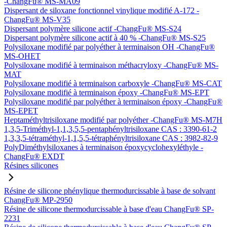
-ChangFu® MS-MA09
Dispersant de siloxane fonctionnel vinylique modifié A-172 -
ChangFu® MS-V35
Dispersant polymère silicone actif -ChangFu® MS-S24
Dispersant polymère silicone actif à 40 % -ChangFu® MS-S25
Polysiloxane modifié par polyéther à terminaison OH -ChangFu®
MS-OHET
Polysiloxane modifié à terminaison méthacryloxy -ChangFu® MS-
MAT
Polysiloxane modifié à terminaison carboxyle -ChangFu® MS-CAT
Polysiloxane modifié à terminaison époxy -ChangFu® MS-EPT
Polysiloxane modifié par polyéther à terminaison époxy -ChangFu®
MS-EPET
Heptaméthyltrisiloxane modifié par polyéther -ChangFu® MS-M7H
1,3,5-Triméthyl-1,1,3,5,5-pentaphényltrisiloxane CAS : 3390-61-2
1,3,3,5-tétraméthyl-1,1,5,5-tétraphényltrisiloxane CAS : 3982-82-9
PolyDiméthylsiloxanes à terminaison époxycyclohexyléthyle -
ChangFu® EXDT
Résines silicones
Résine de silicone phénylique thermodurcissable à base de solvant
ChangFu® MP-2950
Résine de silicone thermodurcissable à base d'eau ChangFu® SP-
2231