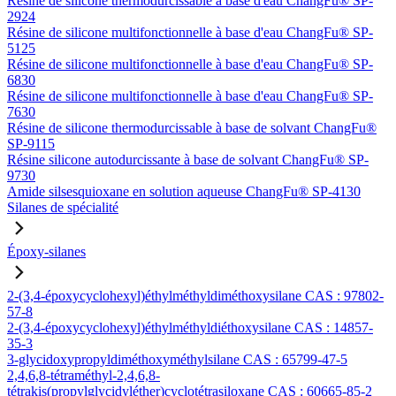
Résine de silicone thermodurcissable à base d'eau ChangFu® SP-
2924
Résine de silicone multifonctionnelle à base d'eau ChangFu® SP-
5125
Résine de silicone multifonctionnelle à base d'eau ChangFu® SP-
6830
Résine de silicone multifonctionnelle à base d'eau ChangFu® SP-
7630
Résine de silicone thermodurcissable à base de solvant ChangFu®
SP-9115
Résine silicone autodurcissante à base de solvant ChangFu® SP-
9730
Amide silsesquioxane en solution aqueuse ChangFu® SP-4130
Silanes de spécialité
Époxy-silanes
2-(3,4-époxycyclohexyl)éthylméthyldiméthoxysilane CAS : 97802-
57-8
2-(3,4-époxycyclohexyl)éthylméthyldiéthoxysilane CAS : 14857-
35-3
3-glycidoxypropyldiméthoxyméthylsilane CAS : 65799-47-5
2,4,6,8-tétraméthyl-2,4,6,8-
tétrakis(propylglycidyléther)cyclotétrasiloxane CAS : 60665-85-2