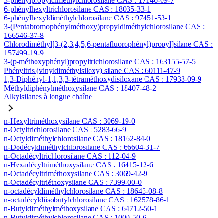
3-phénylpropyldiméthylchlorosilane CAS : 17146-09-7
6-phénylhexyltrichlorosilane CAS : 18035-33-1
6-phénylhexyldiméthylchlorosilane CAS : 97451-53-1
3-(Pentabromophénylméthoxy)propyldiméthylchlorosilane CAS :
166546-37-8
Chlorodiméthyl[3-(2,3,4,5,6-pentafluorophényl)propyl]silane CAS :
157499-19-9
3-(p-méthoxyphényl)propyltrichlorosilane CAS : 163155-57-5
Phényltris (vinyldiméthylsiloxy) silane CAS : 60111-47-9
1,3-Diphényl-1,1,3,3-tétraméthoxydisiloxane CAS : 17938-09-9
Méthyldiphénylméthoxysilane CAS : 18407-48-2
Alkylsilanes à longue chaîne
n-Hexyltriméthoxysilane CAS : 3069-19-0
n-Octyltrichlorosilane CAS : 5283-66-9
n-Octyldiméthylchlorosilane CAS : 18162-84-0
n-Dodécyldiméthylchlorosilane CAS : 66604-31-7
n-Octadécyltrichlorosilane CAS : 112-04-9
n-Hexadécyltriméthoxysilane CAS : 16415-12-6
n-Octadécyltriméthoxysilane CAS : 3069-42-9
n-Octadécyltriéthoxysilane CAS : 7399-00-0
n-octadécyldiméthylchlorosilane CAS : 18643-08-8
n-octadécyldiisobutylchlorosilane CAS : 162578-86-1
n-Butyldiméthylméthoxysilane CAS : 64712-50-1
n-Butyldiméthylchlorosilane CAS : 1000-50-6