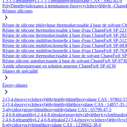
1,3,3,5-tétraméthyl-1,1,5,5-tétraphényltrisiloxane CAS : 3982-82-9
PolyDiméthylsiloxanes à terminaison époxycyclohexyléthyle -Ch
Résines silicones
Résine de silicone phénylique thermodurcissable à base de solvan
Résine de silicone thermodurcissable à base d'eau ChangFu® SP-223
Résine de silicone thermodurcissable à base d'eau ChangFu® SP-292
Résine de silicone multifonctionnelle à base d'eau ChangFu® SP-512
Résine de silicone multifonctionnelle à base d'eau ChangFu® SP-683
Résine de silicone multifonctionnelle à base d'eau ChangFu® SP-763
Résine de silicone thermodurcissable à base de solvant ChangFu® S
Résine silicone autodurcissante à base de solvant ChangFu® SP-973
Amide silsesquioxane en solution aqueuse ChangFu® SP-4130
Silanes de spécialité
Époxy-silanes
2-(3,4-époxycyclohexyl)éthylméthyldiméthoxysilane CAS : 97802-5
2-(3,4-époxycyclohexyl)éthylméthyldiéthoxysilane CAS : 14857-35-
3-glycidoxypropyldiméthoxyméthylsilane CAS : 65799-47-5
2,4,6,8-tétraméthyl-2,4,6,8-tétrakis(propylglycidyléther)cyclotétrasi
2,4,6,8-tétraméthyl-2,4,6,8-tétrakis[2-(3,4-époxycyclohexyl)éthyl]cy
8-glycidoxyoctyltriméthoxysilane CAS : 1239602-38-0