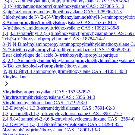
[3-(N,N-Diméthylamino)propyl]triméthoxysilane CAS : 2530-86-1
(3-(N-éthylamino)isobutyl)triméthoxysilane CAS : 227085-51-0
3-pipérazinopropylméthyldiméthoxysilane CAS : 128996-12-3
Chlorhydrate de N-[2-(N-Vinylbenzylamino)éthyl]-3-aminopropyltri
3-Aminopropyltris(triméthylsiloxy)silane CAS : 25357-81-7
3-(méthacrylamidopropyl)triéthoxysilane CAS : 109213-85-6
1,1,3,3-tétraméthyl-2-(3-(triméthoxysilyl)propyl)guanidine CAS : 69
Tris[3-(triéthoxysilyl)propyl]amine CAS : 18784-74-2
3-(N,N-Diméthylaminopropyl)aminopropylméthyldiméthoxysilane C
N-(3-triéthoxysilylpropyl)-4,5-dihydroimidazole CAS : 58068-97-6
Ester diéthylique de l'acide 3-(triéthoxysilyl)propylaspartique
3-[2-(2-Aminoéthylamino)éthylamino]propylméthyldiméthoxysilane
3-(Benzotriazole-1-yl)propyltriméthoxysilane
(N,N-Diéthyl-3-aminopropyl)triméthoxysilane CAS : 41051-80-3
Vinyle-silane
Vinyltriisopropénoxysilane CAS : 15332-99-7
Vinyltris(triméthylsiloxy)silane CAS : 5356-84-3
Vinyldiméthylchlorosilane CAS : 1719-58-0
1,3-Divinyl-1,1,3,3-tétraméthyldisilazane CAS : 7691-02-3
1,3,5-Triméthyl-1,3,5-trivinylcyclotrisiloxane CAS : 3901-77-7
2,4,6,8-tétraméthyl-2,4,6,8-tétravinylcyclotétrasiloxane CAS : 2554-0
1,3-Divinyl-1,1,3,3-Tétraméthoxydisiloxane CAS : 18293-85-1
(4-vinylphényl)triméthoxysilane CAS : 18001-13-3