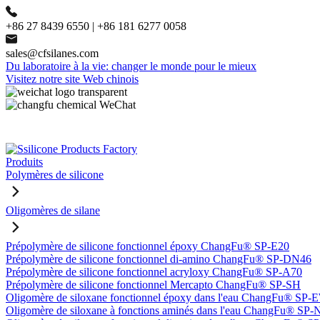
+86 27 8439 6550 | +86 181 6277 0058
sales@cfsilanes.com
Du laboratoire à la vie: changer le monde pour le mieux
Visitez notre site Web chinois
Produits
Polymères de silicone
Oligomères de silane
Prépolymère de silicone fonctionnel époxy ChangFu® SP-E20
Prépolymère de silicone fonctionnel di-amino ChangFu® SP-DN46
Prépolymère de silicone fonctionnel acryloxy ChangFu® SP-A70
Prépolymère de silicone fonctionnel Mercapto ChangFu® SP-SH
Oligomère de siloxane fonctionnel époxy dans l'eau ChangFu® SP
Oligomère de siloxane à fonctions aminés dans l'eau ChangFu® SP