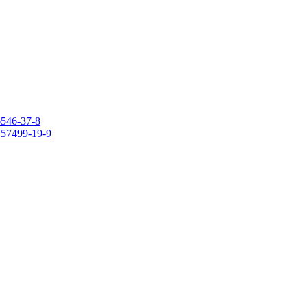
6546-37-8
 157499-19-9