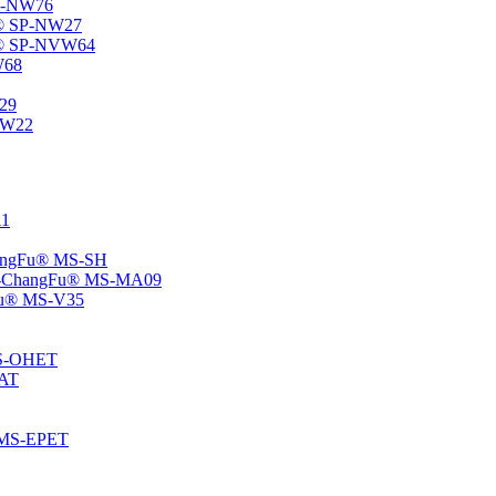
SP-NW76
Fu® SP-NW27
gFu® SP-NVW64
W68
P29
ENW22
11
ChangFu® MS-SH
ane -ChangFu® MS-MA09
ngFu® MS-V35
 MS-OHET
MAT
® MS-EPET