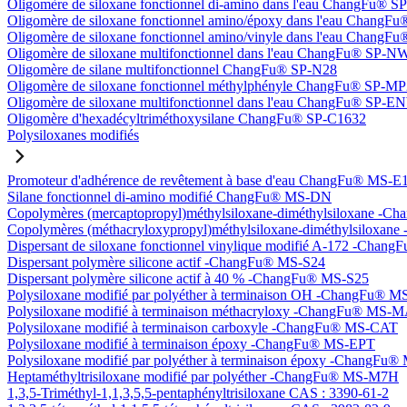
Oligomère de siloxane fonctionnel di-amino dans l'eau ChangFu® 
Oligomère de siloxane fonctionnel amino/époxy dans l'eau Chang
Oligomère de siloxane fonctionnel amino/vinyle dans l'eau Chan
Oligomère de siloxane multifonctionnel dans l'eau ChangFu® SP-N
Oligomère de silane multifonctionnel ChangFu® SP-N28
Oligomère de siloxane fonctionnel méthylphényle ChangFu® SP-M
Oligomère de siloxane multifonctionnel dans l'eau ChangFu® SP-
Oligomère d'hexadécyltriméthoxysilane ChangFu® SP-C1632
Polysiloxanes modifiés
Promoteur d'adhérence de revêtement à base d'eau ChangFu® MS-E
Silane fonctionnel di-amino modifié ChangFu® MS-DN
Copolymères (mercaptopropyl)méthylsiloxane-diméthylsiloxane -
Copolymères (méthacryloxypropyl)méthylsiloxane-diméthylsilox
Dispersant de siloxane fonctionnel vinylique modifié A-172 -Cha
Dispersant polymère silicone actif -ChangFu® MS-S24
Dispersant polymère silicone actif à 40 % -ChangFu® MS-S25
Polysiloxane modifié par polyéther à terminaison OH -ChangFu®
Polysiloxane modifié à terminaison méthacryloxy -ChangFu® MS-
Polysiloxane modifié à terminaison carboxyle -ChangFu® MS-CAT
Polysiloxane modifié à terminaison époxy -ChangFu® MS-EPT
Polysiloxane modifié par polyéther à terminaison époxy -ChangFu
Heptaméthyltrisiloxane modifié par polyéther -ChangFu® MS-M7H
1,3,5-Triméthyl-1,1,3,5,5-pentaphényltrisiloxane CAS : 3390-61-2