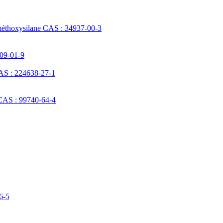
méthoxysilane CAS : 34937-00-3
709-01-9
AS : 224638-27-1
 CAS : 99740-64-4
6-5