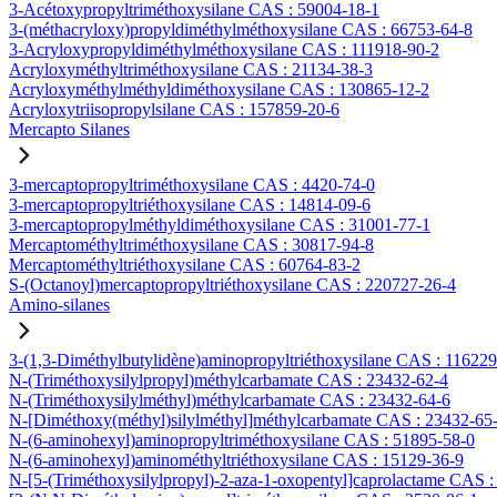
3-Acétoxypropyltriméthoxysilane CAS : 59004-18-1
3-(méthacryloxy)propyldiméthylméthoxysilane CAS : 66753-64-8
3-Acryloxypropyldiméthylméthoxysilane CAS : 111918-90-2
Acryloxyméthyltriméthoxysilane CAS : 21134-38-3
Acryloxyméthylméthyldiméthoxysilane CAS : 130865-12-2
Acryloxytriisopropylsilane CAS : 157859-20-6
Mercapto Silanes
3-mercaptopropyltriméthoxysilane CAS : 4420-74-0
3-mercaptopropyltriéthoxysilane CAS : 14814-09-6
3-mercaptopropylméthyldiméthoxysilane CAS : 31001-77-1
Mercaptométhyltriméthoxysilane CAS : 30817-94-8
Mercaptométhyltriéthoxysilane CAS : 60764-83-2
S-(Octanoyl)mercaptopropyltriéthoxysilane CAS : 220727-26-4
Amino-silanes
3-(1,3-Diméthylbutylidène)aminopropyltriéthoxysilane CAS : 11622
N-(Triméthoxysilylpropyl)méthylcarbamate CAS : 23432-62-4
N-(Triméthoxysilylméthyl)méthylcarbamate CAS : 23432-64-6
N-[Diméthoxy(méthyl)silylméthyl]méthylcarbamate CAS : 23432-65
N-(6-aminohexyl)aminopropyltriméthoxysilane CAS : 51895-58-0
N-(6-aminohexyl)aminométhyltriéthoxysilane CAS : 15129-36-9
N-[5-(Triméthoxysilylpropyl)-2-aza-1-oxopentyl]caprolactame CAS 