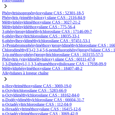
Phénylsilanes
Phényltrisisopropényloxysilane CAS : 52301-18-5
Phényltris (triméthylsiloxy) silane CAS : 2116-84-9
Méthylphényldiméthoxysilane CAS : 3027-21-2
Méthylphényldiéthoxysilane CAS : 775-56-4
3-phénylpropyldiméthylchlorosilane CAS : 17146-09-7
6-phénylhexyltrichlorosilane CAS : 18035-33-1
6-phénylhexyldiméthylchlorosilane CAS : 97451-53-1
3-(Pentabromophénylméthoxy)propyldiméthylchlorosilane CAS : 16
Chlorodiméthyl[3-(2,3,4,5,6-pentafluorophényl)propyl]silane CAS :
3-(p-méthoxyphényl)propyltrichlorosilane CAS : 163155-57-5
Phényltris (vinyldiméthylsiloxy) silane CAS : 60111-47-9
1,3-Diphényl-1,1,3,3-tétraméthoxydisiloxane CAS : 17938-09-9
Méthyldiphénylméthoxysilane CAS : 18407-48-2
Alkylsilanes à longue chaîne
n-Hexyltriméthoxysilane CAS : 3069-19-0
n-Octyltrichlorosilane CAS : 5283-66-9
n-Octyldiméthylchlorosilane CAS : 18162-84-0
n-Dodécyldiméthylchlorosilane CAS : 66604-31-7
n-Octadécyltrichlorosilane CAS : 112-04-9
n-Hexadécyltriméthoxysilane CAS : 16415-12-6
n-Octadécyltriméthoxysilane CAS : 3069-42-9