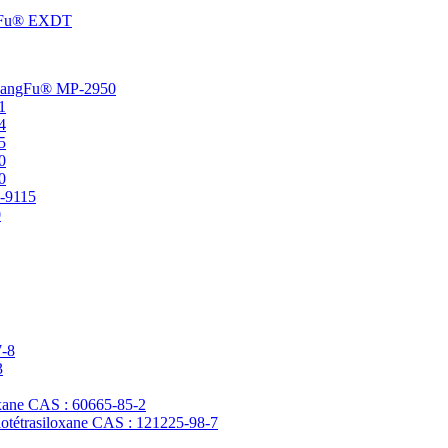
angFu® EXDT
t ChangFu® MP-2950
1
4
5
0
0
P-9115
0
7-8
3
loxane CAS : 60665-85-2
clotétrasiloxane CAS : 121225-98-7