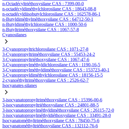
n-Octadécyltriéthoxysilane CAS : 7399-00-0
n-octadécyldiméthylchlorosilane CAS : 18643-08-8
n-octadécyldiisobutylchlorosilane CAS : 162578-86-1
n-Butyldiméthylméthoxysilane CAS : 64712-50-1
n-Butyldiméthylchlorosilane CAS : 1000-50-6
n-Butyltriméthoxysilane CAS : 1067-57-8
Cyanosilanes
3-Cyanopropyltrichlorosilane CAS : 1071-27-8
3-Cyanopropyltriméthoxysilane CAS : 55453-24-2
3-Cyanopropyltriéthoxysilane CAS : 1067-47-6
3-Cyanopropylméthyldichlorosilane CAS : 1190-16-5
3-Cyanopropylméthyldiméthoxysilane CAS : 153723-40-1
3-Cyanopropyldiméthylchlorosilane CAS : 18156-15-5
2-cyanoéthyltriméthoxysilane CAS : 2526-62-7
Isocyanates-silanes
3-isocyanatopropyltriméthoxysilane CAS : 15396-00-6
3-isocyanatopropyltriéthoxysilane CAS : 24801-88-5
3-isocyanatopropylméthyldiméthoxysilane CAS : 26115-72-0
3-isocyanatopropylméthyldiéthoxysilane CAS : 33491-28-0
Isocyanatométhyltriméthoxysilane CAS : 78450-75-6
Isocyanatométhyltriéthoxysilane CAS : 132112-76-6