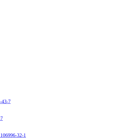
9-43-7
-7
: 106996-32-1