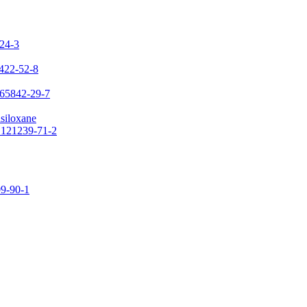
-24-3
7422-52-8
 65842-29-7
asiloxane
: 121239-71-2
09-90-1