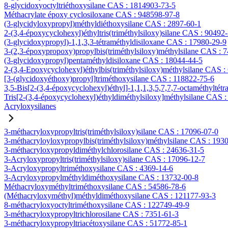
8-glycidoxyoctyltriéthoxysilane CAS : 1814903-73-5
Méthacrylate époxy cyclosiloxane CAS : 948598-97-8
(3-glycidyloxypropyl)méthyldiéthoxysilane CAS : 2897-60-1
2-(3,4-époxycyclohexyl)éthyltris(triméthylsiloxy)silane CAS : 90492
(3-glycidoxypropyl)-1,1,3,3-tétraméthyldisiloxane CAS : 17980-29-9
3-(2,3-époxypropoxy)propylbis(triméthylsiloxy)méthylsilane CAS : 
(3-glycidoxypropyl)pentaméthyldisiloxane CAS : 18044-44-5
2-(3,4-Epoxycyclohexyl)éthylbis(triméthylsiloxy)méthylsilane CAS :
[3-(glycidoxyéthoxy)propyl]triméthoxysilane CAS : 118822-75-6
3,5-Bis[2-(3,4-époxycyclohexyl)éthyl]-1,1,1,3,5,7,7,7-octaméthyltétr
Tris[2-(3,4-époxycyclohexyl)éthyldiméthylsiloxy]méthylsilane CAS 
Acryloxysilanes
3-méthacryloxypropyltris(triméthylsiloxy)silane CAS : 17096-07-0
3-méthacryloyloxypropylbis(triméthylsiloxy)méthylsilane CAS : 193
3-méthacryloxypropyldiméthylchlorosilane CAS : 24636-31-5
3-Acryloxypropyltris(triméthylsiloxy)silane CAS : 17096-12-7
3-Acryloxypropyltriméthoxysilane CAS : 4369-14-6
3-Acryloxypropylméthyldiméthoxysilane CAS : 13732-00-8
Méthacryloxyméthyltriméthoxysilane CAS : 54586-78-6
(Méthacryloxyméthyl)méthyldiméthoxysilane CAS : 121177-93-3
8-méthacryloxyoctyltriméthoxysilane CAS : 122749-49-9
3-méthacryloxypropyltrichlorosilane CAS : 7351-61-3
3-méthacryloxypropyltriacétoxysilane CAS : 51772-85-1