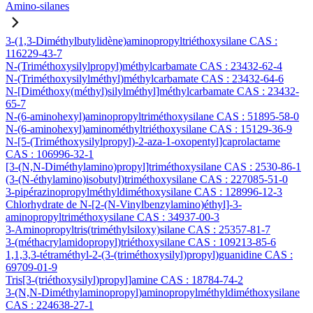
Amino-silanes
3-(1,3-Diméthylbutylidène)aminopropyltriéthoxysilane CAS :
116229-43-7
N-(Triméthoxysilylpropyl)méthylcarbamate CAS : 23432-62-4
N-(Triméthoxysilylméthyl)méthylcarbamate CAS : 23432-64-6
N-[Diméthoxy(méthyl)silylméthyl]méthylcarbamate CAS : 23432-
65-7
N-(6-aminohexyl)aminopropyltriméthoxysilane CAS : 51895-58-0
N-(6-aminohexyl)aminométhyltriéthoxysilane CAS : 15129-36-9
N-[5-(Triméthoxysilylpropyl)-2-aza-1-oxopentyl]caprolactame
CAS : 106996-32-1
[3-(N,N-Diméthylamino)propyl]triméthoxysilane CAS : 2530-86-1
(3-(N-éthylamino)isobutyl)triméthoxysilane CAS : 227085-51-0
3-pipérazinopropylméthyldiméthoxysilane CAS : 128996-12-3
Chlorhydrate de N-[2-(N-Vinylbenzylamino)éthyl]-3-
aminopropyltriméthoxysilane CAS : 34937-00-3
3-Aminopropyltris(triméthylsiloxy)silane CAS : 25357-81-7
3-(méthacrylamidopropyl)triéthoxysilane CAS : 109213-85-6
1,1,3,3-tétraméthyl-2-(3-(triméthoxysilyl)propyl)guanidine CAS :
69709-01-9
Tris[3-(triéthoxysilyl)propyl]amine CAS : 18784-74-2
3-(N,N-Diméthylaminopropyl)aminopropylméthyldiméthoxysilane
CAS : 224638-27-1