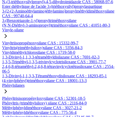
N-(3-triéthoxysilylpropyl)-4,5-dihydroimidazole CAS : 58068-97-6
Ester diéthylique de l'acide 3-(triéthoxysilyl)propylaspartique
3-[2-(2-Aminoéthylamino)éthylamino]propylméthyldiméthoxysilane
CAS : 99740-64-4
3-(Benzotriazole-1-yl)propyltriméthoxysilane
(N,N-Diéthyl-3-aminopropyl)triméthoxysilane CAS : 41051-80-3
Vinyle-silane
Vinyltriisopropénoxysilane CAS : 15332-99-7
Vinyltris(triméthylsiloxy)silane CAS : 5356-84-3
Vinyldiméthylchlorosilane CAS : 1719-58-0
1,3-Divinyl-1,1,3,3-tétraméthyldisilazane CAS : 7691-02-3
1,3,5-Triméthyl-1,3,5-trivinylcyclotrisiloxane CAS : 3901-77-7
2,4,6,8-tétraméthyl-2,4,6,8-tétravinylcyclotétrasiloxane CAS : 2554-
06-5
1,3-Divinyl-1,1,3,3-Tétraméthoxydisiloxane CAS : 18293-85-1
(4-vinylphényl)triméthoxysilane CAS : 18001-13-3
Phénylsilanes
Phényltrisisopropényloxysilane CAS : 52301-18-5
Phényltris (triméthylsiloxy) silane CAS : 2116-84-9
Méthylphényldiméthoxysilane CAS : 3027-21-2
Méthylphényldiéthoxysilane CAS : 775-56-4