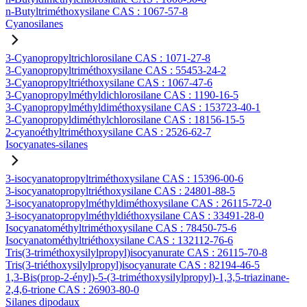
n-Butyltriméthoxysilane CAS : 1067-57-8
Cyanosilanes
3-Cyanopropyltrichlorosilane CAS : 1071-27-8
3-Cyanopropyltriméthoxysilane CAS : 55453-24-2
3-Cyanopropyltriéthoxysilane CAS : 1067-47-6
3-Cyanopropylméthyldichlorosilane CAS : 1190-16-5
3-Cyanopropylméthyldiméthoxysilane CAS : 153723-40-1
3-Cyanopropyldiméthylchlorosilane CAS : 18156-15-5
2-cyanoéthyltriméthoxysilane CAS : 2526-62-7
Isocyanates-silanes
3-isocyanatopropyltriméthoxysilane CAS : 15396-00-6
3-isocyanatopropyltriéthoxysilane CAS : 24801-88-5
3-isocyanatopropylméthyldiméthoxysilane CAS : 26115-72-0
3-isocyanatopropylméthyldiéthoxysilane CAS : 33491-28-0
Isocyanatométhyltriméthoxysilane CAS : 78450-75-6
Isocyanatométhyltriéthoxysilane CAS : 132112-76-6
Tris(3-triméthoxysilylpropyl)isocyanurate CAS : 26115-70-8
Tris(3-triéthoxysilylpropyl)isocyanurate CAS : 82194-46-5
1,3-Bis(prop-2-ényl)-5-(3-triméthoxysilylpropyl)-1,3,5-triazinane-
2,4,6-trione CAS : 26903-80-0
Silanes dipodaux