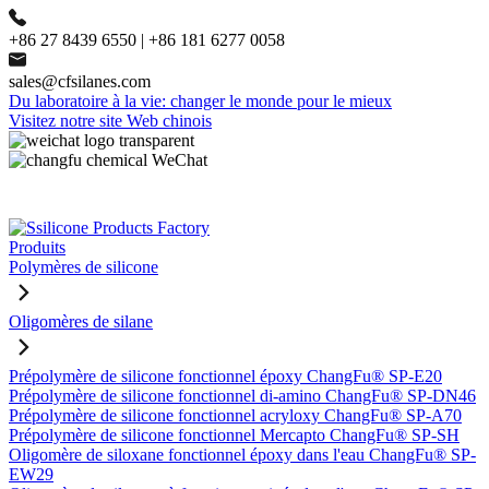
+86 27 8439 6550 | +86 181 6277 0058
sales@cfsilanes.com
Du laboratoire à la vie: changer le monde pour le mieux
Visitez notre site Web chinois
Produits
Polymères de silicone
Oligomères de silane
Prépolymère de silicone fonctionnel époxy ChangFu® SP-E20
Prépolymère de silicone fonctionnel di-amino ChangFu® SP-DN46
Prépolymère de silicone fonctionnel acryloxy ChangFu® SP-A70
Prépolymère de silicone fonctionnel Mercapto ChangFu® SP-SH
Oligomère de siloxane fonctionnel époxy dans l'eau ChangFu® SP-
EW29