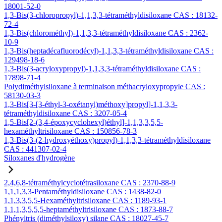
18001-52-0
1,3-Bis(3-chloropropyl)-1,1,3,3-tétraméthyldisiloxane CAS : 18132-
72-4
1,3-Bis(chlorométhyl)-1,1,3,3-tétraméthyldisiloxane CAS : 2362-
10-9
1,3-Bis(heptadécafluorodécyl)-1,1,3,3-tétraméthyldisiloxane CAS :
129498-18-6
1,3-Bis(3-acryloxypropyl)-1,1,3,3-tétraméthyldisiloxane CAS :
17898-71-4
Polydiméthylsiloxane à terminaison méthacryloxypropyle CAS :
58130-03-3
1,3-Bis[3-[3-éthyl-3-oxétanyl)méthoxy]propyl]-1,1,3,3-
tétraméthyldisiloxane CAS : 3207-05-4
1,5-Bis[2-(3,4-époxycyclohexyl)éthyl]-1,1,3,3,5,5-
hexaméthyltrisiloxane CAS : 150856-78-3
1,3-Bis(3-(2-hydroxyéthoxy)propyl)-1,1,3,3-tétraméthyldisiloxane
CAS : 441307-02-4
Siloxanes d'hydrogène
2,4,6,8-tétraméthylcyclotétrasiloxane CAS : 2370-88-9
1,1,1,3,3-Pentaméthyldisiloxane CAS : 1438-82-0
1,1,3,3,5,5-Hexaméthyltrisiloxane CAS : 1189-93-1
1,1,1,3,5,5,5-heptaméthyltrisiloxane CAS : 1873-88-7
Phényltris (diméthylsiloxy) silane CAS : 18027-45-7