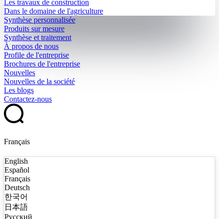
Les travaux de construction
Dans le domaine de l'agriculture
Synthèse personnalisée
Produits sur mesure
Synthèse et traitement
À propos de nous
Profile de l'entreprise
Brochures de l'entreprise
Nouvelles
Nouvelles de la société
Les blogs
Contactez-nous
Français
English
Español
Français
Deutsch
한국어
日本語
Русский