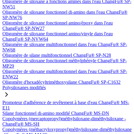
Oligomère de siloxane à fonctions aminés dans l'eau ChangFu® SP-
NW51
Oligomère de siloxane fonctionnel di-amino dans l'eau ChangFu®
SP-NW76
Oligomère de siloxane fonctionnel amino/époxy dans l'eau
ChangFu® SP-NW27
Oligomère de siloxane fonctionnel amino/vinyle dans l'eau
ChangFu® SP-NVW64
Oligomère de siloxane multifonctionnel dans l'eau ChangFu® SP-
NW68
Oligomère de silane multifonctionnel ChangFu® SP-N28
Oligomère de siloxane fonctionnel méthylphényle ChangFu® SP-
MP29
Oligomère de siloxane multifonctionnel dans l'eau ChangFu® SP-
ENW22
Oligomère d'hexadécyltriméthoxysilane ChangFu® SP-C1632
Polysiloxanes modifiés
Promoteur d'adhérence de revêtement à base d'eau ChangFu® MS-
E11
Silane fonctionnel di-amino modifié ChangFu® MS-DN
Copolymères (mercaptopropyl)méthylsiloxane-diméthylsiloxane -
ChangFu® MS-SH
Copolymères (méthacryloxypropyl)méthylsiloxane-diméthylsiloxane