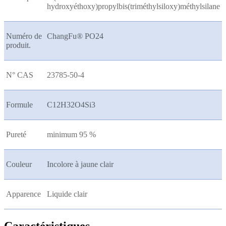
hydroxyéthoxy)propylbis(triméthylsiloxy)méthylsilane
Numéro de
ChangFu® PO24
produit.
N° CAS
23785-50-4
Formule
C12H32O4Si3
Pureté
minimum 95 %
Couleur
Incolore à jaune clair
Apparence
Liquide clair