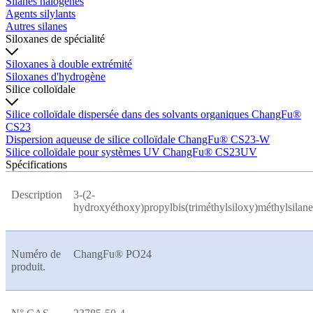
Silanes halogènes
Agents silylants
Autres silanes
Siloxanes de spécialité
Siloxanes à double extrémité
Siloxanes d'hydrogène
Silice colloïdale
Silice colloïdale dispersée dans des solvants organiques ChangFu®
CS23
Dispersion aqueuse de silice colloïdale ChangFu® CS23-W
Silice colloïdale pour systèmes UV ChangFu® CS23UV
Spécifications
Description
3-(2-
hydroxyéthoxy)propylbis(triméthylsiloxy)méthylsilane
Numéro de
ChangFu® PO24
produit.