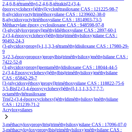
2,4,6,8-tétraméthyl-2,4,6,8-tétrakis[2-(3,4-
époxycyclohexyl)éthyl]cyclotétrasiloxane CAS : 121225-98-7
8-glycidoxyoctyltriméthoxysilane CAS : 1239602-38-0
8-glycidoxyoctyltriéthoxysilane CAS : 1814903-73-5
Méthacrylate époxy cyclosiloxane CAS : 948598-97-8
(3-glycidyloxypropyl)méthyldiéthoxysilane CAS : 2897-60-1
2-(3,4-époxycyclohexyl)éthyltris(triméthylsiloxy)silane CAS :
90492-24-3
(3-glycidoxypropyl)-1,1,3,3-tétraméthyldisiloxane CAS : 17980-29-
9
3-(2,3-époxypropoxy)propylbis(triméthylsiloxy)méthylsilane CAS :
7422-52-8
(3-glycidoxypropyl)pentaméthyldisiloxane CAS : 18044-44-5
2-(3,4-Epoxycyclohexyl)éthylbis(triméthylsiloxy)méthylsilane
CAS : 65842-29-7
[3-(glycidoxyéthoxy)propyl]triméthoxysilane CAS : 118822-75-6
3,5-Bis[2-(3,4-époxycyclohexyl)éthyl]-1,1,1,3,5,7,7,7-
octaméthyltétrasiloxane
Tris[2-(3,4-époxycyclohexyl)éthyldiméthylsiloxy]méthylsilane
CAS : 121239-71-2
Acryloxysilanes
3-méthacryloxypropyltris(triméthylsiloxy)silane CAS : 17096-07-0
3-méthacryloyloxypropylbis(triméthylsiloxy)méthylsilane CAS :