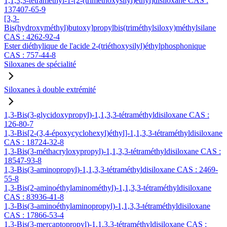
1,1,3,3-tétraméthyl-1-[2-(triméthoxysilyl)éthyl]disiloxane CAS :
137407-65-9
[3,3-
Bis(hydroxyméthyl)butoxy]propylbis(triméthylsiloxy)méthylsilane
CAS : 4262-92-4
Ester diéthylique de l'acide 2-(triéthoxysilyl)éthylphosphonique
CAS : 757-44-8
Siloxanes de spécialité
Siloxanes à double extrémité
1,3-Bis(3-glycidoxypropyl)-1,1,3,3-tétraméthyldisiloxane CAS :
126-80-7
1,3-Bis[2-(3,4-époxycyclohexyl)éthyl]-1,1,3,3-tétraméthyldisiloxane
CAS : 18724-32-8
1,3-Bis(3-méthacryloxypropyl)-1,1,3,3-tétraméthyldisiloxane CAS :
18547-93-8
1,3-Bis(3-aminopropyl)-1,1,3,3-tétraméthyldisiloxane CAS : 2469-
55-8
1,3-Bis(2-aminoéthylaminométhyl)-1,1,3,3-tétraméthyldisiloxane
CAS : 83936-41-8
1,3-Bis(3-aminoéthylaminopropyl)-1,1,3,3-tétraméthyldisiloxane
CAS : 17866-53-4
1,3-Bis(3-mercaptopropyl)-1,1,3,3-tétraméthyldisiloxane CAS :