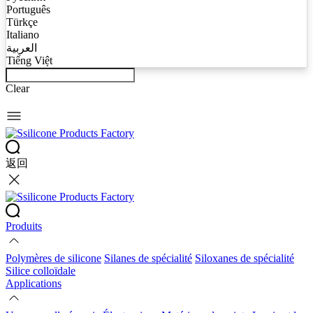
Português
Türkçe
Italiano
العربية
Tiếng Việt
Clear
返回
Produits
Polymères de silicone
Silanes de spécialité
Siloxanes de spécialité
Silice colloïdale
Applications