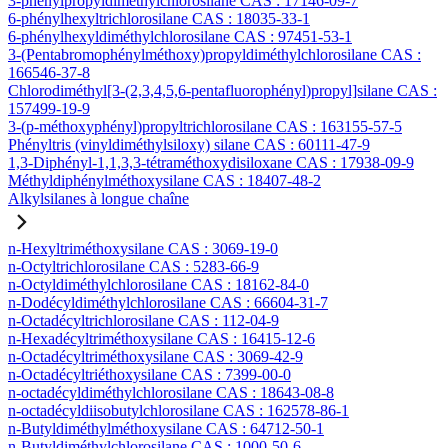
3-phénylpropyldiméthylchlorosilane CAS : 17146-09-7
6-phénylhexyltrichlorosilane CAS : 18035-33-1
6-phénylhexyldiméthylchlorosilane CAS : 97451-53-1
3-(Pentabromophénylméthoxy)propyldiméthylchlorosilane CAS :
166546-37-8
Chlorodiméthyl[3-(2,3,4,5,6-pentafluorophényl)propyl]silane CAS :
157499-19-9
3-(p-méthoxyphényl)propyltrichlorosilane CAS : 163155-57-5
Phényltris (vinyldiméthylsiloxy) silane CAS : 60111-47-9
1,3-Diphényl-1,1,3,3-tétraméthoxydisiloxane CAS : 17938-09-9
Méthyldiphénylméthoxysilane CAS : 18407-48-2
Alkylsilanes à longue chaîne
n-Hexyltriméthoxysilane CAS : 3069-19-0
n-Octyltrichlorosilane CAS : 5283-66-9
n-Octyldiméthylchlorosilane CAS : 18162-84-0
n-Dodécyldiméthylchlorosilane CAS : 66604-31-7
n-Octadécyltrichlorosilane CAS : 112-04-9
n-Hexadécyltriméthoxysilane CAS : 16415-12-6
n-Octadécyltriméthoxysilane CAS : 3069-42-9
n-Octadécyltriéthoxysilane CAS : 7399-00-0
n-octadécyldiméthylchlorosilane CAS : 18643-08-8
n-octadécyldiisobutylchlorosilane CAS : 162578-86-1
n-Butyldiméthylméthoxysilane CAS : 64712-50-1
n-Butyldiméthylchlorosilane CAS : 1000-50-6