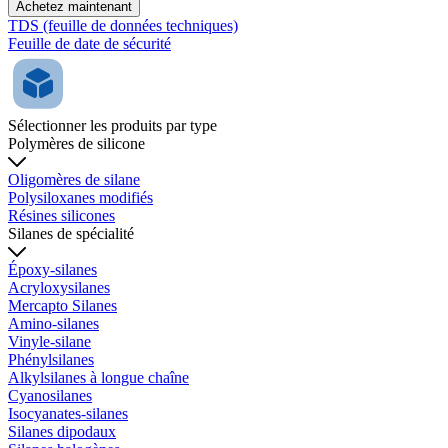
Achetez maintenant
TDS (feuille de données techniques)
Feuille de date de sécurité
Sélectionner les produits par type
Polymères de silicone
Oligomères de silane
Polysiloxanes modifiés
Résines silicones
Silanes de spécialité
Époxy-silanes
Acryloxysilanes
Mercapto Silanes
Amino-silanes
Vinyle-silane
Phénylsilanes
Alkylsilanes à longue chaîne
Cyanosilanes
Isocyanates-silanes
Silanes dipodaux