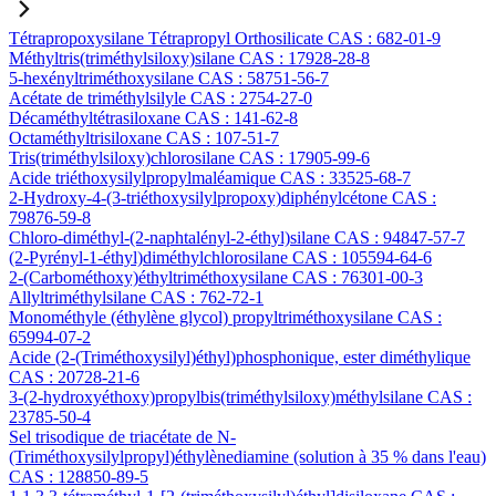
Tétrapropoxysilane Tétrapropyl Orthosilicate CAS : 682-01-9
Méthyltris(triméthylsiloxy)silane CAS : 17928-28-8
5-hexényltriméthoxysilane CAS : 58751-56-7
Acétate de triméthylsilyle CAS : 2754-27-0
Décaméthyltétrasiloxane CAS : 141-62-8
Octaméthyltrisiloxane CAS : 107-51-7
Tris(triméthylsiloxy)chlorosilane CAS : 17905-99-6
Acide triéthoxysilylpropylmaléamique CAS : 33525-68-7
2-Hydroxy-4-(3-triéthoxysilylpropoxy)diphénylcétone CAS :
79876-59-8
Chloro-diméthyl-(2-naphtalényl-2-éthyl)silane CAS : 94847-57-7
(2-Pyrényl-1-éthyl)diméthylchlorosilane CAS : 105594-64-6
2-(Carbométhoxy)éthyltriméthoxysilane CAS : 76301-00-3
Allyltriméthylsilane CAS : 762-72-1
Monométhyle (éthylène glycol) propyltriméthoxysilane CAS :
65994-07-2
Acide (2-(Triméthoxysilyl)éthyl)phosphonique, ester diméthylique
CAS : 20728-21-6
3-(2-hydroxyéthoxy)propylbis(triméthylsiloxy)méthylsilane CAS :
23785-50-4
Sel trisodique de triacétate de N-
(Triméthoxysilylpropyl)éthylènediamine (solution à 35 % dans l'eau)
CAS : 128850-89-5