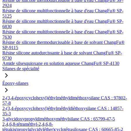
Résine de silicone thermodurcissable à base d'eau ChangFu® SP-
2924
Résine de silicone multifonctionnelle à base d'eau ChangFu® SP-
5125
Résine de silicone multifonctionnelle à base d'eau ChangFu® SP-
6830
Résine de silicone multifonctionnelle à base d'eau ChangFu® SP-
7630
Résine de silicone thermodurcissable à base de solvant ChangFu®
SP-9115
Résine silicone autodurcissante à base de solvant ChangFu® SP-
9730
Amide silsesquioxane en solution aqueuse ChangFu® SP-4130
Silanes de spécialité
Époxy-silanes
2-(3,4-époxycyclohexyl)éthylméthyldiméthoxysilane CAS : 97802-
57-8
2-(3,4-époxycyclohexyl)éthylméthyldiéthoxysilane CAS : 14857-
35-3
3-glycidoxypropyldiméthoxyméthylsilane CAS : 65799-47-5
2,4,6,8-tétraméthyl-2,4,6,8-
tétrakis(propylglycidyléther)cyclotétrasiloxane CAS : 60665-85-2