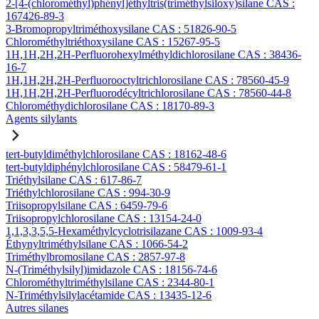
2-[4-(chlorométhyl)phényl]éthyltris(triméthylsiloxy)silane CAS :
167426-89-3
3-Bromopropyltriméthoxysilane CAS : 51826-90-5
Chlorométhyltriéthoxysilane CAS : 15267-95-5
1H,1H,2H,2H-Perfluorohexylméthyldichlorosilane CAS : 38436-
16-7
1H,1H,2H,2H-Perfluorooctyltrichlorosilane CAS : 78560-45-9
1H,1H,2H,2H-Perfluorodécyltrichlorosilane CAS : 78560-44-8
Chlorométhydichlorosilane CAS : 18170-89-3
Agents silylants
tert-butyldiméthylchlorosilane CAS : 18162-48-6
tert-butyldiphénylchlorosilane CAS : 58479-61-1
Triéthylsilane CAS : 617-86-7
Triéthylchlorosilane CAS : 994-30-9
Triisopropylsilane CAS : 6459-79-6
Triisopropylchlorosilane CAS : 13154-24-0
1,1,3,3,5,5-Hexaméthylcyclotrisilazane CAS : 1009-93-4
Éthynyltriméthylsilane CAS : 1066-54-2
Triméthylbromosilane CAS : 2857-97-8
N-(Triméthylsilyl)imidazole CAS : 18156-74-6
Chlorométhyltriméthylsilane CAS : 2344-80-1
N-Triméthylsilylacétamide CAS : 13435-12-6
Autres silanes