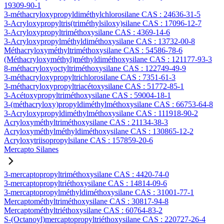
19309-90-1
3-méthacryloxypropyldiméthylchlorosilane CAS : 24636-31-5
3-Acryloxypropyltris(triméthylsiloxy)silane CAS : 17096-12-7
3-Acryloxypropyltriméthoxysilane CAS : 4369-14-6
3-Acryloxypropylméthyldiméthoxysilane CAS : 13732-00-8
Méthacryloxyméthyltriméthoxysilane CAS : 54586-78-6
(Méthacryloxyméthyl)méthyldiméthoxysilane CAS : 121177-93-3
8-méthacryloxyoctyltriméthoxysilane CAS : 122749-49-9
3-méthacryloxypropyltrichlorosilane CAS : 7351-61-3
3-méthacryloxypropyltriacétoxysilane CAS : 51772-85-1
3-Acétoxypropyltriméthoxysilane CAS : 59004-18-1
3-(méthacryloxy)propyldiméthylméthoxysilane CAS : 66753-64-8
3-Acryloxypropyldiméthylméthoxysilane CAS : 111918-90-2
Acryloxyméthyltriméthoxysilane CAS : 21134-38-3
Acryloxyméthylméthyldiméthoxysilane CAS : 130865-12-2
Acryloxytriisopropylsilane CAS : 157859-20-6
Mercapto Silanes
3-mercaptopropyltriméthoxysilane CAS : 4420-74-0
3-mercaptopropyltriéthoxysilane CAS : 14814-09-6
3-mercaptopropylméthyldiméthoxysilane CAS : 31001-77-1
Mercaptométhyltriméthoxysilane CAS : 30817-94-8
Mercaptométhyltriéthoxysilane CAS : 60764-83-2
S-(Octanoyl)mercaptopropyltriéthoxysilane CAS : 220727-26-4