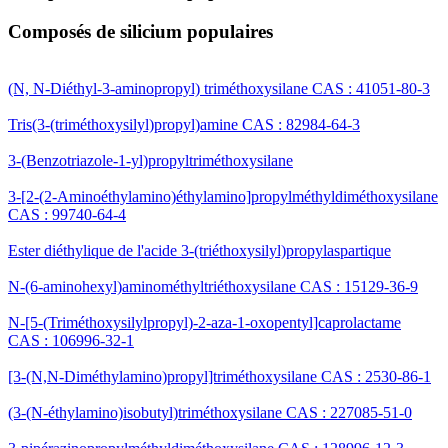
Composés de silicium populaires
(N, N-Diéthyl-3-aminopropyl) triméthoxysilane CAS : 41051-80-3
Tris(3-(triméthoxysilyl)propyl)amine CAS : 82984-64-3
3-(Benzotriazole-1-yl)propyltriméthoxysilane
3-[2-(2-Aminoéthylamino)éthylamino]propylméthyldiméthoxysilane
CAS : 99740-64-4
Ester diéthylique de l'acide 3-(triéthoxysilyl)propylaspartique
N-(6-aminohexyl)aminométhyltriéthoxysilane CAS : 15129-36-9
N-[5-(Triméthoxysilylpropyl)-2-aza-1-oxopentyl]caprolactame
CAS : 106996-32-1
[3-(N,N-Diméthylamino)propyl]triméthoxysilane CAS : 2530-86-1
(3-(N-éthylamino)isobutyl)triméthoxysilane CAS : 227085-51-0