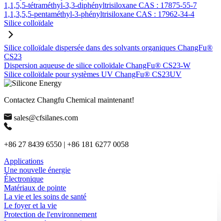
1,1,5,5-tétraméthyl-3,3-diphényltrisiloxane CAS : 17875-55-7
1,1,3,5,5-pentaméthyl-3-phényltrisiloxane CAS : 17962-34-4
Silice colloïdale
Silice colloïdale dispersée dans des solvants organiques ChangFu®
CS23
Dispersion aqueuse de silice colloïdale ChangFu® CS23-W
Silice colloïdale pour systèmes UV ChangFu® CS23UV
Contactez Changfu Chemical maintenant!
sales@cfsilanes.com
+86 27 8439 6550 | +86 181 6277 0058
Applications
Une nouvelle énergie
Électronique
Matériaux de pointe
La vie et les soins de santé
Le foyer et la vie
Protection de l'environnement