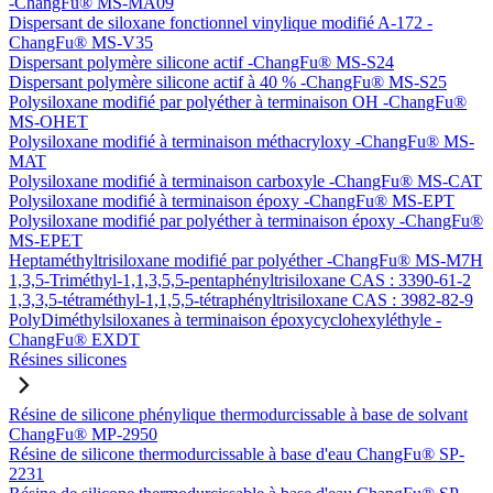
-ChangFu® MS-MA09
Dispersant de siloxane fonctionnel vinylique modifié A-172 -
ChangFu® MS-V35
Dispersant polymère silicone actif -ChangFu® MS-S24
Dispersant polymère silicone actif à 40 % -ChangFu® MS-S25
Polysiloxane modifié par polyéther à terminaison OH -ChangFu®
MS-OHET
Polysiloxane modifié à terminaison méthacryloxy -ChangFu® MS-
MAT
Polysiloxane modifié à terminaison carboxyle -ChangFu® MS-CAT
Polysiloxane modifié à terminaison époxy -ChangFu® MS-EPT
Polysiloxane modifié par polyéther à terminaison époxy -ChangFu®
MS-EPET
Heptaméthyltrisiloxane modifié par polyéther -ChangFu® MS-M7H
1,3,5-Triméthyl-1,1,3,5,5-pentaphényltrisiloxane CAS : 3390-61-2
1,3,3,5-tétraméthyl-1,1,5,5-tétraphényltrisiloxane CAS : 3982-82-9
PolyDiméthylsiloxanes à terminaison époxycyclohexyléthyle -
ChangFu® EXDT
Résines silicones
Résine de silicone phénylique thermodurcissable à base de solvant
ChangFu® MP-2950
Résine de silicone thermodurcissable à base d'eau ChangFu® SP-
2231