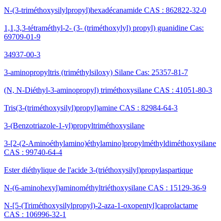
N-(3-triméthoxysilylpropyl)hexadécanamide CAS : 862822-32-0
1,1,3,3-tétraméthyl-2- (3- (triméthoxylyl) propyl) guanidine Cas:
69709-01-9
34937-00-3
3-aminopropyltris (triméthylsiloxy) Silane Cas: 25357-81-7
(N, N-Diéthyl-3-aminopropyl) triméthoxysilane CAS : 41051-80-3
Tris(3-(triméthoxysilyl)propyl)amine CAS : 82984-64-3
3-(Benzotriazole-1-yl)propyltriméthoxysilane
3-[2-(2-Aminoéthylamino)éthylamino]propylméthyldiméthoxysilane
CAS : 99740-64-4
Ester diéthylique de l'acide 3-(triéthoxysilyl)propylaspartique
N-(6-aminohexyl)aminométhyltriéthoxysilane CAS : 15129-36-9
N-[5-(Triméthoxysilylpropyl)-2-aza-1-oxopentyl]caprolactame
CAS : 106996-32-1