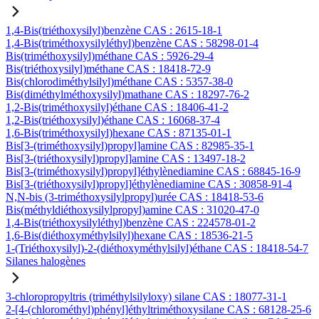
1,4-Bis(triéthoxysilyl)benzène CAS : 2615-18-1
1,4-Bis(triméthoxysilyléthyl)benzène CAS : 58298-01-4
Bis(triméthoxysilyl)méthane CAS : 5926-29-4
Bis(triéthoxysilyl)méthane CAS : 18418-72-9
Bis(chlorodiméthylsilyl)méthane CAS : 5357-38-0
Bis(diméthylméthoxysilyl)mathane CAS : 18297-76-2
1,2-Bis(triméthoxysilyl)éthane CAS : 18406-41-2
1,2-Bis(triéthoxysilyl)éthane CAS : 16068-37-4
1,6-Bis(triméthoxysilyl)hexane CAS : 87135-01-1
Bis[3-(triméthoxysilyl)propyl]amine CAS : 82985-35-1
Bis[3-(triéthoxysilyl)propyl]amine CAS : 13497-18-2
Bis[3-(triméthoxysilyl)propyl]éthylènediamine CAS : 68845-16-9
Bis[3-(triéthoxysilyl)propyl]éthylènediamine CAS : 30858-91-4
N,N-bis (3-triméthoxysilylpropyl)urée CAS : 18418-53-6
Bis(méthyldiéthoxysilylpropyl)amine CAS : 31020-47-0
1,4-Bis(triéthoxysilyléthyl)benzène CAS : 224578-01-2
1,6-Bis(diéthoxyméthylsilyl)hexane CAS : 18536-21-5
1-(Triéthoxysilyl)-2-(diéthoxyméthylsilyl)éthane CAS : 18418-54-7
Silanes halogènes
3-chloropropyltris (triméthylsilyloxy) silane CAS : 18077-31-1
2-[4-(chlorométhyl)phényl]éthyltriméthoxysilane CAS : 68128-25-6