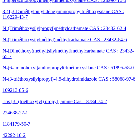
3-pipérazinopropylméthyldiméthoxysilane CAS : 128996-12-3
3-(1,3-Diméthylbutylidène)aminopropyltriéthoxysilane CAS :
116229-43-7
N-(Triméthoxysilylpropyl)méthylcarbamate CAS : 23432-62-4
N-(Triméthoxysilylméthyl)méthylcarbamate CAS : 23432-64-6
N-[Diméthoxy(méthyl)silylméthyl]méthylcarbamate CAS : 23432-
65-7
N-(6-aminohexyl)aminopropyltriméthoxysilane CAS : 51895-58-0
N-(3-triéthoxysilylpropyl)-4,5-dihydroimidazole CAS : 58068-97-6
109213-85-6
Tris [3- (triethoxylyl) propyl] amine Cas: 18784-74-2
224638-27-1
1184179-50-7
42292-18-2