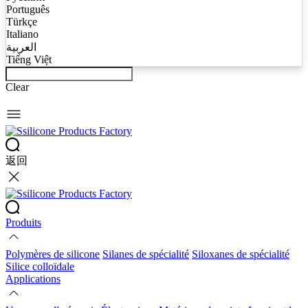
Português
Türkçe
Italiano
العربية
Tiếng Việt
Clear
返回
Produits
Polymères de silicone
Silanes de spécialité
Siloxanes de spécialité
Silice colloïdale
Applications