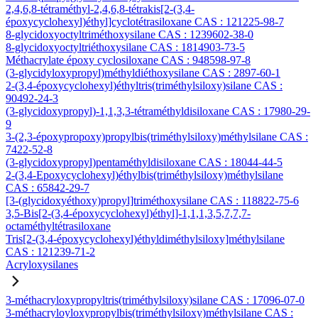
2,4,6,8-tétraméthyl-2,4,6,8-tétrakis[2-(3,4-
époxycyclohexyl)éthyl]cyclotétrasiloxane CAS : 121225-98-7
8-glycidoxyoctyltriméthoxysilane CAS : 1239602-38-0
8-glycidoxyoctyltriéthoxysilane CAS : 1814903-73-5
Méthacrylate époxy cyclosiloxane CAS : 948598-97-8
(3-glycidyloxypropyl)méthyldiéthoxysilane CAS : 2897-60-1
2-(3,4-époxycyclohexyl)éthyltris(triméthylsiloxy)silane CAS :
90492-24-3
(3-glycidoxypropyl)-1,1,3,3-tétraméthyldisiloxane CAS : 17980-29-
9
3-(2,3-époxypropoxy)propylbis(triméthylsiloxy)méthylsilane CAS :
7422-52-8
(3-glycidoxypropyl)pentaméthyldisiloxane CAS : 18044-44-5
2-(3,4-Epoxycyclohexyl)éthylbis(triméthylsiloxy)méthylsilane
CAS : 65842-29-7
[3-(glycidoxyéthoxy)propyl]triméthoxysilane CAS : 118822-75-6
3,5-Bis[2-(3,4-époxycyclohexyl)éthyl]-1,1,1,3,5,7,7,7-
octaméthyltétrasiloxane
Tris[2-(3,4-époxycyclohexyl)éthyldiméthylsiloxy]méthylsilane
CAS : 121239-71-2
Acryloxysilanes
3-méthacryloxypropyltris(triméthylsiloxy)silane CAS : 17096-07-0
3-méthacryloyloxypropylbis(triméthylsiloxy)méthylsilane CAS :