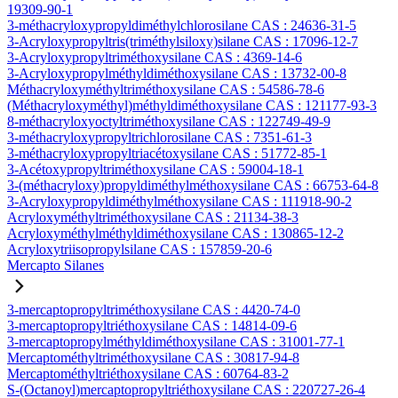
19309-90-1
3-méthacryloxypropyldiméthylchlorosilane CAS : 24636-31-5
3-Acryloxypropyltris(triméthylsiloxy)silane CAS : 17096-12-7
3-Acryloxypropyltriméthoxysilane CAS : 4369-14-6
3-Acryloxypropylméthyldiméthoxysilane CAS : 13732-00-8
Méthacryloxyméthyltriméthoxysilane CAS : 54586-78-6
(Méthacryloxyméthyl)méthyldiméthoxysilane CAS : 121177-93-3
8-méthacryloxyoctyltriméthoxysilane CAS : 122749-49-9
3-méthacryloxypropyltrichlorosilane CAS : 7351-61-3
3-méthacryloxypropyltriacétoxysilane CAS : 51772-85-1
3-Acétoxypropyltriméthoxysilane CAS : 59004-18-1
3-(méthacryloxy)propyldiméthylméthoxysilane CAS : 66753-64-8
3-Acryloxypropyldiméthylméthoxysilane CAS : 111918-90-2
Acryloxyméthyltriméthoxysilane CAS : 21134-38-3
Acryloxyméthylméthyldiméthoxysilane CAS : 130865-12-2
Acryloxytriisopropylsilane CAS : 157859-20-6
Mercapto Silanes
3-mercaptopropyltriméthoxysilane CAS : 4420-74-0
3-mercaptopropyltriéthoxysilane CAS : 14814-09-6
3-mercaptopropylméthyldiméthoxysilane CAS : 31001-77-1
Mercaptométhyltriméthoxysilane CAS : 30817-94-8
Mercaptométhyltriéthoxysilane CAS : 60764-83-2
S-(Octanoyl)mercaptopropyltriéthoxysilane CAS : 220727-26-4