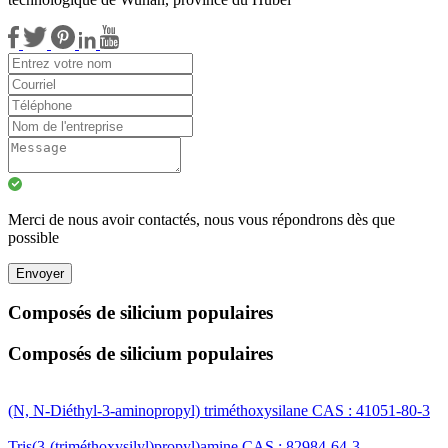
Merci de nous avoir contactés, nous vous répondrons dès que
possible
Envoyer
Composés de silicium populaires
Composés de silicium populaires
(N, N-Diéthyl-3-aminopropyl) triméthoxysilane CAS : 41051-80-3
Tris(3-(triméthoxysilyl)propyl)amine CAS : 82984-64-3