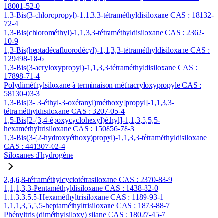
18001-52-0
1,3-Bis(3-chloropropyl)-1,1,3,3-tétraméthyldisiloxane CAS : 18132-
72-4
1,3-Bis(chlorométhyl)-1,1,3,3-tétraméthyldisiloxane CAS : 2362-
10-9
1,3-Bis(heptadécafluorodécyl)-1,1,3,3-tétraméthyldisiloxane CAS :
129498-18-6
1,3-Bis(3-acryloxypropyl)-1,1,3,3-tétraméthyldisiloxane CAS :
17898-71-4
Polydiméthylsiloxane à terminaison méthacryloxypropyle CAS :
58130-03-3
1,3-Bis[3-[3-éthyl-3-oxétanyl)méthoxy]propyl]-1,1,3,3-
tétraméthyldisiloxane CAS : 3207-05-4
1,5-Bis[2-(3,4-époxycyclohexyl)éthyl]-1,1,3,3,5,5-
hexaméthyltrisiloxane CAS : 150856-78-3
1,3-Bis(3-(2-hydroxyéthoxy)propyl)-1,1,3,3-tétraméthyldisiloxane
CAS : 441307-02-4
Siloxanes d'hydrogène
2,4,6,8-tétraméthylcyclotétrasiloxane CAS : 2370-88-9
1,1,1,3,3-Pentaméthyldisiloxane CAS : 1438-82-0
1,1,3,3,5,5-Hexaméthyltrisiloxane CAS : 1189-93-1
1,1,1,3,5,5,5-heptaméthyltrisiloxane CAS : 1873-88-7
Phényltris (diméthylsiloxy) silane CAS : 18027-45-7