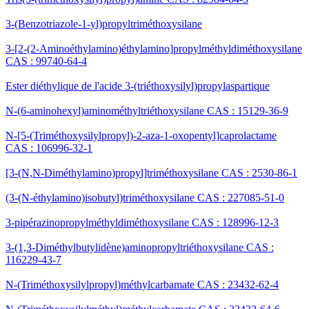
3-(Benzotriazole-1-yl)propyltriméthoxysilane
3-[2-(2-Aminoéthylamino)éthylamino]propylméthyldiméthoxysilane
CAS : 99740-64-4
Ester diéthylique de l'acide 3-(triéthoxysilyl)propylaspartique
N-(6-aminohexyl)aminométhyltriéthoxysilane CAS : 15129-36-9
N-[5-(Triméthoxysilylpropyl)-2-aza-1-oxopentyl]caprolactame
CAS : 106996-32-1
[3-(N,N-Diméthylamino)propyl]triméthoxysilane CAS : 2530-86-1
(3-(N-éthylamino)isobutyl)triméthoxysilane CAS : 227085-51-0
3-pipérazinopropylméthyldiméthoxysilane CAS : 128996-12-3
3-(1,3-Diméthylbutylidène)aminopropyltriéthoxysilane CAS :
116229-43-7
N-(Triméthoxysilylpropyl)méthylcarbamate CAS : 23432-62-4