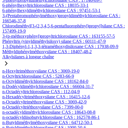
3-phénylpropyldiméthylchlorosilane CAS : 17146-09-7
6-phénylhexyltrichlorosilane CAS : 18035-33-1
6-phénylhexyldiméthylchlorosilane CAS : 97451-53-1
3-(Pentabromophénylméthoxy)propyldiméthylchlorosilane CAS :
166546-37-8
Chlorodiméthyl[3-(2,3,4,5,6-pentafluorophényl)propyl]silane CAS :
157499-19-9
3-(p-méthoxyphényl)propyltrichlorosilane CAS : 163155-57-5
Phényltris (vinyldiméthylsiloxy) silane CAS : 60111-47-9
1,3-Diphényl-1,1,3,3-tétraméthoxydisiloxane CAS : 17938-09-9
Méthyldiphénylméthoxysilane CAS : 18407-48-2
Alkylsilanes à longue chaîne
n-Hexyltriméthoxysilane CAS : 3069-19-0
n-Octyltrichlorosilane CAS : 5283-66-9
n-Octyldiméthylchlorosilane CAS : 18162-84-0
n-Dodécyldiméthylchlorosilane CAS : 66604-31-7
n-Octadécyltrichlorosilane CAS : 112-04-9
n-Hexadécyltriméthoxysilane CAS : 16415-12-6
n-Octadécyltriméthoxysilane CAS : 3069-42-9
n-Octadécyltriéthoxysilane CAS : 7399-00-0
n-octadécyldiméthylchlorosilane CAS : 18643-08-8
n-octadécyldiisobutylchlorosilane CAS : 162578-86-1
n-Butyldiméthylméthoxysilane CAS : 64712-50-1
n-Butyldiméthylchlorosilane CAS : 1000-50-6