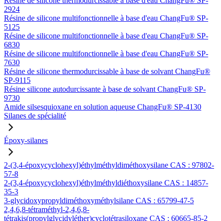
Résine de silicone thermodurcissable à base d'eau ChangFu® SP-
2924
Résine de silicone multifonctionnelle à base d'eau ChangFu® SP-
5125
Résine de silicone multifonctionnelle à base d'eau ChangFu® SP-
6830
Résine de silicone multifonctionnelle à base d'eau ChangFu® SP-
7630
Résine de silicone thermodurcissable à base de solvant ChangFu®
SP-9115
Résine silicone autodurcissante à base de solvant ChangFu® SP-
9730
Amide silsesquioxane en solution aqueuse ChangFu® SP-4130
Silanes de spécialité
Époxy-silanes
2-(3,4-époxycyclohexyl)éthylméthyldiméthoxysilane CAS : 97802-
57-8
2-(3,4-époxycyclohexyl)éthylméthyldiéthoxysilane CAS : 14857-
35-3
3-glycidoxypropyldiméthoxyméthylsilane CAS : 65799-47-5
2,4,6,8-tétraméthyl-2,4,6,8-
tétrakis(propylglycidyléther)cyclotétrasiloxane CAS : 60665-85-2