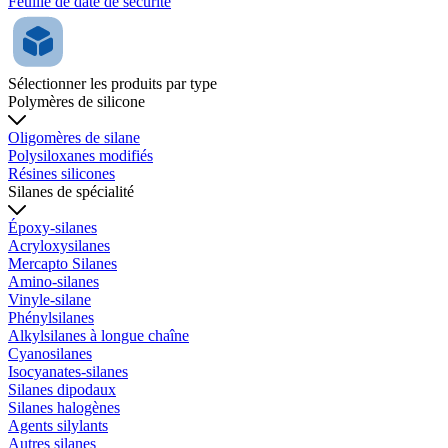
Feuille de date de sécurité
Sélectionner les produits par type
Polymères de silicone
Oligomères de silane
Polysiloxanes modifiés
Résines silicones
Silanes de spécialité
Époxy-silanes
Acryloxysilanes
Mercapto Silanes
Amino-silanes
Vinyle-silane
Phénylsilanes
Alkylsilanes à longue chaîne
Cyanosilanes
Isocyanates-silanes
Silanes dipodaux
Silanes halogènes
Agents silylants
Autres silanes