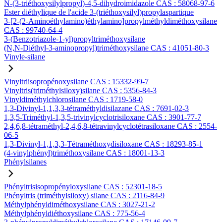
N-(3-triéthoxysilylpropyl)-4,5-dihydroimidazole CAS : 58068-97-6
Ester diéthylique de l'acide 3-(triéthoxysilyl)propylaspartique
3-[2-(2-Aminoéthylamino)éthylamino]propylméthyldiméthoxysilane
CAS : 99740-64-4
3-(Benzotriazole-1-yl)propyltriméthoxysilane
(N,N-Diéthyl-3-aminopropyl)triméthoxysilane CAS : 41051-80-3
Vinyle-silane
Vinyltriisopropénoxysilane CAS : 15332-99-7
Vinyltris(triméthylsiloxy)silane CAS : 5356-84-3
Vinyldiméthylchlorosilane CAS : 1719-58-0
1,3-Divinyl-1,1,3,3-tétraméthyldisilazane CAS : 7691-02-3
1,3,5-Triméthyl-1,3,5-trivinylcyclotrisiloxane CAS : 3901-77-7
2,4,6,8-tétraméthyl-2,4,6,8-tétravinylcyclotétrasiloxane CAS : 2554-
06-5
1,3-Divinyl-1,1,3,3-Tétraméthoxydisiloxane CAS : 18293-85-1
(4-vinylphényl)triméthoxysilane CAS : 18001-13-3
Phénylsilanes
Phényltrisisopropényloxysilane CAS : 52301-18-5
Phényltris (triméthylsiloxy) silane CAS : 2116-84-9
Méthylphényldiméthoxysilane CAS : 3027-21-2
Méthylphényldiéthoxysilane CAS : 775-56-4