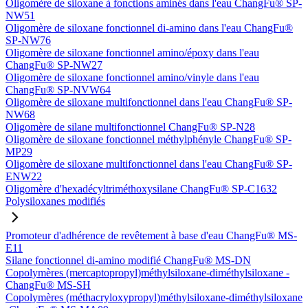
Oligomère de siloxane à fonctions aminés dans l'eau ChangFu® SP-
NW51
Oligomère de siloxane fonctionnel di-amino dans l'eau ChangFu®
SP-NW76
Oligomère de siloxane fonctionnel amino/époxy dans l'eau
ChangFu® SP-NW27
Oligomère de siloxane fonctionnel amino/vinyle dans l'eau
ChangFu® SP-NVW64
Oligomère de siloxane multifonctionnel dans l'eau ChangFu® SP-
NW68
Oligomère de silane multifonctionnel ChangFu® SP-N28
Oligomère de siloxane fonctionnel méthylphényle ChangFu® SP-
MP29
Oligomère de siloxane multifonctionnel dans l'eau ChangFu® SP-
ENW22
Oligomère d'hexadécyltriméthoxysilane ChangFu® SP-C1632
Polysiloxanes modifiés
Promoteur d'adhérence de revêtement à base d'eau ChangFu® MS-
E11
Silane fonctionnel di-amino modifié ChangFu® MS-DN
Copolymères (mercaptopropyl)méthylsiloxane-diméthylsiloxane -
ChangFu® MS-SH
Copolymères (méthacryloxypropyl)méthylsiloxane-diméthylsiloxane