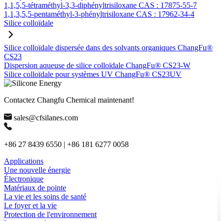
1,1,5,5-tétraméthyl-3,3-diphényltrisiloxane CAS : 17875-55-7
1,1,3,5,5-pentaméthyl-3-phényltrisiloxane CAS : 17962-34-4
Silice colloïdale
Silice colloïdale dispersée dans des solvants organiques ChangFu®
CS23
Dispersion aqueuse de silice colloïdale ChangFu® CS23-W
Silice colloïdale pour systèmes UV ChangFu® CS23UV
Contactez Changfu Chemical maintenant!
sales@cfsilanes.com
+86 27 8439 6550 | +86 181 6277 0058
Applications
Une nouvelle énergie
Électronique
Matériaux de pointe
La vie et les soins de santé
Le foyer et la vie
Protection de l'environnement