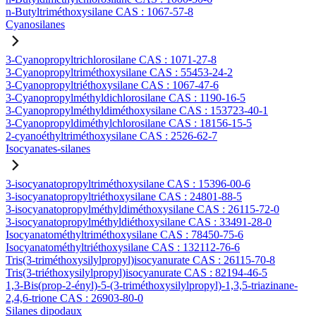
n-Butyltriméthoxysilane CAS : 1067-57-8
Cyanosilanes
3-Cyanopropyltrichlorosilane CAS : 1071-27-8
3-Cyanopropyltriméthoxysilane CAS : 55453-24-2
3-Cyanopropyltriéthoxysilane CAS : 1067-47-6
3-Cyanopropylméthyldichlorosilane CAS : 1190-16-5
3-Cyanopropylméthyldiméthoxysilane CAS : 153723-40-1
3-Cyanopropyldiméthylchlorosilane CAS : 18156-15-5
2-cyanoéthyltriméthoxysilane CAS : 2526-62-7
Isocyanates-silanes
3-isocyanatopropyltriméthoxysilane CAS : 15396-00-6
3-isocyanatopropyltriéthoxysilane CAS : 24801-88-5
3-isocyanatopropylméthyldiméthoxysilane CAS : 26115-72-0
3-isocyanatopropylméthyldiéthoxysilane CAS : 33491-28-0
Isocyanatométhyltriméthoxysilane CAS : 78450-75-6
Isocyanatométhyltriéthoxysilane CAS : 132112-76-6
Tris(3-triméthoxysilylpropyl)isocyanurate CAS : 26115-70-8
Tris(3-triéthoxysilylpropyl)isocyanurate CAS : 82194-46-5
1,3-Bis(prop-2-ényl)-5-(3-triméthoxysilylpropyl)-1,3,5-triazinane-
2,4,6-trione CAS : 26903-80-0
Silanes dipodaux