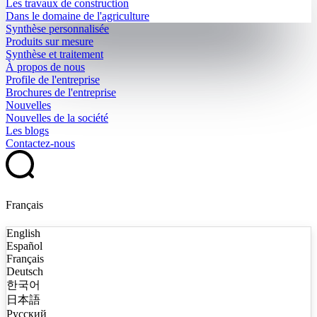
Les travaux de construction
Dans le domaine de l'agriculture
Synthèse personnalisée
Produits sur mesure
Synthèse et traitement
À propos de nous
Profile de l'entreprise
Brochures de l'entreprise
Nouvelles
Nouvelles de la société
Les blogs
Contactez-nous
Français
English
Español
Français
Deutsch
한국어
日本語
Русский