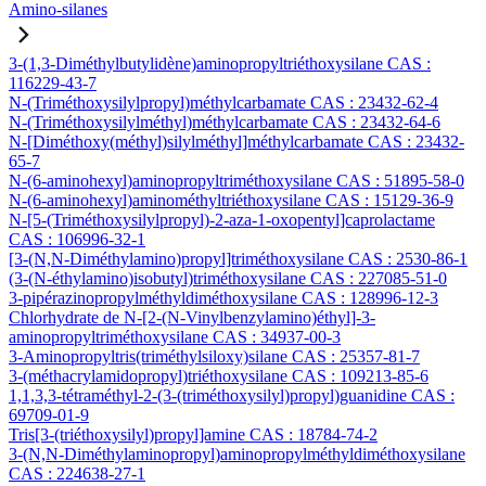
Amino-silanes
3-(1,3-Diméthylbutylidène)aminopropyltriéthoxysilane CAS :
116229-43-7
N-(Triméthoxysilylpropyl)méthylcarbamate CAS : 23432-62-4
N-(Triméthoxysilylméthyl)méthylcarbamate CAS : 23432-64-6
N-[Diméthoxy(méthyl)silylméthyl]méthylcarbamate CAS : 23432-
65-7
N-(6-aminohexyl)aminopropyltriméthoxysilane CAS : 51895-58-0
N-(6-aminohexyl)aminométhyltriéthoxysilane CAS : 15129-36-9
N-[5-(Triméthoxysilylpropyl)-2-aza-1-oxopentyl]caprolactame
CAS : 106996-32-1
[3-(N,N-Diméthylamino)propyl]triméthoxysilane CAS : 2530-86-1
(3-(N-éthylamino)isobutyl)triméthoxysilane CAS : 227085-51-0
3-pipérazinopropylméthyldiméthoxysilane CAS : 128996-12-3
Chlorhydrate de N-[2-(N-Vinylbenzylamino)éthyl]-3-
aminopropyltriméthoxysilane CAS : 34937-00-3
3-Aminopropyltris(triméthylsiloxy)silane CAS : 25357-81-7
3-(méthacrylamidopropyl)triéthoxysilane CAS : 109213-85-6
1,1,3,3-tétraméthyl-2-(3-(triméthoxysilyl)propyl)guanidine CAS :
69709-01-9
Tris[3-(triéthoxysilyl)propyl]amine CAS : 18784-74-2
3-(N,N-Diméthylaminopropyl)aminopropylméthyldiméthoxysilane
CAS : 224638-27-1