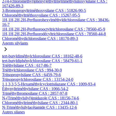
2-[4-(chlorométhyl)phényl]éthyltris(triméthylsiloxy)silane CAS :
167426-89-3
3-Bromopropyltriméthoxysilane CAS : 51826-90-5
Chlorométhyltriéthoxysilane CAS : 15267-95-5
1H,1H,2H,2H-Perfluorohexylméthyldichlorosilane CAS : 38436-
16-7
1H,1H,2H,2H-Perfluorooctyltrichlorosilane CAS : 78560-45-9
1H,1H,2H,2H-Perfluorodécyltrichlorosilane CAS : 78560-44-8
Chlorométhydichlorosilane CAS : 18170-89-3
Agents silylants
tert-butyldiméthylchlorosilane CAS : 18162-48-6
tert-butyldiphénylchlorosilane CAS : 58479-61-1
Triéthylsilane CAS : 617-86-7
Triéthylchlorosilane CAS : 994-30-9
Triisopropylsilane CAS : 6459-79-6
Triisopropylchlorosilane CAS : 13154-24-0
1,1,3,3,5,5-Hexaméthylcyclotrisilazane CAS : 1009-93-4
Éthynyltriméthylsilane CAS : 1066-54-2
Triméthylbromosilane CAS : 2857-97-8
N-(Triméthylsilyl)imidazole CAS : 18156-74-6
Chlorométhyltriméthylsilane CAS : 2344-80-1
N-Triméthylsilylacétamide CAS : 13435-12-6
Autres silanes