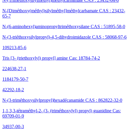
N-(Triméthoxysilylméthyl)méthylcarbamate CAS : 23432-64-6
N-[Diméthoxy(méthyl)silylméthyl]méthylcarbamate CAS : 23432-
65-7
N-(6-aminohexyl)aminopropyltriméthoxysilane CAS : 51895-58-0
N-(3-triéthoxysilylpropyl)-4,5-dihydroimidazole CAS : 58068-97-6
109213-85-6
Tris [3- (triethoxylyl) propyl] amine Cas: 18784-74-2
224638-27-1
1184179-50-7
42292-18-2
N-(3-triméthoxysilylpropyl)hexadécanamide CAS : 862822-32-0
1,1,3,3-tétraméthyl-2- (3- (triméthoxylyl) propyl) guanidine Cas:
69709-01-9
34937-00-3