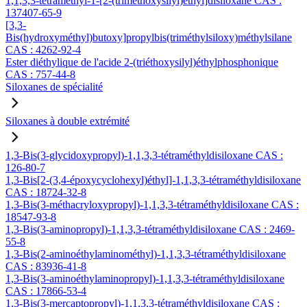
1,1,3,3-tétraméthyl-1-[2-(triméthoxysilyl)éthyl]disiloxane CAS :
137407-65-9
[3,3-
Bis(hydroxyméthyl)butoxy]propylbis(triméthylsiloxy)méthylsilane
CAS : 4262-92-4
Ester diéthylique de l'acide 2-(triéthoxysilyl)éthylphosphonique
CAS : 757-44-8
Siloxanes de spécialité
Siloxanes à double extrémité
1,3-Bis(3-glycidoxypropyl)-1,1,3,3-tétraméthyldisiloxane CAS :
126-80-7
1,3-Bis[2-(3,4-époxycyclohexyl)éthyl]-1,1,3,3-tétraméthyldisiloxane
CAS : 18724-32-8
1,3-Bis(3-méthacryloxypropyl)-1,1,3,3-tétraméthyldisiloxane CAS :
18547-93-8
1,3-Bis(3-aminopropyl)-1,1,3,3-tétraméthyldisiloxane CAS : 2469-
55-8
1,3-Bis(2-aminoéthylaminométhyl)-1,1,3,3-tétraméthyldisiloxane
CAS : 83936-41-8
1,3-Bis(3-aminoéthylaminopropyl)-1,1,3,3-tétraméthyldisiloxane
CAS : 17866-53-4
1,3-Bis(3-mercaptopropyl)-1,1,3,3-tétraméthyldisiloxane CAS :