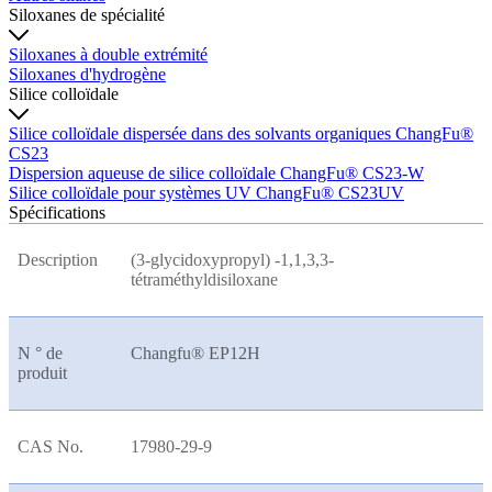
Siloxanes de spécialité
Siloxanes à double extrémité
Siloxanes d'hydrogène
Silice colloïdale
Silice colloïdale dispersée dans des solvants organiques ChangFu®
CS23
Dispersion aqueuse de silice colloïdale ChangFu® CS23-W
Silice colloïdale pour systèmes UV ChangFu® CS23UV
Spécifications
Description
(3-glycidoxypropyl) -1,1,3,3-
tétraméthyldisiloxane
N ° de
Changfu® EP12H
produit
CAS No.
17980-29-9