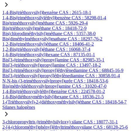
1,4-Bis(triéthoxysilyl)benzène CAS : 2615-18-1
1,4-Bis(triméthoxysilyléthyl)benzène CAS : 58298-01-4
Bis(triméthoxysilyl)méthane CAS : 5926-29-4
Bis(triéthoxysilyl)méthane CAS : 18418-72-9
Bis(chlorodiméthylsilyl)méthane CAS : 5357-38-0
Bis(diméthylméthoxysilyl)mathane CAS : 18297-76-2
1,2-Bis(triméthoxysilyl)éthane CAS : 18406-41-2
1,2-Bis(triéthoxysilyl)éthane CAS : 16068-37-4
1,6-Bis(triméthoxysilyl)hexane CAS : 87135-01-1
Bis[3-(triméthoxysilyl)propyl]amine CAS : 82985-35-1
Bis[3-(triéthoxysilyl)propyl]amine CAS : 13497-18-2
Bis[3-(triméthoxysilyl)propyl]éthylènediamine CAS : 68845-16-9
Bis[3-(triéthoxysilyl)propyl]éthylènediamine CAS : 30858-91-4
N,N-bis (3-triméthoxysilylpropyl)urée CAS : 18418-53-6
Bis(méthyldiéthoxysilylpropyl)amine CAS : 31020-47-0
1,4-Bis(triéthoxysilyléthyl)benzène CAS : 224578-01-2
1,6-Bis(diéthoxyméthylsilyl)hexane CAS : 18536-21-5
1-(Triéthoxysilyl)-2-(diéthoxyméthylsilyl)éthane CAS : 18418-54-7
Silanes halogènes
3-chloropropyltris (triméthylsilyloxy) silane CAS : 18077-31-1
2-[4-(chlorométhyl)phényl]éthyltriméthoxysilane CAS : 68128-25-6