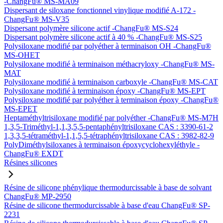
-ChangFu® MS-MA09
Dispersant de siloxane fonctionnel vinylique modifié A-172 -
ChangFu® MS-V35
Dispersant polymère silicone actif -ChangFu® MS-S24
Dispersant polymère silicone actif à 40 % -ChangFu® MS-S25
Polysiloxane modifié par polyéther à terminaison OH -ChangFu®
MS-OHET
Polysiloxane modifié à terminaison méthacryloxy -ChangFu® MS-
MAT
Polysiloxane modifié à terminaison carboxyle -ChangFu® MS-CAT
Polysiloxane modifié à terminaison époxy -ChangFu® MS-EPT
Polysiloxane modifié par polyéther à terminaison époxy -ChangFu®
MS-EPET
Heptaméthyltrisiloxane modifié par polyéther -ChangFu® MS-M7H
1,3,5-Triméthyl-1,1,3,5,5-pentaphényltrisiloxane CAS : 3390-61-2
1,3,3,5-tétraméthyl-1,1,5,5-tétraphényltrisiloxane CAS : 3982-82-9
PolyDiméthylsiloxanes à terminaison époxycyclohexyléthyle -
ChangFu® EXDT
Résines silicones
Résine de silicone phénylique thermodurcissable à base de solvant
ChangFu® MP-2950
Résine de silicone thermodurcissable à base d'eau ChangFu® SP-
2231