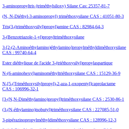
3-aminopropyltris (triméthylsiloxy) Silane Cas: 25357-81-7
(N, N-Diéthyl-3-aminopropyl) triméthoxysilane CAS : 41051-80-3
Tris(3-(triméthoxysilyl)propyl)amine CAS : 82984-64-3
3-(Benzotriazole-1-yl)propyltriméthoxysilane
3-[2-(2-Aminoéthylamino)éthylamino]propylméthyldiméthoxysilane
CAS : 99740-64-4
Ester diéthylique de l'acide 3-(triéthoxysilyl)propylaspartique
N-(6-aminohexyl)aminométhyltriéthoxysilane CAS : 15129-36-9
N-[5-(Triméthoxysilylpropyl)-2-aza-1-oxopentyl]caprolactame
CAS : 106996-32-1
[3-(N,N-Diméthylamino)propyl]triméthoxysilane CAS : 2530-86-1
(3-(N-éthylamino)isobutyl)triméthoxysilane CAS : 227085-51-0
3-pipérazinopropylméthyldiméthoxysilane CAS : 128996-12-3