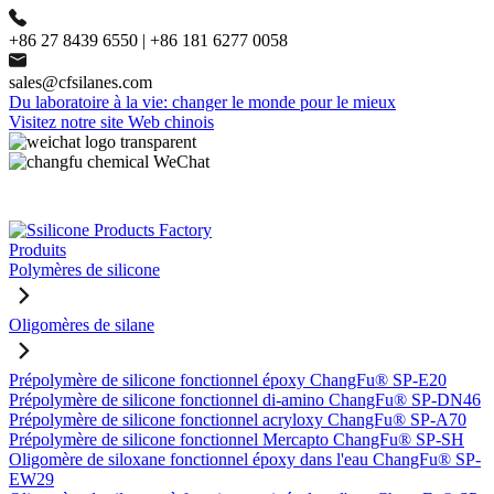
+86 27 8439 6550 | +86 181 6277 0058
sales@cfsilanes.com
Du laboratoire à la vie: changer le monde pour le mieux
Visitez notre site Web chinois
Produits
Polymères de silicone
Oligomères de silane
Prépolymère de silicone fonctionnel époxy ChangFu® SP-E20
Prépolymère de silicone fonctionnel di-amino ChangFu® SP-DN46
Prépolymère de silicone fonctionnel acryloxy ChangFu® SP-A70
Prépolymère de silicone fonctionnel Mercapto ChangFu® SP-SH
Oligomère de siloxane fonctionnel époxy dans l'eau ChangFu® SP-
EW29