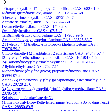
Tétrapropoxysilane Tétrapropyl Orthosilicate CAS : 682-01-9
Méthyltris(triméthylsiloxy)silane CAS : 17928-28-8
5-hexényltriméthoxysilane CAS : 58751-56-7
Acétate de triméthylsilyle CAS : 2754-27-0
Décaméthyltétrasiloxane CAS : 141-62-8
Octaméthyltrisiloxane CAS : 107-51-7
Tris(triméthylsiloxy)chlorosilane CAS : 17905-99-6
Acide triéthoxysilylpropylmaléamique CAS : 33525-68-7
2-Hydroxy-4-(3-triéthoxysilylpropoxy)diphénylcétone CAS :
79876-59-8
Chloro-diméthyl-(2-naphtalényl-2-éthyl)silane CAS : 94847-57-7
(2-Pyrényl-1-éthyl)diméthylchlorosilane CAS : 105594-64-6
2-(Carbométhoxy)éthyltriméthoxysilane CAS : 76301-00-3
Allyltriméthylsilane CAS : 762-72-1
Monométhyle (éthylène glycol) propyltriméthoxysilane CAS :
65994-07-2
Acide (2-(Triméthoxysilyl)éthyl)phosphonique, ester diméthylique
CAS : 20728-21-6
3-(2-hydroxyéthoxy)propylbis(triméthylsiloxy)méthylsilane CAS :
23785-50-4
Sel trisodique de triacétate de N-
(Triméthoxysilylpropyl)éthylènediamine (solution à 35 % dans l'eau)
CAS : 128850-89-5