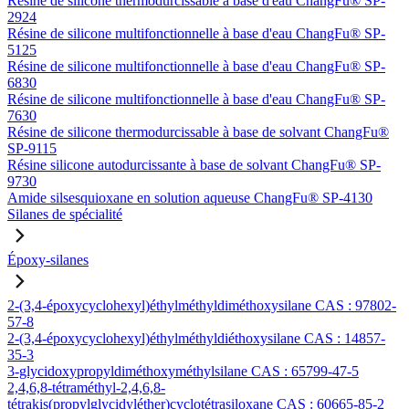
Résine de silicone thermodurcissable à base d'eau ChangFu® SP-
2924
Résine de silicone multifonctionnelle à base d'eau ChangFu® SP-
5125
Résine de silicone multifonctionnelle à base d'eau ChangFu® SP-
6830
Résine de silicone multifonctionnelle à base d'eau ChangFu® SP-
7630
Résine de silicone thermodurcissable à base de solvant ChangFu®
SP-9115
Résine silicone autodurcissante à base de solvant ChangFu® SP-
9730
Amide silsesquioxane en solution aqueuse ChangFu® SP-4130
Silanes de spécialité
Époxy-silanes
2-(3,4-époxycyclohexyl)éthylméthyldiméthoxysilane CAS : 97802-
57-8
2-(3,4-époxycyclohexyl)éthylméthyldiéthoxysilane CAS : 14857-
35-3
3-glycidoxypropyldiméthoxyméthylsilane CAS : 65799-47-5
2,4,6,8-tétraméthyl-2,4,6,8-
tétrakis(propylglycidyléther)cyclotétrasiloxane CAS : 60665-85-2