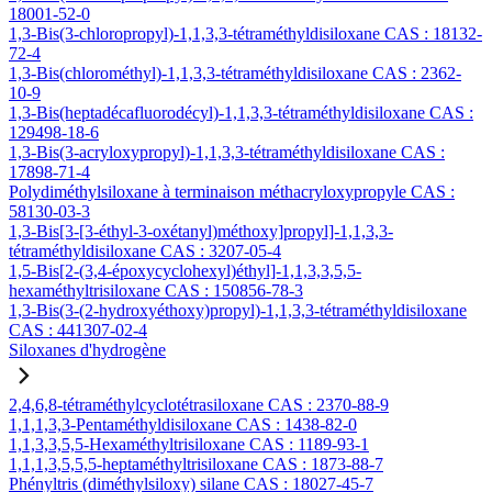
18001-52-0
1,3-Bis(3-chloropropyl)-1,1,3,3-tétraméthyldisiloxane CAS : 18132-
72-4
1,3-Bis(chlorométhyl)-1,1,3,3-tétraméthyldisiloxane CAS : 2362-
10-9
1,3-Bis(heptadécafluorodécyl)-1,1,3,3-tétraméthyldisiloxane CAS :
129498-18-6
1,3-Bis(3-acryloxypropyl)-1,1,3,3-tétraméthyldisiloxane CAS :
17898-71-4
Polydiméthylsiloxane à terminaison méthacryloxypropyle CAS :
58130-03-3
1,3-Bis[3-[3-éthyl-3-oxétanyl)méthoxy]propyl]-1,1,3,3-
tétraméthyldisiloxane CAS : 3207-05-4
1,5-Bis[2-(3,4-époxycyclohexyl)éthyl]-1,1,3,3,5,5-
hexaméthyltrisiloxane CAS : 150856-78-3
1,3-Bis(3-(2-hydroxyéthoxy)propyl)-1,1,3,3-tétraméthyldisiloxane
CAS : 441307-02-4
Siloxanes d'hydrogène
2,4,6,8-tétraméthylcyclotétrasiloxane CAS : 2370-88-9
1,1,1,3,3-Pentaméthyldisiloxane CAS : 1438-82-0
1,1,3,3,5,5-Hexaméthyltrisiloxane CAS : 1189-93-1
1,1,1,3,5,5,5-heptaméthyltrisiloxane CAS : 1873-88-7
Phényltris (diméthylsiloxy) silane CAS : 18027-45-7