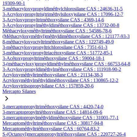
19309-90-1
3-méthacryloxypropyldiméthylchlorosilane CAS : 24636-31-5
3-Acryloxypropyltris(triméthylsiloxy)silane CAS : 17096-12-7
3-Acryloxypropyltriméthoxysilane CAS : 4369-14-6
3-Acryloxypropylméthyldiméthoxysilane CAS : 13732-00-8
Méthacryloxyméthyltriméthoxysilane CAS : 54586-78-6
(Méthacryloxyméthyl)méthyldiméthoxysilane CAS : 121177-93-3
8-méthacryloxyoctyltriméthoxysilane CAS : 122749-49-9
3-méthacryloxypropyltrichlorosilane CAS : 7351-61-3
3-méthacryloxypropyltriacétoxysilane CAS : 51772-85-1
3-Acétoxypropyltriméthoxysilane CAS : 59004-18-1
3-(méthacryloxy)propyldiméthylméthoxysilane CAS : 66753-64-8
3-Acryloxypropyldiméthylméthoxysilane CAS : 111918-90-2
Acryloxyméthyltriméthoxysilane CAS : 21134-38-3
Acryloxyméthylméthyldiméthoxysilane CAS : 130865-12-2
Acryloxytriisopropylsilane CAS : 157859-20-6
Mercapto Silanes
3-mercaptopropyltriméthoxysilane CAS : 4420-74-0
3-mercaptopropyltriéthoxysilane CAS : 14814-09-6
3-mercaptopropylméthyldiméthoxysilane CAS : 31001-77-1
Mercaptométhyltriméthoxysilane CAS : 30817-94-8
Mercaptométhyltriéthoxysilane CAS : 60764-83-2
S-(Octanoyl)mercaptopropyltriéthoxysilane CAS : 220727-26-4