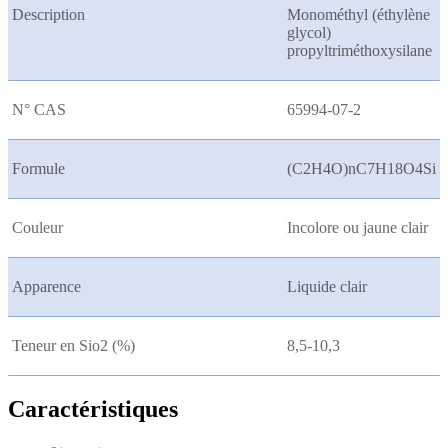
Description
Monométhyl (éthylène
glycol)
propyltriméthoxysilane
N° CAS
65994-07-2
Formule
(C2H4O)nC7H18O4Si
Couleur
Incolore ou jaune clair
Apparence
Liquide clair
Teneur en Sio2 (%)
8,5-10,3
Caractéristiques