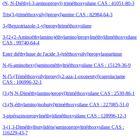
(N, N-Diéthyl-3-aminopropyl) triméthoxysilane CAS : 41051-80-3
Tris(3-(triméthoxysilyl)propyl)amine CAS : 82984-64-3
3-(Benzotriazole-1-yl)propyltriméthoxysilane
3-[2-(2-Aminoéthylamino)éthylamino]propylméthyldiméthoxysilane
CAS : 99740-64-4
Ester diéthylique de l'acide 3-(triéthoxysilyl)propylaspartique
N-(6-aminohexyl)aminométhyltriéthoxysilane CAS : 15129-36-9
N-[5-(Triméthoxysilylpropyl)-2-aza-1-oxopentyl]caprolactame
CAS : 106996-32-1
[3-(N,N-Diméthylamino)propyl]triméthoxysilane CAS : 2530-86-1
(3-(N-éthylamino)isobutyl)triméthoxysilane CAS : 227085-51-0
3-pipérazinopropylméthyldiméthoxysilane CAS : 128996-12-3
3-(1,3-Diméthylbutylidène)aminopropyltriéthoxysilane CAS :
116229-43-7