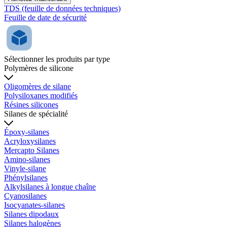
TDS (feuille de données techniques)
Feuille de date de sécurité
Sélectionner les produits par type
Polymères de silicone
Oligomères de silane
Polysiloxanes modifiés
Résines silicones
Silanes de spécialité
Époxy-silanes
Acryloxysilanes
Mercapto Silanes
Amino-silanes
Vinyle-silane
Phénylsilanes
Alkylsilanes à longue chaîne
Cyanosilanes
Isocyanates-silanes
Silanes dipodaux
Silanes halogènes