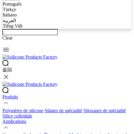
Português
Türkçe
Italiano
العربية
Tiếng Việt
Clear
返回
Produits
Polymères de silicone
Silanes de spécialité
Siloxanes de spécialité
Silice colloïdale
Applications