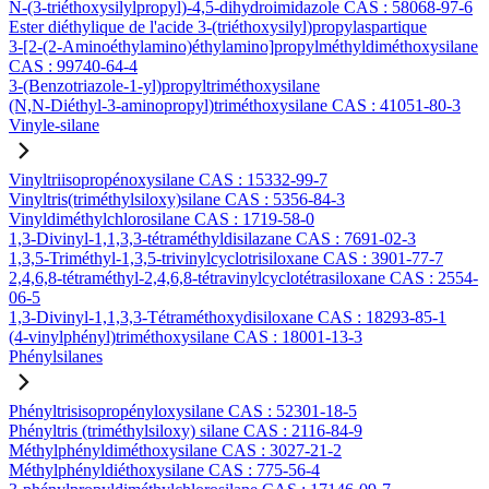
N-(3-triéthoxysilylpropyl)-4,5-dihydroimidazole CAS : 58068-97-6
Ester diéthylique de l'acide 3-(triéthoxysilyl)propylaspartique
3-[2-(2-Aminoéthylamino)éthylamino]propylméthyldiméthoxysilane
CAS : 99740-64-4
3-(Benzotriazole-1-yl)propyltriméthoxysilane
(N,N-Diéthyl-3-aminopropyl)triméthoxysilane CAS : 41051-80-3
Vinyle-silane
Vinyltriisopropénoxysilane CAS : 15332-99-7
Vinyltris(triméthylsiloxy)silane CAS : 5356-84-3
Vinyldiméthylchlorosilane CAS : 1719-58-0
1,3-Divinyl-1,1,3,3-tétraméthyldisilazane CAS : 7691-02-3
1,3,5-Triméthyl-1,3,5-trivinylcyclotrisiloxane CAS : 3901-77-7
2,4,6,8-tétraméthyl-2,4,6,8-tétravinylcyclotétrasiloxane CAS : 2554-
06-5
1,3-Divinyl-1,1,3,3-Tétraméthoxydisiloxane CAS : 18293-85-1
(4-vinylphényl)triméthoxysilane CAS : 18001-13-3
Phénylsilanes
Phényltrisisopropényloxysilane CAS : 52301-18-5
Phényltris (triméthylsiloxy) silane CAS : 2116-84-9
Méthylphényldiméthoxysilane CAS : 3027-21-2
Méthylphényldiéthoxysilane CAS : 775-56-4