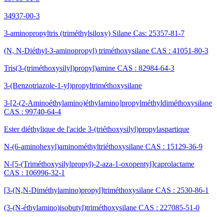
34937-00-3
3-aminopropyltris (triméthylsiloxy) Silane Cas: 25357-81-7
(N, N-Diéthyl-3-aminopropyl) triméthoxysilane CAS : 41051-80-3
Tris(3-(triméthoxysilyl)propyl)amine CAS : 82984-64-3
3-(Benzotriazole-1-yl)propyltriméthoxysilane
3-[2-(2-Aminoéthylamino)éthylamino]propylméthyldiméthoxysilane
CAS : 99740-64-4
Ester diéthylique de l'acide 3-(triéthoxysilyl)propylaspartique
N-(6-aminohexyl)aminométhyltriéthoxysilane CAS : 15129-36-9
N-[5-(Triméthoxysilylpropyl)-2-aza-1-oxopentyl]caprolactame
CAS : 106996-32-1
[3-(N,N-Diméthylamino)propyl]triméthoxysilane CAS : 2530-86-1
(3-(N-éthylamino)isobutyl)triméthoxysilane CAS : 227085-51-0