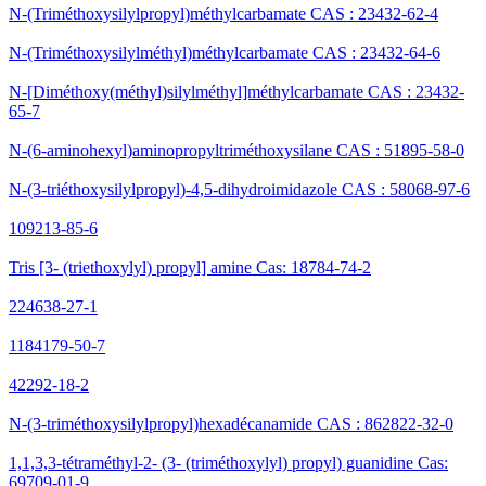
N-(Triméthoxysilylpropyl)méthylcarbamate CAS : 23432-62-4
N-(Triméthoxysilylméthyl)méthylcarbamate CAS : 23432-64-6
N-[Diméthoxy(méthyl)silylméthyl]méthylcarbamate CAS : 23432-
65-7
N-(6-aminohexyl)aminopropyltriméthoxysilane CAS : 51895-58-0
N-(3-triéthoxysilylpropyl)-4,5-dihydroimidazole CAS : 58068-97-6
109213-85-6
Tris [3- (triethoxylyl) propyl] amine Cas: 18784-74-2
224638-27-1
1184179-50-7
42292-18-2
N-(3-triméthoxysilylpropyl)hexadécanamide CAS : 862822-32-0
1,1,3,3-tétraméthyl-2- (3- (triméthoxylyl) propyl) guanidine Cas:
69709-01-9