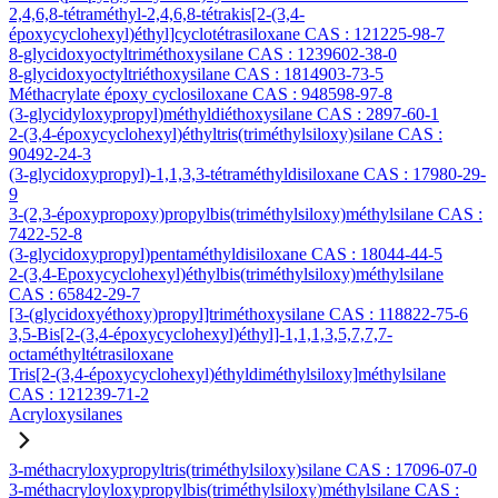
2,4,6,8-tétraméthyl-2,4,6,8-tétrakis[2-(3,4-
époxycyclohexyl)éthyl]cyclotétrasiloxane CAS : 121225-98-7
8-glycidoxyoctyltriméthoxysilane CAS : 1239602-38-0
8-glycidoxyoctyltriéthoxysilane CAS : 1814903-73-5
Méthacrylate époxy cyclosiloxane CAS : 948598-97-8
(3-glycidyloxypropyl)méthyldiéthoxysilane CAS : 2897-60-1
2-(3,4-époxycyclohexyl)éthyltris(triméthylsiloxy)silane CAS :
90492-24-3
(3-glycidoxypropyl)-1,1,3,3-tétraméthyldisiloxane CAS : 17980-29-
9
3-(2,3-époxypropoxy)propylbis(triméthylsiloxy)méthylsilane CAS :
7422-52-8
(3-glycidoxypropyl)pentaméthyldisiloxane CAS : 18044-44-5
2-(3,4-Epoxycyclohexyl)éthylbis(triméthylsiloxy)méthylsilane
CAS : 65842-29-7
[3-(glycidoxyéthoxy)propyl]triméthoxysilane CAS : 118822-75-6
3,5-Bis[2-(3,4-époxycyclohexyl)éthyl]-1,1,1,3,5,7,7,7-
octaméthyltétrasiloxane
Tris[2-(3,4-époxycyclohexyl)éthyldiméthylsiloxy]méthylsilane
CAS : 121239-71-2
Acryloxysilanes
3-méthacryloxypropyltris(triméthylsiloxy)silane CAS : 17096-07-0
3-méthacryloyloxypropylbis(triméthylsiloxy)méthylsilane CAS :