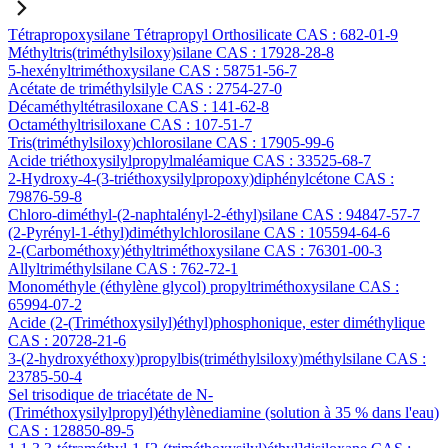
Tétrapropoxysilane Tétrapropyl Orthosilicate CAS : 682-01-9
Méthyltris(triméthylsiloxy)silane CAS : 17928-28-8
5-hexényltriméthoxysilane CAS : 58751-56-7
Acétate de triméthylsilyle CAS : 2754-27-0
Décaméthyltétrasiloxane CAS : 141-62-8
Octaméthyltrisiloxane CAS : 107-51-7
Tris(triméthylsiloxy)chlorosilane CAS : 17905-99-6
Acide triéthoxysilylpropylmaléamique CAS : 33525-68-7
2-Hydroxy-4-(3-triéthoxysilylpropoxy)diphénylcétone CAS :
79876-59-8
Chloro-diméthyl-(2-naphtalényl-2-éthyl)silane CAS : 94847-57-7
(2-Pyrényl-1-éthyl)diméthylchlorosilane CAS : 105594-64-6
2-(Carbométhoxy)éthyltriméthoxysilane CAS : 76301-00-3
Allyltriméthylsilane CAS : 762-72-1
Monométhyle (éthylène glycol) propyltriméthoxysilane CAS :
65994-07-2
Acide (2-(Triméthoxysilyl)éthyl)phosphonique, ester diméthylique
CAS : 20728-21-6
3-(2-hydroxyéthoxy)propylbis(triméthylsiloxy)méthylsilane CAS :
23785-50-4
Sel trisodique de triacétate de N-
(Triméthoxysilylpropyl)éthylènediamine (solution à 35 % dans l'eau)
CAS : 128850-89-5