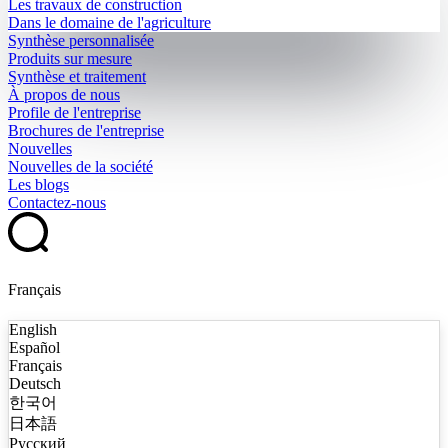
Les travaux de construction
Dans le domaine de l'agriculture
Synthèse personnalisée
Produits sur mesure
Synthèse et traitement
À propos de nous
Profile de l'entreprise
Brochures de l'entreprise
Nouvelles
Nouvelles de la société
Les blogs
Contactez-nous
Français
English
Español
Français
Deutsch
한국어
日本語
Русский