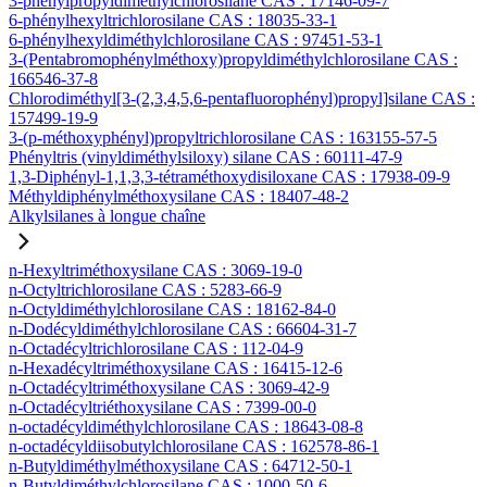
3-phénylpropyldiméthylchlorosilane CAS : 17146-09-7
6-phénylhexyltrichlorosilane CAS : 18035-33-1
6-phénylhexyldiméthylchlorosilane CAS : 97451-53-1
3-(Pentabromophénylméthoxy)propyldiméthylchlorosilane CAS :
166546-37-8
Chlorodiméthyl[3-(2,3,4,5,6-pentafluorophényl)propyl]silane CAS :
157499-19-9
3-(p-méthoxyphényl)propyltrichlorosilane CAS : 163155-57-5
Phényltris (vinyldiméthylsiloxy) silane CAS : 60111-47-9
1,3-Diphényl-1,1,3,3-tétraméthoxydisiloxane CAS : 17938-09-9
Méthyldiphénylméthoxysilane CAS : 18407-48-2
Alkylsilanes à longue chaîne
n-Hexyltriméthoxysilane CAS : 3069-19-0
n-Octyltrichlorosilane CAS : 5283-66-9
n-Octyldiméthylchlorosilane CAS : 18162-84-0
n-Dodécyldiméthylchlorosilane CAS : 66604-31-7
n-Octadécyltrichlorosilane CAS : 112-04-9
n-Hexadécyltriméthoxysilane CAS : 16415-12-6
n-Octadécyltriméthoxysilane CAS : 3069-42-9
n-Octadécyltriéthoxysilane CAS : 7399-00-0
n-octadécyldiméthylchlorosilane CAS : 18643-08-8
n-octadécyldiisobutylchlorosilane CAS : 162578-86-1
n-Butyldiméthylméthoxysilane CAS : 64712-50-1
n-Butyldiméthylchlorosilane CAS : 1000-50-6