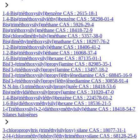
1,4-Bis(triéthoxysilyl)benzène CAS : 2615-18-1
1,4-Bis(triméthoxysilyléthyl)benzène CAS : 58298-01-4
Bis(triméthoxysilyl)méthane CAS : 5926-29-4
Bis(triéthoxysilyl)méthane CAS : 18418-72-9
Bis(chlorodiméthylsilyl)méthane CAS : 5357-38-0
Bis(diméthylméthoxysilyl)mathane CAS : 18297-76-2
1,2-Bis(triméthoxysilyl)éthane CAS : 18406-41-2
1,2-Bis(triéthoxysilyl)éthane CAS : 16068-37-4
1,6-Bis(triméthoxysilyl)hexane CAS : 87135-01-1
Bis[3-(triméthoxysilyl)propyl]amine CAS : 82985-35-1
Bis[3-(triéthoxysilyl)propyl]amine CAS : 13497-18-2
Bis[3-(triméthoxysilyl)propyl]éthylènediamine CAS : 68845-16-9
Bis[3-(triéthoxysilyl)propyl]éthylènediamine CAS : 30858-91-4
N,N-bis (3-triméthoxysilylpropyl)urée CAS : 18418-53-6
Bis(méthyldiéthoxysilylpropyl)amine CAS : 31020-47-0
1,4-Bis(triéthoxysilyléthyl)benzène CAS : 224578-01-2
1,6-Bis(diéthoxyméthylsilyl)hexane CAS : 18536-21-5
1-(Triéthoxysilyl)-2-(diéthoxyméthylsilyl)éthane CAS : 18418-54-7
Silanes halogènes
3-chloropropyltris (triméthylsilyloxy) silane CAS : 18077-31-1
2-[4-(chlorométhyl)phényl]éthyltriméthoxysilane CAS : 68128-25-6