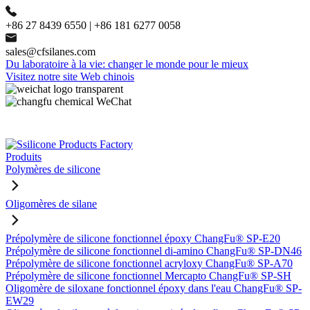
+86 27 8439 6550 | +86 181 6277 0058
sales@cfsilanes.com
Du laboratoire à la vie: changer le monde pour le mieux
Visitez notre site Web chinois
Produits
Polymères de silicone
Oligomères de silane
Prépolymère de silicone fonctionnel époxy ChangFu® SP-E20
Prépolymère de silicone fonctionnel di-amino ChangFu® SP-DN46
Prépolymère de silicone fonctionnel acryloxy ChangFu® SP-A70
Prépolymère de silicone fonctionnel Mercapto ChangFu® SP-SH
Oligomère de siloxane fonctionnel époxy dans l'eau ChangFu® SP-
EW29