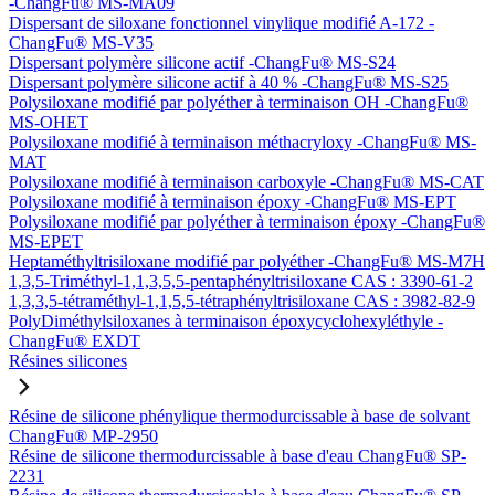
-ChangFu® MS-MA09
Dispersant de siloxane fonctionnel vinylique modifié A-172 -
ChangFu® MS-V35
Dispersant polymère silicone actif -ChangFu® MS-S24
Dispersant polymère silicone actif à 40 % -ChangFu® MS-S25
Polysiloxane modifié par polyéther à terminaison OH -ChangFu®
MS-OHET
Polysiloxane modifié à terminaison méthacryloxy -ChangFu® MS-
MAT
Polysiloxane modifié à terminaison carboxyle -ChangFu® MS-CAT
Polysiloxane modifié à terminaison époxy -ChangFu® MS-EPT
Polysiloxane modifié par polyéther à terminaison époxy -ChangFu®
MS-EPET
Heptaméthyltrisiloxane modifié par polyéther -ChangFu® MS-M7H
1,3,5-Triméthyl-1,1,3,5,5-pentaphényltrisiloxane CAS : 3390-61-2
1,3,3,5-tétraméthyl-1,1,5,5-tétraphényltrisiloxane CAS : 3982-82-9
PolyDiméthylsiloxanes à terminaison époxycyclohexyléthyle -
ChangFu® EXDT
Résines silicones
Résine de silicone phénylique thermodurcissable à base de solvant
ChangFu® MP-2950
Résine de silicone thermodurcissable à base d'eau ChangFu® SP-
2231