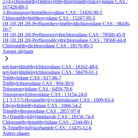
2-[4-(chlorométhyl)phényl]éthyltris(triméthylsiloxy)silane CAS :
167426-89-3
3-Bromopropyltriméthoxysilane CAS : 51826-90-5
Chlorométhyltriéthoxysilane CAS : 15267-95-5
1H,1H,2H,2H-Perfluorohexylméthyldichlorosilane CAS : 38436-
16-7
1H,1H,2H,2H-Perfluorooctyltrichlorosilane CAS : 78560-45-9
1H,1H,2H,2H-Perfluorodécyltrichlorosilane CAS : 78560-44-8
Chlorométhydichlorosilane CAS : 18170-89-3
Agents silylants
tert-butyldiméthylchlorosilane CAS : 18162-48-6
tert-butyldiphénylchlorosilane CAS : 58479-61-1
Triéthylsilane CAS : 617-86-7
Triéthylchlorosilane CAS : 994-30-9
Triisopropylsilane CAS : 6459-79-6
Triisopropylchlorosilane CAS : 13154-24-0
1,1,3,3,5,5-Hexaméthylcyclotrisilazane CAS : 1009-93-4
Éthynyltriméthylsilane CAS : 1066-54-2
Triméthylbromosilane CAS : 2857-97-8
N-(Triméthylsilyl)imidazole CAS : 18156-74-6
Chlorométhyltriméthylsilane CAS : 2344-80-1
N-Triméthylsilylacétamide CAS : 13435-12-6
Autres silanes