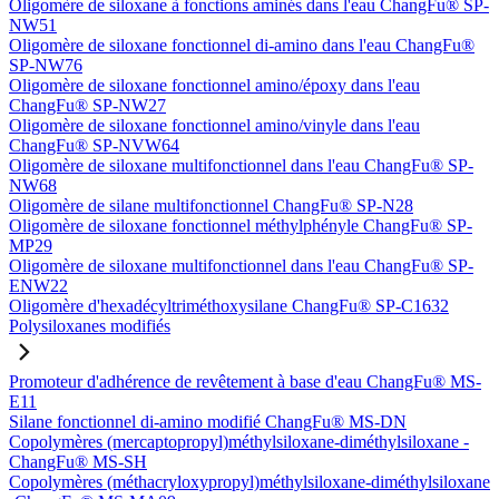
Oligomère de siloxane à fonctions aminés dans l'eau ChangFu® SP-
NW51
Oligomère de siloxane fonctionnel di-amino dans l'eau ChangFu®
SP-NW76
Oligomère de siloxane fonctionnel amino/époxy dans l'eau
ChangFu® SP-NW27
Oligomère de siloxane fonctionnel amino/vinyle dans l'eau
ChangFu® SP-NVW64
Oligomère de siloxane multifonctionnel dans l'eau ChangFu® SP-
NW68
Oligomère de silane multifonctionnel ChangFu® SP-N28
Oligomère de siloxane fonctionnel méthylphényle ChangFu® SP-
MP29
Oligomère de siloxane multifonctionnel dans l'eau ChangFu® SP-
ENW22
Oligomère d'hexadécyltriméthoxysilane ChangFu® SP-C1632
Polysiloxanes modifiés
Promoteur d'adhérence de revêtement à base d'eau ChangFu® MS-
E11
Silane fonctionnel di-amino modifié ChangFu® MS-DN
Copolymères (mercaptopropyl)méthylsiloxane-diméthylsiloxane -
ChangFu® MS-SH
Copolymères (méthacryloxypropyl)méthylsiloxane-diméthylsiloxane