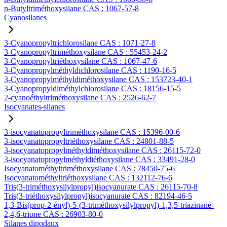
n-Butyltriméthoxysilane CAS : 1067-57-8
Cyanosilanes
3-Cyanopropyltrichlorosilane CAS : 1071-27-8
3-Cyanopropyltriméthoxysilane CAS : 55453-24-2
3-Cyanopropyltriéthoxysilane CAS : 1067-47-6
3-Cyanopropylméthyldichlorosilane CAS : 1190-16-5
3-Cyanopropylméthyldiméthoxysilane CAS : 153723-40-1
3-Cyanopropyldiméthylchlorosilane CAS : 18156-15-5
2-cyanoéthyltriméthoxysilane CAS : 2526-62-7
Isocyanates-silanes
3-isocyanatopropyltriméthoxysilane CAS : 15396-00-6
3-isocyanatopropyltriéthoxysilane CAS : 24801-88-5
3-isocyanatopropylméthyldiméthoxysilane CAS : 26115-72-0
3-isocyanatopropylméthyldiéthoxysilane CAS : 33491-28-0
Isocyanatométhyltriméthoxysilane CAS : 78450-75-6
Isocyanatométhyltriéthoxysilane CAS : 132112-76-6
Tris(3-triméthoxysilylpropyl)isocyanurate CAS : 26115-70-8
Tris(3-triéthoxysilylpropyl)isocyanurate CAS : 82194-46-5
1,3-Bis(prop-2-ényl)-5-(3-triméthoxysilylpropyl)-1,3,5-triazinane-
2,4,6-trione CAS : 26903-80-0
Silanes dipodaux