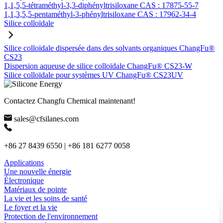
1,1,5,5-tétraméthyl-3,3-diphényltrisiloxane CAS : 17875-55-7
1,1,3,5,5-pentaméthyl-3-phényltrisiloxane CAS : 17962-34-4
Silice colloïdale
Silice colloïdale dispersée dans des solvants organiques ChangFu®
CS23
Dispersion aqueuse de silice colloïdale ChangFu® CS23-W
Silice colloïdale pour systèmes UV ChangFu® CS23UV
Contactez Changfu Chemical maintenant!
sales@cfsilanes.com
+86 27 8439 6550 | +86 181 6277 0058
Applications
Une nouvelle énergie
Électronique
Matériaux de pointe
La vie et les soins de santé
Le foyer et la vie
Protection de l'environnement