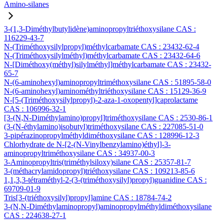
Amino-silanes
3-(1,3-Diméthylbutylidène)aminopropyltriéthoxysilane CAS :
116229-43-7
N-(Triméthoxysilylpropyl)méthylcarbamate CAS : 23432-62-4
N-(Triméthoxysilylméthyl)méthylcarbamate CAS : 23432-64-6
N-[Diméthoxy(méthyl)silylméthyl]méthylcarbamate CAS : 23432-
65-7
N-(6-aminohexyl)aminopropyltriméthoxysilane CAS : 51895-58-0
N-(6-aminohexyl)aminométhyltriéthoxysilane CAS : 15129-36-9
N-[5-(Triméthoxysilylpropyl)-2-aza-1-oxopentyl]caprolactame
CAS : 106996-32-1
[3-(N,N-Diméthylamino)propyl]triméthoxysilane CAS : 2530-86-1
(3-(N-éthylamino)isobutyl)triméthoxysilane CAS : 227085-51-0
3-pipérazinopropylméthyldiméthoxysilane CAS : 128996-12-3
Chlorhydrate de N-[2-(N-Vinylbenzylamino)éthyl]-3-
aminopropyltriméthoxysilane CAS : 34937-00-3
3-Aminopropyltris(triméthylsiloxy)silane CAS : 25357-81-7
3-(méthacrylamidopropyl)triéthoxysilane CAS : 109213-85-6
1,1,3,3-tétraméthyl-2-(3-(triméthoxysilyl)propyl)guanidine CAS :
69709-01-9
Tris[3-(triéthoxysilyl)propyl]amine CAS : 18784-74-2
3-(N,N-Diméthylaminopropyl)aminopropylméthyldiméthoxysilane
CAS : 224638-27-1