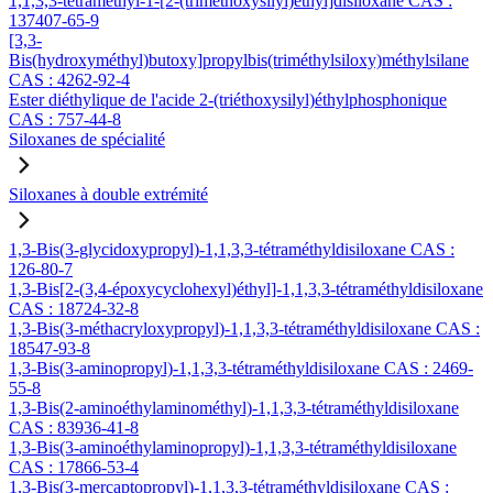
1,1,3,3-tétraméthyl-1-[2-(triméthoxysilyl)éthyl]disiloxane CAS :
137407-65-9
[3,3-
Bis(hydroxyméthyl)butoxy]propylbis(triméthylsiloxy)méthylsilane
CAS : 4262-92-4
Ester diéthylique de l'acide 2-(triéthoxysilyl)éthylphosphonique
CAS : 757-44-8
Siloxanes de spécialité
Siloxanes à double extrémité
1,3-Bis(3-glycidoxypropyl)-1,1,3,3-tétraméthyldisiloxane CAS :
126-80-7
1,3-Bis[2-(3,4-époxycyclohexyl)éthyl]-1,1,3,3-tétraméthyldisiloxane
CAS : 18724-32-8
1,3-Bis(3-méthacryloxypropyl)-1,1,3,3-tétraméthyldisiloxane CAS :
18547-93-8
1,3-Bis(3-aminopropyl)-1,1,3,3-tétraméthyldisiloxane CAS : 2469-
55-8
1,3-Bis(2-aminoéthylaminométhyl)-1,1,3,3-tétraméthyldisiloxane
CAS : 83936-41-8
1,3-Bis(3-aminoéthylaminopropyl)-1,1,3,3-tétraméthyldisiloxane
CAS : 17866-53-4
1,3-Bis(3-mercaptopropyl)-1,1,3,3-tétraméthyldisiloxane CAS :