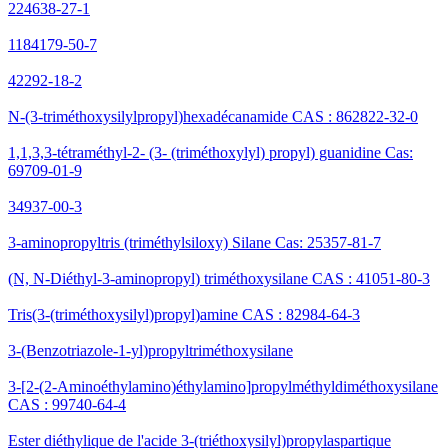
224638-27-1
1184179-50-7
42292-18-2
N-(3-triméthoxysilylpropyl)hexadécanamide CAS : 862822-32-0
1,1,3,3-tétraméthyl-2- (3- (triméthoxylyl) propyl) guanidine Cas:
69709-01-9
34937-00-3
3-aminopropyltris (triméthylsiloxy) Silane Cas: 25357-81-7
(N, N-Diéthyl-3-aminopropyl) triméthoxysilane CAS : 41051-80-3
Tris(3-(triméthoxysilyl)propyl)amine CAS : 82984-64-3
3-(Benzotriazole-1-yl)propyltriméthoxysilane
3-[2-(2-Aminoéthylamino)éthylamino]propylméthyldiméthoxysilane
CAS : 99740-64-4
Ester diéthylique de l'acide 3-(triéthoxysilyl)propylaspartique