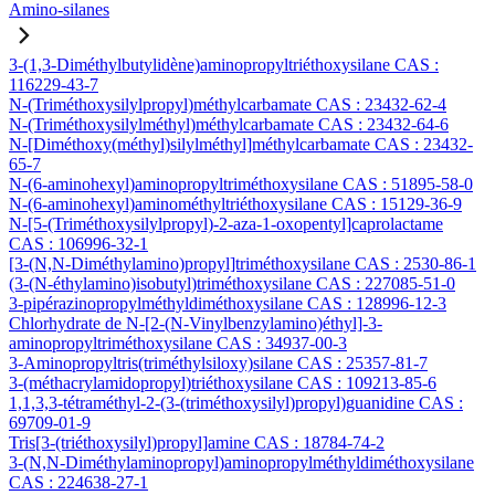
Amino-silanes
3-(1,3-Diméthylbutylidène)aminopropyltriéthoxysilane CAS :
116229-43-7
N-(Triméthoxysilylpropyl)méthylcarbamate CAS : 23432-62-4
N-(Triméthoxysilylméthyl)méthylcarbamate CAS : 23432-64-6
N-[Diméthoxy(méthyl)silylméthyl]méthylcarbamate CAS : 23432-
65-7
N-(6-aminohexyl)aminopropyltriméthoxysilane CAS : 51895-58-0
N-(6-aminohexyl)aminométhyltriéthoxysilane CAS : 15129-36-9
N-[5-(Triméthoxysilylpropyl)-2-aza-1-oxopentyl]caprolactame
CAS : 106996-32-1
[3-(N,N-Diméthylamino)propyl]triméthoxysilane CAS : 2530-86-1
(3-(N-éthylamino)isobutyl)triméthoxysilane CAS : 227085-51-0
3-pipérazinopropylméthyldiméthoxysilane CAS : 128996-12-3
Chlorhydrate de N-[2-(N-Vinylbenzylamino)éthyl]-3-
aminopropyltriméthoxysilane CAS : 34937-00-3
3-Aminopropyltris(triméthylsiloxy)silane CAS : 25357-81-7
3-(méthacrylamidopropyl)triéthoxysilane CAS : 109213-85-6
1,1,3,3-tétraméthyl-2-(3-(triméthoxysilyl)propyl)guanidine CAS :
69709-01-9
Tris[3-(triéthoxysilyl)propyl]amine CAS : 18784-74-2
3-(N,N-Diméthylaminopropyl)aminopropylméthyldiméthoxysilane
CAS : 224638-27-1