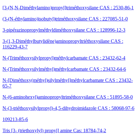
[3-(N,N-Diméthylamino)propyl]triméthoxysilane CAS : 2530-86-1
(3-(N-éthylamino)isobutyl)triméthoxysilane CAS : 227085-51-0
3-pipérazinopropylméthyldiméthoxysilane CAS : 128996-12-3
3-(1,3-Diméthylbutylidène)aminopropyltriéthoxysilane CAS :
116229-43-7
N-(Triméthoxysilylpropyl)méthylcarbamate CAS : 23432-62-4
N-(Triméthoxysilylméthyl)méthylcarbamate CAS : 23432-64-6
N-[Diméthoxy(méthyl)silylméthyl]méthylcarbamate CAS : 23432-
65-7
N-(6-aminohexyl)aminopropyltriméthoxysilane CAS : 51895-58-0
N-(3-triéthoxysilylpropyl)-4,5-dihydroimidazole CAS : 58068-97-6
109213-85-6
Tris [3- (triethoxylyl) propyl] amine Cas: 18784-74-2