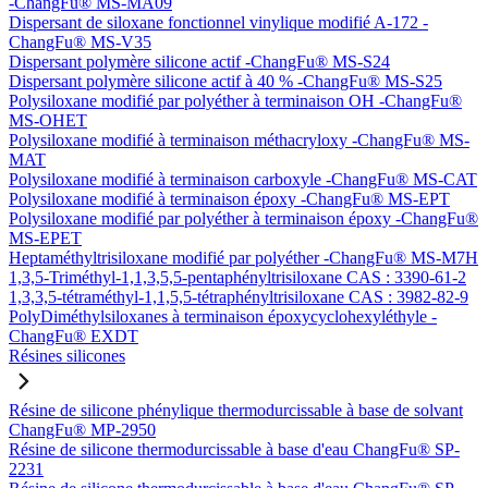
-ChangFu® MS-MA09
Dispersant de siloxane fonctionnel vinylique modifié A-172 -
ChangFu® MS-V35
Dispersant polymère silicone actif -ChangFu® MS-S24
Dispersant polymère silicone actif à 40 % -ChangFu® MS-S25
Polysiloxane modifié par polyéther à terminaison OH -ChangFu®
MS-OHET
Polysiloxane modifié à terminaison méthacryloxy -ChangFu® MS-
MAT
Polysiloxane modifié à terminaison carboxyle -ChangFu® MS-CAT
Polysiloxane modifié à terminaison époxy -ChangFu® MS-EPT
Polysiloxane modifié par polyéther à terminaison époxy -ChangFu®
MS-EPET
Heptaméthyltrisiloxane modifié par polyéther -ChangFu® MS-M7H
1,3,5-Triméthyl-1,1,3,5,5-pentaphényltrisiloxane CAS : 3390-61-2
1,3,3,5-tétraméthyl-1,1,5,5-tétraphényltrisiloxane CAS : 3982-82-9
PolyDiméthylsiloxanes à terminaison époxycyclohexyléthyle -
ChangFu® EXDT
Résines silicones
Résine de silicone phénylique thermodurcissable à base de solvant
ChangFu® MP-2950
Résine de silicone thermodurcissable à base d'eau ChangFu® SP-
2231