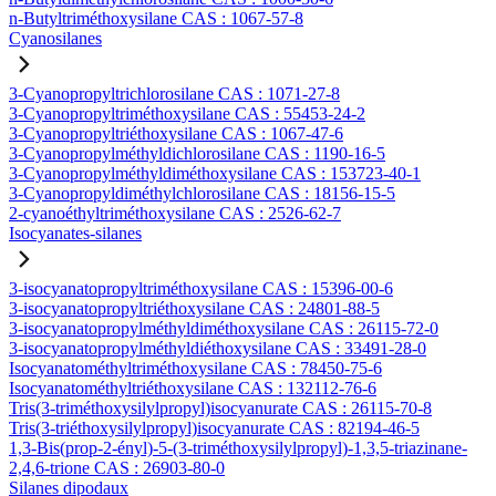
n-Butyltriméthoxysilane CAS : 1067-57-8
Cyanosilanes
3-Cyanopropyltrichlorosilane CAS : 1071-27-8
3-Cyanopropyltriméthoxysilane CAS : 55453-24-2
3-Cyanopropyltriéthoxysilane CAS : 1067-47-6
3-Cyanopropylméthyldichlorosilane CAS : 1190-16-5
3-Cyanopropylméthyldiméthoxysilane CAS : 153723-40-1
3-Cyanopropyldiméthylchlorosilane CAS : 18156-15-5
2-cyanoéthyltriméthoxysilane CAS : 2526-62-7
Isocyanates-silanes
3-isocyanatopropyltriméthoxysilane CAS : 15396-00-6
3-isocyanatopropyltriéthoxysilane CAS : 24801-88-5
3-isocyanatopropylméthyldiméthoxysilane CAS : 26115-72-0
3-isocyanatopropylméthyldiéthoxysilane CAS : 33491-28-0
Isocyanatométhyltriméthoxysilane CAS : 78450-75-6
Isocyanatométhyltriéthoxysilane CAS : 132112-76-6
Tris(3-triméthoxysilylpropyl)isocyanurate CAS : 26115-70-8
Tris(3-triéthoxysilylpropyl)isocyanurate CAS : 82194-46-5
1,3-Bis(prop-2-ényl)-5-(3-triméthoxysilylpropyl)-1,3,5-triazinane-
2,4,6-trione CAS : 26903-80-0
Silanes dipodaux