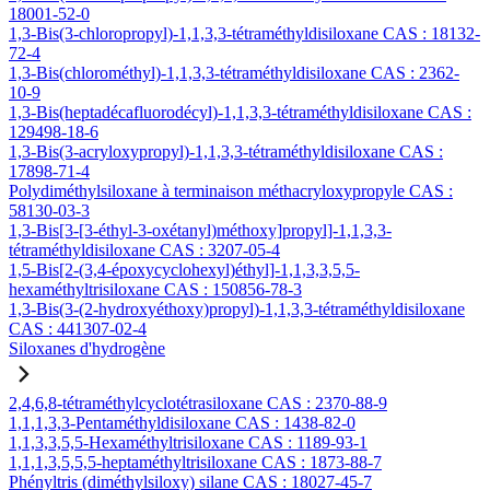
18001-52-0
1,3-Bis(3-chloropropyl)-1,1,3,3-tétraméthyldisiloxane CAS : 18132-
72-4
1,3-Bis(chlorométhyl)-1,1,3,3-tétraméthyldisiloxane CAS : 2362-
10-9
1,3-Bis(heptadécafluorodécyl)-1,1,3,3-tétraméthyldisiloxane CAS :
129498-18-6
1,3-Bis(3-acryloxypropyl)-1,1,3,3-tétraméthyldisiloxane CAS :
17898-71-4
Polydiméthylsiloxane à terminaison méthacryloxypropyle CAS :
58130-03-3
1,3-Bis[3-[3-éthyl-3-oxétanyl)méthoxy]propyl]-1,1,3,3-
tétraméthyldisiloxane CAS : 3207-05-4
1,5-Bis[2-(3,4-époxycyclohexyl)éthyl]-1,1,3,3,5,5-
hexaméthyltrisiloxane CAS : 150856-78-3
1,3-Bis(3-(2-hydroxyéthoxy)propyl)-1,1,3,3-tétraméthyldisiloxane
CAS : 441307-02-4
Siloxanes d'hydrogène
2,4,6,8-tétraméthylcyclotétrasiloxane CAS : 2370-88-9
1,1,1,3,3-Pentaméthyldisiloxane CAS : 1438-82-0
1,1,3,3,5,5-Hexaméthyltrisiloxane CAS : 1189-93-1
1,1,1,3,5,5,5-heptaméthyltrisiloxane CAS : 1873-88-7
Phényltris (diméthylsiloxy) silane CAS : 18027-45-7