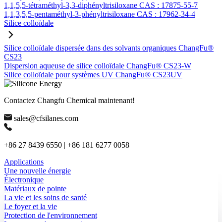
1,1,5,5-tétraméthyl-3,3-diphényltrisiloxane CAS : 17875-55-7
1,1,3,5,5-pentaméthyl-3-phényltrisiloxane CAS : 17962-34-4
Silice colloïdale
Silice colloïdale dispersée dans des solvants organiques ChangFu®
CS23
Dispersion aqueuse de silice colloïdale ChangFu® CS23-W
Silice colloïdale pour systèmes UV ChangFu® CS23UV
Contactez Changfu Chemical maintenant!
sales@cfsilanes.com
+86 27 8439 6550 | +86 181 6277 0058
Applications
Une nouvelle énergie
Électronique
Matériaux de pointe
La vie et les soins de santé
Le foyer et la vie
Protection de l'environnement