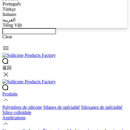
Português
Türkçe
Italiano
العربية
Tiếng Việt
Clear
返回
Produits
Polymères de silicone
Silanes de spécialité
Siloxanes de spécialité
Silice colloïdale
Applications