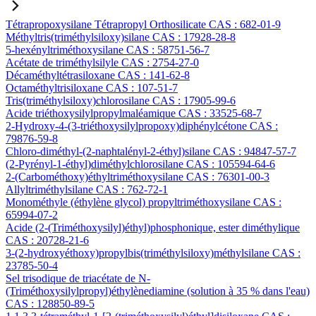
Tétrapropoxysilane Tétrapropyl Orthosilicate CAS : 682-01-9
Méthyltris(triméthylsiloxy)silane CAS : 17928-28-8
5-hexényltriméthoxysilane CAS : 58751-56-7
Acétate de triméthylsilyle CAS : 2754-27-0
Décaméthyltétrasiloxane CAS : 141-62-8
Octaméthyltrisiloxane CAS : 107-51-7
Tris(triméthylsiloxy)chlorosilane CAS : 17905-99-6
Acide triéthoxysilylpropylmaléamique CAS : 33525-68-7
2-Hydroxy-4-(3-triéthoxysilylpropoxy)diphénylcétone CAS :
79876-59-8
Chloro-diméthyl-(2-naphtalényl-2-éthyl)silane CAS : 94847-57-7
(2-Pyrényl-1-éthyl)diméthylchlorosilane CAS : 105594-64-6
2-(Carbométhoxy)éthyltriméthoxysilane CAS : 76301-00-3
Allyltriméthylsilane CAS : 762-72-1
Monométhyle (éthylène glycol) propyltriméthoxysilane CAS :
65994-07-2
Acide (2-(Triméthoxysilyl)éthyl)phosphonique, ester diméthylique
CAS : 20728-21-6
3-(2-hydroxyéthoxy)propylbis(triméthylsiloxy)méthylsilane CAS :
23785-50-4
Sel trisodique de triacétate de N-
(Triméthoxysilylpropyl)éthylènediamine (solution à 35 % dans l'eau)
CAS : 128850-89-5