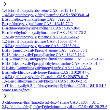
1,4-Bis(triéthoxysilyl)benzène CAS : 2615-18-1
1,4-Bis(triméthoxysilyléthyl)benzène CAS : 58298-01-4
Bis(triméthoxysilyl)méthane CAS : 5926-29-4
Bis(triéthoxysilyl)méthane CAS : 18418-72-9
Bis(chlorodiméthylsilyl)méthane CAS : 5357-38-0
Bis(diméthylméthoxysilyl)mathane CAS : 18297-76-2
1,2-Bis(triméthoxysilyl)éthane CAS : 18406-41-2
1,2-Bis(triéthoxysilyl)éthane CAS : 16068-37-4
1,6-Bis(triméthoxysilyl)hexane CAS : 87135-01-1
Bis[3-(triméthoxysilyl)propyl]amine CAS : 82985-35-1
Bis[3-(triéthoxysilyl)propyl]amine CAS : 13497-18-2
Bis[3-(triméthoxysilyl)propyl]éthylènediamine CAS : 68845-16-9
Bis[3-(triéthoxysilyl)propyl]éthylènediamine CAS : 30858-91-4
N,N-bis (3-triméthoxysilylpropyl)urée CAS : 18418-53-6
Bis(méthyldiéthoxysilylpropyl)amine CAS : 31020-47-0
1,4-Bis(triéthoxysilyléthyl)benzène CAS : 224578-01-2
1,6-Bis(diéthoxyméthylsilyl)hexane CAS : 18536-21-5
1-(Triéthoxysilyl)-2-(diéthoxyméthylsilyl)éthane CAS : 18418-54-7
Silanes halogènes
3-chloropropyltris (triméthylsilyloxy) silane CAS : 18077-31-1
2-[4-(chlorométhyl)phényl]éthyltriméthoxysilane CAS : 68128-25-6