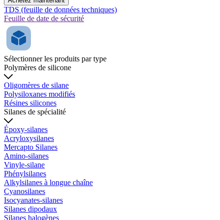
Achetez maintenant
TDS (feuille de données techniques)
Feuille de date de sécurité
Sélectionner les produits par type
Polymères de silicone
Oligomères de silane
Polysiloxanes modifiés
Résines silicones
Silanes de spécialité
Époxy-silanes
Acryloxysilanes
Mercapto Silanes
Amino-silanes
Vinyle-silane
Phénylsilanes
Alkylsilanes à longue chaîne
Cyanosilanes
Isocyanates-silanes
Silanes dipodaux
Silanes halogènes