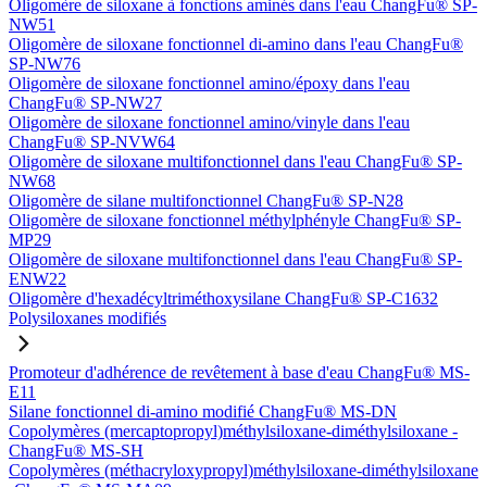
Oligomère de siloxane à fonctions aminés dans l'eau ChangFu® SP-
NW51
Oligomère de siloxane fonctionnel di-amino dans l'eau ChangFu®
SP-NW76
Oligomère de siloxane fonctionnel amino/époxy dans l'eau
ChangFu® SP-NW27
Oligomère de siloxane fonctionnel amino/vinyle dans l'eau
ChangFu® SP-NVW64
Oligomère de siloxane multifonctionnel dans l'eau ChangFu® SP-
NW68
Oligomère de silane multifonctionnel ChangFu® SP-N28
Oligomère de siloxane fonctionnel méthylphényle ChangFu® SP-
MP29
Oligomère de siloxane multifonctionnel dans l'eau ChangFu® SP-
ENW22
Oligomère d'hexadécyltriméthoxysilane ChangFu® SP-C1632
Polysiloxanes modifiés
Promoteur d'adhérence de revêtement à base d'eau ChangFu® MS-
E11
Silane fonctionnel di-amino modifié ChangFu® MS-DN
Copolymères (mercaptopropyl)méthylsiloxane-diméthylsiloxane -
ChangFu® MS-SH
Copolymères (méthacryloxypropyl)méthylsiloxane-diméthylsiloxane