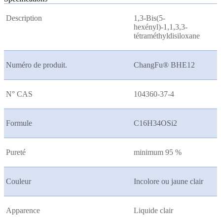
Description
1,3-Bis(5-
hexényl)-1,1,3,3-
tétraméthyldisiloxane
Numéro de produit.
ChangFu® BHE12
N° CAS
104360-37-4
Formule
C16H34OSi2
Pureté
minimum 95 %
Couleur
Incolore ou jaune clair
Apparence
Liquide clair