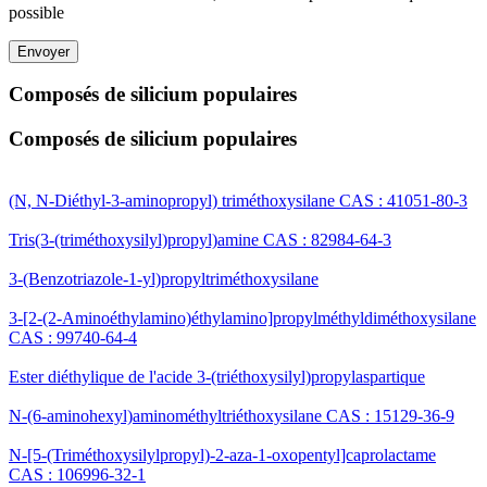
possible
Envoyer
Composés de silicium populaires
Composés de silicium populaires
(N, N-Diéthyl-3-aminopropyl) triméthoxysilane CAS : 41051-80-3
Tris(3-(triméthoxysilyl)propyl)amine CAS : 82984-64-3
3-(Benzotriazole-1-yl)propyltriméthoxysilane
3-[2-(2-Aminoéthylamino)éthylamino]propylméthyldiméthoxysilane
CAS : 99740-64-4
Ester diéthylique de l'acide 3-(triéthoxysilyl)propylaspartique
N-(6-aminohexyl)aminométhyltriéthoxysilane CAS : 15129-36-9
N-[5-(Triméthoxysilylpropyl)-2-aza-1-oxopentyl]caprolactame
CAS : 106996-32-1