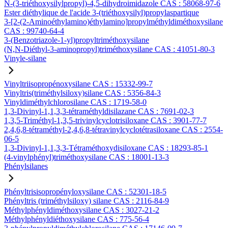
N-(3-triéthoxysilylpropyl)-4,5-dihydroimidazole CAS : 58068-97-6
Ester diéthylique de l'acide 3-(triéthoxysilyl)propylaspartique
3-[2-(2-Aminoéthylamino)éthylamino]propylméthyldiméthoxysilane
CAS : 99740-64-4
3-(Benzotriazole-1-yl)propyltriméthoxysilane
(N,N-Diéthyl-3-aminopropyl)triméthoxysilane CAS : 41051-80-3
Vinyle-silane
Vinyltriisopropénoxysilane CAS : 15332-99-7
Vinyltris(triméthylsiloxy)silane CAS : 5356-84-3
Vinyldiméthylchlorosilane CAS : 1719-58-0
1,3-Divinyl-1,1,3,3-tétraméthyldisilazane CAS : 7691-02-3
1,3,5-Triméthyl-1,3,5-trivinylcyclotrisiloxane CAS : 3901-77-7
2,4,6,8-tétraméthyl-2,4,6,8-tétravinylcyclotétrasiloxane CAS : 2554-
06-5
1,3-Divinyl-1,1,3,3-Tétraméthoxydisiloxane CAS : 18293-85-1
(4-vinylphényl)triméthoxysilane CAS : 18001-13-3
Phénylsilanes
Phényltrisisopropényloxysilane CAS : 52301-18-5
Phényltris (triméthylsiloxy) silane CAS : 2116-84-9
Méthylphényldiméthoxysilane CAS : 3027-21-2
Méthylphényldiéthoxysilane CAS : 775-56-4