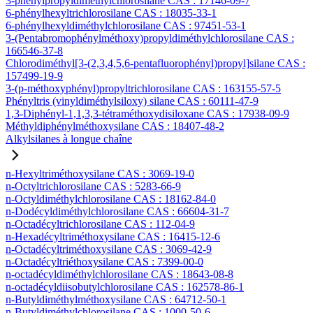
3-phénylpropyldiméthylchlorosilane CAS : 17146-09-7
6-phénylhexyltrichlorosilane CAS : 18035-33-1
6-phénylhexyldiméthylchlorosilane CAS : 97451-53-1
3-(Pentabromophénylméthoxy)propyldiméthylchlorosilane CAS :
166546-37-8
Chlorodiméthyl[3-(2,3,4,5,6-pentafluorophényl)propyl]silane CAS :
157499-19-9
3-(p-méthoxyphényl)propyltrichlorosilane CAS : 163155-57-5
Phényltris (vinyldiméthylsiloxy) silane CAS : 60111-47-9
1,3-Diphényl-1,1,3,3-tétraméthoxydisiloxane CAS : 17938-09-9
Méthyldiphénylméthoxysilane CAS : 18407-48-2
Alkylsilanes à longue chaîne
n-Hexyltriméthoxysilane CAS : 3069-19-0
n-Octyltrichlorosilane CAS : 5283-66-9
n-Octyldiméthylchlorosilane CAS : 18162-84-0
n-Dodécyldiméthylchlorosilane CAS : 66604-31-7
n-Octadécyltrichlorosilane CAS : 112-04-9
n-Hexadécyltriméthoxysilane CAS : 16415-12-6
n-Octadécyltriméthoxysilane CAS : 3069-42-9
n-Octadécyltriéthoxysilane CAS : 7399-00-0
n-octadécyldiméthylchlorosilane CAS : 18643-08-8
n-octadécyldiisobutylchlorosilane CAS : 162578-86-1
n-Butyldiméthylméthoxysilane CAS : 64712-50-1
n-Butyldiméthylchlorosilane CAS : 1000-50-6