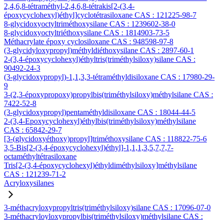
2,4,6,8-tétraméthyl-2,4,6,8-tétrakis[2-(3,4-
époxycyclohexyl)éthyl]cyclotétrasiloxane CAS : 121225-98-7
8-glycidoxyoctyltriméthoxysilane CAS : 1239602-38-0
8-glycidoxyoctyltriéthoxysilane CAS : 1814903-73-5
Méthacrylate époxy cyclosiloxane CAS : 948598-97-8
(3-glycidyloxypropyl)méthyldiéthoxysilane CAS : 2897-60-1
2-(3,4-époxycyclohexyl)éthyltris(triméthylsiloxy)silane CAS :
90492-24-3
(3-glycidoxypropyl)-1,1,3,3-tétraméthyldisiloxane CAS : 17980-29-
9
3-(2,3-époxypropoxy)propylbis(triméthylsiloxy)méthylsilane CAS :
7422-52-8
(3-glycidoxypropyl)pentaméthyldisiloxane CAS : 18044-44-5
2-(3,4-Epoxycyclohexyl)éthylbis(triméthylsiloxy)méthylsilane
CAS : 65842-29-7
[3-(glycidoxyéthoxy)propyl]triméthoxysilane CAS : 118822-75-6
3,5-Bis[2-(3,4-époxycyclohexyl)éthyl]-1,1,1,3,5,7,7,7-
octaméthyltétrasiloxane
Tris[2-(3,4-époxycyclohexyl)éthyldiméthylsiloxy]méthylsilane
CAS : 121239-71-2
Acryloxysilanes
3-méthacryloxypropyltris(triméthylsiloxy)silane CAS : 17096-07-0
3-méthacryloyloxypropylbis(triméthylsiloxy)méthylsilane CAS :