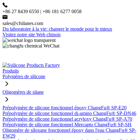
+86 27 8439 6550 | +86 181 6277 0058
sales@cfsilanes.com
Du laboratoire à la vie: changer le monde pour le mieux
Visitez notre site Web chinois
Produits
Polymères de silicone
Oligomères de silane
Prépolymère de silicone fonctionnel époxy ChangFu® SP-E20
Prépolymère de silicone fonctionnel di-amino ChangFu® SP-DN46
Prépolymère de silicone fonctionnel acryloxy ChangFu® SP-A70
Prépolymère de silicone fonctionnel Mercapto ChangFu® SP-SH
Oligomère de siloxane fonctionnel époxy dans l'eau ChangFu® SP-
EW29