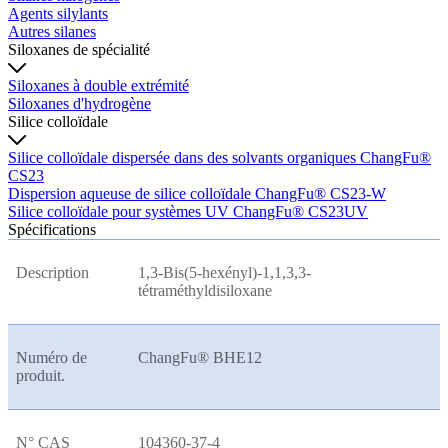
Agents silylants
Autres silanes
Siloxanes de spécialité
Siloxanes à double extrémité
Siloxanes d'hydrogène
Silice colloïdale
Silice colloïdale dispersée dans des solvants organiques ChangFu®
CS23
Dispersion aqueuse de silice colloïdale ChangFu® CS23-W
Silice colloïdale pour systèmes UV ChangFu® CS23UV
Spécifications
Description
1,3-Bis(5-hexényl)-1,1,3,3-
tétraméthyldisiloxane
Numéro de
ChangFu® BHE12
produit.
N° CAS
104360-37-4