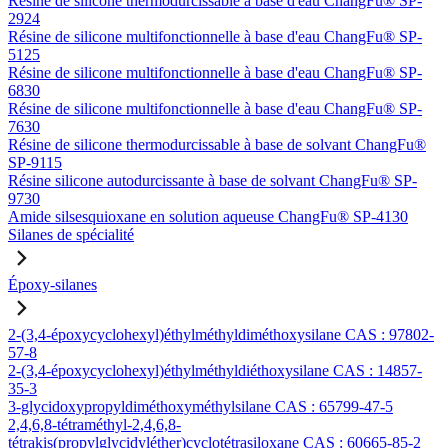
Résine de silicone thermodurcissable à base d'eau ChangFu® SP-
2924
Résine de silicone multifonctionnelle à base d'eau ChangFu® SP-
5125
Résine de silicone multifonctionnelle à base d'eau ChangFu® SP-
6830
Résine de silicone multifonctionnelle à base d'eau ChangFu® SP-
7630
Résine de silicone thermodurcissable à base de solvant ChangFu®
SP-9115
Résine silicone autodurcissante à base de solvant ChangFu® SP-
9730
Amide silsesquioxane en solution aqueuse ChangFu® SP-4130
Silanes de spécialité
Époxy-silanes
2-(3,4-époxycyclohexyl)éthylméthyldiméthoxysilane CAS : 97802-
57-8
2-(3,4-époxycyclohexyl)éthylméthyldiéthoxysilane CAS : 14857-
35-3
3-glycidoxypropyldiméthoxyméthylsilane CAS : 65799-47-5
2,4,6,8-tétraméthyl-2,4,6,8-
tétrakis(propylglycidyléther)cyclotétrasiloxane CAS : 60665-85-2