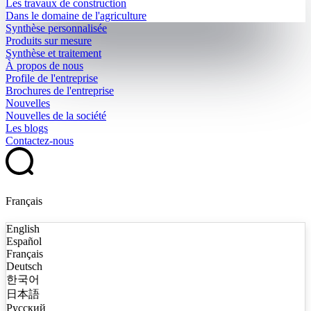
Les travaux de construction
Dans le domaine de l'agriculture
Synthèse personnalisée
Produits sur mesure
Synthèse et traitement
À propos de nous
Profile de l'entreprise
Brochures de l'entreprise
Nouvelles
Nouvelles de la société
Les blogs
Contactez-nous
Français
English
Español
Français
Deutsch
한국어
日本語
Русский