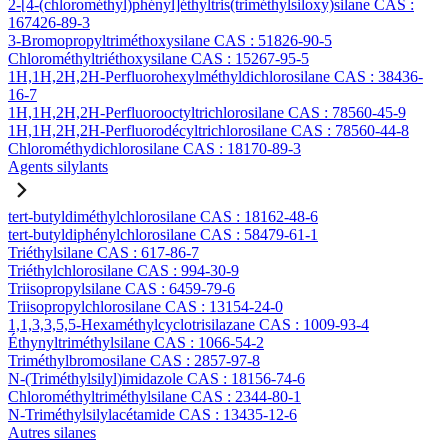
2-[4-(chlorométhyl)phényl]éthyltris(triméthylsiloxy)silane CAS :
167426-89-3
3-Bromopropyltriméthoxysilane CAS : 51826-90-5
Chlorométhyltriéthoxysilane CAS : 15267-95-5
1H,1H,2H,2H-Perfluorohexylméthyldichlorosilane CAS : 38436-
16-7
1H,1H,2H,2H-Perfluorooctyltrichlorosilane CAS : 78560-45-9
1H,1H,2H,2H-Perfluorodécyltrichlorosilane CAS : 78560-44-8
Chlorométhydichlorosilane CAS : 18170-89-3
Agents silylants
tert-butyldiméthylchlorosilane CAS : 18162-48-6
tert-butyldiphénylchlorosilane CAS : 58479-61-1
Triéthylsilane CAS : 617-86-7
Triéthylchlorosilane CAS : 994-30-9
Triisopropylsilane CAS : 6459-79-6
Triisopropylchlorosilane CAS : 13154-24-0
1,1,3,3,5,5-Hexaméthylcyclotrisilazane CAS : 1009-93-4
Éthynyltriméthylsilane CAS : 1066-54-2
Triméthylbromosilane CAS : 2857-97-8
N-(Triméthylsilyl)imidazole CAS : 18156-74-6
Chlorométhyltriméthylsilane CAS : 2344-80-1
N-Triméthylsilylacétamide CAS : 13435-12-6
Autres silanes