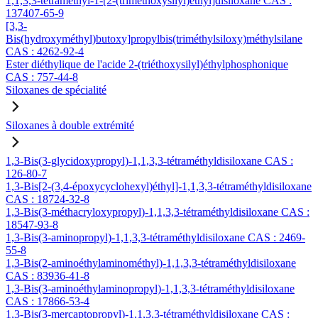
1,1,3,3-tétraméthyl-1-[2-(triméthoxysilyl)éthyl]disiloxane CAS :
137407-65-9
[3,3-
Bis(hydroxyméthyl)butoxy]propylbis(triméthylsiloxy)méthylsilane
CAS : 4262-92-4
Ester diéthylique de l'acide 2-(triéthoxysilyl)éthylphosphonique
CAS : 757-44-8
Siloxanes de spécialité
Siloxanes à double extrémité
1,3-Bis(3-glycidoxypropyl)-1,1,3,3-tétraméthyldisiloxane CAS :
126-80-7
1,3-Bis[2-(3,4-époxycyclohexyl)éthyl]-1,1,3,3-tétraméthyldisiloxane
CAS : 18724-32-8
1,3-Bis(3-méthacryloxypropyl)-1,1,3,3-tétraméthyldisiloxane CAS :
18547-93-8
1,3-Bis(3-aminopropyl)-1,1,3,3-tétraméthyldisiloxane CAS : 2469-
55-8
1,3-Bis(2-aminoéthylaminométhyl)-1,1,3,3-tétraméthyldisiloxane
CAS : 83936-41-8
1,3-Bis(3-aminoéthylaminopropyl)-1,1,3,3-tétraméthyldisiloxane
CAS : 17866-53-4
1,3-Bis(3-mercaptopropyl)-1,1,3,3-tétraméthyldisiloxane CAS :