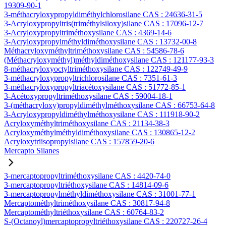
19309-90-1
3-méthacryloxypropyldiméthylchlorosilane CAS : 24636-31-5
3-Acryloxypropyltris(triméthylsiloxy)silane CAS : 17096-12-7
3-Acryloxypropyltriméthoxysilane CAS : 4369-14-6
3-Acryloxypropylméthyldiméthoxysilane CAS : 13732-00-8
Méthacryloxyméthyltriméthoxysilane CAS : 54586-78-6
(Méthacryloxyméthyl)méthyldiméthoxysilane CAS : 121177-93-3
8-méthacryloxyoctyltriméthoxysilane CAS : 122749-49-9
3-méthacryloxypropyltrichlorosilane CAS : 7351-61-3
3-méthacryloxypropyltriacétoxysilane CAS : 51772-85-1
3-Acétoxypropyltriméthoxysilane CAS : 59004-18-1
3-(méthacryloxy)propyldiméthylméthoxysilane CAS : 66753-64-8
3-Acryloxypropyldiméthylméthoxysilane CAS : 111918-90-2
Acryloxyméthyltriméthoxysilane CAS : 21134-38-3
Acryloxyméthylméthyldiméthoxysilane CAS : 130865-12-2
Acryloxytriisopropylsilane CAS : 157859-20-6
Mercapto Silanes
3-mercaptopropyltriméthoxysilane CAS : 4420-74-0
3-mercaptopropyltriéthoxysilane CAS : 14814-09-6
3-mercaptopropylméthyldiméthoxysilane CAS : 31001-77-1
Mercaptométhyltriméthoxysilane CAS : 30817-94-8
Mercaptométhyltriéthoxysilane CAS : 60764-83-2
S-(Octanoyl)mercaptopropyltriéthoxysilane CAS : 220727-26-4